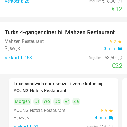
Verkocht: 28
€18
,90
Regulier
€12
Turks 4-gangendiner bij Mahzen Restaurant
59%
Mahzen Restaurant
9.2
star
Rijswijk
3 min.
directions_car
Verkocht: 153
€53
,50
Regulier
€22
Luxe sandwich naar keuze + verse koffie bij
50%
YOUNG Hotels Restaurant
Morgen
Di
Wo
Do
Vr
Za
YOUNG Hotels Restaurant
8.6
star
Rijswijk
4 min.
directions_car
Verkocht: 92
€15