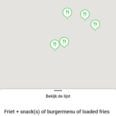
food
food
food
food
food
Bekijk de lijst
Friet + snack(s) of burgermenu of loaded fries
39%
food
food