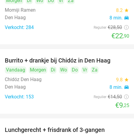
Morgen
Di
Wo
Do
Vr
Za
Momiji Ramen
8.2
star
Den Haag
8 min.
directions_car
Verkocht: 284
€28
,50
Regulier
€22
,90
Burrito + drankje bij Chidóz in Den Haag
36%
Vandaag
Morgen
Di
Wo
Do
Vr
Za
Chidóz Den Haag
9.8
star
Den Haag
8 min.
directions_car
Verkocht: 153
€14
,50
Regulier
€9
,25
Lunchgerecht + frisdrank of 3-gangen
18%