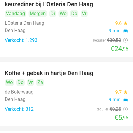
keuzediner bij L'Osteria Den Haag
Vandaag
Morgen
Di
Wo
Do
Vr
L'Osteria Den Haag
9.6
star
Den Haag
9 min.
directions_car
Verkocht: 1.293
€30
,50
Regulier
€24
,95
Koffie + gebak in hartje Den Haag
36%
Wo
Do
Vr
Za
de Boterwaag
9.7
star
Den Haag
9 min.
directions_car
Verkocht: 312
€9
,25
Regulier
€5
,95