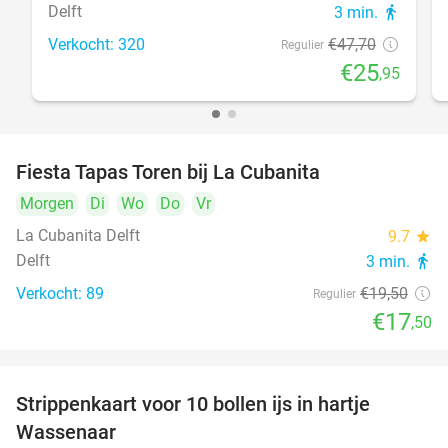
Delft
3 min.
directions_walk
Verkocht: 320
€47
,70
Regulier
€25
,95
Fiesta Tapas Toren bij La Cubanita
10%
Morgen
Di
Wo
Do
Vr
La Cubanita Delft
9.7
star
Delft
3 min.
directions_walk
Verkocht: 89
€19
,50
Regulier
€17
,50
Strippenkaart voor 10 bollen ijs in hartje
36%
Wassenaar