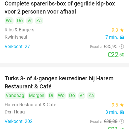
Complete spareribs-box of gegrilde kip-box
37%
voor 2 personen voor afhaal
Wo
Do
Vr
Za
Ribs & Burgers
9.3
star
Kwintsheul
7 min.
directions_car
Verkocht: 27
€35
,95
Regulier
€22
,50
Turks 3- of 4-gangen keuzediner bij Harem
45%
Restaurant & Café
Vandaag
Morgen
Di
Wo
Do
Vr
Za
Harem Restaurant & Café
9.5
star
Den Haag
8 min.
directions_car
Verkocht: 202
€38
,88
Regulier