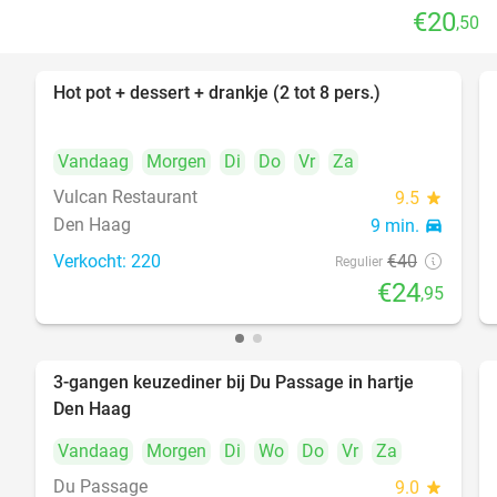
€20
,50
Hot pot + dessert + drankje (2 tot 8 pers.)
38%
Vandaag
Morgen
Di
Do
Vr
Za
Vulcan Restaurant
9.5
star
Den Haag
9 min.
directions_car
Verkocht: 220
€40
Regulier
€24
,95
3-gangen keuzediner bij Du Passage in hartje
47%
Den Haag
Vandaag
Morgen
Di
Wo
Do
Vr
Za
Du Passage
9.0
star