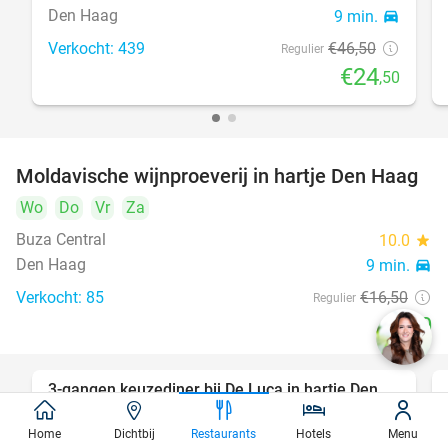
Den Haag
9 min.
directions_car
Verkocht: 439
€46
,50
Regulier
€24
,50
Moldavische wijnproeverij in hartje Den Haag
39%
Wo
Do
Vr
Za
Buza Central
10.0
star
Den Haag
9 min.
directions_car
Verkocht: 85
€16
,50
Regulier
€10
3-gangen keuzediner bij De Luca in hartje Den
47%
Haag
Home
Dichtbij
Restaurants
Hotels
Menu