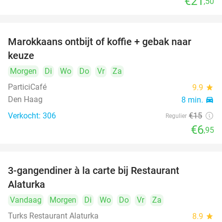
€21
,50
Marokkaans ontbijt of koffie + gebak naar
54%
keuze
Morgen
Di
Wo
Do
Vr
Za
ParticiCafé
9.9
star
Den Haag
8 min.
directions_car
Verkocht: 306
€15
Regulier
€6
,95
3-gangendiner à la carte bij Restaurant
41%
Alaturka
Vandaag
Morgen
Di
Wo
Do
Vr
Za
Turks Restaurant Alaturka
8.9
star