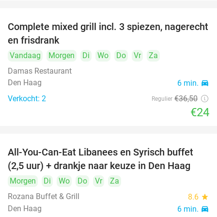
Complete mixed grill incl. 3 spiezen, nagerecht
34%
en frisdrank
Vandaag
Morgen
Di
Wo
Do
Vr
Za
Damas Restaurant
Den Haag
6 min.
directions_car
Verkocht: 2
€36
,50
Regulier
€24
All-You-Can-Eat Libanees en Syrisch buffet
31%
(2,5 uur) + drankje naar keuze in Den Haag
Morgen
Di
Wo
Do
Vr
Za
Rozana Buffet & Grill
8.6
star
Den Haag
6 min.
directions_car