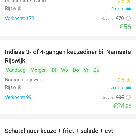
Restaurant Savarin
9.5
star
Rijswijk
4 min.
directions_car
Verkocht: 172
€70
Regulier
€56
Indiaas 3- of 4-gangen keuzediner bij Namaste
29%
Rijswijk
Vandaag
Morgen
Di
Wo
Do
Vr
Za
Namaste Rijswijk
9.5
star
Rijswijk
5 min.
directions_car
Verkocht: 99
€35
Regulier
€24
,95
Schotel naar keuze + friet + salade + evt.
46%