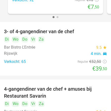
Regulier
€7
,50
3- of 4-gangendiner van de chef
25%
Di
Wo
Do
Vr
Za
Bar Bistro L'Entrée
9.5
star
Rijswijk
4 min.
directions_car
Verkocht: 65
€52
,50
Regulier
€39
,50
4-gangendiner van de chef + amuses bij
20%
Restaurant Savarin
Di
Wo
Do
Vr
Za