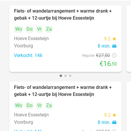
Fiets- of wandelarrangement + warme drank +
40%
gebak + 12-uurtje bij Hoeve Essesteijn
Wo
Do
Vr
Za
Hoeve Essesteijn
9.2
star
Voorburg
8 min.
directions_car
Verkocht: 146
€27
,50
Regulier
€16
,50
Fiets- of wandelarrangement + warme drank +
40%
gebak + 12-uurtje bij Hoeve Essesteijn
Wo
Do
Vr
Za
Hoeve Essesteijn
9.2
star
Voorburg
8 min.
directions_car