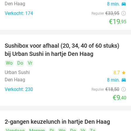
Den Haag
8 min.
directions_car
Verkocht: 174
€33
,95
Regulier
€19
,95
Sushibox voor afhaal (20, 34, 40 of 60 stuks)
49%
bij Urban Sushi in hartje Den Haag
Wo
Do
Vr
Urban Sushi
8.7
star
Den Haag
8 min.
directions_car
Verkocht: 230
€18
,50
Regulier
€9
,40
2-gangen keuzelunch in hartje Den Haag
43%
Vandaag
Morgen
Di
Wo
Do
Vr
Za