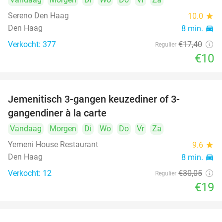
Sereno Den Haag
10.0
star
Den Haag
8 min.
directions_car
Verkocht: 377
€17
,40
Regulier
€10
Jemenitisch 3-gangen keuzediner of 3-
37%
gangendiner à la carte
Vandaag
Morgen
Di
Wo
Do
Vr
Za
Yemeni House Restaurant
9.6
star
Den Haag
8 min.
directions_car
Verkocht: 12
€30
,05
Regulier
€19