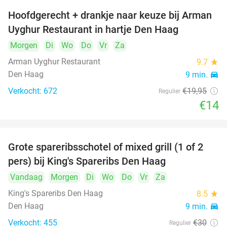
Hoofdgerecht + drankje naar keuze bij Arman
30%
Uyghur Restaurant in hartje Den Haag
Morgen
Di
Wo
Do
Vr
Za
Arman Uyghur Restaurant
9.7
star
Den Haag
9 min.
directions_car
Verkocht: 672
€19
,95
Regulier
€14
Grote spareribsschotel of mixed grill (1 of 2
32%
pers) bij King's Spareribs Den Haag
Vandaag
Morgen
Di
Wo
Do
Vr
Za
King's Spareribs Den Haag
8.5
star
Den Haag
9 min.
directions_car
Verkocht: 455
€30
Regulier