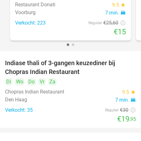
Restaurant Donati
9.5
star
Voorburg
7 min.
directions_car
Verkocht: 223
€25
,60
Regulier
€15
Indiase thali of 3-gangen keuzediner bij
34%
Chopras Indian Restaurant
Di
Wo
Do
Vr
Za
Chopras Indian Restaurant
9.5
star
Den Haag
7 min.
directions_car
Verkocht: 35
€30
Regulier
€19
,95