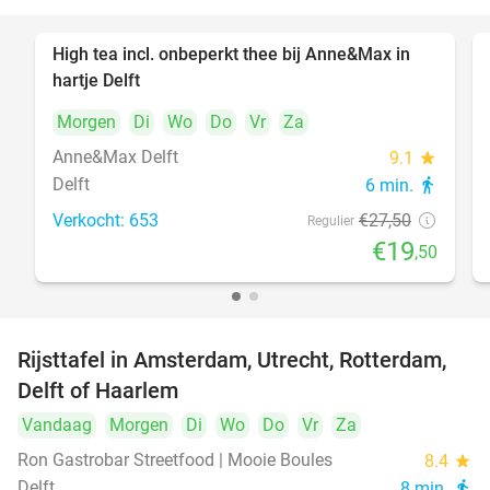
High tea incl. onbeperkt thee bij Anne&Max in
29%
hartje Delft
Morgen
Di
Wo
Do
Vr
Za
Anne&Max Delft
9.1
star
Delft
6 min.
directions_walk
Verkocht: 653
€27
,50
Regulier
€19
,50
Rijsttafel in Amsterdam, Utrecht, Rotterdam,
19%
Delft of Haarlem
Vandaag
Morgen
Di
Wo
Do
Vr
Za
Ron Gastrobar Streetfood | Mooie Boules
8.4
star
Delft
8 min.
directions_walk