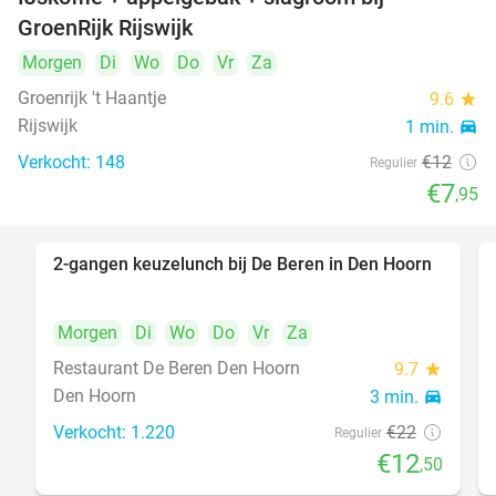
34%
GroenRijk Rijswijk
Morgen
Di
Wo
Do
Vr
Za
Groenrijk 't Haantje
9.6
star
Rijswijk
1 min.
directions_car
Verkocht: 148
€12
Regulier
€7
,95
2-gangen keuzelunch bij De Beren in Den Hoorn
43%
Morgen
Di
Wo
Do
Vr
Za
Restaurant De Beren Den Hoorn
9.7
star
Den Hoorn
3 min.
directions_car
Verkocht: 1.220
€22
Regulier
€12
,50