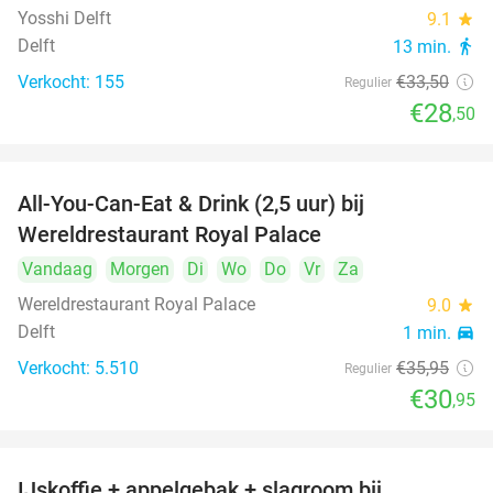
Yosshi Delft
9.1
star
Delft
13 min.
directions_walk
Verkocht: 155
€33
,50
Regulier
€28
,50
All-You-Can-Eat & Drink (2,5 uur) bij
14%
Wereldrestaurant Royal Palace
Vandaag
Morgen
Di
Wo
Do
Vr
Za
Wereldrestaurant Royal Palace
9.0
star
Delft
1 min.
directions_car
Verkocht: 5.510
€35
,95
Regulier
€30
,95
IJskoffie + appelgebak + slagroom bij