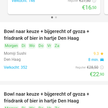
Verkocht: 146
€27
,50
Regulier
€16
,50
Bowl naar keuze + bijgerecht of gyoza +
20%
frisdrank of bier in hartje Den Haag
Morgen
Di
Wo
Do
Vr
Za
Momiji Sushi
9.3
star
Den Haag
8 min.
directions_car
Verkocht: 352
€28
,50
Regulier
€22
,90
Bowl naar keuze + bijgerecht of gyoza +
20%
frisdrank of bier in hartje Den Haag