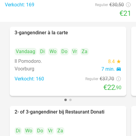
Verkocht: 169
€30
,50
Regulier
€21
3-gangendiner à la carte
39%
Vandaag
Di
Wo
Do
Vr
Za
Il Pomodoro.
8.4
star
Voorburg
7 min.
directions_car
Verkocht: 160
€37
,70
Regulier
€22
,90
2- of 3-gangendiner bij Restaurant Donati
41%
Di
Wo
Do
Vr
Za