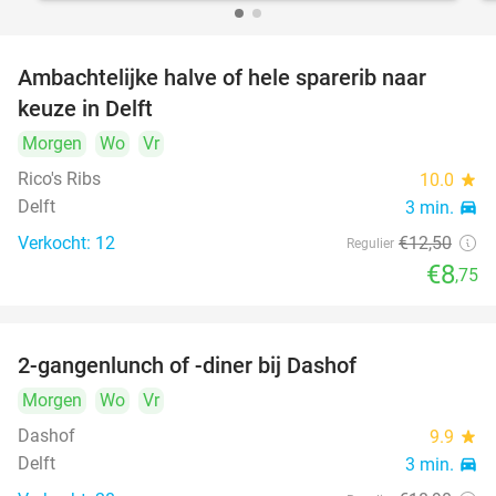
Ambachtelijke halve of hele sparerib naar
30%
keuze in Delft
Morgen
Wo
Vr
Rico's Ribs
10.0
star
Delft
3 min.
directions_car
Verkocht: 12
€12
,50
Regulier
€8
,75
2-gangenlunch of -diner bij Dashof
37%
Morgen
Wo
Vr
Dashof
9.9
star
Delft
3 min.
directions_car