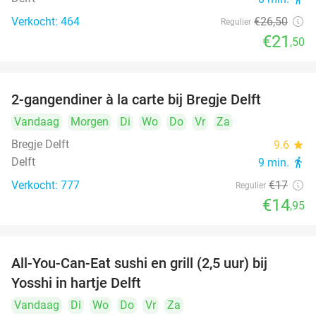
Verkocht: 464
€26
,50
Regulier
€21
,50
2-gangendiner à la carte bij Bregje Delft
12%
Vandaag
Morgen
Di
Wo
Do
Vr
Za
Bregje Delft
9.6
star
Delft
9 min.
directions_walk
Verkocht: 777
€17
Regulier
€14
,95
All-You-Can-Eat sushi en grill (2,5 uur) bij
15%
Yosshi in hartje Delft
Vandaag
Di
Wo
Do
Vr
Za