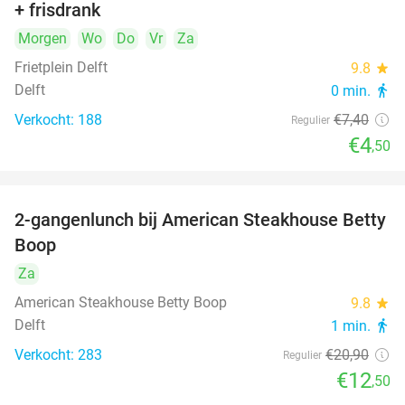
+ frisdrank
food
Morgen
Wo
Do
Vr
Za
Frietplein Delft
9.8
star
Delft
0 min.
directions_walk
Verkocht: 188
€7
,40
Regulier
€4
,50
2-gangenlunch bij American Steakhouse Betty
40%
Boop
Za
American Steakhouse Betty Boop
9.8
star
Delft
1 min.
directions_walk
Verkocht: 283
€20
,90
Regulier
€12
,50