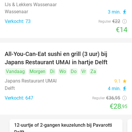
IJs & Lekkers Wassenaar
Wassenaar
3 min.
directions_walk
Verkocht: 73
€22
Regulier
€14
All-You-Can-Eat sushi en grill (3 uur) bij
22%
Japans Restaurant UMAI in hartje Delft
Vandaag
Morgen
Di
Wo
Do
Vr
Za
Japans Restaurant UMAI
9.1
star
Delft
4 min.
directions_walk
Verkocht: 647
€36
,95
Regulier
€28
,95
12-uurtje of 2-gangen keuzelunch bij Pavarotti
31%