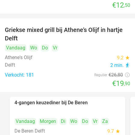
€12
,50
Griekse mixed grill bij Athene's Olijf in hartje
26%
Delft
Vandaag
Wo
Do
Vr
Athene's Olijf
9.2
star
Delft
2 min.
directions_walk
Verkocht: 181
€26
,80
Regulier
€19
,90
4-gangen keuzediner bij De Beren
46%
Vandaag
Morgen
Di
Wo
Do
Vr
Za
De Beren Delft
9.7
star