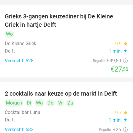
Grieks 3-gangen keuzediner bij De Kleine
30%
Griek in hartje Delft
Wo
De Kleine Griek
9.9
star
Delft
1 min.
directions_walk
Verkocht: 528
€39
,50
Regulier
€27
,50
2 cocktails naar keuze op de markt in Delft
50%
Morgen
Di
Wo
Do
Vr
Za
Cocktailbar Luna
9.7
star
Delft
1 min.
directions_walk
Verkocht: 633
€25
Regulier