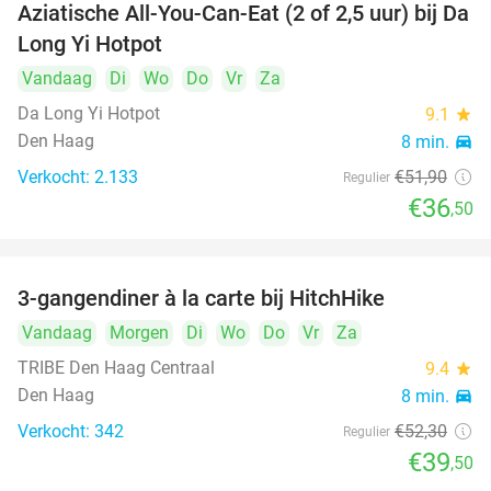
Aziatische All-You-Can-Eat (2 of 2,5 uur) bij Da
30%
Long Yi Hotpot
Vandaag
Di
Wo
Do
Vr
Za
Da Long Yi Hotpot
9.1
star
Den Haag
8 min.
directions_car
Verkocht: 2.133
€51
,90
Regulier
€36
,50
3-gangendiner à la carte bij HitchHike
24%
Vandaag
Morgen
Di
Wo
Do
Vr
Za
TRIBE Den Haag Centraal
9.4
star
Den Haag
8 min.
directions_car
Verkocht: 342
€52
,30
Regulier
€39
,50