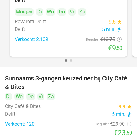
Delft
Morgen
Di
Wo
Do
Vr
Za
Pavarotti Delft
9.6
star
Delft
5 min.
directions_walk
Verkocht: 2.139
€13
,75
Regulier
€9
,50
Surinaams 3-gangen keuzediner bij City Café
21%
& Bites
Di
Wo
Do
Vr
Za
City Café & Bites
9.9
star
Delft
5 min.
directions_walk
Verkocht: 120
€29
,90
Regulier
€23
,50