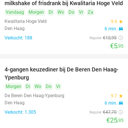
milkshake of frisdrank bij Kwalitaria Hoge Veld
Vandaag
Morgen
Di
Wo
Do
Vr
Za
Kwalitaria Hoge Veld
9.9
star
Den Haag
6 min.
directions_car
Verkocht: 188
€10
,95
Regulier
€5
,95
4-gangen keuzediner bij De Beren Den Haag-
46%
Ypenburg
Morgen
Di
Wo
Do
Vr
De Beren Den Haag-Ypenburg
9.7
star
Den Haag
6 min.
directions_car
Verkocht: 1.305
€47
,70
Regulier
€25
,95