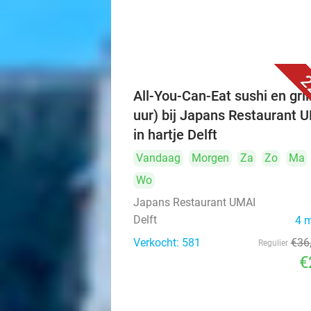
2
All-You-Can-Eat sushi en grill
uur) bij Japans Restaurant 
in hartje Delft
Vandaag
Morgen
Za
Zo
Ma
Wo
Japans Restaurant UMAI
Delft
4 
Verkocht: 581
€36
Regulier
€