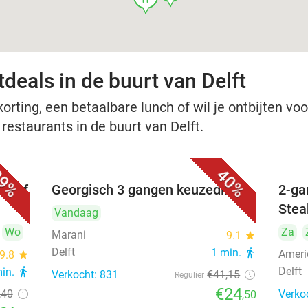
deals in de buurt van Delft
rting, een betaalbare lunch of wil je ontbijten voor
 restaurants in de buurt van Delft.
9%
40%
nu of
Georgisch 3 gangen keuzediner
2-ga
Stea
Vandaag
Wo
Za
Marani
9.1
star
Delft
1 min.
directions_walk
Ameri
9.8
star
Delft
min.
directions_walk
Verkocht: 831
€41
,15
Regulier
€24
,40
Verko
,50