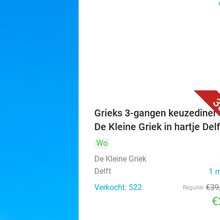
3
Grieks 3-gangen keuzediner 
De Kleine Griek in hartje Delf
Wo
De Kleine Griek
Delft
1 
Verkocht: 522
€39
Regulier
€