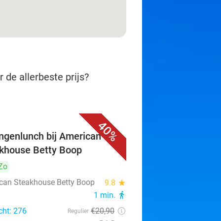
 de allerbeste prijs?
40%
ngenlunch bij American
khouse Betty Boop
Zo
can Steakhouse Betty Boop
9.8
star
1 min.
directions_walk
cht: 276
€20
,90
Regulier