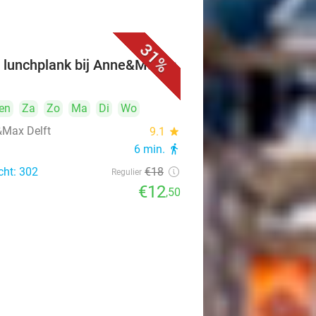
31%
 lunchplank bij Anne&Max in
t
en
Za
Zo
Ma
Di
Wo
Max Delft
9.1
star
6 min.
directions_walk
cht: 302
€18
Regulier
€12
,50