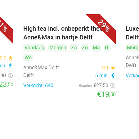
1%
29%
iner
High tea incl. onbeperkt thee bij
Luxe
Anne&Max in hartje Delft
Delf
Vandaag
Morgen
Za
Zo
Ma
Di
Morg
Wo
Anne&
9.9
star
Delft
min.
directions_walk
Anne&Max Delft
9.1
star
Delft
,90
6 min.
directions_walk
Verko
23
,50
Verkocht: 640
€27
,50
Regulier
€19
,50