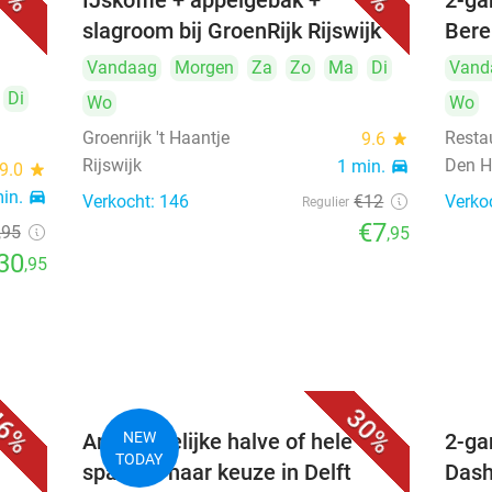
uur)
IJskoffie + appelgebak +
2-ga
slagroom bij GroenRijk Rijswijk
Bere
Vandaag
Morgen
Za
Zo
Ma
Di
Vand
Di
Wo
Wo
Groenrijk 't Haantje
Resta
9.6
star
Rijswijk
Den H
1 min.
directions_car
9.0
star
min.
directions_car
Verkocht: 146
€12
Verko
Regulier
€7
,95
,95
30
,95
6%
30%
Ambachtelijke halve of hele
NEW
2-ga
TODAY
sparerib naar keuze in Delft
Dash