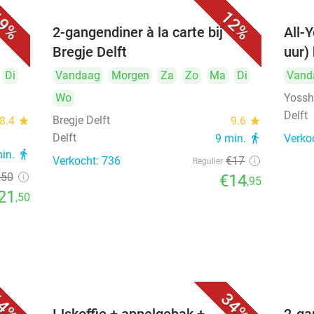
9%
12%
cht,
2-gangendiner à la carte bij
All-Y
Bregje Delft
uur) 
Di
Vandaag
Morgen
Za
Zo
Ma
Di
Vand
Wo
Yosshi
Delft
Bregje Delft
8.4
star
9.6
star
Delft
9 min.
directions_walk
Verko
min.
directions_walk
Verkocht: 736
€17
Regulier
,50
€14
,95
21
,50
4%
34%