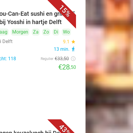
15%
ou-Can-Eat sushi en grill (2,5
bij Yosshi in hartje Delft
aag
Morgen
Za
Zo
Di
Wo
 Delft
9.1
star
13 min.
directions_walk
cht: 118
€33
,50
Regulier
€28
,50
43%