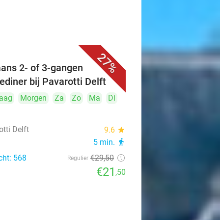
27%
iaans 2- of 3-gangen
ediner bij Pavarotti Delft
aag
Morgen
Za
Zo
Ma
Di
tti Delft
9.6
star
5 min.
directions_walk
cht: 568
€29
,50
Regulier
€21
,50