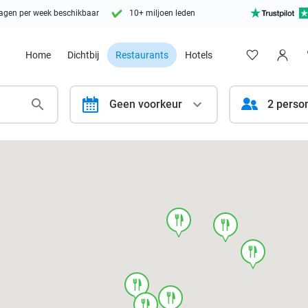
agen per week beschikbaar
10+ miljoen leden
Home
Dichtbij
Restaurants
Hotels
calendar
Geen voorkeur
2 perso
food
food
food
food
food
food