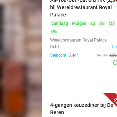
All-You-Can-Eat & Drink (2,5 
bij Wereldrestaurant Royal
Palace
Vandaag
Morgen
Za
Zo
Ma
Wo
Wereldrestaurant Royal Palace
Delft
1 
Verkocht: 5.444
€35
Regulier
€
4
4-gangen keuzediner bij De
Beren