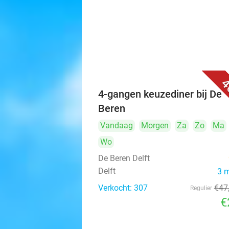
4
4-gangen keuzediner bij De
Beren
Vandaag
Morgen
Za
Zo
Ma
Wo
De Beren Delft
Delft
3 
Verkocht: 307
€47
Regulier
€