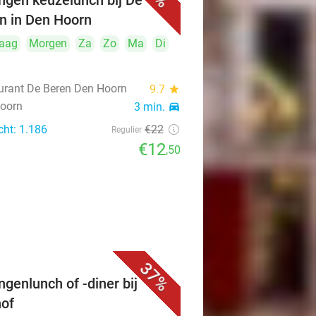
ngen keuzelunch bij De
n in Den Hoorn
aag
Morgen
Za
Zo
Ma
Di
urant De Beren Den Hoorn
9.7
star
oorn
3 min.
directions_car
cht: 1.186
€22
Regulier
€12
,50
37%
ngenlunch of -diner bij
of