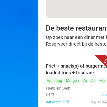
De beste restaurant
Op zoek naar een diner met ko
Reserveer direct bij de beste
3
Friet + snack(s) of burgerme
loaded fries + frisdrank
Vandaag
Morgen
Za
Zo
Ma
Frietplein Delft
Delft
0 
Verkocht: 175
€7
Regulier