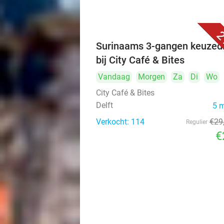
2
Surinaams 3-gangen keuzed
bij City Café & Bites
Vandaag
Morgen
Za
Di
Wo
City Café & Bites
Delft
5 
Verkocht: 114
€29
Regulier
€