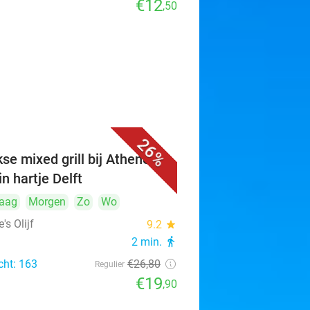
€12
,50
26%
se mixed grill bij Athene's
 in hartje Delft
aag
Morgen
Zo
Wo
's Olijf
9.2
star
2 min.
directions_walk
cht: 163
€26
,80
Regulier
€19
,90