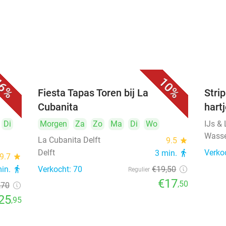
6%
10%
Fiesta Tapas Toren bij La
Strip
Cubanita
hart
Di
Morgen
Za
Zo
Ma
Di
Wo
IJs &
Wass
La Cubanita Delft
9.5
star
Delft
Verko
3 min.
directions_walk
9.7
star
min.
directions_walk
Verkocht: 70
€19
,50
Regulier
€17
,50
,70
25
,95