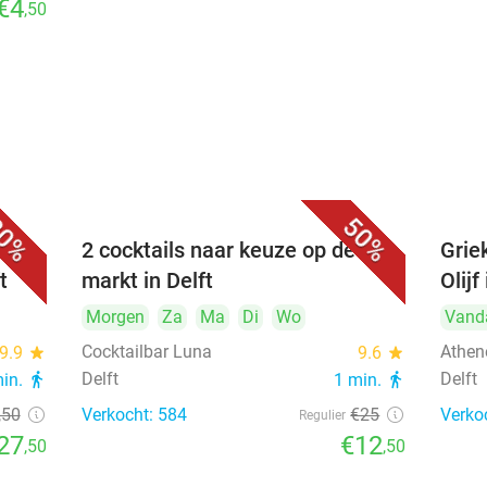
€4
,50
0%
50%
bij
2 cocktails naar keuze op de
Griek
t
markt in Delft
Olijf
Morgen
Za
Ma
Di
Wo
Vand
Cocktailbar Luna
Athene
9.9
star
9.6
star
Delft
Delft
min.
directions_walk
1 min.
directions_walk
,50
Verkocht: 584
€25
Verko
Regulier
27
€12
,50
,50