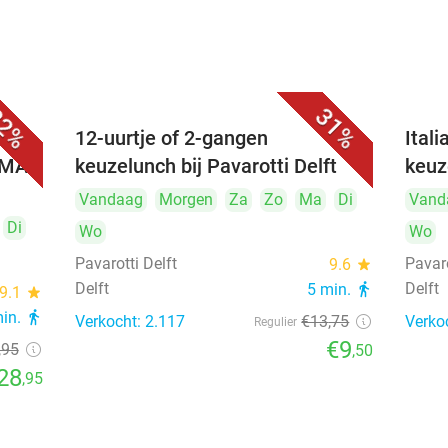
2%
31%
 (3
12-uurtje of 2-gangen
Ital
UMAI
keuzelunch bij Pavarotti Delft
keuz
Vandaag
Morgen
Za
Zo
Ma
Di
Vand
Di
Wo
Wo
Pavarotti Delft
Pavaro
9.6
star
Delft
Delft
5 min.
directions_walk
9.1
star
min.
directions_walk
Verkocht: 2.117
€13
,75
Verko
Regulier
€9
,95
,50
28
,95