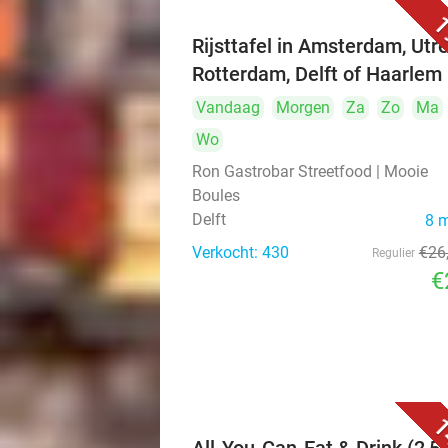
1
Rijsttafel in Amsterdam, Utre
Rotterdam, Delft of Haarlem
Vandaag
Morgen
Za
Zo
Ma
Wo
Ron Gastrobar Streetfood | Mooie
Boules
Delft
8 
Verkocht: 430
€26
Regulier
€
1