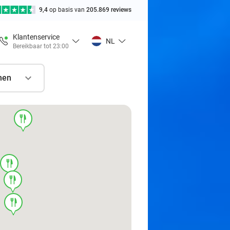
9,4
op basis van
205.869 reviews
Klantenservice
NL
Bereikbaar tot 23:00
nen
food
food
food
food