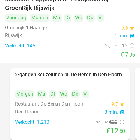
34%
GroenRijk Rijswijk
Vandaag
Morgen
Ma
Di
Wo
Do
Vr
Groenrijk 't Haantje
9.6
star
Rijswijk
1 min.
directions_car
Verkocht: 146
€12
Regulier
€7
,95
2-gangen keuzelunch bij De Beren in Den Hoorn
43%
Morgen
Ma
Di
Wo
Do
Vr
Restaurant De Beren Den Hoorn
9.7
star
Den Hoorn
3 min.
directions_car
Verkocht: 1.210
€22
Regulier
€12
,50