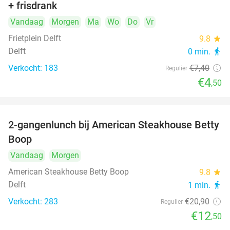
+ frisdrank
food
Vandaag
Morgen
Ma
Wo
Do
Vr
Frietplein Delft
9.8
star
Delft
0 min.
directions_walk
Verkocht: 183
€7
,40
Regulier
€4
,50
2-gangenlunch bij American Steakhouse Betty
40%
Boop
Vandaag
Morgen
American Steakhouse Betty Boop
9.8
star
Delft
1 min.
directions_walk
Verkocht: 283
€20
,90
Regulier
€12
,50