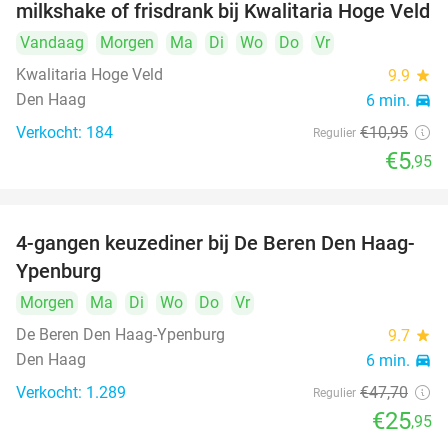
milkshake of frisdrank bij Kwalitaria Hoge Veld
Vandaag
Morgen
Ma
Di
Wo
Do
Vr
Kwalitaria Hoge Veld
9.9
star
Den Haag
6 min.
directions_car
Verkocht: 184
€10
,95
Regulier
€5
,95
4-gangen keuzediner bij De Beren Den Haag-
46%
Ypenburg
Morgen
Ma
Di
Wo
Do
Vr
De Beren Den Haag-Ypenburg
9.7
star
Den Haag
6 min.
directions_car
Verkocht: 1.289
€47
,70
Regulier
€25
,95