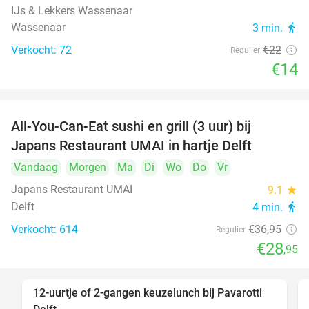
IJs & Lekkers Wassenaar
Wassenaar
3 min.
directions_walk
Verkocht: 72
€22
Regulier
€14
All-You-Can-Eat sushi en grill (3 uur) bij
22%
Japans Restaurant UMAI in hartje Delft
Vandaag
Morgen
Ma
Di
Wo
Do
Vr
Japans Restaurant UMAI
9.1
star
Delft
4 min.
directions_walk
Verkocht: 614
€36
,95
Regulier
€28
,95
12-uurtje of 2-gangen keuzelunch bij Pavarotti
31%