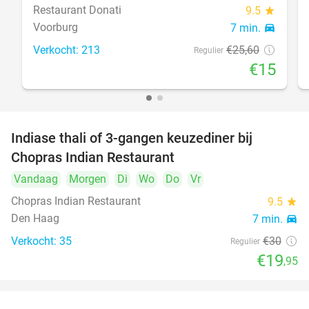
Restaurant Donati
9.5
star
Voorburg
7 min.
directions_car
Verkocht: 213
€25
,60
Regulier
€15
Indiase thali of 3-gangen keuzediner bij
34%
Chopras Indian Restaurant
Vandaag
Morgen
Di
Wo
Do
Vr
Chopras Indian Restaurant
9.5
star
Den Haag
7 min.
directions_car
Verkocht: 35
€30
Regulier
€19
,95