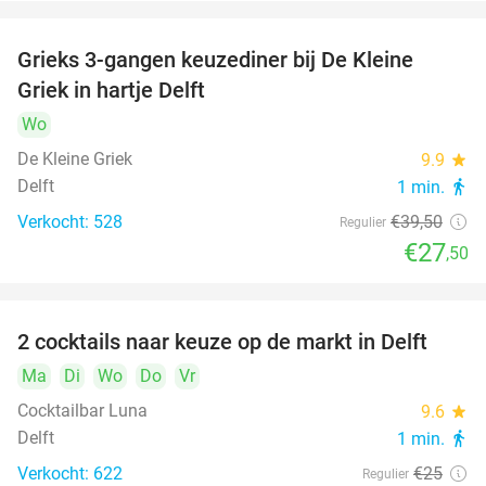
Grieks 3-gangen keuzediner bij De Kleine
30%
Griek in hartje Delft
Wo
De Kleine Griek
9.9
star
Delft
1 min.
directions_walk
Verkocht: 528
€39
,50
Regulier
€27
,50
2 cocktails naar keuze op de markt in Delft
50%
Ma
Di
Wo
Do
Vr
Cocktailbar Luna
9.6
star
Delft
1 min.
directions_walk
Verkocht: 622
€25
Regulier