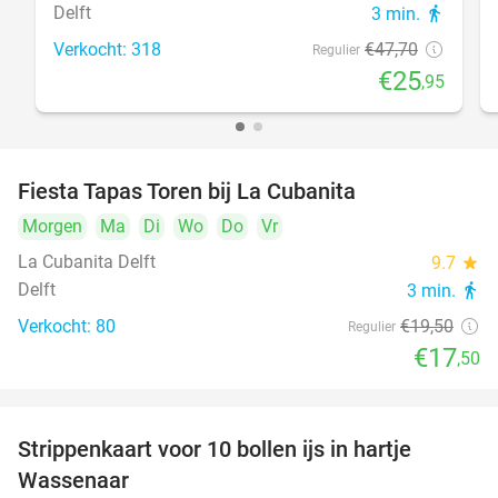
Delft
3 min.
directions_walk
Verkocht: 318
€47
,70
Regulier
€25
,95
Fiesta Tapas Toren bij La Cubanita
10%
Morgen
Ma
Di
Wo
Do
Vr
La Cubanita Delft
9.7
star
Delft
3 min.
directions_walk
Verkocht: 80
€19
,50
Regulier
€17
,50
Strippenkaart voor 10 bollen ijs in hartje
36%
Wassenaar