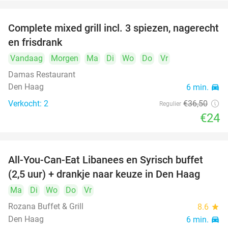
Complete mixed grill incl. 3 spiezen, nagerecht
34%
en frisdrank
Vandaag
Morgen
Ma
Di
Wo
Do
Vr
Damas Restaurant
Den Haag
6 min.
directions_car
Verkocht: 2
€36
,50
Regulier
€24
All-You-Can-Eat Libanees en Syrisch buffet
31%
(2,5 uur) + drankje naar keuze in Den Haag
Ma
Di
Wo
Do
Vr
Rozana Buffet & Grill
8.6
star
Den Haag
6 min.
directions_car