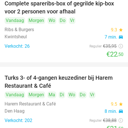
Complete spareribs-box of gegrilde kip-box
37%
voor 2 personen voor afhaal
Vandaag
Morgen
Wo
Do
Vr
Ribs & Burgers
9.3
star
Kwintsheul
7 min.
directions_car
Verkocht: 26
€35
,95
Regulier
€22
,50
Turks 3- of 4-gangen keuzediner bij Harem
45%
Restaurant & Café
Vandaag
Morgen
Ma
Di
Wo
Do
Vr
Harem Restaurant & Café
9.5
star
Den Haag
8 min.
directions_car
Verkocht: 202
€38
,88
Regulier