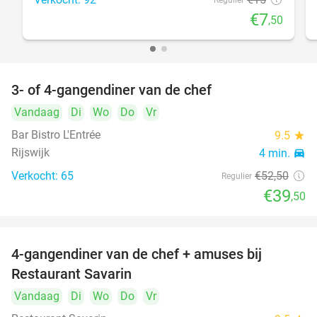
Regulier
€7
,50
3- of 4-gangendiner van de chef
25%
Vandaag
Di
Wo
Do
Vr
Bar Bistro L'Entrée
9.5
star
Rijswijk
4 min.
directions_car
Verkocht: 65
€52
,50
Regulier
€39
,50
4-gangendiner van de chef + amuses bij
20%
Restaurant Savarin
Vandaag
Di
Wo
Do
Vr