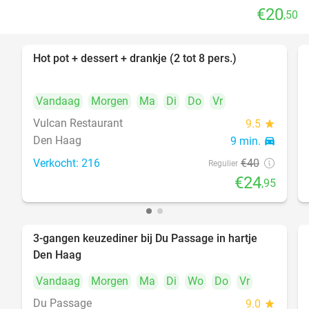
€20
,50
Hot pot + dessert + drankje (2 tot 8 pers.)
38%
Vandaag
Morgen
Ma
Di
Do
Vr
Vulcan Restaurant
9.5
star
Den Haag
9 min.
directions_car
Verkocht: 216
€40
Regulier
€24
,95
3-gangen keuzediner bij Du Passage in hartje
47%
Den Haag
Vandaag
Morgen
Ma
Di
Wo
Do
Vr
Du Passage
9.0
star