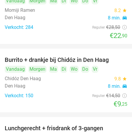
Vandaag
Morgen
Ma
Di
Wo
Do
Vr
Momiji Ramen
8.2
star
Den Haag
8 min.
directions_car
Verkocht: 284
€28
,50
Regulier
€22
,90
Burrito + drankje bij Chidóz in Den Haag
36%
Vandaag
Morgen
Ma
Di
Wo
Do
Vr
Chidóz Den Haag
9.8
star
Den Haag
8 min.
directions_car
Verkocht: 150
€14
,50
Regulier
€9
,25
Lunchgerecht + frisdrank of 3-gangen
18%