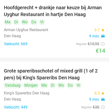
Hoofdgerecht + drankje naar keuze bij Arman
30%
Uyghur Restaurant in hartje Den Haag
Ma
Di
Wo
Do
Vr
Arman Uyghur Restaurant
9.7
star
Den Haag
9 min.
directions_car
Verkocht: 669
€19
,95
Regulier
€14
Grote spareribsschotel of mixed grill (1 of 2
32%
pers) bij King's Spareribs Den Haag
Vandaag
Morgen
Ma
Di
Wo
Do
Vr
King's Spareribs Den Haag
8.5
star
Den Haag
9 min.
directions_car
Verkocht: 449
€30
Regulier