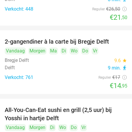
Verkocht: 448
€26
,50
Regulier
€21
,50
2-gangendiner à la carte bij Bregje Delft
12%
Vandaag
Morgen
Ma
Di
Wo
Do
Vr
Bregje Delft
9.6
star
Delft
9 min.
directions_walk
Verkocht: 761
€17
Regulier
€14
,95
All-You-Can-Eat sushi en grill (2,5 uur) bij
15%
Yosshi in hartje Delft
Vandaag
Morgen
Di
Wo
Do
Vr