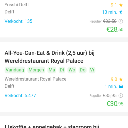
Yosshi Delft
9.1
star
Delft
13 min.
directions_walk
Verkocht: 135
€33
,50
Regulier
€28
,50
All-You-Can-Eat & Drink (2,5 uur) bij
14%
Wereldrestaurant Royal Palace
Vandaag
Morgen
Ma
Di
Wo
Do
Vr
Wereldrestaurant Royal Palace
9.0
star
Delft
1 min.
directions_car
Verkocht: 5.477
€35
,95
Regulier
€30
,95
IJskoffie + appelgebak + slagroom bij