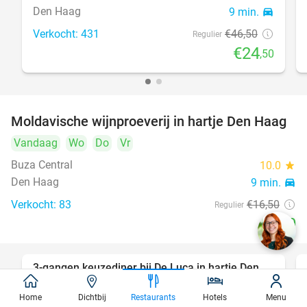
Den Haag
9 min.
directions_car
Verkocht: 431
€46
,50
Regulier
€24
,50
Moldavische wijnproeverij in hartje Den Haag
39%
Vandaag
Wo
Do
Vr
Buza Central
10.0
star
Den Haag
9 min.
directions_car
Verkocht: 83
€16
,50
Regulier
€10
3-gangen keuzediner bij De Luca in hartje Den
47%
Haag
Home
Dichtbij
Restaurants
Hotels
Menu