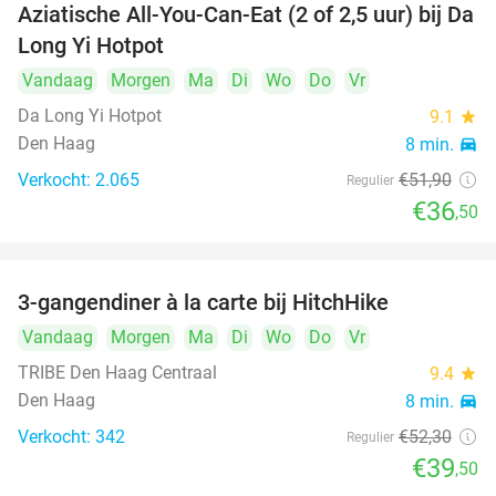
Aziatische All-You-Can-Eat (2 of 2,5 uur) bij Da
30%
Long Yi Hotpot
Vandaag
Morgen
Ma
Di
Wo
Do
Vr
Da Long Yi Hotpot
9.1
star
Den Haag
8 min.
directions_car
Verkocht: 2.065
€51
,90
Regulier
€36
,50
3-gangendiner à la carte bij HitchHike
24%
Vandaag
Morgen
Ma
Di
Wo
Do
Vr
TRIBE Den Haag Centraal
9.4
star
Den Haag
8 min.
directions_car
Verkocht: 342
€52
,30
Regulier
€39
,50