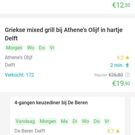
€12
,50
Griekse mixed grill bij Athene's Olijf in hartje
26%
Delft
Morgen
Wo
Do
Vr
Athene's Olijf
9.2
star
Delft
2 min.
directions_walk
Verkocht: 172
€26
,80
Regulier
€19
,90
4-gangen keuzediner bij De Beren
46%
Vandaag
Morgen
Ma
Di
Wo
Do
Vr
De Beren Delft
9.7
star