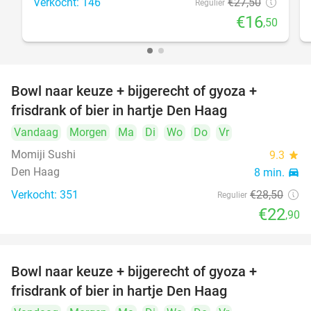
Verkocht: 146
€27
,50
Regulier
€16
,50
Bowl naar keuze + bijgerecht of gyoza +
20%
frisdrank of bier in hartje Den Haag
Vandaag
Morgen
Ma
Di
Wo
Do
Vr
Momiji Sushi
9.3
star
Den Haag
8 min.
directions_car
Verkocht: 351
€28
,50
Regulier
€22
,90
Bowl naar keuze + bijgerecht of gyoza +
20%
frisdrank of bier in hartje Den Haag