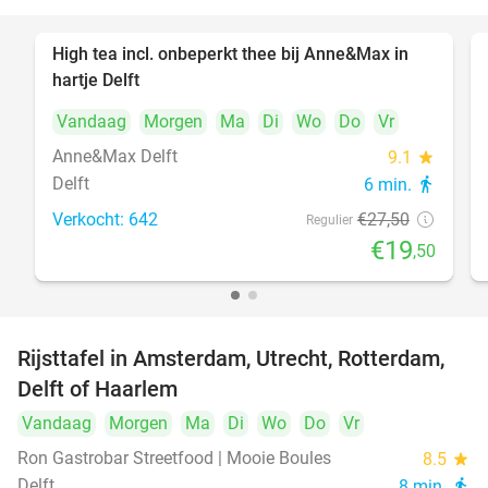
High tea incl. onbeperkt thee bij Anne&Max in
29%
hartje Delft
Vandaag
Morgen
Ma
Di
Wo
Do
Vr
Anne&Max Delft
9.1
star
Delft
6 min.
directions_walk
Verkocht: 642
€27
,50
Regulier
€19
,50
Rijsttafel in Amsterdam, Utrecht, Rotterdam,
19%
Delft of Haarlem
Vandaag
Morgen
Ma
Di
Wo
Do
Vr
Ron Gastrobar Streetfood | Mooie Boules
8.5
star
Delft
8 min.
directions_walk