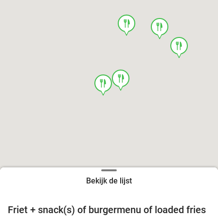
food
food
food
food
food
Bekijk de lijst
Friet + snack(s) of burgermenu of loaded fries
39%
food
food