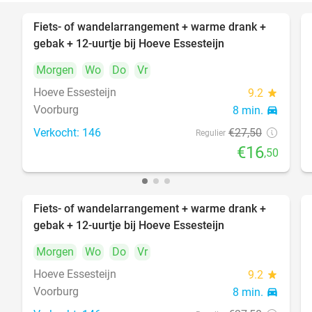
Fiets- of wandelarrangement + warme drank +
40%
gebak + 12-uurtje bij Hoeve Essesteijn
Morgen
Wo
Do
Vr
Hoeve Essesteijn
9.2
star
Voorburg
8 min.
directions_car
Verkocht: 146
€27
,50
Regulier
€16
,50
Fiets- of wandelarrangement + warme drank +
40%
gebak + 12-uurtje bij Hoeve Essesteijn
Morgen
Wo
Do
Vr
Hoeve Essesteijn
9.2
star
Voorburg
8 min.
directions_car