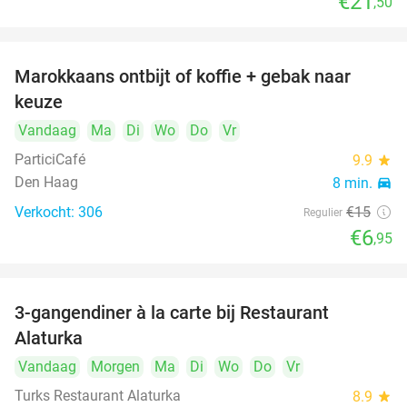
€21
,50
Marokkaans ontbijt of koffie + gebak naar
54%
keuze
Vandaag
Ma
Di
Wo
Do
Vr
ParticiCafé
9.9
star
Den Haag
8 min.
directions_car
Verkocht: 306
€15
Regulier
€6
,95
3-gangendiner à la carte bij Restaurant
41%
Alaturka
Vandaag
Morgen
Ma
Di
Wo
Do
Vr
Turks Restaurant Alaturka
8.9
star