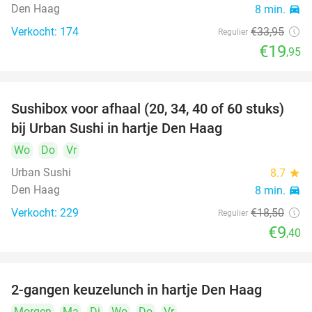
Den Haag
8 min.
directions_car
Verkocht: 174
€33
,95
Regulier
€19
,95
Sushibox voor afhaal (20, 34, 40 of 60 stuks)
49%
bij Urban Sushi in hartje Den Haag
Wo
Do
Vr
Urban Sushi
8.7
star
Den Haag
8 min.
directions_car
Verkocht: 229
€18
,50
Regulier
€9
,40
2-gangen keuzelunch in hartje Den Haag
43%
Morgen
Ma
Di
Wo
Do
Vr