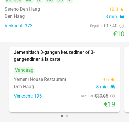
Sereno Den Haag
10.0
star
Den Haag
8 min.
directions_car
Verkocht: 373
€17
,40
Regulier
€10
Jemenitisch 3-gangen keuzediner of 3-
37%
gangendiner à la carte
Vandaag
Yemeni House Restaurant
9.6
star
Den Haag
8 min.
directions_car
Verkocht: 195
€30
,05
Regulier
€19