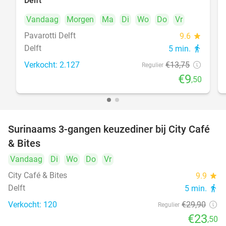
Delft
Vandaag
Morgen
Ma
Di
Wo
Do
Vr
Pavarotti Delft
9.6
star
Delft
5 min.
directions_walk
Verkocht: 2.127
€13
,75
Regulier
€9
,50
Surinaams 3-gangen keuzediner bij City Café
21%
& Bites
Vandaag
Di
Wo
Do
Vr
City Café & Bites
9.9
star
Delft
5 min.
directions_walk
Verkocht: 120
€29
,90
Regulier
€23
,50