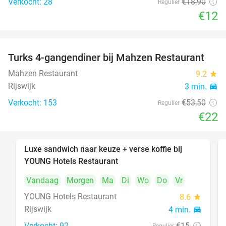
Verkocht: 28
€18
,90
Regulier
€12
Turks 4-gangendiner bij Mahzen Restaurant
59%
Mahzen Restaurant
9.2
star
Rijswijk
3 min.
directions_car
Verkocht: 153
€53
,50
Regulier
€22
Luxe sandwich naar keuze + verse koffie bij
50%
YOUNG Hotels Restaurant
Vandaag
Morgen
Ma
Di
Wo
Do
Vr
YOUNG Hotels Restaurant
8.6
star
Rijswijk
4 min.
directions_car
Verkocht: 92
€15