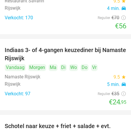
Restaurant Savarin
9.5
star
Rijswijk
4 min.
directions_car
Verkocht: 170
€70
Regulier
€56
Indiaas 3- of 4-gangen keuzediner bij Namaste
29%
Rijswijk
Vandaag
Morgen
Ma
Di
Wo
Do
Vr
Namaste Rijswijk
9.5
star
Rijswijk
5 min.
directions_car
Verkocht: 97
€35
Regulier
€24
,95
Schotel naar keuze + friet + salade + evt.
46%