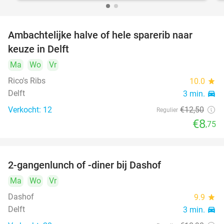
Ambachtelijke halve of hele sparerib naar
30%
keuze in Delft
Ma
Wo
Vr
Rico's Ribs
10.0
star
Delft
3 min.
directions_car
Verkocht: 12
€12
,50
Regulier
€8
,75
2-gangenlunch of -diner bij Dashof
37%
Ma
Wo
Vr
Dashof
9.9
star
Delft
3 min.
directions_car