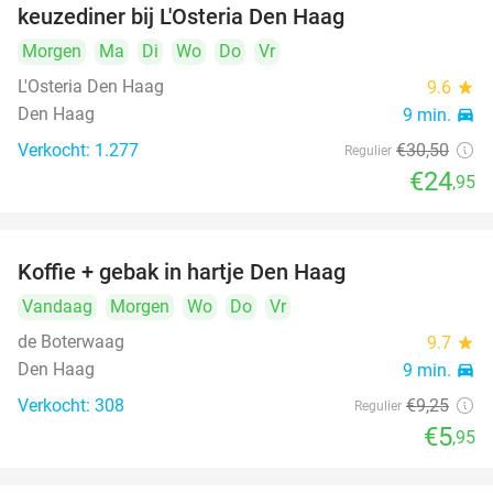
keuzediner bij L'Osteria Den Haag
Morgen
Ma
Di
Wo
Do
Vr
L'Osteria Den Haag
9.6
star
Den Haag
9 min.
directions_car
Verkocht: 1.277
€30
,50
Regulier
€24
,95
Koffie + gebak in hartje Den Haag
36%
Vandaag
Morgen
Wo
Do
Vr
de Boterwaag
9.7
star
Den Haag
9 min.
directions_car
Verkocht: 308
€9
,25
Regulier
€5
,95