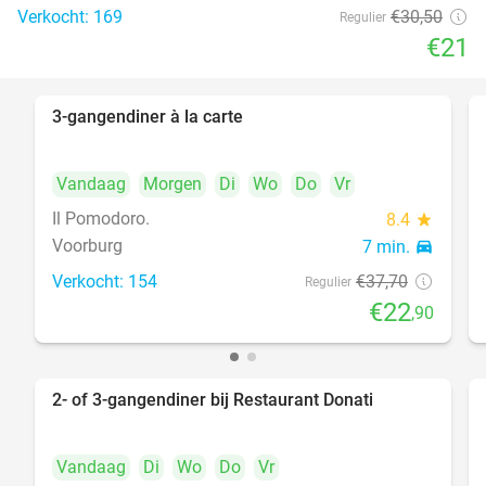
Verkocht: 169
€30
,50
Regulier
€21
3-gangendiner à la carte
39%
Vandaag
Morgen
Di
Wo
Do
Vr
Il Pomodoro.
8.4
star
Voorburg
7 min.
directions_car
Verkocht: 154
€37
,70
Regulier
€22
,90
2- of 3-gangendiner bij Restaurant Donati
41%
Vandaag
Di
Wo
Do
Vr