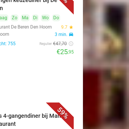
ngen keuzediner bij De
n
aag
Zo
Ma
Di
Wo
Do
urant De Beren Den Hoorn
9.7
star
oorn
3 min.
directions_car
cht: 755
€47
,70
Regulier
€25
,95
59%
s 4-gangendiner bij Mahzen
aurant