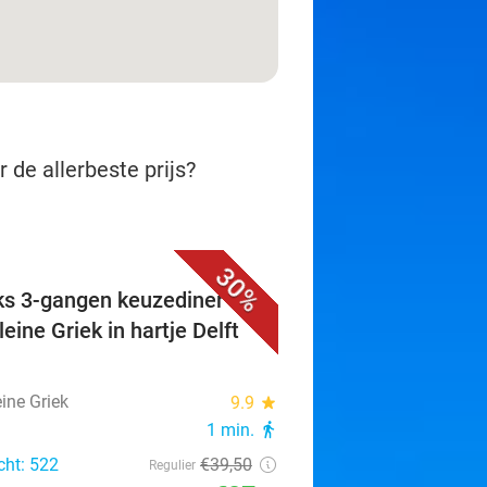
 de allerbeste prijs?
30%
ks 3-gangen keuzediner bij
eine Griek in hartje Delft
ine Griek
9.9
star
1 min.
directions_walk
cht: 522
€39
,50
Regulier