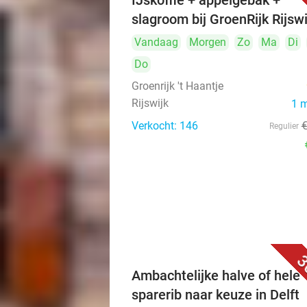
IJskoffie + appelgebak +
slagroom bij GroenRijk Rijswi
Vandaag
Morgen
Zo
Ma
Di
Do
Groenrijk 't Haantje
Rijswijk
1 
Verkocht: 146
Regulier
3
Ambachtelijke halve of hele
sparerib naar keuze in Delft