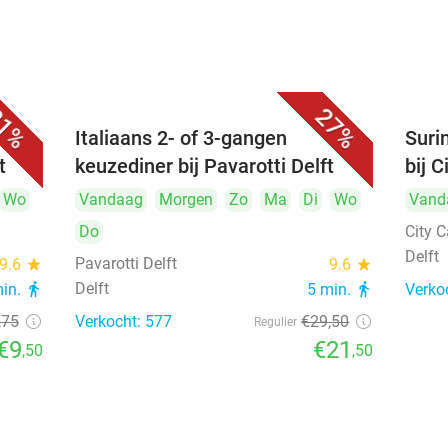
1%
27%
Italiaans 2- of 3-gangen
Suri
t
keuzediner bij Pavarotti Delft
bij C
Wo
Vandaag
Morgen
Zo
Ma
Di
Wo
Vand
Do
City C
Delft
Pavarotti Delft
9.6
star
9.6
star
Delft
min.
directions_walk
5 min.
directions_walk
Verko
,75
Verkocht: 577
€29
,50
Regulier
€9
€21
,50
,50