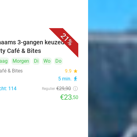
21%
naams 3-gangen keuzediner
ity Café & Bites
aag
Morgen
Di
Wo
Do
afé & Bites
9.9
star
5 min.
directions_walk
cht: 114
€29
,90
Regulier
€23
,50