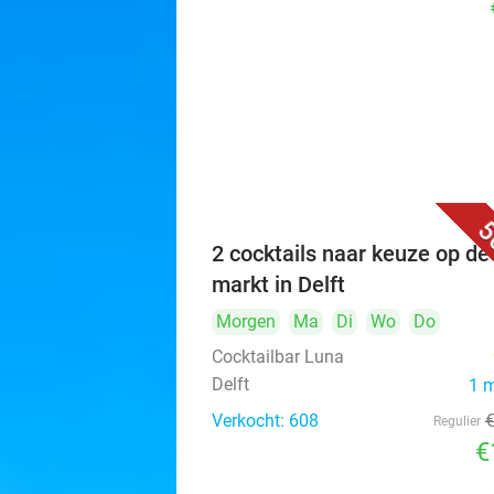
5
2 cocktails naar keuze op de
markt in Delft
Morgen
Ma
Di
Wo
Do
Cocktailbar Luna
Delft
1 
Verkocht: 608
Regulier
€