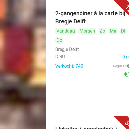
1
2-gangendiner à la carte bij
Bregje Delft
Vandaag
Morgen
Zo
Ma
Di
Do
Bregje Delft
Delft
9 
Verkocht: 740
Regulier
€
3