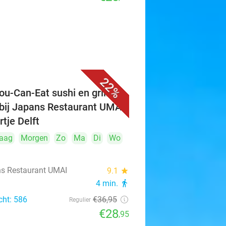
22%
ou-Can-Eat sushi en grill (3
 bij Japans Restaurant UMAI
rtje Delft
aag
Morgen
Zo
Ma
Di
Wo
s Restaurant UMAI
9.1
star
4 min.
directions_walk
cht: 586
€36
,95
Regulier
€28
,95