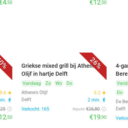
€4
€12
,50
,50
0%
26%
Griekse mixed grill bij Athene's
4-ga
Olijf in hartje Delft
Bere
Vandaag
Zo
Wo
Do
Vand
Athene's Olijf
Do
9.6
star
9.2
star
Delft
min.
directions_walk
2 min.
directions_walk
De Be
Delft
€25
Verkocht: 165
€26
,80
Regulier
12
€19
,50
,90
Verko