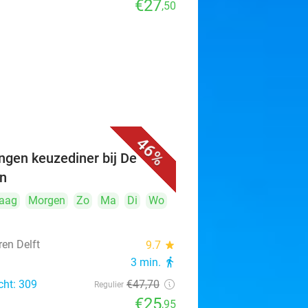
€27
,50
46%
ngen keuzediner bij De
n
aag
Morgen
Zo
Ma
Di
Wo
ren Delft
9.7
star
3 min.
directions_walk
cht: 309
€47
,70
Regulier
€25
,95