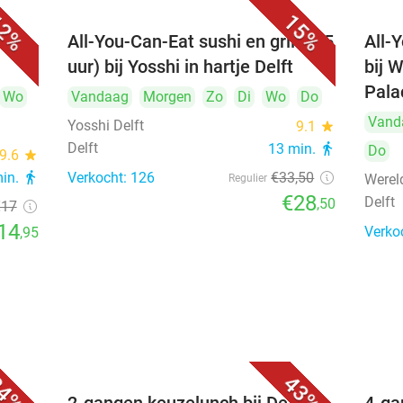
2%
15%
All-You-Can-Eat sushi en grill (2,5
All-
uur) bij Yosshi in hartje Delft
bij 
Pala
Wo
Vandaag
Morgen
Zo
Di
Wo
Do
Vand
Yosshi Delft
9.1
star
Delft
13 min.
directions_walk
Do
9.6
star
min.
directions_walk
Verkocht: 126
€33
,50
Werel
Regulier
€28
Delft
,50
€17
14
Verko
,95
4%
43%