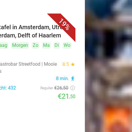
19%
ttafel in Amsterdam, Utrecht,
erdam, Delft of Haarlem
aag
Morgen
Zo
Ma
Di
Wo
astrobar Streetfood | Mooie
8.5
star
s
8 min.
directions_walk
cht: 432
€26
,50
Regulier
€21
,50