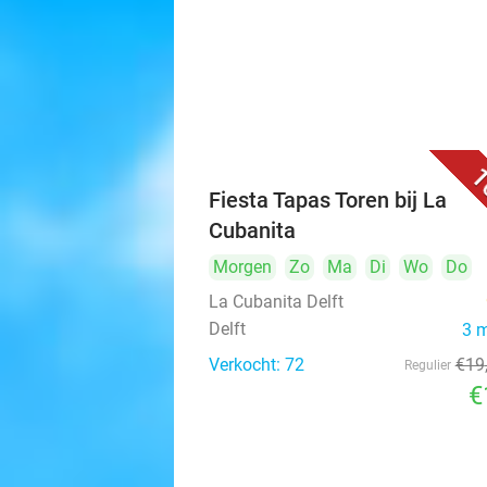
1
Fiesta Tapas Toren bij La
Cubanita
Morgen
Zo
Ma
Di
Wo
Do
La Cubanita Delft
Delft
3 
Verkocht: 72
€19
Regulier
€