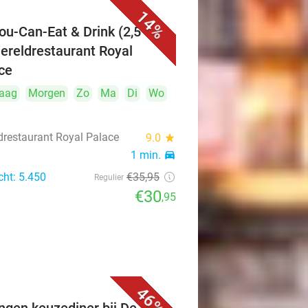
14%
You-Can-Eat & Drink (2,5 uur)
Wereldrestaurant Royal
ce
aag
Morgen
Zo
Ma
Di
Wo
drestaurant Royal Palace
9.0
star
1 min.
directions_car
cht: 5.450
€35
,95
Regulier
€30
,95
46%