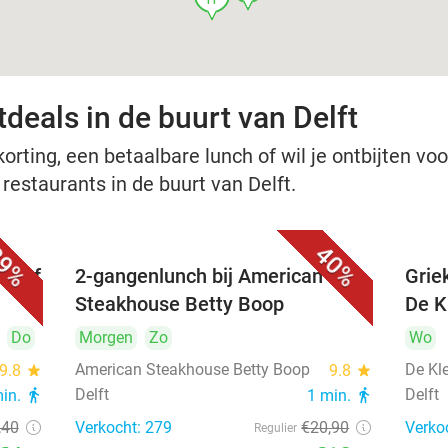
deals in de buurt van Delft
rting, een betaalbare lunch of wil je ontbijten voor
 restaurants in de buurt van Delft.
9%
40%
nu of
2-gangenlunch bij American
Grie
Steakhouse Betty Boop
De Kl
Do
Morgen
Zo
Wo
American Steakhouse Betty Boop
De Kle
9.8
star
9.8
star
Delft
Delft
min.
directions_walk
1 min.
directions_walk
,40
Verkocht: 279
€20
,90
Verko
Regulier