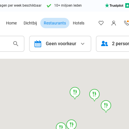
agen per week beschikbaar
10+ miljoen leden
Home
Dichtbij
Restaurants
Hotels
calendar
Geen voorkeur
2 perso
food
food
food
food
food