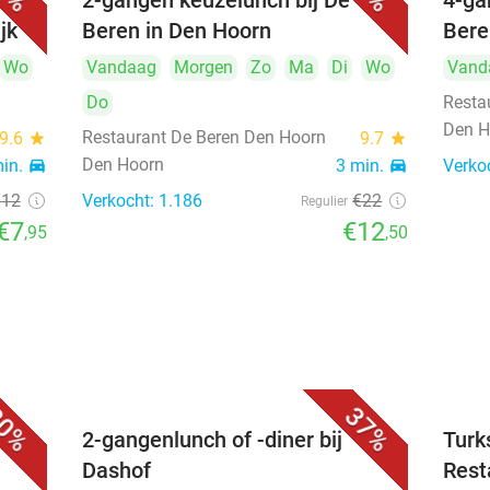
2-gangen keuzelunch bij De
4-ga
jk
Beren in Den Hoorn
Bere
Wo
Vandaag
Morgen
Zo
Ma
Di
Wo
Vand
Do
Resta
Den H
Restaurant De Beren Den Hoorn
9.6
star
9.7
star
Den Hoorn
min.
directions_car
3 min.
directions_car
Verko
€12
Verkocht: 1.186
€22
Regulier
€7
€12
,95
,50
0%
37%
2-gangenlunch of -diner bij
Turk
Dashof
Rest