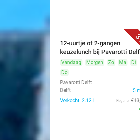
3
12-uurtje of 2-gangen
keuzelunch bij Pavarotti Delf
Vandaag
Morgen
Zo
Ma
Di
Do
Pavarotti Delft
Delft
5 
Verkocht: 2.121
€13
Regulier