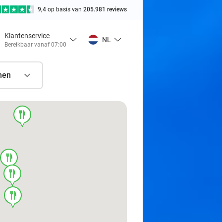
9,4
op basis van
205.981 reviews
Klantenservice
NL
Bereikbaar vanaf 07:00
nen
food
food
food
food