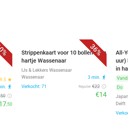
0%
36%
Strippenkaart voor 10 bollen ijs in
All-Y
hartje Wassenaar
uur)
in ha
IJs & Lekkers Wassenaar
Wassenaar
3 min.
directions_walk
Vand
9.5
star
Verkocht: 71
€22
min.
directions_walk
Regulier
Do
€14
,50
Japan
17
Delft
,50
Verko