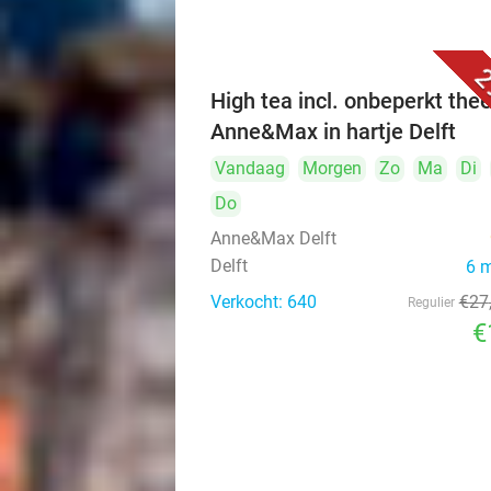
2
High tea incl. onbeperkt thee
Anne&Max in hartje Delft
Vandaag
Morgen
Zo
Ma
Di
Do
Anne&Max Delft
Delft
6 
Verkocht: 640
€27
Regulier
€