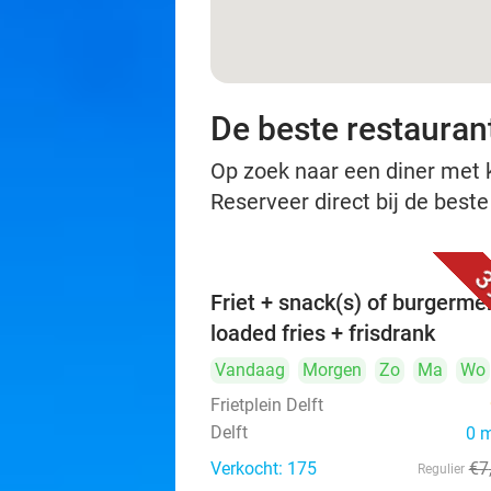
De beste restaurant
Op zoek naar een diner met ko
Reserveer direct bij de beste
3
Friet + snack(s) of burgerme
loaded fries + frisdrank
Vandaag
Morgen
Zo
Ma
Wo
Frietplein Delft
Delft
0 
Verkocht: 175
€7
Regulier