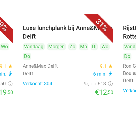
9%
31%
 bij
Luxe lunchplank bij Anne&Max in
Rijs
Delft
Rott
Wo
Vandaag
Morgen
Zo
Ma
Di
Wo
Vand
Do
Do
Anne&Max Delft
Ron G
9.1
star
9.1
star
Boule
Delft
min.
directions_walk
6 min.
directions_walk
Delft
,50
Verkocht: 304
€18
Regulier
Verko
19
€12
,50
,50