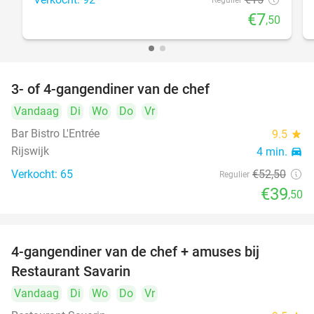
Regulier
€7
,50
3- of 4-gangendiner van de chef
25%
Vandaag
Di
Wo
Do
Vr
Bar Bistro L'Entrée
9.5
star
Rijswijk
4 min.
directions_car
Verkocht: 65
€52
,50
Regulier
€39
,50
4-gangendiner van de chef + amuses bij
20%
Restaurant Savarin
Vandaag
Di
Wo
Do
Vr