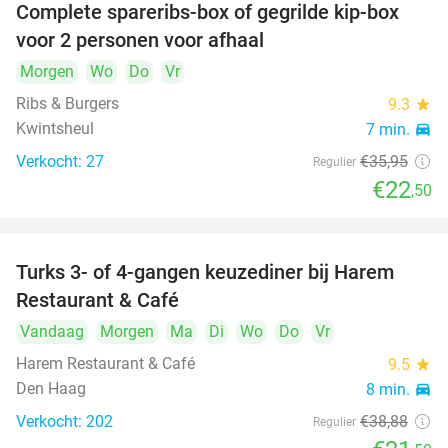
Complete spareribs-box of gegrilde kip-box
37%
voor 2 personen voor afhaal
Morgen
Wo
Do
Vr
Ribs & Burgers
9.3
star
Kwintsheul
7 min.
directions_car
Verkocht: 27
€35
,95
Regulier
€22
,50
Turks 3- of 4-gangen keuzediner bij Harem
45%
Restaurant & Café
Vandaag
Morgen
Ma
Di
Wo
Do
Vr
Harem Restaurant & Café
9.5
star
Den Haag
8 min.
directions_car
Verkocht: 202
€38
,88
Regulier