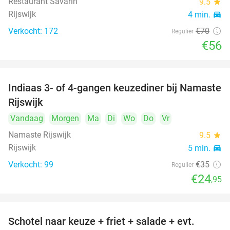
Restaurant Savarin
9.5
star
Rijswijk
4 min.
directions_car
Verkocht: 172
€70
Regulier
€56
Indiaas 3- of 4-gangen keuzediner bij Namaste
29%
Rijswijk
Vandaag
Morgen
Ma
Di
Wo
Do
Vr
Namaste Rijswijk
9.5
star
Rijswijk
5 min.
directions_car
Verkocht: 99
€35
Regulier
€24
,95
Schotel naar keuze + friet + salade + evt.
46%