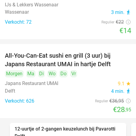
IJs & Lekkers Wassenaar
Wassenaar
3 min.
directions_walk
Verkocht: 72
€22
Regulier
€14
All-You-Can-Eat sushi en grill (3 uur) bij
22%
Japans Restaurant UMAI in hartje Delft
Morgen
Ma
Di
Wo
Do
Vr
Japans Restaurant UMAI
9.1
star
Delft
4 min.
directions_walk
Verkocht: 626
€36
,95
Regulier
€28
,95
12-uurtje of 2-gangen keuzelunch bij Pavarotti
31%