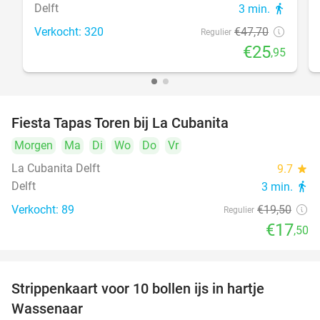
Delft
3 min.
directions_walk
Verkocht: 320
€47
,70
Regulier
€25
,95
Fiesta Tapas Toren bij La Cubanita
10%
Morgen
Ma
Di
Wo
Do
Vr
La Cubanita Delft
9.7
star
Delft
3 min.
directions_walk
Verkocht: 89
€19
,50
Regulier
€17
,50
Strippenkaart voor 10 bollen ijs in hartje
36%
Wassenaar