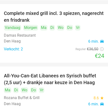
Complete mixed grill incl. 3 spiezen, nagerecht
34%
en frisdrank
Vandaag
Morgen
Ma
Di
Wo
Do
Vr
Damas Restaurant
Den Haag
6 min.
directions_car
Verkocht: 2
€36
,50
Regulier
€24
All-You-Can-Eat Libanees en Syrisch buffet
31%
(2,5 uur) + drankje naar keuze in Den Haag
Ma
Di
Wo
Do
Vr
Rozana Buffet & Grill
8.6
star
Den Haag
6 min.
directions_car