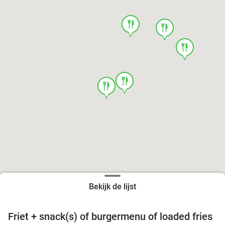
food
food
food
food
food
Bekijk de lijst
Friet + snack(s) of burgermenu of loaded fries
39%
food
food