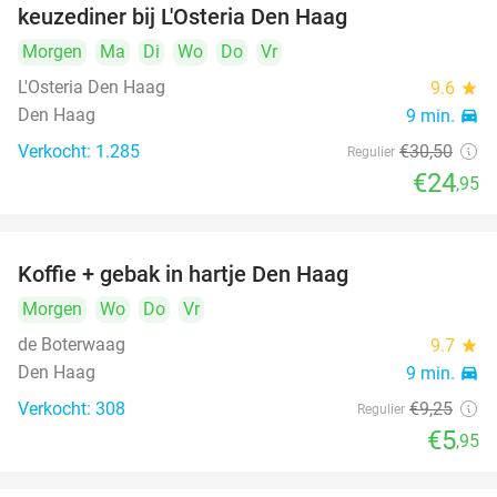
keuzediner bij L'Osteria Den Haag
Morgen
Ma
Di
Wo
Do
Vr
L'Osteria Den Haag
9.6
star
Den Haag
9 min.
directions_car
Verkocht: 1.285
€30
,50
Regulier
€24
,95
Koffie + gebak in hartje Den Haag
36%
Morgen
Wo
Do
Vr
de Boterwaag
9.7
star
Den Haag
9 min.
directions_car
Verkocht: 308
€9
,25
Regulier
€5
,95