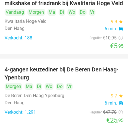
milkshake of frisdrank bij Kwalitaria Hoge Veld
Vandaag
Morgen
Ma
Di
Wo
Do
Vr
Kwalitaria Hoge Veld
9.9
star
Den Haag
6 min.
directions_car
Verkocht: 188
€10
,95
Regulier
€5
,95
4-gangen keuzediner bij De Beren Den Haag-
46%
Ypenburg
Morgen
Ma
Di
Wo
Do
Vr
De Beren Den Haag-Ypenburg
9.7
star
Den Haag
6 min.
directions_car
Verkocht: 1.291
€47
,70
Regulier
€25
,95