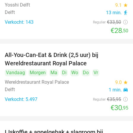
Yosshi Delft
9.1
star
Delft
13 min.
directions_walk
Verkocht: 143
€33
,50
Regulier
€28
,50
All-You-Can-Eat & Drink (2,5 uur) bij
14%
Wereldrestaurant Royal Palace
Vandaag
Morgen
Ma
Di
Wo
Do
Vr
Wereldrestaurant Royal Palace
9.0
star
Delft
1 min.
directions_car
Verkocht: 5.497
€35
,95
Regulier
€30
,95
IJskoffie + appelgebak + slagroom bij