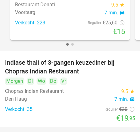
Restaurant Donati
9.5
star
Voorburg
7 min.
directions_car
Verkocht: 223
€25
,60
Regulier
€15
Indiase thali of 3-gangen keuzediner bij
34%
Chopras Indian Restaurant
Morgen
Di
Wo
Do
Vr
Chopras Indian Restaurant
9.5
star
Den Haag
7 min.
directions_car
Verkocht: 35
€30
Regulier
€19
,95