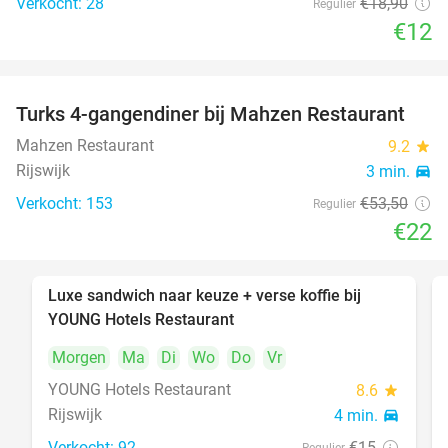
Verkocht: 28
€18
,90
Regulier
€12
Turks 4-gangendiner bij Mahzen Restaurant
59%
Mahzen Restaurant
9.2
star
Rijswijk
3 min.
directions_car
Verkocht: 153
€53
,50
Regulier
€22
Luxe sandwich naar keuze + verse koffie bij
50%
YOUNG Hotels Restaurant
Morgen
Ma
Di
Wo
Do
Vr
YOUNG Hotels Restaurant
8.6
star
Rijswijk
4 min.
directions_car
Verkocht: 92
€15