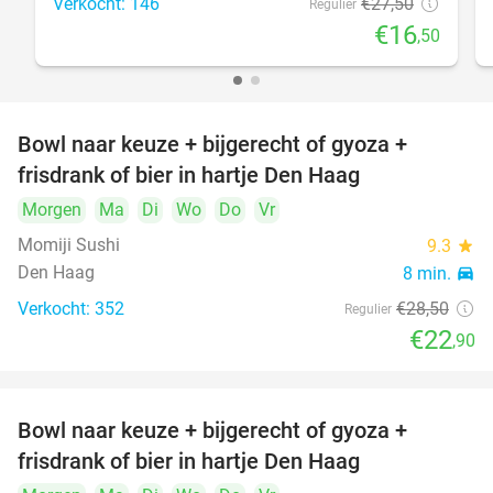
Verkocht: 146
€27
,50
Regulier
€16
,50
Bowl naar keuze + bijgerecht of gyoza +
20%
frisdrank of bier in hartje Den Haag
Morgen
Ma
Di
Wo
Do
Vr
Momiji Sushi
9.3
star
Den Haag
8 min.
directions_car
Verkocht: 352
€28
,50
Regulier
€22
,90
Bowl naar keuze + bijgerecht of gyoza +
20%
frisdrank of bier in hartje Den Haag