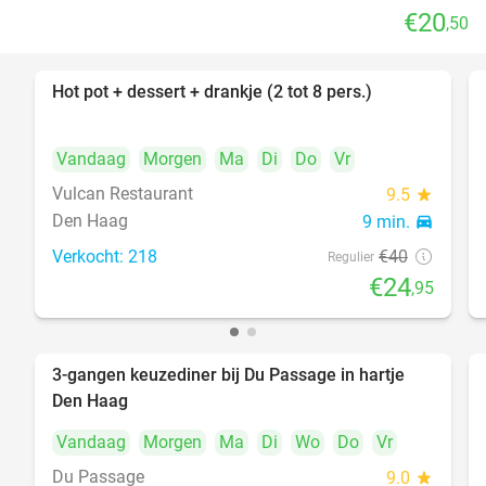
€20
,50
Hot pot + dessert + drankje (2 tot 8 pers.)
38%
Vandaag
Morgen
Ma
Di
Do
Vr
Vulcan Restaurant
9.5
star
Den Haag
9 min.
directions_car
Verkocht: 218
€40
Regulier
€24
,95
3-gangen keuzediner bij Du Passage in hartje
47%
Den Haag
Vandaag
Morgen
Ma
Di
Wo
Do
Vr
Du Passage
9.0
star