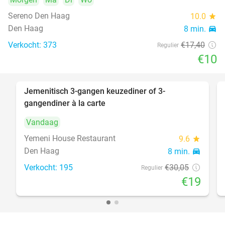
Sereno Den Haag
10.0
star
Den Haag
8 min.
directions_car
Verkocht: 373
€17
,40
Regulier
€10
Jemenitisch 3-gangen keuzediner of 3-
37%
gangendiner à la carte
Vandaag
Yemeni House Restaurant
9.6
star
Den Haag
8 min.
directions_car
Verkocht: 195
€30
,05
Regulier
€19