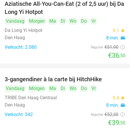
Aziatische All-You-Can-Eat (2 of 2,5 uur) bij Da
30%
Long Yi Hotpot
Vandaag
Morgen
Ma
Di
Wo
Do
Vr
Da Long Yi Hotpot
9.1
star
Den Haag
8 min.
directions_car
Verkocht: 2.080
€51
,90
Regulier
€36
,50
3-gangendiner à la carte bij HitchHike
24%
Vandaag
Morgen
Ma
Di
Wo
Do
Vr
TRIBE Den Haag Centraal
9.4
star
Den Haag
8 min.
directions_car
Verkocht: 342
€52
,30
Regulier
€39
,50