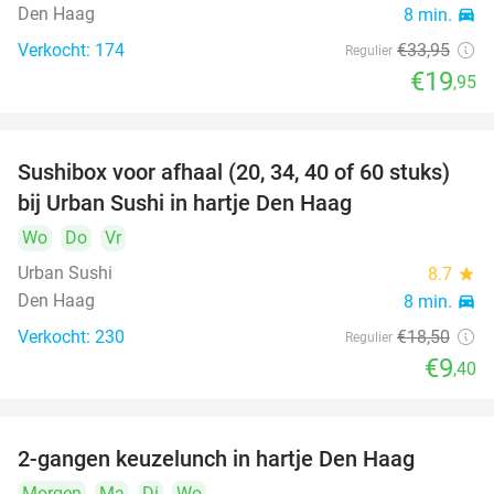
Den Haag
8 min.
directions_car
Verkocht: 174
€33
,95
Regulier
€19
,95
Sushibox voor afhaal (20, 34, 40 of 60 stuks)
49%
bij Urban Sushi in hartje Den Haag
Wo
Do
Vr
Urban Sushi
8.7
star
Den Haag
8 min.
directions_car
Verkocht: 230
€18
,50
Regulier
€9
,40
2-gangen keuzelunch in hartje Den Haag
43%
Morgen
Ma
Di
Wo