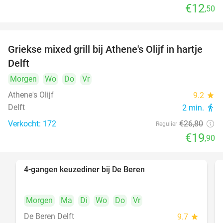
€12
,50
Griekse mixed grill bij Athene's Olijf in hartje
26%
Delft
Morgen
Wo
Do
Vr
Athene's Olijf
9.2
star
Delft
2 min.
directions_walk
Verkocht: 172
€26
,80
Regulier
€19
,90
4-gangen keuzediner bij De Beren
46%
Morgen
Ma
Di
Wo
Do
Vr
De Beren Delft
9.7
star