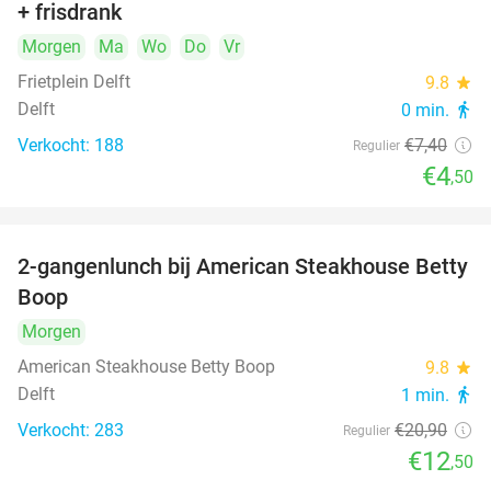
+ frisdrank
food
Morgen
Ma
Wo
Do
Vr
Frietplein Delft
9.8
star
Delft
0 min.
directions_walk
Verkocht: 188
€7
,40
Regulier
€4
,50
2-gangenlunch bij American Steakhouse Betty
40%
Boop
Morgen
American Steakhouse Betty Boop
9.8
star
Delft
1 min.
directions_walk
Verkocht: 283
€20
,90
Regulier
€12
,50