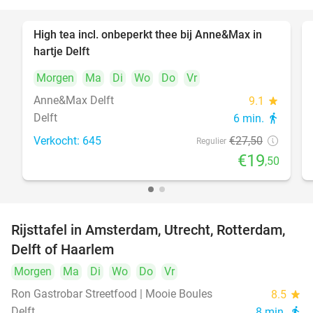
High tea incl. onbeperkt thee bij Anne&Max in
29%
hartje Delft
Morgen
Ma
Di
Wo
Do
Vr
Anne&Max Delft
9.1
star
Delft
6 min.
directions_walk
Verkocht: 645
€27
,50
Regulier
€19
,50
Rijsttafel in Amsterdam, Utrecht, Rotterdam,
19%
Delft of Haarlem
Morgen
Ma
Di
Wo
Do
Vr
Ron Gastrobar Streetfood | Mooie Boules
8.5
star
Delft
8 min.
directions_walk