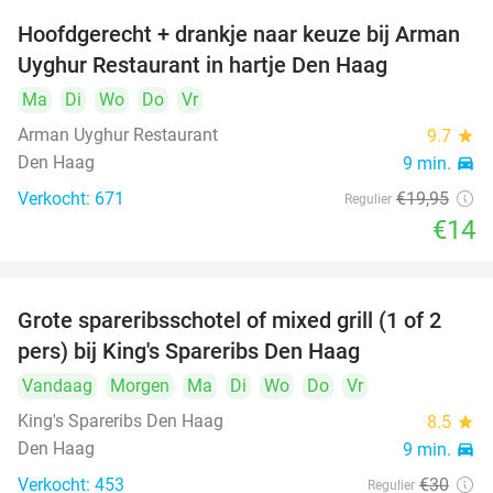
Hoofdgerecht + drankje naar keuze bij Arman
30%
Uyghur Restaurant in hartje Den Haag
Ma
Di
Wo
Do
Vr
Arman Uyghur Restaurant
9.7
star
Den Haag
9 min.
directions_car
Verkocht: 671
€19
,95
Regulier
€14
Grote spareribsschotel of mixed grill (1 of 2
32%
pers) bij King's Spareribs Den Haag
Vandaag
Morgen
Ma
Di
Wo
Do
Vr
King's Spareribs Den Haag
8.5
star
Den Haag
9 min.
directions_car
Verkocht: 453
€30
Regulier