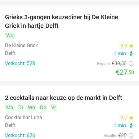
Grieks 3-gangen keuzediner bij De Kleine
30%
Griek in hartje Delft
Wo
De Kleine Griek
9.9
star
Delft
1 min.
directions_walk
Verkocht: 528
€39
,50
Regulier
€27
,50
2 cocktails naar keuze op de markt in Delft
50%
Ma
Di
Wo
Do
Vr
Cocktailbar Luna
9.7
star
Delft
1 min.
directions_walk
Verkocht: 626
€25
Regulier