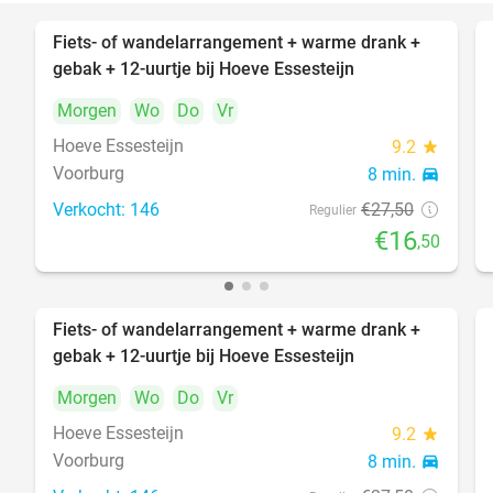
Fiets- of wandelarrangement + warme drank +
40%
gebak + 12-uurtje bij Hoeve Essesteijn
Morgen
Wo
Do
Vr
Hoeve Essesteijn
9.2
star
Voorburg
8 min.
directions_car
Verkocht: 146
€27
,50
Regulier
€16
,50
Fiets- of wandelarrangement + warme drank +
40%
gebak + 12-uurtje bij Hoeve Essesteijn
Morgen
Wo
Do
Vr
Hoeve Essesteijn
9.2
star
Voorburg
8 min.
directions_car