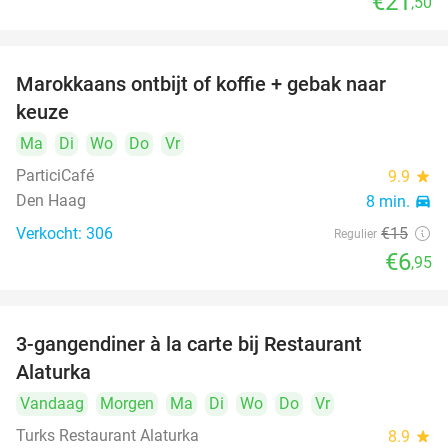
€21
,50
Marokkaans ontbijt of koffie + gebak naar
54%
keuze
Ma
Di
Wo
Do
Vr
ParticiCafé
9.9
star
Den Haag
8 min.
directions_car
Verkocht: 306
€15
Regulier
€6
,95
3-gangendiner à la carte bij Restaurant
41%
Alaturka
Vandaag
Morgen
Ma
Di
Wo
Do
Vr
Turks Restaurant Alaturka
8.9
star