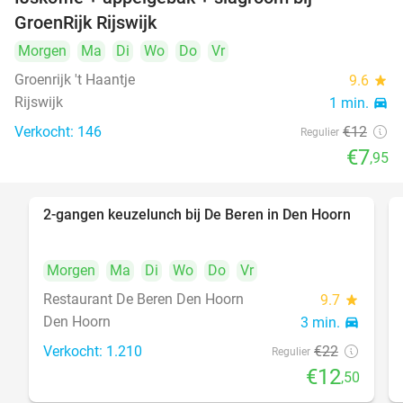
34%
GroenRijk Rijswijk
Morgen
Ma
Di
Wo
Do
Vr
Groenrijk 't Haantje
9.6
star
Rijswijk
1 min.
directions_car
Verkocht: 146
€12
Regulier
€7
,95
2-gangen keuzelunch bij De Beren in Den Hoorn
43%
Morgen
Ma
Di
Wo
Do
Vr
Restaurant De Beren Den Hoorn
9.7
star
Den Hoorn
3 min.
directions_car
Verkocht: 1.210
€22
Regulier
€12
,50