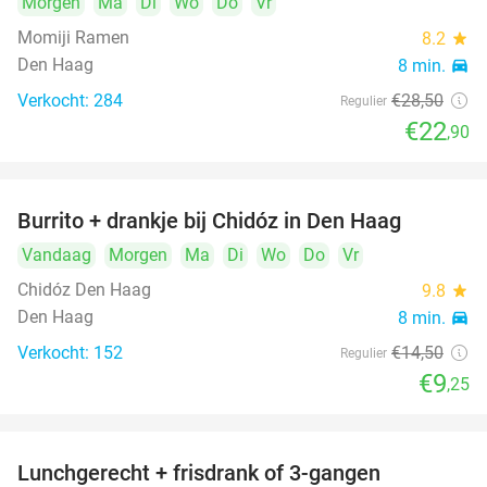
Morgen
Ma
Di
Wo
Do
Vr
Momiji Ramen
8.2
star
Den Haag
8 min.
directions_car
Verkocht: 284
€28
,50
Regulier
€22
,90
Burrito + drankje bij Chidóz in Den Haag
36%
Vandaag
Morgen
Ma
Di
Wo
Do
Vr
Chidóz Den Haag
9.8
star
Den Haag
8 min.
directions_car
Verkocht: 152
€14
,50
Regulier
€9
,25
Lunchgerecht + frisdrank of 3-gangen
18%