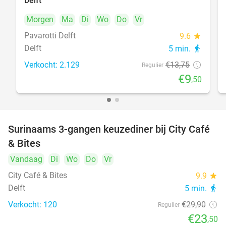
Delft
Morgen
Ma
Di
Wo
Do
Vr
Pavarotti Delft
9.6
star
Delft
5 min.
directions_walk
Verkocht: 2.129
€13
,75
Regulier
€9
,50
Surinaams 3-gangen keuzediner bij City Café
21%
& Bites
Vandaag
Di
Wo
Do
Vr
City Café & Bites
9.9
star
Delft
5 min.
directions_walk
Verkocht: 120
€29
,90
Regulier
€23
,50