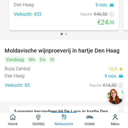
Den Haag
9 min.
directions_car
Verkocht: 433
€46
,50
Regulier
€24
,50
Moldavische wijnproeverij in hartje Den Haag
39%
Vandaag
Wo
Do
Vr
Buza Central
10.0
star
Den Haag
9 min.
directions_car
Verkocht: 83
€16
,50
Regulier
€10
3-gangen keuzediner bij De Luca in hartje Den
47%
Haag
Home
Dichtbij
Restaurants
Hotels
Menu