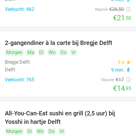
Verkocht: 462
€26
,50
Regulier
€21
,50
2-gangendiner à la carte bij Bregje Delft
12%
Morgen
Ma
Di
Wo
Do
Vr
Bregje Delft
9.6
star
Delft
9 min.
directions_walk
Verkocht: 765
€17
Regulier
€14
,95
All-You-Can-Eat sushi en grill (2,5 uur) bij
15%
Yosshi in hartje Delft
Morgen
Di
Wo
Do
Vr