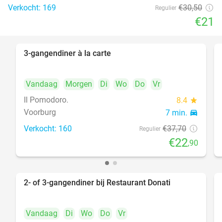
Verkocht: 169
€30
,50
Regulier
€21
3-gangendiner à la carte
39%
Vandaag
Morgen
Di
Wo
Do
Vr
Il Pomodoro.
8.4
star
Voorburg
7 min.
directions_car
Verkocht: 160
€37
,70
Regulier
€22
,90
2- of 3-gangendiner bij Restaurant Donati
41%
Vandaag
Di
Wo
Do
Vr