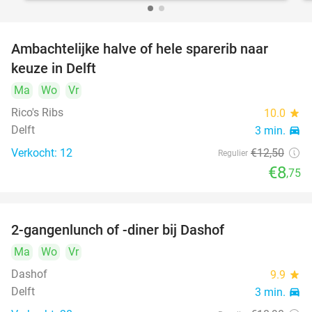
Ambachtelijke halve of hele sparerib naar
30%
keuze in Delft
Ma
Wo
Vr
Rico's Ribs
10.0
star
Delft
3 min.
directions_car
Verkocht: 12
€12
,50
Regulier
€8
,75
2-gangenlunch of -diner bij Dashof
37%
Ma
Wo
Vr
Dashof
9.9
star
Delft
3 min.
directions_car