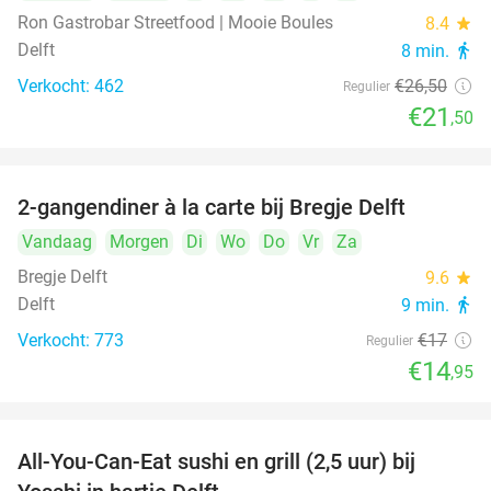
Ron Gastrobar Streetfood | Mooie Boules
8.4
star
Delft
8 min.
directions_walk
Verkocht: 462
€26
,50
Regulier
€21
,50
2-gangendiner à la carte bij Bregje Delft
12%
Vandaag
Morgen
Di
Wo
Do
Vr
Za
Bregje Delft
9.6
star
Delft
9 min.
directions_walk
Verkocht: 773
€17
Regulier
€14
,95
All-You-Can-Eat sushi en grill (2,5 uur) bij
15%