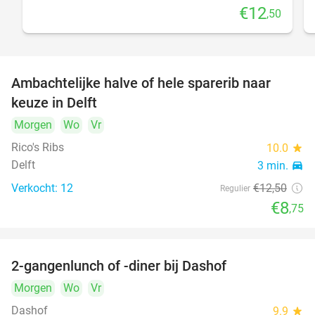
€12
,50
Ambachtelijke halve of hele sparerib naar
30%
keuze in Delft
Morgen
Wo
Vr
Rico's Ribs
10.0
star
Delft
3 min.
directions_car
Verkocht: 12
€12
,50
Regulier
€8
,75
2-gangenlunch of -diner bij Dashof
37%
Morgen
Wo
Vr
Dashof
9.9
star