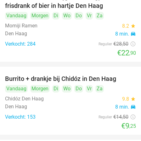
frisdrank of bier in hartje Den Haag
Vandaag
Morgen
Di
Wo
Do
Vr
Za
Momiji Ramen
8.2
star
Den Haag
8 min.
directions_car
Verkocht: 284
€28
,50
Regulier
€22
,90
Burrito + drankje bij Chidóz in Den Haag
36%
Vandaag
Morgen
Di
Wo
Do
Vr
Za
Chidóz Den Haag
9.8
star
Den Haag
8 min.
directions_car
Verkocht: 153
€14
,50
Regulier
€9
,25