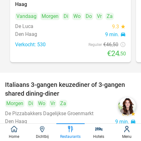
Haag
Vandaag
Morgen
Di
Wo
Do
Vr
Za
De Luca
9.3
star
Den Haag
9 min.
directions_car
Verkocht: 530
€46
,50
Regulier
€24
,50
Italiaans 3-gangen keuzediner of 3-gangen
50%
shared dining-diner
Morgen
Di
Wo
Vr
Za
De Pizzabakkers Dagelijkse Groenmarkt
8.6
star
Den Haag
9 min.
directions_car
Verkocht: 760
€39
,95
Regulier
Home
Dichtbij
Restaurants
Hotels
Menu
€19
,95