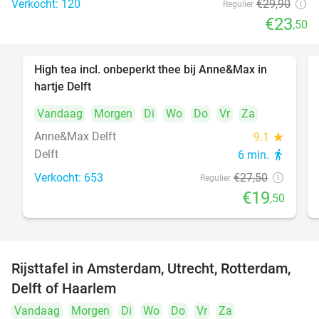
Verkocht: 120
€29
,90
Regulier
€23
,50
High tea incl. onbeperkt thee bij Anne&Max in
29%
hartje Delft
Vandaag
Morgen
Di
Wo
Do
Vr
Za
Anne&Max Delft
9.1
star
Delft
6 min.
directions_walk
Verkocht: 653
€27
,50
Regulier
€19
,50
Rijsttafel in Amsterdam, Utrecht, Rotterdam,
19%
Delft of Haarlem
Vandaag
Morgen
Di
Wo
Do
Vr
Za