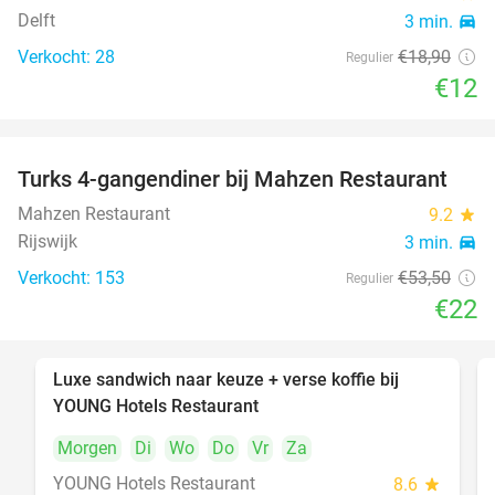
Delft
3 min.
directions_car
Verkocht: 28
€18
,90
Regulier
€12
Turks 4-gangendiner bij Mahzen Restaurant
59%
Mahzen Restaurant
9.2
star
Rijswijk
3 min.
directions_car
Verkocht: 153
€53
,50
Regulier
€22
Luxe sandwich naar keuze + verse koffie bij
50%
YOUNG Hotels Restaurant
Morgen
Di
Wo
Do
Vr
Za
YOUNG Hotels Restaurant
8.6
star