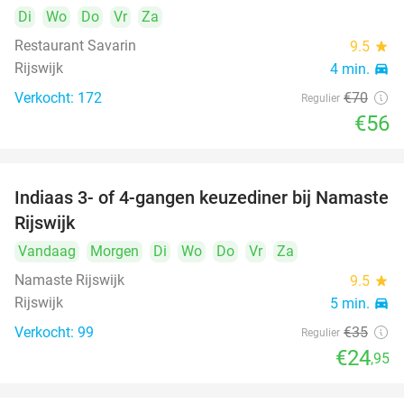
Di
Wo
Do
Vr
Za
Restaurant Savarin
9.5
star
Rijswijk
4 min.
directions_car
Verkocht: 172
€70
Regulier
€56
Indiaas 3- of 4-gangen keuzediner bij Namaste
29%
Rijswijk
Vandaag
Morgen
Di
Wo
Do
Vr
Za
Namaste Rijswijk
9.5
star
Rijswijk
5 min.
directions_car
Verkocht: 99
€35
Regulier
€24
,95