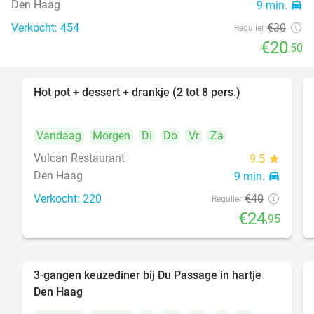
Den Haag
9 min.
directions_car
Verkocht: 454
€30
Regulier
€20
,50
Hot pot + dessert + drankje (2 tot 8 pers.)
38%
Vandaag
Morgen
Di
Do
Vr
Za
Vulcan Restaurant
9.5
star
Den Haag
9 min.
directions_car
Verkocht: 220
€40
Regulier
€24
,95
3-gangen keuzediner bij Du Passage in hartje
47%
Den Haag