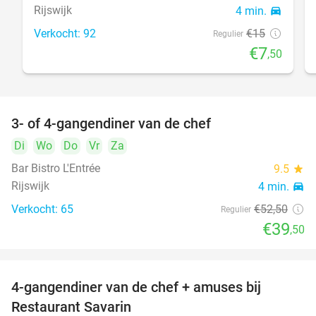
Rijswijk
4 min.
directions_car
Verkocht: 92
€15
Regulier
€7
,50
3- of 4-gangendiner van de chef
25%
Di
Wo
Do
Vr
Za
Bar Bistro L'Entrée
9.5
star
Rijswijk
4 min.
directions_car
Verkocht: 65
€52
,50
Regulier
€39
,50
4-gangendiner van de chef + amuses bij
20%
Restaurant Savarin