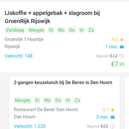
IJskoffie + appelgebak + slagroom bij
34%
GroenRijk Rijswijk
Vandaag
Morgen
Di
Wo
Do
Vr
Za
Groenrijk 't Haantje
9.6
star
Rijswijk
1 min.
directions_car
Verkocht: 148
€12
Regulier
€7
,95
2-gangen keuzelunch bij De Beren in Den Hoorn
43%
Morgen
Di
Wo
Do
Vr
Za
Restaurant De Beren Den Hoorn
9.7
star
Den Hoorn
3 min.
directions_car
Verkocht: 1.220
€22
Regulier