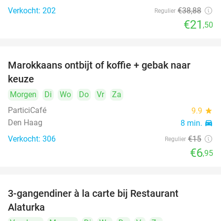
Verkocht: 202
€38
,88
Regulier
€21
,50
Marokkaans ontbijt of koffie + gebak naar
54%
keuze
Morgen
Di
Wo
Do
Vr
Za
ParticiCafé
9.9
star
Den Haag
8 min.
directions_car
Verkocht: 306
€15
Regulier
food
food
€6
,95
3-gangendiner à la carte bij Restaurant
41%
Alaturka