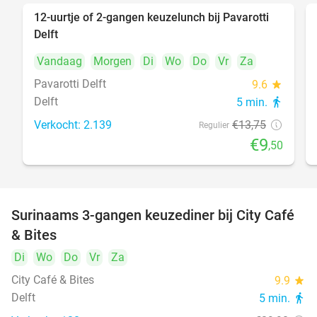
12-uurtje of 2-gangen keuzelunch bij Pavarotti
31%
Delft
Vandaag
Morgen
Di
Wo
Do
Vr
Za
Pavarotti Delft
9.6
star
Delft
5 min.
directions_walk
Verkocht: 2.139
€13
,75
Regulier
€9
,50
Surinaams 3-gangen keuzediner bij City Café
21%
& Bites
Di
Wo
Do
Vr
Za
City Café & Bites
9.9
star
Delft
5 min.
directions_walk