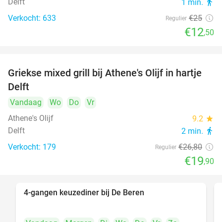
Delft
1 min.
directions_walk
Verkocht: 633
€25
Regulier
€12
,50
Griekse mixed grill bij Athene's Olijf in hartje
26%
Delft
Vandaag
Wo
Do
Vr
Athene's Olijf
9.2
star
Delft
2 min.
directions_walk
Verkocht: 179
€26
,80
Regulier
€19
,90
4-gangen keuzediner bij De Beren
46%