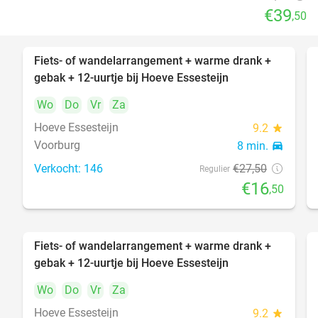
€39
,50
Fiets- of wandelarrangement + warme drank +
40%
gebak + 12-uurtje bij Hoeve Essesteijn
Wo
Do
Vr
Za
Hoeve Essesteijn
9.2
star
Voorburg
8 min.
directions_car
Verkocht: 146
€27
,50
Regulier
€16
,50
Fiets- of wandelarrangement + warme drank +
40%
gebak + 12-uurtje bij Hoeve Essesteijn
Wo
Do
Vr
Za
Hoeve Essesteijn
9.2
star