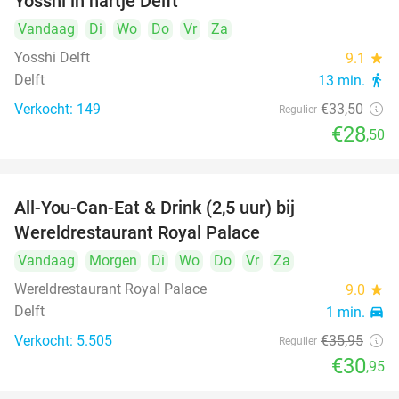
Yosshi in hartje Delft
Vandaag
Di
Wo
Do
Vr
Za
Yosshi Delft
9.1
star
Delft
13 min.
directions_walk
Verkocht: 149
€33
,50
Regulier
€28
,50
All-You-Can-Eat & Drink (2,5 uur) bij
14%
Wereldrestaurant Royal Palace
Vandaag
Morgen
Di
Wo
Do
Vr
Za
Wereldrestaurant Royal Palace
9.0
star
Delft
1 min.
directions_car
Verkocht: 5.505
€35
,95
Regulier
€30
,95