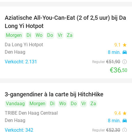
Aziatische All-You-Can-Eat (2 of 2,5 uur) bij Da
30%
Long Yi Hotpot
Morgen
Di
Wo
Do
Vr
Za
Da Long Yi Hotpot
9.1
star
Den Haag
8 min.
directions_car
Verkocht: 2.131
€51
,90
Regulier
€36
,50
3-gangendiner à la carte bij HitchHike
24%
Vandaag
Morgen
Di
Wo
Do
Vr
Za
TRIBE Den Haag Centraal
9.4
star
Den Haag
8 min.
directions_car
Verkocht: 342
€52
,30
Regulier