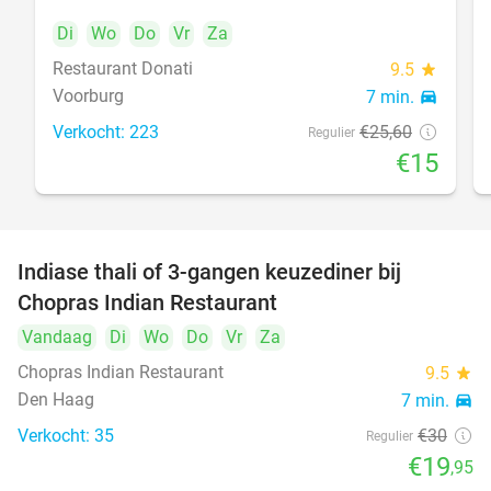
Di
Wo
Do
Vr
Za
Restaurant Donati
food
9.5
star
Voorburg
7 min.
directions_car
Verkocht: 223
€25
,60
Regulier
€15
Indiase thali of 3-gangen keuzediner bij
34%
Chopras Indian Restaurant
food
Vandaag
Di
Wo
Do
Vr
Za
Chopras Indian Restaurant
9.5
star
Den Haag
7 min.
directions_car
Verkocht: 35
€30
Regulier
€19
,95