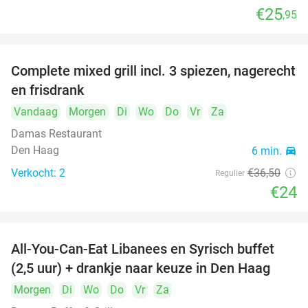
€25
,95
food
food
food
Complete mixed grill incl. 3 spiezen, nagerecht
34%
en frisdrank
food
Vandaag
Morgen
Di
Wo
Do
Vr
Za
food
Damas Restaurant
Den Haag
6 min.
directions_car
Verkocht: 2
€36
,50
Regulier
€24
All-You-Can-Eat Libanees en Syrisch buffet
31%
(2,5 uur) + drankje naar keuze in Den Haag
Morgen
Di
Wo
Do
Vr
Za
food
food