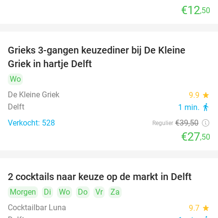
€12
,50
Grieks 3-gangen keuzediner bij De Kleine
30%
Griek in hartje Delft
Wo
De Kleine Griek
9.9
star
Delft
1 min.
directions_walk
Verkocht: 528
€39
,50
Regulier
€27
,50
2 cocktails naar keuze op de markt in Delft
50%
Morgen
Di
Wo
Do
Vr
Za
Cocktailbar Luna
9.7
star