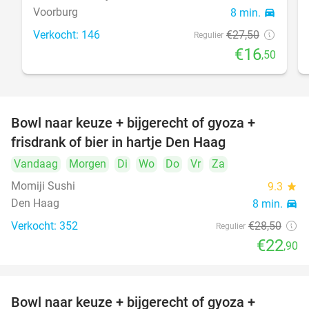
Voorburg
8 min.
directions_car
Verkocht: 146
€27
,50
Regulier
€16
,50
Bowl naar keuze + bijgerecht of gyoza +
20%
frisdrank of bier in hartje Den Haag
Vandaag
Morgen
Di
Wo
Do
Vr
Za
Momiji Sushi
9.3
star
Den Haag
8 min.
directions_car
Verkocht: 352
€28
,50
Regulier
€22
,90
Bowl naar keuze + bijgerecht of gyoza +
20%