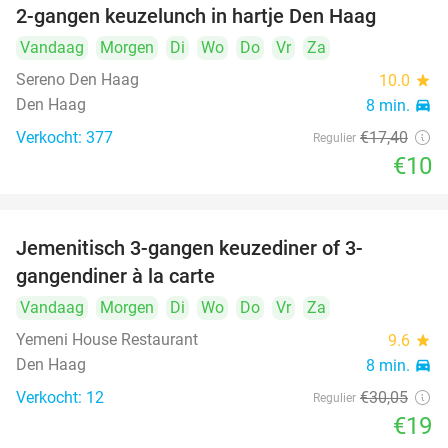
2-gangen keuzelunch in hartje Den Haag
43%
Vandaag
Morgen
Di
Wo
Do
Vr
Za
Sereno Den Haag
10.0
star
Den Haag
8 min.
directions_car
Verkocht: 377
€17
,40
Regulier
€10
Jemenitisch 3-gangen keuzediner of 3-
37%
gangendiner à la carte
Vandaag
Morgen
Di
Wo
Do
Vr
Za
Yemeni House Restaurant
9.6
star
Den Haag
8 min.
directions_car
Verkocht: 12
€30
,05
Regulier
€19