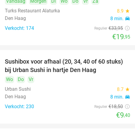
Vandaag
Morgen
Di
Wo
Do
Vr
Za
Turks Restaurant Alaturka
8.9
star
Den Haag
8 min.
directions_car
Verkocht: 174
€33
,95
Regulier
€19
,95
Sushibox voor afhaal (20, 34, 40 of 60 stuks)
49%
bij Urban Sushi in hartje Den Haag
Wo
Do
Vr
Urban Sushi
8.7
star
Den Haag
8 min.
directions_car
Verkocht: 230
€18
,50
Regulier
€9
,40