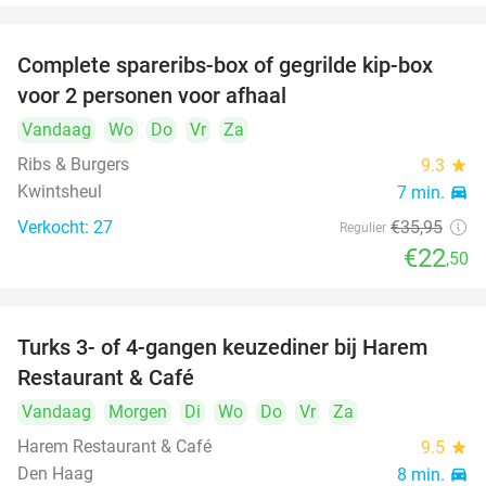
Complete spareribs-box of gegrilde kip-box
37%
voor 2 personen voor afhaal
Vandaag
Wo
Do
Vr
Za
Ribs & Burgers
9.3
star
Kwintsheul
7 min.
directions_car
Verkocht: 27
€35
,95
Regulier
€22
,50
Turks 3- of 4-gangen keuzediner bij Harem
45%
Restaurant & Café
Vandaag
Morgen
Di
Wo
Do
Vr
Za
Harem Restaurant & Café
9.5
star
Den Haag
8 min.
directions_car