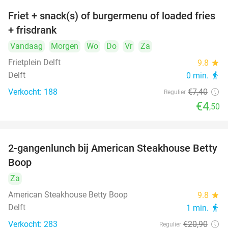
Friet + snack(s) of burgermenu of loaded fries
39%
+ frisdrank
Vandaag
Morgen
Wo
Do
Vr
Za
Frietplein Delft
9.8
star
Delft
0 min.
directions_walk
Verkocht: 188
€7
,40
Regulier
€4
,50
2-gangenlunch bij American Steakhouse Betty
40%
Boop
Za
American Steakhouse Betty Boop
9.8
star
Delft
1 min.
directions_walk
Verkocht: 283
€20
,90
Regulier