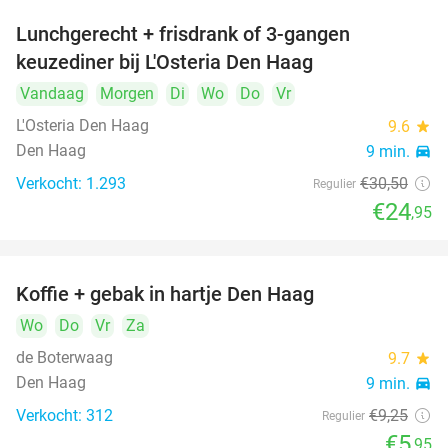
Lunchgerecht + frisdrank of 3-gangen
18%
keuzediner bij L'Osteria Den Haag
Vandaag
Morgen
Di
Wo
Do
Vr
L'Osteria Den Haag
9.6
star
Den Haag
9 min.
directions_car
Verkocht: 1.293
€30
,50
Regulier
€24
,95
Koffie + gebak in hartje Den Haag
36%
Wo
Do
Vr
Za
de Boterwaag
9.7
star
Den Haag
9 min.
directions_car
Verkocht: 312
€9
,25
Regulier
€5
,95