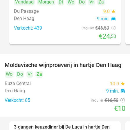
Vandaag
Morgen
Di
Wo
Do
Vr
Za
Du Passage
9.0
star
Den Haag
9 min.
directions_car
Verkocht: 439
€46
,50
Regulier
€24
,50
Moldavische wijnproeverij in hartje Den Haag
39%
Wo
Do
Vr
Za
Buza Central
10.0
star
Den Haag
9 min.
directions_car
Verkocht: 85
€16
,50
Regulier
€10
3-gangen keuzediner bij De Luca in hartje Den
47%