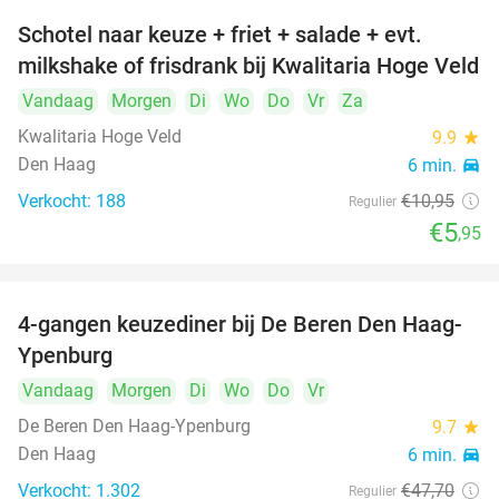
Schotel naar keuze + friet + salade + evt.
46%
milkshake of frisdrank bij Kwalitaria Hoge Veld
Vandaag
Morgen
Di
Wo
Do
Vr
Za
Kwalitaria Hoge Veld
9.9
star
Den Haag
6 min.
directions_car
Verkocht: 188
€10
,95
Regulier
€5
,95
4-gangen keuzediner bij De Beren Den Haag-
46%
Ypenburg
Vandaag
Morgen
Di
Wo
Do
Vr
De Beren Den Haag-Ypenburg
9.7
star
Den Haag
6 min.
directions_car
Verkocht: 1.302
€47
,70
Regulier