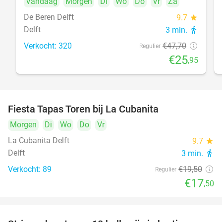
Vandaag
Morgen
Di
Wo
Do
Vr
Za
De Beren Delft
9.7
star
Delft
3 min.
directions_walk
Verkocht: 320
€47
,70
Regulier
€25
,95
Fiesta Tapas Toren bij La Cubanita
10%
Morgen
Di
Wo
Do
Vr
La Cubanita Delft
9.7
star
Delft
3 min.
directions_walk
Verkocht: 89
€19
,50
Regulier
€17
,50