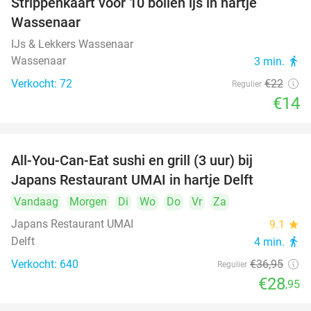
Strippenkaart voor 10 bollen ijs in hartje
36%
Wassenaar
IJs & Lekkers Wassenaar
Wassenaar
3 min.
directions_walk
Verkocht: 72
€22
Regulier
€14
All-You-Can-Eat sushi en grill (3 uur) bij
22%
Japans Restaurant UMAI in hartje Delft
Vandaag
Morgen
Di
Wo
Do
Vr
Za
Japans Restaurant UMAI
9.1
star
Delft
4 min.
directions_walk
Verkocht: 640
€36
,95
Regulier
€28
,95