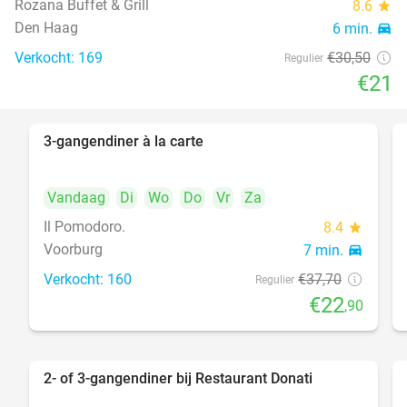
Rozana Buffet & Grill
8.6
star
food
Den Haag
6 min.
directions_car
Verkocht: 169
€30
,50
Regulier
€21
3-gangendiner à la carte
39%
Vandaag
Di
Wo
Do
Vr
Za
Il Pomodoro.
8.4
star
Voorburg
7 min.
directions_car
Verkocht: 160
€37
,70
Regulier
€22
,90
2- of 3-gangendiner bij Restaurant Donati
41%