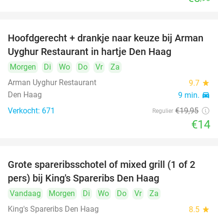
Hoofdgerecht + drankje naar keuze bij Arman
30%
Uyghur Restaurant in hartje Den Haag
Morgen
Di
Wo
Do
Vr
Za
Arman Uyghur Restaurant
9.7
star
Den Haag
9 min.
directions_car
Verkocht: 671
€19
,95
Regulier
€14
Grote spareribsschotel of mixed grill (1 of 2
32%
pers) bij King's Spareribs Den Haag
Vandaag
Morgen
Di
Wo
Do
Vr
Za
King's Spareribs Den Haag
8.5
star