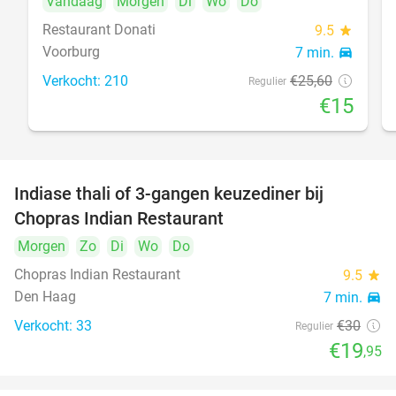
Vandaag
Morgen
Di
Wo
Do
Restaurant Donati
9.5
star
Voorburg
7 min.
directions_car
food
Verkocht: 210
€25
,60
Regulier
€15
Indiase thali of 3-gangen keuzediner bij
34%
Chopras Indian Restaurant
Morgen
Zo
Di
Wo
Do
food
Chopras Indian Restaurant
9.5
star
Den Haag
7 min.
directions_car
Verkocht: 33
€30
Regulier
€19
,95