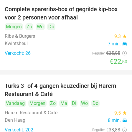
Complete spareribs-box of gegrilde kip-box
37%
voor 2 personen voor afhaal
Morgen
Zo
Wo
Do
Ribs & Burgers
9.3
star
Kwintsheul
7 min.
directions_car
Verkocht: 26
€35
,95
Regulier
€22
,50
Turks 3- of 4-gangen keuzediner bij Harem
45%
Restaurant & Café
Vandaag
Morgen
Zo
Ma
Di
Wo
Do
Harem Restaurant & Café
9.5
star
Den Haag
8 min.
directions_car
Verkocht: 202
€38
,88
Regulier