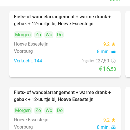
Fiets- of wandelarrangement + warme drank +
40%
gebak + 12-uurtje bij Hoeve Essesteijn
Morgen
Zo
Wo
Do
Hoeve Essesteijn
9.2
star
Voorburg
8 min.
directions_car
Verkocht: 144
€27
,50
Regulier
€16
,50
Fiets- of wandelarrangement + warme drank +
40%
gebak + 12-uurtje bij Hoeve Essesteijn
Morgen
Zo
Wo
Do
Hoeve Essesteijn
9.2
star
Voorburg
8 min.
directions_car