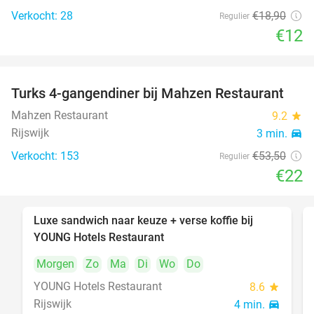
Verkocht: 28
€18
,90
Regulier
€12
Turks 4-gangendiner bij Mahzen Restaurant
59%
Mahzen Restaurant
9.2
star
Rijswijk
3 min.
directions_car
Verkocht: 153
€53
,50
Regulier
€22
Luxe sandwich naar keuze + verse koffie bij
50%
YOUNG Hotels Restaurant
Morgen
Zo
Ma
Di
Wo
Do
YOUNG Hotels Restaurant
8.6
star
Rijswijk
4 min.
directions_car