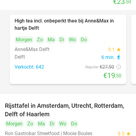
€23
,50
High tea incl. onbeperkt thee bij Anne&Max in
29%
hartje Delft
Morgen
Zo
Ma
Di
Wo
Do
Anne&Max Delft
9.1
star
Delft
6 min.
directions_walk
Verkocht: 642
€27
,50
Regulier
€19
,50
Rijsttafel in Amsterdam, Utrecht, Rotterdam,
19%
Delft of Haarlem
Morgen
Zo
Ma
Di
Wo
Do
Ron Gastrobar Streetfood | Mooie Boules
8.5
star