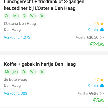
Lunchgerecht + frisdrank of 3-gangen
18%
keuzediner bij L'Osteria Den Haag
Zo
Ma
Di
Wo
Do
L'Osteria Den Haag
9.6
star
Den Haag
9 min.
directions_car
Verkocht: 1.273
€30
,50
Regulier
€24
,95
Koffie + gebak in hartje Den Haag
36%
Morgen
Zo
Wo
Do
de Boterwaag
9.7
star
Den Haag
9 min.
directions_car
Verkocht: 303
€9
,25
Regulier
€5
,95