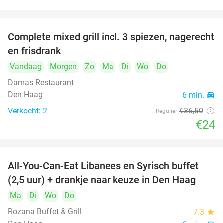
food
food
Complete mixed grill incl. 3 spiezen, nagerecht
34%
food
en frisdrank
Vandaag
Morgen
Zo
Ma
Di
Wo
Do
food
Damas Restaurant
food
Den Haag
6 min.
directions_car
Verkocht: 2
€36
,50
Regulier
€24
All-You-Can-Eat Libanees en Syrisch buffet
31%
(2,5 uur) + drankje naar keuze in Den Haag
Ma
Di
Wo
Do
Rozana Buffet & Grill
7.3
star
food
food