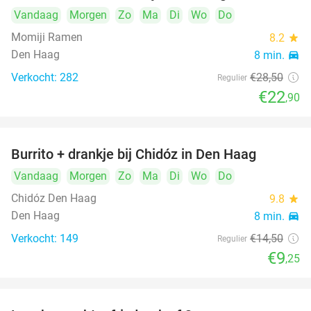
Vandaag
Morgen
Zo
Ma
Di
Wo
Do
Momiji Ramen
8.2
star
Den Haag
8 min.
directions_car
Verkocht: 282
€28
,50
Regulier
€22
,90
Burrito + drankje bij Chidóz in Den Haag
36%
Vandaag
Morgen
Zo
Ma
Di
Wo
Do
Chidóz Den Haag
9.8
star
Den Haag
8 min.
directions_car
Verkocht: 149
€14
,50
Regulier
€9
,25