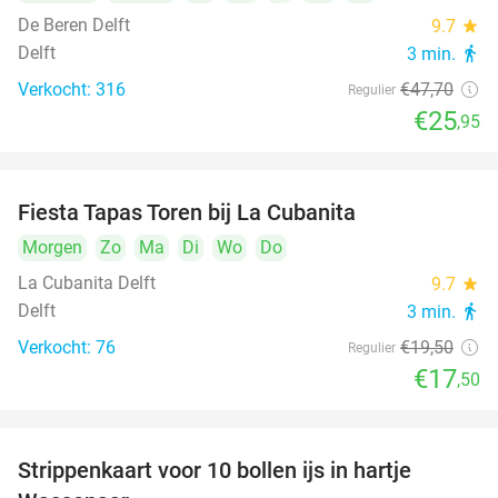
De Beren Delft
9.7
star
Delft
3 min.
directions_walk
Verkocht: 316
€47
,70
Regulier
€25
,95
Fiesta Tapas Toren bij La Cubanita
10%
Morgen
Zo
Ma
Di
Wo
Do
La Cubanita Delft
9.7
star
Delft
3 min.
directions_walk
Verkocht: 76
€19
,50
Regulier
€17
,50
Strippenkaart voor 10 bollen ijs in hartje
36%