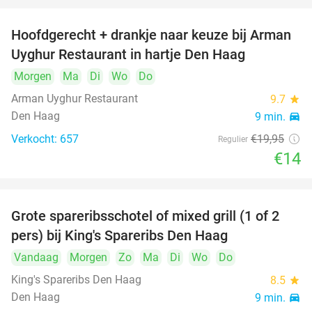
Hoofdgerecht + drankje naar keuze bij Arman
30%
Uyghur Restaurant in hartje Den Haag
Morgen
Ma
Di
Wo
Do
Arman Uyghur Restaurant
9.7
star
Den Haag
9 min.
directions_car
Verkocht: 657
€19
,95
Regulier
€14
Grote spareribsschotel of mixed grill (1 of 2
32%
pers) bij King's Spareribs Den Haag
Vandaag
Morgen
Zo
Ma
Di
Wo
Do
King's Spareribs Den Haag
8.5
star
Den Haag
9 min.
directions_car