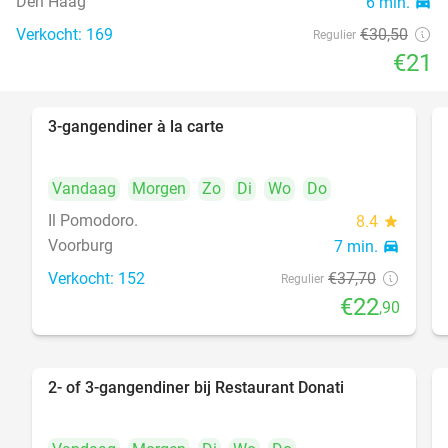
Den Haag
6 min.
directions_car
food
Verkocht: 169
€30
,50
Regulier
€21
3-gangendiner à la carte
39%
Vandaag
Morgen
Zo
Di
Wo
Do
Il Pomodoro.
8.4
star
Voorburg
7 min.
directions_car
Verkocht: 152
€37
,70
Regulier
€22
,90
2- of 3-gangendiner bij Restaurant Donati
41%