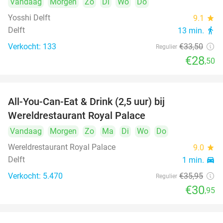
Vandaag
Morgen
Zo
Di
Wo
Do
Yosshi Delft
9.1
star
Delft
13 min.
directions_walk
Verkocht: 133
€33
,50
Regulier
€28
,50
All-You-Can-Eat & Drink (2,5 uur) bij
14%
Wereldrestaurant Royal Palace
Vandaag
Morgen
Zo
Ma
Di
Wo
Do
Wereldrestaurant Royal Palace
9.0
star
Delft
1 min.
directions_car
Verkocht: 5.470
€35
,95
Regulier
€30
,95