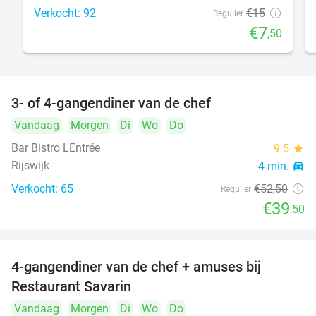
Verkocht: 92
€15
Regulier
€7
,50
3- of 4-gangendiner van de chef
25%
Vandaag
Morgen
Di
Wo
Do
Bar Bistro L'Entrée
9.5
star
Rijswijk
4 min.
directions_car
Verkocht: 65
€52
,50
Regulier
€39
,50
4-gangendiner van de chef + amuses bij
20%
Restaurant Savarin
Vandaag
Morgen
Di
Wo
Do