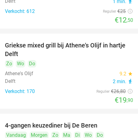
Delft
1 min.
directions_walk
Verkocht: 612
€25
Regulier
€12
,50
Griekse mixed grill bij Athene's Olijf in hartje
26%
Delft
Zo
Wo
Do
Athene's Olijf
9.2
star
Delft
2 min.
directions_walk
Verkocht: 170
€26
,80
Regulier
€19
,90
4-gangen keuzediner bij De Beren
46%
Vandaag
Morgen
Zo
Ma
Di
Wo
Do