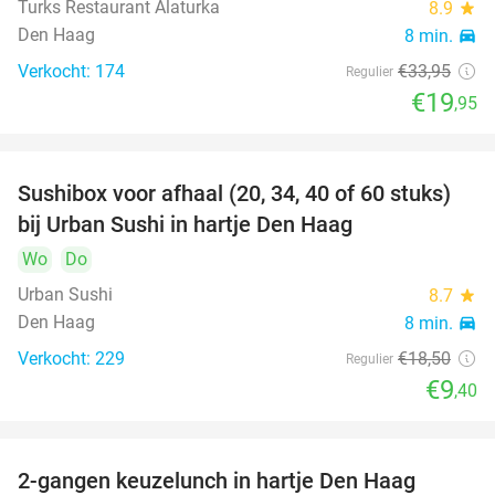
Turks Restaurant Alaturka
8.9
star
Den Haag
8 min.
directions_car
Verkocht: 174
€33
,95
Regulier
€19
,95
Sushibox voor afhaal (20, 34, 40 of 60 stuks)
49%
bij Urban Sushi in hartje Den Haag
Wo
Do
Urban Sushi
8.7
star
Den Haag
8 min.
directions_car
Verkocht: 229
€18
,50
Regulier
€9
,40
2-gangen keuzelunch in hartje Den Haag
43%