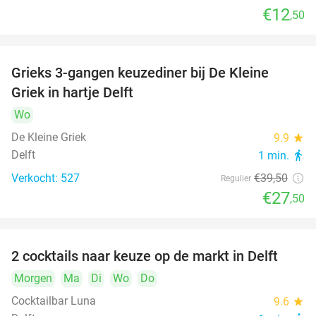
€12
,50
Grieks 3-gangen keuzediner bij De Kleine
30%
Griek in hartje Delft
Wo
De Kleine Griek
9.9
star
Delft
1 min.
directions_walk
Verkocht: 527
€39
,50
Regulier
€27
,50
2 cocktails naar keuze op de markt in Delft
50%
Morgen
Ma
Di
Wo
Do
Cocktailbar Luna
9.6
star