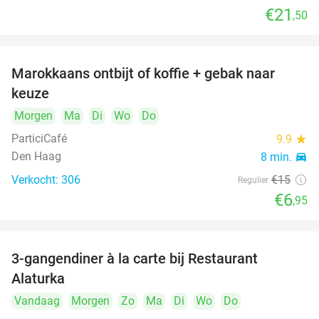
€21
,50
Marokkaans ontbijt of koffie + gebak naar
54%
keuze
Morgen
Ma
Di
Wo
Do
ParticiCafé
9.9
star
Den Haag
8 min.
directions_car
Verkocht: 306
€15
Regulier
€6
,95
food
food
3-gangendiner à la carte bij Restaurant
41%
Alaturka
Vandaag
Morgen
Zo
Ma
Di
Wo
Do