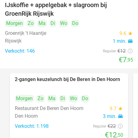
IJskoffie + appelgebak + slagroom bij
34%
GroenRijk Rijswijk
Morgen
Zo
Ma
Di
Wo
Do
Groenrijk 't Haantje
9.6
star
Rijswijk
1 min.
directions_car
Verkocht: 146
€12
Regulier
€7
,95
2-gangen keuzelunch bij De Beren in Den Hoorn
43%
Morgen
Zo
Ma
Di
Wo
Do
Restaurant De Beren Den Hoorn
9.7
star
Den Hoorn
3 min.
directions_car
Verkocht: 1.198
€22
Regulier
€12
,50