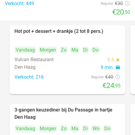
Verkocht: 449
€30
Regulier
€20
,50
Hot pot + dessert + drankje (2 tot 8 pers.)
38%
Vandaag
Morgen
Zo
Ma
Di
Do
Vulcan Restaurant
9.5
star
Den Haag
9 min.
directions_car
Verkocht: 216
€40
Regulier
€24
,95
3-gangen keuzediner bij Du Passage in hartje
47%
Den Haag
Vandaag
Morgen
Zo
Ma
Di
Wo
Do