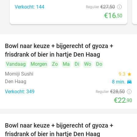
Verkocht: 144
€27
,50
Regulier
€16
,50
Bowl naar keuze + bijgerecht of gyoza +
20%
frisdrank of bier in hartje Den Haag
Vandaag
Morgen
Zo
Ma
Di
Wo
Do
Momiji Sushi
9.3
star
Den Haag
8 min.
directions_car
Verkocht: 349
€28
,50
Regulier
€22
,90
Bowl naar keuze + bijgerecht of gyoza +
20%
frisdrank of bier in hartje Den Haag