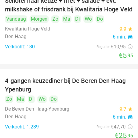
Schotel naar keuze + friet + salade + evt.
46%
milkshake of frisdrank bij Kwalitaria Hoge Veld
Vandaag
Morgen
Zo
Ma
Di
Wo
Do
Kwalitaria Hoge Veld
9.9
star
Den Haag
6 min.
directions_car
Verkocht: 180
€10
,95
Regulier
€5
,95
4-gangen keuzediner bij De Beren Den Haag-
46%
Ypenburg
Zo
Ma
Di
Wo
Do
De Beren Den Haag-Ypenburg
9.7
star
Den Haag
6 min.
directions_car
Verkocht: 1.289
€47
,70
Regulier
€25
,95