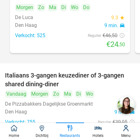
Morgen
Zo
Ma
Di
Wo
Do
De Luca
9.3
star
Den Haag
9 min.
directions_car
Verkocht: 525
€46
,50
Regulier
€24
,50
Italiaans 3-gangen keuzediner of 3-gangen
50%
shared dining-diner
Vandaag
Morgen
Zo
Ma
Di
Wo
De Pizzabakkers Dagelijkse Groenmarkt
8.6
star
Den Haag
9 min.
directions_car
Verkocht: 755
€39
,95
Regulier
€19
,95
Home
Dichtbij
Restaurants
Hotels
Menu