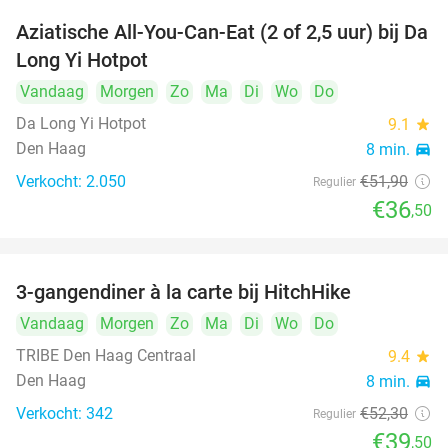
Aziatische All-You-Can-Eat (2 of 2,5 uur) bij Da
30%
Long Yi Hotpot
Vandaag
Morgen
Zo
Ma
Di
Wo
Do
Da Long Yi Hotpot
9.1
star
Den Haag
8 min.
directions_car
Verkocht: 2.050
€51
,90
Regulier
€36
,50
3-gangendiner à la carte bij HitchHike
24%
Vandaag
Morgen
Zo
Ma
Di
Wo
Do
TRIBE Den Haag Centraal
9.4
star
Den Haag
8 min.
directions_car
Verkocht: 342
€52
,30
Regulier
€39
,50