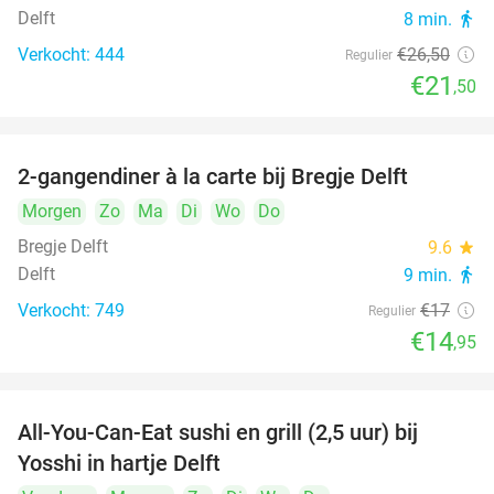
Delft
8 min.
directions_walk
Verkocht: 444
€26
,50
Regulier
€21
,50
2-gangendiner à la carte bij Bregje Delft
12%
Morgen
Zo
Ma
Di
Wo
Do
Bregje Delft
9.6
star
Delft
9 min.
directions_walk
Verkocht: 749
€17
Regulier
€14
,95
All-You-Can-Eat sushi en grill (2,5 uur) bij
15%
Yosshi in hartje Delft