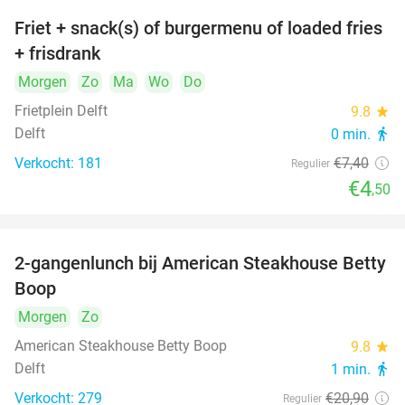
Friet + snack(s) of burgermenu of loaded fries
39%
+ frisdrank
Morgen
Zo
Ma
Wo
Do
Frietplein Delft
9.8
star
Delft
0 min.
directions_walk
Verkocht: 181
€7
,40
Regulier
€4
,50
2-gangenlunch bij American Steakhouse Betty
40%
Boop
Morgen
Zo
American Steakhouse Betty Boop
9.8
star
Delft
1 min.
directions_walk
Verkocht: 279
€20
,90
Regulier