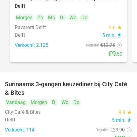
31%
Delft
Morgen
Zo
Ma
Di
Wo
Do
Pavarotti Delft
9.6
star
Delft
5 min.
directions_walk
Verkocht: 2.125
€13
,75
Regulier
€9
,50
Surinaams 3-gangen keuzediner bij City Café
21%
& Bites
Vandaag
Morgen
Di
Wo
Do
City Café & Bites
9.9
star
Delft
5 min.
directions_walk
Verkocht: 114
€29
,90
Regulier