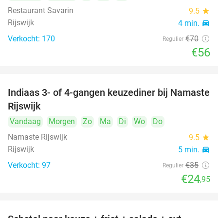
Restaurant Savarin
9.5
star
Rijswijk
4 min.
directions_car
Verkocht: 170
€70
Regulier
€56
Indiaas 3- of 4-gangen keuzediner bij Namaste
29%
Rijswijk
Vandaag
Morgen
Zo
Ma
Di
Wo
Do
Namaste Rijswijk
9.5
star
Rijswijk
5 min.
directions_car
Verkocht: 97
€35
Regulier
€24
,95