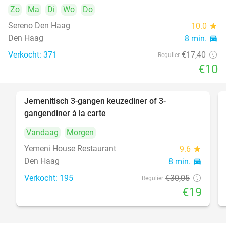
Zo
Ma
Di
Wo
Do
Sereno Den Haag
10.0
star
Den Haag
8 min.
directions_car
Verkocht: 371
€17
,40
Regulier
€10
Jemenitisch 3-gangen keuzediner of 3-
37%
gangendiner à la carte
Vandaag
Morgen
Yemeni House Restaurant
9.6
star
Den Haag
8 min.
directions_car
Verkocht: 195
€30
,05
Regulier
€19