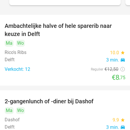
Ambachtelijke halve of hele sparerib naar
30%
keuze in Delft
Ma
Wo
Rico's Ribs
10.0
star
Delft
3 min.
directions_car
Verkocht: 12
€12
,50
Regulier
€8
,75
2-gangenlunch of -diner bij Dashof
37%
Ma
Wo
Dashof
9.9
star
Delft
3 min.
directions_car