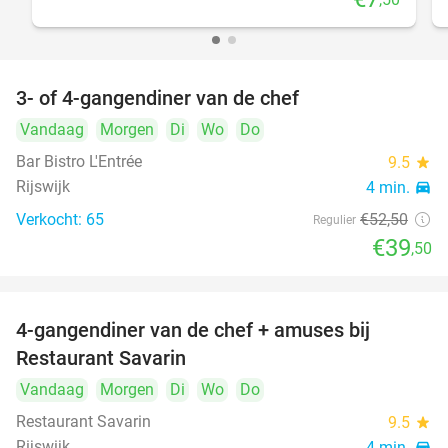
3- of 4-gangendiner van de chef
25%
Vandaag
Morgen
Di
Wo
Do
Bar Bistro L'Entrée
9.5
star
Rijswijk
4 min.
directions_car
Verkocht: 65
€52
,50
Regulier
€39
,50
4-gangendiner van de chef + amuses bij
20%
Restaurant Savarin
Vandaag
Morgen
Di
Wo
Do
Restaurant Savarin
9.5
star
Rijswijk
4 min.
directions_car