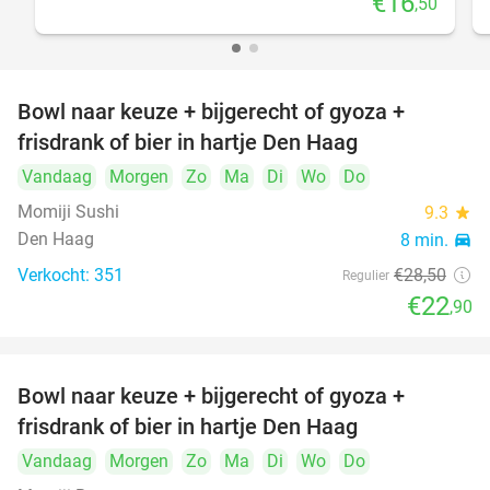
€16
,50
Bowl naar keuze + bijgerecht of gyoza +
20%
frisdrank of bier in hartje Den Haag
Vandaag
Morgen
Zo
Ma
Di
Wo
Do
Momiji Sushi
9.3
star
Den Haag
8 min.
directions_car
Verkocht: 351
€28
,50
Regulier
€22
,90
Bowl naar keuze + bijgerecht of gyoza +
20%
frisdrank of bier in hartje Den Haag
Vandaag
Morgen
Zo
Ma
Di
Wo
Do