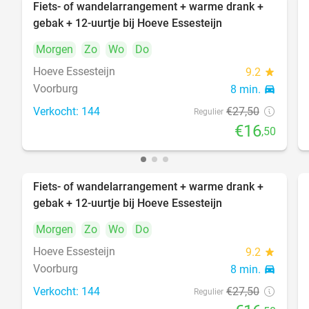
Fiets- of wandelarrangement + warme drank +
40%
gebak + 12-uurtje bij Hoeve Essesteijn
Morgen
Zo
Wo
Do
Hoeve Essesteijn
9.2
star
Voorburg
8 min.
directions_car
Verkocht: 144
€27
,50
Regulier
€16
,50
Fiets- of wandelarrangement + warme drank +
40%
gebak + 12-uurtje bij Hoeve Essesteijn
Morgen
Zo
Wo
Do
Hoeve Essesteijn
9.2
star
Voorburg
8 min.
directions_car
Verkocht: 144
€27
,50
Regulier