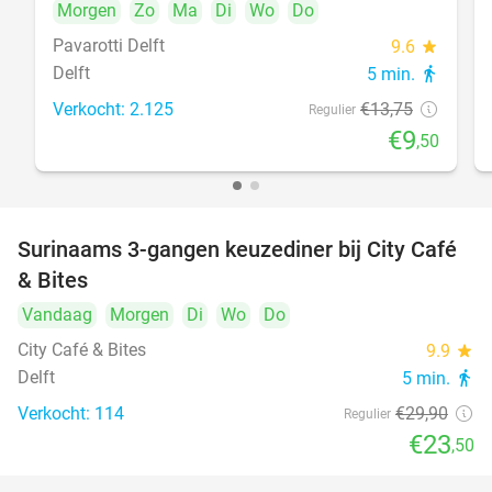
Morgen
Zo
Ma
Di
Wo
Do
Pavarotti Delft
9.6
star
Delft
5 min.
directions_walk
Verkocht: 2.125
€13
,75
Regulier
€9
,50
Surinaams 3-gangen keuzediner bij City Café
21%
& Bites
Vandaag
Morgen
Di
Wo
Do
City Café & Bites
9.9
star
Delft
5 min.
directions_walk
Verkocht: 114
€29
,90
Regulier
€23
,50