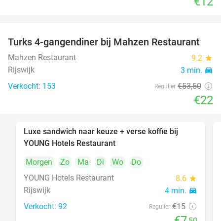
€12
Turks 4-gangendiner bij Mahzen Restaurant
59%
Mahzen Restaurant
9.2
star
Rijswijk
3 min.
directions_car
Verkocht: 153
€53
,50
Regulier
€22
Luxe sandwich naar keuze + verse koffie bij
50%
YOUNG Hotels Restaurant
Morgen
Zo
Ma
Di
Wo
Do
YOUNG Hotels Restaurant
8.6
star
Rijswijk
4 min.
directions_car
Verkocht: 92
€15
Regulier
€7
,50