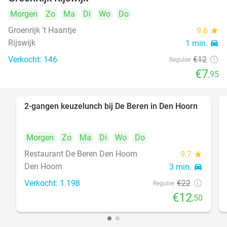
Morgen
Zo
Ma
Di
Wo
Do
Groenrijk 't Haantje
9.6
star
Rijswijk
1 min.
directions_car
Verkocht: 146
€12
Regulier
€7
,95
2-gangen keuzelunch bij De Beren in Den Hoorn
43%
Morgen
Zo
Ma
Di
Wo
Do
Restaurant De Beren Den Hoorn
9.7
star
Den Hoorn
3 min.
directions_car
Verkocht: 1.198
€22
Regulier
€12
,50