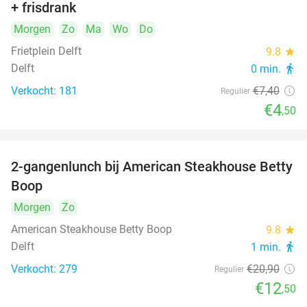
+ frisdrank
food
Morgen
Zo
Ma
Wo
Do
Frietplein Delft
9.8
star
Delft
0 min.
directions_walk
Verkocht: 181
€7
,40
Regulier
€4
,50
2-gangenlunch bij American Steakhouse Betty
40%
Boop
Morgen
Zo
American Steakhouse Betty Boop
9.8
star
Delft
1 min.
directions_walk
Verkocht: 279
€20
,90
Regulier
€12
,50