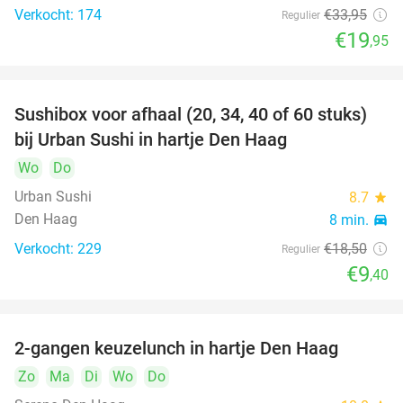
Verkocht: 174
€33
,95
Regulier
€19
,95
Sushibox voor afhaal (20, 34, 40 of 60 stuks)
49%
bij Urban Sushi in hartje Den Haag
Wo
Do
Urban Sushi
8.7
star
Den Haag
8 min.
directions_car
Verkocht: 229
€18
,50
Regulier
€9
,40
2-gangen keuzelunch in hartje Den Haag
43%
Zo
Ma
Di
Wo
Do