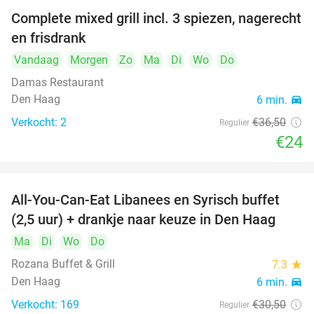
Complete mixed grill incl. 3 spiezen, nagerecht
34%
en frisdrank
Vandaag
Morgen
Zo
Ma
Di
Wo
Do
Damas Restaurant
Den Haag
6 min.
directions_car
Verkocht: 2
€36
,50
Regulier
€24
All-You-Can-Eat Libanees en Syrisch buffet
31%
(2,5 uur) + drankje naar keuze in Den Haag
Ma
Di
Wo
Do
Rozana Buffet & Grill
7.3
star
Den Haag
6 min.
directions_car
Verkocht: 169
€30
,50
Regulier