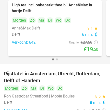
High tea incl. onbeperkt thee bij Anne&Max in
29%
hartje Delft
Morgen
Zo
Ma
Di
Wo
Do
Anne&Max Delft
9.1
star
Delft
6 min.
directions_walk
Verkocht: 642
€27
,50
Regulier
€19
,50
Rijsttafel in Amsterdam, Utrecht, Rotterdam,
19%
Delft of Haarlem
Morgen
Zo
Ma
Di
Wo
Do
Ron Gastrobar Streetfood | Mooie Boules
8.5
star
Delft
8 min.
directions_walk