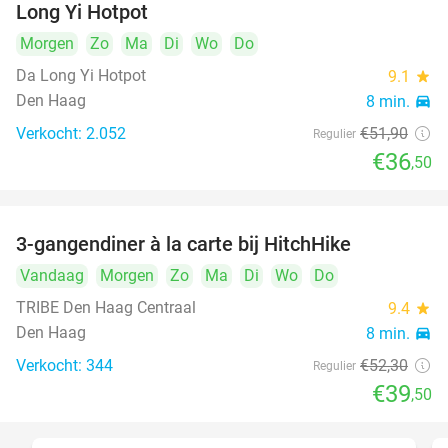
Long Yi Hotpot
Morgen
Zo
Ma
Di
Wo
Do
Da Long Yi Hotpot
9.1
star
Den Haag
8 min.
directions_car
Verkocht: 2.052
€51
,90
Regulier
€36
,50
3-gangendiner à la carte bij HitchHike
24%
Vandaag
Morgen
Zo
Ma
Di
Wo
Do
TRIBE Den Haag Centraal
9.4
star
Den Haag
8 min.
directions_car
Verkocht: 344
€52
,30
Regulier
€39
,50