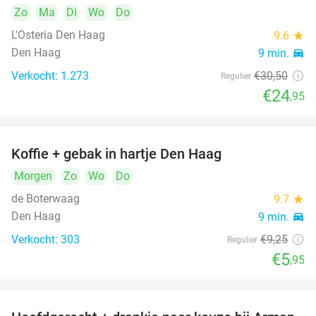
Zo
Ma
Di
Wo
Do
L'Osteria Den Haag
9.6
star
Den Haag
9 min.
directions_car
Verkocht: 1.273
€30
,50
Regulier
€24
,95
Koffie + gebak in hartje Den Haag
36%
Morgen
Zo
Wo
Do
de Boterwaag
9.7
star
Den Haag
9 min.
directions_car
Verkocht: 303
€9
,25
Regulier
€5
,95