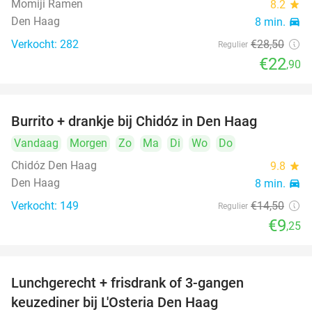
Momiji Ramen
8.2
star
Den Haag
8 min.
directions_car
Verkocht: 282
€28
,50
Regulier
€22
,90
Burrito + drankje bij Chidóz in Den Haag
36%
Vandaag
Morgen
Zo
Ma
Di
Wo
Do
Chidóz Den Haag
9.8
star
Den Haag
8 min.
directions_car
Verkocht: 149
€14
,50
Regulier
€9
,25
Lunchgerecht + frisdrank of 3-gangen
18%
keuzediner bij L'Osteria Den Haag