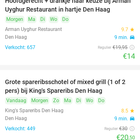
Hoofdgerecht + drankje naar keuze bij Arman
30%
Uyghur Restaurant in hartje Den Haag
Morgen
Ma
Di
Wo
Do
Arman Uyghur Restaurant
9.7
star
Den Haag
9 min.
directions_car
Verkocht: 657
€19
,95
Regulier
€14
Grote spareribsschotel of mixed grill (1 of 2
32%
pers) bij King's Spareribs Den Haag
Vandaag
Morgen
Zo
Ma
Di
Wo
Do
King's Spareribs Den Haag
8.5
star
Den Haag
9 min.
directions_car
Verkocht: 449
€30
Regulier
€20
,50