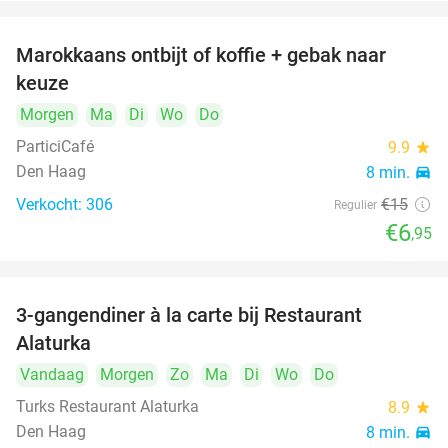
Marokkaans ontbijt of koffie + gebak naar
54%
keuze
Morgen
Ma
Di
Wo
Do
ParticiCafé
9.9
star
Den Haag
8 min.
directions_car
Verkocht: 306
€15
Regulier
€6
,95
3-gangendiner à la carte bij Restaurant
41%
Alaturka
Vandaag
Morgen
Zo
Ma
Di
Wo
Do
Turks Restaurant Alaturka
8.9
star
Den Haag
8 min.
directions_car