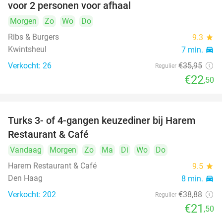
voor 2 personen voor afhaal
Morgen
Zo
Wo
Do
Ribs & Burgers
9.3
star
Kwintsheul
7 min.
directions_car
Verkocht: 26
€35
,95
Regulier
€22
,50
Turks 3- of 4-gangen keuzediner bij Harem
45%
Restaurant & Café
Vandaag
Morgen
Zo
Ma
Di
Wo
Do
Harem Restaurant & Café
9.5
star
Den Haag
8 min.
directions_car
Verkocht: 202
€38
,88
Regulier
€21
,50