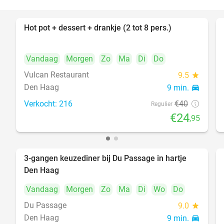
Hot pot + dessert + drankje (2 tot 8 pers.)
38%
Vandaag
Morgen
Zo
Ma
Di
Do
Vulcan Restaurant
9.5
star
Den Haag
9 min.
directions_car
Verkocht: 216
€40
Regulier
€24
,95
3-gangen keuzediner bij Du Passage in hartje
47%
Den Haag
Vandaag
Morgen
Zo
Ma
Di
Wo
Do
Du Passage
9.0
star
Den Haag
9 min.
directions_car