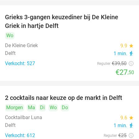
Grieks 3-gangen keuzediner bij De Kleine
30%
Griek in hartje Delft
Wo
De Kleine Griek
9.9
star
Delft
1 min.
directions_walk
Verkocht: 527
€39
,50
Regulier
€27
,50
2 cocktails naar keuze op de markt in Delft
50%
Morgen
Ma
Di
Wo
Do
Cocktailbar Luna
9.6
star
Delft
1 min.
directions_walk
Verkocht: 612
€25
Regulier