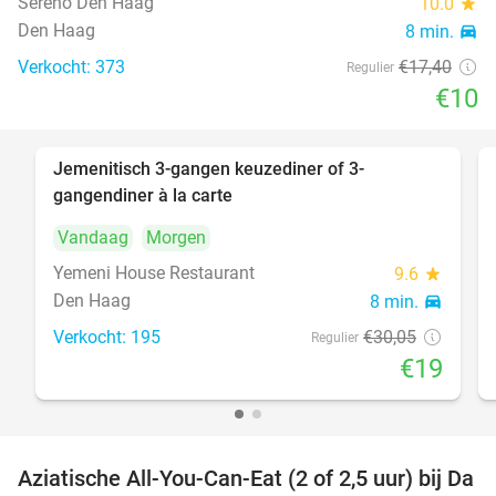
Sereno Den Haag
10.0
star
Den Haag
8 min.
directions_car
Verkocht: 373
€17
,40
Regulier
€10
Jemenitisch 3-gangen keuzediner of 3-
37%
gangendiner à la carte
Vandaag
Morgen
Yemeni House Restaurant
9.6
star
Den Haag
8 min.
directions_car
Verkocht: 195
€30
,05
Regulier
€19
Aziatische All-You-Can-Eat (2 of 2,5 uur) bij Da
30%