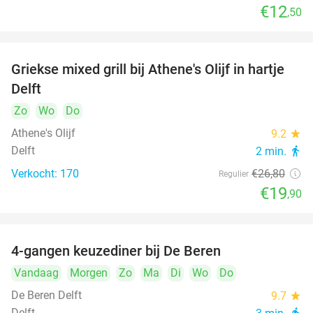
€12
,50
Griekse mixed grill bij Athene's Olijf in hartje
26%
Delft
Zo
Wo
Do
Athene's Olijf
9.2
star
Delft
2 min.
directions_walk
Verkocht: 170
€26
,80
Regulier
€19
,90
4-gangen keuzediner bij De Beren
46%
Vandaag
Morgen
Zo
Ma
Di
Wo
Do
De Beren Delft
9.7
star
Delft