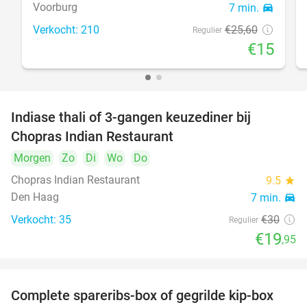
Voorburg
7 min.
directions_car
Verkocht: 210
€25
,60
Regulier
€15
Indiase thali of 3-gangen keuzediner bij
34%
Chopras Indian Restaurant
Morgen
Zo
Di
Wo
Do
Chopras Indian Restaurant
9.5
star
Den Haag
7 min.
directions_car
Verkocht: 35
€30
Regulier
€19
,95
Complete spareribs-box of gegrilde kip-box
37%