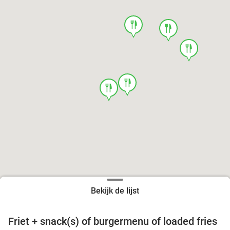
food
food
food
food
food
Bekijk de lijst
Friet + snack(s) of burgermenu of loaded fries
39%
food
food