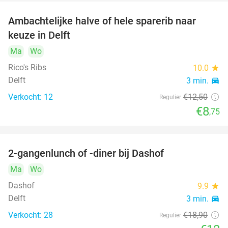
Ambachtelijke halve of hele sparerib naar
30%
keuze in Delft
Ma
Wo
Rico's Ribs
10.0
star
Delft
3 min.
directions_car
Verkocht: 12
€12
,50
Regulier
€8
,75
2-gangenlunch of -diner bij Dashof
37%
Ma
Wo
Dashof
9.9
star
Delft
3 min.
directions_car
Verkocht: 28
€18
,90
Regulier