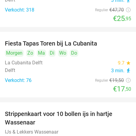
3 min.
directions_walk
Verkocht: 318
€47
,70
Regulier
€25
,95
Fiesta Tapas Toren bij La Cubanita
10%
Morgen
Zo
Ma
Di
Wo
Do
La Cubanita Delft
9.7
star
Delft
3 min.
directions_walk
Verkocht: 76
€19
,50
Regulier
€17
,50
Strippenkaart voor 10 bollen ijs in hartje
36%
Wassenaar
IJs & Lekkers Wassenaar