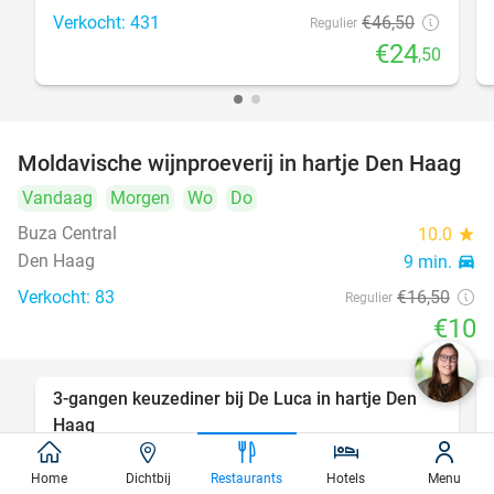
Verkocht: 431
€46
,50
Regulier
€24
,50
Moldavische wijnproeverij in hartje Den Haag
39%
Vandaag
Morgen
Wo
Do
Buza Central
10.0
star
Den Haag
9 min.
directions_car
Verkocht: 83
€16
,50
Regulier
€10
3-gangen keuzediner bij De Luca in hartje Den
47%
Haag
Morgen
Zo
Ma
Di
Wo
Do
Home
Dichtbij
Restaurants
Hotels
Menu