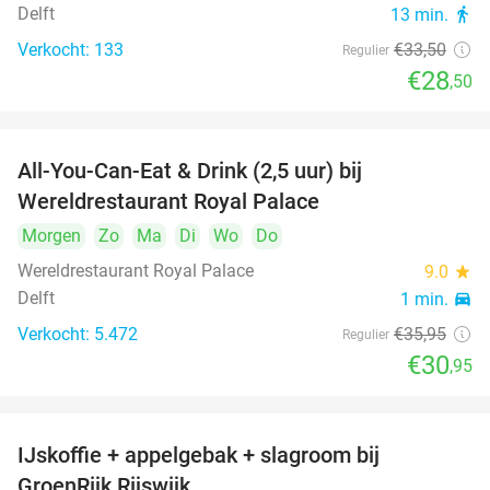
Delft
13 min.
directions_walk
Verkocht: 133
€33
,50
Regulier
€28
,50
All-You-Can-Eat & Drink (2,5 uur) bij
14%
Wereldrestaurant Royal Palace
Morgen
Zo
Ma
Di
Wo
Do
Wereldrestaurant Royal Palace
9.0
star
Delft
1 min.
directions_car
Verkocht: 5.472
€35
,95
Regulier
€30
,95
IJskoffie + appelgebak + slagroom bij
34%
GroenRijk Rijswijk