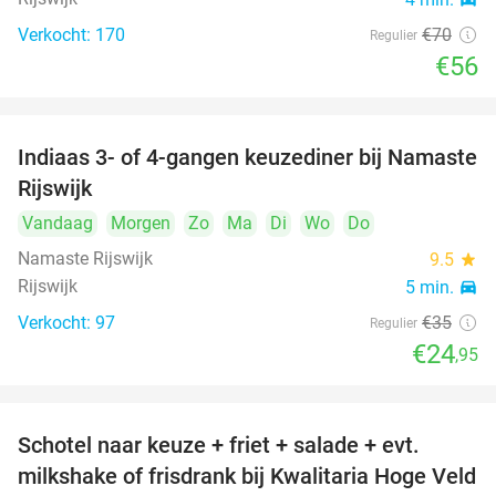
Verkocht: 170
€70
Regulier
€56
Indiaas 3- of 4-gangen keuzediner bij Namaste
29%
Rijswijk
Vandaag
Morgen
Zo
Ma
Di
Wo
Do
Namaste Rijswijk
9.5
star
Rijswijk
5 min.
directions_car
Verkocht: 97
€35
Regulier
€24
,95
Schotel naar keuze + friet + salade + evt.
46%
milkshake of frisdrank bij Kwalitaria Hoge Veld