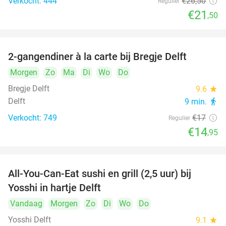
Verkocht: 444
€26
,50
Regulier
€21
,50
2-gangendiner à la carte bij Bregje Delft
12%
Morgen
Zo
Ma
Di
Wo
Do
Bregje Delft
9.6
star
Delft
9 min.
directions_walk
Verkocht: 749
€17
Regulier
€14
,95
All-You-Can-Eat sushi en grill (2,5 uur) bij
15%
Yosshi in hartje Delft
Vandaag
Morgen
Zo
Di
Wo
Do
Yosshi Delft
9.1
star