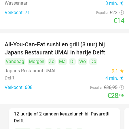
Wassenaar
3 min.
directions_walk
Verkocht: 71
€22
Regulier
€14
All-You-Can-Eat sushi en grill (3 uur) bij
22%
Japans Restaurant UMAI in hartje Delft
Vandaag
Morgen
Zo
Ma
Di
Wo
Do
Japans Restaurant UMAI
9.1
star
Delft
4 min.
directions_walk
Verkocht: 608
€36
,95
Regulier
€28
,95
12-uurtje of 2-gangen keuzelunch bij Pavarotti
31%
Delft