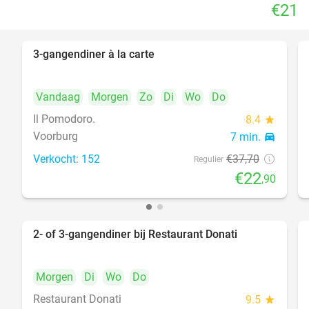
€21
3-gangendiner à la carte
39%
Vandaag
Morgen
Zo
Di
Wo
Do
Il Pomodoro.
8.4
star
Voorburg
7 min.
directions_car
Verkocht: 152
€37
,70
Regulier
€22
,90
2- of 3-gangendiner bij Restaurant Donati
41%
Morgen
Di
Wo
Do
Restaurant Donati
9.5
star