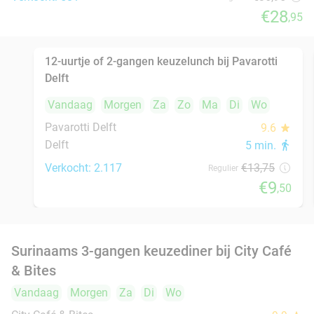
Verkocht: 640
€27
,50
Regulier
€19
,50
Rijsttafel in Amsterdam, Utrecht, Rotterdam,
19%
Delft of Haarlem
Vandaag
Morgen
Za
Zo
Ma
Di
Wo
Ron Gastrobar Streetfood | Mooie Boules
8.4
star
Delft
8 min.
directions_walk
Verkocht: 430
€26
,50
Regulier
€21
,50
2-gangendiner à la carte bij Bregje Delft
12%
Vandaag
Morgen
Za
Zo
Ma
Di
Wo