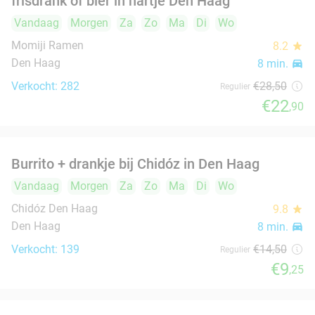
Koffie + gebak in hartje Den Haag
36%
Morgen
Za
Zo
Wo
de Boterwaag
9.7
star
Den Haag
9 min.
directions_car
Verkocht: 302
€9
,25
Regulier
€5
,95
Hoofdgerecht + drankje naar keuze bij Arman
30%
Uyghur Restaurant in hartje Den Haag
Vandaag
Za
Zo
Ma
Di
Wo
Arman Uyghur Restaurant
9.7
star
Den Haag
9 min.
directions_car
Verkocht: 638
€19
,95
Regulier