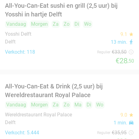
2-gangen keuzelunch bij De Beren in Den Hoorn
43%
Vandaag
Morgen
Za
Zo
Ma
Di
Wo
Restaurant De Beren Den Hoorn
9.7
star
Den Hoorn
3 min.
directions_car
Verkocht: 1.186
€22
Regulier
€12
,50
Ambachtelijke halve of hele sparerib naar
30%
NEW
keuze in Delft
TODAY
Vandaag
Morgen
Ma
Di
Wo
Rico's Ribs
10.0
star
Delft
3 min.
directions_car