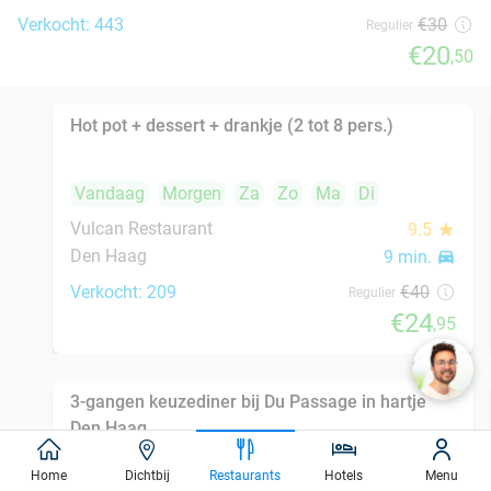
Vandaag
Za
Wo
Buza Central
10.0
star
Den Haag
9 min.
directions_car
Verkocht: 83
€16
,50
Regulier
€10
3-gangen keuzediner bij De Luca in hartje Den
47%
Haag
Vandaag
Morgen
Za
Zo
Ma
Di
Wo
De Luca
9.3
star
Den Haag
9 min.
directions_car
Verkocht: 517
€46
,50
Regulier
€24
,50
Home
Dichtbij
Restaurants
Hotels
Menu