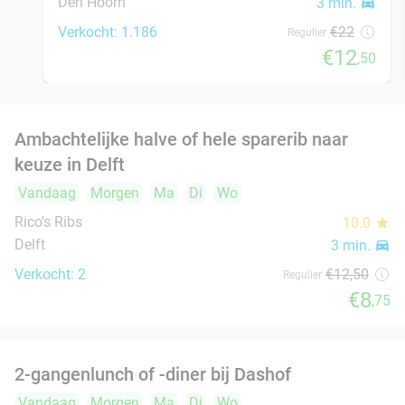
Verkocht: 156
€53
,50
Regulier
€22
Luxe sandwich naar keuze + verse koffie bij
50%
YOUNG Hotels Restaurant
Morgen
Za
Zo
Ma
Di
Wo
YOUNG Hotels Restaurant
8.6
star
Rijswijk
4 min.
directions_car
Verkocht: 92
€15
Regulier
€7
,50
3- of 4-gangendiner van de chef
25%
Vandaag
Morgen
Za
Di
Wo
Bar Bistro L'Entrée
9.5
star