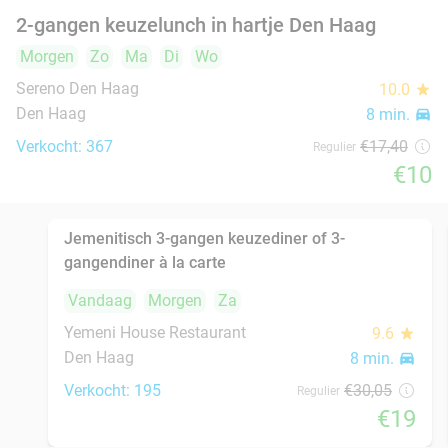
3-gangendiner à la carte bij HitchHike
24%
Vandaag
Morgen
Za
Zo
Ma
Di
Wo
TRIBE Den Haag Centraal
9.4
star
Den Haag
8 min.
directions_car
Verkocht: 342
€52
,30
Regulier
€39
,50
Fiets- of wandelarrangement + warme drank +
40%
gebak + 12-uurtje bij Hoeve Essesteijn
Morgen
Za
Zo
Wo
Hoeve Essesteijn
9.2
star
Voorburg
8 min.
directions_car
Verkocht: 144
€27
,50
Regulier