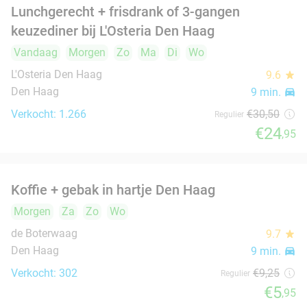
€14
Grote spareribsschotel of mixed grill (1 of 2
32%
pers) bij King's Spareribs Den Haag
Vandaag
Morgen
Za
Zo
Ma
Di
Wo
King's Spareribs Den Haag
8.5
star
Den Haag
9 min.
directions_car
Verkocht: 443
€30
Regulier
€20
,50
Hot pot + dessert + drankje (2 tot 8 pers.)
38%
Vandaag
Morgen
Za
Zo
Ma
Di
Vulcan Restaurant
9.5
star