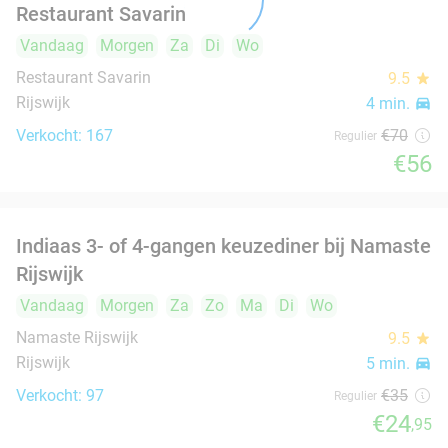
4-gangen keuzediner bij De Beren Den Haag-
46%
food
food
Ypenburg
food
Vandaag
Morgen
Zo
Ma
Di
Wo
De Beren Den Haag-Ypenburg
9.7
star
food
food
Den Haag
6 min.
directions_car
food
Verkocht: 1.279
€47
,70
Regulier
€25
,95
Complete mixed grill incl. 3 spiezen, nagerecht
34%
en frisdrank
Vandaag
Morgen
Za
Zo
Ma
Di
Wo
Damas Restaurant
Den Haag
6 min.
directions_car
food
food