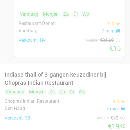
Turks 3- of 4-gangen keuzediner bij Harem
45%
Restaurant & Café
Vandaag
Morgen
Za
Zo
Ma
Di
Wo
Harem Restaurant & Café
9.5
star
Den Haag
8 min.
directions_car
Verkocht: 202
€38
,88
Regulier
€21
,50
food
food
Marokkaans ontbijt of koffie + gebak naar
54%
keuze
Vandaag
Morgen
Za
Ma
Di
Wo
ParticiCafé
9.9
star