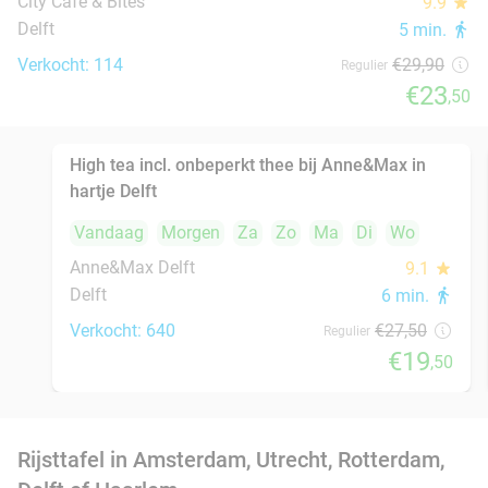
Bregje Delft
9.6
star
Delft
9 min.
directions_walk
Verkocht: 736
€17
Regulier
€14
,95
All-You-Can-Eat sushi en grill (2,5 uur) bij
15%
Yosshi in hartje Delft
Vandaag
Morgen
Za
Zo
Di
Wo
Yosshi Delft
9.1
star
Delft
13 min.
directions_walk
Verkocht: 118
€33
,50
Regulier
€28
,50
All-You-Can-Eat & Drink (2,5 uur) bij
14%