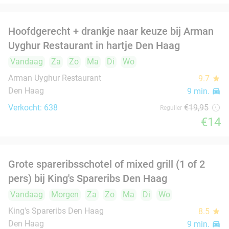
Den Haag
9 min.
directions_car
Verkocht: 209
€40
Regulier
€24
,95
3-gangen keuzediner bij Du Passage in hartje
47%
Den Haag
Vandaag
Morgen
Za
Zo
Ma
Di
Wo
Du Passage
9.0
star
Den Haag
9 min.
directions_car
Verkocht: 420
€46
,50
Regulier
€24
,50
Moldavische wijnproeverij in hartje Den Haag
39%