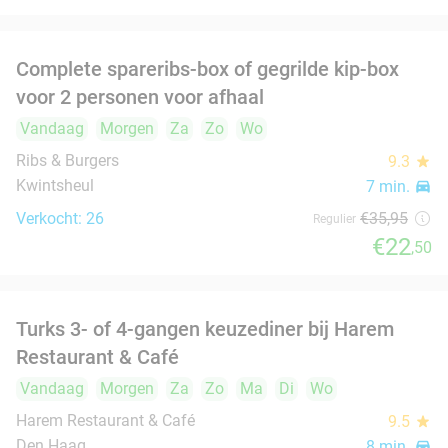
Den Haag
8 min.
directions_car
Verkocht: 304
€15
Regulier
€6
,95
3-gangendiner à la carte bij Restaurant
41%
Alaturka
Vandaag
Morgen
Za
Zo
Ma
Di
Wo
Turks Restaurant Alaturka
8.9
star
Den Haag
8 min.
directions_car
Verkocht: 174
€33
,95
Regulier
€19
,95
Sushibox voor afhaal (20, 34, 40 of 60 stuks)
49%
bij Urban Sushi in hartje Den Haag