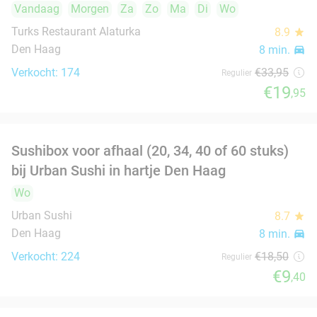
gangendiner à la carte
Vandaag
Morgen
Za
Yemeni House Restaurant
9.6
star
Den Haag
8 min.
directions_car
Verkocht: 195
€30
,05
Regulier
€19
Aziatische All-You-Can-Eat (2 of 2,5 uur) bij Da
30%
Long Yi Hotpot
Vandaag
Morgen
Za
Zo
Ma
Di
Wo
Da Long Yi Hotpot
9.1
star
Den Haag
8 min.
directions_car
Verkocht: 2.020
€51
,90
Regulier
€36
,50