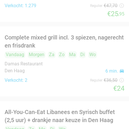
Il Pomodoro.
8.4
star
Voorburg
7 min.
directions_car
Verkocht: 152
€37
,70
food
Regulier
€22
,90
2- of 3-gangendiner bij Restaurant Donati
41%
Vandaag
Morgen
Za
Di
Wo
Restaurant Donati
9.5
star
Voorburg
7 min.
directions_car
food
Verkocht: 198
€25
,60
Regulier
€15