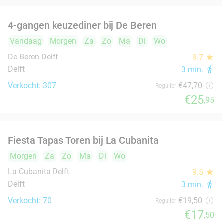
Japans Restaurant UMAI in hartje Delft
Vandaag
Morgen
Za
Zo
Ma
Di
Wo
Japans Restaurant UMAI
9.1
star
Delft
4 min.
directions_walk
Verkocht: 581
€36
,95
Regulier
€28
,95
12-uurtje of 2-gangen keuzelunch bij Pavarotti
31%
Delft
Vandaag
Morgen
Za
Zo
Ma
Di
Wo
Pavarotti Delft
9.6
star
Delft
5 min.
directions_walk
Verkocht: 2.117
€13
,75
Regulier
€9
,50