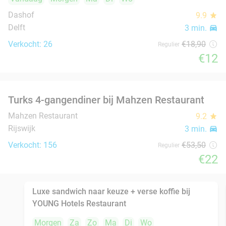
Rijswijk
4 min.
directions_car
Verkocht: 65
€52
,50
Regulier
€39
,50
4-gangendiner van de chef + amuses bij
20%
Restaurant Savarin
Vandaag
Morgen
Za
Di
Wo
Restaurant Savarin
9.5
star
Rijswijk
4 min.
directions_car
Verkocht: 167
€70
Regulier
€56
Indiaas 3- of 4-gangen keuzediner bij Namaste
29%