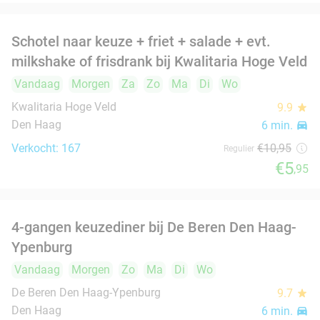
Verkocht: 2
€36
,50
Regulier
food
€24
All-You-Can-Eat Libanees en Syrisch buffet
31%
(2,5 uur) + drankje naar keuze in Den Haag
Vandaag
Za
Ma
Di
Wo
Rozana Buffet & Grill
7.3
star
Den Haag
6 min.
directions_car
Verkocht: 165
€30
,50
Regulier
€21
3-gangendiner à la carte
39%
Vandaag
Morgen
Za
Zo
Di
Wo