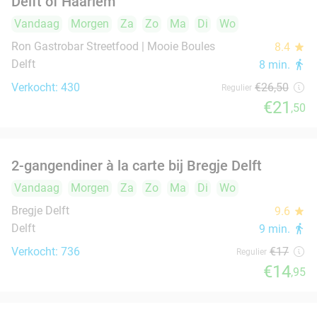
Wereldrestaurant Royal Palace
Vandaag
Morgen
Za
Zo
Ma
Di
Wo
Wereldrestaurant Royal Palace
9.0
star
Delft
1 min.
directions_car
Verkocht: 5.444
€35
,95
Regulier
€30
,95
IJskoffie + appelgebak + slagroom bij
34%
GroenRijk Rijswijk
Vandaag
Morgen
Za
Zo
Ma
Di
Wo
Groenrijk 't Haantje
9.6
star
Rijswijk
1 min.
directions_car
Verkocht: 146
€12
Regulier
€7
,95