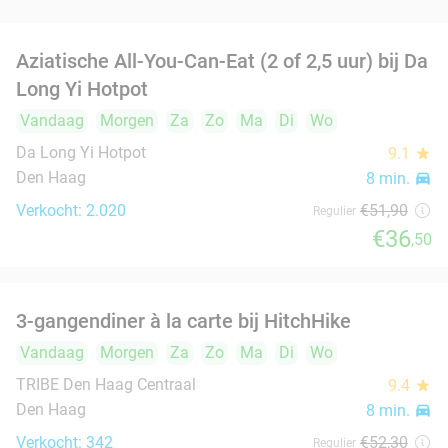
€16
,50
Fiets- of wandelarrangement + warme drank +
40%
gebak + 12-uurtje bij Hoeve Essesteijn
Morgen
Za
Zo
Wo
Hoeve Essesteijn
9.2
star
Voorburg
8 min.
directions_car
Verkocht: 144
€27
,50
Regulier
€16
,50
Bowl naar keuze + bijgerecht of gyoza +
20%
frisdrank of bier in hartje Den Haag
Vandaag
Morgen
Za
Zo
Ma
Di
Wo