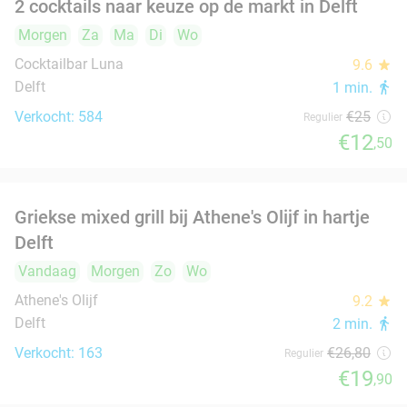
Morgen
Za
Zo
Ma
Di
Wo
La Cubanita Delft
9.5
star
Delft
3 min.
directions_walk
Verkocht: 70
€19
,50
Regulier
€17
,50
Strippenkaart voor 10 bollen ijs in hartje
36%
Wassenaar
IJs & Lekkers Wassenaar
Wassenaar
3 min.
directions_walk
Verkocht: 70
€22
Regulier
€14
All-You-Can-Eat sushi en grill (3 uur) bij
22%