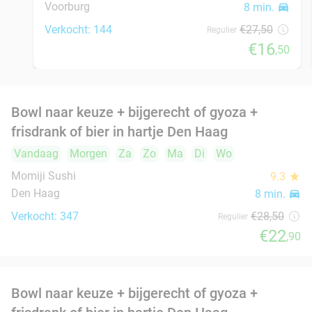
Burrito + drankje bij Chidóz in Den Haag
36%
Vandaag
Morgen
Za
Zo
Ma
Di
Wo
Chidóz Den Haag
9.8
star
Den Haag
8 min.
directions_car
Verkocht: 139
€14
,50
Regulier
€9
,25
Lunchgerecht + frisdrank of 3-gangen
18%
keuzediner bij L'Osteria Den Haag
Vandaag
Morgen
Zo
Ma
Di
Wo
L'Osteria Den Haag
9.6
star
Den Haag
9 min.
directions_car
Verkocht: 1.266
€30
,50
Regulier
€24
,95