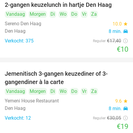
2-gangen keuzelunch in hartje Den Haag
43%
Vandaag
Morgen
Di
Wo
Do
Vr
Za
Sereno Den Haag
10.0
star
Den Haag
8 min.
directions_car
Verkocht: 375
€17
,40
Regulier
€10
Jemenitisch 3-gangen keuzediner of 3-
37%
gangendiner à la carte
Vandaag
Morgen
Di
Wo
Do
Vr
Za
Yemeni House Restaurant
9.6
star
Den Haag
8 min.
directions_car
Verkocht: 12
€30
,05
Regulier
€19