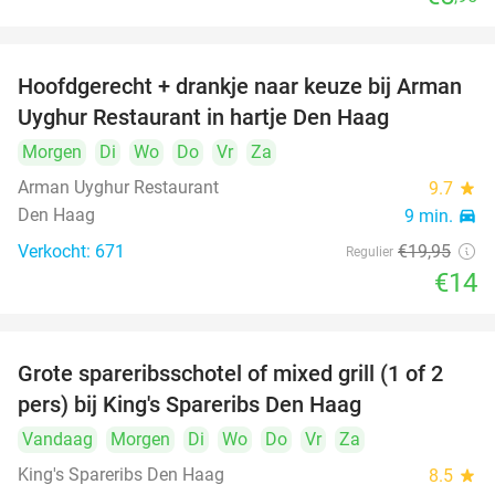
Hoofdgerecht + drankje naar keuze bij Arman
30%
Uyghur Restaurant in hartje Den Haag
Morgen
Di
Wo
Do
Vr
Za
Arman Uyghur Restaurant
9.7
star
Den Haag
9 min.
directions_car
Verkocht: 671
€19
,95
Regulier
€14
Grote spareribsschotel of mixed grill (1 of 2
32%
pers) bij King's Spareribs Den Haag
Vandaag
Morgen
Di
Wo
Do
Vr
Za
King's Spareribs Den Haag
8.5
star