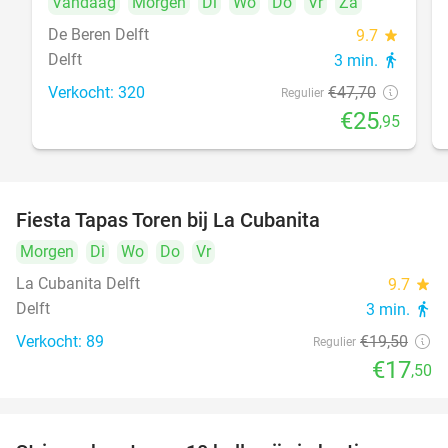
Vandaag
Morgen
Di
Wo
Do
Vr
Za
De Beren Delft
9.7
star
Delft
3 min.
directions_walk
Verkocht: 320
€47
,70
Regulier
€25
,95
Fiesta Tapas Toren bij La Cubanita
10%
Morgen
Di
Wo
Do
Vr
La Cubanita Delft
9.7
star
Delft
3 min.
directions_walk
Verkocht: 89
€19
,50
Regulier
€17
,50