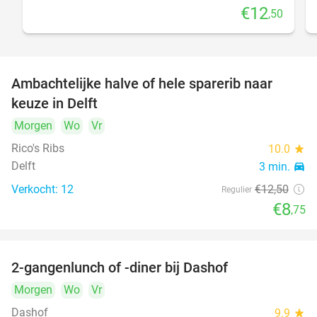
€12
,50
Ambachtelijke halve of hele sparerib naar
30%
keuze in Delft
Morgen
Wo
Vr
Rico's Ribs
10.0
star
Delft
3 min.
directions_car
Verkocht: 12
€12
,50
Regulier
€8
,75
2-gangenlunch of -diner bij Dashof
37%
Morgen
Wo
Vr
Dashof
9.9
star