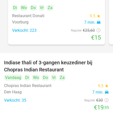
Di
Wo
Do
Vr
Za
Restaurant Donati
food
9.5
star
Voorburg
7 min.
directions_car
Verkocht: 223
€25
,60
Regulier
€15
Indiase thali of 3-gangen keuzediner bij
34%
Chopras Indian Restaurant
food
Vandaag
Di
Wo
Do
Vr
Za
Chopras Indian Restaurant
9.5
star
Den Haag
7 min.
directions_car
Verkocht: 35
€30
Regulier
€19
,95