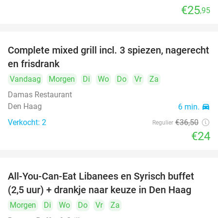
€25
,95
food
food
food
Complete mixed grill incl. 3 spiezen, nagerecht
34%
en frisdrank
food
Vandaag
Morgen
Di
Wo
Do
Vr
Za
food
Damas Restaurant
Den Haag
6 min.
directions_car
Verkocht: 2
€36
,50
Regulier
€24
All-You-Can-Eat Libanees en Syrisch buffet
31%
(2,5 uur) + drankje naar keuze in Den Haag
Morgen
Di
Wo
Do
Vr
Za
food
food