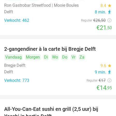
Ron Gastrobar Streetfood | Mooie Boules
8.4
star
Delft
8 min.
directions_walk
Verkocht: 462
€26
,50
Regulier
€21
,50
2-gangendiner à la carte bij Bregje Delft
12%
Vandaag
Morgen
Di
Wo
Do
Vr
Za
Bregje Delft
9.6
star
Delft
9 min.
directions_walk
Verkocht: 773
€17
Regulier
€14
,95
All-You-Can-Eat sushi en grill (2,5 uur) bij
15%