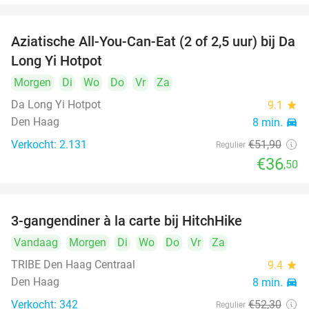
Aziatische All-You-Can-Eat (2 of 2,5 uur) bij Da
30%
Long Yi Hotpot
Morgen
Di
Wo
Do
Vr
Za
Da Long Yi Hotpot
9.1
star
Den Haag
8 min.
directions_car
Verkocht: 2.131
€51
,90
Regulier
€36
,50
3-gangendiner à la carte bij HitchHike
24%
Vandaag
Morgen
Di
Wo
Do
Vr
Za
TRIBE Den Haag Centraal
9.4
star
Den Haag
8 min.
directions_car
Verkocht: 342
€52
,30
Regulier