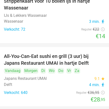
Strippenkaart voor 10 bollen ijs in hartje
36%
Wassenaar
IJs & Lekkers Wassenaar
Wassenaar
3 min.
directions_walk
Verkocht: 72
€22
Regulier
€14
All-You-Can-Eat sushi en grill (3 uur) bij
22%
Japans Restaurant UMAI in hartje Delft
Vandaag
Morgen
Di
Wo
Do
Vr
Za
Japans Restaurant UMAI
9.1
star
Delft
4 min.
directions_walk
Verkocht: 640
€36
,95
Regulier
€28
,95