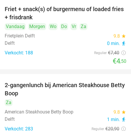
Friet + snack(s) of burgermenu of loaded fries
39%
+ frisdrank
Vandaag
Morgen
Wo
Do
Vr
Za
Frietplein Delft
9.8
star
Delft
0 min.
directions_walk
Verkocht: 188
€7
,40
Regulier
€4
,50
2-gangenlunch bij American Steakhouse Betty
40%
Boop
Za
American Steakhouse Betty Boop
9.8
star
Delft
1 min.
directions_walk
Verkocht: 283
€20
,90
Regulier