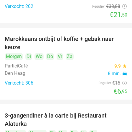
Verkocht: 202
€38
,88
Regulier
€21
,50
Marokkaans ontbijt of koffie + gebak naar
54%
keuze
Morgen
Di
Wo
Do
Vr
Za
ParticiCafé
9.9
star
Den Haag
8 min.
directions_car
Verkocht: 306
€15
Regulier
food
food
€6
,95
3-gangendiner à la carte bij Restaurant
41%
Alaturka