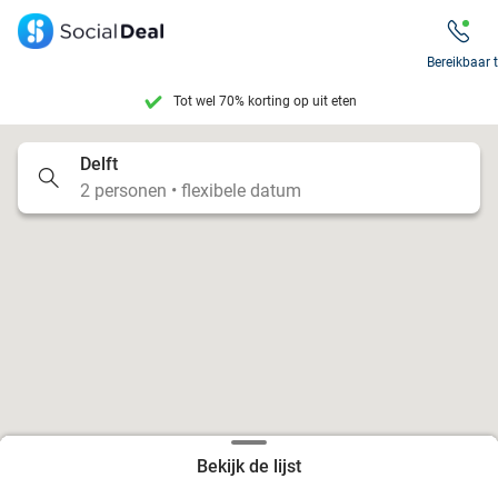
Tot wel 70% korting op uit eten
Bereikbaar 
7 dagen per week beschikbaar
10+ miljoen leden
Delft
2 personen • flexibele datum
9,4
op basis van
206.305 reviews
Tot wel 70% korting op uit eten
7 dagen per week beschikbaar
10+ miljoen leden
Bekijk de lijst