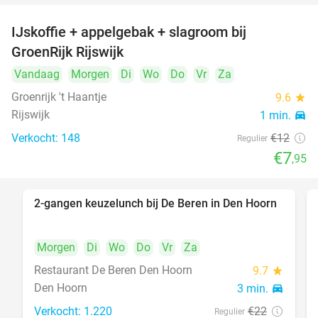
IJskoffie + appelgebak + slagroom bij
34%
GroenRijk Rijswijk
Vandaag
Morgen
Di
Wo
Do
Vr
Za
Groenrijk 't Haantje
9.6
star
Rijswijk
1 min.
directions_car
Verkocht: 148
€12
Regulier
€7
,95
2-gangen keuzelunch bij De Beren in Den Hoorn
43%
Morgen
Di
Wo
Do
Vr
Za
Restaurant De Beren Den Hoorn
9.7
star
Den Hoorn
3 min.
directions_car
Verkocht: 1.220
€22
Regulier