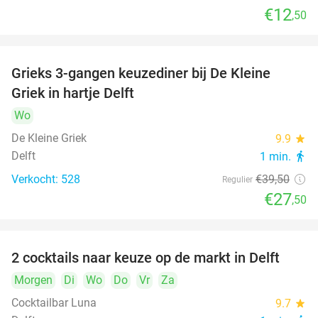
€12
,50
Grieks 3-gangen keuzediner bij De Kleine
30%
Griek in hartje Delft
Wo
De Kleine Griek
9.9
star
Delft
1 min.
directions_walk
Verkocht: 528
€39
,50
Regulier
€27
,50
2 cocktails naar keuze op de markt in Delft
50%
Morgen
Di
Wo
Do
Vr
Za
Cocktailbar Luna
9.7
star