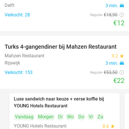
Delft
3 min.
directions_car
Verkocht: 28
€18
,90
Regulier
€12
Turks 4-gangendiner bij Mahzen Restaurant
59%
Mahzen Restaurant
9.2
star
Rijswijk
3 min.
directions_car
Verkocht: 153
€53
,50
Regulier
€22
Luxe sandwich naar keuze + verse koffie bij
50%
YOUNG Hotels Restaurant
Vandaag
Morgen
Di
Wo
Do
Vr
Za
YOUNG Hotels Restaurant
8.6
star