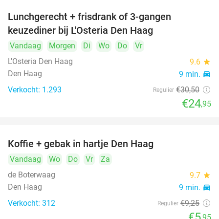
Lunchgerecht + frisdrank of 3-gangen
18%
keuzediner bij L'Osteria Den Haag
Vandaag
Morgen
Di
Wo
Do
Vr
L'Osteria Den Haag
9.6
star
Den Haag
9 min.
directions_car
Verkocht: 1.293
€30
,50
Regulier
€24
,95
Koffie + gebak in hartje Den Haag
36%
Vandaag
Wo
Do
Vr
Za
de Boterwaag
9.7
star
Den Haag
9 min.
directions_car
Verkocht: 312
€9
,25
Regulier
€5
,95