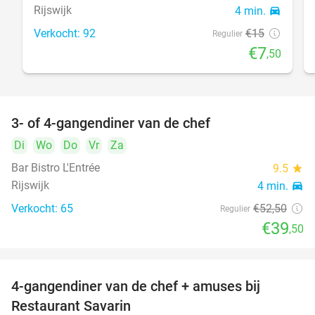
Rijswijk
4 min.
directions_car
Verkocht: 92
€15
Regulier
€7
,50
3- of 4-gangendiner van de chef
25%
Di
Wo
Do
Vr
Za
Bar Bistro L'Entrée
9.5
star
Rijswijk
4 min.
directions_car
Verkocht: 65
€52
,50
Regulier
€39
,50
4-gangendiner van de chef + amuses bij
20%
Restaurant Savarin