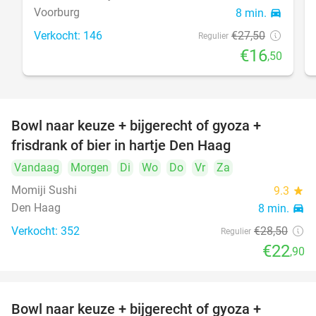
Voorburg
8 min.
directions_car
Verkocht: 146
€27
,50
Regulier
€16
,50
Bowl naar keuze + bijgerecht of gyoza +
20%
frisdrank of bier in hartje Den Haag
Vandaag
Morgen
Di
Wo
Do
Vr
Za
Momiji Sushi
9.3
star
Den Haag
8 min.
directions_car
Verkocht: 352
€28
,50
Regulier
€22
,90
Bowl naar keuze + bijgerecht of gyoza +
20%