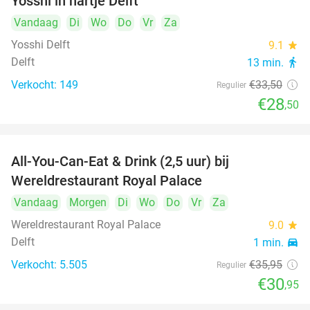
Yosshi in hartje Delft
Vandaag
Di
Wo
Do
Vr
Za
Yosshi Delft
9.1
star
Delft
13 min.
directions_walk
Verkocht: 149
€33
,50
Regulier
€28
,50
All-You-Can-Eat & Drink (2,5 uur) bij
14%
Wereldrestaurant Royal Palace
Vandaag
Morgen
Di
Wo
Do
Vr
Za
Wereldrestaurant Royal Palace
9.0
star
Delft
1 min.
directions_car
Verkocht: 5.505
€35
,95
Regulier
€30
,95