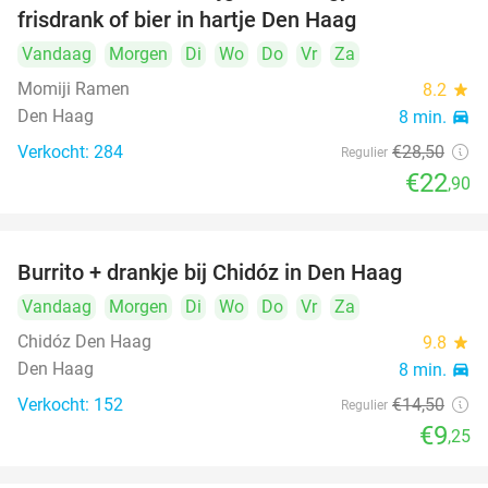
frisdrank of bier in hartje Den Haag
Vandaag
Morgen
Di
Wo
Do
Vr
Za
Momiji Ramen
8.2
star
Den Haag
8 min.
directions_car
Verkocht: 284
€28
,50
Regulier
€22
,90
Burrito + drankje bij Chidóz in Den Haag
36%
Vandaag
Morgen
Di
Wo
Do
Vr
Za
Chidóz Den Haag
9.8
star
Den Haag
8 min.
directions_car
Verkocht: 152
€14
,50
Regulier
€9
,25