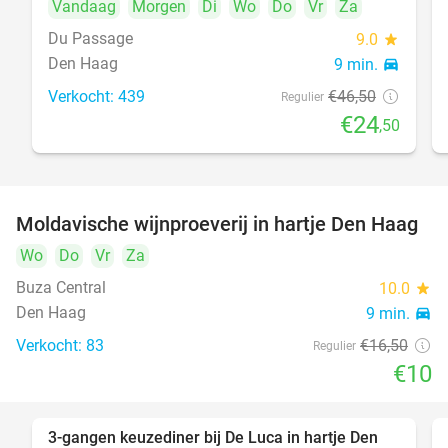
Vandaag
Morgen
Di
Wo
Do
Vr
Za
Du Passage
9.0
star
Den Haag
9 min.
directions_car
Verkocht: 439
€46
,50
Regulier
€24
,50
Moldavische wijnproeverij in hartje Den Haag
39%
Wo
Do
Vr
Za
Buza Central
10.0
star
Den Haag
9 min.
directions_car
Verkocht: 83
€16
,50
Regulier
€10
3-gangen keuzediner bij De Luca in hartje Den
47%