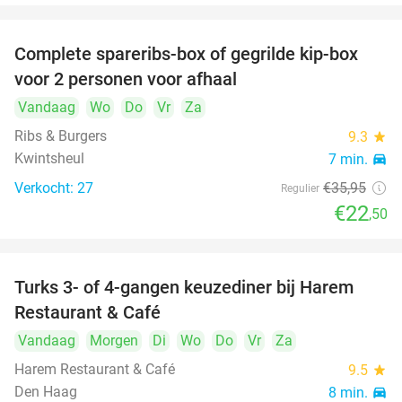
Complete spareribs-box of gegrilde kip-box
37%
voor 2 personen voor afhaal
Vandaag
Wo
Do
Vr
Za
Ribs & Burgers
9.3
star
Kwintsheul
7 min.
directions_car
Verkocht: 27
€35
,95
Regulier
€22
,50
Turks 3- of 4-gangen keuzediner bij Harem
45%
Restaurant & Café
Vandaag
Morgen
Di
Wo
Do
Vr
Za
Harem Restaurant & Café
9.5
star
Den Haag
8 min.
directions_car