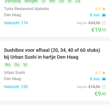
Vandaag
Morgen
Di
Wo
Do
Vr
Za
Turks Restaurant Alaturka
8.9
star
Den Haag
8 min.
directions_car
Verkocht: 174
€33
,95
Regulier
€19
,95
Sushibox voor afhaal (20, 34, 40 of 60 stuks)
49%
bij Urban Sushi in hartje Den Haag
Wo
Do
Vr
Urban Sushi
8.7
star
Den Haag
8 min.
directions_car
Verkocht: 230
€18
,50
Regulier
€9
,40