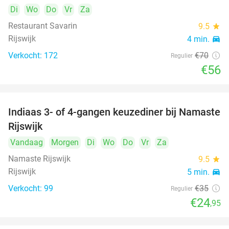
Di
Wo
Do
Vr
Za
Restaurant Savarin
9.5
star
Rijswijk
4 min.
directions_car
Verkocht: 172
€70
Regulier
€56
Indiaas 3- of 4-gangen keuzediner bij Namaste
29%
Rijswijk
Vandaag
Morgen
Di
Wo
Do
Vr
Za
Namaste Rijswijk
9.5
star
Rijswijk
5 min.
directions_car
Verkocht: 99
€35
Regulier
€24
,95