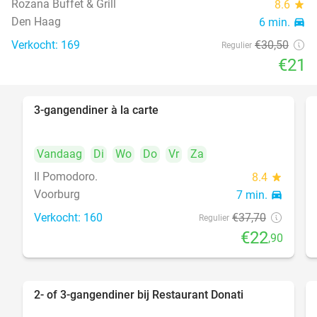
Rozana Buffet & Grill
8.6
star
food
Den Haag
6 min.
directions_car
Verkocht: 169
€30
,50
Regulier
€21
3-gangendiner à la carte
39%
Vandaag
Di
Wo
Do
Vr
Za
Il Pomodoro.
8.4
star
Voorburg
7 min.
directions_car
Verkocht: 160
€37
,70
Regulier
€22
,90
2- of 3-gangendiner bij Restaurant Donati
41%