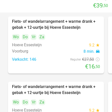
€39
,50
Fiets- of wandelarrangement + warme drank +
40%
gebak + 12-uurtje bij Hoeve Essesteijn
Wo
Do
Vr
Za
Hoeve Essesteijn
9.2
star
Voorburg
8 min.
directions_car
Verkocht: 146
€27
,50
Regulier
€16
,50
Fiets- of wandelarrangement + warme drank +
40%
gebak + 12-uurtje bij Hoeve Essesteijn
Wo
Do
Vr
Za
Hoeve Essesteijn
9.2
star