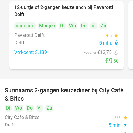
12-uurtje of 2-gangen keuzelunch bij Pavarotti
31%
Delft
Vandaag
Morgen
Di
Wo
Do
Vr
Za
Pavarotti Delft
9.6
star
Delft
5 min.
directions_walk
Verkocht: 2.139
€13
,75
Regulier
€9
,50
Surinaams 3-gangen keuzediner bij City Café
21%
& Bites
Di
Wo
Do
Vr
Za
City Café & Bites
9.9
star
Delft
5 min.
directions_walk