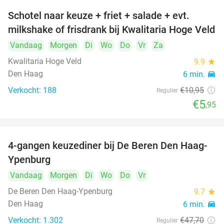
Schotel naar keuze + friet + salade + evt.
46%
milkshake of frisdrank bij Kwalitaria Hoge Veld
Vandaag
Morgen
Di
Wo
Do
Vr
Za
Kwalitaria Hoge Veld
9.9
star
Den Haag
6 min.
directions_car
Verkocht: 188
€10
,95
Regulier
€5
,95
4-gangen keuzediner bij De Beren Den Haag-
46%
Ypenburg
Vandaag
Morgen
Di
Wo
Do
Vr
De Beren Den Haag-Ypenburg
9.7
star
Den Haag
6 min.
directions_car
Verkocht: 1.302
€47
,70
Regulier