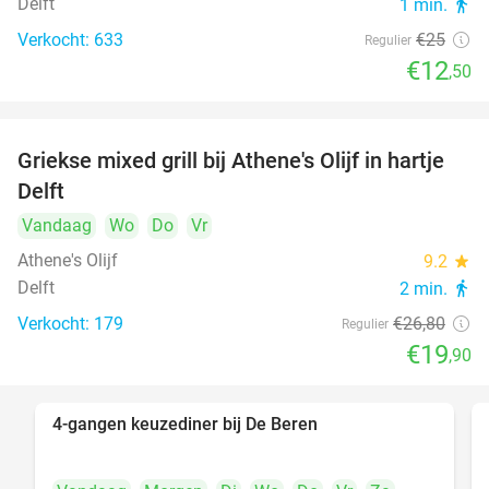
Delft
1 min.
directions_walk
Verkocht: 633
€25
Regulier
€12
,50
Griekse mixed grill bij Athene's Olijf in hartje
26%
Delft
Vandaag
Wo
Do
Vr
Athene's Olijf
9.2
star
Delft
2 min.
directions_walk
Verkocht: 179
€26
,80
Regulier
€19
,90
4-gangen keuzediner bij De Beren
46%