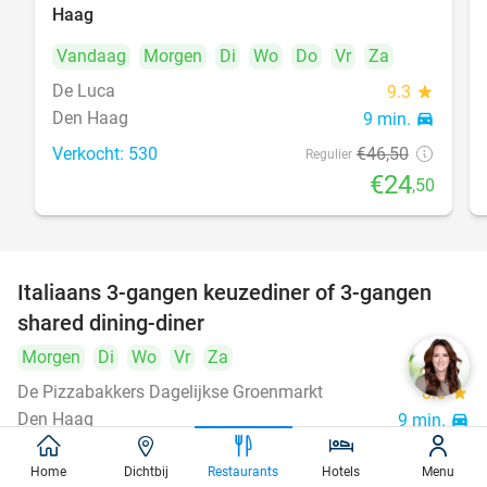
Haag
Vandaag
Morgen
Di
Wo
Do
Vr
Za
De Luca
9.3
star
Den Haag
9 min.
directions_car
Verkocht: 530
€46
,50
Regulier
€24
,50
Italiaans 3-gangen keuzediner of 3-gangen
50%
shared dining-diner
Morgen
Di
Wo
Vr
Za
De Pizzabakkers Dagelijkse Groenmarkt
8.6
star
Den Haag
9 min.
directions_car
Verkocht: 760
€39
,95
Regulier
Home
Dichtbij
Restaurants
Hotels
Menu
€19
,95