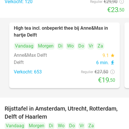
Verkocht: 120
€29
,90
Regulier
€23
,50
High tea incl. onbeperkt thee bij Anne&Max in
29%
hartje Delft
Vandaag
Morgen
Di
Wo
Do
Vr
Za
Anne&Max Delft
9.1
star
Delft
6 min.
directions_walk
Verkocht: 653
€27
,50
Regulier
€19
,50
Rijsttafel in Amsterdam, Utrecht, Rotterdam,
19%
Delft of Haarlem
Vandaag
Morgen
Di
Wo
Do
Vr
Za