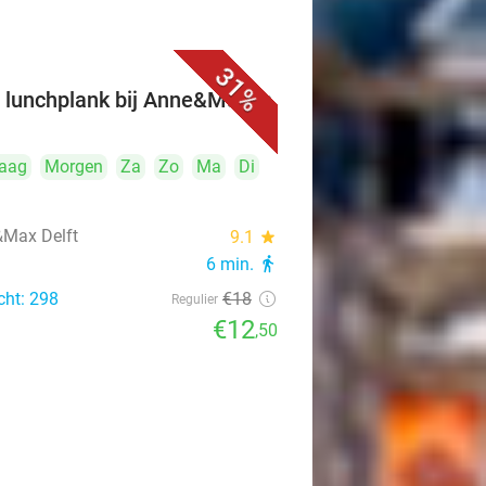
31%
 lunchplank bij Anne&Max in
t
aag
Morgen
Za
Zo
Ma
Di
Max Delft
9.1
star
6 min.
directions_walk
cht: 298
€18
Regulier
€12
,50