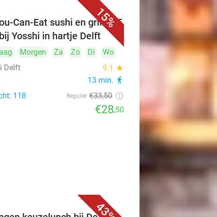
15%
ou-Can-Eat sushi en grill (2,5
bij Yosshi in hartje Delft
aag
Morgen
Za
Zo
Di
Wo
 Delft
9.1
star
13 min.
directions_walk
cht: 118
€33
,50
Regulier
€28
,50
43%