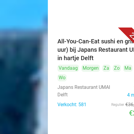
2
All-You-Can-Eat sushi en grill
uur) bij Japans Restaurant 
in hartje Delft
Vandaag
Morgen
Za
Zo
Ma
Wo
Japans Restaurant UMAI
Delft
4 
Verkocht: 581
€36
Regulier
€