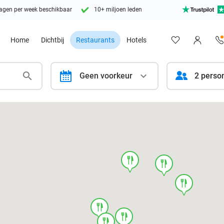
agen per week beschikbaar
10+ miljoen leden
Home
Dichtbij
Restaurants
Hotels
calendar
Geen voorkeur
2 perso
food
food
food
food
food
food