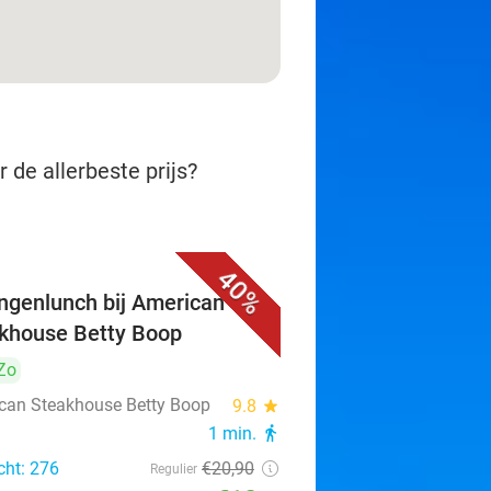
 de allerbeste prijs?
40%
ngenlunch bij American
khouse Betty Boop
Zo
can Steakhouse Betty Boop
9.8
star
1 min.
directions_walk
cht: 276
€20
,90
Regulier