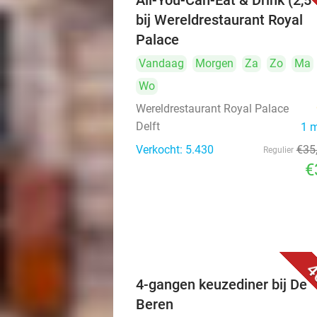
All-You-Can-Eat & Drink (2,5 
bij Wereldrestaurant Royal
Palace
Vandaag
Morgen
Za
Zo
Ma
Wo
Wereldrestaurant Royal Palace
Delft
1 
Verkocht: 5.430
€35
Regulier
€
4
4-gangen keuzediner bij De
Beren