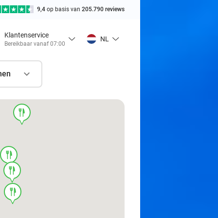
9,4
op basis van
205.790 reviews
Klantenservice
NL
Bereikbaar vanaf 07:00
nen
food
food
food
food