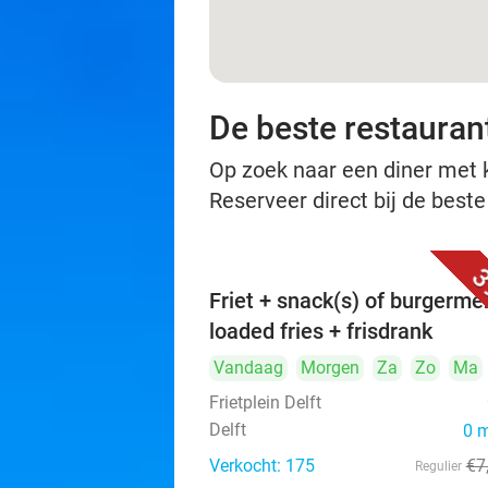
De beste restaurant
Op zoek naar een diner met ko
Reserveer direct bij de beste
3
Friet + snack(s) of burgerme
loaded fries + frisdrank
Vandaag
Morgen
Za
Zo
Ma
Frietplein Delft
Delft
0 
Verkocht: 175
€7
Regulier