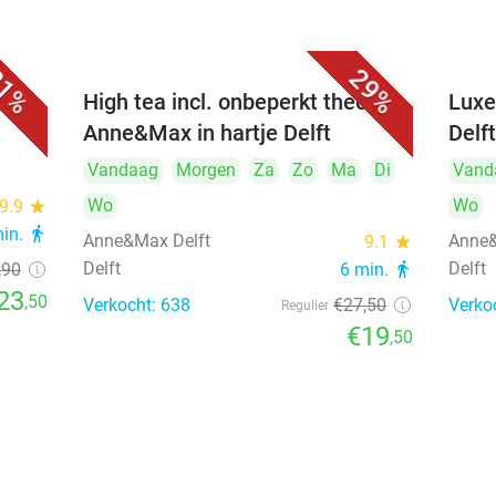
1%
29%
iner
High tea incl. onbeperkt thee bij
Luxe
Anne&Max in hartje Delft
Delf
Vandaag
Morgen
Za
Zo
Ma
Di
Vand
Wo
Wo
9.9
star
min.
directions_walk
Anne&Max Delft
Anne&
9.1
star
Delft
Delft
,90
6 min.
directions_walk
23
,50
Verkocht: 638
€27
,50
Verko
Regulier
€19
,50