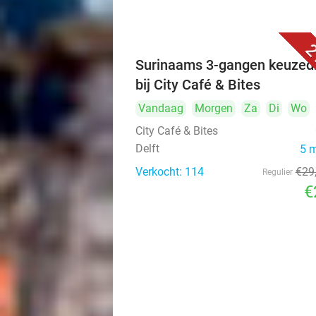
2
Surinaams 3-gangen keuzed
bij City Café & Bites
Vandaag
Morgen
Za
Di
Wo
City Café & Bites
Delft
5 
Verkocht: 114
€29
Regulier
€