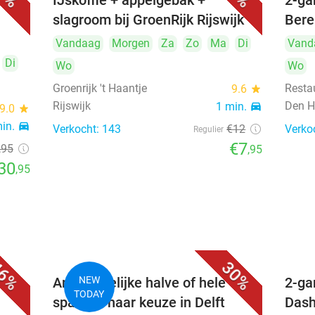
uur)
IJskoffie + appelgebak +
2-ga
slagroom bij GroenRijk Rijswijk
Bere
Vandaag
Morgen
Za
Zo
Ma
Di
Vand
Di
Wo
Wo
Groenrijk 't Haantje
Resta
9.6
star
Rijswijk
Den H
1 min.
directions_car
9.0
star
min.
directions_car
Verkocht: 143
€12
Verko
Regulier
€7
,95
,95
30
,95
6%
30%
Ambachtelijke halve of hele
NEW
2-ga
TODAY
sparerib naar keuze in Delft
Dash