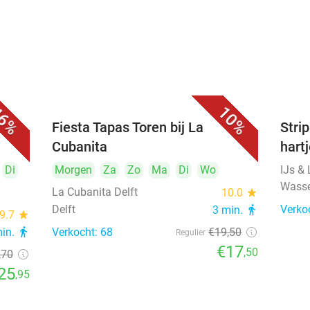
6%
10%
Fiesta Tapas Toren bij La
Strip
Cubanita
hart
Di
Morgen
Za
Zo
Ma
Di
Wo
IJs &
Wass
La Cubanita Delft
10.0
star
Delft
Verko
3 min.
directions_walk
9.7
star
min.
directions_walk
Verkocht: 68
€19
,50
Regulier
€17
,50
,70
25
,95