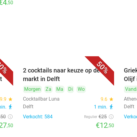
€4
,50
0%
50%
bij
2 cocktails naar keuze op de
Griek
t
markt in Delft
Olijf
Morgen
Za
Ma
Di
Wo
Vand
Cocktailbar Luna
Athene
9.9
star
9.6
star
Delft
Delft
min.
directions_walk
1 min.
directions_walk
,50
Verkocht: 584
€25
Verko
Regulier
27
€12
,50
,50