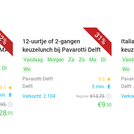
2%
31%
 (3
12-uurtje of 2-gangen
Ital
UMAI
keuzelunch bij Pavarotti Delft
keuz
Vandaag
Morgen
Za
Zo
Ma
Di
Vand
Di
Wo
Wo
Pavarotti Delft
Pavaro
9.6
star
Delft
Delft
5 min.
directions_walk
9.1
star
min.
directions_walk
Verkocht: 2.104
€13
,75
Verko
Regulier
€9
,95
,50
28
,95