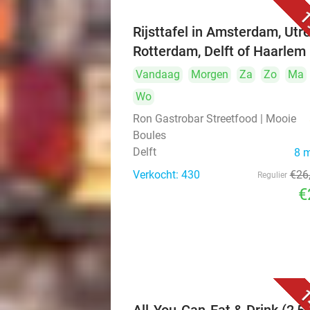
1
Rijsttafel in Amsterdam, Utre
Rotterdam, Delft of Haarlem
Vandaag
Morgen
Za
Zo
Ma
Wo
Ron Gastrobar Streetfood | Mooie
Boules
Delft
8 
Verkocht: 430
€26
Regulier
€
1