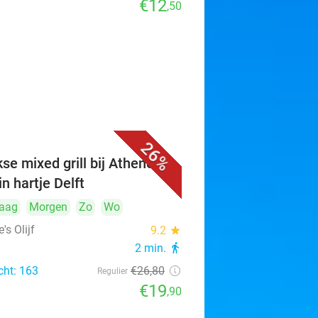
€12
,50
26%
se mixed grill bij Athene's
 in hartje Delft
aag
Morgen
Zo
Wo
's Olijf
9.2
star
2 min.
directions_walk
cht: 163
€26
,80
Regulier
€19
,90