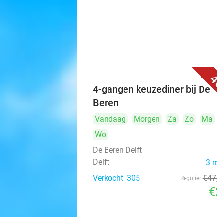
4
4-gangen keuzediner bij De
Beren
Vandaag
Morgen
Za
Zo
Ma
Wo
De Beren Delft
Delft
3 
Verkocht: 305
€47
Regulier
€