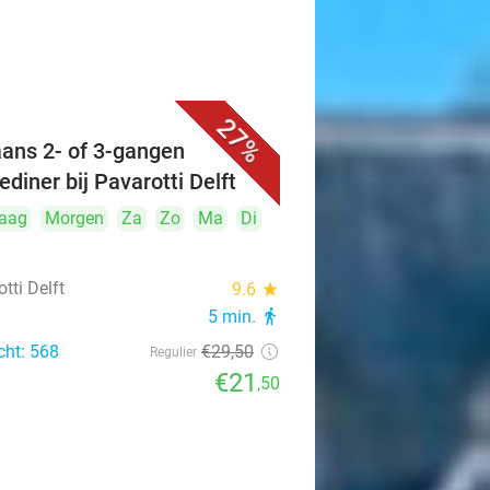
27%
iaans 2- of 3-gangen
ediner bij Pavarotti Delft
aag
Morgen
Za
Zo
Ma
Di
tti Delft
9.6
star
5 min.
directions_walk
cht: 568
€29
,50
Regulier
€21
,50