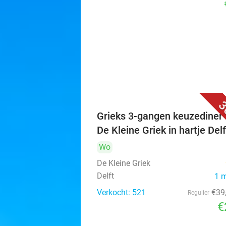
3
Grieks 3-gangen keuzediner 
De Kleine Griek in hartje Delf
Wo
De Kleine Griek
Delft
1 
Verkocht: 521
€39
Regulier
€