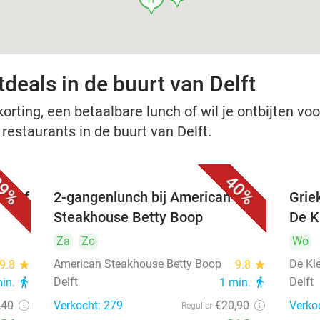
deals in de buurt van Delft
rting, een betaalbare lunch of wil je ontbijten voor
 restaurants in de buurt van Delft.
9%
40%
nu of
2-gangenlunch bij American
Grie
Steakhouse Betty Boop
De Kl
Za
Zo
Wo
American Steakhouse Betty Boop
De Kle
9.8
star
9.8
star
Delft
Delft
min.
directions_walk
1 min.
directions_walk
,40
Verkocht: 279
€20
,90
Verko
Regulier