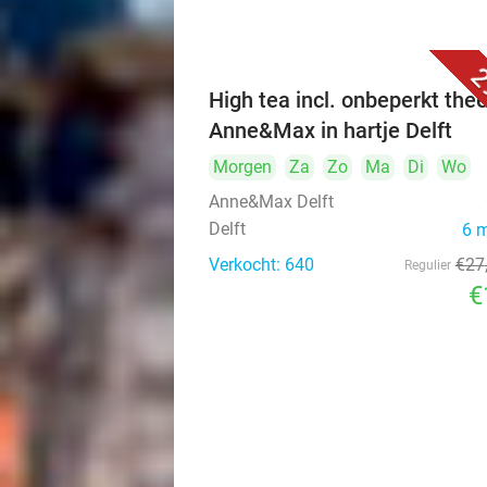
2
High tea incl. onbeperkt thee
Anne&Max in hartje Delft
Morgen
Za
Zo
Ma
Di
Wo
Anne&Max Delft
Delft
6 
Verkocht: 640
€27
Regulier
€