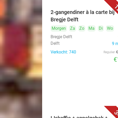
1
2-gangendiner à la carte bij
Bregje Delft
Morgen
Za
Zo
Ma
Di
Wo
Bregje Delft
Delft
9 
Verkocht: 740
Regulier
€
3