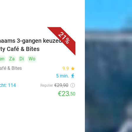
21%
naams 3-gangen keuzediner
ity Café & Bites
en
Za
Di
Wo
afé & Bites
9.9
star
5 min.
directions_walk
cht: 114
€29
,90
Regulier
€23
,50