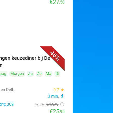
€27
,50
46%
ngen keuzediner bij De
n
aag
Morgen
Za
Zo
Ma
Di
ren Delft
9.7
star
3 min.
directions_walk
cht: 309
€47
,70
Regulier
€25
,95