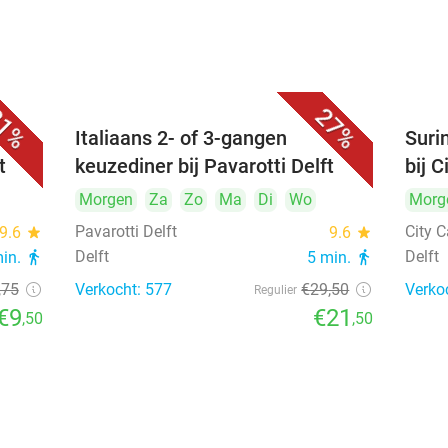
1%
27%
Italiaans 2- of 3-gangen
Suri
t
keuzediner bij Pavarotti Delft
bij C
Morgen
Za
Zo
Ma
Di
Wo
Morg
Pavarotti Delft
City C
9.6
star
9.6
star
Delft
Delft
min.
directions_walk
5 min.
directions_walk
,75
Verkocht: 577
€29
,50
Verko
Regulier
€9
€21
,50
,50