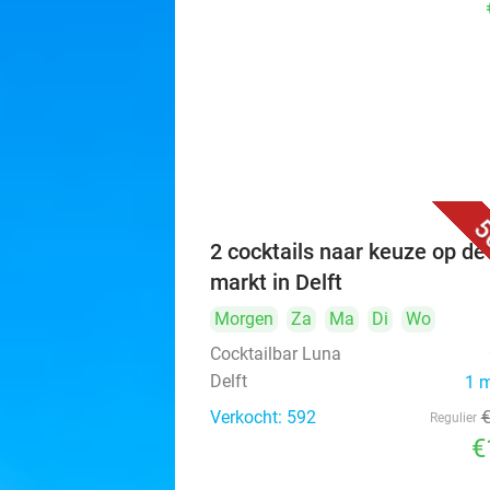
5
2 cocktails naar keuze op de
markt in Delft
Morgen
Za
Ma
Di
Wo
Cocktailbar Luna
Delft
1 
Verkocht: 592
Regulier
€