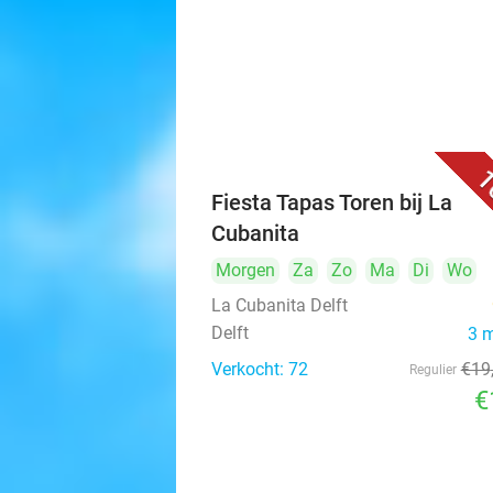
1
Fiesta Tapas Toren bij La
Cubanita
Morgen
Za
Zo
Ma
Di
Wo
La Cubanita Delft
Delft
3 
Verkocht: 72
€19
Regulier
€