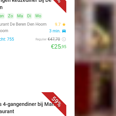
ngen keuzediner bij De
n
en
Zo
Ma
Di
Wo
urant De Beren Den Hoorn
9.7
star
oorn
3 min.
directions_car
cht: 755
€47
,70
Regulier
€25
,95
59%
s 4-gangendiner bij Mahzen
aurant