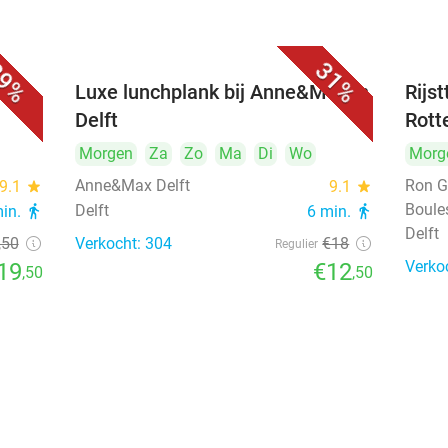
9%
31%
 bij
Luxe lunchplank bij Anne&Max in
Rijs
Delft
Rott
Morgen
Za
Zo
Ma
Di
Wo
Morg
Anne&Max Delft
Ron G
9.1
star
9.1
star
Boule
Delft
min.
directions_walk
6 min.
directions_walk
Delft
,50
Verkocht: 304
€18
Regulier
Verko
19
€12
,50
,50