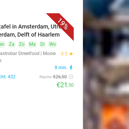
19%
ttafel in Amsterdam, Utrecht,
erdam, Delft of Haarlem
en
Za
Zo
Ma
Di
Wo
astrobar Streetfood | Mooie
8.5
star
s
8 min.
directions_walk
cht: 432
€26
,50
Regulier
€21
,50