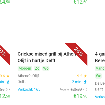
€4
€12
,50
,50
0%
26%
Griekse mixed grill bij Athene's
4-ga
Olijf in hartje Delft
Bere
Morgen
Zo
Wo
Vand
Athene's Olijf
Wo
9.6
star
9.2
star
Delft
min.
directions_walk
2 min.
directions_walk
De Be
Delft
€25
Verkocht: 165
€26
,80
Regulier
12
€19
,50
,90
Verko