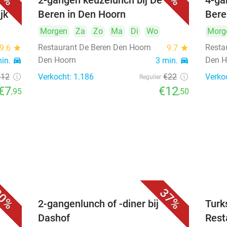
2-gangen keuzelunch bij De
4-ga
jk
Beren in Den Hoorn
Bere
Morgen
Za
Zo
Ma
Di
Wo
Morg
Restaurant De Beren Den Hoorn
Resta
9.6
star
9.7
star
Den Hoorn
Den H
min.
directions_car
3 min.
directions_car
€12
Verkocht: 1.186
€22
Verko
Regulier
€7
€12
,95
,50
0%
37%
2-gangenlunch of -diner bij
Turk
Dashof
Rest