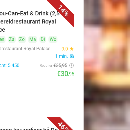
14%
You-Can-Eat & Drink (2,5 uur)
Wereldrestaurant Royal
ce
en
Za
Zo
Ma
Di
Wo
drestaurant Royal Palace
9.0
star
1 min.
directions_car
cht: 5.450
€35
,95
Regulier
€30
,95
46%