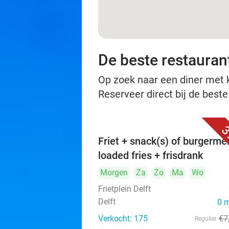
De beste restaurant
Op zoek naar een diner met ko
Reserveer direct bij de beste
3
Friet + snack(s) of burgerme
loaded fries + frisdrank
Morgen
Za
Zo
Ma
Wo
Frietplein Delft
Delft
0 
Verkocht: 175
€7
Regulier