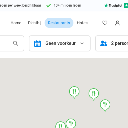
agen per week beschikbaar
10+ miljoen leden
Home
Dichtbij
Restaurants
Hotels
calendar
Geen voorkeur
2 perso
food
food
food
food
food