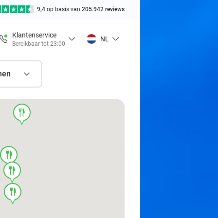
9,4
op basis van
205.942 reviews
Klantenservice
NL
Bereikbaar tot 23:00
nen
food
food
food
food