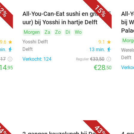
2%
15%
All-You-Can-Eat sushi en grill (2,5
All-
uur) bij Yosshi in hartje Delft
bij 
Pala
Morgen
Za
Zo
Di
Wo
Morg
Yosshi Delft
9.6
star
9.1
star
Delft
min.
directions_walk
13 min.
directions_walk
Werel
Delft
€17
Verkocht: 124
€33
,50
Regulier
14
€28
Verko
,95
,50
4%
43%