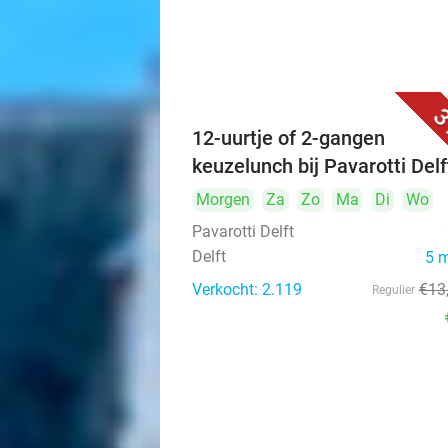
3
12-uurtje of 2-gangen
keuzelunch bij Pavarotti Delf
Morgen
Za
Zo
Ma
Di
Wo
Pavarotti Delft
Delft
5 
Verkocht: 2.119
€13
Regulier