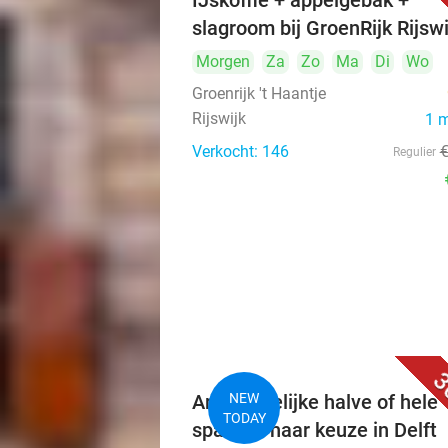
IJskoffie + appelgebak +
slagroom bij GroenRijk Rijswi
Morgen
Za
Zo
Ma
Di
Wo
Groenrijk 't Haantje
Rijswijk
1 
Verkocht: 146
Regulier
3
Ambachtelijke halve of hele
NEW
TODAY
sparerib naar keuze in Delft