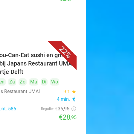
22%
ou-Can-Eat sushi en grill (3
 bij Japans Restaurant UMAI
rtje Delft
en
Za
Zo
Ma
Di
Wo
s Restaurant UMAI
9.1
star
4 min.
directions_walk
cht: 586
€36
,95
Regulier
€28
,95