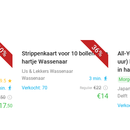
0%
36%
Strippenkaart voor 10 bollen ijs in
All-Y
hartje Wassenaar
uur)
in ha
IJs & Lekkers Wassenaar
Wassenaar
3 min.
directions_walk
Morg
9.5
star
Verkocht: 70
€22
min.
directions_walk
Regulier
Japan
€14
Delft
,50
17
Verko
,50