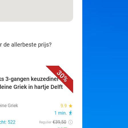
 de allerbeste prijs?
30%
ks 3-gangen keuzediner bij
eine Griek in hartje Delft
ine Griek
9.9
star
1 min.
directions_walk
cht: 522
€39
,50
Regulier