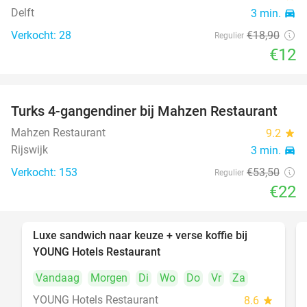
Delft
3 min.
directions_car
Verkocht: 28
€18
,90
Regulier
€12
Turks 4-gangendiner bij Mahzen Restaurant
59%
Mahzen Restaurant
9.2
star
Rijswijk
3 min.
directions_car
Verkocht: 153
€53
,50
Regulier
€22
Luxe sandwich naar keuze + verse koffie bij
50%
YOUNG Hotels Restaurant
Vandaag
Morgen
Di
Wo
Do
Vr
Za
YOUNG Hotels Restaurant
8.6
star