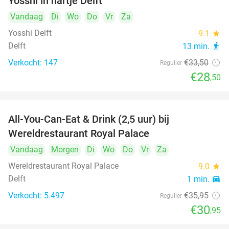
Yosshi in hartje Delft
Vandaag
Di
Wo
Do
Vr
Za
Yosshi Delft
9.1
star
Delft
13 min.
directions_walk
Verkocht: 147
€33
,50
Regulier
€28
,50
All-You-Can-Eat & Drink (2,5 uur) bij
14%
Wereldrestaurant Royal Palace
Vandaag
Morgen
Di
Wo
Do
Vr
Za
Wereldrestaurant Royal Palace
9.0
star
Delft
1 min.
directions_car
Verkocht: 5.497
€35
,95
Regulier
€30
,95