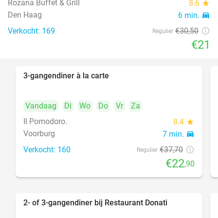
Rozana Buffet & Grill
8.6
star
food
Den Haag
6 min.
directions_car
Verkocht: 169
€30
,50
Regulier
€21
3-gangendiner à la carte
39%
Vandaag
Di
Wo
Do
Vr
Za
Il Pomodoro.
8.4
star
Voorburg
7 min.
directions_car
Verkocht: 160
€37
,70
Regulier
€22
,90
2- of 3-gangendiner bij Restaurant Donati
41%