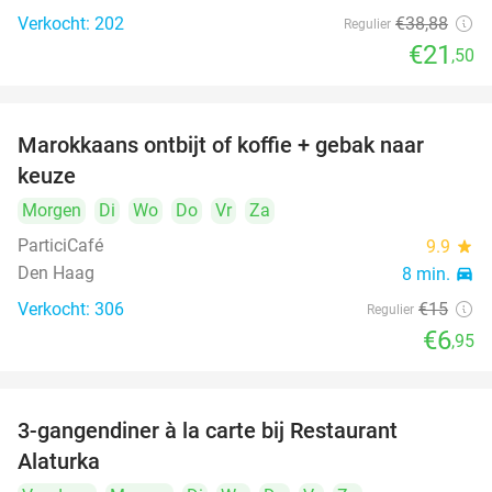
Verkocht: 202
€38
,88
Regulier
€21
,50
Marokkaans ontbijt of koffie + gebak naar
54%
keuze
Morgen
Di
Wo
Do
Vr
Za
ParticiCafé
9.9
star
Den Haag
8 min.
directions_car
Verkocht: 306
€15
Regulier
food
food
€6
,95
3-gangendiner à la carte bij Restaurant
41%
Alaturka