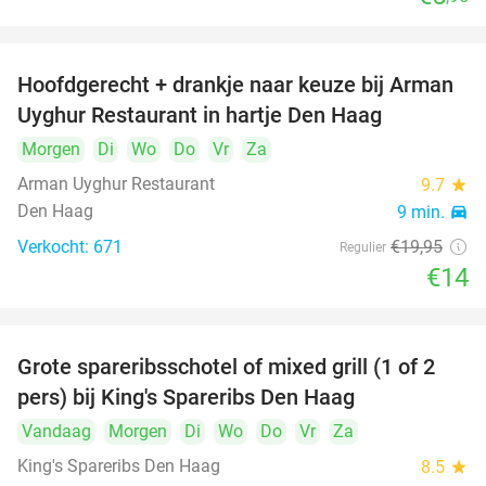
Hoofdgerecht + drankje naar keuze bij Arman
30%
Uyghur Restaurant in hartje Den Haag
Morgen
Di
Wo
Do
Vr
Za
Arman Uyghur Restaurant
9.7
star
Den Haag
9 min.
directions_car
Verkocht: 671
€19
,95
Regulier
€14
Grote spareribsschotel of mixed grill (1 of 2
32%
pers) bij King's Spareribs Den Haag
Vandaag
Morgen
Di
Wo
Do
Vr
Za
King's Spareribs Den Haag
8.5
star