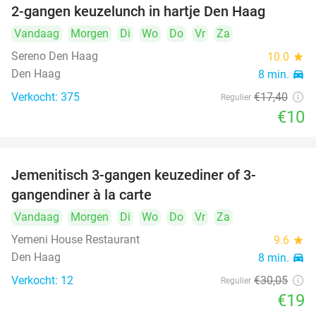
2-gangen keuzelunch in hartje Den Haag
43%
Vandaag
Morgen
Di
Wo
Do
Vr
Za
Sereno Den Haag
10.0
star
Den Haag
8 min.
directions_car
Verkocht: 375
€17
,40
Regulier
€10
Jemenitisch 3-gangen keuzediner of 3-
37%
gangendiner à la carte
Vandaag
Morgen
Di
Wo
Do
Vr
Za
Yemeni House Restaurant
9.6
star
Den Haag
8 min.
directions_car
Verkocht: 12
€30
,05
Regulier
€19