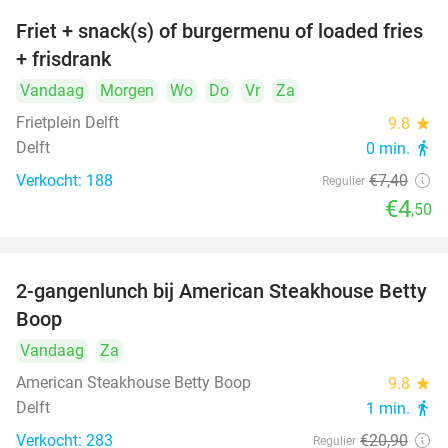
Friet + snack(s) of burgermenu of loaded fries
39%
+ frisdrank
Vandaag
Morgen
Wo
Do
Vr
Za
Frietplein Delft
9.8
star
Delft
0 min.
directions_walk
Verkocht: 188
€7
,40
Regulier
€4
,50
2-gangenlunch bij American Steakhouse Betty
40%
Boop
Vandaag
Za
American Steakhouse Betty Boop
9.8
star
Delft
1 min.
directions_walk
Verkocht: 283
€20
,90
Regulier