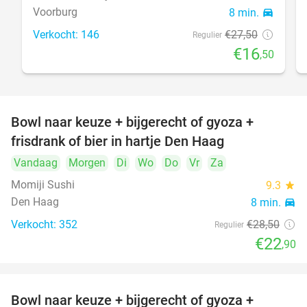
Voorburg
8 min.
directions_car
Verkocht: 146
€27
,50
Regulier
€16
,50
Bowl naar keuze + bijgerecht of gyoza +
20%
frisdrank of bier in hartje Den Haag
Vandaag
Morgen
Di
Wo
Do
Vr
Za
Momiji Sushi
9.3
star
Den Haag
8 min.
directions_car
Verkocht: 352
€28
,50
Regulier
€22
,90
Bowl naar keuze + bijgerecht of gyoza +
20%