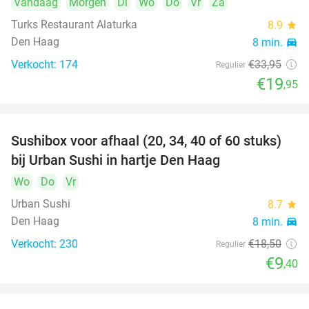
Vandaag
Morgen
Di
Wo
Do
Vr
Za
Turks Restaurant Alaturka
8.9
star
Den Haag
8 min.
directions_car
Verkocht: 174
€33
,95
Regulier
€19
,95
Sushibox voor afhaal (20, 34, 40 of 60 stuks)
49%
bij Urban Sushi in hartje Den Haag
Wo
Do
Vr
Urban Sushi
8.7
star
Den Haag
8 min.
directions_car
Verkocht: 230
€18
,50
Regulier
€9
,40