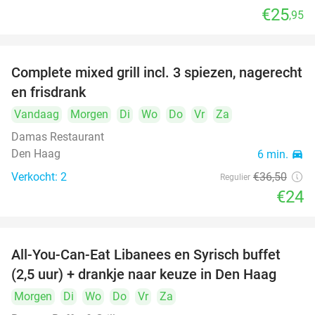
€25
,95
food
food
food
Complete mixed grill incl. 3 spiezen, nagerecht
34%
en frisdrank
food
Vandaag
Morgen
Di
Wo
Do
Vr
Za
food
Damas Restaurant
Den Haag
6 min.
directions_car
Verkocht: 2
€36
,50
Regulier
€24
All-You-Can-Eat Libanees en Syrisch buffet
31%
(2,5 uur) + drankje naar keuze in Den Haag
Morgen
Di
Wo
Do
Vr
Za
food
food