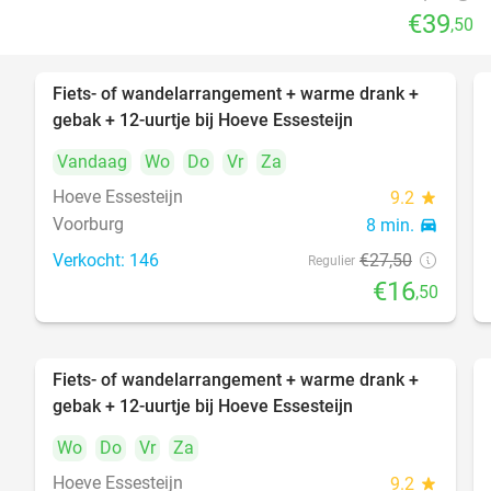
€39
,50
Fiets- of wandelarrangement + warme drank +
40%
gebak + 12-uurtje bij Hoeve Essesteijn
Vandaag
Wo
Do
Vr
Za
Hoeve Essesteijn
9.2
star
Voorburg
8 min.
directions_car
Verkocht: 146
€27
,50
Regulier
€16
,50
Fiets- of wandelarrangement + warme drank +
40%
gebak + 12-uurtje bij Hoeve Essesteijn
Wo
Do
Vr
Za
Hoeve Essesteijn
9.2
star