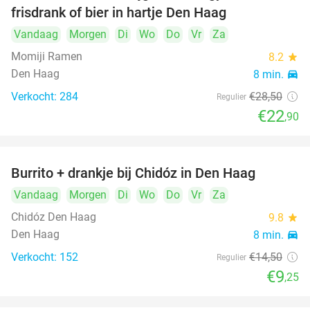
frisdrank of bier in hartje Den Haag
Vandaag
Morgen
Di
Wo
Do
Vr
Za
Momiji Ramen
8.2
star
Den Haag
8 min.
directions_car
Verkocht: 284
€28
,50
Regulier
€22
,90
Burrito + drankje bij Chidóz in Den Haag
36%
Vandaag
Morgen
Di
Wo
Do
Vr
Za
Chidóz Den Haag
9.8
star
Den Haag
8 min.
directions_car
Verkocht: 152
€14
,50
Regulier
€9
,25