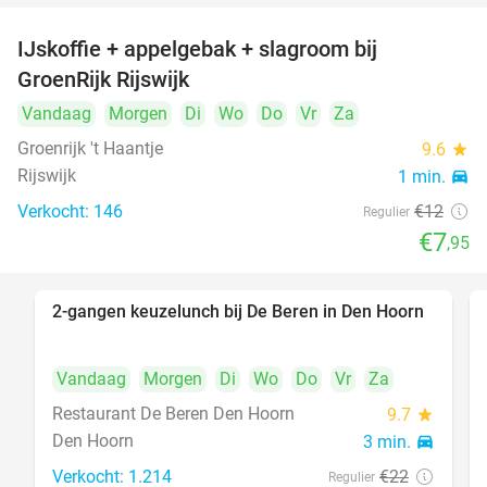
IJskoffie + appelgebak + slagroom bij
34%
GroenRijk Rijswijk
Vandaag
Morgen
Di
Wo
Do
Vr
Za
Groenrijk 't Haantje
9.6
star
Rijswijk
1 min.
directions_car
Verkocht: 146
€12
Regulier
€7
,95
2-gangen keuzelunch bij De Beren in Den Hoorn
43%
Vandaag
Morgen
Di
Wo
Do
Vr
Za
Restaurant De Beren Den Hoorn
9.7
star
Den Hoorn
3 min.
directions_car
Verkocht: 1.214
€22
Regulier