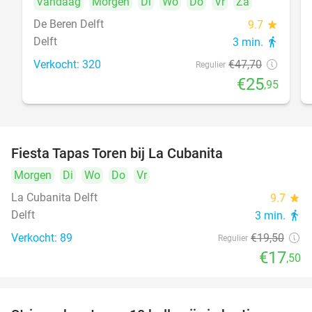
Vandaag
Morgen
Di
Wo
Do
Vr
Za
De Beren Delft
9.7
star
Delft
3 min.
directions_walk
Verkocht: 320
€47
,70
Regulier
€25
,95
Fiesta Tapas Toren bij La Cubanita
10%
Morgen
Di
Wo
Do
Vr
La Cubanita Delft
9.7
star
Delft
3 min.
directions_walk
Verkocht: 89
€19
,50
Regulier
€17
,50