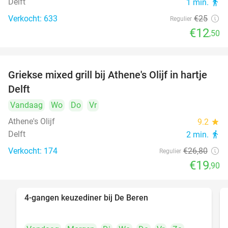
Delft
1 min.
directions_walk
Verkocht: 633
€25
Regulier
€12
,50
Griekse mixed grill bij Athene's Olijf in hartje
26%
Delft
Vandaag
Wo
Do
Vr
Athene's Olijf
9.2
star
Delft
2 min.
directions_walk
Verkocht: 174
€26
,80
Regulier
€19
,90
4-gangen keuzediner bij De Beren
46%