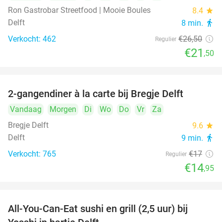
Ron Gastrobar Streetfood | Mooie Boules
8.4
star
Delft
8 min.
directions_walk
Verkocht: 462
€26
,50
Regulier
€21
,50
2-gangendiner à la carte bij Bregje Delft
12%
Vandaag
Morgen
Di
Wo
Do
Vr
Za
Bregje Delft
9.6
star
Delft
9 min.
directions_walk
Verkocht: 765
€17
Regulier
€14
,95
All-You-Can-Eat sushi en grill (2,5 uur) bij
15%