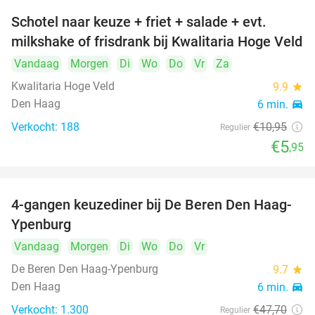
Schotel naar keuze + friet + salade + evt.
46%
milkshake of frisdrank bij Kwalitaria Hoge Veld
Vandaag
Morgen
Di
Wo
Do
Vr
Za
Kwalitaria Hoge Veld
9.9
star
Den Haag
6 min.
directions_car
Verkocht: 188
€10
,95
Regulier
€5
,95
4-gangen keuzediner bij De Beren Den Haag-
46%
Ypenburg
Vandaag
Morgen
Di
Wo
Do
Vr
De Beren Den Haag-Ypenburg
9.7
star
Den Haag
6 min.
directions_car
Verkocht: 1.300
€47
,70
Regulier