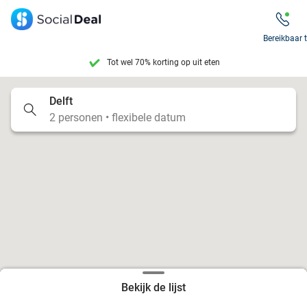
Tot wel 70% korting op uit eten
Bereikbaar 
7 dagen per week beschikbaar
10+ miljoen leden
Delft
2 personen • flexibele datum
9,4
op basis van
206.270 reviews
Tot wel 70% korting op uit eten
7 dagen per week beschikbaar
10+ miljoen leden
Bekijk de lijst