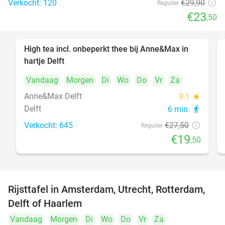
Verkocht: 120
€29
,90
Regulier
€23
,50
High tea incl. onbeperkt thee bij Anne&Max in
29%
hartje Delft
Vandaag
Morgen
Di
Wo
Do
Vr
Za
Anne&Max Delft
9.1
star
Delft
6 min.
directions_walk
Verkocht: 645
€27
,50
Regulier
€19
,50
Rijsttafel in Amsterdam, Utrecht, Rotterdam,
19%
Delft of Haarlem
Vandaag
Morgen
Di
Wo
Do
Vr
Za