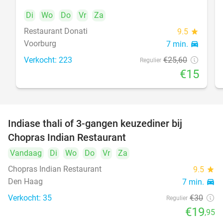
Di
Wo
Do
Vr
Za
Restaurant Donati
food
9.5
star
Voorburg
7 min.
directions_car
Verkocht: 223
€25
,60
Regulier
€15
Indiase thali of 3-gangen keuzediner bij
34%
Chopras Indian Restaurant
food
Vandaag
Di
Wo
Do
Vr
Za
Chopras Indian Restaurant
9.5
star
Den Haag
7 min.
directions_car
Verkocht: 35
€30
Regulier
€19
,95