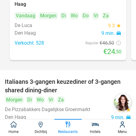
Haag
Vandaag
Morgen
Di
Wo
Do
Vr
Za
De Luca
9.3
star
Den Haag
9 min.
directions_car
Verkocht: 528
€46
,50
Regulier
€24
,50
Italiaans 3-gangen keuzediner of 3-gangen
50%
shared dining-diner
Morgen
Di
Wo
Vr
Za
De Pizzabakkers Dagelijkse Groenmarkt
8.6
star
Den Haag
9 min.
directions_car
Verkocht: 760
€39
,95
Regulier
Home
Dichtbij
Restaurants
Hotels
Menu
€19
,95