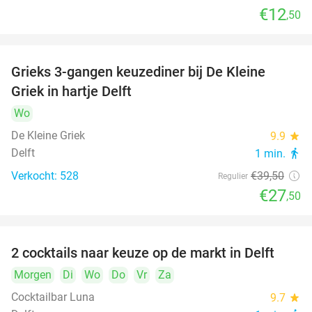
€12
,50
Grieks 3-gangen keuzediner bij De Kleine
30%
Griek in hartje Delft
Wo
De Kleine Griek
9.9
star
Delft
1 min.
directions_walk
Verkocht: 528
€39
,50
Regulier
€27
,50
2 cocktails naar keuze op de markt in Delft
50%
Morgen
Di
Wo
Do
Vr
Za
Cocktailbar Luna
9.7
star