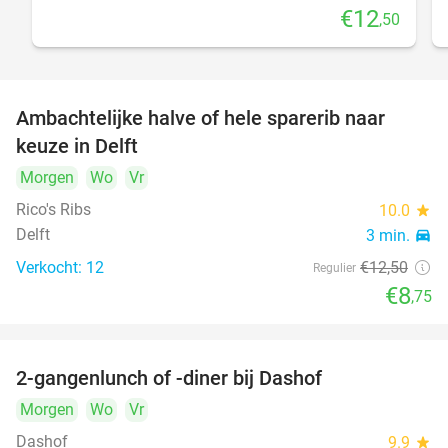
€12
,50
Ambachtelijke halve of hele sparerib naar
30%
keuze in Delft
Morgen
Wo
Vr
Rico's Ribs
10.0
star
Delft
3 min.
directions_car
Verkocht: 12
€12
,50
Regulier
€8
,75
2-gangenlunch of -diner bij Dashof
37%
Morgen
Wo
Vr
Dashof
9.9
star