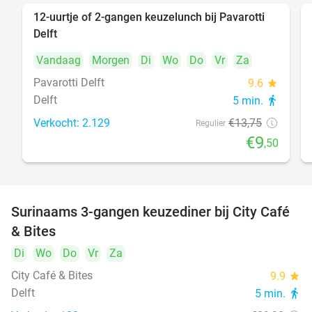
12-uurtje of 2-gangen keuzelunch bij Pavarotti
31%
Delft
Vandaag
Morgen
Di
Wo
Do
Vr
Za
Pavarotti Delft
9.6
star
Delft
5 min.
directions_walk
Verkocht: 2.129
€13
,75
Regulier
€9
,50
Surinaams 3-gangen keuzediner bij City Café
21%
& Bites
Di
Wo
Do
Vr
Za
City Café & Bites
9.9
star
Delft
5 min.
directions_walk