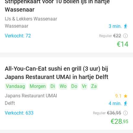
Strippenkaart voor 10 bollen ijs in hartje
36%
Wassenaar
IJs & Lekkers Wassenaar
Wassenaar
3 min.
directions_walk
Verkocht: 72
€22
Regulier
€14
All-You-Can-Eat sushi en grill (3 uur) bij
22%
Japans Restaurant UMAI in hartje Delft
Vandaag
Morgen
Di
Wo
Do
Vr
Za
Japans Restaurant UMAI
9.1
star
Delft
4 min.
directions_walk
Verkocht: 633
€36
,95
Regulier
€28
,95