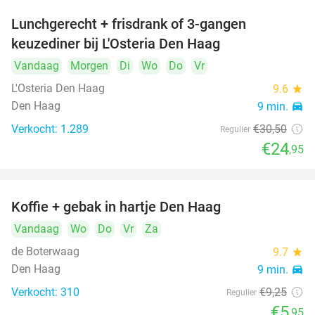
Lunchgerecht + frisdrank of 3-gangen
18%
keuzediner bij L'Osteria Den Haag
Vandaag
Morgen
Di
Wo
Do
Vr
L'Osteria Den Haag
9.6
star
Den Haag
9 min.
directions_car
Verkocht: 1.289
€30
,50
Regulier
€24
,95
Koffie + gebak in hartje Den Haag
36%
Vandaag
Wo
Do
Vr
Za
de Boterwaag
9.7
star
Den Haag
9 min.
directions_car
Verkocht: 310
€9
,25
Regulier
€5
,95