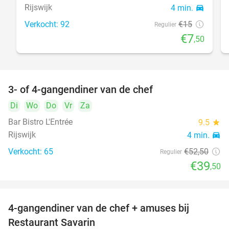
Rijswijk
4 min.
directions_car
Verkocht: 92
€15
Regulier
€7
,50
3- of 4-gangendiner van de chef
25%
Di
Wo
Do
Vr
Za
Bar Bistro L'Entrée
9.5
star
Rijswijk
4 min.
directions_car
Verkocht: 65
€52
,50
Regulier
€39
,50
4-gangendiner van de chef + amuses bij
20%
Restaurant Savarin