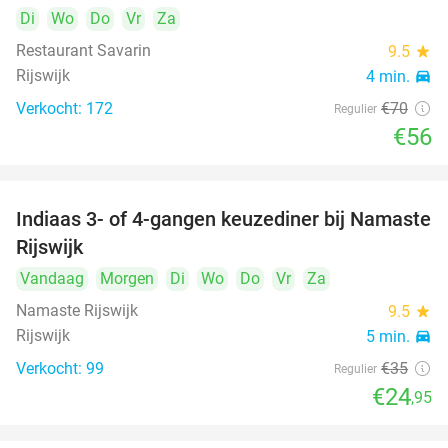
Di
Wo
Do
Vr
Za
Restaurant Savarin
9.5
star
Rijswijk
4 min.
directions_car
Verkocht: 172
€70
Regulier
€56
Indiaas 3- of 4-gangen keuzediner bij Namaste
29%
Rijswijk
Vandaag
Morgen
Di
Wo
Do
Vr
Za
Namaste Rijswijk
9.5
star
Rijswijk
5 min.
directions_car
Verkocht: 99
€35
Regulier
€24
,95