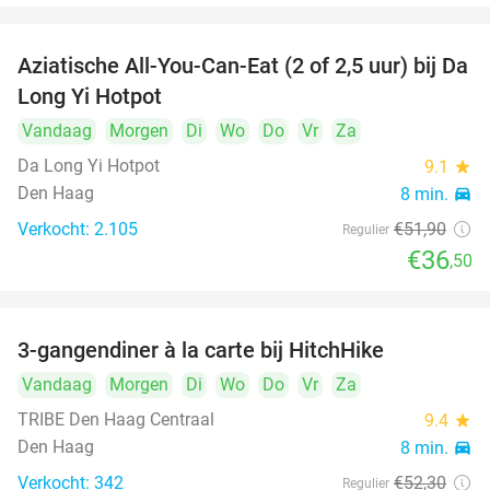
Aziatische All-You-Can-Eat (2 of 2,5 uur) bij Da
30%
Long Yi Hotpot
Vandaag
Morgen
Di
Wo
Do
Vr
Za
Da Long Yi Hotpot
9.1
star
Den Haag
8 min.
directions_car
Verkocht: 2.105
€51
,90
Regulier
€36
,50
3-gangendiner à la carte bij HitchHike
24%
Vandaag
Morgen
Di
Wo
Do
Vr
Za
TRIBE Den Haag Centraal
9.4
star
Den Haag
8 min.
directions_car
Verkocht: 342
€52
,30
Regulier