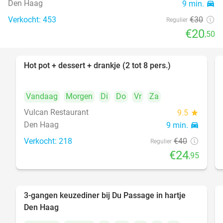
Den Haag
9 min.
directions_car
Verkocht: 453
€30
Regulier
€20
,50
Hot pot + dessert + drankje (2 tot 8 pers.)
38%
Vandaag
Morgen
Di
Do
Vr
Za
Vulcan Restaurant
9.5
star
Den Haag
9 min.
directions_car
Verkocht: 218
€40
Regulier
€24
,95
3-gangen keuzediner bij Du Passage in hartje
47%
Den Haag