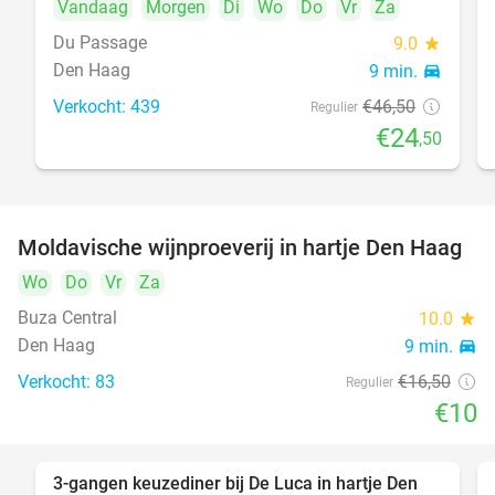
Vandaag
Morgen
Di
Wo
Do
Vr
Za
Du Passage
9.0
star
Den Haag
9 min.
directions_car
Verkocht: 439
€46
,50
Regulier
€24
,50
Moldavische wijnproeverij in hartje Den Haag
39%
Wo
Do
Vr
Za
Buza Central
10.0
star
Den Haag
9 min.
directions_car
Verkocht: 83
€16
,50
Regulier
€10
3-gangen keuzediner bij De Luca in hartje Den
47%