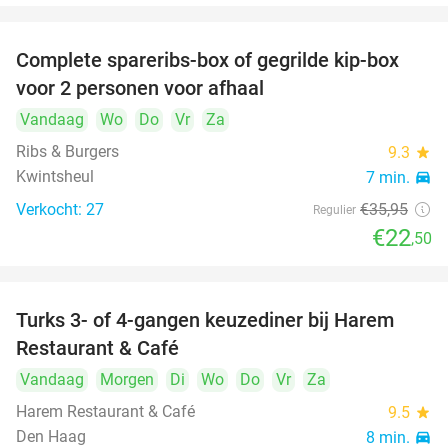
Complete spareribs-box of gegrilde kip-box
37%
voor 2 personen voor afhaal
Vandaag
Wo
Do
Vr
Za
Ribs & Burgers
9.3
star
Kwintsheul
7 min.
directions_car
Verkocht: 27
€35
,95
Regulier
€22
,50
Turks 3- of 4-gangen keuzediner bij Harem
45%
Restaurant & Café
Vandaag
Morgen
Di
Wo
Do
Vr
Za
Harem Restaurant & Café
9.5
star
Den Haag
8 min.
directions_car