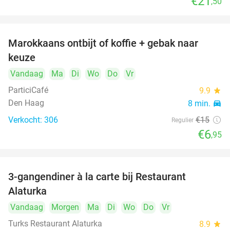
€21
,50
Marokkaans ontbijt of koffie + gebak naar
54%
keuze
Vandaag
Ma
Di
Wo
Do
Vr
ParticiCafé
9.9
star
Den Haag
8 min.
directions_car
Verkocht: 306
€15
Regulier
€6
,95
3-gangendiner à la carte bij Restaurant
41%
Alaturka
Vandaag
Morgen
Ma
Di
Wo
Do
Vr
Turks Restaurant Alaturka
8.9
star