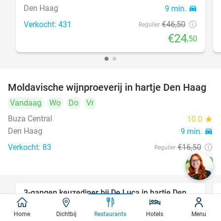
Den Haag
9 min.
directions_car
Verkocht: 431
€46
,50
Regulier
€24
,50
Moldavische wijnproeverij in hartje Den Haag
39%
Vandaag
Wo
Do
Vr
Buza Central
10.0
star
Den Haag
9 min.
directions_car
Verkocht: 83
€16
,50
Regulier
€10
3-gangen keuzediner bij De Luca in hartje Den
47%
Haag
Home
Dichtbij
Restaurants
Hotels
Menu