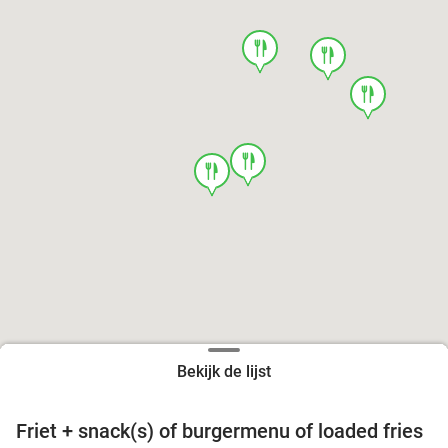
food
food
food
food
food
Bekijk de lijst
Friet + snack(s) of burgermenu of loaded fries
39%
food
food