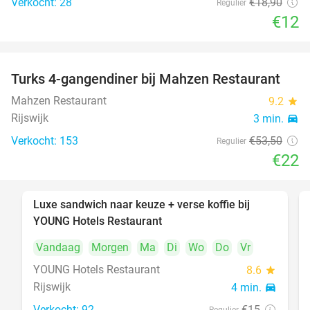
Verkocht: 28
€18
,90
Regulier
€12
Turks 4-gangendiner bij Mahzen Restaurant
59%
Mahzen Restaurant
9.2
star
Rijswijk
3 min.
directions_car
Verkocht: 153
€53
,50
Regulier
€22
Luxe sandwich naar keuze + verse koffie bij
50%
YOUNG Hotels Restaurant
Vandaag
Morgen
Ma
Di
Wo
Do
Vr
YOUNG Hotels Restaurant
8.6
star
Rijswijk
4 min.
directions_car
Verkocht: 92
€15