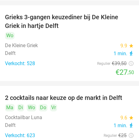
Grieks 3-gangen keuzediner bij De Kleine
30%
Griek in hartje Delft
Wo
De Kleine Griek
9.9
star
Delft
1 min.
directions_walk
Verkocht: 528
€39
,50
Regulier
€27
,50
2 cocktails naar keuze op de markt in Delft
50%
Ma
Di
Wo
Do
Vr
Cocktailbar Luna
9.6
star
Delft
1 min.
directions_walk
Verkocht: 623
€25
Regulier