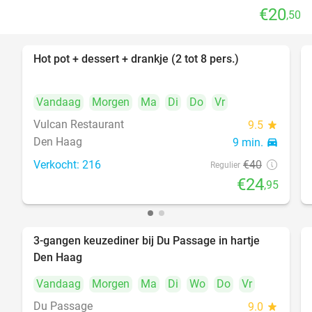
€20
,50
Hot pot + dessert + drankje (2 tot 8 pers.)
38%
Vandaag
Morgen
Ma
Di
Do
Vr
Vulcan Restaurant
9.5
star
Den Haag
9 min.
directions_car
Verkocht: 216
€40
Regulier
€24
,95
3-gangen keuzediner bij Du Passage in hartje
47%
Den Haag
Vandaag
Morgen
Ma
Di
Wo
Do
Vr
Du Passage
9.0
star