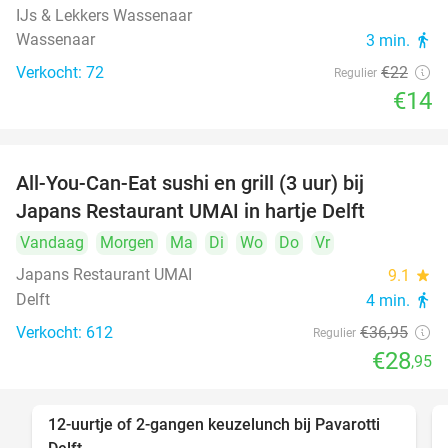
IJs & Lekkers Wassenaar
Wassenaar
3 min.
directions_walk
Verkocht: 72
€22
Regulier
€14
All-You-Can-Eat sushi en grill (3 uur) bij
22%
Japans Restaurant UMAI in hartje Delft
Vandaag
Morgen
Ma
Di
Wo
Do
Vr
Japans Restaurant UMAI
9.1
star
Delft
4 min.
directions_walk
Verkocht: 612
€36
,95
Regulier
€28
,95
12-uurtje of 2-gangen keuzelunch bij Pavarotti
31%