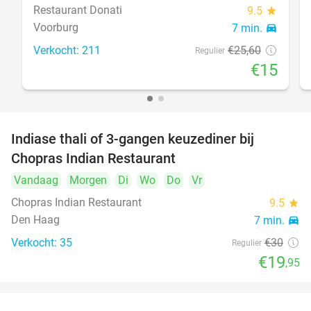
Restaurant Donati
9.5
star
Voorburg
7 min.
directions_car
Verkocht: 211
€25
,60
Regulier
€15
Indiase thali of 3-gangen keuzediner bij
34%
Chopras Indian Restaurant
Vandaag
Morgen
Di
Wo
Do
Vr
Chopras Indian Restaurant
9.5
star
Den Haag
7 min.
directions_car
Verkocht: 35
€30
Regulier
€19
,95