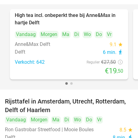
High tea incl. onbeperkt thee bij Anne&Max in
29%
hartje Delft
Vandaag
Morgen
Ma
Di
Wo
Do
Vr
Anne&Max Delft
9.1
star
Delft
6 min.
directions_walk
Verkocht: 642
€27
,50
Regulier
€19
,50
Rijsttafel in Amsterdam, Utrecht, Rotterdam,
19%
Delft of Haarlem
Vandaag
Morgen
Ma
Di
Wo
Do
Vr
Ron Gastrobar Streetfood | Mooie Boules
8.5
star
Delft
8 min.
directions_walk