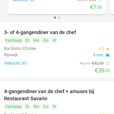
Regulier
€7
,50
3- of 4-gangendiner van de chef
25%
Vandaag
Di
Wo
Do
Vr
Bar Bistro L'Entrée
9.5
star
Rijswijk
4 min.
directions_car
Verkocht: 65
€52
,50
Regulier
€39
,50
4-gangendiner van de chef + amuses bij
20%
Restaurant Savarin
Vandaag
Di
Wo
Do
Vr