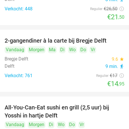
Verkocht: 448
€26
,50
Regulier
€21
,50
2-gangendiner à la carte bij Bregje Delft
12%
Vandaag
Morgen
Ma
Di
Wo
Do
Vr
Bregje Delft
9.6
star
Delft
9 min.
directions_walk
Verkocht: 761
€17
Regulier
€14
,95
All-You-Can-Eat sushi en grill (2,5 uur) bij
15%
Yosshi in hartje Delft
Vandaag
Morgen
Di
Wo
Do
Vr