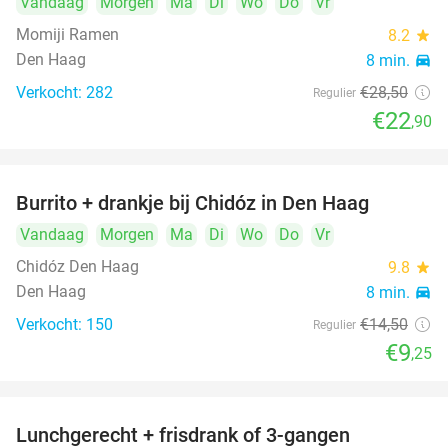
Vandaag
Morgen
Ma
Di
Wo
Do
Vr
Momiji Ramen
8.2
star
Den Haag
8 min.
directions_car
Verkocht: 282
€28
,50
Regulier
€22
,90
Burrito + drankje bij Chidóz in Den Haag
36%
Vandaag
Morgen
Ma
Di
Wo
Do
Vr
Chidóz Den Haag
9.8
star
Den Haag
8 min.
directions_car
Verkocht: 150
€14
,50
Regulier
€9
,25
Lunchgerecht + frisdrank of 3-gangen
18%