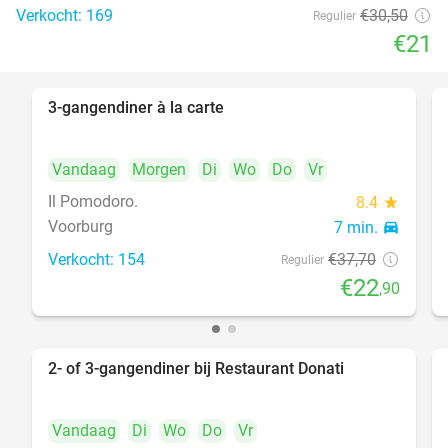
Verkocht: 169
€30
,50
Regulier
€21
3-gangendiner à la carte
39%
Vandaag
Morgen
Di
Wo
Do
Vr
Il Pomodoro.
8.4
star
Voorburg
7 min.
directions_car
Verkocht: 154
€37
,70
Regulier
€22
,90
2- of 3-gangendiner bij Restaurant Donati
41%
Vandaag
Di
Wo
Do
Vr