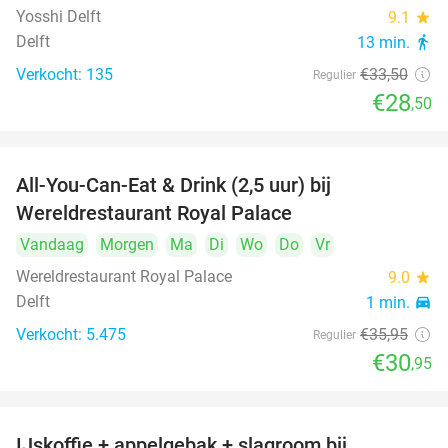
Yosshi Delft
9.1
star
Delft
13 min.
directions_walk
Verkocht: 135
€33
,50
Regulier
€28
,50
All-You-Can-Eat & Drink (2,5 uur) bij
14%
Wereldrestaurant Royal Palace
Vandaag
Morgen
Ma
Di
Wo
Do
Vr
Wereldrestaurant Royal Palace
9.0
star
Delft
1 min.
directions_car
Verkocht: 5.475
€35
,95
Regulier
€30
,95
IJskoffie + appelgebak + slagroom bij