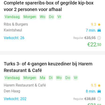
Complete spareribs-box of gegrilde kip-box
37%
voor 2 personen voor afhaal
Vandaag
Morgen
Wo
Do
Vr
Ribs & Burgers
9.3
star
Kwintsheul
7 min.
directions_car
Verkocht: 26
€35
,95
Regulier
€22
,50
Turks 3- of 4-gangen keuzediner bij Harem
45%
Restaurant & Café
Vandaag
Morgen
Ma
Di
Wo
Do
Vr
Harem Restaurant & Café
9.5
star
Den Haag
8 min.
directions_car
Verkocht: 202
€38
,88
Regulier