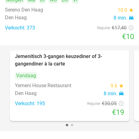
Sereno Den Haag
10.0
star
Den Haag
8 min.
directions_car
Verkocht: 373
€17
,40
Regulier
€10
Jemenitisch 3-gangen keuzediner of 3-
37%
gangendiner à la carte
Vandaag
Yemeni House Restaurant
9.6
star
Den Haag
8 min.
directions_car
Verkocht: 195
€30
,05
Regulier
€19