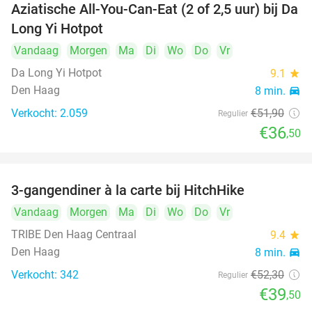
Aziatische All-You-Can-Eat (2 of 2,5 uur) bij Da
30%
Long Yi Hotpot
Vandaag
Morgen
Ma
Di
Wo
Do
Vr
Da Long Yi Hotpot
9.1
star
Den Haag
8 min.
directions_car
Verkocht: 2.059
€51
,90
Regulier
€36
,50
3-gangendiner à la carte bij HitchHike
24%
Vandaag
Morgen
Ma
Di
Wo
Do
Vr
TRIBE Den Haag Centraal
9.4
star
Den Haag
8 min.
directions_car
Verkocht: 342
€52
,30
Regulier
€39
,50