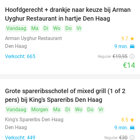
Hoofdgerecht + drankje naar keuze bij Arman
30%
Uyghur Restaurant in hartje Den Haag
Vandaag
Ma
Di
Wo
Do
Vr
Arman Uyghur Restaurant
9.7
star
Den Haag
9 min.
directions_car
Verkocht: 665
€19
,95
Regulier
€14
Grote spareribsschotel of mixed grill (1 of 2
32%
pers) bij King's Spareribs Den Haag
Vandaag
Morgen
Ma
Di
Wo
Do
Vr
King's Spareribs Den Haag
8.5
star
Den Haag
9 min.
directions_car
Verkocht: 449
€30
Regulier