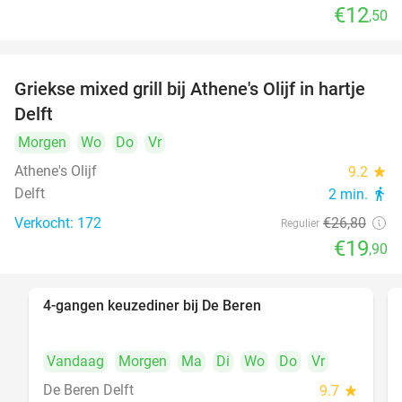
€12
,50
Griekse mixed grill bij Athene's Olijf in hartje
26%
Delft
Morgen
Wo
Do
Vr
Athene's Olijf
9.2
star
Delft
2 min.
directions_walk
Verkocht: 172
€26
,80
Regulier
€19
,90
4-gangen keuzediner bij De Beren
46%
Vandaag
Morgen
Ma
Di
Wo
Do
Vr
De Beren Delft
9.7
star