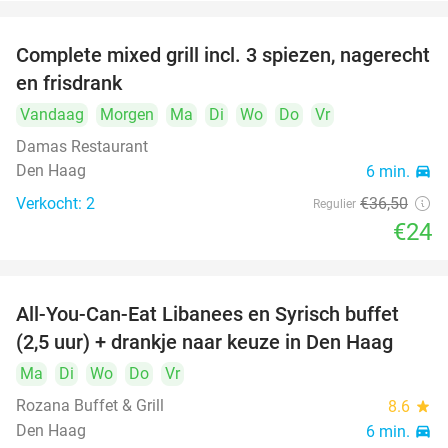
Complete mixed grill incl. 3 spiezen, nagerecht
34%
en frisdrank
Vandaag
Morgen
Ma
Di
Wo
Do
Vr
Damas Restaurant
Den Haag
6 min.
directions_car
Verkocht: 2
€36
,50
Regulier
€24
All-You-Can-Eat Libanees en Syrisch buffet
31%
(2,5 uur) + drankje naar keuze in Den Haag
Ma
Di
Wo
Do
Vr
Rozana Buffet & Grill
8.6
star
Den Haag
6 min.
directions_car