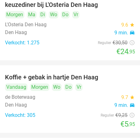
keuzediner bij L'Osteria Den Haag
Morgen
Ma
Di
Wo
Do
Vr
L'Osteria Den Haag
9.6
star
Den Haag
9 min.
directions_car
Verkocht: 1.275
€30
,50
Regulier
€24
,95
Koffie + gebak in hartje Den Haag
36%
Vandaag
Morgen
Wo
Do
Vr
de Boterwaag
9.7
star
Den Haag
9 min.
directions_car
Verkocht: 305
€9
,25
Regulier
€5
,95