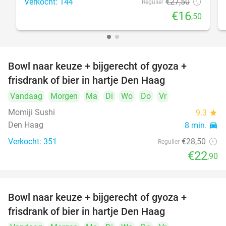
Verkocht: 144
€27
,50
Regulier
€16
,50
Bowl naar keuze + bijgerecht of gyoza +
20%
frisdrank of bier in hartje Den Haag
Vandaag
Morgen
Ma
Di
Wo
Do
Vr
Momiji Sushi
9.3
star
Den Haag
8 min.
directions_car
Verkocht: 351
€28
,50
Regulier
€22
,90
Bowl naar keuze + bijgerecht of gyoza +
20%
frisdrank of bier in hartje Den Haag