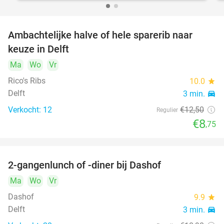
Ambachtelijke halve of hele sparerib naar
30%
keuze in Delft
Ma
Wo
Vr
Rico's Ribs
10.0
star
Delft
3 min.
directions_car
Verkocht: 12
€12
,50
Regulier
€8
,75
2-gangenlunch of -diner bij Dashof
37%
Ma
Wo
Vr
Dashof
9.9
star
Delft
3 min.
directions_car