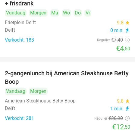
+ frisdrank
food
Vandaag
Morgen
Ma
Wo
Do
Vr
Frietplein Delft
9.8
star
Delft
0 min.
directions_walk
Verkocht: 183
€7
,40
Regulier
€4
,50
2-gangenlunch bij American Steakhouse Betty
40%
Boop
Vandaag
Morgen
American Steakhouse Betty Boop
9.8
star
Delft
1 min.
directions_walk
Verkocht: 281
€20
,90
Regulier
€12
,50