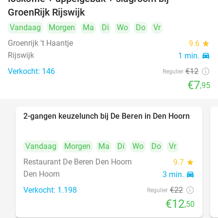
34%
GroenRijk Rijswijk
Vandaag
Morgen
Ma
Di
Wo
Do
Vr
Groenrijk 't Haantje
9.6
star
Rijswijk
1 min.
directions_car
Verkocht: 146
€12
Regulier
€7
,95
2-gangen keuzelunch bij De Beren in Den Hoorn
43%
Vandaag
Morgen
Ma
Di
Wo
Do
Vr
Restaurant De Beren Den Hoorn
9.7
star
Den Hoorn
3 min.
directions_car
Verkocht: 1.198
€22
Regulier
€12
,50