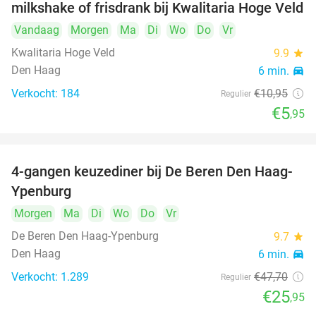
milkshake of frisdrank bij Kwalitaria Hoge Veld
Vandaag
Morgen
Ma
Di
Wo
Do
Vr
Kwalitaria Hoge Veld
9.9
star
Den Haag
6 min.
directions_car
Verkocht: 184
€10
,95
Regulier
€5
,95
4-gangen keuzediner bij De Beren Den Haag-
46%
Ypenburg
Morgen
Ma
Di
Wo
Do
Vr
De Beren Den Haag-Ypenburg
9.7
star
Den Haag
6 min.
directions_car
Verkocht: 1.289
€47
,70
Regulier
€25
,95