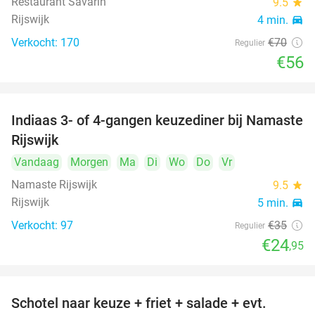
Restaurant Savarin
9.5
star
Rijswijk
4 min.
directions_car
Verkocht: 170
€70
Regulier
€56
Indiaas 3- of 4-gangen keuzediner bij Namaste
29%
Rijswijk
Vandaag
Morgen
Ma
Di
Wo
Do
Vr
Namaste Rijswijk
9.5
star
Rijswijk
5 min.
directions_car
Verkocht: 97
€35
Regulier
€24
,95
Schotel naar keuze + friet + salade + evt.
46%