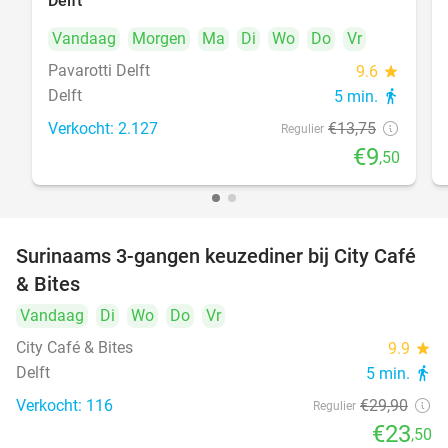
Delft
Vandaag
Morgen
Ma
Di
Wo
Do
Vr
Pavarotti Delft
9.6
star
Delft
5 min.
directions_walk
Verkocht: 2.127
€13
,75
Regulier
€9
,50
Surinaams 3-gangen keuzediner bij City Café
21%
& Bites
Vandaag
Di
Wo
Do
Vr
City Café & Bites
9.9
star
Delft
5 min.
directions_walk
Verkocht: 116
€29
,90
Regulier
€23
,50