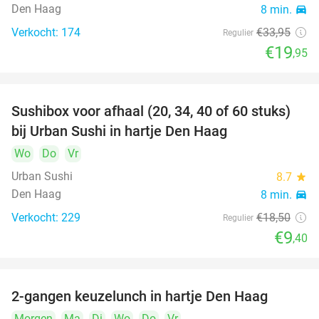
Den Haag
8 min.
directions_car
Verkocht: 174
€33
,95
Regulier
€19
,95
Sushibox voor afhaal (20, 34, 40 of 60 stuks)
49%
bij Urban Sushi in hartje Den Haag
Wo
Do
Vr
Urban Sushi
8.7
star
Den Haag
8 min.
directions_car
Verkocht: 229
€18
,50
Regulier
€9
,40
2-gangen keuzelunch in hartje Den Haag
43%
Morgen
Ma
Di
Wo
Do
Vr