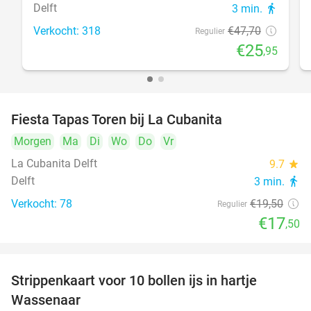
Delft
3 min.
directions_walk
Verkocht: 318
€47
,70
Regulier
€25
,95
Fiesta Tapas Toren bij La Cubanita
10%
Morgen
Ma
Di
Wo
Do
Vr
La Cubanita Delft
9.7
star
Delft
3 min.
directions_walk
Verkocht: 78
€19
,50
Regulier
€17
,50
Strippenkaart voor 10 bollen ijs in hartje
36%
Wassenaar