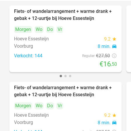
Fiets- of wandelarrangement + warme drank +
40%
gebak + 12-uurtje bij Hoeve Essesteijn
Morgen
Wo
Do
Vr
Hoeve Essesteijn
9.2
star
Voorburg
8 min.
directions_car
Verkocht: 144
€27
,50
Regulier
€16
,50
Fiets- of wandelarrangement + warme drank +
40%
gebak + 12-uurtje bij Hoeve Essesteijn
Morgen
Wo
Do
Vr
Hoeve Essesteijn
9.2
star
Voorburg
8 min.
directions_car