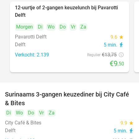
12-uurtje of 2-gangen keuzelunch bij Pavarotti
31%
Delft
Morgen
Di
Wo
Do
Vr
Za
Pavarotti Delft
9.6
star
Delft
5 min.
directions_walk
Verkocht: 2.139
€13
,75
Regulier
€9
,50
Surinaams 3-gangen keuzediner bij City Café
21%
& Bites
Di
Wo
Do
Vr
Za
City Café & Bites
9.9
star
Delft
5 min.
directions_walk