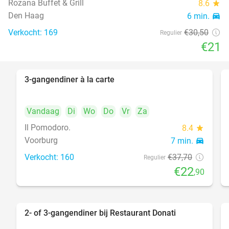
Rozana Buffet & Grill
8.6
star
food
Den Haag
6 min.
directions_car
Verkocht: 169
€30
,50
Regulier
€21
3-gangendiner à la carte
39%
Vandaag
Di
Wo
Do
Vr
Za
Il Pomodoro.
8.4
star
Voorburg
7 min.
directions_car
Verkocht: 160
€37
,70
Regulier
€22
,90
2- of 3-gangendiner bij Restaurant Donati
41%