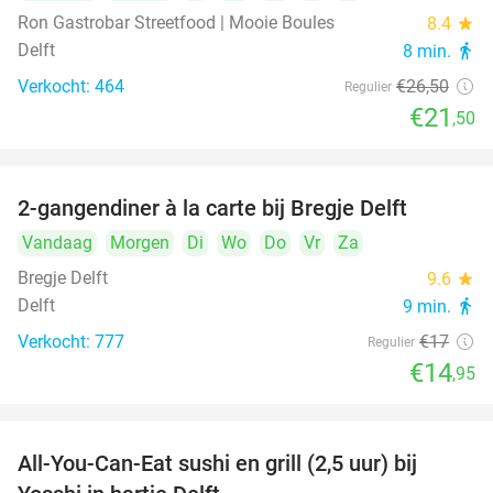
Ron Gastrobar Streetfood | Mooie Boules
8.4
star
Delft
8 min.
directions_walk
Verkocht: 464
€26
,50
Regulier
€21
,50
2-gangendiner à la carte bij Bregje Delft
12%
Vandaag
Morgen
Di
Wo
Do
Vr
Za
Bregje Delft
9.6
star
Delft
9 min.
directions_walk
Verkocht: 777
€17
Regulier
€14
,95
All-You-Can-Eat sushi en grill (2,5 uur) bij
15%