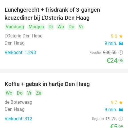
Lunchgerecht + frisdrank of 3-gangen
18%
keuzediner bij L'Osteria Den Haag
Vandaag
Morgen
Di
Wo
Do
Vr
L'Osteria Den Haag
9.6
star
Den Haag
9 min.
directions_car
Verkocht: 1.293
€30
,50
Regulier
€24
,95
Koffie + gebak in hartje Den Haag
36%
Wo
Do
Vr
Za
de Boterwaag
9.7
star
Den Haag
9 min.
directions_car
Verkocht: 312
€9
,25
Regulier
€5
,95