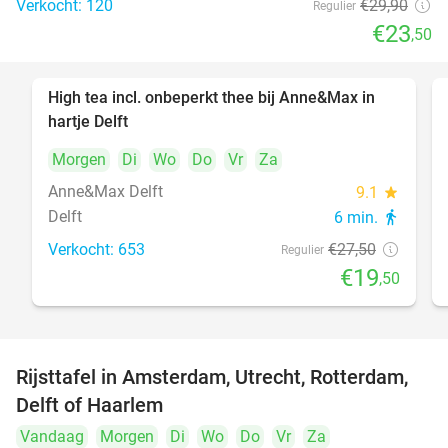
Verkocht: 120
€29
,90
Regulier
€23
,50
High tea incl. onbeperkt thee bij Anne&Max in
29%
hartje Delft
Morgen
Di
Wo
Do
Vr
Za
Anne&Max Delft
9.1
star
Delft
6 min.
directions_walk
Verkocht: 653
€27
,50
Regulier
€19
,50
Rijsttafel in Amsterdam, Utrecht, Rotterdam,
19%
Delft of Haarlem
Vandaag
Morgen
Di
Wo
Do
Vr
Za