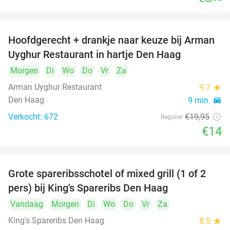
Hoofdgerecht + drankje naar keuze bij Arman
30%
Uyghur Restaurant in hartje Den Haag
Morgen
Di
Wo
Do
Vr
Za
Arman Uyghur Restaurant
9.7
star
Den Haag
9 min.
directions_car
Verkocht: 672
€19
,95
Regulier
€14
Grote spareribsschotel of mixed grill (1 of 2
32%
pers) bij King's Spareribs Den Haag
Vandaag
Morgen
Di
Wo
Do
Vr
Za
King's Spareribs Den Haag
8.5
star