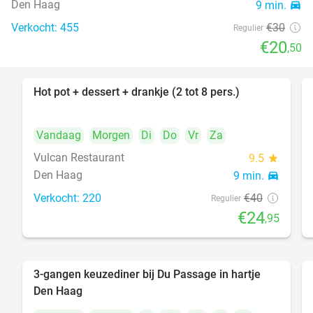
Den Haag
9 min.
directions_car
Verkocht: 455
€30
Regulier
€20
,50
Hot pot + dessert + drankje (2 tot 8 pers.)
38%
Vandaag
Morgen
Di
Do
Vr
Za
Vulcan Restaurant
9.5
star
Den Haag
9 min.
directions_car
Verkocht: 220
€40
Regulier
€24
,95
3-gangen keuzediner bij Du Passage in hartje
47%
Den Haag