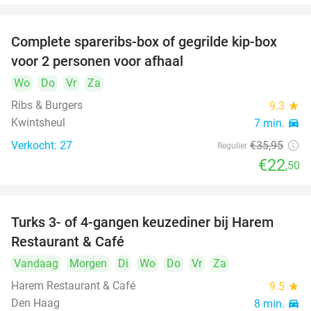
Complete spareribs-box of gegrilde kip-box
37%
voor 2 personen voor afhaal
Wo
Do
Vr
Za
Ribs & Burgers
9.3
star
Kwintsheul
7 min.
directions_car
Verkocht: 27
€35
,95
Regulier
€22
,50
Turks 3- of 4-gangen keuzediner bij Harem
45%
Restaurant & Café
Vandaag
Morgen
Di
Wo
Do
Vr
Za
Harem Restaurant & Café
9.5
star
Den Haag
8 min.
directions_car