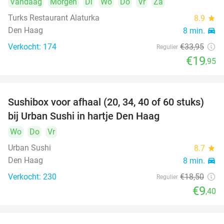
Vandaag
Morgen
Di
Wo
Do
Vr
Za
Turks Restaurant Alaturka
8.9
star
Den Haag
8 min.
directions_car
Verkocht: 174
€33
,95
Regulier
€19
,95
Sushibox voor afhaal (20, 34, 40 of 60 stuks)
49%
bij Urban Sushi in hartje Den Haag
Wo
Do
Vr
Urban Sushi
8.7
star
Den Haag
8 min.
directions_car
Verkocht: 230
€18
,50
Regulier
€9
,40