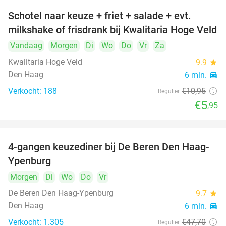
Schotel naar keuze + friet + salade + evt.
46%
milkshake of frisdrank bij Kwalitaria Hoge Veld
Vandaag
Morgen
Di
Wo
Do
Vr
Za
Kwalitaria Hoge Veld
9.9
star
Den Haag
6 min.
directions_car
Verkocht: 188
€10
,95
Regulier
€5
,95
4-gangen keuzediner bij De Beren Den Haag-
46%
Ypenburg
Morgen
Di
Wo
Do
Vr
De Beren Den Haag-Ypenburg
9.7
star
Den Haag
6 min.
directions_car
Verkocht: 1.305
€47
,70
Regulier