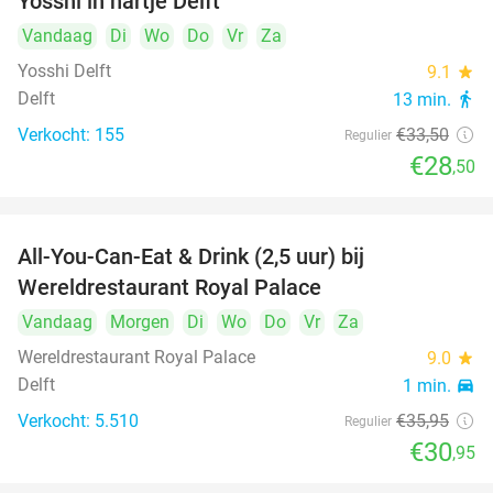
Yosshi in hartje Delft
Vandaag
Di
Wo
Do
Vr
Za
Yosshi Delft
9.1
star
Delft
13 min.
directions_walk
Verkocht: 155
€33
,50
Regulier
€28
,50
All-You-Can-Eat & Drink (2,5 uur) bij
14%
Wereldrestaurant Royal Palace
Vandaag
Morgen
Di
Wo
Do
Vr
Za
Wereldrestaurant Royal Palace
9.0
star
Delft
1 min.
directions_car
Verkocht: 5.510
€35
,95
Regulier
€30
,95