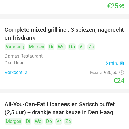
€25
,95
food
food
food
Complete mixed grill incl. 3 spiezen, nagerecht
34%
en frisdrank
food
Vandaag
Morgen
Di
Wo
Do
Vr
Za
food
Damas Restaurant
Den Haag
6 min.
directions_car
Verkocht: 2
€36
,50
Regulier
€24
All-You-Can-Eat Libanees en Syrisch buffet
31%
(2,5 uur) + drankje naar keuze in Den Haag
Morgen
Di
Wo
Do
Vr
Za
food
food