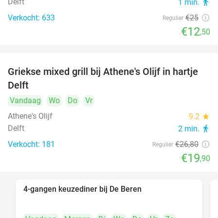
Delft
1 min.
directions_walk
Verkocht: 633
€25
Regulier
€12
,50
Griekse mixed grill bij Athene's Olijf in hartje
26%
Delft
Vandaag
Wo
Do
Vr
Athene's Olijf
9.2
star
Delft
2 min.
directions_walk
Verkocht: 181
€26
,80
Regulier
€19
,90
4-gangen keuzediner bij De Beren
46%