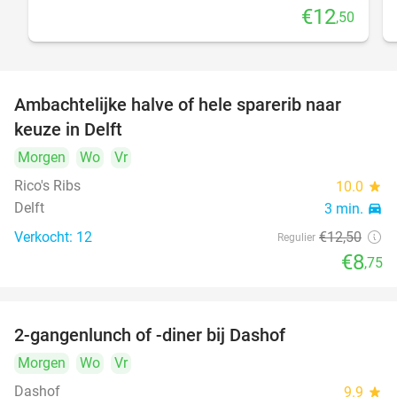
€12
,50
Ambachtelijke halve of hele sparerib naar
30%
keuze in Delft
Morgen
Wo
Vr
Rico's Ribs
10.0
star
Delft
3 min.
directions_car
Verkocht: 12
€12
,50
Regulier
€8
,75
2-gangenlunch of -diner bij Dashof
37%
Morgen
Wo
Vr
Dashof
9.9
star