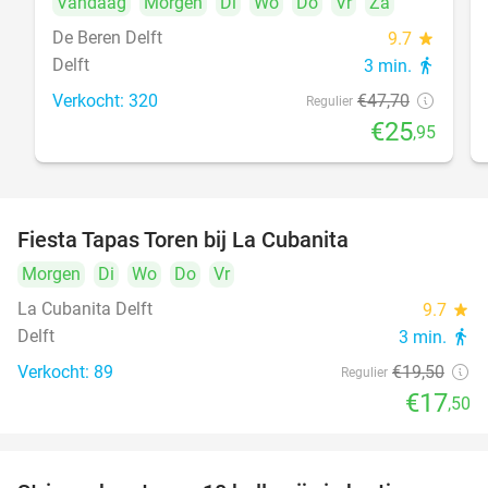
Vandaag
Morgen
Di
Wo
Do
Vr
Za
De Beren Delft
9.7
star
Delft
3 min.
directions_walk
Verkocht: 320
€47
,70
Regulier
€25
,95
Fiesta Tapas Toren bij La Cubanita
10%
Morgen
Di
Wo
Do
Vr
La Cubanita Delft
9.7
star
Delft
3 min.
directions_walk
Verkocht: 89
€19
,50
Regulier
€17
,50