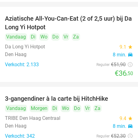
Aziatische All-You-Can-Eat (2 of 2,5 uur) bij Da
30%
Long Yi Hotpot
Vandaag
Di
Wo
Do
Vr
Za
Da Long Yi Hotpot
9.1
star
Den Haag
8 min.
directions_car
Verkocht: 2.133
€51
,90
Regulier
€36
,50
3-gangendiner à la carte bij HitchHike
24%
Vandaag
Morgen
Di
Wo
Do
Vr
Za
TRIBE Den Haag Centraal
9.4
star
Den Haag
8 min.
directions_car
Verkocht: 342
€52
,30
Regulier