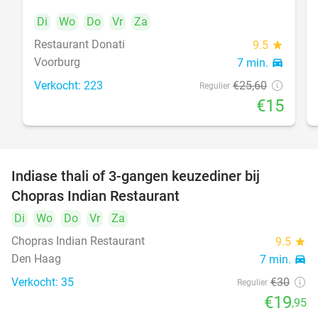
Di
Wo
Do
Vr
Za
Restaurant Donati
food
9.5
star
Voorburg
7 min.
directions_car
Verkocht: 223
€25
,60
Regulier
€15
Indiase thali of 3-gangen keuzediner bij
34%
Chopras Indian Restaurant
food
Di
Wo
Do
Vr
Za
Chopras Indian Restaurant
9.5
star
Den Haag
7 min.
directions_car
Verkocht: 35
€30
Regulier
€19
,95