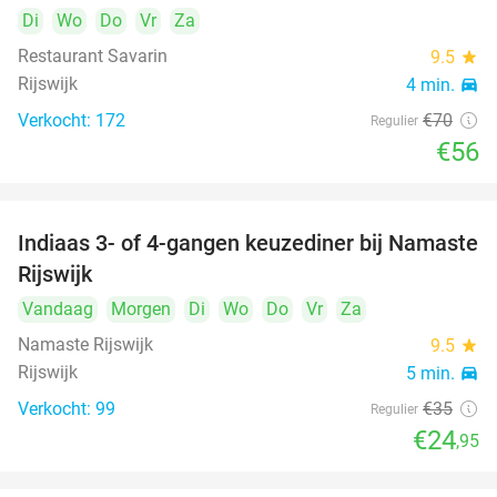
Di
Wo
Do
Vr
Za
Restaurant Savarin
9.5
star
Rijswijk
4 min.
directions_car
Verkocht: 172
€70
Regulier
€56
Indiaas 3- of 4-gangen keuzediner bij Namaste
29%
Rijswijk
Vandaag
Morgen
Di
Wo
Do
Vr
Za
Namaste Rijswijk
9.5
star
Rijswijk
5 min.
directions_car
Verkocht: 99
€35
Regulier
€24
,95