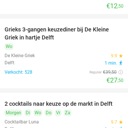
€12
,50
Grieks 3-gangen keuzediner bij De Kleine
30%
Griek in hartje Delft
Wo
De Kleine Griek
9.9
star
Delft
1 min.
directions_walk
Verkocht: 528
€39
,50
Regulier
€27
,50
2 cocktails naar keuze op de markt in Delft
50%
Morgen
Di
Wo
Do
Vr
Za
Cocktailbar Luna
9.7
star