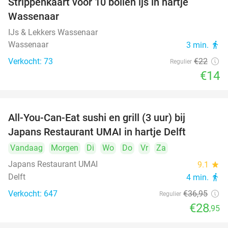
Strippenkaart voor 10 bollen ijs in hartje
36%
Wassenaar
IJs & Lekkers Wassenaar
Wassenaar
3 min.
directions_walk
Verkocht: 73
€22
Regulier
€14
All-You-Can-Eat sushi en grill (3 uur) bij
22%
Japans Restaurant UMAI in hartje Delft
Vandaag
Morgen
Di
Wo
Do
Vr
Za
Japans Restaurant UMAI
9.1
star
Delft
4 min.
directions_walk
Verkocht: 647
€36
,95
Regulier
€28
,95