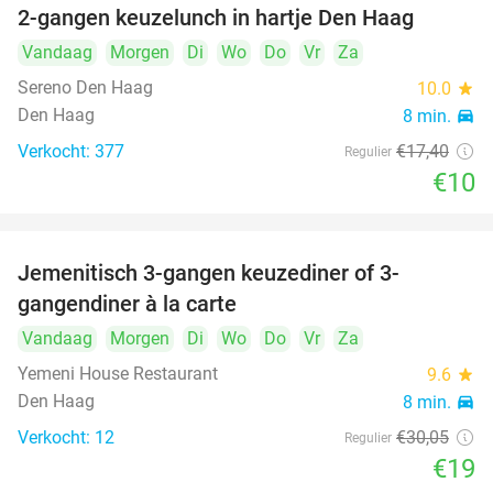
2-gangen keuzelunch in hartje Den Haag
43%
Vandaag
Morgen
Di
Wo
Do
Vr
Za
Sereno Den Haag
10.0
star
Den Haag
8 min.
directions_car
Verkocht: 377
€17
,40
Regulier
€10
Jemenitisch 3-gangen keuzediner of 3-
37%
gangendiner à la carte
Vandaag
Morgen
Di
Wo
Do
Vr
Za
Yemeni House Restaurant
9.6
star
Den Haag
8 min.
directions_car
Verkocht: 12
€30
,05
Regulier
€19