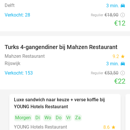
Delft
3 min.
directions_car
Verkocht: 28
€18
,90
Regulier
€12
Turks 4-gangendiner bij Mahzen Restaurant
59%
Mahzen Restaurant
9.2
star
Rijswijk
3 min.
directions_car
Verkocht: 153
€53
,50
Regulier
€22
Luxe sandwich naar keuze + verse koffie bij
50%
YOUNG Hotels Restaurant
Morgen
Di
Wo
Do
Vr
Za
YOUNG Hotels Restaurant
8.6
star