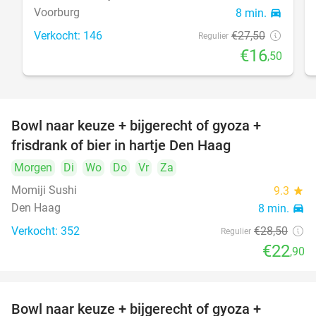
Voorburg
8 min.
directions_car
Verkocht: 146
€27
,50
Regulier
€16
,50
Bowl naar keuze + bijgerecht of gyoza +
20%
frisdrank of bier in hartje Den Haag
Morgen
Di
Wo
Do
Vr
Za
Momiji Sushi
9.3
star
Den Haag
8 min.
directions_car
Verkocht: 352
€28
,50
Regulier
€22
,90
Bowl naar keuze + bijgerecht of gyoza +
20%