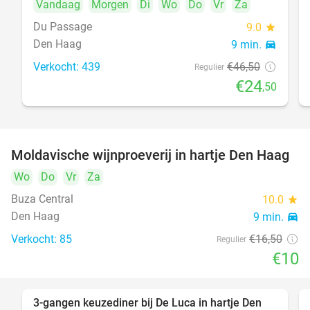
Vandaag
Morgen
Di
Wo
Do
Vr
Za
Du Passage
9.0
star
Den Haag
9 min.
directions_car
Verkocht: 439
€46
,50
Regulier
€24
,50
Moldavische wijnproeverij in hartje Den Haag
39%
Wo
Do
Vr
Za
Buza Central
10.0
star
Den Haag
9 min.
directions_car
Verkocht: 85
€16
,50
Regulier
€10
3-gangen keuzediner bij De Luca in hartje Den
47%