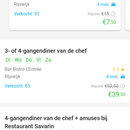
Rijswijk
4 min.
directions_car
Verkocht: 92
€15
Regulier
€7
,50
3- of 4-gangendiner van de chef
25%
Di
Wo
Do
Vr
Za
Bar Bistro L'Entrée
9.5
star
Rijswijk
4 min.
directions_car
Verkocht: 65
€52
,50
Regulier
€39
,50
4-gangendiner van de chef + amuses bij
20%
Restaurant Savarin