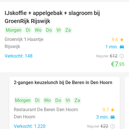
IJskoffie + appelgebak + slagroom bij
34%
GroenRijk Rijswijk
Morgen
Di
Wo
Do
Vr
Za
Groenrijk 't Haantje
9.6
star
Rijswijk
1 min.
directions_car
Verkocht: 148
€12
Regulier
€7
,95
2-gangen keuzelunch bij De Beren in Den Hoorn
43%
Morgen
Di
Wo
Do
Vr
Za
Restaurant De Beren Den Hoorn
9.7
star
Den Hoorn
3 min.
directions_car
Verkocht: 1.220
€22
Regulier