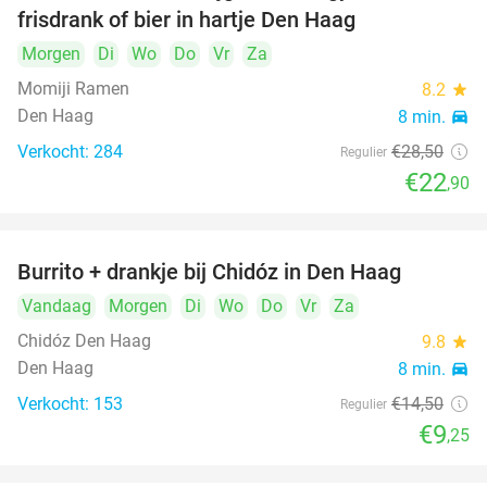
frisdrank of bier in hartje Den Haag
Morgen
Di
Wo
Do
Vr
Za
Momiji Ramen
8.2
star
Den Haag
8 min.
directions_car
Verkocht: 284
€28
,50
Regulier
€22
,90
Burrito + drankje bij Chidóz in Den Haag
36%
Vandaag
Morgen
Di
Wo
Do
Vr
Za
Chidóz Den Haag
9.8
star
Den Haag
8 min.
directions_car
Verkocht: 153
€14
,50
Regulier
€9
,25