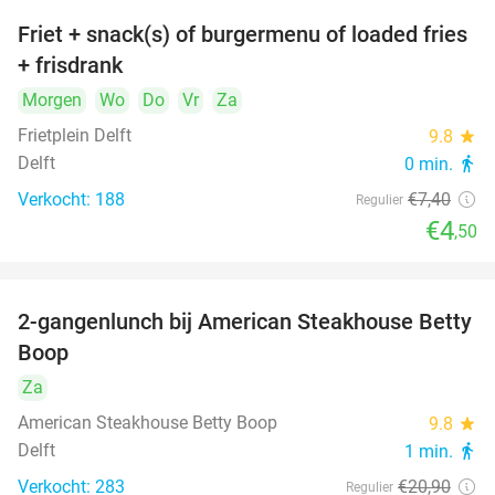
Friet + snack(s) of burgermenu of loaded fries
39%
+ frisdrank
Morgen
Wo
Do
Vr
Za
Frietplein Delft
9.8
star
Delft
0 min.
directions_walk
Verkocht: 188
€7
,40
Regulier
€4
,50
2-gangenlunch bij American Steakhouse Betty
40%
Boop
Za
American Steakhouse Betty Boop
9.8
star
Delft
1 min.
directions_walk
Verkocht: 283
€20
,90
Regulier