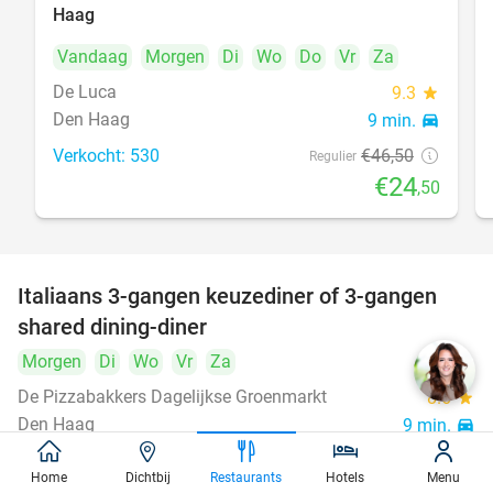
Haag
Vandaag
Morgen
Di
Wo
Do
Vr
Za
De Luca
9.3
star
Den Haag
9 min.
directions_car
Verkocht: 530
€46
,50
Regulier
€24
,50
Italiaans 3-gangen keuzediner of 3-gangen
50%
shared dining-diner
Morgen
Di
Wo
Vr
Za
De Pizzabakkers Dagelijkse Groenmarkt
8.6
star
Den Haag
9 min.
directions_car
Verkocht: 760
€39
,95
Regulier
Home
Dichtbij
Restaurants
Hotels
Menu
€19
,95