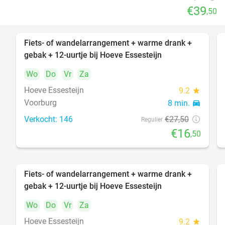
€39
,50
Fiets- of wandelarrangement + warme drank +
40%
gebak + 12-uurtje bij Hoeve Essesteijn
Wo
Do
Vr
Za
Hoeve Essesteijn
9.2
star
Voorburg
8 min.
directions_car
Verkocht: 146
€27
,50
Regulier
€16
,50
Fiets- of wandelarrangement + warme drank +
40%
gebak + 12-uurtje bij Hoeve Essesteijn
Wo
Do
Vr
Za
Hoeve Essesteijn
9.2
star