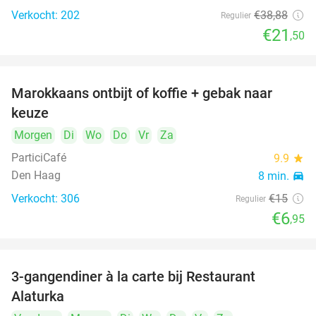
Verkocht: 202
€38
,88
Regulier
€21
,50
Marokkaans ontbijt of koffie + gebak naar
54%
keuze
Morgen
Di
Wo
Do
Vr
Za
ParticiCafé
9.9
star
Den Haag
8 min.
directions_car
Verkocht: 306
€15
Regulier
food
food
€6
,95
3-gangendiner à la carte bij Restaurant
41%
Alaturka