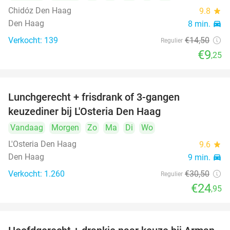
Chidóz Den Haag
9.8
star
Den Haag
8 min.
directions_car
Verkocht: 139
€14
,50
Regulier
€9
,25
Lunchgerecht + frisdrank of 3-gangen
18%
keuzediner bij L'Osteria Den Haag
Vandaag
Morgen
Zo
Ma
Di
Wo
L'Osteria Den Haag
9.6
star
Den Haag
9 min.
directions_car
Verkocht: 1.260
€30
,50
Regulier
€24
,95