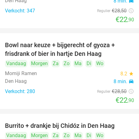
Den Haag
8 min.
directions_car
Verkocht: 347
€28
,50
Regulier
€22
,90
Bowl naar keuze + bijgerecht of gyoza +
20%
frisdrank of bier in hartje Den Haag
Vandaag
Morgen
Za
Zo
Ma
Di
Wo
Momiji Ramen
8.2
star
Den Haag
8 min.
directions_car
Verkocht: 280
€28
,50
Regulier
€22
,90
Burrito + drankje bij Chidóz in Den Haag
36%
Vandaag
Morgen
Za
Zo
Ma
Di
Wo