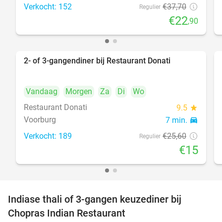
Verkocht: 152
€37
,70
Regulier
€22
,90
2- of 3-gangendiner bij Restaurant Donati
41%
Vandaag
Morgen
Za
Di
Wo
Restaurant Donati
9.5
star
Voorburg
7 min.
directions_car
Verkocht: 189
€25
,60
Regulier
€15
Indiase thali of 3-gangen keuzediner bij
34%
Chopras Indian Restaurant