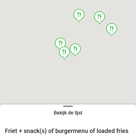
food
food
food
food
food
food
Bekijk de lijst
Friet + snack(s) of burgermenu of loaded fries
39%
food
food