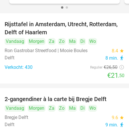
Rijsttafel in Amsterdam, Utrecht, Rotterdam,
19%
Delft of Haarlem
Vandaag
Morgen
Za
Zo
Ma
Di
Wo
Ron Gastrobar Streetfood | Mooie Boules
8.4
star
Delft
8 min.
directions_walk
Verkocht: 430
€26
,50
Regulier
€21
,50
2-gangendiner à la carte bij Bregje Delft
12%
Vandaag
Morgen
Za
Zo
Ma
Di
Wo
Bregje Delft
9.6
star
Delft
9 min.
directions_walk