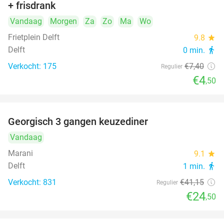
+ frisdrank
food
Vandaag
Morgen
Za
Zo
Ma
Wo
Frietplein Delft
9.8
star
Delft
0 min.
directions_walk
Verkocht: 175
€7
,40
Regulier
€4
,50
Georgisch 3 gangen keuzediner
40%
Vandaag
Marani
9.1
star
Delft
1 min.
directions_walk
Verkocht: 831
€41
,15
Regulier
€24
,50