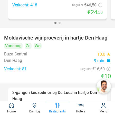
Verkocht: 418
€46
,50
Regulier
€24
,50
Moldavische wijnproeverij in hartje Den Haag
39%
Vandaag
Za
Wo
Buza Central
10.0
star
Den Haag
9 min.
directions_car
Verkocht: 81
€16
,50
Regulier
€10
3-gangen keuzediner bij De Luca in hartje Den
47%
Haag
Vandaag
Morgen
Za
Zo
Ma
Di
Wo
Home
Dichtbij
Restaurants
Hotels
Menu