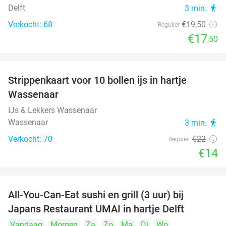
Delft
3 min.
directions_walk
Verkocht: 68
€19
,50
Regulier
€17
,50
Strippenkaart voor 10 bollen ijs in hartje
36%
Wassenaar
IJs & Lekkers Wassenaar
Wassenaar
3 min.
directions_walk
Verkocht: 70
€22
Regulier
€14
All-You-Can-Eat sushi en grill (3 uur) bij
22%
Japans Restaurant UMAI in hartje Delft
Vandaag
Morgen
Za
Zo
Ma
Di
Wo