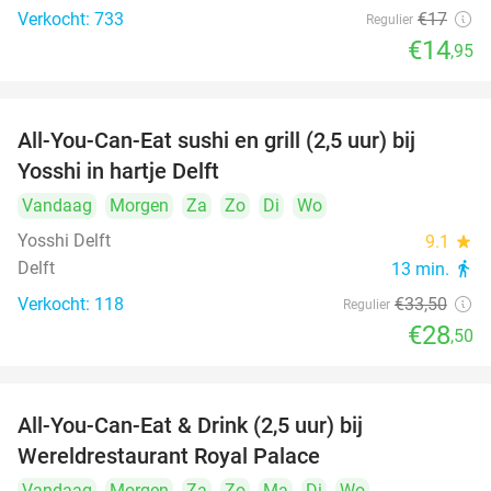
Verkocht: 733
€17
Regulier
€14
,95
All-You-Can-Eat sushi en grill (2,5 uur) bij
15%
Yosshi in hartje Delft
Vandaag
Morgen
Za
Zo
Di
Wo
Yosshi Delft
9.1
star
Delft
13 min.
directions_walk
Verkocht: 118
€33
,50
Regulier
€28
,50
All-You-Can-Eat & Drink (2,5 uur) bij
14%
Wereldrestaurant Royal Palace
Vandaag
Morgen
Za
Zo
Ma
Di
Wo