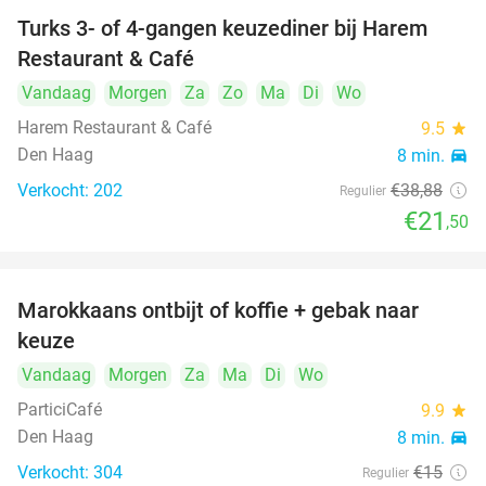
Turks 3- of 4-gangen keuzediner bij Harem
45%
Restaurant & Café
Vandaag
Morgen
Za
Zo
Ma
Di
Wo
Harem Restaurant & Café
9.5
star
Den Haag
8 min.
directions_car
Verkocht: 202
€38
,88
Regulier
€21
,50
Marokkaans ontbijt of koffie + gebak naar
54%
keuze
Vandaag
Morgen
Za
Ma
Di
Wo
ParticiCafé
9.9
star
Den Haag
8 min.
directions_car
Verkocht: 304
€15
Regulier