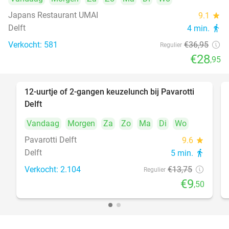
Japans Restaurant UMAI
9.1
star
Delft
4 min.
directions_walk
Verkocht: 581
€36
,95
Regulier
€28
,95
12-uurtje of 2-gangen keuzelunch bij Pavarotti
31%
Delft
Vandaag
Morgen
Za
Zo
Ma
Di
Wo
Pavarotti Delft
9.6
star
Delft
5 min.
directions_walk
Verkocht: 2.104
€13
,75
Regulier
€9
,50