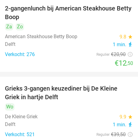
2-gangenlunch bij American Steakhouse Betty
40%
Boop
Za
Zo
American Steakhouse Betty Boop
9.8
star
Delft
1 min.
directions_walk
Verkocht: 276
€20
,90
Regulier
€12
,50
Grieks 3-gangen keuzediner bij De Kleine
30%
Griek in hartje Delft
Wo
De Kleine Griek
9.9
star
Delft
1 min.
directions_walk
Verkocht: 521
€39
,50
Regulier