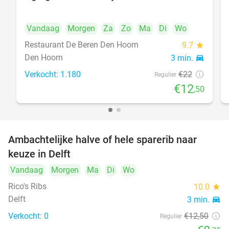
43%
Vandaag
Morgen
Za
Zo
Ma
Di
Wo
Restaurant De Beren Den Hoorn
9.7
star
Den Hoorn
3 min.
directions_car
Verkocht: 1.180
€22
Regulier
€12
,50
Ambachtelijke halve of hele sparerib naar
30%
NEW
keuze in Delft
TODAY
Vandaag
Morgen
Ma
Di
Wo
Rico's Ribs
10.0
star
Delft
3 min.
directions_car
Verkocht: 0
€12
,50
Regulier