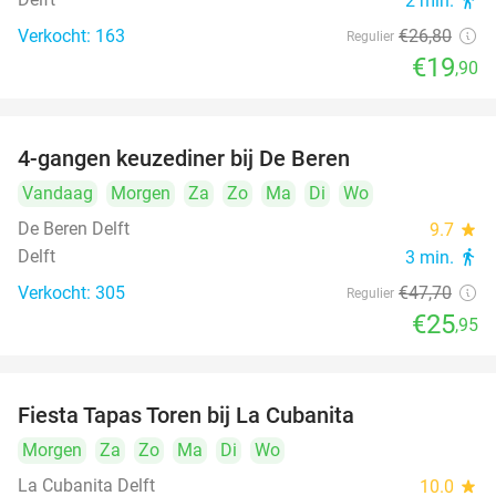
2 min.
directions_walk
Verkocht: 163
€26
,80
Regulier
€19
,90
4-gangen keuzediner bij De Beren
46%
Vandaag
Morgen
Za
Zo
Ma
Di
Wo
De Beren Delft
9.7
star
Delft
3 min.
directions_walk
Verkocht: 305
€47
,70
Regulier
€25
,95
Fiesta Tapas Toren bij La Cubanita
10%
Morgen
Za
Zo
Ma
Di
Wo
La Cubanita Delft
10.0
star