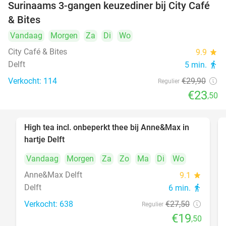
Surinaams 3-gangen keuzediner bij City Café
21%
& Bites
Vandaag
Morgen
Za
Di
Wo
City Café & Bites
9.9
star
Delft
5 min.
directions_walk
Verkocht: 114
€29
,90
Regulier
€23
,50
High tea incl. onbeperkt thee bij Anne&Max in
29%
hartje Delft
Vandaag
Morgen
Za
Zo
Ma
Di
Wo
Anne&Max Delft
9.1
star
Delft
6 min.
directions_walk
Verkocht: 638
€27
,50
Regulier
€19
,50