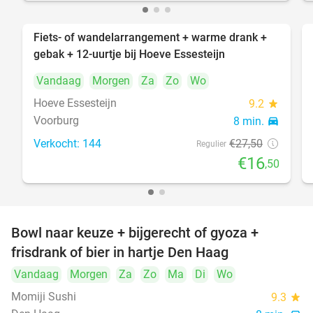
Fiets- of wandelarrangement + warme drank +
40%
gebak + 12-uurtje bij Hoeve Essesteijn
Vandaag
Morgen
Za
Zo
Wo
Hoeve Essesteijn
9.2
star
Voorburg
8 min.
directions_car
Verkocht: 144
€27
,50
Regulier
€16
,50
Bowl naar keuze + bijgerecht of gyoza +
20%
frisdrank of bier in hartje Den Haag
Vandaag
Morgen
Za
Zo
Ma
Di
Wo
Momiji Sushi
9.3
star