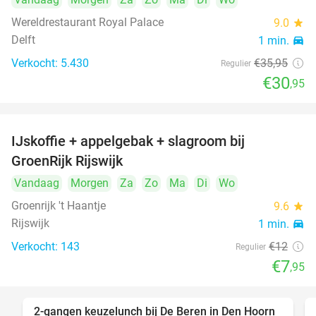
Wereldrestaurant Royal Palace
9.0
star
Delft
1 min.
directions_car
Verkocht: 5.430
€35
,95
Regulier
€30
,95
IJskoffie + appelgebak + slagroom bij
34%
GroenRijk Rijswijk
Vandaag
Morgen
Za
Zo
Ma
Di
Wo
Groenrijk 't Haantje
9.6
star
Rijswijk
1 min.
directions_car
Verkocht: 143
€12
Regulier
€7
,95
2-gangen keuzelunch bij De Beren in Den Hoorn