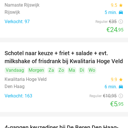
Namaste Rijswijk
9.5
star
Rijswijk
5 min.
directions_car
Verkocht: 97
€35
Regulier
€24
,95
Schotel naar keuze + friet + salade + evt.
46%
milkshake of frisdrank bij Kwalitaria Hoge Veld
Vandaag
Morgen
Za
Zo
Ma
Di
Wo
Kwalitaria Hoge Veld
9.9
star
Den Haag
6 min.
directions_car
Verkocht: 163
€10
,95
Regulier
€5
,95
4-gangen keuzediner bij De Beren Den Haag-