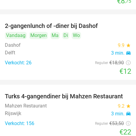
€8
,75
2-gangenlunch of -diner bij Dashof
37%
Vandaag
Morgen
Ma
Di
Wo
Dashof
9.9
star
Delft
3 min.
directions_car
Verkocht: 26
€18
,90
Regulier
€12
Turks 4-gangendiner bij Mahzen Restaurant
59%
Mahzen Restaurant
9.2
star
Rijswijk
3 min.
directions_car
Verkocht: 156
€53
,50
Regulier
€22