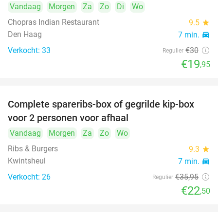
Vandaag
Morgen
Za
Zo
Di
Wo
Chopras Indian Restaurant
9.5
star
Den Haag
7 min.
directions_car
Verkocht: 33
€30
Regulier
€19
,95
Complete spareribs-box of gegrilde kip-box
37%
voor 2 personen voor afhaal
Vandaag
Morgen
Za
Zo
Wo
Ribs & Burgers
9.3
star
Kwintsheul
7 min.
directions_car
Verkocht: 26
€35
,95
Regulier
€22
,50