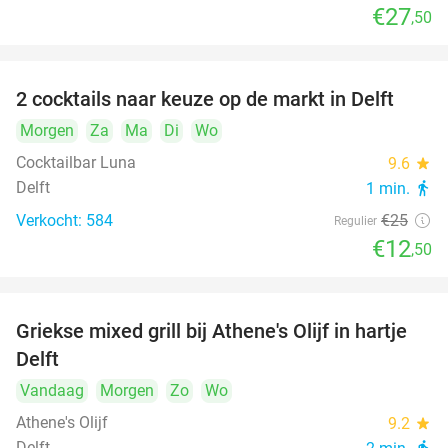
€27
,50
2 cocktails naar keuze op de markt in Delft
50%
Morgen
Za
Ma
Di
Wo
Cocktailbar Luna
9.6
star
Delft
1 min.
directions_walk
Verkocht: 584
€25
Regulier
€12
,50
Griekse mixed grill bij Athene's Olijf in hartje
26%
Delft
Vandaag
Morgen
Zo
Wo
Athene's Olijf
9.2
star
Delft