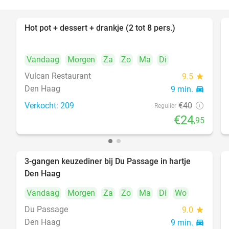
Hot pot + dessert + drankje (2 tot 8 pers.)
38%
Vandaag
Morgen
Za
Zo
Ma
Di
Vulcan Restaurant
9.5
star
Den Haag
9 min.
directions_car
Verkocht: 209
€40
Regulier
€24
,95
3-gangen keuzediner bij Du Passage in hartje
47%
Den Haag
Vandaag
Morgen
Za
Zo
Ma
Di
Wo
Du Passage
9.0
star
Den Haag
9 min.
directions_car