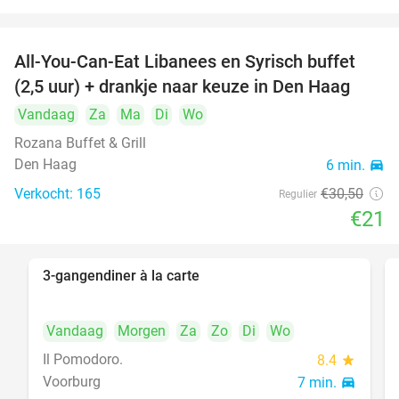
All-You-Can-Eat Libanees en Syrisch buffet
31%
(2,5 uur) + drankje naar keuze in Den Haag
Vandaag
Za
Ma
Di
Wo
Rozana Buffet & Grill
Den Haag
6 min.
directions_car
Verkocht: 165
€30
,50
Regulier
€21
3-gangendiner à la carte
39%
Vandaag
Morgen
Za
Zo
Di
Wo
Il Pomodoro.
8.4
star
Voorburg
7 min.
directions_car