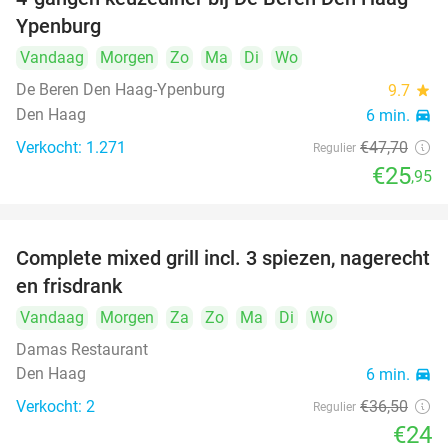
46%
Ypenburg
Vandaag
Morgen
Zo
Ma
Di
Wo
De Beren Den Haag-Ypenburg
9.7
star
Den Haag
6 min.
directions_car
Verkocht: 1.271
€47
,70
Regulier
€25
,95
Complete mixed grill incl. 3 spiezen, nagerecht
34%
en frisdrank
Vandaag
Morgen
Za
Zo
Ma
Di
Wo
Damas Restaurant
Den Haag
6 min.
directions_car
Verkocht: 2
€36
,50
Regulier
€24