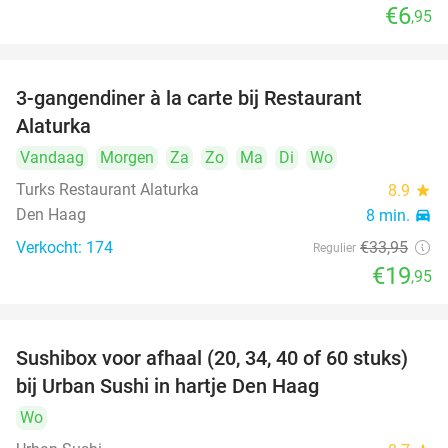
€6
,95
3-gangendiner à la carte bij Restaurant
41%
Alaturka
Vandaag
Morgen
Za
Zo
Ma
Di
Wo
Turks Restaurant Alaturka
8.9
star
Den Haag
8 min.
directions_car
Verkocht: 174
€33
,95
Regulier
€19
,95
Sushibox voor afhaal (20, 34, 40 of 60 stuks)
49%
bij Urban Sushi in hartje Den Haag
Wo