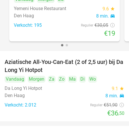
Yemeni House Restaurant
9.6
star
Den Haag
8 min.
directions_car
Verkocht: 195
€30
,05
Regulier
€19
Aziatische All-You-Can-Eat (2 of 2,5 uur) bij Da
30%
Long Yi Hotpot
Vandaag
Morgen
Za
Zo
Ma
Di
Wo
Da Long Yi Hotpot
9.1
star
Den Haag
8 min.
directions_car
Verkocht: 2.012
€51
,90
Regulier
€36
,50