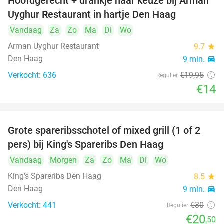
Hoofdgerecht + drankje naar keuze bij Arman
30%
Uyghur Restaurant in hartje Den Haag
Vandaag
Za
Zo
Ma
Di
Wo
Arman Uyghur Restaurant
9.7
star
Den Haag
9 min.
directions_car
Verkocht: 636
€19
,95
Regulier
€14
Grote spareribsschotel of mixed grill (1 of 2
32%
pers) bij King's Spareribs Den Haag
Vandaag
Morgen
Za
Zo
Ma
Di
Wo
King's Spareribs Den Haag
8.5
star
Den Haag
9 min.
directions_car
Verkocht: 441
€30
Regulier
€20
,50