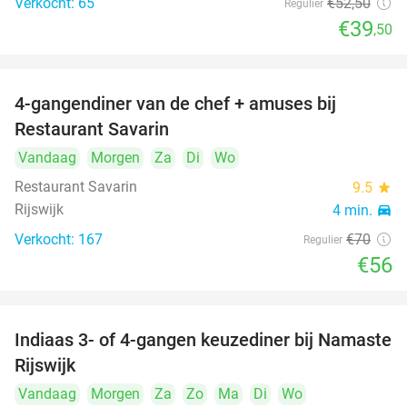
Verkocht: 65
€52
,50
Regulier
€39
,50
4-gangendiner van de chef + amuses bij
20%
Restaurant Savarin
Vandaag
Morgen
Za
Di
Wo
Restaurant Savarin
9.5
star
Rijswijk
4 min.
directions_car
Verkocht: 167
€70
Regulier
€56
Indiaas 3- of 4-gangen keuzediner bij Namaste
29%
Rijswijk
Vandaag
Morgen
Za
Zo
Ma
Di
Wo