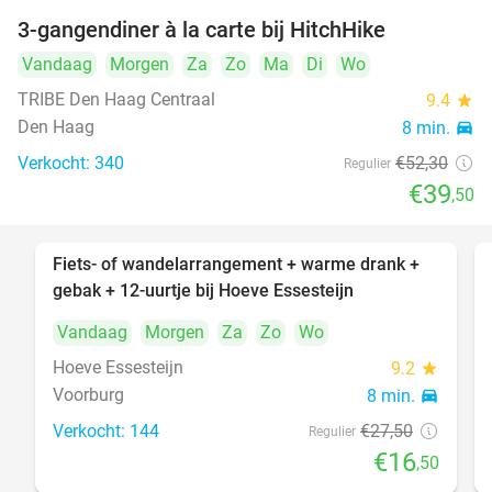
3-gangendiner à la carte bij HitchHike
24%
Vandaag
Morgen
Za
Zo
Ma
Di
Wo
TRIBE Den Haag Centraal
9.4
star
Den Haag
8 min.
directions_car
Verkocht: 340
€52
,30
Regulier
€39
,50
Fiets- of wandelarrangement + warme drank +
40%
gebak + 12-uurtje bij Hoeve Essesteijn
Vandaag
Morgen
Za
Zo
Wo
Hoeve Essesteijn
9.2
star
Voorburg
8 min.
directions_car
Verkocht: 144
€27
,50
Regulier
€16
,50