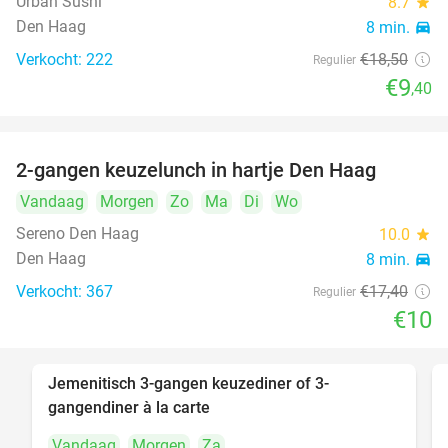
Urban Sushi
8.7
star
Den Haag
8 min.
directions_car
Verkocht: 222
€18
,50
Regulier
€9
,40
2-gangen keuzelunch in hartje Den Haag
43%
Vandaag
Morgen
Zo
Ma
Di
Wo
Sereno Den Haag
10.0
star
Den Haag
8 min.
directions_car
Verkocht: 367
€17
,40
Regulier
€10
Jemenitisch 3-gangen keuzediner of 3-
37%
gangendiner à la carte
Vandaag
Morgen
Za