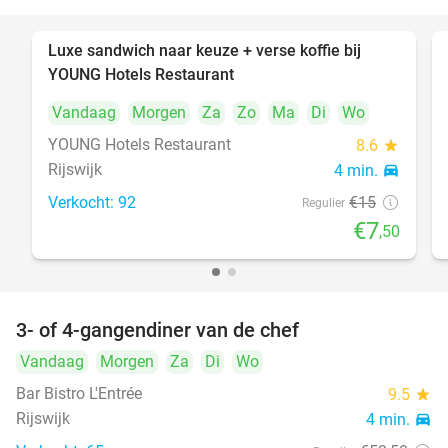
Luxe sandwich naar keuze + verse koffie bij
50%
YOUNG Hotels Restaurant
Vandaag
Morgen
Za
Zo
Ma
Di
Wo
YOUNG Hotels Restaurant
8.6
star
Rijswijk
4 min.
directions_car
Verkocht: 92
€15
Regulier
€7
,50
3- of 4-gangendiner van de chef
25%
Vandaag
Morgen
Za
Di
Wo
Bar Bistro L'Entrée
9.5
star
Rijswijk
4 min.
directions_car