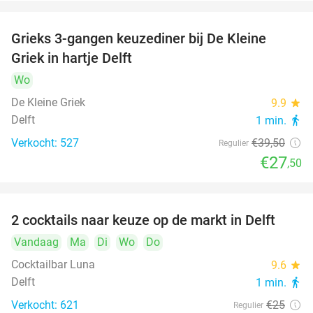
Grieks 3-gangen keuzediner bij De Kleine
30%
Griek in hartje Delft
Wo
De Kleine Griek
9.9
star
Delft
1 min.
directions_walk
Verkocht: 527
€39
,50
Regulier
€27
,50
2 cocktails naar keuze op de markt in Delft
50%
Vandaag
Ma
Di
Wo
Do
Cocktailbar Luna
9.6
star
Delft
1 min.
directions_walk
Verkocht: 621
€25
Regulier