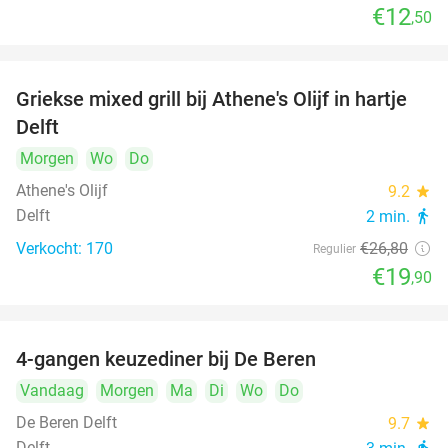
€12
,50
Griekse mixed grill bij Athene's Olijf in hartje
26%
Delft
Morgen
Wo
Do
Athene's Olijf
9.2
star
Delft
2 min.
directions_walk
Verkocht: 170
€26
,80
Regulier
€19
,90
4-gangen keuzediner bij De Beren
46%
Vandaag
Morgen
Ma
Di
Wo
Do
De Beren Delft
9.7
star
Delft