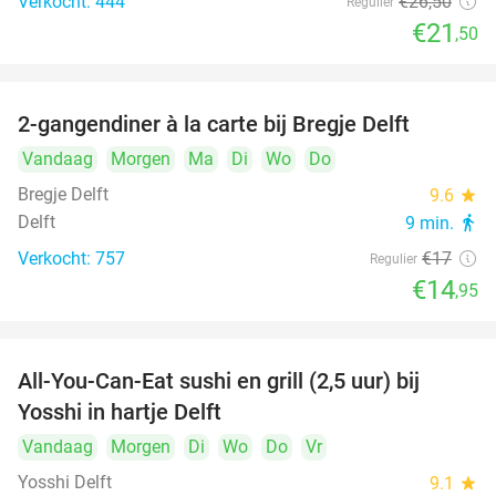
Verkocht: 444
€26
,50
Regulier
€21
,50
2-gangendiner à la carte bij Bregje Delft
12%
Vandaag
Morgen
Ma
Di
Wo
Do
Bregje Delft
9.6
star
Delft
9 min.
directions_walk
Verkocht: 757
€17
Regulier
€14
,95
All-You-Can-Eat sushi en grill (2,5 uur) bij
15%
Yosshi in hartje Delft
Vandaag
Morgen
Di
Wo
Do
Vr
Yosshi Delft
9.1
star