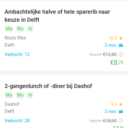
Ambachtelijke halve of hele sparerib naar
30%
keuze in Delft
Ma
Wo
Vr
Rico's Ribs
10.0
star
Delft
3 min.
directions_car
Verkocht: 12
€12
,50
Regulier
€8
,75
2-gangenlunch of -diner bij Dashof
37%
Ma
Wo
Vr
Dashof
9.9
star
Delft
3 min.
directions_car
Verkocht: 28
€18
,90
Regulier