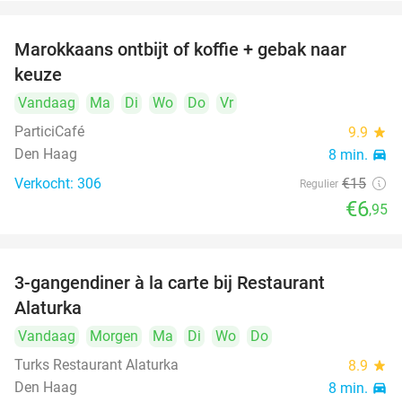
Marokkaans ontbijt of koffie + gebak naar
54%
keuze
Vandaag
Ma
Di
Wo
Do
Vr
ParticiCafé
9.9
star
Den Haag
8 min.
directions_car
Verkocht: 306
€15
Regulier
€6
,95
3-gangendiner à la carte bij Restaurant
41%
Alaturka
Vandaag
Morgen
Ma
Di
Wo
Do
Turks Restaurant Alaturka
8.9
star
Den Haag
8 min.
directions_car