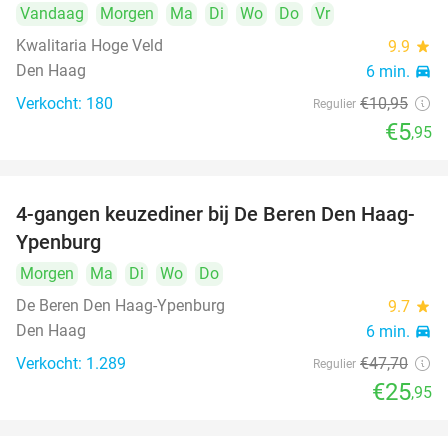
Vandaag
Morgen
Ma
Di
Wo
Do
Vr
Kwalitaria Hoge Veld
9.9
star
Den Haag
6 min.
directions_car
Verkocht: 180
€10
,95
Regulier
€5
,95
4-gangen keuzediner bij De Beren Den Haag-
46%
Ypenburg
Morgen
Ma
Di
Wo
Do
De Beren Den Haag-Ypenburg
9.7
star
Den Haag
6 min.
directions_car
Verkocht: 1.289
€47
,70
Regulier
€25
,95