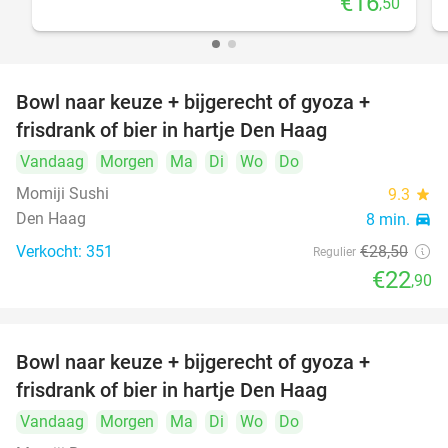
€16
,50
Bowl naar keuze + bijgerecht of gyoza +
20%
frisdrank of bier in hartje Den Haag
Vandaag
Morgen
Ma
Di
Wo
Do
Momiji Sushi
9.3
star
Den Haag
8 min.
directions_car
Verkocht: 351
€28
,50
Regulier
€22
,90
Bowl naar keuze + bijgerecht of gyoza +
20%
frisdrank of bier in hartje Den Haag
Vandaag
Morgen
Ma
Di
Wo
Do