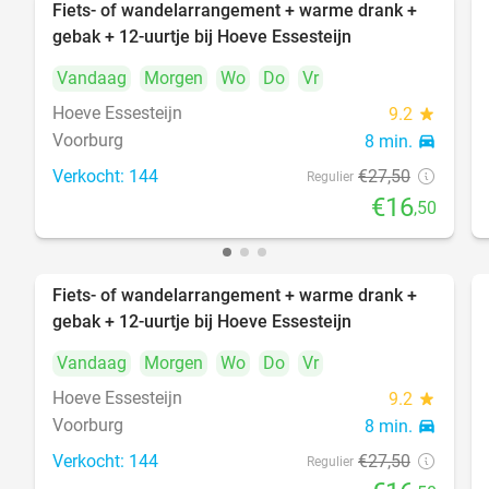
Fiets- of wandelarrangement + warme drank +
40%
gebak + 12-uurtje bij Hoeve Essesteijn
Vandaag
Morgen
Wo
Do
Vr
Hoeve Essesteijn
9.2
star
Voorburg
8 min.
directions_car
Verkocht: 144
€27
,50
Regulier
€16
,50
Fiets- of wandelarrangement + warme drank +
40%
gebak + 12-uurtje bij Hoeve Essesteijn
Vandaag
Morgen
Wo
Do
Vr
Hoeve Essesteijn
9.2
star
Voorburg
8 min.
directions_car
Verkocht: 144
€27
,50
Regulier