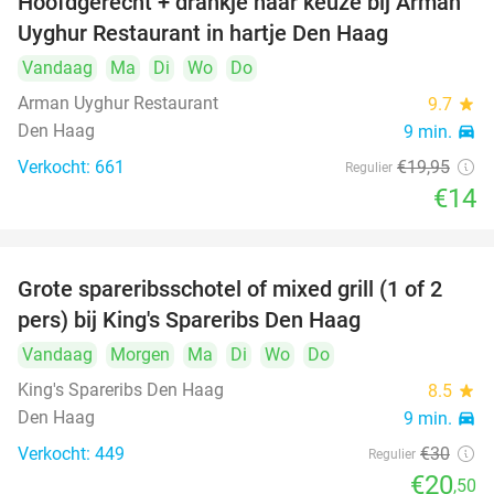
Hoofdgerecht + drankje naar keuze bij Arman
30%
Uyghur Restaurant in hartje Den Haag
Vandaag
Ma
Di
Wo
Do
Arman Uyghur Restaurant
9.7
star
Den Haag
9 min.
directions_car
Verkocht: 661
€19
,95
Regulier
€14
Grote spareribsschotel of mixed grill (1 of 2
32%
pers) bij King's Spareribs Den Haag
Vandaag
Morgen
Ma
Di
Wo
Do
King's Spareribs Den Haag
8.5
star
Den Haag
9 min.
directions_car
Verkocht: 449
€30
Regulier
€20
,50