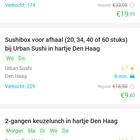
Verkocht: 174
€33
,95
Regulier
€19
,95
Sushibox voor afhaal (20, 34, 40 of 60 stuks)
49%
bij Urban Sushi in hartje Den Haag
Wo
Do
Urban Sushi
8.7
star
Den Haag
8 min.
directions_car
Verkocht: 229
€18
,50
Regulier
€9
,40
2-gangen keuzelunch in hartje Den Haag
43%
Morgen
Ma
Di
Wo
Do