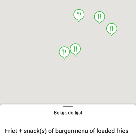
food
food
food
food
food
Bekijk de lijst
Friet + snack(s) of burgermenu of loaded fries
39%
food
food