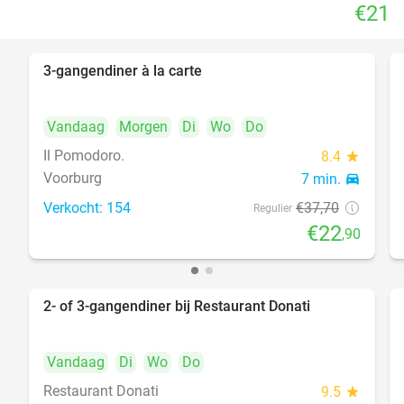
€21
3-gangendiner à la carte
39%
Vandaag
Morgen
Di
Wo
Do
Il Pomodoro.
8.4
star
Voorburg
7 min.
directions_car
Verkocht: 154
€37
,70
Regulier
€22
,90
2- of 3-gangendiner bij Restaurant Donati
41%
Vandaag
Di
Wo
Do
Restaurant Donati
9.5
star