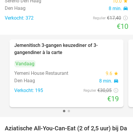
Sereno Den Haag
10.0
star
Den Haag
8 min.
directions_car
Verkocht: 372
€17
,40
Regulier
€10
Jemenitisch 3-gangen keuzediner of 3-
37%
gangendiner à la carte
Vandaag
Yemeni House Restaurant
9.6
star
Den Haag
8 min.
directions_car
Verkocht: 195
€30
,05
Regulier
€19
Aziatische All-You-Can-Eat (2 of 2,5 uur) bij Da
30%