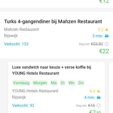
€12
Turks 4-gangendiner bij Mahzen Restaurant
59%
Mahzen Restaurant
9.2
star
Rijswijk
3 min.
directions_car
Verkocht: 153
€53
,50
Regulier
€22
Luxe sandwich naar keuze + verse koffie bij
50%
YOUNG Hotels Restaurant
Vandaag
Morgen
Ma
Di
Wo
Do
YOUNG Hotels Restaurant
8.6
star
Rijswijk
4 min.
directions_car
Verkocht: 92
€15
Regulier
€7
,50