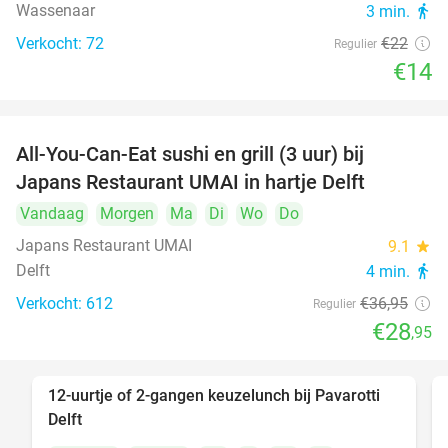
Wassenaar
3 min.
directions_walk
Verkocht: 72
€22
Regulier
€14
All-You-Can-Eat sushi en grill (3 uur) bij
22%
Japans Restaurant UMAI in hartje Delft
Vandaag
Morgen
Ma
Di
Wo
Do
Japans Restaurant UMAI
9.1
star
Delft
4 min.
directions_walk
Verkocht: 612
€36
,95
Regulier
€28
,95
12-uurtje of 2-gangen keuzelunch bij Pavarotti
31%
Delft