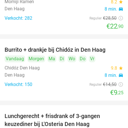
Momiji Ramen
8.2
star
Den Haag
8 min.
directions_car
Verkocht: 282
€28
,50
Regulier
€22
,90
Burrito + drankje bij Chidóz in Den Haag
36%
Vandaag
Morgen
Ma
Di
Wo
Do
Vr
Chidóz Den Haag
9.8
star
Den Haag
8 min.
directions_car
Verkocht: 150
€14
,50
Regulier
€9
,25
Lunchgerecht + frisdrank of 3-gangen
18%
keuzediner bij L'Osteria Den Haag