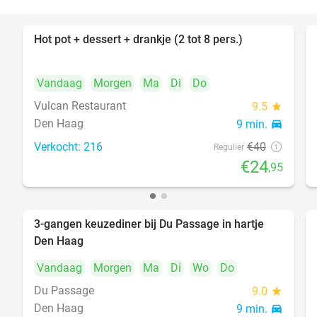
Hot pot + dessert + drankje (2 tot 8 pers.)
38%
Vandaag
Morgen
Ma
Di
Do
Vulcan Restaurant
9.5
star
Den Haag
9 min.
directions_car
Verkocht: 216
€40
Regulier
€24
,95
3-gangen keuzediner bij Du Passage in hartje
47%
Den Haag
Vandaag
Morgen
Ma
Di
Wo
Do
Du Passage
9.0
star
Den Haag
9 min.
directions_car