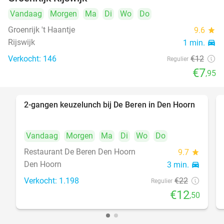
Vandaag
Morgen
Ma
Di
Wo
Do
Groenrijk 't Haantje
9.6
star
Rijswijk
1 min.
directions_car
Verkocht: 146
€12
Regulier
€7
,95
2-gangen keuzelunch bij De Beren in Den Hoorn
43%
Vandaag
Morgen
Ma
Di
Wo
Do
Restaurant De Beren Den Hoorn
9.7
star
Den Hoorn
3 min.
directions_car
Verkocht: 1.198
€22
Regulier
€12
,50