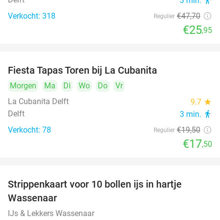
3 min.
directions_walk
Verkocht: 318
€47
,70
Regulier
€25
,95
Fiesta Tapas Toren bij La Cubanita
10%
Morgen
Ma
Di
Wo
Do
Vr
La Cubanita Delft
9.7
star
Delft
3 min.
directions_walk
Verkocht: 78
€19
,50
Regulier
€17
,50
Strippenkaart voor 10 bollen ijs in hartje
36%
Wassenaar
IJs & Lekkers Wassenaar