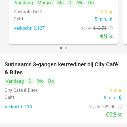
Vandaag
Morgen
Ma
Di
Wo
Do
Pavarotti Delft
9.6
star
Delft
5 min.
directions_walk
Verkocht: 2.127
€13
,75
Regulier
€9
,50
Surinaams 3-gangen keuzediner bij City Café
21%
& Bites
Vandaag
Di
Wo
Do
City Café & Bites
9.9
star
Delft
5 min.
directions_walk
Verkocht: 116
€29
,90
Regulier
€23
,50