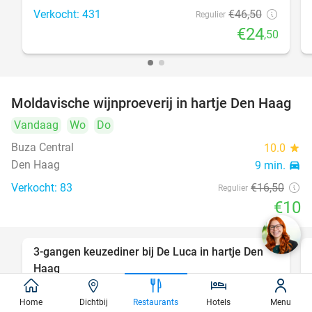
Verkocht: 431
€46
,50
Regulier
€24
,50
Moldavische wijnproeverij in hartje Den Haag
39%
Vandaag
Wo
Do
Buza Central
10.0
star
Den Haag
9 min.
directions_car
Verkocht: 83
€16
,50
Regulier
€10
3-gangen keuzediner bij De Luca in hartje Den
47%
Haag
Vandaag
Morgen
Ma
Di
Wo
Do
Home
Dichtbij
Restaurants
Hotels
Menu