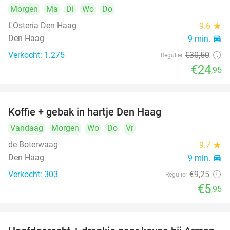
Morgen
Ma
Di
Wo
Do
L'Osteria Den Haag
9.6
star
Den Haag
9 min.
directions_car
Verkocht: 1.275
€30
,50
Regulier
€24
,95
Koffie + gebak in hartje Den Haag
36%
Vandaag
Morgen
Wo
Do
Vr
de Boterwaag
9.7
star
Den Haag
9 min.
directions_car
Verkocht: 303
€9
,25
Regulier
€5
,95