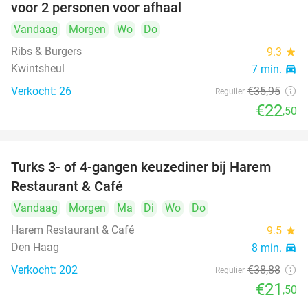
voor 2 personen voor afhaal
Vandaag
Morgen
Wo
Do
Ribs & Burgers
9.3
star
Kwintsheul
7 min.
directions_car
Verkocht: 26
€35
,95
Regulier
€22
,50
Turks 3- of 4-gangen keuzediner bij Harem
45%
Restaurant & Café
Vandaag
Morgen
Ma
Di
Wo
Do
Harem Restaurant & Café
9.5
star
Den Haag
8 min.
directions_car
Verkocht: 202
€38
,88
Regulier
€21
,50