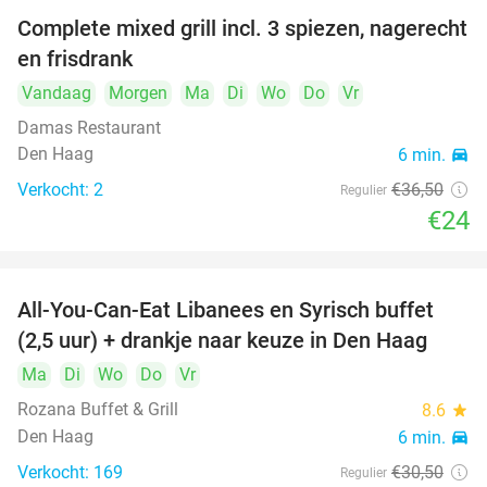
Complete mixed grill incl. 3 spiezen, nagerecht
34%
en frisdrank
Vandaag
Morgen
Ma
Di
Wo
Do
Vr
Damas Restaurant
Den Haag
6 min.
directions_car
Verkocht: 2
€36
,50
Regulier
€24
All-You-Can-Eat Libanees en Syrisch buffet
31%
(2,5 uur) + drankje naar keuze in Den Haag
Ma
Di
Wo
Do
Vr
Rozana Buffet & Grill
8.6
star
Den Haag
6 min.
directions_car
Verkocht: 169
€30
,50
Regulier