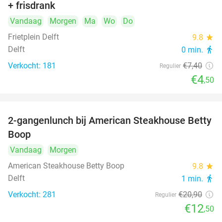
+ frisdrank
food
Vandaag
Morgen
Ma
Wo
Do
Frietplein Delft
9.8
star
Delft
0 min.
directions_walk
Verkocht: 181
€7
,40
Regulier
€4
,50
2-gangenlunch bij American Steakhouse Betty
40%
Boop
Vandaag
Morgen
American Steakhouse Betty Boop
9.8
star
Delft
1 min.
directions_walk
Verkocht: 281
€20
,90
Regulier
€12
,50