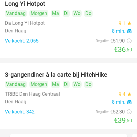
Long Yi Hotpot
Vandaag
Morgen
Ma
Di
Wo
Do
Da Long Yi Hotpot
9.1
star
Den Haag
8 min.
directions_car
Verkocht: 2.055
€51
,90
Regulier
€36
,50
3-gangendiner à la carte bij HitchHike
24%
Vandaag
Morgen
Ma
Di
Wo
Do
TRIBE Den Haag Centraal
9.4
star
Den Haag
8 min.
directions_car
Verkocht: 342
€52
,30
Regulier
€39
,50