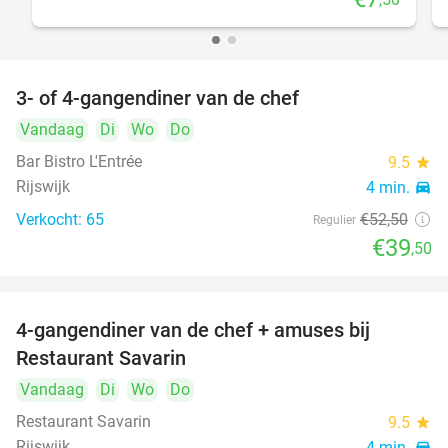
3- of 4-gangendiner van de chef
25%
Vandaag
Di
Wo
Do
Bar Bistro L'Entrée
9.5
star
Rijswijk
4 min.
directions_car
Verkocht: 65
€52
,50
Regulier
€39
,50
4-gangendiner van de chef + amuses bij
20%
Restaurant Savarin
Vandaag
Di
Wo
Do
Restaurant Savarin
9.5
star
Rijswijk
4 min.
directions_car