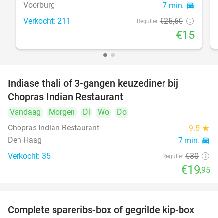
Voorburg
7 min.
directions_car
Verkocht: 211
€25
,60
Regulier
€15
Indiase thali of 3-gangen keuzediner bij
34%
Chopras Indian Restaurant
Vandaag
Morgen
Di
Wo
Do
Chopras Indian Restaurant
9.5
star
Den Haag
7 min.
directions_car
Verkocht: 35
€30
Regulier
€19
,95
Complete spareribs-box of gegrilde kip-box
37%