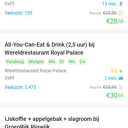
Delft
13 min.
directions_walk
Verkocht: 135
€33
,50
Regulier
€28
,50
All-You-Can-Eat & Drink (2,5 uur) bij
14%
Wereldrestaurant Royal Palace
Vandaag
Morgen
Ma
Di
Wo
Do
Wereldrestaurant Royal Palace
9.0
star
Delft
1 min.
directions_car
Verkocht: 5.475
€35
,95
Regulier
€30
,95
IJskoffie + appelgebak + slagroom bij
34%
GroenRijk Rijswijk