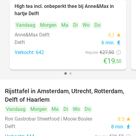
High tea incl. onbeperkt thee bij Anne&Max in
29%
hartje Delft
Vandaag
Morgen
Ma
Di
Wo
Do
Anne&Max Delft
9.1
star
Delft
6 min.
directions_walk
Verkocht: 642
€27
,50
Regulier
€19
,50
Rijsttafel in Amsterdam, Utrecht, Rotterdam,
19%
Delft of Haarlem
Vandaag
Morgen
Ma
Di
Wo
Do
Ron Gastrobar Streetfood | Mooie Boules
8.5
star
Delft
8 min.
directions_walk