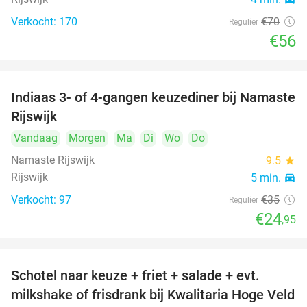
Verkocht: 170
€70
Regulier
€56
Indiaas 3- of 4-gangen keuzediner bij Namaste
29%
Rijswijk
Vandaag
Morgen
Ma
Di
Wo
Do
Namaste Rijswijk
9.5
star
Rijswijk
5 min.
directions_car
Verkocht: 97
€35
Regulier
€24
,95
Schotel naar keuze + friet + salade + evt.
46%
milkshake of frisdrank bij Kwalitaria Hoge Veld