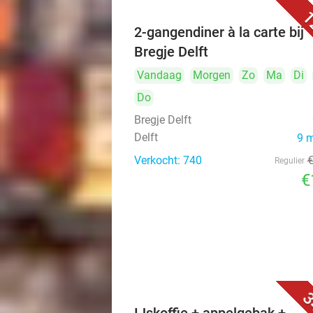
1
2-gangendiner à la carte bij
Bregje Delft
Vandaag
Morgen
Zo
Ma
Di
Do
Bregje Delft
Delft
9 
Verkocht: 740
Regulier
€
3