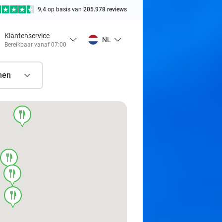
9,4
op basis van
205.978 reviews
Klantenservice
NL
Bereikbaar vanaf 07:00
nen
food
food
food
food