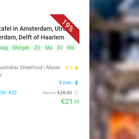
19%
ttafel in Amsterdam, Utrecht,
erdam, Delft of Haarlem
aag
Morgen
Zo
Ma
Di
Wo
astrobar Streetfood | Mooie
8.5
star
s
8 min.
directions_walk
cht: 432
€26
,50
Regulier
€21
,50