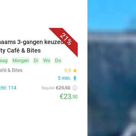
21%
naams 3-gangen keuzediner
ity Café & Bites
aag
Morgen
Di
Wo
Do
afé & Bites
9.9
star
5 min.
directions_walk
cht: 114
€29
,90
Regulier
€23
,50