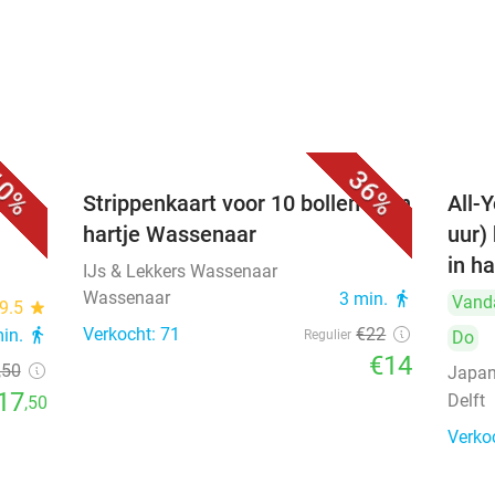
0%
36%
Strippenkaart voor 10 bollen ijs in
All-Y
hartje Wassenaar
uur)
in ha
IJs & Lekkers Wassenaar
Wassenaar
3 min.
directions_walk
Vand
9.5
star
Verkocht: 71
€22
min.
directions_walk
Regulier
Do
€14
,50
Japan
17
Delft
,50
Verko