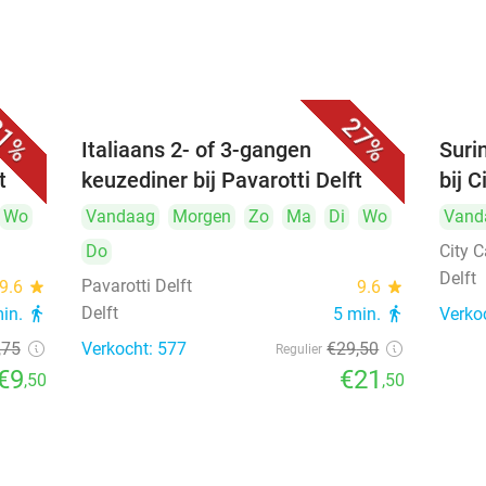
1%
27%
Italiaans 2- of 3-gangen
Suri
t
keuzediner bij Pavarotti Delft
bij C
Wo
Vandaag
Morgen
Zo
Ma
Di
Wo
Vand
Do
City C
Delft
Pavarotti Delft
9.6
star
9.6
star
Delft
min.
directions_walk
5 min.
directions_walk
Verko
,75
Verkocht: 577
€29
,50
Regulier
€9
€21
,50
,50