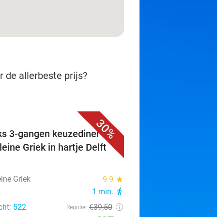
 de allerbeste prijs?
30%
ks 3-gangen keuzediner bij
eine Griek in hartje Delft
ine Griek
9.9
star
1 min.
directions_walk
cht: 522
€39
,50
Regulier