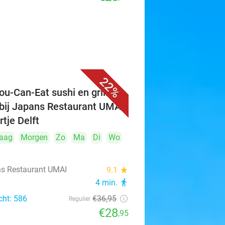
22%
ou-Can-Eat sushi en grill (3
 bij Japans Restaurant UMAI
rtje Delft
aag
Morgen
Zo
Ma
Di
Wo
s Restaurant UMAI
9.1
star
4 min.
directions_walk
cht: 586
€36
,95
Regulier
€28
,95