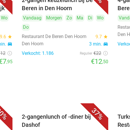
2-gangen keuzelunch bij De
4-ga
jk
Beren in Den Hoorn
Bere
Wo
Vandaag
Morgen
Zo
Ma
Di
Wo
Vand
Do
Resta
Den H
Restaurant De Beren Den Hoorn
9.6
star
9.7
star
Den Hoorn
min.
directions_car
3 min.
directions_car
Verko
€12
Verkocht: 1.186
€22
Regulier
€7
€12
,95
,50
0%
37%
2-gangenlunch of -diner bij
Turk
Dashof
Rest