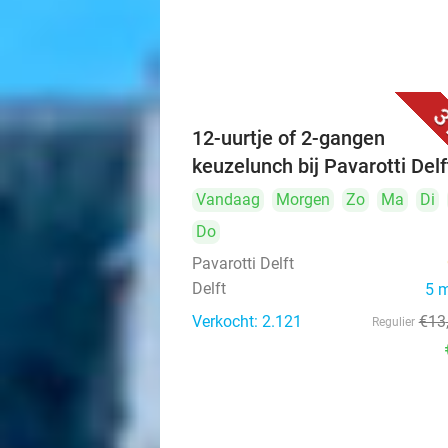
3
12-uurtje of 2-gangen
keuzelunch bij Pavarotti Delf
Vandaag
Morgen
Zo
Ma
Di
Do
Pavarotti Delft
Delft
5 
Verkocht: 2.121
€13
Regulier