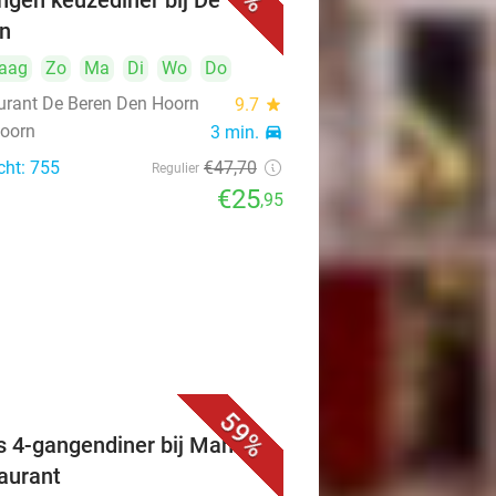
ngen keuzediner bij De
n
aag
Zo
Ma
Di
Wo
Do
urant De Beren Den Hoorn
9.7
star
oorn
3 min.
directions_car
cht: 755
€47
,70
Regulier
€25
,95
59%
s 4-gangendiner bij Mahzen
aurant