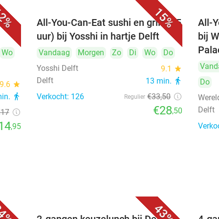
2%
15%
All-You-Can-Eat sushi en grill (2,5
All-
uur) bij Yosshi in hartje Delft
bij 
Pala
Wo
Vandaag
Morgen
Zo
Di
Wo
Do
Vand
Yosshi Delft
9.1
star
Delft
13 min.
directions_walk
Do
9.6
star
min.
directions_walk
Verkocht: 126
€33
,50
Werel
Regulier
€28
Delft
,50
€17
14
Verko
,95
4%
43%