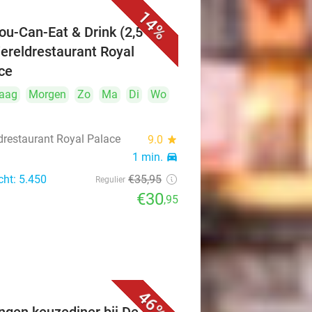
14%
You-Can-Eat & Drink (2,5 uur)
Wereldrestaurant Royal
ce
aag
Morgen
Zo
Ma
Di
Wo
drestaurant Royal Palace
9.0
star
1 min.
directions_car
cht: 5.450
€35
,95
Regulier
€30
,95
46%