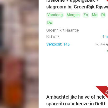
IJskoffie + appelgebak +
slagroom bij GroenRijk Rijswi
Vandaag
Morgen
Zo
Ma
Di
Do
Groenrijk 't Haantje
Rijswijk
1 
Verkocht: 146
Regulier
3
Ambachtelijke halve of hele
sparerib naar keuze in Delft