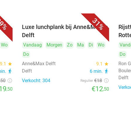
9%
31%
 bij
Luxe lunchplank bij Anne&Max in
Rijs
Delft
Rott
Wo
Vandaag
Morgen
Zo
Ma
Di
Wo
Vand
Do
Do
Anne&Max Delft
Ron G
9.1
star
9.1
star
Boule
Delft
min.
directions_walk
6 min.
directions_walk
Delft
,50
Verkocht: 304
€18
Regulier
Verko
19
€12
,50
,50