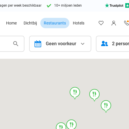
agen per week beschikbaar
10+ miljoen leden
Home
Dichtbij
Restaurants
Hotels
calendar
Geen voorkeur
2 perso
food
food
food
food
food