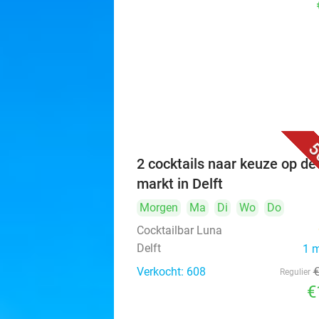
5
2 cocktails naar keuze op de
markt in Delft
Morgen
Ma
Di
Wo
Do
Cocktailbar Luna
Delft
1 
Verkocht: 608
Regulier
€