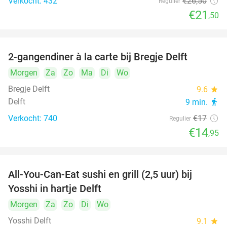
Verkocht: 432
€26
,50
Regulier
€21
,50
2-gangendiner à la carte bij Bregje Delft
12%
Morgen
Za
Zo
Ma
Di
Wo
Bregje Delft
9.6
star
Delft
9 min.
directions_walk
Verkocht: 740
€17
Regulier
€14
,95
All-You-Can-Eat sushi en grill (2,5 uur) bij
15%
Yosshi in hartje Delft
Morgen
Za
Zo
Di
Wo
Yosshi Delft
9.1
star