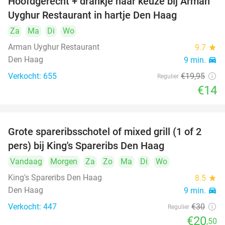
Hoofdgerecht + drankje naar keuze bij Arman
30%
Uyghur Restaurant in hartje Den Haag
Za
Ma
Di
Wo
Arman Uyghur Restaurant
9.7
star
Den Haag
9 min.
directions_car
Verkocht: 655
€19
,95
Regulier
€14
Grote spareribsschotel of mixed grill (1 of 2
32%
pers) bij King's Spareribs Den Haag
Vandaag
Morgen
Za
Zo
Ma
Di
Wo
King's Spareribs Den Haag
8.5
star
Den Haag
9 min.
directions_car
Verkocht: 447
€30
Regulier
€20
,50