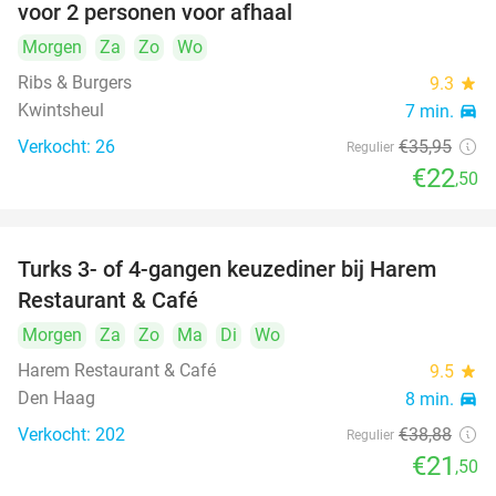
voor 2 personen voor afhaal
Morgen
Za
Zo
Wo
Ribs & Burgers
9.3
star
Kwintsheul
7 min.
directions_car
Verkocht: 26
€35
,95
Regulier
€22
,50
Turks 3- of 4-gangen keuzediner bij Harem
45%
Restaurant & Café
Morgen
Za
Zo
Ma
Di
Wo
Harem Restaurant & Café
9.5
star
Den Haag
8 min.
directions_car
Verkocht: 202
€38
,88
Regulier
€21
,50