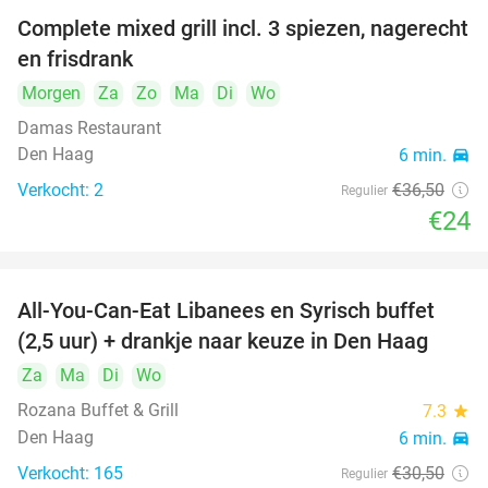
Complete mixed grill incl. 3 spiezen, nagerecht
34%
en frisdrank
Morgen
Za
Zo
Ma
Di
Wo
Damas Restaurant
Den Haag
6 min.
directions_car
Verkocht: 2
€36
,50
Regulier
€24
All-You-Can-Eat Libanees en Syrisch buffet
31%
(2,5 uur) + drankje naar keuze in Den Haag
Za
Ma
Di
Wo
Rozana Buffet & Grill
7.3
star
Den Haag
6 min.
directions_car
Verkocht: 165
€30
,50
Regulier