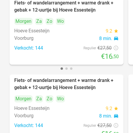
Fiets- of wandelarrangement + warme drank +
40%
gebak + 12-uurtje bij Hoeve Essesteijn
Morgen
Za
Zo
Wo
Hoeve Essesteijn
9.2
star
Voorburg
8 min.
directions_car
Verkocht: 144
€27
,50
Regulier
€16
,50
Fiets- of wandelarrangement + warme drank +
40%
gebak + 12-uurtje bij Hoeve Essesteijn
Morgen
Za
Zo
Wo
Hoeve Essesteijn
9.2
star
Voorburg
8 min.
directions_car
Verkocht: 144
€27
,50
Regulier