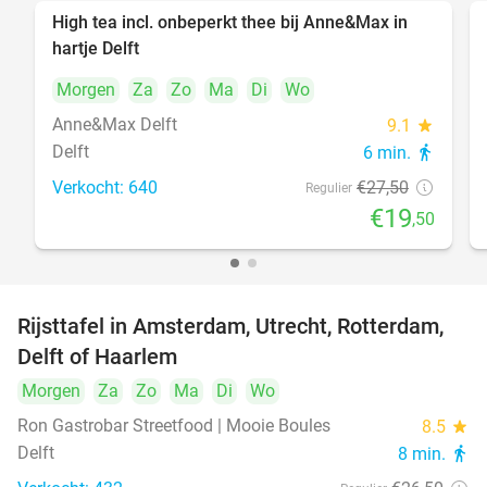
High tea incl. onbeperkt thee bij Anne&Max in
29%
hartje Delft
Morgen
Za
Zo
Ma
Di
Wo
Anne&Max Delft
9.1
star
Delft
6 min.
directions_walk
Verkocht: 640
€27
,50
Regulier
€19
,50
Rijsttafel in Amsterdam, Utrecht, Rotterdam,
19%
Delft of Haarlem
Morgen
Za
Zo
Ma
Di
Wo
Ron Gastrobar Streetfood | Mooie Boules
8.5
star
Delft
8 min.
directions_walk