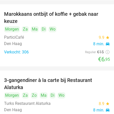
Marokkaans ontbijt of koffie + gebak naar
54%
keuze
Morgen
Za
Ma
Di
Wo
ParticiCafé
9.9
star
Den Haag
8 min.
directions_car
Verkocht: 306
€15
Regulier
€6
,95
3-gangendiner à la carte bij Restaurant
41%
Alaturka
Morgen
Za
Zo
Ma
Di
Wo
Turks Restaurant Alaturka
8.9
star
Den Haag
8 min.
directions_car