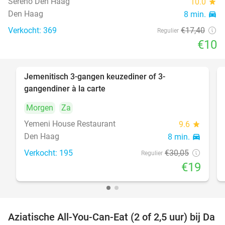
Sereno Den Haag
10.0
star
Den Haag
8 min.
directions_car
Verkocht: 369
€17
,40
Regulier
€10
Jemenitisch 3-gangen keuzediner of 3-
37%
gangendiner à la carte
Morgen
Za
Yemeni House Restaurant
9.6
star
Den Haag
8 min.
directions_car
Verkocht: 195
€30
,05
Regulier
€19
Aziatische All-You-Can-Eat (2 of 2,5 uur) bij Da
30%