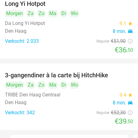
Long Yi Hotpot
Morgen
Za
Zo
Ma
Di
Wo
Da Long Yi Hotpot
9.1
star
Den Haag
8 min.
directions_car
Verkocht: 2.033
€51
,90
Regulier
€36
,50
3-gangendiner à la carte bij HitchHike
24%
Morgen
Za
Zo
Ma
Di
Wo
TRIBE Den Haag Centraal
9.4
star
Den Haag
8 min.
directions_car
Verkocht: 342
€52
,30
Regulier
€39
,50