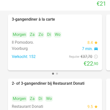
€21
3-gangendiner à la carte
39%
Morgen
Za
Zo
Di
Wo
Il Pomodoro.
8.4
star
Voorburg
7 min.
directions_car
Verkocht: 152
€37
,70
Regulier
€22
,90
2- of 3-gangendiner bij Restaurant Donati
41%
Morgen
Za
Di
Wo
Restaurant Donati
9.5
star