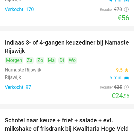
Verkocht: 170
€70
Regulier
€56
Indiaas 3- of 4-gangen keuzediner bij Namaste
29%
Rijswijk
Morgen
Za
Zo
Ma
Di
Wo
Namaste Rijswijk
9.5
star
Rijswijk
5 min.
directions_car
Verkocht: 97
€35
Regulier
€24
,95
Schotel naar keuze + friet + salade + evt.
46%
milkshake of frisdrank bij Kwalitaria Hoge Veld