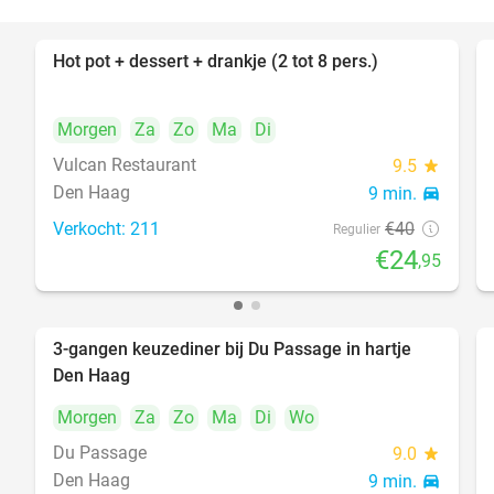
Hot pot + dessert + drankje (2 tot 8 pers.)
38%
Morgen
Za
Zo
Ma
Di
Vulcan Restaurant
9.5
star
Den Haag
9 min.
directions_car
Verkocht: 211
€40
Regulier
€24
,95
3-gangen keuzediner bij Du Passage in hartje
47%
Den Haag
Morgen
Za
Zo
Ma
Di
Wo
Du Passage
9.0
star
Den Haag
9 min.
directions_car