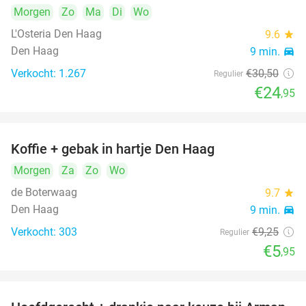
Morgen
Zo
Ma
Di
Wo
L'Osteria Den Haag
9.6
star
Den Haag
9 min.
directions_car
Verkocht: 1.267
€30
,50
Regulier
€24
,95
Koffie + gebak in hartje Den Haag
36%
Morgen
Za
Zo
Wo
de Boterwaag
9.7
star
Den Haag
9 min.
directions_car
Verkocht: 303
€9
,25
Regulier
€5
,95