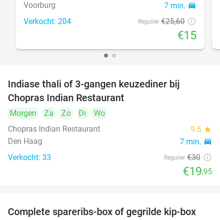
Voorburg
7 min.
directions_car
Verkocht: 204
€25
,60
Regulier
€15
Indiase thali of 3-gangen keuzediner bij
34%
Chopras Indian Restaurant
Morgen
Za
Zo
Di
Wo
Chopras Indian Restaurant
9.5
star
Den Haag
7 min.
directions_car
Verkocht: 33
€30
Regulier
€19
,95
Complete spareribs-box of gegrilde kip-box
37%