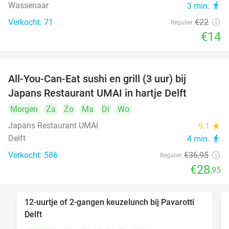
Wassenaar
3 min.
directions_walk
Verkocht: 71
€22
Regulier
€14
All-You-Can-Eat sushi en grill (3 uur) bij
22%
Japans Restaurant UMAI in hartje Delft
Morgen
Za
Zo
Ma
Di
Wo
Japans Restaurant UMAI
9.1
star
Delft
4 min.
directions_walk
Verkocht: 586
€36
,95
Regulier
€28
,95
12-uurtje of 2-gangen keuzelunch bij Pavarotti
31%
Delft