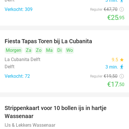
3 min.
directions_walk
Verkocht: 309
€47
,70
Regulier
€25
,95
Fiesta Tapas Toren bij La Cubanita
10%
Morgen
Za
Zo
Ma
Di
Wo
La Cubanita Delft
9.5
star
Delft
3 min.
directions_walk
Verkocht: 72
€19
,50
Regulier
€17
,50
Strippenkaart voor 10 bollen ijs in hartje
36%
Wassenaar
IJs & Lekkers Wassenaar