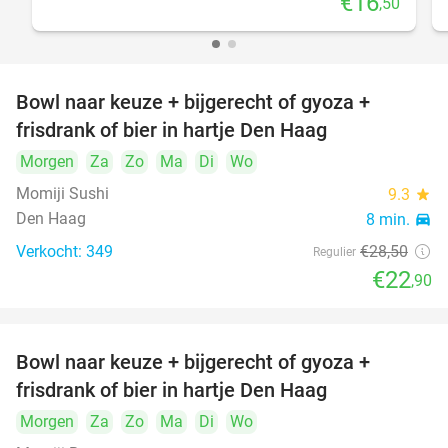
€16
,50
Bowl naar keuze + bijgerecht of gyoza +
20%
frisdrank of bier in hartje Den Haag
Morgen
Za
Zo
Ma
Di
Wo
Momiji Sushi
9.3
star
Den Haag
8 min.
directions_car
Verkocht: 349
€28
,50
Regulier
€22
,90
Bowl naar keuze + bijgerecht of gyoza +
20%
frisdrank of bier in hartje Den Haag
Morgen
Za
Zo
Ma
Di
Wo