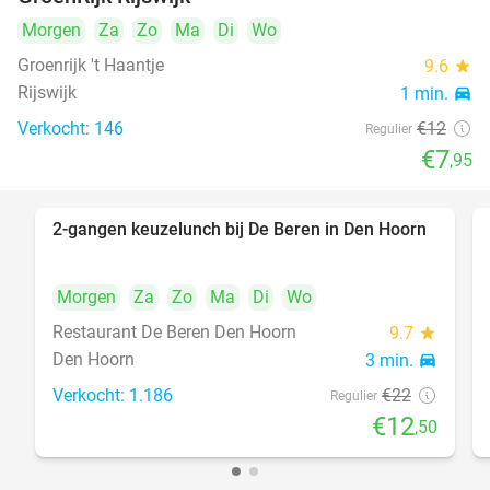
Morgen
Za
Zo
Ma
Di
Wo
Groenrijk 't Haantje
9.6
star
Rijswijk
1 min.
directions_car
Verkocht: 146
€12
Regulier
€7
,95
2-gangen keuzelunch bij De Beren in Den Hoorn
43%
Morgen
Za
Zo
Ma
Di
Wo
Restaurant De Beren Den Hoorn
9.7
star
Den Hoorn
3 min.
directions_car
Verkocht: 1.186
€22
Regulier
€12
,50