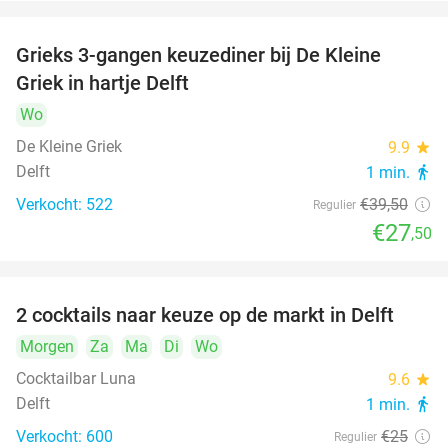
Grieks 3-gangen keuzediner bij De Kleine
30%
Griek in hartje Delft
Wo
De Kleine Griek
9.9
star
Delft
1 min.
directions_walk
Verkocht: 522
€39
,50
Regulier
€27
,50
2 cocktails naar keuze op de markt in Delft
50%
Morgen
Za
Ma
Di
Wo
Cocktailbar Luna
9.6
star
Delft
1 min.
directions_walk
Verkocht: 600
€25
Regulier