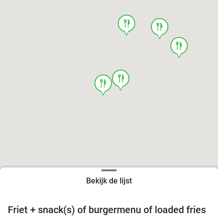
food
food
food
food
food
Bekijk de lijst
Friet + snack(s) of burgermenu of loaded fries
39%
food
food