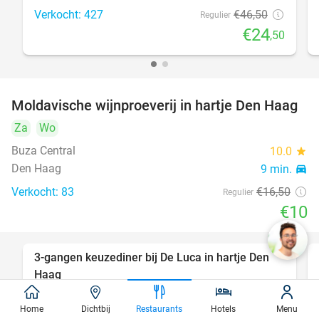
Verkocht: 427
€46
,50
Regulier
€24
,50
Moldavische wijnproeverij in hartje Den Haag
39%
Za
Wo
Buza Central
10.0
star
Den Haag
9 min.
directions_car
Verkocht: 83
€16
,50
Regulier
€10
3-gangen keuzediner bij De Luca in hartje Den
47%
Haag
Morgen
Za
Zo
Ma
Di
Wo
Home
Dichtbij
Restaurants
Hotels
Menu