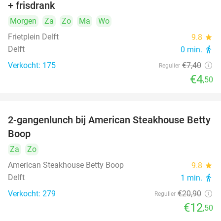
+ frisdrank
food
Morgen
Za
Zo
Ma
Wo
Frietplein Delft
9.8
star
Delft
0 min.
directions_walk
Verkocht: 175
€7
,40
Regulier
€4
,50
2-gangenlunch bij American Steakhouse Betty
40%
Boop
Za
Zo
American Steakhouse Betty Boop
9.8
star
Delft
1 min.
directions_walk
Verkocht: 279
€20
,90
Regulier
€12
,50