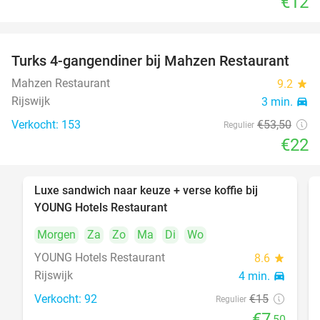
€12
Turks 4-gangendiner bij Mahzen Restaurant
59%
Mahzen Restaurant
9.2
star
Rijswijk
3 min.
directions_car
Verkocht: 153
€53
,50
Regulier
€22
Luxe sandwich naar keuze + verse koffie bij
50%
YOUNG Hotels Restaurant
Morgen
Za
Zo
Ma
Di
Wo
YOUNG Hotels Restaurant
8.6
star
Rijswijk
4 min.
directions_car
Verkocht: 92
€15
Regulier
€7
,50