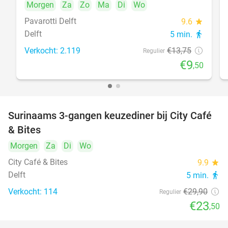
Morgen
Za
Zo
Ma
Di
Wo
Pavarotti Delft
9.6
star
Delft
5 min.
directions_walk
Verkocht: 2.119
€13
,75
Regulier
€9
,50
Surinaams 3-gangen keuzediner bij City Café
21%
& Bites
Morgen
Za
Di
Wo
City Café & Bites
9.9
star
Delft
5 min.
directions_walk
Verkocht: 114
€29
,90
Regulier
€23
,50