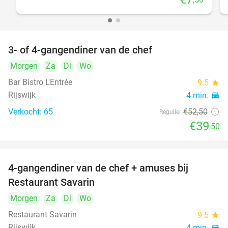
3- of 4-gangendiner van de chef
25%
Morgen
Za
Di
Wo
Bar Bistro L'Entrée
9.5
star
Rijswijk
4 min.
directions_car
Verkocht: 65
€52
,50
Regulier
€39
,50
4-gangendiner van de chef + amuses bij
20%
Restaurant Savarin
Morgen
Za
Di
Wo
Restaurant Savarin
9.5
star
Rijswijk
4 min.
directions_car