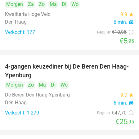
Morgen
Za
Zo
Ma
Di
Wo
Kwalitaria Hoge Veld
9.9
star
Den Haag
6 min.
directions_car
Verkocht: 177
€10
,95
Regulier
€5
,95
4-gangen keuzediner bij De Beren Den Haag-
46%
Ypenburg
Morgen
Zo
Ma
Di
Wo
De Beren Den Haag-Ypenburg
9.7
star
Den Haag
6 min.
directions_car
Verkocht: 1.279
€47
,70
Regulier
€25
,95