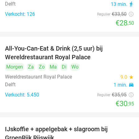
Delft
13 min.
directions_walk
Verkocht: 126
€33
,50
Regulier
€28
,50
All-You-Can-Eat & Drink (2,5 uur) bij
14%
Wereldrestaurant Royal Palace
Morgen
Za
Zo
Ma
Di
Wo
Wereldrestaurant Royal Palace
9.0
star
Delft
1 min.
directions_car
Verkocht: 5.450
€35
,95
Regulier
€30
,95
IJskoffie + appelgebak + slagroom bij
34%
GroenRijk Rijswijk