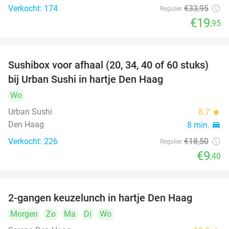
Verkocht: 174
€33
,95
Regulier
€19
,95
Sushibox voor afhaal (20, 34, 40 of 60 stuks)
49%
bij Urban Sushi in hartje Den Haag
Wo
Urban Sushi
8.7
star
Den Haag
8 min.
directions_car
Verkocht: 226
€18
,50
Regulier
€9
,40
2-gangen keuzelunch in hartje Den Haag
43%
Morgen
Zo
Ma
Di
Wo