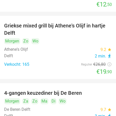
€12
,50
Griekse mixed grill bij Athene's Olijf in hartje
26%
Delft
Morgen
Zo
Wo
Athene's Olijf
9.2
star
Delft
2 min.
directions_walk
Verkocht: 165
€26
,80
Regulier
€19
,90
4-gangen keuzediner bij De Beren
46%
Morgen
Za
Zo
Ma
Di
Wo
De Beren Delft
9.7
star
Delft