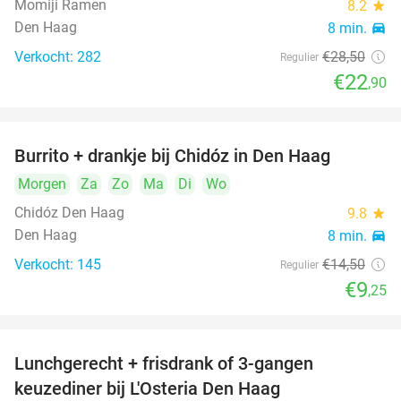
Momiji Ramen
8.2
star
Den Haag
8 min.
directions_car
Verkocht: 282
€28
,50
Regulier
€22
,90
Burrito + drankje bij Chidóz in Den Haag
36%
Morgen
Za
Zo
Ma
Di
Wo
Chidóz Den Haag
9.8
star
Den Haag
8 min.
directions_car
Verkocht: 145
€14
,50
Regulier
€9
,25
Lunchgerecht + frisdrank of 3-gangen
18%
keuzediner bij L'Osteria Den Haag