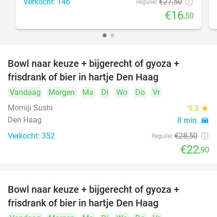
Verkocht: 146
€27
,50
Regulier
€16
,50
Bowl naar keuze + bijgerecht of gyoza +
20%
frisdrank of bier in hartje Den Haag
Vandaag
Morgen
Ma
Di
Wo
Do
Vr
Momiji Sushi
9.3
star
Den Haag
8 min.
directions_car
Verkocht: 352
€28
,50
Regulier
€22
,90
Bowl naar keuze + bijgerecht of gyoza +
20%
frisdrank of bier in hartje Den Haag