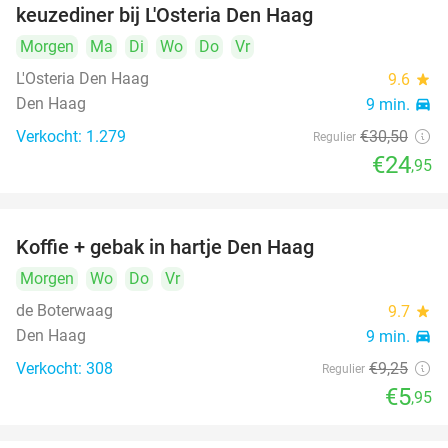
keuzediner bij L'Osteria Den Haag
Morgen
Ma
Di
Wo
Do
Vr
L'Osteria Den Haag
9.6
star
Den Haag
9 min.
directions_car
Verkocht: 1.279
€30
,50
Regulier
€24
,95
Koffie + gebak in hartje Den Haag
36%
Morgen
Wo
Do
Vr
de Boterwaag
9.7
star
Den Haag
9 min.
directions_car
Verkocht: 308
€9
,25
Regulier
€5
,95