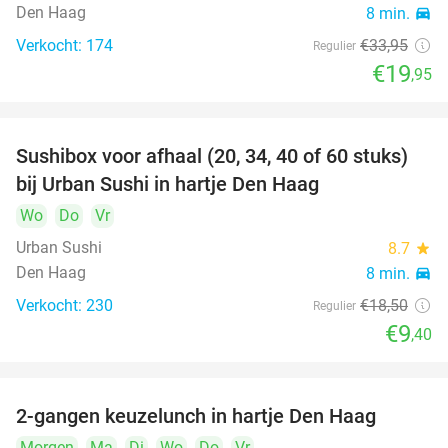
Den Haag
8 min.
directions_car
Verkocht: 174
€33
,95
Regulier
€19
,95
Sushibox voor afhaal (20, 34, 40 of 60 stuks)
49%
bij Urban Sushi in hartje Den Haag
Wo
Do
Vr
Urban Sushi
8.7
star
Den Haag
8 min.
directions_car
Verkocht: 230
€18
,50
Regulier
€9
,40
2-gangen keuzelunch in hartje Den Haag
43%
Morgen
Ma
Di
Wo
Do
Vr