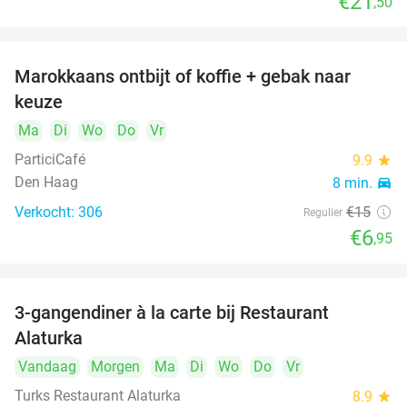
€21
,50
Marokkaans ontbijt of koffie + gebak naar
54%
keuze
Ma
Di
Wo
Do
Vr
ParticiCafé
9.9
star
Den Haag
8 min.
directions_car
Verkocht: 306
€15
Regulier
€6
,95
3-gangendiner à la carte bij Restaurant
41%
Alaturka
Vandaag
Morgen
Ma
Di
Wo
Do
Vr
Turks Restaurant Alaturka
8.9
star