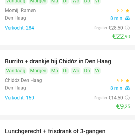
Vandaag
Morgen
Ma
Di
Wo
Do
Vr
Momiji Ramen
8.2
star
Den Haag
8 min.
directions_car
Verkocht: 284
€28
,50
Regulier
€22
,90
Burrito + drankje bij Chidóz in Den Haag
36%
Vandaag
Morgen
Ma
Di
Wo
Do
Vr
Chidóz Den Haag
9.8
star
Den Haag
8 min.
directions_car
Verkocht: 150
€14
,50
Regulier
€9
,25
Lunchgerecht + frisdrank of 3-gangen
18%