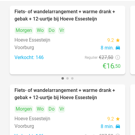
Fiets- of wandelarrangement + warme drank +
40%
gebak + 12-uurtje bij Hoeve Essesteijn
Morgen
Wo
Do
Vr
Hoeve Essesteijn
9.2
star
Voorburg
8 min.
directions_car
Verkocht: 146
€27
,50
Regulier
€16
,50
Fiets- of wandelarrangement + warme drank +
40%
gebak + 12-uurtje bij Hoeve Essesteijn
Morgen
Wo
Do
Vr
Hoeve Essesteijn
9.2
star
Voorburg
8 min.
directions_car