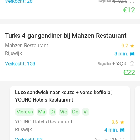
Verkocht: 28
€18
,90
Regulier
€12
Turks 4-gangendiner bij Mahzen Restaurant
59%
Mahzen Restaurant
9.2
star
Rijswijk
3 min.
directions_car
Verkocht: 153
€53
,50
Regulier
€22
Luxe sandwich naar keuze + verse koffie bij
50%
YOUNG Hotels Restaurant
Morgen
Ma
Di
Wo
Do
Vr
YOUNG Hotels Restaurant
8.6
star
Rijswijk
4 min.
directions_car
Verkocht: 92
€15