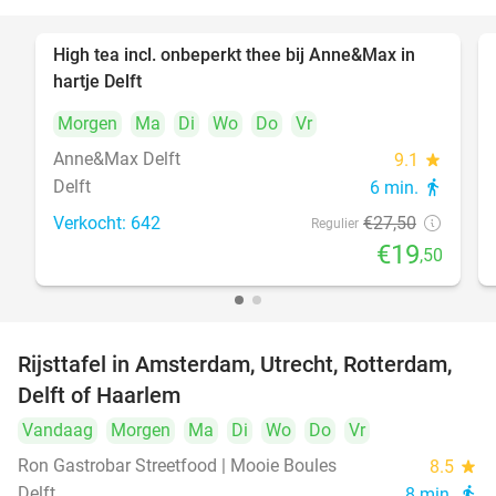
High tea incl. onbeperkt thee bij Anne&Max in
29%
hartje Delft
Morgen
Ma
Di
Wo
Do
Vr
Anne&Max Delft
9.1
star
Delft
6 min.
directions_walk
Verkocht: 642
€27
,50
Regulier
€19
,50
Rijsttafel in Amsterdam, Utrecht, Rotterdam,
19%
Delft of Haarlem
Vandaag
Morgen
Ma
Di
Wo
Do
Vr
Ron Gastrobar Streetfood | Mooie Boules
8.5
star
Delft
8 min.
directions_walk