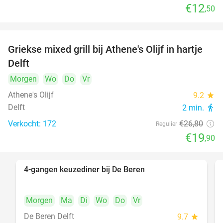
€12
,50
Griekse mixed grill bij Athene's Olijf in hartje
26%
Delft
Morgen
Wo
Do
Vr
Athene's Olijf
9.2
star
Delft
2 min.
directions_walk
Verkocht: 172
€26
,80
Regulier
€19
,90
4-gangen keuzediner bij De Beren
46%
Morgen
Ma
Di
Wo
Do
Vr
De Beren Delft
9.7
star