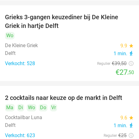
Grieks 3-gangen keuzediner bij De Kleine
30%
Griek in hartje Delft
Wo
De Kleine Griek
9.9
star
Delft
1 min.
directions_walk
Verkocht: 528
€39
,50
Regulier
€27
,50
2 cocktails naar keuze op de markt in Delft
50%
Ma
Di
Wo
Do
Vr
Cocktailbar Luna
9.6
star
Delft
1 min.
directions_walk
Verkocht: 623
€25
Regulier