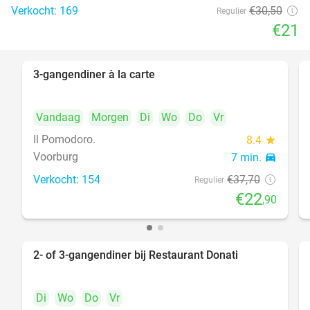
Verkocht: 169
€30
,50
Regulier
€21
3-gangendiner à la carte
39%
Vandaag
Morgen
Di
Wo
Do
Vr
Il Pomodoro.
8.4
star
Voorburg
7 min.
directions_car
Verkocht: 154
€37
,70
Regulier
€22
,90
2- of 3-gangendiner bij Restaurant Donati
41%
Di
Wo
Do
Vr