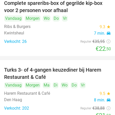
Complete spareribs-box of gegrilde kip-box
37%
voor 2 personen voor afhaal
Vandaag
Morgen
Wo
Do
Vr
Ribs & Burgers
9.3
star
Kwintsheul
7 min.
directions_car
Verkocht: 26
€35
,95
Regulier
€22
,50
Turks 3- of 4-gangen keuzediner bij Harem
45%
Restaurant & Café
Vandaag
Morgen
Ma
Di
Wo
Do
Vr
Harem Restaurant & Café
9.5
star
Den Haag
8 min.
directions_car
Verkocht: 202
€38
,88
Regulier