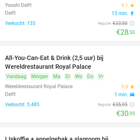
Yosshi Delft
9.1
star
Delft
13 min.
directions_walk
Verkocht: 135
€33
,50
Regulier
€28
,50
All-You-Can-Eat & Drink (2,5 uur) bij
14%
Wereldrestaurant Royal Palace
Vandaag
Morgen
Ma
Di
Wo
Do
Vr
Wereldrestaurant Royal Palace
9.0
star
Delft
1 min.
directions_car
Verkocht: 5.485
€35
,95
Regulier
€30
,95
IJskoffie + appelgebak + slagroom bij