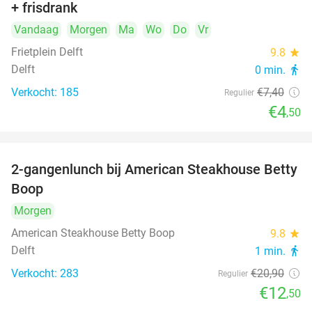
+ frisdrank
food
Vandaag
Morgen
Ma
Wo
Do
Vr
Frietplein Delft
9.8
star
Delft
0 min.
directions_walk
Verkocht: 185
€7
,40
Regulier
€4
,50
2-gangenlunch bij American Steakhouse Betty
40%
Boop
Morgen
American Steakhouse Betty Boop
9.8
star
Delft
1 min.
directions_walk
Verkocht: 283
€20
,90
Regulier
€12
,50