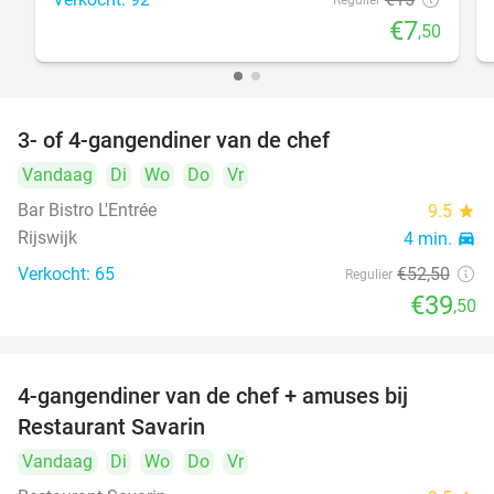
Regulier
€7
,50
3- of 4-gangendiner van de chef
25%
Vandaag
Di
Wo
Do
Vr
Bar Bistro L'Entrée
9.5
star
Rijswijk
4 min.
directions_car
Verkocht: 65
€52
,50
Regulier
€39
,50
4-gangendiner van de chef + amuses bij
20%
Restaurant Savarin
Vandaag
Di
Wo
Do
Vr