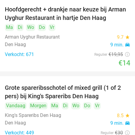
Hoofdgerecht + drankje naar keuze bij Arman
30%
Uyghur Restaurant in hartje Den Haag
Ma
Di
Wo
Do
Vr
Arman Uyghur Restaurant
9.7
star
Den Haag
9 min.
directions_car
Verkocht: 671
€19
,95
Regulier
€14
Grote spareribsschotel of mixed grill (1 of 2
32%
pers) bij King's Spareribs Den Haag
Vandaag
Morgen
Ma
Di
Wo
Do
Vr
King's Spareribs Den Haag
8.5
star
Den Haag
9 min.
directions_car
Verkocht: 449
€30
Regulier