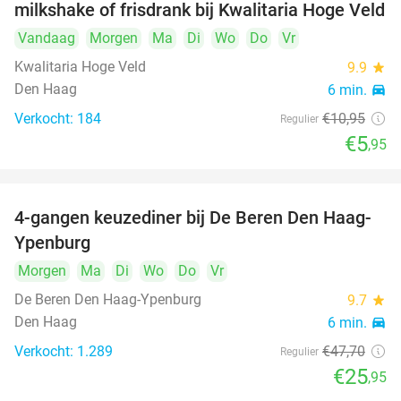
milkshake of frisdrank bij Kwalitaria Hoge Veld
Vandaag
Morgen
Ma
Di
Wo
Do
Vr
Kwalitaria Hoge Veld
9.9
star
Den Haag
6 min.
directions_car
Verkocht: 184
€10
,95
Regulier
€5
,95
4-gangen keuzediner bij De Beren Den Haag-
46%
Ypenburg
Morgen
Ma
Di
Wo
Do
Vr
De Beren Den Haag-Ypenburg
9.7
star
Den Haag
6 min.
directions_car
Verkocht: 1.289
€47
,70
Regulier
€25
,95