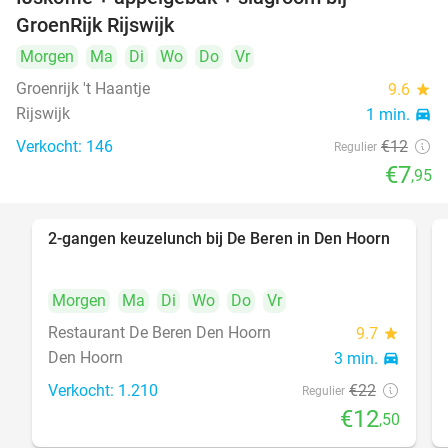
34%
GroenRijk Rijswijk
Morgen
Ma
Di
Wo
Do
Vr
Groenrijk 't Haantje
9.6
star
Rijswijk
1 min.
directions_car
Verkocht: 146
€12
Regulier
€7
,95
2-gangen keuzelunch bij De Beren in Den Hoorn
43%
Morgen
Ma
Di
Wo
Do
Vr
Restaurant De Beren Den Hoorn
9.7
star
Den Hoorn
3 min.
directions_car
Verkocht: 1.210
€22
Regulier
€12
,50