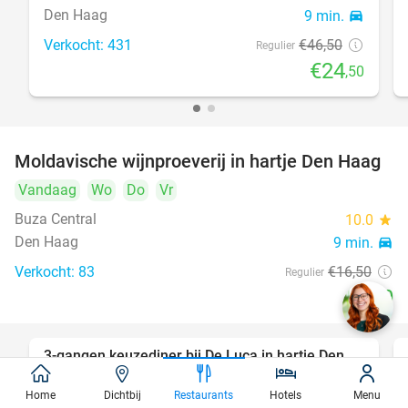
Den Haag
9 min.
directions_car
Verkocht: 431
€46
,50
Regulier
€24
,50
Moldavische wijnproeverij in hartje Den Haag
39%
Vandaag
Wo
Do
Vr
Buza Central
10.0
star
Den Haag
9 min.
directions_car
Verkocht: 83
€16
,50
Regulier
€10
3-gangen keuzediner bij De Luca in hartje Den
47%
Haag
Home
Dichtbij
Restaurants
Hotels
Menu