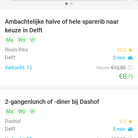
Ambachtelijke halve of hele sparerib naar
30%
keuze in Delft
Ma
Wo
Vr
Rico's Ribs
10.0
star
Delft
3 min.
directions_car
Verkocht: 12
€12
,50
Regulier
€8
,75
2-gangenlunch of -diner bij Dashof
37%
Ma
Wo
Vr
Dashof
9.9
star
Delft
3 min.
directions_car