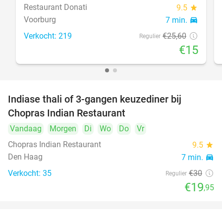
Restaurant Donati
9.5
star
Voorburg
7 min.
directions_car
Verkocht: 219
€25
,60
Regulier
€15
Indiase thali of 3-gangen keuzediner bij
34%
Chopras Indian Restaurant
Vandaag
Morgen
Di
Wo
Do
Vr
Chopras Indian Restaurant
9.5
star
Den Haag
7 min.
directions_car
Verkocht: 35
€30
Regulier
€19
,95