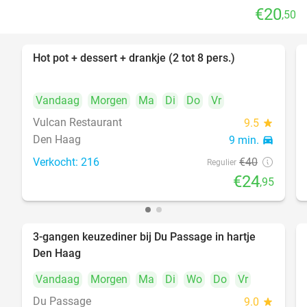
€20
,50
Hot pot + dessert + drankje (2 tot 8 pers.)
38%
Vandaag
Morgen
Ma
Di
Do
Vr
Vulcan Restaurant
9.5
star
Den Haag
9 min.
directions_car
Verkocht: 216
€40
Regulier
€24
,95
3-gangen keuzediner bij Du Passage in hartje
47%
Den Haag
Vandaag
Morgen
Ma
Di
Wo
Do
Vr
Du Passage
9.0
star