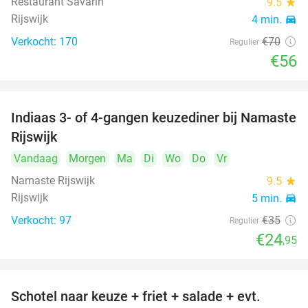
Restaurant Savarin
9.5
star
Rijswijk
4 min.
directions_car
Verkocht: 170
€70
Regulier
€56
Indiaas 3- of 4-gangen keuzediner bij Namaste
29%
Rijswijk
Vandaag
Morgen
Ma
Di
Wo
Do
Vr
Namaste Rijswijk
9.5
star
Rijswijk
5 min.
directions_car
Verkocht: 97
€35
Regulier
€24
,95
Schotel naar keuze + friet + salade + evt.
46%