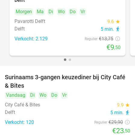
Delft
Morgen
Ma
Di
Wo
Do
Vr
Pavarotti Delft
9.6
star
Delft
5 min.
directions_walk
Verkocht: 2.129
€13
,75
Regulier
€9
,50
Surinaams 3-gangen keuzediner bij City Café
21%
& Bites
Vandaag
Di
Wo
Do
Vr
City Café & Bites
9.9
star
Delft
5 min.
directions_walk
Verkocht: 120
€29
,90
Regulier
€23
,50