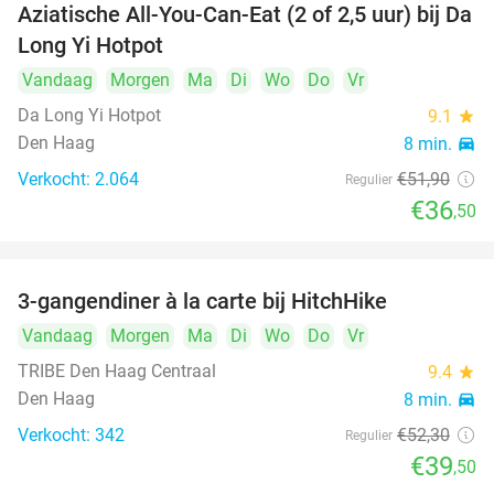
Aziatische All-You-Can-Eat (2 of 2,5 uur) bij Da
30%
Long Yi Hotpot
Vandaag
Morgen
Ma
Di
Wo
Do
Vr
Da Long Yi Hotpot
9.1
star
Den Haag
8 min.
directions_car
Verkocht: 2.064
€51
,90
Regulier
€36
,50
3-gangendiner à la carte bij HitchHike
24%
Vandaag
Morgen
Ma
Di
Wo
Do
Vr
TRIBE Den Haag Centraal
9.4
star
Den Haag
8 min.
directions_car
Verkocht: 342
€52
,30
Regulier
€39
,50