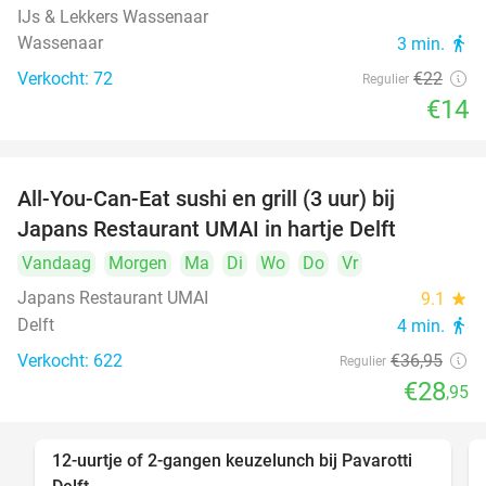
IJs & Lekkers Wassenaar
Wassenaar
3 min.
directions_walk
Verkocht: 72
€22
Regulier
€14
All-You-Can-Eat sushi en grill (3 uur) bij
22%
Japans Restaurant UMAI in hartje Delft
Vandaag
Morgen
Ma
Di
Wo
Do
Vr
Japans Restaurant UMAI
9.1
star
Delft
4 min.
directions_walk
Verkocht: 622
€36
,95
Regulier
€28
,95
12-uurtje of 2-gangen keuzelunch bij Pavarotti
31%