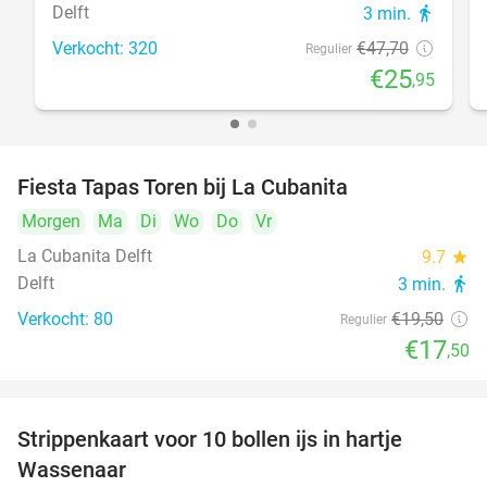
Delft
3 min.
directions_walk
Verkocht: 320
€47
,70
Regulier
€25
,95
Fiesta Tapas Toren bij La Cubanita
10%
Morgen
Ma
Di
Wo
Do
Vr
La Cubanita Delft
9.7
star
Delft
3 min.
directions_walk
Verkocht: 80
€19
,50
Regulier
€17
,50
Strippenkaart voor 10 bollen ijs in hartje
36%
Wassenaar