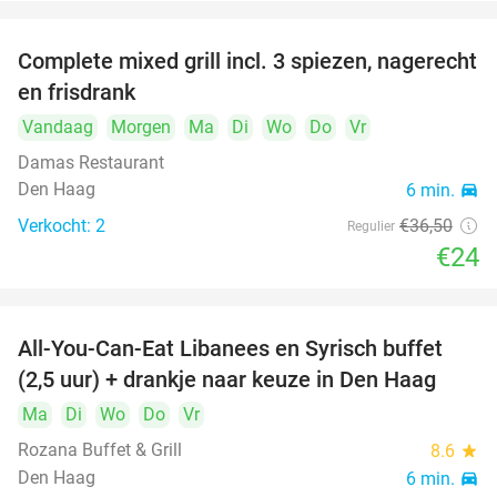
Complete mixed grill incl. 3 spiezen, nagerecht
34%
en frisdrank
Vandaag
Morgen
Ma
Di
Wo
Do
Vr
Damas Restaurant
Den Haag
6 min.
directions_car
Verkocht: 2
€36
,50
Regulier
€24
All-You-Can-Eat Libanees en Syrisch buffet
31%
(2,5 uur) + drankje naar keuze in Den Haag
Ma
Di
Wo
Do
Vr
Rozana Buffet & Grill
8.6
star
Den Haag
6 min.
directions_car