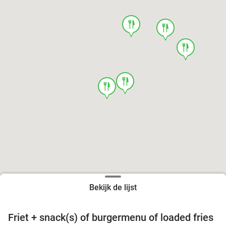
food
food
food
food
food
Bekijk de lijst
Friet + snack(s) of burgermenu of loaded fries
39%
food
food