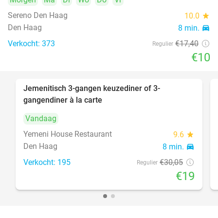
Sereno Den Haag
10.0
star
Den Haag
8 min.
directions_car
Verkocht: 373
€17
,40
Regulier
€10
Jemenitisch 3-gangen keuzediner of 3-
37%
gangendiner à la carte
Vandaag
Yemeni House Restaurant
9.6
star
Den Haag
8 min.
directions_car
Verkocht: 195
€30
,05
Regulier
€19