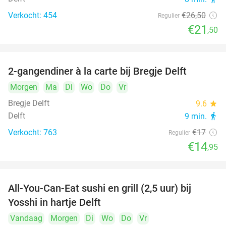
Verkocht: 454
€26
,50
Regulier
€21
,50
2-gangendiner à la carte bij Bregje Delft
12%
Morgen
Ma
Di
Wo
Do
Vr
Bregje Delft
9.6
star
Delft
9 min.
directions_walk
Verkocht: 763
€17
Regulier
€14
,95
All-You-Can-Eat sushi en grill (2,5 uur) bij
15%
Yosshi in hartje Delft
Vandaag
Morgen
Di
Wo
Do
Vr