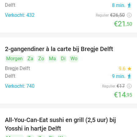
Delft
8 min.
directions_walk
Verkocht: 432
€26
,50
Regulier
€21
,50
2-gangendiner à la carte bij Bregje Delft
12%
Morgen
Za
Zo
Ma
Di
Wo
Bregje Delft
9.6
star
Delft
9 min.
directions_walk
Verkocht: 740
€17
Regulier
€14
,95
All-You-Can-Eat sushi en grill (2,5 uur) bij
15%
Yosshi in hartje Delft