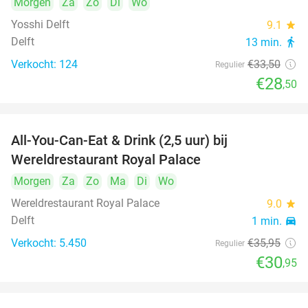
Morgen
Za
Zo
Di
Wo
Yosshi Delft
9.1
star
Delft
13 min.
directions_walk
Verkocht: 124
€33
,50
Regulier
€28
,50
All-You-Can-Eat & Drink (2,5 uur) bij
14%
Wereldrestaurant Royal Palace
Morgen
Za
Zo
Ma
Di
Wo
Wereldrestaurant Royal Palace
9.0
star
Delft
1 min.
directions_car
Verkocht: 5.450
€35
,95
Regulier
€30
,95