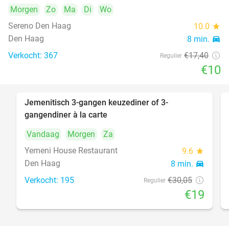
Morgen
Zo
Ma
Di
Wo
Sereno Den Haag
10.0
star
Den Haag
8 min.
directions_car
Verkocht: 367
€17
,40
Regulier
€10
Jemenitisch 3-gangen keuzediner of 3-
37%
gangendiner à la carte
Vandaag
Morgen
Za
Yemeni House Restaurant
9.6
star
Den Haag
8 min.
directions_car
Verkocht: 195
€30
,05
Regulier
€19