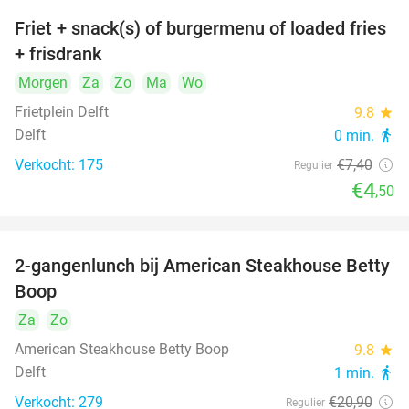
Friet + snack(s) of burgermenu of loaded fries
39%
+ frisdrank
Morgen
Za
Zo
Ma
Wo
Frietplein Delft
9.8
star
Delft
0 min.
directions_walk
Verkocht: 175
€7
,40
Regulier
€4
,50
2-gangenlunch bij American Steakhouse Betty
40%
Boop
Za
Zo
American Steakhouse Betty Boop
9.8
star
Delft
1 min.
directions_walk
Verkocht: 279
€20
,90
Regulier