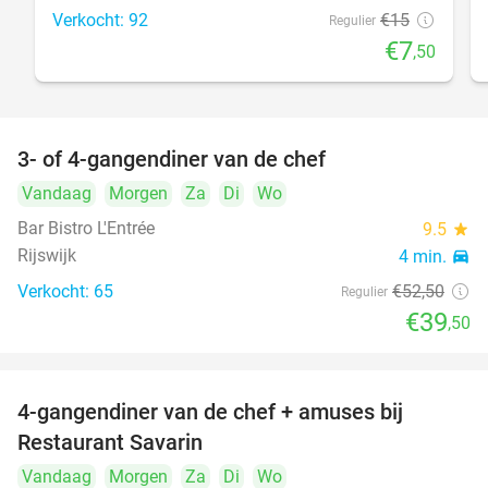
Verkocht: 92
€15
Regulier
€7
,50
3- of 4-gangendiner van de chef
25%
Vandaag
Morgen
Za
Di
Wo
Bar Bistro L'Entrée
9.5
star
Rijswijk
4 min.
directions_car
Verkocht: 65
€52
,50
Regulier
€39
,50
4-gangendiner van de chef + amuses bij
20%
Restaurant Savarin
Vandaag
Morgen
Za
Di
Wo