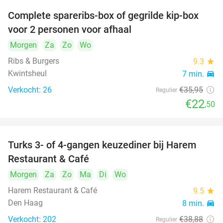
Complete spareribs-box of gegrilde kip-box
37%
voor 2 personen voor afhaal
Morgen
Za
Zo
Wo
Ribs & Burgers
9.3
star
Kwintsheul
7 min.
directions_car
Verkocht: 26
€35
,95
Regulier
€22
,50
Turks 3- of 4-gangen keuzediner bij Harem
45%
Restaurant & Café
Morgen
Za
Zo
Ma
Di
Wo
Harem Restaurant & Café
9.5
star
Den Haag
8 min.
directions_car
Verkocht: 202
€38
,88
Regulier