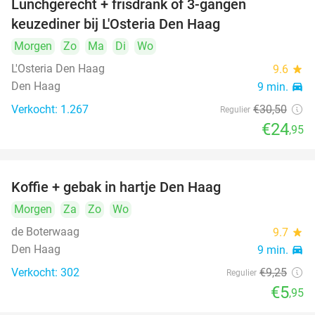
Lunchgerecht + frisdrank of 3-gangen
18%
keuzediner bij L'Osteria Den Haag
Morgen
Zo
Ma
Di
Wo
L'Osteria Den Haag
9.6
star
Den Haag
9 min.
directions_car
Verkocht: 1.267
€30
,50
Regulier
€24
,95
Koffie + gebak in hartje Den Haag
36%
Morgen
Za
Zo
Wo
de Boterwaag
9.7
star
Den Haag
9 min.
directions_car
Verkocht: 302
€9
,25
Regulier
€5
,95