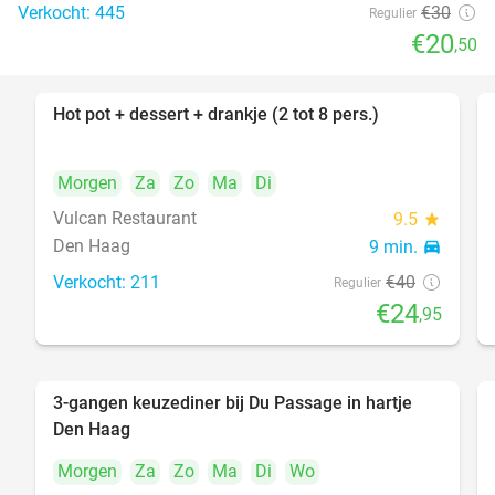
Verkocht: 445
€30
Regulier
€20
,50
Hot pot + dessert + drankje (2 tot 8 pers.)
38%
Morgen
Za
Zo
Ma
Di
Vulcan Restaurant
9.5
star
Den Haag
9 min.
directions_car
Verkocht: 211
€40
Regulier
€24
,95
3-gangen keuzediner bij Du Passage in hartje
47%
Den Haag
Morgen
Za
Zo
Ma
Di
Wo