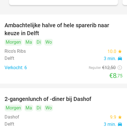
Ambachtelijke halve of hele sparerib naar
30%
NEW
keuze in Delft
TODAY
Morgen
Ma
Di
Wo
Rico's Ribs
10.0
star
Delft
3 min.
directions_car
Verkocht: 6
€12
,50
Regulier
€8
,75
2-gangenlunch of -diner bij Dashof
37%
Morgen
Ma
Di
Wo
Dashof
9.9
star
Delft
3 min.
directions_car