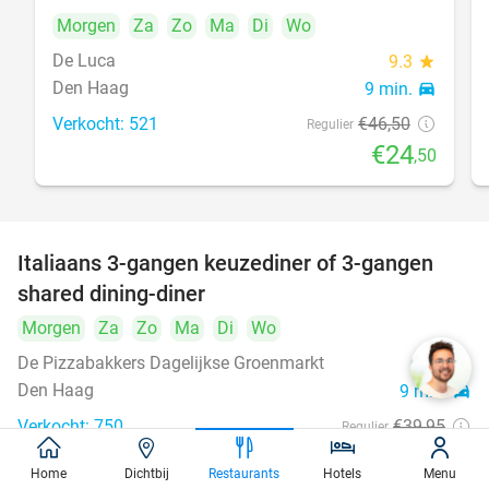
Morgen
Za
Zo
Ma
Di
Wo
De Luca
9.3
star
Den Haag
9 min.
directions_car
Verkocht: 521
€46
,50
Regulier
€24
,50
Italiaans 3-gangen keuzediner of 3-gangen
50%
shared dining-diner
Morgen
Za
Zo
Ma
Di
Wo
De Pizzabakkers Dagelijkse Groenmarkt
8.6
star
Den Haag
9 min.
directions_car
Verkocht: 750
€39
,95
Regulier
€19
,95
Home
Dichtbij
Restaurants
Hotels
Menu