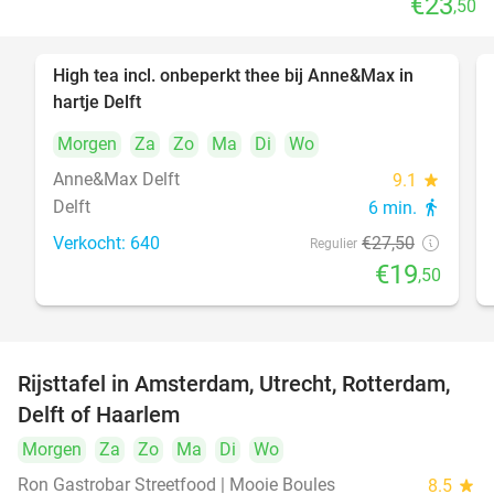
€23
,50
High tea incl. onbeperkt thee bij Anne&Max in
29%
hartje Delft
Morgen
Za
Zo
Ma
Di
Wo
Anne&Max Delft
9.1
star
Delft
6 min.
directions_walk
Verkocht: 640
€27
,50
Regulier
€19
,50
Rijsttafel in Amsterdam, Utrecht, Rotterdam,
19%
Delft of Haarlem
Morgen
Za
Zo
Ma
Di
Wo
Ron Gastrobar Streetfood | Mooie Boules
8.5
star