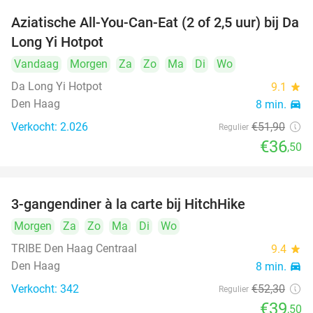
Aziatische All-You-Can-Eat (2 of 2,5 uur) bij Da
30%
Long Yi Hotpot
Vandaag
Morgen
Za
Zo
Ma
Di
Wo
Da Long Yi Hotpot
9.1
star
Den Haag
8 min.
directions_car
Verkocht: 2.026
€51
,90
Regulier
€36
,50
3-gangendiner à la carte bij HitchHike
24%
Morgen
Za
Zo
Ma
Di
Wo
TRIBE Den Haag Centraal
9.4
star
Den Haag
8 min.
directions_car
Verkocht: 342
€52
,30
Regulier
€39
,50