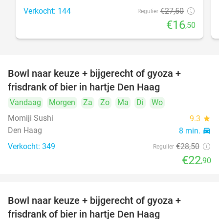
Verkocht: 144
€27
,50
Regulier
€16
,50
Bowl naar keuze + bijgerecht of gyoza +
20%
frisdrank of bier in hartje Den Haag
Vandaag
Morgen
Za
Zo
Ma
Di
Wo
Momiji Sushi
9.3
star
Den Haag
8 min.
directions_car
Verkocht: 349
€28
,50
Regulier
€22
,90
Bowl naar keuze + bijgerecht of gyoza +
20%
frisdrank of bier in hartje Den Haag