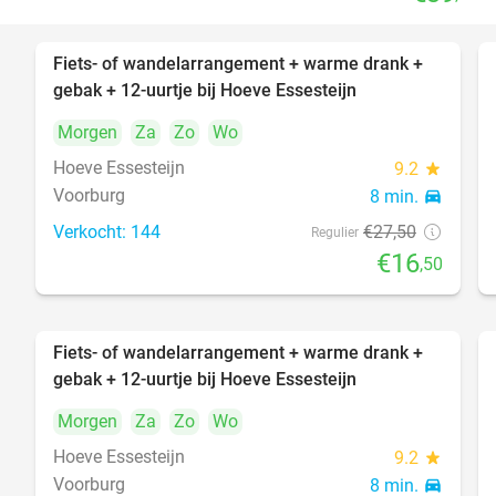
Fiets- of wandelarrangement + warme drank +
40%
gebak + 12-uurtje bij Hoeve Essesteijn
Morgen
Za
Zo
Wo
Hoeve Essesteijn
9.2
star
Voorburg
8 min.
directions_car
Verkocht: 144
€27
,50
Regulier
€16
,50
Fiets- of wandelarrangement + warme drank +
40%
gebak + 12-uurtje bij Hoeve Essesteijn
Morgen
Za
Zo
Wo
Hoeve Essesteijn
9.2
star
Voorburg
8 min.
directions_car