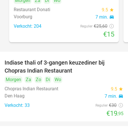
Morgen
Za
Di
Wo
Restaurant Donati
9.5
star
Voorburg
7 min.
directions_car
food
Verkocht: 204
€25
,60
Regulier
€15
Indiase thali of 3-gangen keuzediner bij
34%
Chopras Indian Restaurant
Morgen
Za
Zo
Di
Wo
food
Chopras Indian Restaurant
9.5
star
Den Haag
7 min.
directions_car
Verkocht: 33
€30
Regulier
€19
,95