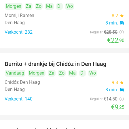
Morgen
Za
Zo
Ma
Di
Wo
Momiji Ramen
8.2
star
Den Haag
8 min.
directions_car
Verkocht: 282
€28
,50
Regulier
€22
,90
Burrito + drankje bij Chidóz in Den Haag
36%
Vandaag
Morgen
Za
Zo
Ma
Di
Wo
Chidóz Den Haag
9.8
star
Den Haag
8 min.
directions_car
Verkocht: 140
€14
,50
Regulier
€9
,25