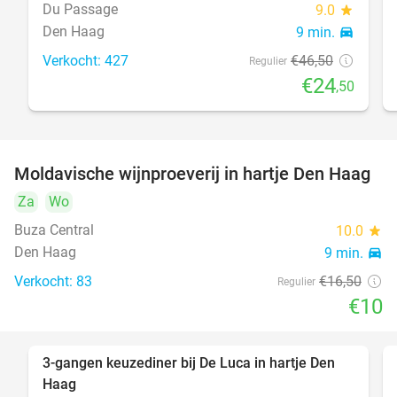
Du Passage
9.0
star
Den Haag
9 min.
directions_car
Verkocht: 427
€46
,50
Regulier
€24
,50
Moldavische wijnproeverij in hartje Den Haag
39%
Za
Wo
Buza Central
10.0
star
Den Haag
9 min.
directions_car
Verkocht: 83
€16
,50
Regulier
€10
3-gangen keuzediner bij De Luca in hartje Den
47%
Haag