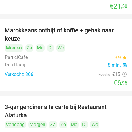
€21
,50
Marokkaans ontbijt of koffie + gebak naar
54%
keuze
Morgen
Za
Ma
Di
Wo
ParticiCafé
9.9
star
Den Haag
8 min.
directions_car
Verkocht: 306
€15
Regulier
€6
,95
food
food
3-gangendiner à la carte bij Restaurant
41%
Alaturka
Vandaag
Morgen
Za
Zo
Ma
Di
Wo