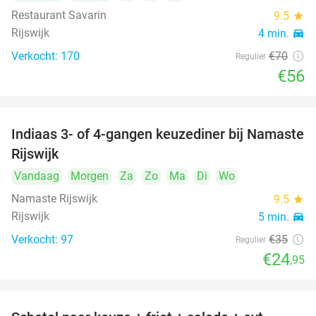
Restaurant Savarin
9.5
star
Rijswijk
4 min.
directions_car
Verkocht: 170
€70
Regulier
€56
Indiaas 3- of 4-gangen keuzediner bij Namaste
29%
Rijswijk
Vandaag
Morgen
Za
Zo
Ma
Di
Wo
Namaste Rijswijk
9.5
star
Rijswijk
5 min.
directions_car
Verkocht: 97
€35
Regulier
€24
,95