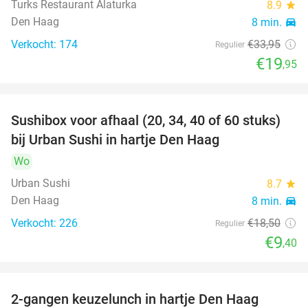
Turks Restaurant Alaturka
8.9
star
Den Haag
8 min.
directions_car
Verkocht: 174
€33
,95
Regulier
€19
,95
Sushibox voor afhaal (20, 34, 40 of 60 stuks)
49%
bij Urban Sushi in hartje Den Haag
Wo
Urban Sushi
8.7
star
Den Haag
8 min.
directions_car
Verkocht: 226
€18
,50
Regulier
€9
,40
2-gangen keuzelunch in hartje Den Haag
43%