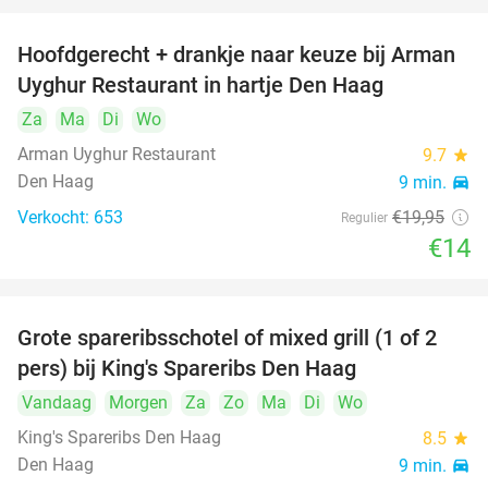
Hoofdgerecht + drankje naar keuze bij Arman
30%
Uyghur Restaurant in hartje Den Haag
Za
Ma
Di
Wo
Arman Uyghur Restaurant
9.7
star
Den Haag
9 min.
directions_car
Verkocht: 653
€19
,95
Regulier
€14
Grote spareribsschotel of mixed grill (1 of 2
32%
pers) bij King's Spareribs Den Haag
Vandaag
Morgen
Za
Zo
Ma
Di
Wo
King's Spareribs Den Haag
8.5
star
Den Haag
9 min.
directions_car