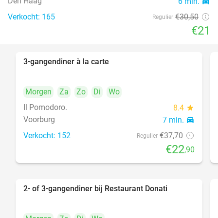
Den Haag
6 min.
directions_car
food
Verkocht: 165
€30
,50
Regulier
€21
3-gangendiner à la carte
39%
Morgen
Za
Zo
Di
Wo
Il Pomodoro.
8.4
star
Voorburg
7 min.
directions_car
Verkocht: 152
€37
,70
Regulier
€22
,90
2- of 3-gangendiner bij Restaurant Donati
41%