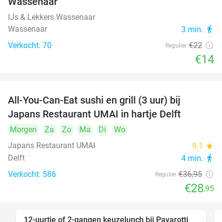
Wassenaar
IJs & Lekkers Wassenaar
Wassenaar
3 min.
directions_walk
Verkocht: 70
€22
Regulier
€14
All-You-Can-Eat sushi en grill (3 uur) bij
22%
Japans Restaurant UMAI in hartje Delft
Morgen
Za
Zo
Ma
Di
Wo
Japans Restaurant UMAI
9.1
star
Delft
4 min.
directions_walk
Verkocht: 586
€36
,95
Regulier
€28
,95
12-uurtje of 2-gangen keuzelunch bij Pavarotti