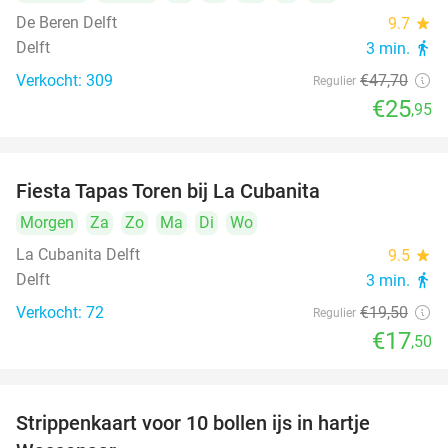
De Beren Delft
9.7
star
Delft
3 min.
directions_walk
Verkocht: 309
€47
,70
Regulier
€25
,95
Fiesta Tapas Toren bij La Cubanita
10%
Morgen
Za
Zo
Ma
Di
Wo
La Cubanita Delft
9.5
star
Delft
3 min.
directions_walk
Verkocht: 72
€19
,50
Regulier
€17
,50
Strippenkaart voor 10 bollen ijs in hartje
36%