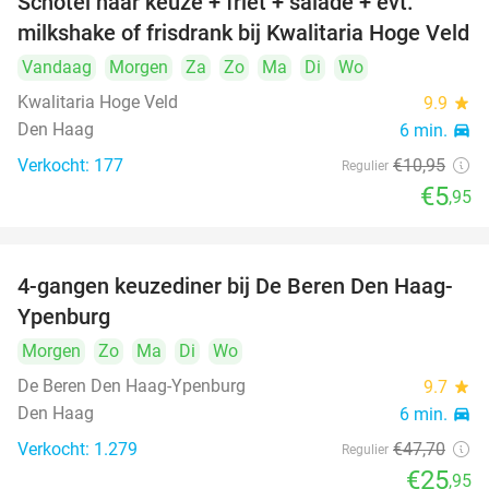
Schotel naar keuze + friet + salade + evt.
46%
milkshake of frisdrank bij Kwalitaria Hoge Veld
Vandaag
Morgen
Za
Zo
Ma
Di
Wo
Kwalitaria Hoge Veld
9.9
star
Den Haag
6 min.
directions_car
Verkocht: 177
€10
,95
Regulier
€5
,95
4-gangen keuzediner bij De Beren Den Haag-
46%
Ypenburg
Morgen
Zo
Ma
Di
Wo
De Beren Den Haag-Ypenburg
9.7
star
Den Haag
6 min.
directions_car
Verkocht: 1.279
€47
,70
Regulier
€25
,95