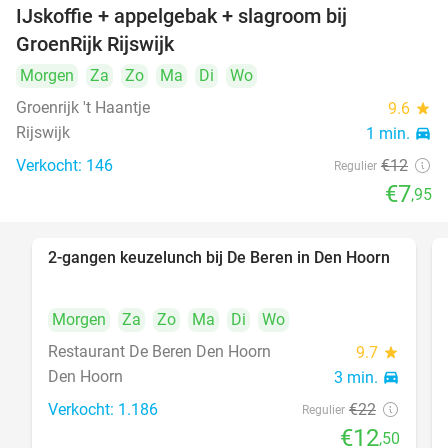
IJskoffie + appelgebak + slagroom bij
34%
GroenRijk Rijswijk
Morgen
Za
Zo
Ma
Di
Wo
Groenrijk 't Haantje
9.6
star
Rijswijk
1 min.
directions_car
Verkocht: 146
€12
Regulier
€7
,95
2-gangen keuzelunch bij De Beren in Den Hoorn
43%
Morgen
Za
Zo
Ma
Di
Wo
Restaurant De Beren Den Hoorn
9.7
star
Den Hoorn
3 min.
directions_car
Verkocht: 1.186
€22
Regulier
€12
,50