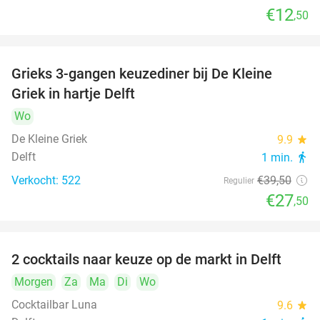
€12
,50
Grieks 3-gangen keuzediner bij De Kleine
30%
Griek in hartje Delft
Wo
De Kleine Griek
9.9
star
Delft
1 min.
directions_walk
Verkocht: 522
€39
,50
Regulier
€27
,50
2 cocktails naar keuze op de markt in Delft
50%
Morgen
Za
Ma
Di
Wo
Cocktailbar Luna
9.6
star