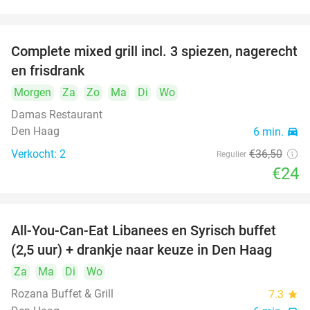
food
food
Complete mixed grill incl. 3 spiezen, nagerecht
34%
food
en frisdrank
Morgen
Za
Zo
Ma
Di
Wo
food
Damas Restaurant
food
Den Haag
6 min.
directions_car
Verkocht: 2
€36
,50
Regulier
€24
All-You-Can-Eat Libanees en Syrisch buffet
31%
(2,5 uur) + drankje naar keuze in Den Haag
Za
Ma
Di
Wo
Rozana Buffet & Grill
7.3
star
food
food