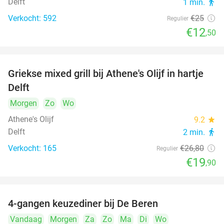
Delft
1 min.
directions_walk
Verkocht: 592
€25
Regulier
€12
,50
Griekse mixed grill bij Athene's Olijf in hartje
26%
Delft
Morgen
Zo
Wo
Athene's Olijf
9.2
star
Delft
2 min.
directions_walk
Verkocht: 165
€26
,80
Regulier
€19
,90
4-gangen keuzediner bij De Beren
46%
Vandaag
Morgen
Za
Zo
Ma
Di
Wo