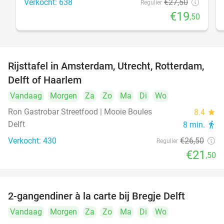
Verkocht: 638
€27
,50
Regulier
€19
,50
Rijsttafel in Amsterdam, Utrecht, Rotterdam,
19%
Delft of Haarlem
Vandaag
Morgen
Za
Zo
Ma
Di
Wo
Ron Gastrobar Streetfood | Mooie Boules
8.4
star
Delft
8 min.
directions_walk
Verkocht: 430
€26
,50
Regulier
€21
,50
2-gangendiner à la carte bij Bregje Delft
12%
Vandaag
Morgen
Za
Zo
Ma
Di
Wo