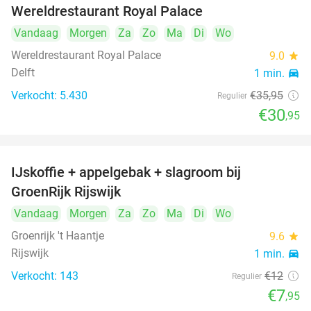
Wereldrestaurant Royal Palace
Vandaag
Morgen
Za
Zo
Ma
Di
Wo
Wereldrestaurant Royal Palace
9.0
star
Delft
1 min.
directions_car
Verkocht: 5.430
€35
,95
Regulier
€30
,95
IJskoffie + appelgebak + slagroom bij
34%
GroenRijk Rijswijk
Vandaag
Morgen
Za
Zo
Ma
Di
Wo
Groenrijk 't Haantje
9.6
star
Rijswijk
1 min.
directions_car
Verkocht: 143
€12
Regulier
€7
,95