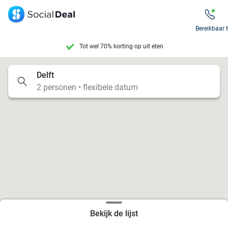
Tot wel 70% korting op uit eten
Bereikbaar 
7 dagen per week beschikbaar
10+ miljoen leden
Delft
2 personen • flexibele datum
9,4
op basis van
205.791 reviews
Tot wel 70% korting op uit eten
7 dagen per week beschikbaar
10+ miljoen leden
Bekijk de lijst