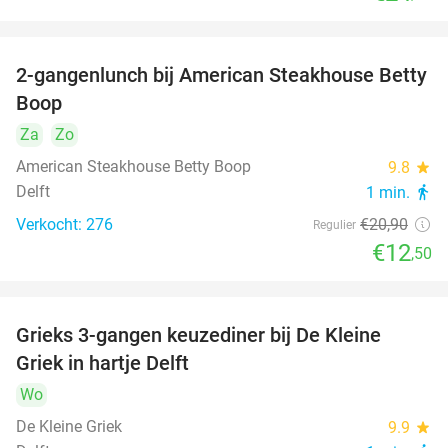
2-gangenlunch bij American Steakhouse Betty
40%
Boop
Za
Zo
American Steakhouse Betty Boop
9.8
star
Delft
1 min.
directions_walk
Verkocht: 276
€20
,90
Regulier
€12
,50
Grieks 3-gangen keuzediner bij De Kleine
30%
Griek in hartje Delft
Wo
De Kleine Griek
9.9
star