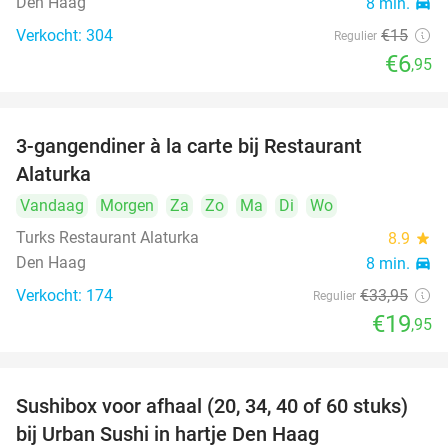
Den Haag
8 min.
directions_car
Verkocht: 304
€15
Regulier
€6
,95
3-gangendiner à la carte bij Restaurant
41%
Alaturka
Vandaag
Morgen
Za
Zo
Ma
Di
Wo
Turks Restaurant Alaturka
8.9
star
Den Haag
8 min.
directions_car
Verkocht: 174
€33
,95
Regulier
€19
,95
Sushibox voor afhaal (20, 34, 40 of 60 stuks)
49%
bij Urban Sushi in hartje Den Haag