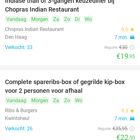
Indiase thali of 3-gangen keuzediner bij
34%
Chopras Indian Restaurant
Vandaag
Morgen
Za
Zo
Di
Wo
Chopras Indian Restaurant
9.5
star
Den Haag
7 min.
directions_car
Verkocht: 33
€30
Regulier
€19
,95
Complete spareribs-box of gegrilde kip-box
37%
voor 2 personen voor afhaal
Vandaag
Morgen
Za
Zo
Wo
Ribs & Burgers
9.3
star
Kwintsheul
7 min.
directions_car
Verkocht: 26
€35
,95
Regulier
€22
,50