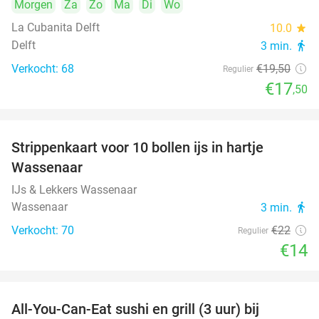
Morgen
Za
Zo
Ma
Di
Wo
La Cubanita Delft
10.0
star
Delft
3 min.
directions_walk
Verkocht: 68
€19
,50
Regulier
€17
,50
Strippenkaart voor 10 bollen ijs in hartje
36%
Wassenaar
IJs & Lekkers Wassenaar
Wassenaar
3 min.
directions_walk
Verkocht: 70
€22
Regulier
€14
All-You-Can-Eat sushi en grill (3 uur) bij
22%