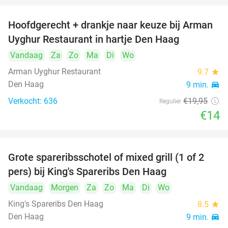
Hoofdgerecht + drankje naar keuze bij Arman
30%
Uyghur Restaurant in hartje Den Haag
Vandaag
Za
Zo
Ma
Di
Wo
Arman Uyghur Restaurant
9.7
star
Den Haag
9 min.
directions_car
Verkocht: 636
€19
,95
Regulier
€14
Grote spareribsschotel of mixed grill (1 of 2
32%
pers) bij King's Spareribs Den Haag
Vandaag
Morgen
Za
Zo
Ma
Di
Wo
King's Spareribs Den Haag
8.5
star
Den Haag
9 min.
directions_car