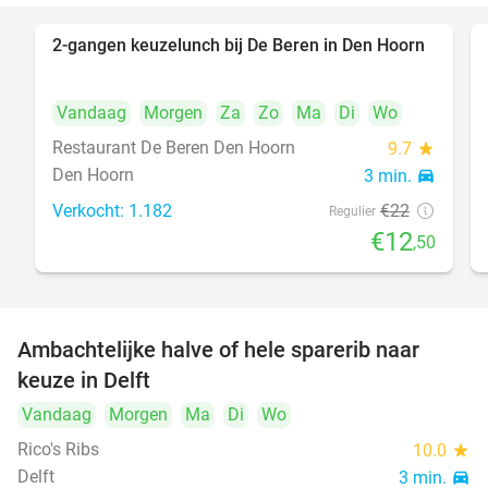
2-gangen keuzelunch bij De Beren in Den Hoorn
43%
Vandaag
Morgen
Za
Zo
Ma
Di
Wo
Restaurant De Beren Den Hoorn
9.7
star
Den Hoorn
3 min.
directions_car
Verkocht: 1.182
€22
Regulier
€12
,50
Ambachtelijke halve of hele sparerib naar
30%
NEW
keuze in Delft
TODAY
Vandaag
Morgen
Ma
Di
Wo
Rico's Ribs
10.0
star
Delft
3 min.
directions_car