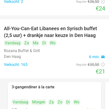
Verkocht: 2
€36
,50
Regulier
food
€24
All-You-Can-Eat Libanees en Syrisch buffet
31%
(2,5 uur) + drankje naar keuze in Den Haag
Vandaag
Za
Ma
Di
Wo
Rozana Buffet & Grill
Den Haag
6 min.
directions_car
Verkocht: 165
€30
,50
Regulier
€21
3-gangendiner à la carte
39%
Vandaag
Morgen
Za
Zo
Di
Wo