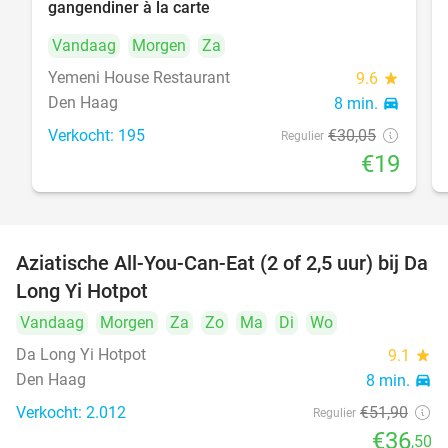
gangendiner à la carte
Vandaag
Morgen
Za
Yemeni House Restaurant
9.6
star
Den Haag
8 min.
directions_car
Verkocht: 195
€30
,05
Regulier
€19
Aziatische All-You-Can-Eat (2 of 2,5 uur) bij Da
30%
Long Yi Hotpot
Vandaag
Morgen
Za
Zo
Ma
Di
Wo
Da Long Yi Hotpot
9.1
star
Den Haag
8 min.
directions_car
Verkocht: 2.012
€51
,90
Regulier
€36
,50