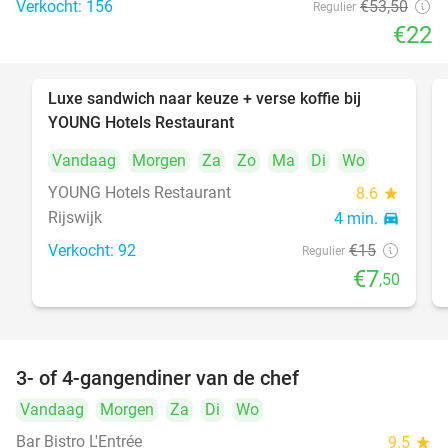
Verkocht: 156
€53
,50
Regulier
€22
Luxe sandwich naar keuze + verse koffie bij
50%
YOUNG Hotels Restaurant
Vandaag
Morgen
Za
Zo
Ma
Di
Wo
YOUNG Hotels Restaurant
8.6
star
Rijswijk
4 min.
directions_car
Verkocht: 92
€15
Regulier
€7
,50
3- of 4-gangendiner van de chef
25%
Vandaag
Morgen
Za
Di
Wo
Bar Bistro L'Entrée
9.5
star