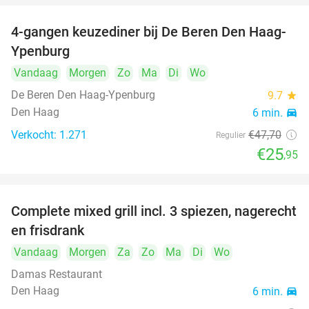
4-gangen keuzediner bij De Beren Den Haag-
46%
food
food
Ypenburg
food
Vandaag
Morgen
Zo
Ma
Di
Wo
De Beren Den Haag-Ypenburg
9.7
star
food
food
Den Haag
6 min.
directions_car
food
Verkocht: 1.271
€47
,70
Regulier
€25
,95
Complete mixed grill incl. 3 spiezen, nagerecht
34%
en frisdrank
Vandaag
Morgen
Za
Zo
Ma
Di
Wo
Damas Restaurant
Den Haag
6 min.
directions_car
food
food