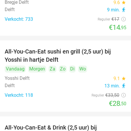
Bregje Delft
9.6
star
Delft
9 min.
directions_walk
Verkocht: 733
€17
Regulier
€14
,95
All-You-Can-Eat sushi en grill (2,5 uur) bij
15%
Yosshi in hartje Delft
Vandaag
Morgen
Za
Zo
Di
Wo
Yosshi Delft
9.1
star
Delft
13 min.
directions_walk
Verkocht: 118
€33
,50
Regulier
€28
,50
All-You-Can-Eat & Drink (2,5 uur) bij
14%