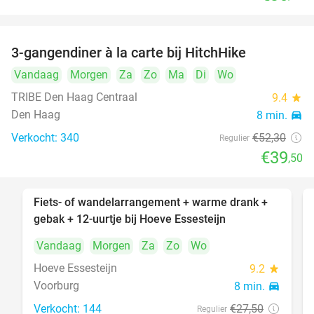
3-gangendiner à la carte bij HitchHike
24%
Vandaag
Morgen
Za
Zo
Ma
Di
Wo
TRIBE Den Haag Centraal
9.4
star
Den Haag
8 min.
directions_car
Verkocht: 340
€52
,30
Regulier
€39
,50
Fiets- of wandelarrangement + warme drank +
40%
gebak + 12-uurtje bij Hoeve Essesteijn
Vandaag
Morgen
Za
Zo
Wo
Hoeve Essesteijn
9.2
star
Voorburg
8 min.
directions_car
Verkocht: 144
€27
,50
Regulier