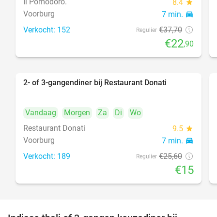
Il Pomodoro.
8.4
star
Voorburg
7 min.
directions_car
Verkocht: 152
€37
,70
food
Regulier
€22
,90
2- of 3-gangendiner bij Restaurant Donati
41%
Vandaag
Morgen
Za
Di
Wo
Restaurant Donati
9.5
star
Voorburg
7 min.
directions_car
food
Verkocht: 189
€25
,60
Regulier
€15