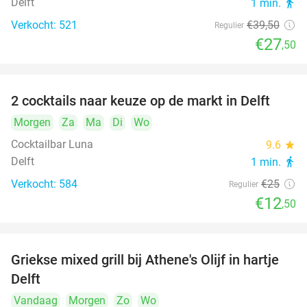
Delft
1 min.
directions_walk
Verkocht: 521
€39
,50
Regulier
€27
,50
2 cocktails naar keuze op de markt in Delft
50%
Morgen
Za
Ma
Di
Wo
Cocktailbar Luna
9.6
star
Delft
1 min.
directions_walk
Verkocht: 584
€25
Regulier
€12
,50
Griekse mixed grill bij Athene's Olijf in hartje
26%
Delft
Vandaag
Morgen
Zo
Wo