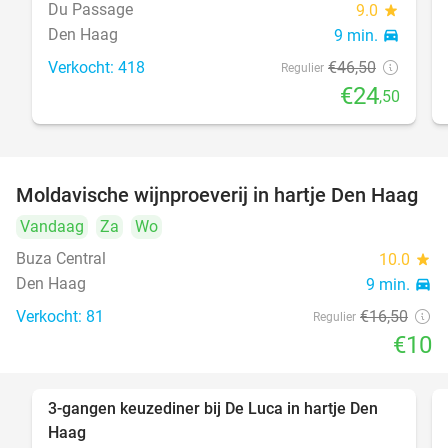
Du Passage
9.0
star
Den Haag
9 min.
directions_car
Verkocht: 418
€46
,50
Regulier
€24
,50
Moldavische wijnproeverij in hartje Den Haag
39%
Vandaag
Za
Wo
Buza Central
10.0
star
Den Haag
9 min.
directions_car
Verkocht: 81
€16
,50
Regulier
€10
3-gangen keuzediner bij De Luca in hartje Den
47%
Haag