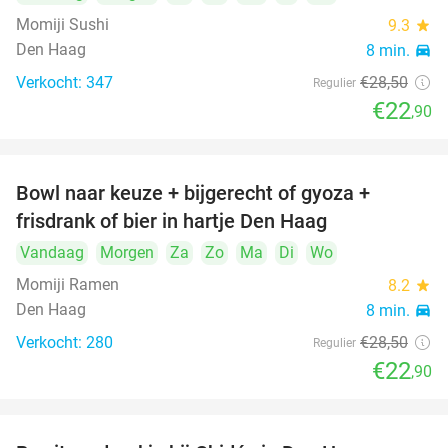
Momiji Sushi
9.3
star
Den Haag
8 min.
directions_car
Verkocht: 347
€28
,50
Regulier
€22
,90
Bowl naar keuze + bijgerecht of gyoza +
20%
frisdrank of bier in hartje Den Haag
Vandaag
Morgen
Za
Zo
Ma
Di
Wo
Momiji Ramen
8.2
star
Den Haag
8 min.
directions_car
Verkocht: 280
€28
,50
Regulier
€22
,90