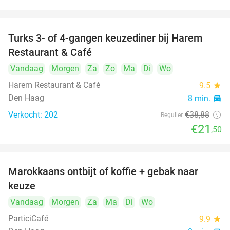
Turks 3- of 4-gangen keuzediner bij Harem
45%
Restaurant & Café
Vandaag
Morgen
Za
Zo
Ma
Di
Wo
Harem Restaurant & Café
9.5
star
Den Haag
8 min.
directions_car
Verkocht: 202
€38
,88
Regulier
€21
,50
food
food
Marokkaans ontbijt of koffie + gebak naar
54%
keuze
Vandaag
Morgen
Za
Ma
Di
Wo
ParticiCafé
9.9
star