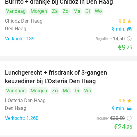
Burrito + drankje bij Chidóz in Den Haag
36%
Vandaag
Morgen
Za
Zo
Ma
Di
Wo
Chidóz Den Haag
9.8
star
Den Haag
8 min.
directions_car
Verkocht: 139
€14
,50
Regulier
€9
,25
Lunchgerecht + frisdrank of 3-gangen
18%
keuzediner bij L'Osteria Den Haag
Vandaag
Morgen
Zo
Ma
Di
Wo
L'Osteria Den Haag
9.6
star
Den Haag
9 min.
directions_car
Verkocht: 1.260
€30
,50
Regulier
€24
,95