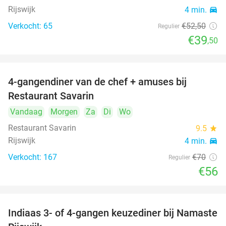
Rijswijk
4 min.
directions_car
Verkocht: 65
€52
,50
Regulier
€39
,50
4-gangendiner van de chef + amuses bij
20%
Restaurant Savarin
Vandaag
Morgen
Za
Di
Wo
Restaurant Savarin
9.5
star
Rijswijk
4 min.
directions_car
Verkocht: 167
€70
Regulier
€56
Indiaas 3- of 4-gangen keuzediner bij Namaste
29%