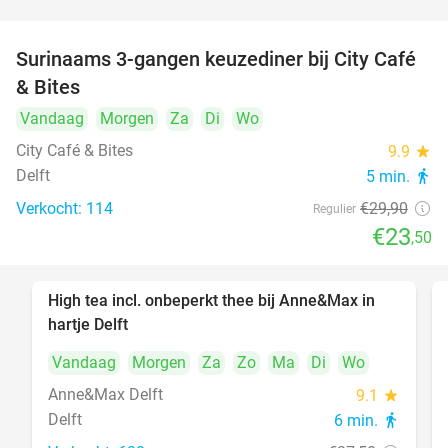
Surinaams 3-gangen keuzediner bij City Café
21%
& Bites
Vandaag
Morgen
Za
Di
Wo
City Café & Bites
9.9
star
Delft
5 min.
directions_walk
Verkocht: 114
€29
,90
Regulier
€23
,50
High tea incl. onbeperkt thee bij Anne&Max in
29%
hartje Delft
Vandaag
Morgen
Za
Zo
Ma
Di
Wo
Anne&Max Delft
9.1
star
Delft
6 min.
directions_walk