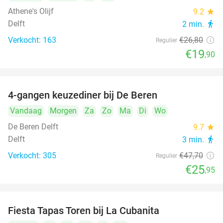
Athene's Olijf
9.2
star
Delft
2 min.
directions_walk
Verkocht: 163
€26
,80
Regulier
€19
,90
4-gangen keuzediner bij De Beren
46%
Vandaag
Morgen
Za
Zo
Ma
Di
Wo
De Beren Delft
9.7
star
Delft
3 min.
directions_walk
Verkocht: 305
€47
,70
Regulier
€25
,95
Fiesta Tapas Toren bij La Cubanita
10%