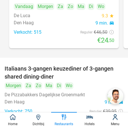
Vandaag
Morgen
Za
Zo
Ma
Di
Wo
De Luca
9.3
star
Den Haag
9 min.
directions_car
Verkocht: 515
€46
,50
Regulier
€24
,50
Italiaans 3-gangen keuzediner of 3-gangen
50%
shared dining-diner
Morgen
Za
Zo
Ma
Di
Wo
De Pizzabakkers Dagelijkse Groenmarkt
8.6
star
Den Haag
9 min.
directions_car
Verkocht: 750
€39
,95
Regulier
€19
,95
Home
Dichtbij
Restaurants
Hotels
Menu