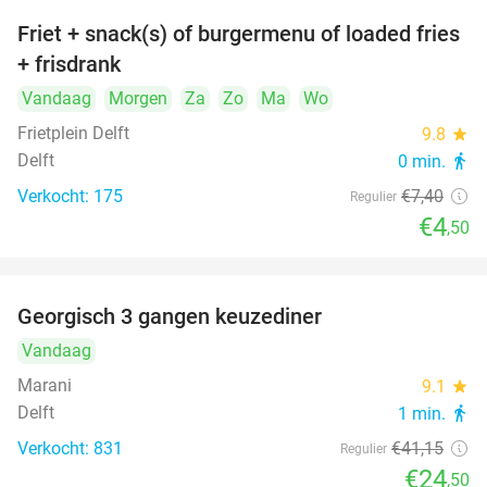
Friet + snack(s) of burgermenu of loaded fries
39%
+ frisdrank
Vandaag
Morgen
Za
Zo
Ma
Wo
Frietplein Delft
9.8
star
Delft
0 min.
directions_walk
Verkocht: 175
€7
,40
Regulier
€4
,50
Georgisch 3 gangen keuzediner
40%
Vandaag
Marani
9.1
star
Delft
1 min.
directions_walk
Verkocht: 831
€41
,15
Regulier
€24
,50