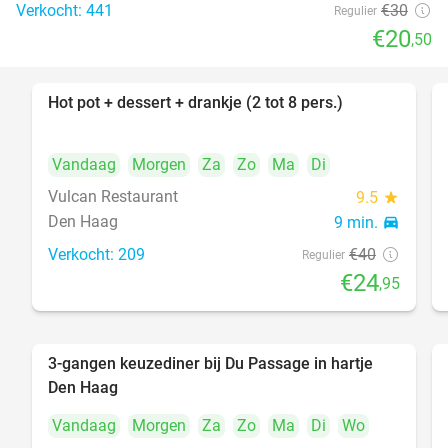
Verkocht: 441
€30
Regulier
€20
,50
Hot pot + dessert + drankje (2 tot 8 pers.)
38%
Vandaag
Morgen
Za
Zo
Ma
Di
Vulcan Restaurant
9.5
star
Den Haag
9 min.
directions_car
Verkocht: 209
€40
Regulier
€24
,95
3-gangen keuzediner bij Du Passage in hartje
47%
Den Haag
Vandaag
Morgen
Za
Zo
Ma
Di
Wo