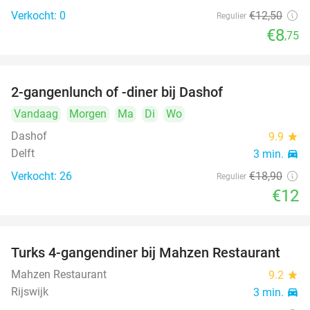
Verkocht: 0
€12
,50
Regulier
€8
,75
2-gangenlunch of -diner bij Dashof
37%
Vandaag
Morgen
Ma
Di
Wo
Dashof
9.9
star
Delft
3 min.
directions_car
Verkocht: 26
€18
,90
Regulier
€12
Turks 4-gangendiner bij Mahzen Restaurant
59%
Mahzen Restaurant
9.2
star
Rijswijk
3 min.
directions_car