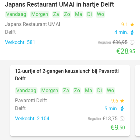
Japans Restaurant UMAI in hartje Delft
Vandaag
Morgen
Za
Zo
Ma
Di
Wo
Japans Restaurant UMAI
9.1
star
Delft
4 min.
directions_walk
Verkocht: 581
€36
,95
Regulier
€28
,95
12-uurtje of 2-gangen keuzelunch bij Pavarotti
31%
Delft
Vandaag
Morgen
Za
Zo
Ma
Di
Wo
Pavarotti Delft
9.6
star
Delft
5 min.
directions_walk
Verkocht: 2.104
€13
,75
Regulier
€9
,50