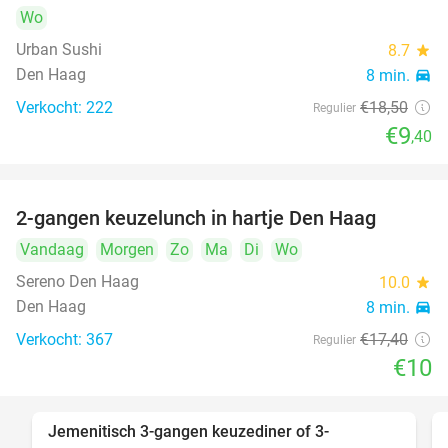
Wo
Urban Sushi
8.7
star
Den Haag
8 min.
directions_car
Verkocht: 222
€18
,50
Regulier
€9
,40
2-gangen keuzelunch in hartje Den Haag
43%
Vandaag
Morgen
Zo
Ma
Di
Wo
Sereno Den Haag
10.0
star
Den Haag
8 min.
directions_car
Verkocht: 367
€17
,40
Regulier
€10
Jemenitisch 3-gangen keuzediner of 3-
37%