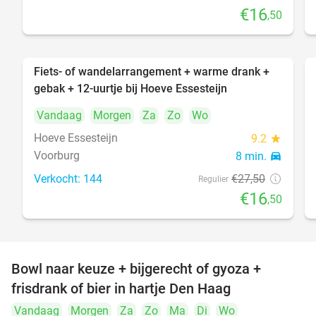
€16
,50
Fiets- of wandelarrangement + warme drank +
40%
gebak + 12-uurtje bij Hoeve Essesteijn
Vandaag
Morgen
Za
Zo
Wo
Hoeve Essesteijn
9.2
star
Voorburg
8 min.
directions_car
Verkocht: 144
€27
,50
Regulier
€16
,50
Bowl naar keuze + bijgerecht of gyoza +
20%
frisdrank of bier in hartje Den Haag
Vandaag
Morgen
Za
Zo
Ma
Di
Wo