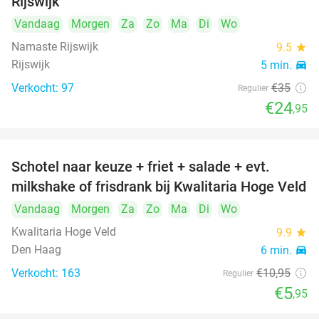
Rijswijk
Vandaag
Morgen
Za
Zo
Ma
Di
Wo
Namaste Rijswijk
9.5
star
Rijswijk
5 min.
directions_car
Verkocht: 97
€35
Regulier
€24
,95
Schotel naar keuze + friet + salade + evt.
46%
milkshake of frisdrank bij Kwalitaria Hoge Veld
Vandaag
Morgen
Za
Zo
Ma
Di
Wo
Kwalitaria Hoge Veld
9.9
star
Den Haag
6 min.
directions_car
Verkocht: 163
€10
,95
Regulier
€5
,95