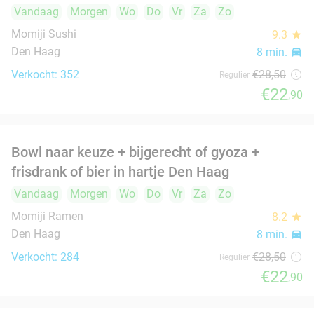
Lunchgerecht + frisdrank of 3-gangen
18%
keuzediner bij L'Osteria Den Haag
Vandaag
Morgen
Wo
Do
Vr
Zo
L'Osteria Den Haag
9.6
star
Den Haag
9 min.
directions_car
Verkocht: 1.295
€30
,50
Regulier
€24
,95
Koffie + gebak in hartje Den Haag
36%
Wo
Do
Vr
Za
Zo
de Boterwaag
9.7
star
Den Haag
9 min.
directions_car
Verkocht: 315
€9
,25
Regulier
€5
,95