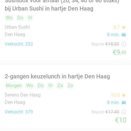
Aziatische All-You-Can-Eat (2 of 2,5 uur) bij Da
30%
Long Yi Hotpot
Vandaag
Morgen
Wo
Do
Vr
Za
Zo
Da Long Yi Hotpot
9.1
star
Den Haag
8 min.
directions_car
Verkocht: 2.142
€51
,90
Regulier
€36
,50
3-gangendiner à la carte bij HitchHike
24%
Vandaag
Morgen
Wo
Do
Vr
Za
Zo
TRIBE Den Haag Centraal
9.4
star
Den Haag
8 min.
directions_car
Verkocht: 342
€52
,30
Regulier