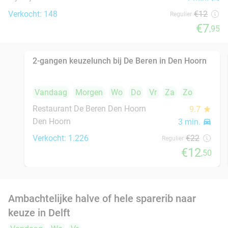
Delft
3 min.
directions_car
Verkocht: 32
€18
,90
Regulier
€12
Turks 4-gangendiner bij Mahzen Restaurant
59%
Mahzen Restaurant
9.2
star
Rijswijk
3 min.
directions_car
Verkocht: 153
€53
,50
Regulier
€22
Luxe sandwich naar keuze + verse koffie bij
50%
YOUNG Hotels Restaurant
Vandaag
Morgen
Wo
Do
Vr
Za
Zo
YOUNG Hotels Restaurant
8.6
star