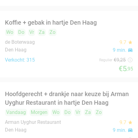
Den Haag
9 min.
directions_car
Verkocht: 455
€30
Regulier
€20
,50
Hot pot + dessert + drankje (2 tot 8 pers.)
38%
Vandaag
Morgen
Do
Vr
Za
Zo
Vulcan Restaurant
9.5
star
Den Haag
9 min.
directions_car
Verkocht: 220
€40
Regulier
€24
,95
3-gangen keuzediner bij Du Passage in hartje
47%
Den Haag