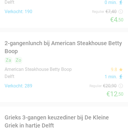
Delft
1 min.
directions_walk
Verkocht: 642
€25
Regulier
€12
,50
Griekse mixed grill bij Athene's Olijf in hartje
26%
Delft
Wo
Do
Vr
Zo
Athene's Olijf
9.2
star
Delft
2 min.
directions_walk
Verkocht: 183
€26
,80
Regulier
€19
,90
4-gangen keuzediner bij De Beren
46%