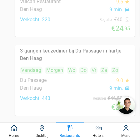
Haag
Vandaag
Morgen
Wo
Do
Vr
Za
Zo
De Luca
9.3
star
Den Haag
9 min.
directions_car
Verkocht: 528
€46
,50
Regulier
€24
,50
Italiaans 3-gangen keuzediner of 3-gangen
50%
shared dining-diner
Vandaag
Morgen
Wo
Vr
Za
Zo
De Pizzabakkers Dagelijkse Groenmarkt
8.5
star
Den Haag
9 min.
directions_car
Verkocht: 760
€39
,95
Regulier
Home
Dichtbij
Restaurants
Hotels
Menu
€19
,95