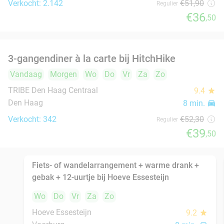
Voorburg
8 min.
directions_car
Verkocht: 148
€27
,50
Regulier
€16
,50
Bowl naar keuze + bijgerecht of gyoza +
20%
frisdrank of bier in hartje Den Haag
Vandaag
Morgen
Wo
Do
Vr
Za
Zo
Momiji Sushi
9.3
star
Den Haag
8 min.
directions_car
Verkocht: 352
€28
,50
Regulier
€22
,90
Bowl naar keuze + bijgerecht of gyoza +
20%