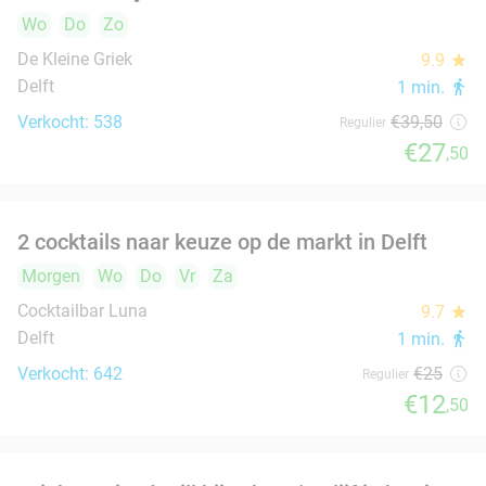
Vandaag
Morgen
Wo
Do
Vr
Za
Zo
De Beren Delft
9.7
star
Delft
3 min.
directions_walk
Verkocht: 322
€47
,70
Regulier
€25
,95
Fiesta Tapas Toren bij La Cubanita
10%
Morgen
Wo
Do
Vr
La Cubanita Delft
9.8
star
Delft
3 min.
directions_walk
Verkocht: 89
€19
,50
Regulier
€17
,50