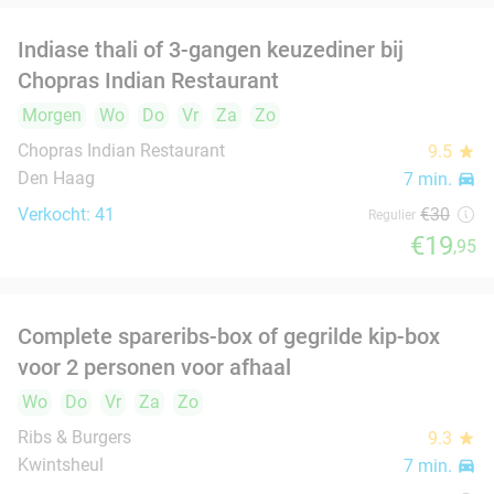
Verkocht: 202
€38
,88
Regulier
€21
,50
Marokkaans ontbijt of koffie + gebak naar
54%
keuze
Vandaag
Morgen
Wo
Do
Vr
Za
ParticiCafé
9.9
star
Den Haag
8 min.
directions_car
Verkocht: 306
€15
Regulier
food
food
€6
,95
3-gangendiner à la carte bij Restaurant
41%
Alaturka