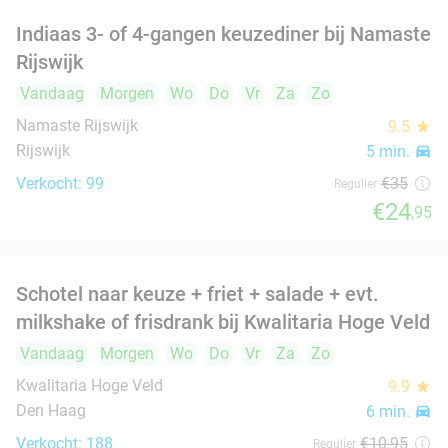
€25
,95
food
food
food
Complete mixed grill incl. 3 spiezen, nagerecht
34%
en frisdrank
food
Vandaag
Morgen
Wo
Do
Vr
Za
Zo
food
Damas Restaurant
Den Haag
6 min.
directions_car
Verkocht: 2
€36
,50
Regulier
€24
All-You-Can-Eat Libanees en Syrisch buffet
31%
(2,5 uur) + drankje naar keuze in Den Haag
Vandaag
Morgen
Wo
Do
Za
Zo
food
food