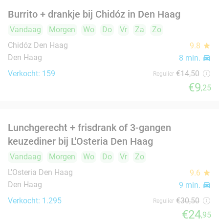
Hoofdgerecht + drankje naar keuze bij Arman
30%
Uyghur Restaurant in hartje Den Haag
Vandaag
Morgen
Wo
Do
Vr
Za
Zo
Arman Uyghur Restaurant
9.7
star
Den Haag
9 min.
directions_car
Verkocht: 687
€19
,95
Regulier
€14
Grote spareribsschotel of mixed grill (1 of 2
32%
pers) bij King's Spareribs Den Haag
Vandaag
Morgen
Wo
Do
Vr
Za
Zo
King's Spareribs Den Haag
8.5
star