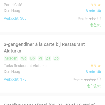
2-gangen keuzelunch in hartje Den Haag
43%
Morgen
Wo
Do
Vr
Za
Zo
Sereno Den Haag
10.0
star
Den Haag
8 min.
directions_car
Verkocht: 379
€17
,40
Regulier
€10
Jemenitisch 3-gangen keuzediner of 3-
37%
gangendiner à la carte
Vandaag
Morgen
Wo
Do
Vr
Za
Zo
Yemeni House Restaurant
9.6
star
Den Haag
8 min.
directions_car
Verkocht: 12
€30
,05
Regulier
€19