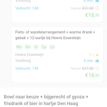
frisdrank of bier in hartje Den Haag
Vandaag
Morgen
Wo
Do
Vr
Za
Zo
Momiji Ramen
8.2
star
Den Haag
8 min.
directions_car
Verkocht: 284
€28
,50
Regulier
€22
,90
Burrito + drankje bij Chidóz in Den Haag
36%
Vandaag
Morgen
Wo
Do
Vr
Za
Zo
Chidóz Den Haag
9.8
star
Den Haag
8 min.
directions_car
Verkocht: 159
€14
,50
Regulier
€9
,25