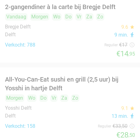
IJskoffie + appelgebak + slagroom bij
34%
GroenRijk Rijswijk
Vandaag
Morgen
Wo
Do
Vr
Za
Zo
Groenrijk 't Haantje
9.6
star
Rijswijk
1 min.
directions_car
Verkocht: 148
€12
Regulier
€7
,95
2-gangen keuzelunch bij De Beren in Den Hoorn
43%
Vandaag
Morgen
Wo
Do
Vr
Za
Zo
Restaurant De Beren Den Hoorn
9.7
star
Den Hoorn
3 min.
directions_car
Verkocht: 1.226
€22
Regulier