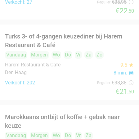
Morgen
Wo
Do
Vr
Za
Zo
Turks Restaurant Alaturka
8.9
star
Den Haag
8 min.
directions_car
Verkocht: 178
€33
,95
Regulier
€19
,95
Sushibox voor afhaal (20, 34, 40 of 60 stuks)
49%
bij Urban Sushi in hartje Den Haag
Wo
Do
Vr
Urban Sushi
8.7
star
Den Haag
8 min.
directions_car
Verkocht: 232
€18
,50
Regulier
€9
,40