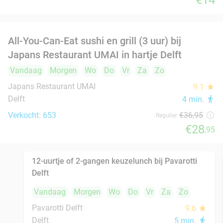
Verkocht: 120
€29
,90
Regulier
€23
,50
High tea incl. onbeperkt thee bij Anne&Max in
29%
hartje Delft
Vandaag
Morgen
Wo
Do
Vr
Za
Zo
Anne&Max Delft
9.1
star
Delft
6 min.
directions_walk
Verkocht: 653
€27
,50
Regulier
€19
,50
Rijsttafel in Amsterdam, Utrecht, Rotterdam,
19%
Delft of Haarlem
Vandaag
Morgen
Wo
Do
Vr
Za
Zo