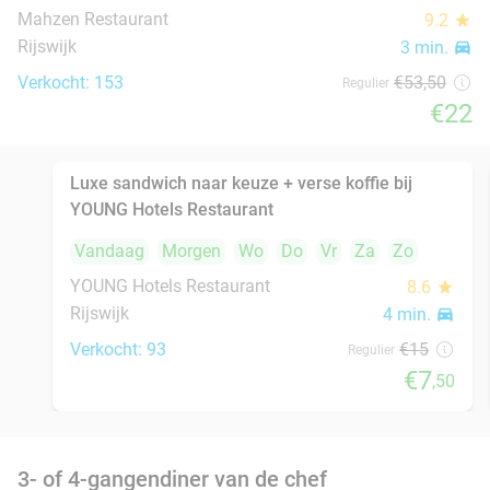
Morgen
Wo
Do
Vr
Za
Restaurant Savarin
9.5
star
Rijswijk
4 min.
directions_car
Verkocht: 172
€70
Regulier
€56
Indiaas 3- of 4-gangen keuzediner bij Namaste
29%
Rijswijk
Vandaag
Morgen
Wo
Do
Vr
Za
Zo
Namaste Rijswijk
9.5
star
Rijswijk
5 min.
directions_car
Verkocht: 99
€35
Regulier
€24
,95