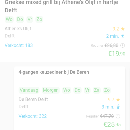
Strippenkaart voor 10 bollen ijs in hartje
36%
Wassenaar
IJs & Lekkers Wassenaar
Wassenaar
3 min.
directions_walk
Verkocht: 73
€22
Regulier
€14
All-You-Can-Eat sushi en grill (3 uur) bij
22%
Japans Restaurant UMAI in hartje Delft
Vandaag
Morgen
Wo
Do
Vr
Za
Zo
Japans Restaurant UMAI
9.1
star
Delft
4 min.
directions_walk
Verkocht: 653
€36
,95
Regulier
€28
,95