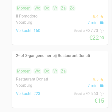
Complete spareribs-box of gegrilde kip-box
37%
voor 2 personen voor afhaal
Wo
Do
Vr
Za
Zo
Ribs & Burgers
9.3
star
Kwintsheul
7 min.
directions_car
Verkocht: 27
€35
,95
Regulier
€22
,50
Turks 3- of 4-gangen keuzediner bij Harem
45%
Restaurant & Café
Vandaag
Morgen
Wo
Do
Vr
Za
Zo
Harem Restaurant & Café
9.5
star
Den Haag
8 min.
directions_car