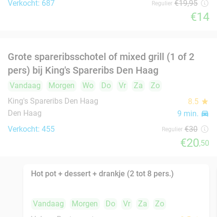
Vandaag
Morgen
Wo
Do
Vr
Za
Zo
Du Passage
9.0
star
Den Haag
9 min.
directions_car
Verkocht: 443
€46
,50
Regulier
€24
,50
Moldavische wijnproeverij in hartje Den Haag
39%
Wo
Do
Vr
Za
Buza Central
10.0
star
Den Haag
9 min.
directions_car
Verkocht: 85
€16
,50
Regulier
€10
3-gangen keuzediner bij De Luca in hartje Den
47%