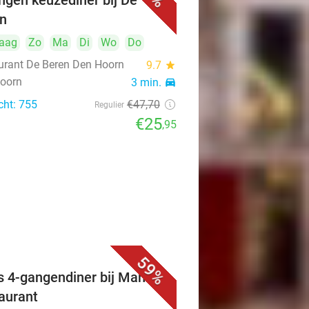
ngen keuzediner bij De
n
aag
Zo
Ma
Di
Wo
Do
urant De Beren Den Hoorn
9.7
star
oorn
3 min.
directions_car
cht: 755
€47
,70
Regulier
€25
,95
59%
s 4-gangendiner bij Mahzen
aurant