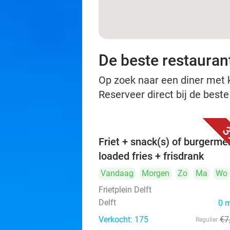
De beste restaurant
Op zoek naar een diner met ko
Reserveer direct bij de beste
3
Friet + snack(s) of burgerme
loaded fries + frisdrank
Vandaag
Morgen
Zo
Ma
Wo
Frietplein Delft
Delft
0 
Verkocht: 175
€7
Regulier