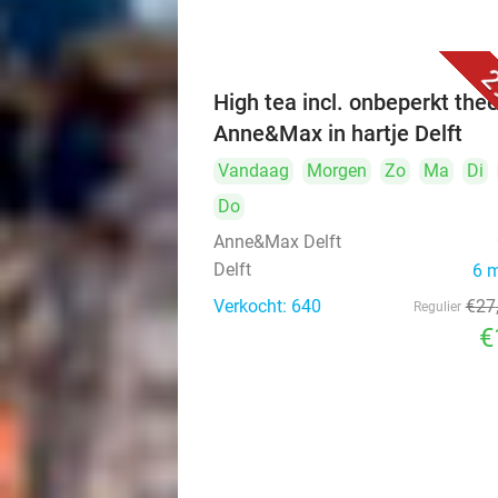
2
High tea incl. onbeperkt thee
Anne&Max in hartje Delft
Vandaag
Morgen
Zo
Ma
Di
Do
Anne&Max Delft
Delft
6 
Verkocht: 640
€27
Regulier
€