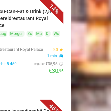
14%
You-Can-Eat & Drink (2,5 uur)
Wereldrestaurant Royal
ce
aag
Morgen
Zo
Ma
Di
Wo
drestaurant Royal Palace
9.0
star
1 min.
directions_car
cht: 5.450
€35
,95
Regulier
€30
,95
46%