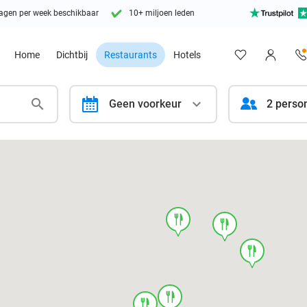
agen per week beschikbaar
10+ miljoen leden
Home
Dichtbij
Restaurants
Hotels
calendar
Geen voorkeur
2 perso
food
food
food
food
food