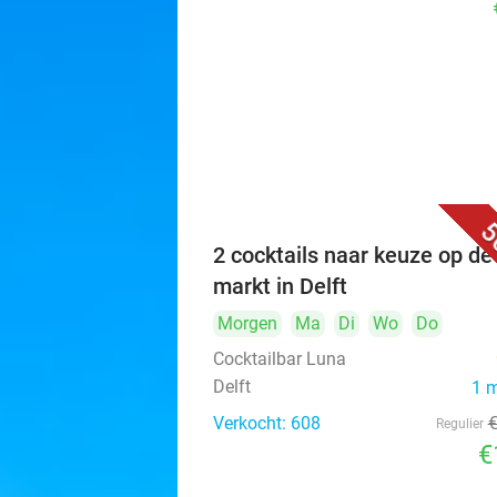
5
2 cocktails naar keuze op de
markt in Delft
Morgen
Ma
Di
Wo
Do
Cocktailbar Luna
Delft
1 
Verkocht: 608
Regulier
€