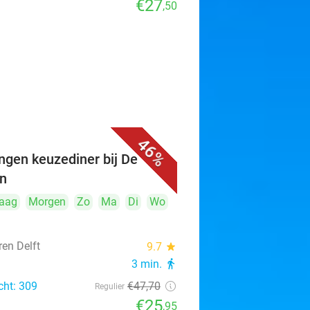
€27
,50
46%
ngen keuzediner bij De
n
aag
Morgen
Zo
Ma
Di
Wo
ren Delft
9.7
star
3 min.
directions_walk
cht: 309
€47
,70
Regulier
€25
,95