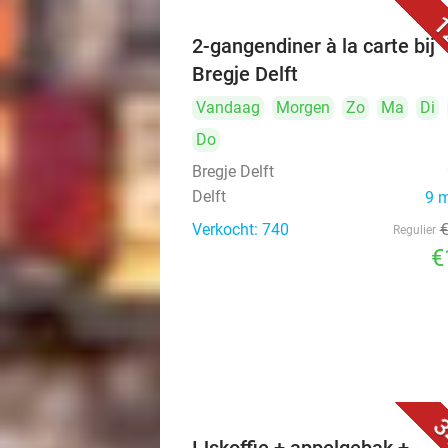
1
2-gangendiner à la carte bij
Bregje Delft
Vandaag
Morgen
Zo
Ma
Di
Do
Bregje Delft
Delft
9 
Verkocht: 740
Regulier
€
3