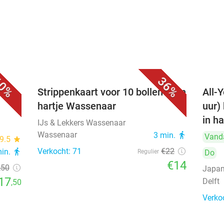
0%
36%
Strippenkaart voor 10 bollen ijs in
All-Y
hartje Wassenaar
uur)
in ha
IJs & Lekkers Wassenaar
Wassenaar
3 min.
directions_walk
Vand
9.5
star
Verkocht: 71
€22
min.
directions_walk
Regulier
Do
€14
,50
Japan
17
Delft
,50
Verko