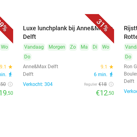
9%
31%
 bij
Luxe lunchplank bij Anne&Max in
Rijs
Delft
Rott
Wo
Vandaag
Morgen
Zo
Ma
Di
Wo
Vand
Do
Do
Anne&Max Delft
Ron G
9.1
star
9.1
star
Boule
Delft
min.
directions_walk
6 min.
directions_walk
Delft
,50
Verkocht: 304
€18
Regulier
Verko
19
€12
,50
,50