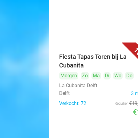
1
Fiesta Tapas Toren bij La
Cubanita
Morgen
Zo
Ma
Di
Wo
Do
La Cubanita Delft
Delft
3 
Verkocht: 72
€19
Regulier
€