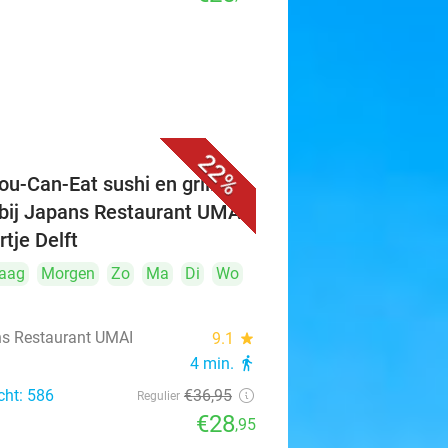
22%
ou-Can-Eat sushi en grill (3
 bij Japans Restaurant UMAI
rtje Delft
aag
Morgen
Zo
Ma
Di
Wo
s Restaurant UMAI
9.1
star
4 min.
directions_walk
cht: 586
€36
,95
Regulier
€28
,95