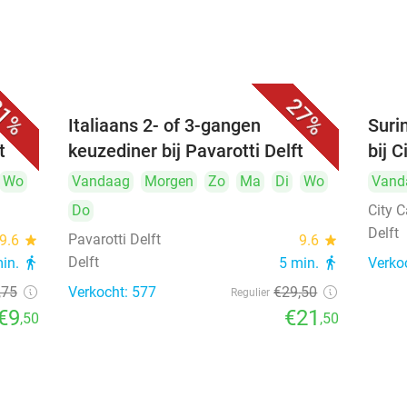
1%
27%
Italiaans 2- of 3-gangen
Suri
t
keuzediner bij Pavarotti Delft
bij C
Wo
Vandaag
Morgen
Zo
Ma
Di
Wo
Vand
Do
City C
Delft
Pavarotti Delft
9.6
star
9.6
star
Delft
min.
directions_walk
5 min.
directions_walk
Verko
,75
Verkocht: 577
€29
,50
Regulier
€9
€21
,50
,50