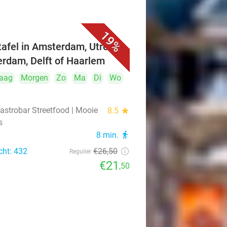
19%
ttafel in Amsterdam, Utrecht,
erdam, Delft of Haarlem
aag
Morgen
Zo
Ma
Di
Wo
astrobar Streetfood | Mooie
8.5
star
s
8 min.
directions_walk
cht: 432
€26
,50
Regulier
€21
,50