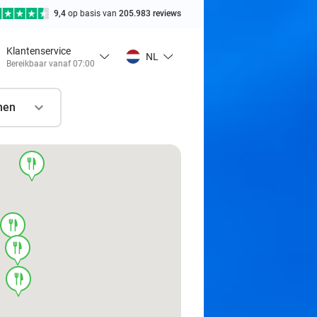
9,4
op basis van
205.983 reviews
Klantenservice
NL
Bereikbaar vanaf 07:00
nen
food
food
food
food