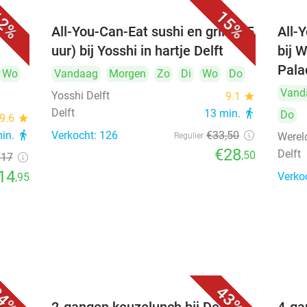
2%
15%
All-You-Can-Eat sushi en grill (2,5
All-
uur) bij Yosshi in hartje Delft
bij 
Pala
Wo
Vandaag
Morgen
Zo
Di
Wo
Do
Vand
Yosshi Delft
9.1
star
Delft
13 min.
directions_walk
Do
9.6
star
min.
directions_walk
Verkocht: 126
€33
,50
Werel
Regulier
€28
Delft
,50
€17
14
Verko
,95
4%
43%