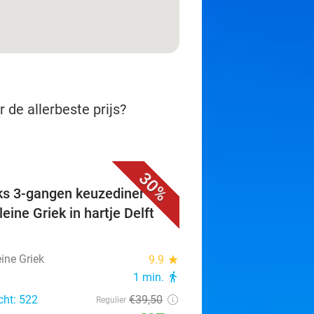
 de allerbeste prijs?
30%
ks 3-gangen keuzediner bij
eine Griek in hartje Delft
ine Griek
9.9
star
1 min.
directions_walk
cht: 522
€39
,50
Regulier