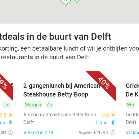
deals in de buurt van Delft
rting, een betaalbare lunch of wil je ontbijten voor
 restaurants in de buurt van Delft.
9%
40%
nu of
2-gangenlunch bij American
Grie
Steakhouse Betty Boop
De Kl
Do
Morgen
Zo
Wo
American Steakhouse Betty Boop
De Kle
9.8
star
9.8
star
Delft
Delft
min.
directions_walk
1 min.
directions_walk
,40
Verkocht: 279
€20
,90
Verko
Regulier