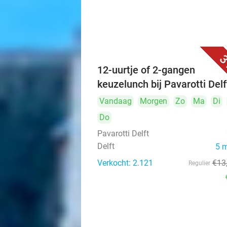
3
12-uurtje of 2-gangen
keuzelunch bij Pavarotti Delf
Vandaag
Morgen
Zo
Ma
Di
Do
Pavarotti Delft
Delft
5 
Verkocht: 2.121
€13
Regulier