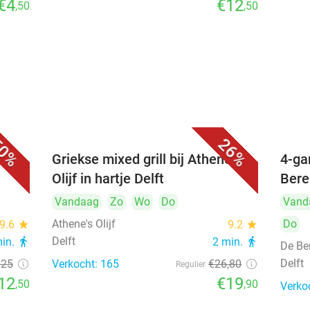
€4
€12
,50
,50
0%
26%
Griekse mixed grill bij Athene's
4-ga
Olijf in hartje Delft
Bere
Vandaag
Zo
Wo
Do
Vand
Athene's Olijf
Do
9.6
star
9.2
star
Delft
min.
directions_walk
2 min.
directions_walk
De Be
Delft
€25
Verkocht: 165
€26
,80
Regulier
12
€19
,50
,90
Verko