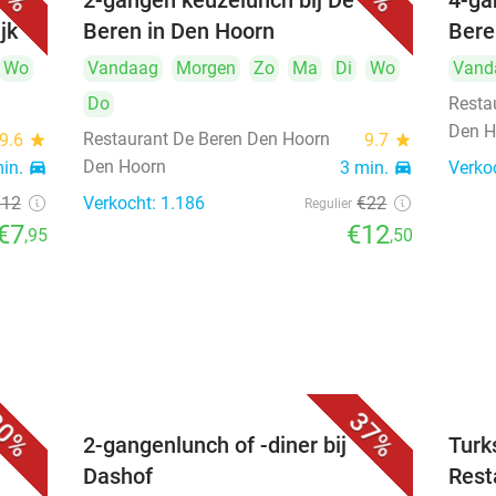
2-gangen keuzelunch bij De
4-ga
jk
Beren in Den Hoorn
Bere
Wo
Vandaag
Morgen
Zo
Ma
Di
Wo
Vand
Do
Resta
Den H
Restaurant De Beren Den Hoorn
9.6
star
9.7
star
Den Hoorn
min.
directions_car
3 min.
directions_car
Verko
€12
Verkocht: 1.186
€22
Regulier
€7
€12
,95
,50
0%
37%
2-gangenlunch of -diner bij
Turk
Dashof
Rest