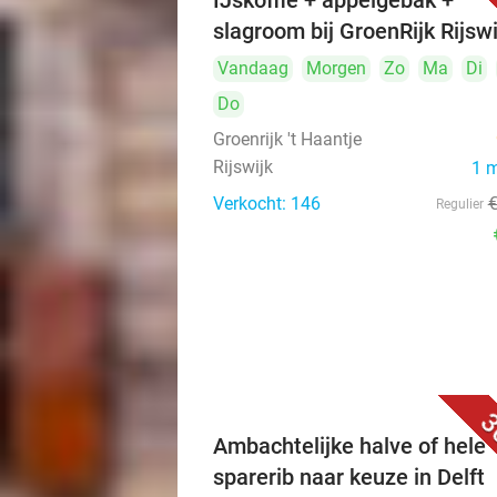
IJskoffie + appelgebak +
slagroom bij GroenRijk Rijswi
Vandaag
Morgen
Zo
Ma
Di
Do
Groenrijk 't Haantje
Rijswijk
1 
Verkocht: 146
Regulier
3
Ambachtelijke halve of hele
sparerib naar keuze in Delft