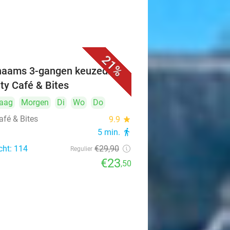
21%
naams 3-gangen keuzediner
ity Café & Bites
aag
Morgen
Di
Wo
Do
afé & Bites
9.9
star
5 min.
directions_walk
cht: 114
€29
,90
Regulier
€23
,50