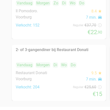
Complete spareribs-box of gegrilde kip-box
37%
voor 2 personen voor afhaal
Vandaag
Morgen
Zo
Wo
Do
Ribs & Burgers
9.3
star
Kwintsheul
7 min.
directions_car
Verkocht: 26
€35
,95
Regulier
€22
,50
Turks 3- of 4-gangen keuzediner bij Harem
45%
Restaurant & Café
Vandaag
Morgen
Zo
Ma
Di
Wo
Do
Harem Restaurant & Café
9.5
star
Den Haag
8 min.
directions_car
Verkocht: 202
€38
,88
Regulier