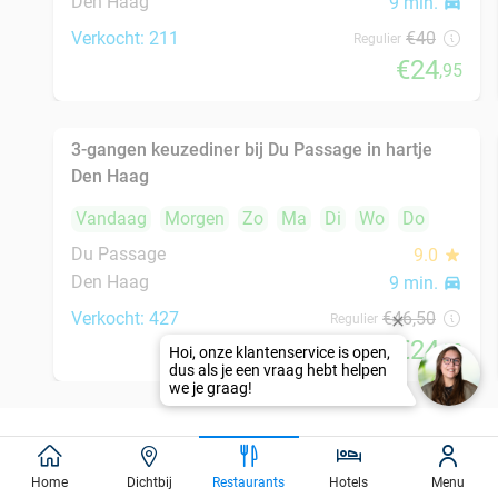
Vandaag
Morgen
Zo
Ma
Di
Wo
Do
De Luca
9.3
star
Den Haag
9 min.
directions_car
Verkocht: 521
€46
,50
Regulier
€24
,50
Italiaans 3-gangen keuzediner of 3-gangen
50%
shared dining-diner
Vandaag
Morgen
Zo
Ma
Di
Wo
De Pizzabakkers Dagelijkse Groenmarkt
8.6
star
Den Haag
9 min.
directions_car
Verkocht: 750
€39
,95
Regulier
€19
,95
Home
Dichtbij
Restaurants
Hotels
Menu