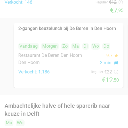
Verkocht: 26
€18
,90
Regulier
€12
Turks 4-gangendiner bij Mahzen Restaurant
59%
Mahzen Restaurant
9.2
star
Rijswijk
3 min.
directions_car
Verkocht: 153
€53
,50
Regulier
€22
Luxe sandwich naar keuze + verse koffie bij
50%
YOUNG Hotels Restaurant
Vandaag
Morgen
Zo
Ma
Di
Wo
Do
YOUNG Hotels Restaurant
8.6
star
Rijswijk
4 min.
directions_car