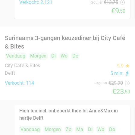
Delft
8 min.
directions_walk
Verkocht: 432
€26
,50
Regulier
€21
,50
2-gangendiner à la carte bij Bregje Delft
12%
Vandaag
Morgen
Zo
Ma
Di
Wo
Do
Bregje Delft
9.6
star
Delft
9 min.
directions_walk
Verkocht: 740
€17
Regulier
€14
,95
All-You-Can-Eat sushi en grill (2,5 uur) bij
15%
Yosshi in hartje Delft