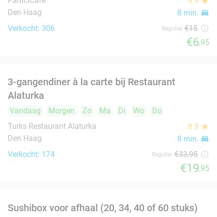
Vandaag
Zo
Ma
Di
Wo
Do
Sereno Den Haag
10.0
star
Den Haag
8 min.
directions_car
Verkocht: 369
€17
,40
Regulier
€10
Jemenitisch 3-gangen keuzediner of 3-
37%
gangendiner à la carte
Vandaag
Morgen
Yemeni House Restaurant
9.6
star
Den Haag
8 min.
directions_car
Verkocht: 195
€30
,05
Regulier
€19