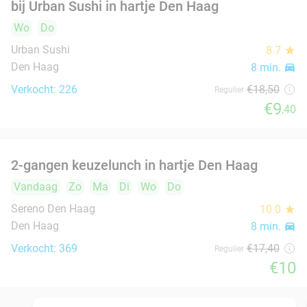
Aziatische All-You-Can-Eat (2 of 2,5 uur) bij Da
30%
Long Yi Hotpot
Vandaag
Morgen
Zo
Ma
Di
Wo
Do
Da Long Yi Hotpot
9.1
star
Den Haag
8 min.
directions_car
Verkocht: 2.035
€51
,90
Regulier
€36
,50
3-gangendiner à la carte bij HitchHike
24%
Vandaag
Morgen
Zo
Ma
Di
Wo
Do
TRIBE Den Haag Centraal
9.4
star
Den Haag
8 min.
directions_car
Verkocht: 342
€52
,30
Regulier
€39
,50