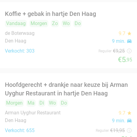
Verkocht: 447
€30
Regulier
€20
,50
Hot pot + dessert + drankje (2 tot 8 pers.)
38%
Vandaag
Morgen
Zo
Ma
Di
Do
Vulcan Restaurant
9.5
star
Den Haag
9 min.
directions_car
Verkocht: 211
€40
Regulier
€24
,95
3-gangen keuzediner bij Du Passage in hartje
47%
Den Haag
Vandaag
Morgen
Zo
Ma
Di
Wo
Do