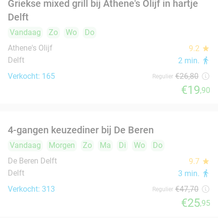
Wassenaar
IJs & Lekkers Wassenaar
Wassenaar
3 min.
directions_walk
Verkocht: 71
€22
Regulier
€14
All-You-Can-Eat sushi en grill (3 uur) bij
22%
Japans Restaurant UMAI in hartje Delft
Vandaag
Morgen
Zo
Ma
Di
Wo
Do
Japans Restaurant UMAI
9.1
star
Delft
4 min.
directions_walk
Verkocht: 586
€36
,95
Regulier
€28
,95
12-uurtje of 2-gangen keuzelunch bij Pavarotti