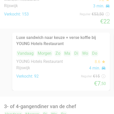
Restaurant Savarin
9.5
star
Rijswijk
4 min.
directions_car
Verkocht: 170
€70
Regulier
€56
Indiaas 3- of 4-gangen keuzediner bij Namaste
29%
Rijswijk
Vandaag
Morgen
Zo
Ma
Di
Wo
Do
Namaste Rijswijk
9.5
star
Rijswijk
5 min.
directions_car
Verkocht: 97
€35
Regulier
€24
,95