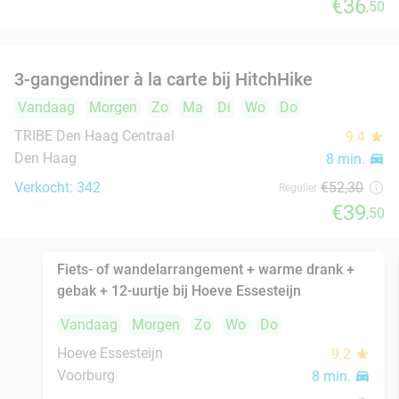
Verkocht: 144
€27
,50
Regulier
€16
,50
Bowl naar keuze + bijgerecht of gyoza +
20%
frisdrank of bier in hartje Den Haag
Vandaag
Morgen
Zo
Ma
Di
Wo
Do
Momiji Sushi
9.3
star
Den Haag
8 min.
directions_car
Verkocht: 349
€28
,50
Regulier
€22
,90
Bowl naar keuze + bijgerecht of gyoza +
20%
frisdrank of bier in hartje Den Haag