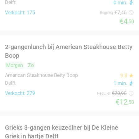
Delft
1 min.
directions_walk
Verkocht: 608
€25
Regulier
€12
,50
Griekse mixed grill bij Athene's Olijf in hartje
26%
Delft
Vandaag
Zo
Wo
Do
Athene's Olijf
9.2
star
Delft
2 min.
directions_walk
Verkocht: 165
€26
,80
Regulier
€19
,90
4-gangen keuzediner bij De Beren
46%
Vandaag
Morgen
Zo
Ma
Di
Wo
Do