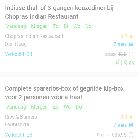
€21
,50
Marokkaans ontbijt of koffie + gebak naar
54%
keuze
Vandaag
Morgen
Ma
Di
Wo
Do
ParticiCafé
9.9
star
Den Haag
8 min.
directions_car
Verkocht: 306
€15
Regulier
€6
,95
food
food
3-gangendiner à la carte bij Restaurant
41%
Alaturka
Vandaag
Morgen
Zo
Ma
Di
Wo
Do