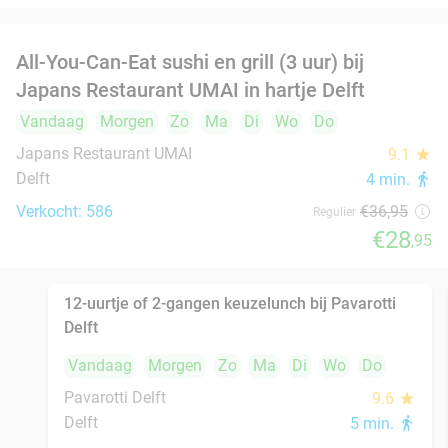
€23
,50
High tea incl. onbeperkt thee bij Anne&Max in
29%
hartje Delft
Vandaag
Morgen
Zo
Ma
Di
Wo
Do
Anne&Max Delft
9.1
star
Delft
6 min.
directions_walk
Verkocht: 640
€27
,50
Regulier
€19
,50
Rijsttafel in Amsterdam, Utrecht, Rotterdam,
19%
Delft of Haarlem
Vandaag
Morgen
Zo
Ma
Di
Wo
Do
Ron Gastrobar Streetfood | Mooie Boules
8.5
star