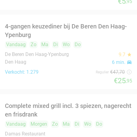
Den Haag
6 min.
directions_car
food
Verkocht: 165
€30
,50
Regulier
€21
3-gangendiner à la carte
39%
Vandaag
Morgen
Zo
Di
Wo
Do
Il Pomodoro.
8.4
star
Voorburg
7 min.
directions_car
Verkocht: 152
€37
,70
Regulier
€22
,90
2- of 3-gangendiner bij Restaurant Donati
41%