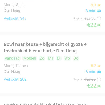
Lunchgerecht + frisdrank of 3-gangen
18%
keuzediner bij L'Osteria Den Haag
Vandaag
Zo
Ma
Di
Wo
Do
L'Osteria Den Haag
9.6
star
Den Haag
9 min.
directions_car
Verkocht: 1.267
€30
,50
Regulier
€24
,95
Koffie + gebak in hartje Den Haag
36%
Vandaag
Morgen
Zo
Wo
Do
de Boterwaag
9.7
star
Den Haag
9 min.
directions_car
Verkocht: 303
€9
,25
Regulier
€5
,95