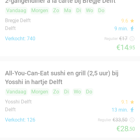
IJskoffie + appelgebak + slagroom bij
34%
GroenRijk Rijswijk
Vandaag
Morgen
Zo
Ma
Di
Wo
Do
Groenrijk 't Haantje
9.6
star
Rijswijk
1 min.
directions_car
Verkocht: 146
€12
Regulier
€7
,95
2-gangen keuzelunch bij De Beren in Den Hoorn
43%
Vandaag
Morgen
Zo
Ma
Di
Wo
Do
Restaurant De Beren Den Hoorn
9.7
star
Den Hoorn
3 min.
directions_car
Verkocht: 1.186
€22
Regulier
€12
,50