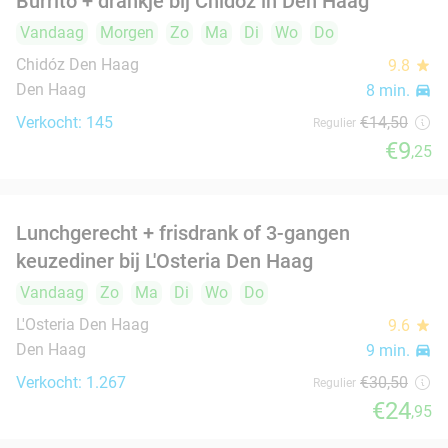
Hoofdgerecht + drankje naar keuze bij Arman
30%
Uyghur Restaurant in hartje Den Haag
Morgen
Ma
Di
Wo
Do
Arman Uyghur Restaurant
9.7
star
Den Haag
9 min.
directions_car
Verkocht: 655
€19
,95
Regulier
€14
Grote spareribsschotel of mixed grill (1 of 2
32%
pers) bij King's Spareribs Den Haag
Vandaag
Morgen
Zo
Ma
Di
Wo
Do
King's Spareribs Den Haag
8.5
star
Den Haag
9 min.
directions_car