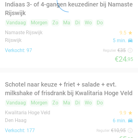
food
food
Complete mixed grill incl. 3 spiezen, nagerecht
34%
food
en frisdrank
Vandaag
Morgen
Zo
Ma
Di
Wo
Do
food
Damas Restaurant
food
Den Haag
6 min.
directions_car
Verkocht: 2
€36
,50
Regulier
€24
All-You-Can-Eat Libanees en Syrisch buffet
31%
(2,5 uur) + drankje naar keuze in Den Haag
Morgen
Ma
Di
Wo
Do
Rozana Buffet & Grill
7.3
star
food
food