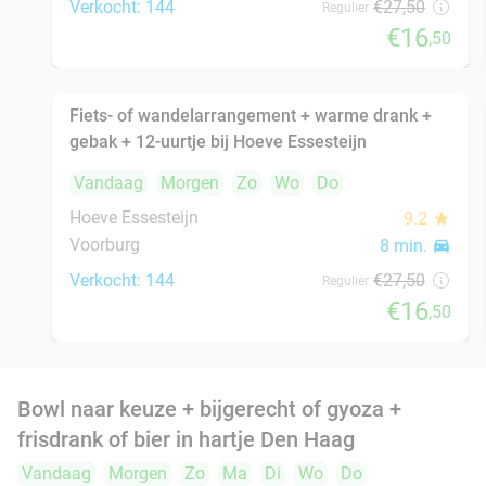
Vandaag
Morgen
Zo
Ma
Di
Wo
Do
Momiji Ramen
8.2
star
Den Haag
8 min.
directions_car
Verkocht: 282
€28
,50
Regulier
€22
,90
Burrito + drankje bij Chidóz in Den Haag
36%
Vandaag
Morgen
Zo
Ma
Di
Wo
Do
Chidóz Den Haag
9.8
star
Den Haag
8 min.
directions_car
Verkocht: 145
€14
,50
Regulier
€9
,25