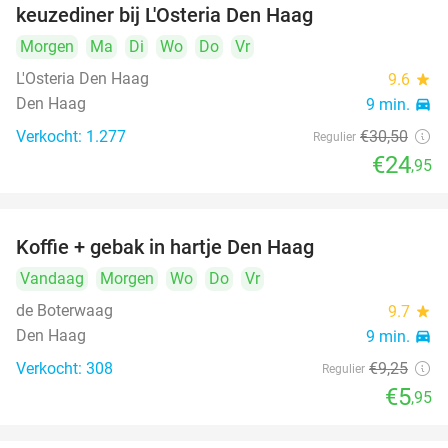
keuzediner bij L'Osteria Den Haag
Morgen
Ma
Di
Wo
Do
Vr
L'Osteria Den Haag
9.6
star
Den Haag
9 min.
directions_car
Verkocht: 1.277
€30
,50
Regulier
€24
,95
Koffie + gebak in hartje Den Haag
36%
Vandaag
Morgen
Wo
Do
Vr
de Boterwaag
9.7
star
Den Haag
9 min.
directions_car
Verkocht: 308
€9
,25
Regulier
€5
,95