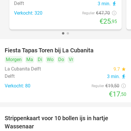
Delft
3 min.
directions_walk
Verkocht: 320
€47
,70
Regulier
€25
,95
Fiesta Tapas Toren bij La Cubanita
10%
Morgen
Ma
Di
Wo
Do
Vr
La Cubanita Delft
9.7
star
Delft
3 min.
directions_walk
Verkocht: 80
€19
,50
Regulier
€17
,50
Strippenkaart voor 10 bollen ijs in hartje
36%
Wassenaar