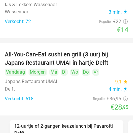
IJs & Lekkers Wassenaar
Wassenaar
3 min.
directions_walk
Verkocht: 72
€22
Regulier
€14
All-You-Can-Eat sushi en grill (3 uur) bij
22%
Japans Restaurant UMAI in hartje Delft
Vandaag
Morgen
Ma
Di
Wo
Do
Vr
Japans Restaurant UMAI
9.1
star
Delft
4 min.
directions_walk
Verkocht: 618
€36
,95
Regulier
€28
,95
12-uurtje of 2-gangen keuzelunch bij Pavarotti
31%