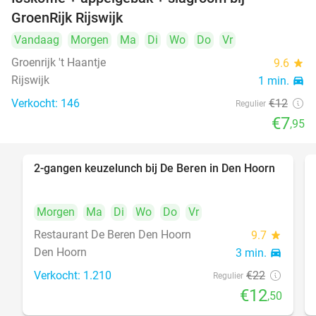
34%
GroenRijk Rijswijk
Vandaag
Morgen
Ma
Di
Wo
Do
Vr
Groenrijk 't Haantje
9.6
star
Rijswijk
1 min.
directions_car
Verkocht: 146
€12
Regulier
€7
,95
2-gangen keuzelunch bij De Beren in Den Hoorn
43%
Morgen
Ma
Di
Wo
Do
Vr
Restaurant De Beren Den Hoorn
9.7
star
Den Hoorn
3 min.
directions_car
Verkocht: 1.210
€22
Regulier
€12
,50