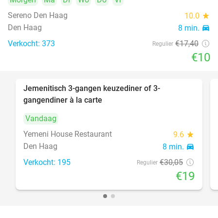
Sereno Den Haag
10.0
star
Den Haag
8 min.
directions_car
Verkocht: 373
€17
,40
Regulier
€10
Jemenitisch 3-gangen keuzediner of 3-
37%
gangendiner à la carte
Vandaag
Yemeni House Restaurant
9.6
star
Den Haag
8 min.
directions_car
Verkocht: 195
€30
,05
Regulier
€19