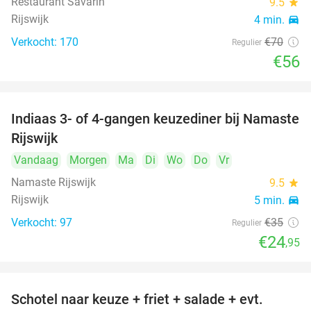
Restaurant Savarin
9.5
star
Rijswijk
4 min.
directions_car
Verkocht: 170
€70
Regulier
€56
Indiaas 3- of 4-gangen keuzediner bij Namaste
29%
Rijswijk
Vandaag
Morgen
Ma
Di
Wo
Do
Vr
Namaste Rijswijk
9.5
star
Rijswijk
5 min.
directions_car
Verkocht: 97
€35
Regulier
€24
,95
Schotel naar keuze + friet + salade + evt.
46%