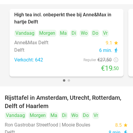
High tea incl. onbeperkt thee bij Anne&Max in
29%
hartje Delft
Vandaag
Morgen
Ma
Di
Wo
Do
Vr
Anne&Max Delft
9.1
star
Delft
6 min.
directions_walk
Verkocht: 642
€27
,50
Regulier
€19
,50
Rijsttafel in Amsterdam, Utrecht, Rotterdam,
19%
Delft of Haarlem
Vandaag
Morgen
Ma
Di
Wo
Do
Vr
Ron Gastrobar Streetfood | Mooie Boules
8.5
star
Delft
8 min.
directions_walk