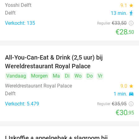
Yosshi Delft
9.1
star
Delft
13 min.
directions_walk
Verkocht: 135
€33
,50
Regulier
€28
,50
All-You-Can-Eat & Drink (2,5 uur) bij
14%
Wereldrestaurant Royal Palace
Vandaag
Morgen
Ma
Di
Wo
Do
Vr
Wereldrestaurant Royal Palace
9.0
star
Delft
1 min.
directions_car
Verkocht: 5.479
€35
,95
Regulier
€30
,95
IJskoffie + appelgebak + slagroom bij