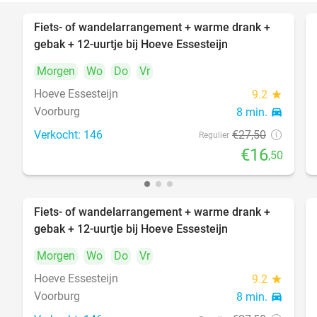
Fiets- of wandelarrangement + warme drank +
40%
gebak + 12-uurtje bij Hoeve Essesteijn
Morgen
Wo
Do
Vr
Hoeve Essesteijn
9.2
star
Voorburg
8 min.
directions_car
Verkocht: 146
€27
,50
Regulier
€16
,50
Fiets- of wandelarrangement + warme drank +
40%
gebak + 12-uurtje bij Hoeve Essesteijn
Morgen
Wo
Do
Vr
Hoeve Essesteijn
9.2
star
Voorburg
8 min.
directions_car