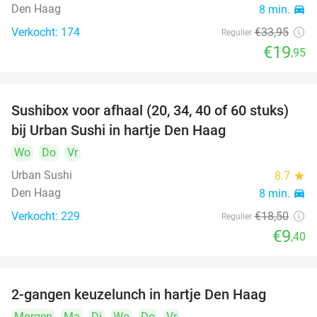
Den Haag
8 min.
directions_car
Verkocht: 174
€33
,95
Regulier
€19
,95
Sushibox voor afhaal (20, 34, 40 of 60 stuks)
49%
bij Urban Sushi in hartje Den Haag
Wo
Do
Vr
Urban Sushi
8.7
star
Den Haag
8 min.
directions_car
Verkocht: 229
€18
,50
Regulier
€9
,40
2-gangen keuzelunch in hartje Den Haag
43%
Morgen
Ma
Di
Wo
Do
Vr