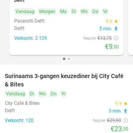
Delft
Vandaag
Morgen
Ma
Di
Wo
Do
Vr
Pavarotti Delft
9.6
star
Delft
5 min.
directions_walk
Verkocht: 2.129
€13
,75
Regulier
€9
,50
Surinaams 3-gangen keuzediner bij City Café
21%
& Bites
Vandaag
Di
Wo
Do
Vr
City Café & Bites
9.9
star
Delft
5 min.
directions_walk
Verkocht: 120
€29
,90
Regulier
€23
,50