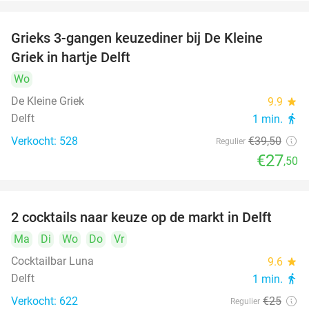
Grieks 3-gangen keuzediner bij De Kleine
30%
Griek in hartje Delft
Wo
De Kleine Griek
9.9
star
Delft
1 min.
directions_walk
Verkocht: 528
€39
,50
Regulier
€27
,50
2 cocktails naar keuze op de markt in Delft
50%
Ma
Di
Wo
Do
Vr
Cocktailbar Luna
9.6
star
Delft
1 min.
directions_walk
Verkocht: 622
€25
Regulier