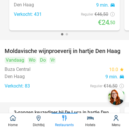
Den Haag
9 min.
directions_car
Verkocht: 431
€46
,50
Regulier
€24
,50
Moldavische wijnproeverij in hartje Den Haag
39%
Vandaag
Wo
Do
Vr
Buza Central
10.0
star
Den Haag
9 min.
directions_car
Verkocht: 83
€16
,50
Regulier
€10
3-gangen keuzediner bij De Luca in hartje Den
47%
Haag
Home
Dichtbij
Restaurants
Hotels
Menu