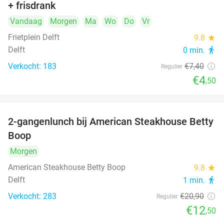
+ frisdrank
food
Vandaag
Morgen
Ma
Wo
Do
Vr
Frietplein Delft
9.8
star
Delft
0 min.
directions_walk
Verkocht: 183
€7
,40
Regulier
€4
,50
2-gangenlunch bij American Steakhouse Betty
40%
Boop
Morgen
American Steakhouse Betty Boop
9.8
star
Delft
1 min.
directions_walk
Verkocht: 283
€20
,90
Regulier
€12
,50