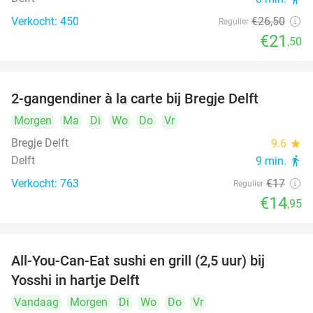
Verkocht: 450
€26
,50
Regulier
€21
,50
2-gangendiner à la carte bij Bregje Delft
12%
Morgen
Ma
Di
Wo
Do
Vr
Bregje Delft
9.6
star
Delft
9 min.
directions_walk
Verkocht: 763
€17
Regulier
€14
,95
All-You-Can-Eat sushi en grill (2,5 uur) bij
15%
Yosshi in hartje Delft
Vandaag
Morgen
Di
Wo
Do
Vr