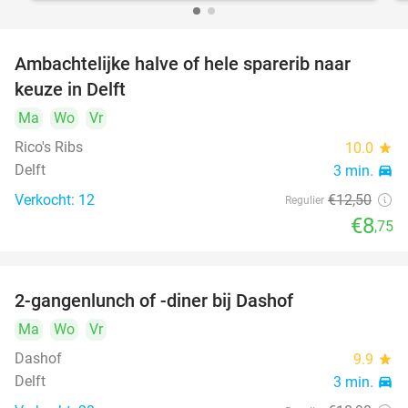
Ambachtelijke halve of hele sparerib naar
30%
keuze in Delft
Ma
Wo
Vr
Rico's Ribs
10.0
star
Delft
3 min.
directions_car
Verkocht: 12
€12
,50
Regulier
€8
,75
2-gangenlunch of -diner bij Dashof
37%
Ma
Wo
Vr
Dashof
9.9
star
Delft
3 min.
directions_car