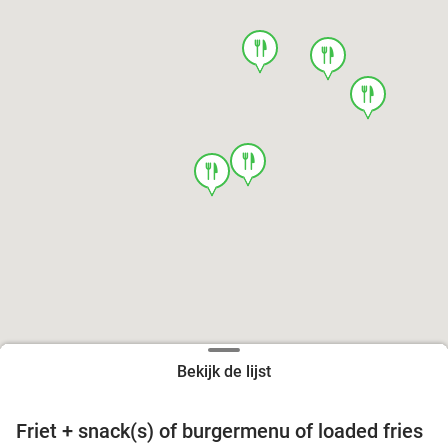
food
food
food
food
food
Bekijk de lijst
Friet + snack(s) of burgermenu of loaded fries
39%
food
food