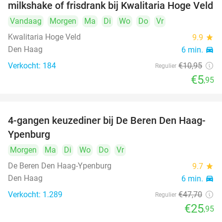
milkshake of frisdrank bij Kwalitaria Hoge Veld
Vandaag
Morgen
Ma
Di
Wo
Do
Vr
Kwalitaria Hoge Veld
9.9
star
Den Haag
6 min.
directions_car
Verkocht: 184
€10
,95
Regulier
€5
,95
4-gangen keuzediner bij De Beren Den Haag-
46%
Ypenburg
Morgen
Ma
Di
Wo
Do
Vr
De Beren Den Haag-Ypenburg
9.7
star
Den Haag
6 min.
directions_car
Verkocht: 1.289
€47
,70
Regulier
€25
,95