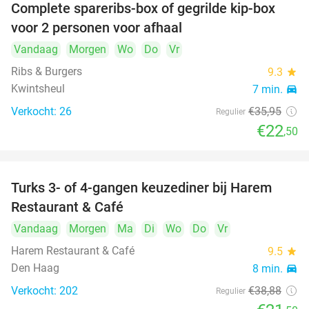
Complete spareribs-box of gegrilde kip-box
37%
voor 2 personen voor afhaal
Vandaag
Morgen
Wo
Do
Vr
Ribs & Burgers
9.3
star
Kwintsheul
7 min.
directions_car
Verkocht: 26
€35
,95
Regulier
€22
,50
Turks 3- of 4-gangen keuzediner bij Harem
45%
Restaurant & Café
Vandaag
Morgen
Ma
Di
Wo
Do
Vr
Harem Restaurant & Café
9.5
star
Den Haag
8 min.
directions_car
Verkocht: 202
€38
,88
Regulier