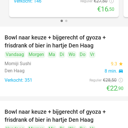
Verkocht: 146
€27
,50
Regulier
€16
,50
Bowl naar keuze + bijgerecht of gyoza +
20%
frisdrank of bier in hartje Den Haag
Vandaag
Morgen
Ma
Di
Wo
Do
Vr
Momiji Sushi
9.3
star
Den Haag
8 min.
directions_car
Verkocht: 351
€28
,50
Regulier
€22
,90
Bowl naar keuze + bijgerecht of gyoza +
20%
frisdrank of bier in hartje Den Haag