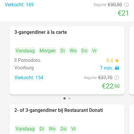
Verkocht: 169
€30
,50
Regulier
€21
3-gangendiner à la carte
39%
Vandaag
Morgen
Di
Wo
Do
Vr
Il Pomodoro.
8.4
star
Voorburg
7 min.
directions_car
Verkocht: 154
€37
,70
Regulier
€22
,90
2- of 3-gangendiner bij Restaurant Donati
41%
Vandaag
Di
Wo
Do
Vr