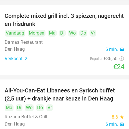
Complete mixed grill incl. 3 spiezen, nagerecht
34%
en frisdrank
Vandaag
Morgen
Ma
Di
Wo
Do
Vr
Damas Restaurant
Den Haag
6 min.
directions_car
Verkocht: 2
€36
,50
Regulier
€24
All-You-Can-Eat Libanees en Syrisch buffet
31%
(2,5 uur) + drankje naar keuze in Den Haag
Ma
Di
Wo
Do
Vr
Rozana Buffet & Grill
8.6
star
Den Haag
6 min.
directions_car