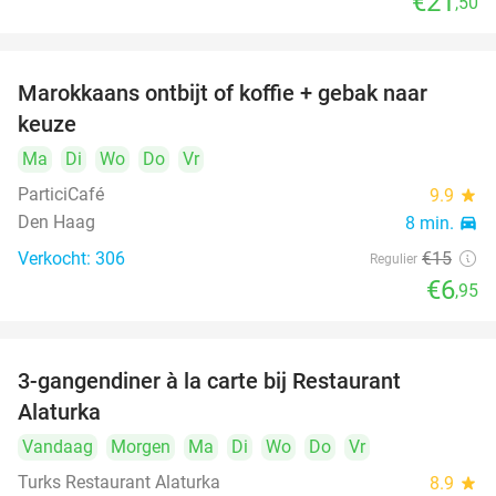
€21
,50
Marokkaans ontbijt of koffie + gebak naar
54%
keuze
Ma
Di
Wo
Do
Vr
ParticiCafé
9.9
star
Den Haag
8 min.
directions_car
Verkocht: 306
€15
Regulier
€6
,95
3-gangendiner à la carte bij Restaurant
41%
Alaturka
Vandaag
Morgen
Ma
Di
Wo
Do
Vr
Turks Restaurant Alaturka
8.9
star