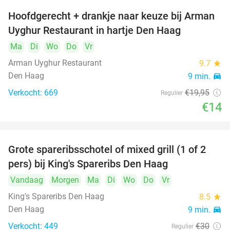
Hoofdgerecht + drankje naar keuze bij Arman
30%
Uyghur Restaurant in hartje Den Haag
Ma
Di
Wo
Do
Vr
Arman Uyghur Restaurant
9.7
star
Den Haag
9 min.
directions_car
Verkocht: 669
€19
,95
Regulier
€14
Grote spareribsschotel of mixed grill (1 of 2
32%
pers) bij King's Spareribs Den Haag
Vandaag
Morgen
Ma
Di
Wo
Do
Vr
King's Spareribs Den Haag
8.5
star
Den Haag
9 min.
directions_car
Verkocht: 449
€30
Regulier