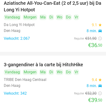
Aziatische All-You-Can-Eat (2 of 2,5 uur) bij Da
30%
Long Yi Hotpot
Vandaag
Morgen
Ma
Di
Wo
Do
Vr
Da Long Yi Hotpot
9.1
star
Den Haag
8 min.
directions_car
Verkocht: 2.067
€51
,90
Regulier
€36
,50
3-gangendiner à la carte bij HitchHike
24%
Vandaag
Morgen
Ma
Di
Wo
Do
Vr
TRIBE Den Haag Centraal
9.4
star
Den Haag
8 min.
directions_car
Verkocht: 342
€52
,30
Regulier
€39
,50