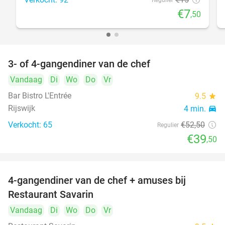
Regulier
€7
,50
3- of 4-gangendiner van de chef
25%
Vandaag
Di
Wo
Do
Vr
Bar Bistro L'Entrée
9.5
star
Rijswijk
4 min.
directions_car
Verkocht: 65
€52
,50
Regulier
€39
,50
4-gangendiner van de chef + amuses bij
20%
Restaurant Savarin
Vandaag
Di
Wo
Do
Vr