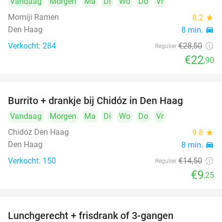
Vandaag
Morgen
Ma
Di
Wo
Do
Vr
Momiji Ramen
8.2
star
Den Haag
8 min.
directions_car
Verkocht: 284
€28
,50
Regulier
€22
,90
Burrito + drankje bij Chidóz in Den Haag
36%
Vandaag
Morgen
Ma
Di
Wo
Do
Vr
Chidóz Den Haag
9.8
star
Den Haag
8 min.
directions_car
Verkocht: 150
€14
,50
Regulier
€9
,25
Lunchgerecht + frisdrank of 3-gangen
18%