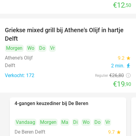
€12
,50
Griekse mixed grill bij Athene's Olijf in hartje
26%
Delft
Morgen
Wo
Do
Vr
Athene's Olijf
9.2
star
Delft
2 min.
directions_walk
Verkocht: 172
€26
,80
Regulier
€19
,90
4-gangen keuzediner bij De Beren
46%
Vandaag
Morgen
Ma
Di
Wo
Do
Vr
De Beren Delft
9.7
star