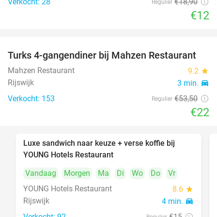
Verkocht: 28
€18
,90
Regulier
€12
Turks 4-gangendiner bij Mahzen Restaurant
59%
Mahzen Restaurant
9.2
star
Rijswijk
3 min.
directions_car
Verkocht: 153
€53
,50
Regulier
€22
Luxe sandwich naar keuze + verse koffie bij
50%
YOUNG Hotels Restaurant
Vandaag
Morgen
Ma
Di
Wo
Do
Vr
YOUNG Hotels Restaurant
8.6
star
Rijswijk
4 min.
directions_car
Verkocht: 92
€15