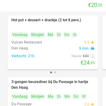
€20
,50
Hot pot + dessert + drankje (2 tot 8 pers.)
38%
Vandaag
Morgen
Ma
Di
Do
Vr
Vulcan Restaurant
9.5
star
Den Haag
9 min.
directions_car
Verkocht: 216
€40
Regulier
€24
,95
3-gangen keuzediner bij Du Passage in hartje
47%
Den Haag
Vandaag
Morgen
Ma
Di
Wo
Do
Vr
Du Passage
9.0
star