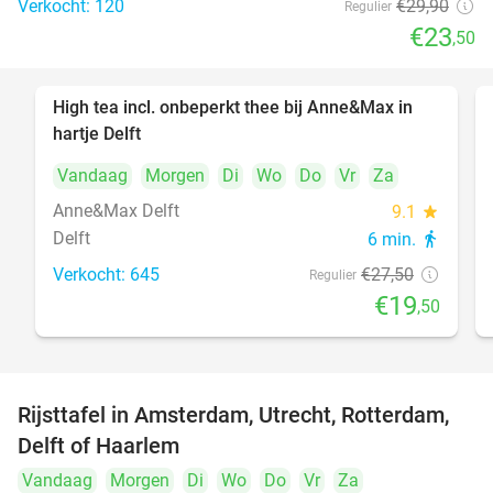
Verkocht: 120
€29
,90
Regulier
€23
,50
High tea incl. onbeperkt thee bij Anne&Max in
29%
hartje Delft
Vandaag
Morgen
Di
Wo
Do
Vr
Za
Anne&Max Delft
9.1
star
Delft
6 min.
directions_walk
Verkocht: 645
€27
,50
Regulier
€19
,50
Rijsttafel in Amsterdam, Utrecht, Rotterdam,
19%
Delft of Haarlem
Vandaag
Morgen
Di
Wo
Do
Vr
Za