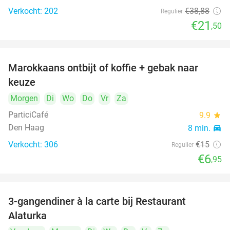
Verkocht: 202
€38
,88
Regulier
€21
,50
Marokkaans ontbijt of koffie + gebak naar
54%
keuze
Morgen
Di
Wo
Do
Vr
Za
ParticiCafé
9.9
star
Den Haag
8 min.
directions_car
Verkocht: 306
€15
Regulier
food
food
€6
,95
3-gangendiner à la carte bij Restaurant
41%
Alaturka