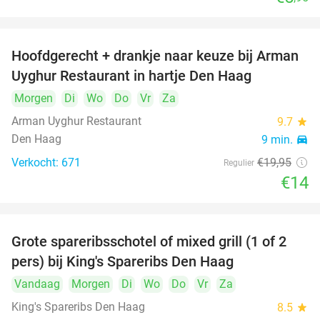
Hoofdgerecht + drankje naar keuze bij Arman
30%
Uyghur Restaurant in hartje Den Haag
Morgen
Di
Wo
Do
Vr
Za
Arman Uyghur Restaurant
9.7
star
Den Haag
9 min.
directions_car
Verkocht: 671
€19
,95
Regulier
€14
Grote spareribsschotel of mixed grill (1 of 2
32%
pers) bij King's Spareribs Den Haag
Vandaag
Morgen
Di
Wo
Do
Vr
Za
King's Spareribs Den Haag
8.5
star