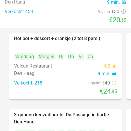
Den Haag
9 min.
directions_car
Verkocht: 453
€30
Regulier
€20
,50
Hot pot + dessert + drankje (2 tot 8 pers.)
38%
Vandaag
Morgen
Di
Do
Vr
Za
Vulcan Restaurant
9.5
star
Den Haag
9 min.
directions_car
Verkocht: 218
€40
Regulier
€24
,95
3-gangen keuzediner bij Du Passage in hartje
47%
Den Haag