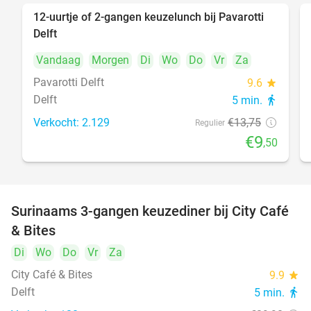
12-uurtje of 2-gangen keuzelunch bij Pavarotti
31%
Delft
Vandaag
Morgen
Di
Wo
Do
Vr
Za
Pavarotti Delft
9.6
star
Delft
5 min.
directions_walk
Verkocht: 2.129
€13
,75
Regulier
€9
,50
Surinaams 3-gangen keuzediner bij City Café
21%
& Bites
Di
Wo
Do
Vr
Za
City Café & Bites
9.9
star
Delft
5 min.
directions_walk