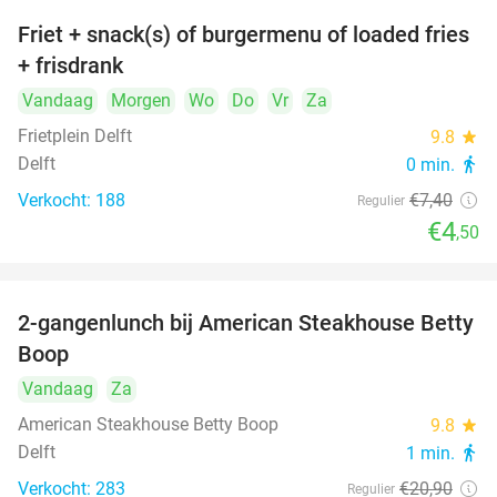
Friet + snack(s) of burgermenu of loaded fries
39%
+ frisdrank
Vandaag
Morgen
Wo
Do
Vr
Za
Frietplein Delft
9.8
star
Delft
0 min.
directions_walk
Verkocht: 188
€7
,40
Regulier
€4
,50
2-gangenlunch bij American Steakhouse Betty
40%
Boop
Vandaag
Za
American Steakhouse Betty Boop
9.8
star
Delft
1 min.
directions_walk
Verkocht: 283
€20
,90
Regulier