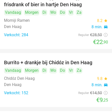
frisdrank of bier in hartje Den Haag
Vandaag
Morgen
Di
Wo
Do
Vr
Za
Momiji Ramen
8.2
star
Den Haag
8 min.
directions_car
Verkocht: 284
€28
,50
Regulier
€22
,90
Burrito + drankje bij Chidóz in Den Haag
36%
Vandaag
Morgen
Di
Wo
Do
Vr
Za
Chidóz Den Haag
9.8
star
Den Haag
8 min.
directions_car
Verkocht: 152
€14
,50
Regulier
€9
,25