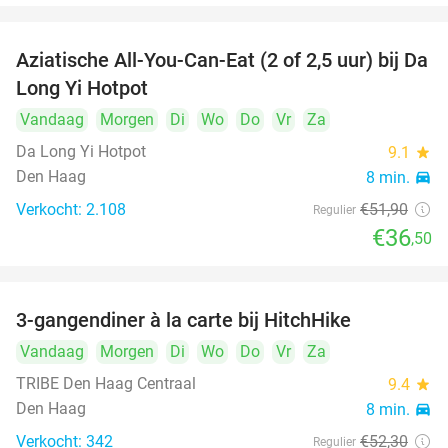
Aziatische All-You-Can-Eat (2 of 2,5 uur) bij Da
30%
Long Yi Hotpot
Vandaag
Morgen
Di
Wo
Do
Vr
Za
Da Long Yi Hotpot
9.1
star
Den Haag
8 min.
directions_car
Verkocht: 2.108
€51
,90
Regulier
€36
,50
3-gangendiner à la carte bij HitchHike
24%
Vandaag
Morgen
Di
Wo
Do
Vr
Za
TRIBE Den Haag Centraal
9.4
star
Den Haag
8 min.
directions_car
Verkocht: 342
€52
,30
Regulier