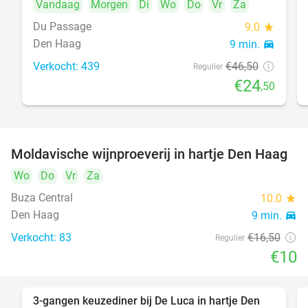
Vandaag
Morgen
Di
Wo
Do
Vr
Za
Du Passage
9.0
star
Den Haag
9 min.
directions_car
Verkocht: 439
€46
,50
Regulier
€24
,50
Moldavische wijnproeverij in hartje Den Haag
39%
Wo
Do
Vr
Za
Buza Central
10.0
star
Den Haag
9 min.
directions_car
Verkocht: 83
€16
,50
Regulier
€10
3-gangen keuzediner bij De Luca in hartje Den
47%