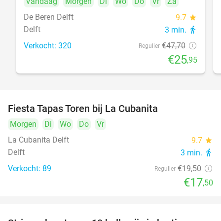
Vandaag
Morgen
Di
Wo
Do
Vr
Za
De Beren Delft
9.7
star
Delft
3 min.
directions_walk
Verkocht: 320
€47
,70
Regulier
€25
,95
Fiesta Tapas Toren bij La Cubanita
10%
Morgen
Di
Wo
Do
Vr
La Cubanita Delft
9.7
star
Delft
3 min.
directions_walk
Verkocht: 89
€19
,50
Regulier
€17
,50