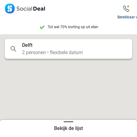
Tot wel 70% korting op uit eten
Bereikbaar 
7 dagen per week beschikbaar
10+ miljoen leden
Delft
2 personen • flexibele datum
9,4
op basis van
206.257 reviews
Tot wel 70% korting op uit eten
7 dagen per week beschikbaar
10+ miljoen leden
Bekijk de lijst