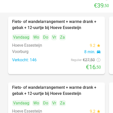
€39
,50
Fiets- of wandelarrangement + warme drank +
40%
gebak + 12-uurtje bij Hoeve Essesteijn
Vandaag
Wo
Do
Vr
Za
Hoeve Essesteijn
9.2
star
Voorburg
8 min.
directions_car
Verkocht: 146
€27
,50
Regulier
€16
,50
Fiets- of wandelarrangement + warme drank +
40%
gebak + 12-uurtje bij Hoeve Essesteijn
Vandaag
Wo
Do
Vr
Za
Hoeve Essesteijn
9.2
star