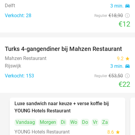
Delft
3 min.
directions_car
Verkocht: 28
€18
,90
Regulier
€12
Turks 4-gangendiner bij Mahzen Restaurant
59%
Mahzen Restaurant
9.2
star
Rijswijk
3 min.
directions_car
Verkocht: 153
€53
,50
Regulier
€22
Luxe sandwich naar keuze + verse koffie bij
50%
YOUNG Hotels Restaurant
Vandaag
Morgen
Di
Wo
Do
Vr
Za
YOUNG Hotels Restaurant
8.6
star