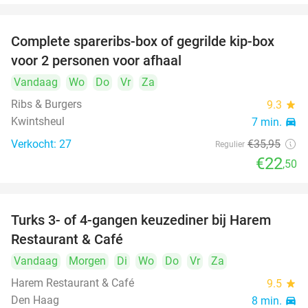
Complete spareribs-box of gegrilde kip-box
37%
voor 2 personen voor afhaal
Vandaag
Wo
Do
Vr
Za
Ribs & Burgers
9.3
star
Kwintsheul
7 min.
directions_car
Verkocht: 27
€35
,95
Regulier
€22
,50
Turks 3- of 4-gangen keuzediner bij Harem
45%
Restaurant & Café
Vandaag
Morgen
Di
Wo
Do
Vr
Za
Harem Restaurant & Café
9.5
star
Den Haag
8 min.
directions_car