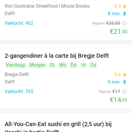
Ron Gastrobar Streetfood | Mooie Boules
8.4
star
Delft
8 min.
directions_walk
Verkocht: 462
€26
,50
Regulier
€21
,50
2-gangendiner à la carte bij Bregje Delft
12%
Vandaag
Morgen
Di
Wo
Do
Vr
Za
Bregje Delft
9.6
star
Delft
9 min.
directions_walk
Verkocht: 765
€17
Regulier
€14
,95
All-You-Can-Eat sushi en grill (2,5 uur) bij
15%