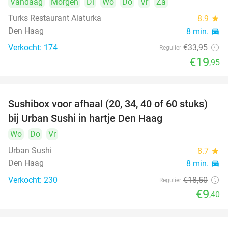
Vandaag
Morgen
Di
Wo
Do
Vr
Za
Turks Restaurant Alaturka
8.9
star
Den Haag
8 min.
directions_car
Verkocht: 174
€33
,95
Regulier
€19
,95
Sushibox voor afhaal (20, 34, 40 of 60 stuks)
49%
bij Urban Sushi in hartje Den Haag
Wo
Do
Vr
Urban Sushi
8.7
star
Den Haag
8 min.
directions_car
Verkocht: 230
€18
,50
Regulier
€9
,40