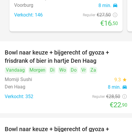
Voorburg
8 min.
directions_car
Verkocht: 146
€27
,50
Regulier
€16
,50
Bowl naar keuze + bijgerecht of gyoza +
20%
frisdrank of bier in hartje Den Haag
Vandaag
Morgen
Di
Wo
Do
Vr
Za
Momiji Sushi
9.3
star
Den Haag
8 min.
directions_car
Verkocht: 352
€28
,50
Regulier
€22
,90
Bowl naar keuze + bijgerecht of gyoza +
20%