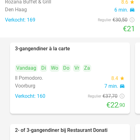
Rozana Buffet & Grill
8.6
star
food
Den Haag
6 min.
directions_car
Verkocht: 169
€30
,50
Regulier
€21
3-gangendiner à la carte
39%
Vandaag
Di
Wo
Do
Vr
Za
Il Pomodoro.
8.4
star
Voorburg
7 min.
directions_car
Verkocht: 160
€37
,70
Regulier
€22
,90
2- of 3-gangendiner bij Restaurant Donati
41%