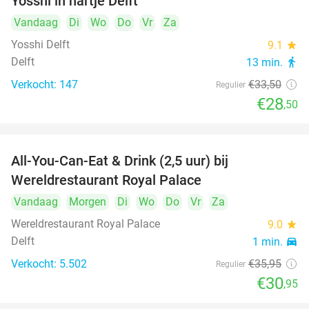
Yosshi in hartje Delft
Vandaag
Di
Wo
Do
Vr
Za
Yosshi Delft
9.1
star
Delft
13 min.
directions_walk
Verkocht: 147
€33
,50
Regulier
€28
,50
All-You-Can-Eat & Drink (2,5 uur) bij
14%
Wereldrestaurant Royal Palace
Vandaag
Morgen
Di
Wo
Do
Vr
Za
Wereldrestaurant Royal Palace
9.0
star
Delft
1 min.
directions_car
Verkocht: 5.502
€35
,95
Regulier
€30
,95