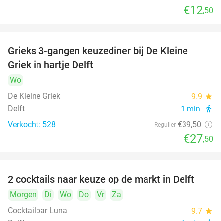
€12
,50
Grieks 3-gangen keuzediner bij De Kleine
30%
Griek in hartje Delft
Wo
De Kleine Griek
9.9
star
Delft
1 min.
directions_walk
Verkocht: 528
€39
,50
Regulier
€27
,50
2 cocktails naar keuze op de markt in Delft
50%
Morgen
Di
Wo
Do
Vr
Za
Cocktailbar Luna
9.7
star