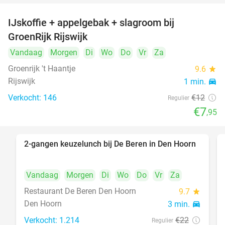
IJskoffie + appelgebak + slagroom bij
34%
GroenRijk Rijswijk
Vandaag
Morgen
Di
Wo
Do
Vr
Za
Groenrijk 't Haantje
9.6
star
Rijswijk
1 min.
directions_car
Verkocht: 146
€12
Regulier
€7
,95
2-gangen keuzelunch bij De Beren in Den Hoorn
43%
Vandaag
Morgen
Di
Wo
Do
Vr
Za
Restaurant De Beren Den Hoorn
9.7
star
Den Hoorn
3 min.
directions_car
Verkocht: 1.214
€22
Regulier