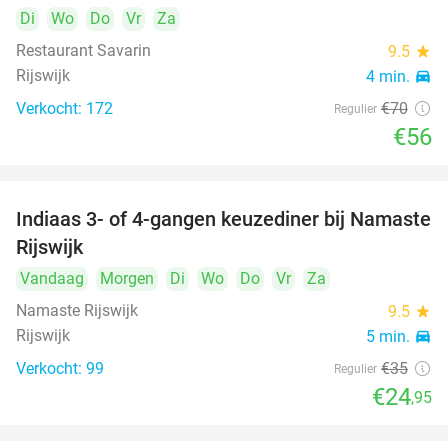
Di
Wo
Do
Vr
Za
Restaurant Savarin
9.5
star
Rijswijk
4 min.
directions_car
Verkocht: 172
€70
Regulier
€56
Indiaas 3- of 4-gangen keuzediner bij Namaste
29%
Rijswijk
Vandaag
Morgen
Di
Wo
Do
Vr
Za
Namaste Rijswijk
9.5
star
Rijswijk
5 min.
directions_car
Verkocht: 99
€35
Regulier
€24
,95