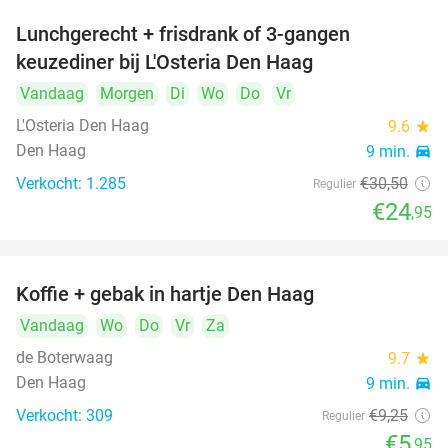
Lunchgerecht + frisdrank of 3-gangen
18%
keuzediner bij L'Osteria Den Haag
Vandaag
Morgen
Di
Wo
Do
Vr
L'Osteria Den Haag
9.6
star
Den Haag
9 min.
directions_car
Verkocht: 1.285
€30
,50
Regulier
€24
,95
Koffie + gebak in hartje Den Haag
36%
Vandaag
Wo
Do
Vr
Za
de Boterwaag
9.7
star
Den Haag
9 min.
directions_car
Verkocht: 309
€9
,25
Regulier
€5
,95