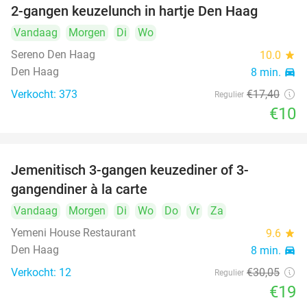
2-gangen keuzelunch in hartje Den Haag
43%
Vandaag
Morgen
Di
Wo
Sereno Den Haag
10.0
star
Den Haag
8 min.
directions_car
Verkocht: 373
€17
,40
Regulier
€10
Jemenitisch 3-gangen keuzediner of 3-
37%
gangendiner à la carte
Vandaag
Morgen
Di
Wo
Do
Vr
Za
Yemeni House Restaurant
9.6
star
Den Haag
8 min.
directions_car
Verkocht: 12
€30
,05
Regulier
€19