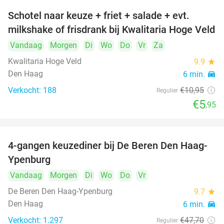
Schotel naar keuze + friet + salade + evt.
46%
milkshake of frisdrank bij Kwalitaria Hoge Veld
Vandaag
Morgen
Di
Wo
Do
Vr
Za
Kwalitaria Hoge Veld
9.9
star
Den Haag
6 min.
directions_car
Verkocht: 188
€10
,95
Regulier
€5
,95
4-gangen keuzediner bij De Beren Den Haag-
46%
Ypenburg
Vandaag
Morgen
Di
Wo
Do
Vr
De Beren Den Haag-Ypenburg
9.7
star
Den Haag
6 min.
directions_car
Verkocht: 1.297
€47
,70
Regulier