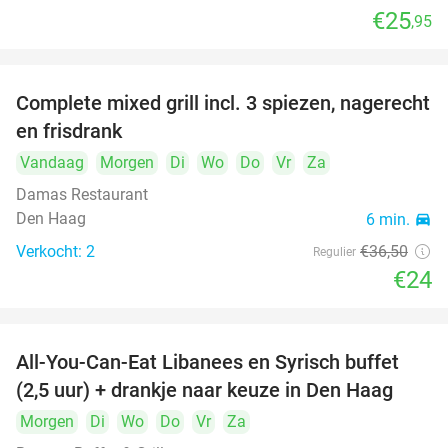
€25
,95
food
food
food
Complete mixed grill incl. 3 spiezen, nagerecht
34%
en frisdrank
food
Vandaag
Morgen
Di
Wo
Do
Vr
Za
food
Damas Restaurant
Den Haag
6 min.
directions_car
Verkocht: 2
€36
,50
Regulier
€24
All-You-Can-Eat Libanees en Syrisch buffet
31%
(2,5 uur) + drankje naar keuze in Den Haag
Morgen
Di
Wo
Do
Vr
Za
food
food