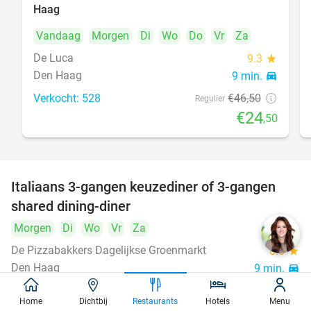
Haag
Vandaag
Morgen
Di
Wo
Do
Vr
Za
De Luca
9.3
star
Den Haag
9 min.
directions_car
Verkocht: 528
€46
,50
Regulier
€24
,50
Italiaans 3-gangen keuzediner of 3-gangen
50%
shared dining-diner
Morgen
Di
Wo
Vr
Za
De Pizzabakkers Dagelijkse Groenmarkt
8.6
star
Den Haag
9 min.
directions_car
Verkocht: 760
€39
,95
Regulier
Home
Dichtbij
Restaurants
Hotels
Menu
€19
,95