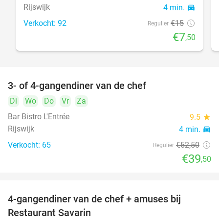
Rijswijk
4 min.
directions_car
Verkocht: 92
€15
Regulier
€7
,50
3- of 4-gangendiner van de chef
25%
Di
Wo
Do
Vr
Za
Bar Bistro L'Entrée
9.5
star
Rijswijk
4 min.
directions_car
Verkocht: 65
€52
,50
Regulier
€39
,50
4-gangendiner van de chef + amuses bij
20%
Restaurant Savarin