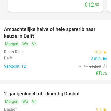
€12
,50
Ambachtelijke halve of hele sparerib naar
30%
keuze in Delft
Morgen
Wo
Vr
Rico's Ribs
10.0
star
Delft
3 min.
directions_car
Verkocht: 12
€12
,50
Regulier
€8
,75
2-gangenlunch of -diner bij Dashof
37%
Morgen
Wo
Vr
Dashof
9.9
star