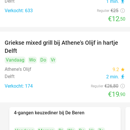
Delft
1 min.
directions_walk
Verkocht: 633
€25
Regulier
€12
,50
Griekse mixed grill bij Athene's Olijf in hartje
26%
Delft
Vandaag
Wo
Do
Vr
Athene's Olijf
9.2
star
Delft
2 min.
directions_walk
Verkocht: 174
€26
,80
Regulier
€19
,90
4-gangen keuzediner bij De Beren
46%