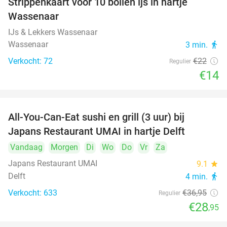
Strippenkaart voor 10 bollen ijs in hartje
36%
Wassenaar
IJs & Lekkers Wassenaar
Wassenaar
3 min.
directions_walk
Verkocht: 72
€22
Regulier
€14
All-You-Can-Eat sushi en grill (3 uur) bij
22%
Japans Restaurant UMAI in hartje Delft
Vandaag
Morgen
Di
Wo
Do
Vr
Za
Japans Restaurant UMAI
9.1
star
Delft
4 min.
directions_walk
Verkocht: 633
€36
,95
Regulier
€28
,95