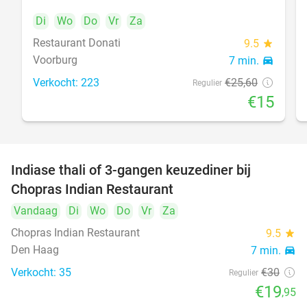
Di
Wo
Do
Vr
Za
Restaurant Donati
food
9.5
star
Voorburg
7 min.
directions_car
Verkocht: 223
€25
,60
Regulier
€15
Indiase thali of 3-gangen keuzediner bij
34%
Chopras Indian Restaurant
food
Vandaag
Di
Wo
Do
Vr
Za
Chopras Indian Restaurant
9.5
star
Den Haag
7 min.
directions_car
Verkocht: 35
€30
Regulier
€19
,95