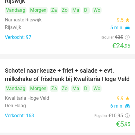
Rijswijk
Vandaag
Morgen
Za
Zo
Ma
Di
Wo
Namaste Rijswijk
9.5
star
Rijswijk
5 min.
directions_car
Verkocht: 97
€35
Regulier
€24
,95
Schotel naar keuze + friet + salade + evt.
46%
milkshake of frisdrank bij Kwalitaria Hoge Veld
Vandaag
Morgen
Za
Zo
Ma
Di
Wo
Kwalitaria Hoge Veld
9.9
star
Den Haag
6 min.
directions_car
Verkocht: 163
€10
,95
Regulier
€5
,95