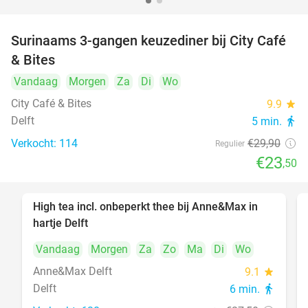
Surinaams 3-gangen keuzediner bij City Café
21%
& Bites
Vandaag
Morgen
Za
Di
Wo
City Café & Bites
9.9
star
Delft
5 min.
directions_walk
Verkocht: 114
€29
,90
Regulier
€23
,50
High tea incl. onbeperkt thee bij Anne&Max in
29%
hartje Delft
Vandaag
Morgen
Za
Zo
Ma
Di
Wo
Anne&Max Delft
9.1
star
Delft
6 min.
directions_walk