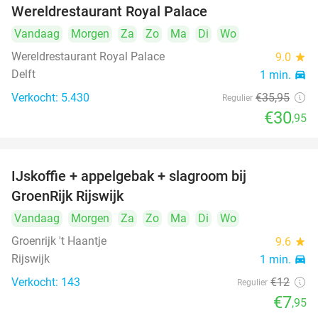
Wereldrestaurant Royal Palace
Vandaag
Morgen
Za
Zo
Ma
Di
Wo
Wereldrestaurant Royal Palace
9.0
star
Delft
1 min.
directions_car
Verkocht: 5.430
€35
,95
Regulier
€30
,95
IJskoffie + appelgebak + slagroom bij
34%
GroenRijk Rijswijk
Vandaag
Morgen
Za
Zo
Ma
Di
Wo
Groenrijk 't Haantje
9.6
star
Rijswijk
1 min.
directions_car
Verkocht: 143
€12
Regulier
€7
,95