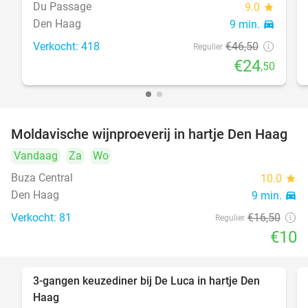
Du Passage
9.0
star
Den Haag
9 min.
directions_car
Verkocht: 418
€46
,50
Regulier
€24
,50
Moldavische wijnproeverij in hartje Den Haag
39%
Vandaag
Za
Wo
Buza Central
10.0
star
Den Haag
9 min.
directions_car
Verkocht: 81
€16
,50
Regulier
€10
3-gangen keuzediner bij De Luca in hartje Den
47%
Haag