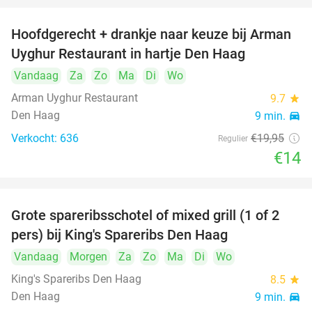
Hoofdgerecht + drankje naar keuze bij Arman
30%
Uyghur Restaurant in hartje Den Haag
Vandaag
Za
Zo
Ma
Di
Wo
Arman Uyghur Restaurant
9.7
star
Den Haag
9 min.
directions_car
Verkocht: 636
€19
,95
Regulier
€14
Grote spareribsschotel of mixed grill (1 of 2
32%
pers) bij King's Spareribs Den Haag
Vandaag
Morgen
Za
Zo
Ma
Di
Wo
King's Spareribs Den Haag
8.5
star
Den Haag
9 min.
directions_car