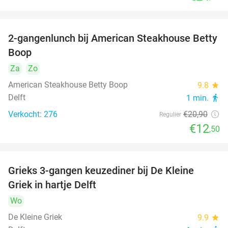
2-gangenlunch bij American Steakhouse Betty
40%
Boop
Za
Zo
American Steakhouse Betty Boop
9.8
star
Delft
1 min.
directions_walk
Verkocht: 276
€20
,90
Regulier
€12
,50
Grieks 3-gangen keuzediner bij De Kleine
30%
Griek in hartje Delft
Wo
De Kleine Griek
9.9
star