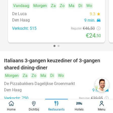
Vandaag
Morgen
Za
Zo
Ma
Di
Wo
De Luca
9.3
star
Den Haag
9 min.
directions_car
Verkocht: 515
€46
,50
Regulier
€24
,50
Italiaans 3-gangen keuzediner of 3-gangen
50%
shared dining-diner
Morgen
Za
Zo
Ma
Di
Wo
De Pizzabakkers Dagelijkse Groenmarkt
8.6
star
Den Haag
9 min.
directions_car
Verkocht: 750
€39
,95
Regulier
€19
,95
Home
Dichtbij
Restaurants
Hotels
Menu