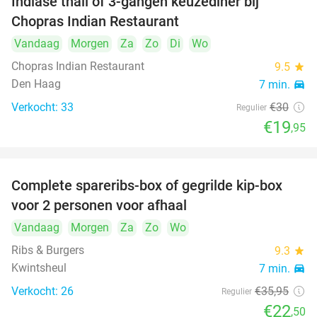
Indiase thali of 3-gangen keuzediner bij
34%
Chopras Indian Restaurant
Vandaag
Morgen
Za
Zo
Di
Wo
Chopras Indian Restaurant
9.5
star
Den Haag
7 min.
directions_car
Verkocht: 33
€30
Regulier
€19
,95
Complete spareribs-box of gegrilde kip-box
37%
voor 2 personen voor afhaal
Vandaag
Morgen
Za
Zo
Wo
Ribs & Burgers
9.3
star
Kwintsheul
7 min.
directions_car
Verkocht: 26
€35
,95
Regulier
€22
,50