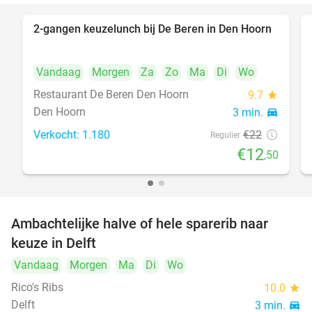
2-gangen keuzelunch bij De Beren in Den Hoorn
43%
Vandaag
Morgen
Za
Zo
Ma
Di
Wo
Restaurant De Beren Den Hoorn
9.7
star
Den Hoorn
3 min.
directions_car
Verkocht: 1.180
€22
Regulier
€12
,50
Ambachtelijke halve of hele sparerib naar
30%
NEW
keuze in Delft
TODAY
Vandaag
Morgen
Ma
Di
Wo
Rico's Ribs
10.0
star
Delft
3 min.
directions_car