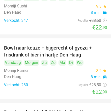
Momiji Sushi
9.3
star
Den Haag
8 min.
directions_car
Verkocht: 347
€28
,50
Regulier
€22
,90
Bowl naar keuze + bijgerecht of gyoza +
20%
frisdrank of bier in hartje Den Haag
Vandaag
Morgen
Za
Zo
Ma
Di
Wo
Momiji Ramen
8.2
star
Den Haag
8 min.
directions_car
Verkocht: 280
€28
,50
Regulier
€22
,90