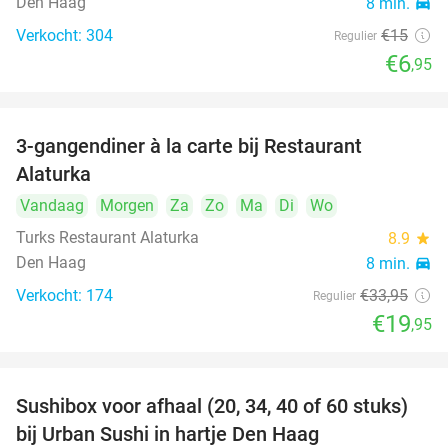
Den Haag
8 min.
directions_car
Verkocht: 304
€15
Regulier
€6
,95
3-gangendiner à la carte bij Restaurant
41%
Alaturka
Vandaag
Morgen
Za
Zo
Ma
Di
Wo
Turks Restaurant Alaturka
8.9
star
Den Haag
8 min.
directions_car
Verkocht: 174
€33
,95
Regulier
€19
,95
Sushibox voor afhaal (20, 34, 40 of 60 stuks)
49%
bij Urban Sushi in hartje Den Haag