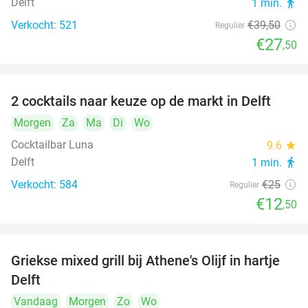
Delft
1 min.
directions_walk
Verkocht: 521
€39
,50
Regulier
€27
,50
2 cocktails naar keuze op de markt in Delft
50%
Morgen
Za
Ma
Di
Wo
Cocktailbar Luna
9.6
star
Delft
1 min.
directions_walk
Verkocht: 584
€25
Regulier
€12
,50
Griekse mixed grill bij Athene's Olijf in hartje
26%
Delft
Vandaag
Morgen
Zo
Wo