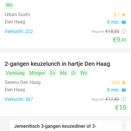
Wo
Urban Sushi
8.7
star
Den Haag
8 min.
directions_car
Verkocht: 222
€18
,50
Regulier
€9
,40
2-gangen keuzelunch in hartje Den Haag
43%
Vandaag
Morgen
Zo
Ma
Di
Wo
Sereno Den Haag
10.0
star
Den Haag
8 min.
directions_car
Verkocht: 367
€17
,40
Regulier
€10
Jemenitisch 3-gangen keuzediner of 3-
37%