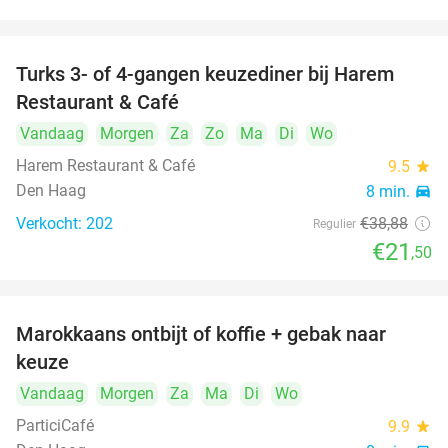
Turks 3- of 4-gangen keuzediner bij Harem
45%
Restaurant & Café
Vandaag
Morgen
Za
Zo
Ma
Di
Wo
Harem Restaurant & Café
9.5
star
Den Haag
8 min.
directions_car
Verkocht: 202
€38
,88
Regulier
€21
,50
food
food
Marokkaans ontbijt of koffie + gebak naar
54%
keuze
Vandaag
Morgen
Za
Ma
Di
Wo
ParticiCafé
9.9
star