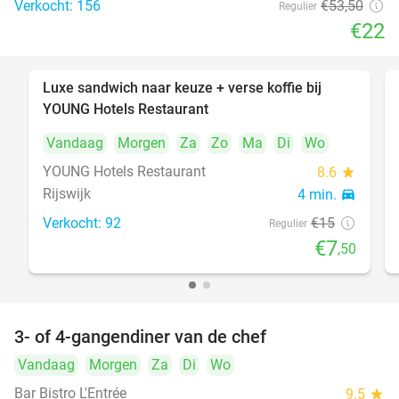
Verkocht: 156
€53
,50
Regulier
€22
Luxe sandwich naar keuze + verse koffie bij
50%
YOUNG Hotels Restaurant
Vandaag
Morgen
Za
Zo
Ma
Di
Wo
YOUNG Hotels Restaurant
8.6
star
Rijswijk
4 min.
directions_car
Verkocht: 92
€15
Regulier
€7
,50
3- of 4-gangendiner van de chef
25%
Vandaag
Morgen
Za
Di
Wo
Bar Bistro L'Entrée
9.5
star