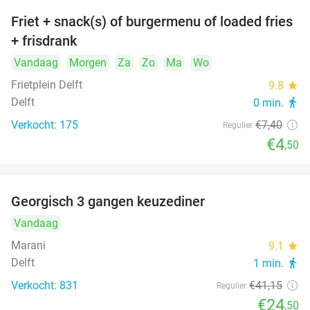
Friet + snack(s) of burgermenu of loaded fries
39%
+ frisdrank
Vandaag
Morgen
Za
Zo
Ma
Wo
Frietplein Delft
9.8
star
Delft
0 min.
directions_walk
Verkocht: 175
€7
,40
Regulier
€4
,50
Georgisch 3 gangen keuzediner
40%
Vandaag
Marani
9.1
star
Delft
1 min.
directions_walk
Verkocht: 831
€41
,15
Regulier
€24
,50