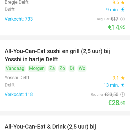
Bregje Delft
9.6
star
Delft
9 min.
directions_walk
Verkocht: 733
€17
Regulier
€14
,95
All-You-Can-Eat sushi en grill (2,5 uur) bij
15%
Yosshi in hartje Delft
Vandaag
Morgen
Za
Zo
Di
Wo
Yosshi Delft
9.1
star
Delft
13 min.
directions_walk
Verkocht: 118
€33
,50
Regulier
€28
,50
All-You-Can-Eat & Drink (2,5 uur) bij
14%