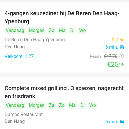
4-gangen keuzediner bij De Beren Den Haag-
46%
food
food
Ypenburg
food
Vandaag
Morgen
Zo
Ma
Di
Wo
De Beren Den Haag-Ypenburg
9.7
star
food
food
Den Haag
6 min.
directions_car
food
Verkocht: 1.271
€47
,70
Regulier
€25
,95
Complete mixed grill incl. 3 spiezen, nagerecht
34%
en frisdrank
Vandaag
Morgen
Za
Zo
Ma
Di
Wo
Damas Restaurant
Den Haag
6 min.
directions_car
food
food