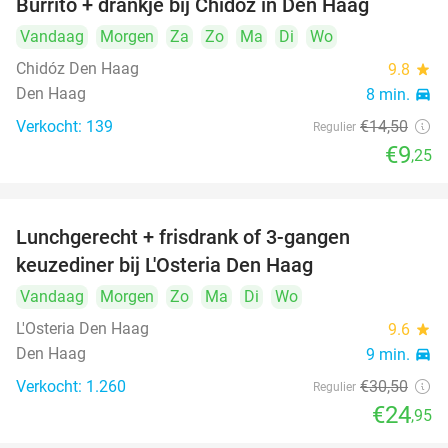
Burrito + drankje bij Chidóz in Den Haag
36%
Vandaag
Morgen
Za
Zo
Ma
Di
Wo
Chidóz Den Haag
9.8
star
Den Haag
8 min.
directions_car
Verkocht: 139
€14
,50
Regulier
€9
,25
Lunchgerecht + frisdrank of 3-gangen
18%
keuzediner bij L'Osteria Den Haag
Vandaag
Morgen
Zo
Ma
Di
Wo
L'Osteria Den Haag
9.6
star
Den Haag
9 min.
directions_car
Verkocht: 1.260
€30
,50
Regulier
€24
,95