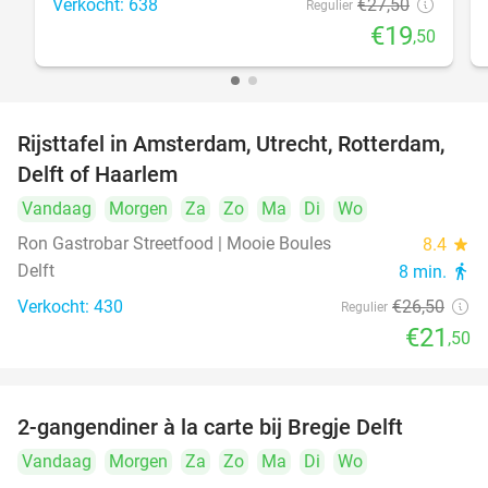
Verkocht: 638
€27
,50
Regulier
€19
,50
Rijsttafel in Amsterdam, Utrecht, Rotterdam,
19%
Delft of Haarlem
Vandaag
Morgen
Za
Zo
Ma
Di
Wo
Ron Gastrobar Streetfood | Mooie Boules
8.4
star
Delft
8 min.
directions_walk
Verkocht: 430
€26
,50
Regulier
€21
,50
2-gangendiner à la carte bij Bregje Delft
12%
Vandaag
Morgen
Za
Zo
Ma
Di
Wo