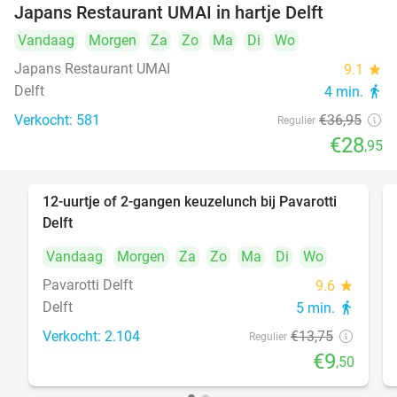
Japans Restaurant UMAI in hartje Delft
Vandaag
Morgen
Za
Zo
Ma
Di
Wo
Japans Restaurant UMAI
9.1
star
Delft
4 min.
directions_walk
Verkocht: 581
€36
,95
Regulier
€28
,95
12-uurtje of 2-gangen keuzelunch bij Pavarotti
31%
Delft
Vandaag
Morgen
Za
Zo
Ma
Di
Wo
Pavarotti Delft
9.6
star
Delft
5 min.
directions_walk
Verkocht: 2.104
€13
,75
Regulier
€9
,50