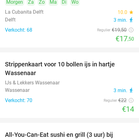
Morgen
Za
Zo
Ma
Di
Wo
La Cubanita Delft
10.0
star
Delft
3 min.
directions_walk
Verkocht: 68
€19
,50
Regulier
€17
,50
Strippenkaart voor 10 bollen ijs in hartje
36%
Wassenaar
IJs & Lekkers Wassenaar
Wassenaar
3 min.
directions_walk
Verkocht: 70
€22
Regulier
€14
All-You-Can-Eat sushi en grill (3 uur) bij
22%