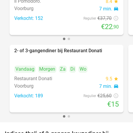
Il Pomodoro.
8.4
star
Voorburg
7 min.
directions_car
Verkocht: 152
€37
,70
food
Regulier
€22
,90
2- of 3-gangendiner bij Restaurant Donati
41%
Vandaag
Morgen
Za
Di
Wo
Restaurant Donati
9.5
star
Voorburg
7 min.
directions_car
food
Verkocht: 189
€25
,60
Regulier
€15