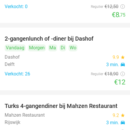
Verkocht: 0
€12
,50
Regulier
€8
,75
2-gangenlunch of -diner bij Dashof
37%
Vandaag
Morgen
Ma
Di
Wo
Dashof
9.9
star
Delft
3 min.
directions_car
Verkocht: 26
€18
,90
Regulier
€12
Turks 4-gangendiner bij Mahzen Restaurant
59%
Mahzen Restaurant
9.2
star
Rijswijk
3 min.
directions_car