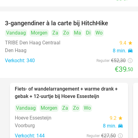
3-gangendiner à la carte bij HitchHike
24%
Vandaag
Morgen
Za
Zo
Ma
Di
Wo
TRIBE Den Haag Centraal
9.4
star
Den Haag
8 min.
directions_car
Verkocht: 340
€52
,30
Regulier
€39
,50
Fiets- of wandelarrangement + warme drank +
40%
gebak + 12-uurtje bij Hoeve Essesteijn
Vandaag
Morgen
Za
Zo
Wo
Hoeve Essesteijn
9.2
star
Voorburg
8 min.
directions_car
Verkocht: 144
€27
,50
Regulier