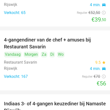
Rijswijk
4 min.
directions_car
Verkocht: 65
€52
,50
Regulier
€39
,50
4-gangendiner van de chef + amuses bij
20%
Restaurant Savarin
Vandaag
Morgen
Za
Di
Wo
Restaurant Savarin
9.5
star
Rijswijk
4 min.
directions_car
Verkocht: 167
€70
Regulier
€56
Indiaas 3- of 4-gangen keuzediner bij Namaste
29%