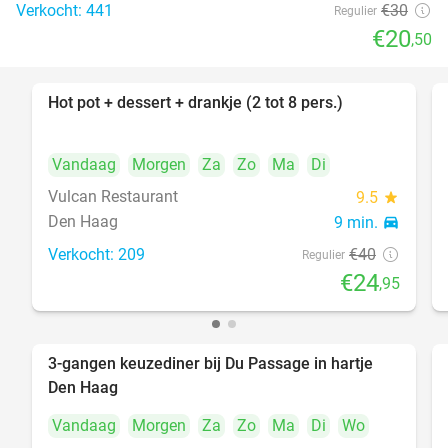
Verkocht: 441
€30
Regulier
€20
,50
Hot pot + dessert + drankje (2 tot 8 pers.)
38%
Vandaag
Morgen
Za
Zo
Ma
Di
Vulcan Restaurant
9.5
star
Den Haag
9 min.
directions_car
Verkocht: 209
€40
Regulier
€24
,95
3-gangen keuzediner bij Du Passage in hartje
47%
Den Haag
Vandaag
Morgen
Za
Zo
Ma
Di
Wo