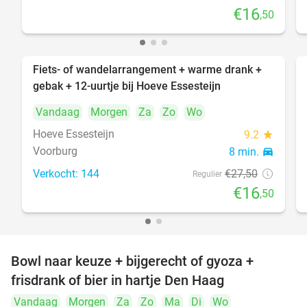
€16
,50
Fiets- of wandelarrangement + warme drank +
40%
gebak + 12-uurtje bij Hoeve Essesteijn
Vandaag
Morgen
Za
Zo
Wo
Hoeve Essesteijn
9.2
star
Voorburg
8 min.
directions_car
Verkocht: 144
€27
,50
Regulier
€16
,50
Bowl naar keuze + bijgerecht of gyoza +
20%
frisdrank of bier in hartje Den Haag
Vandaag
Morgen
Za
Zo
Ma
Di
Wo