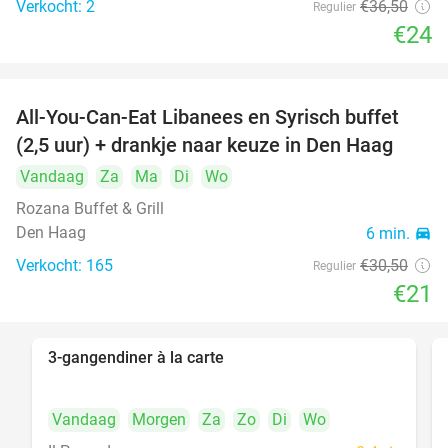
Verkocht: 2
€36
,50
Regulier
food
€24
All-You-Can-Eat Libanees en Syrisch buffet
31%
(2,5 uur) + drankje naar keuze in Den Haag
Vandaag
Za
Ma
Di
Wo
Rozana Buffet & Grill
Den Haag
6 min.
directions_car
Verkocht: 165
€30
,50
Regulier
€21
3-gangendiner à la carte
39%
Vandaag
Morgen
Za
Zo
Di
Wo