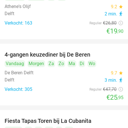
Athene's Olijf
9.2
star
Delft
2 min.
directions_walk
Verkocht: 163
€26
,80
Regulier
€19
,90
4-gangen keuzediner bij De Beren
46%
Vandaag
Morgen
Za
Zo
Ma
Di
Wo
De Beren Delft
9.7
star
Delft
3 min.
directions_walk
Verkocht: 305
€47
,70
Regulier
€25
,95
Fiesta Tapas Toren bij La Cubanita
10%