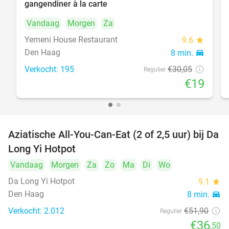
gangendiner à la carte
Vandaag
Morgen
Za
Yemeni House Restaurant
9.6
star
Den Haag
8 min.
directions_car
Verkocht: 195
€30
,05
Regulier
€19
Aziatische All-You-Can-Eat (2 of 2,5 uur) bij Da
30%
Long Yi Hotpot
Vandaag
Morgen
Za
Zo
Ma
Di
Wo
Da Long Yi Hotpot
9.1
star
Den Haag
8 min.
directions_car
Verkocht: 2.012
€51
,90
Regulier
€36
,50