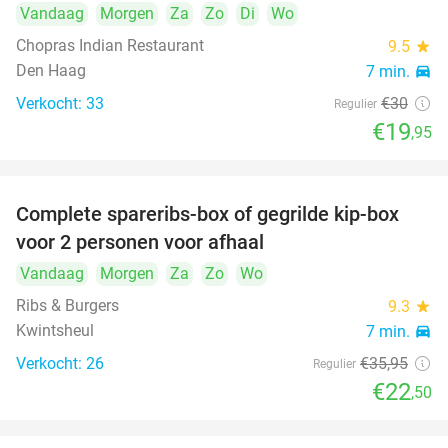
Vandaag
Morgen
Za
Zo
Di
Wo
Chopras Indian Restaurant
9.5
star
Den Haag
7 min.
directions_car
Verkocht: 33
€30
Regulier
€19
,95
Complete spareribs-box of gegrilde kip-box
37%
voor 2 personen voor afhaal
Vandaag
Morgen
Za
Zo
Wo
Ribs & Burgers
9.3
star
Kwintsheul
7 min.
directions_car
Verkocht: 26
€35
,95
Regulier
€22
,50