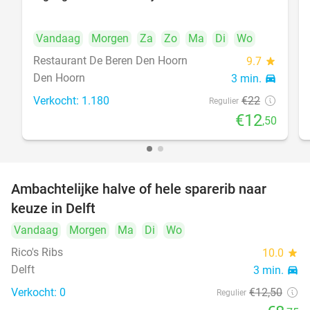
43%
Vandaag
Morgen
Za
Zo
Ma
Di
Wo
Restaurant De Beren Den Hoorn
9.7
star
Den Hoorn
3 min.
directions_car
Verkocht: 1.180
€22
Regulier
€12
,50
Ambachtelijke halve of hele sparerib naar
30%
NEW
keuze in Delft
TODAY
Vandaag
Morgen
Ma
Di
Wo
Rico's Ribs
10.0
star
Delft
3 min.
directions_car
Verkocht: 0
€12
,50
Regulier