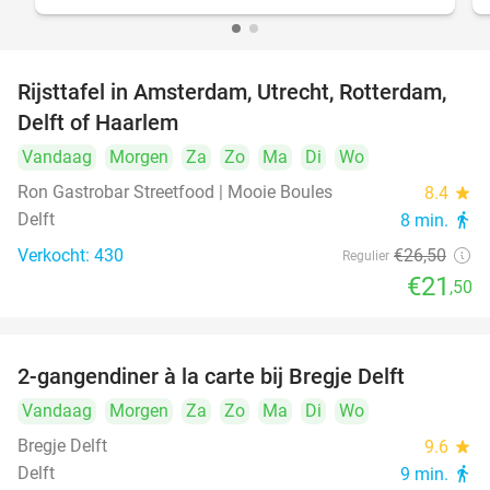
Rijsttafel in Amsterdam, Utrecht, Rotterdam,
19%
Delft of Haarlem
Vandaag
Morgen
Za
Zo
Ma
Di
Wo
Ron Gastrobar Streetfood | Mooie Boules
8.4
star
Delft
8 min.
directions_walk
Verkocht: 430
€26
,50
Regulier
€21
,50
2-gangendiner à la carte bij Bregje Delft
12%
Vandaag
Morgen
Za
Zo
Ma
Di
Wo
Bregje Delft
9.6
star
Delft
9 min.
directions_walk