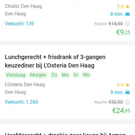
Chidóz Den Haag
9.8
star
Den Haag
8 min.
directions_car
Verkocht: 139
€14
,50
Regulier
€9
,25
Lunchgerecht + frisdrank of 3-gangen
18%
keuzediner bij L'Osteria Den Haag
Vandaag
Morgen
Zo
Ma
Di
Wo
L'Osteria Den Haag
9.6
star
Den Haag
9 min.
directions_car
Verkocht: 1.260
€30
,50
Regulier
€24
,95