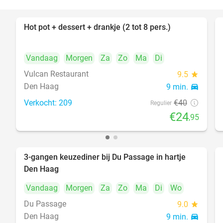
Hot pot + dessert + drankje (2 tot 8 pers.)
38%
Vandaag
Morgen
Za
Zo
Ma
Di
Vulcan Restaurant
9.5
star
Den Haag
9 min.
directions_car
Verkocht: 209
€40
Regulier
€24
,95
3-gangen keuzediner bij Du Passage in hartje
47%
Den Haag
Vandaag
Morgen
Za
Zo
Ma
Di
Wo
Du Passage
9.0
star
Den Haag
9 min.
directions_car