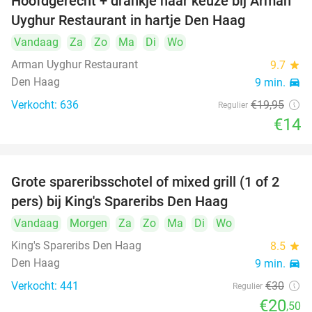
Hoofdgerecht + drankje naar keuze bij Arman
30%
Uyghur Restaurant in hartje Den Haag
Vandaag
Za
Zo
Ma
Di
Wo
Arman Uyghur Restaurant
9.7
star
Den Haag
9 min.
directions_car
Verkocht: 636
€19
,95
Regulier
€14
Grote spareribsschotel of mixed grill (1 of 2
32%
pers) bij King's Spareribs Den Haag
Vandaag
Morgen
Za
Zo
Ma
Di
Wo
King's Spareribs Den Haag
8.5
star
Den Haag
9 min.
directions_car
Verkocht: 441
€30
Regulier
€20
,50