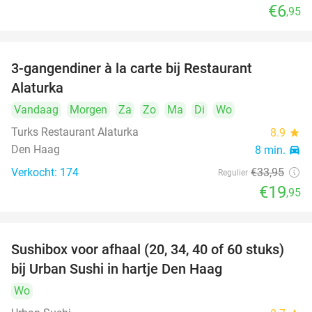
€6
,95
3-gangendiner à la carte bij Restaurant
41%
Alaturka
Vandaag
Morgen
Za
Zo
Ma
Di
Wo
Turks Restaurant Alaturka
8.9
star
Den Haag
8 min.
directions_car
Verkocht: 174
€33
,95
Regulier
€19
,95
Sushibox voor afhaal (20, 34, 40 of 60 stuks)
49%
bij Urban Sushi in hartje Den Haag
Wo