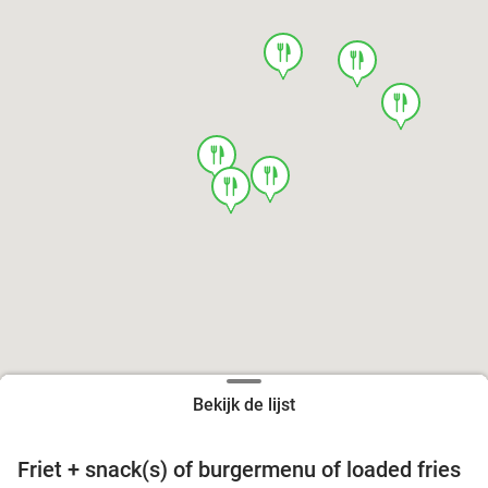
food
food
food
food
food
food
Bekijk de lijst
Friet + snack(s) of burgermenu of loaded fries
39%
food
food