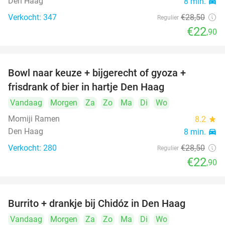
Den Haag
8 min.
directions_car
Verkocht: 347
€28
,50
Regulier
€22
,90
Bowl naar keuze + bijgerecht of gyoza +
20%
frisdrank of bier in hartje Den Haag
Vandaag
Morgen
Za
Zo
Ma
Di
Wo
Momiji Ramen
8.2
star
Den Haag
8 min.
directions_car
Verkocht: 280
€28
,50
Regulier
€22
,90
Burrito + drankje bij Chidóz in Den Haag
36%
Vandaag
Morgen
Za
Zo
Ma
Di
Wo