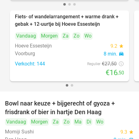
Fiets- of wandelarrangement + warme drank +
40%
gebak + 12-uurtje bij Hoeve Essesteijn
Vandaag
Morgen
Za
Zo
Wo
Hoeve Essesteijn
9.2
star
Voorburg
8 min.
directions_car
Verkocht: 144
€27
,50
Regulier
€16
,50
Bowl naar keuze + bijgerecht of gyoza +
20%
frisdrank of bier in hartje Den Haag
Vandaag
Morgen
Za
Zo
Ma
Di
Wo
Momiji Sushi
9.3
star