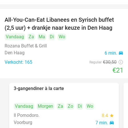
All-You-Can-Eat Libanees en Syrisch buffet
31%
(2,5 uur) + drankje naar keuze in Den Haag
Vandaag
Za
Ma
Di
Wo
Rozana Buffet & Grill
Den Haag
6 min.
directions_car
Verkocht: 165
€30
,50
Regulier
€21
3-gangendiner à la carte
39%
Vandaag
Morgen
Za
Zo
Di
Wo
Il Pomodoro.
8.4
star
Voorburg
7 min.
directions_car