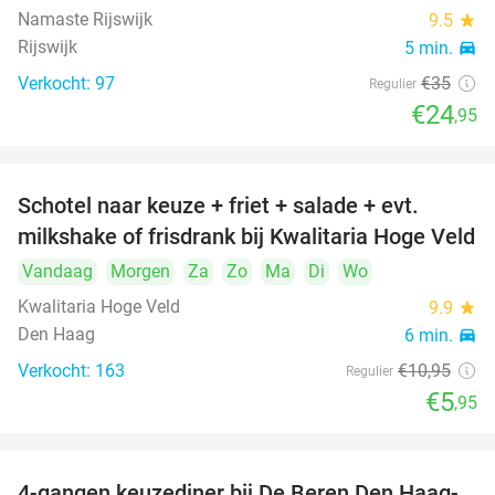
Namaste Rijswijk
9.5
star
Rijswijk
5 min.
directions_car
Verkocht: 97
€35
Regulier
€24
,95
Schotel naar keuze + friet + salade + evt.
46%
milkshake of frisdrank bij Kwalitaria Hoge Veld
Vandaag
Morgen
Za
Zo
Ma
Di
Wo
Kwalitaria Hoge Veld
9.9
star
Den Haag
6 min.
directions_car
Verkocht: 163
€10
,95
Regulier
€5
,95
4-gangen keuzediner bij De Beren Den Haag-