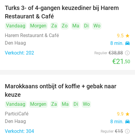
Turks 3- of 4-gangen keuzediner bij Harem
45%
Restaurant & Café
Vandaag
Morgen
Za
Zo
Ma
Di
Wo
Harem Restaurant & Café
9.5
star
Den Haag
8 min.
directions_car
Verkocht: 202
€38
,88
Regulier
€21
,50
Marokkaans ontbijt of koffie + gebak naar
54%
keuze
Vandaag
Morgen
Za
Ma
Di
Wo
ParticiCafé
9.9
star
Den Haag
8 min.
directions_car
Verkocht: 304
€15
Regulier