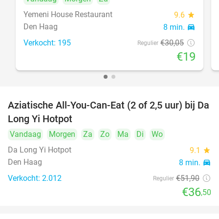
Yemeni House Restaurant
9.6
star
Den Haag
8 min.
directions_car
Verkocht: 195
€30
,05
Regulier
€19
Aziatische All-You-Can-Eat (2 of 2,5 uur) bij Da
30%
Long Yi Hotpot
Vandaag
Morgen
Za
Zo
Ma
Di
Wo
Da Long Yi Hotpot
9.1
star
Den Haag
8 min.
directions_car
Verkocht: 2.012
€51
,90
Regulier
€36
,50