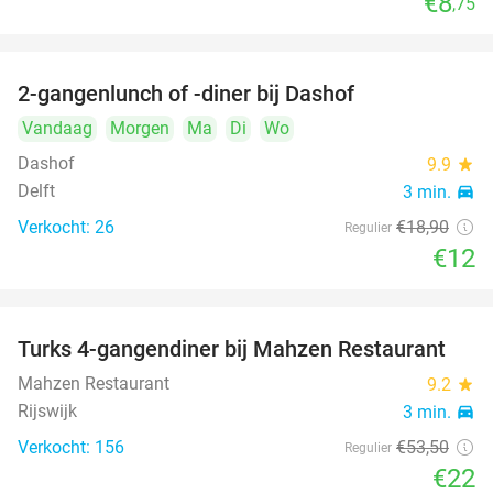
€8
,75
2-gangenlunch of -diner bij Dashof
37%
Vandaag
Morgen
Ma
Di
Wo
Dashof
9.9
star
Delft
3 min.
directions_car
Verkocht: 26
€18
,90
Regulier
€12
Turks 4-gangendiner bij Mahzen Restaurant
59%
Mahzen Restaurant
9.2
star
Rijswijk
3 min.
directions_car
Verkocht: 156
€53
,50
Regulier
€22