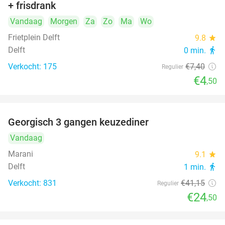
+ frisdrank
food
Vandaag
Morgen
Za
Zo
Ma
Wo
Frietplein Delft
9.8
star
Delft
0 min.
directions_walk
Verkocht: 175
€7
,40
Regulier
€4
,50
Georgisch 3 gangen keuzediner
40%
Vandaag
Marani
9.1
star
Delft
1 min.
directions_walk
Verkocht: 831
€41
,15
Regulier
€24
,50