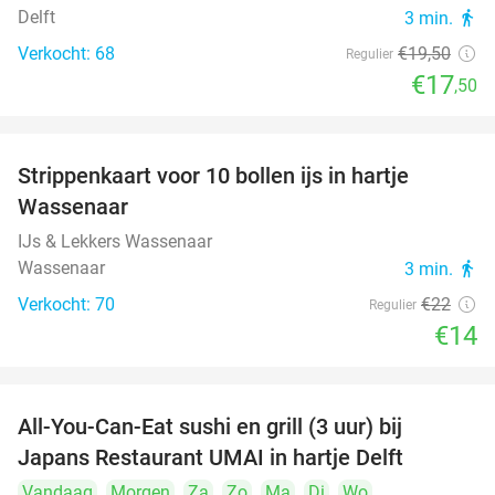
Delft
3 min.
directions_walk
Verkocht: 68
€19
,50
Regulier
€17
,50
Strippenkaart voor 10 bollen ijs in hartje
36%
Wassenaar
IJs & Lekkers Wassenaar
Wassenaar
3 min.
directions_walk
Verkocht: 70
€22
Regulier
€14
All-You-Can-Eat sushi en grill (3 uur) bij
22%
Japans Restaurant UMAI in hartje Delft
Vandaag
Morgen
Za
Zo
Ma
Di
Wo