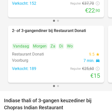
Verkocht: 152
€37
,70
Regulier
€22
,90
2- of 3-gangendiner bij Restaurant Donati
41%
Vandaag
Morgen
Za
Di
Wo
Restaurant Donati
9.5
star
Voorburg
7 min.
directions_car
Verkocht: 189
€25
,60
Regulier
€15
Indiase thali of 3-gangen keuzediner bij
34%
Chopras Indian Restaurant