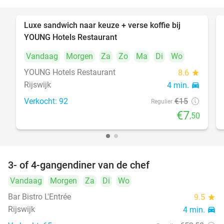
Luxe sandwich naar keuze + verse koffie bij
50%
YOUNG Hotels Restaurant
Vandaag
Morgen
Za
Zo
Ma
Di
Wo
YOUNG Hotels Restaurant
8.6
star
Rijswijk
4 min.
directions_car
Verkocht: 92
€15
Regulier
€7
,50
3- of 4-gangendiner van de chef
25%
Vandaag
Morgen
Za
Di
Wo
Bar Bistro L'Entrée
9.5
star
Rijswijk
4 min.
directions_car