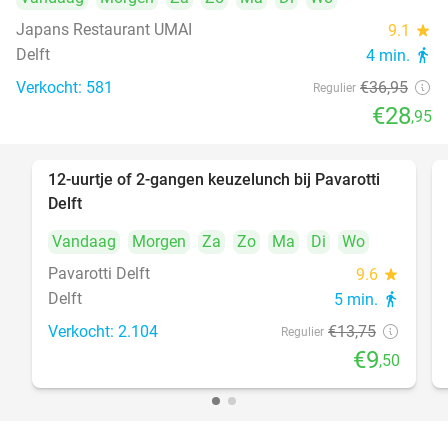
Japans Restaurant UMAI
9.1
star
Delft
4 min.
directions_walk
Verkocht: 581
€36
,95
Regulier
€28
,95
12-uurtje of 2-gangen keuzelunch bij Pavarotti
31%
Delft
Vandaag
Morgen
Za
Zo
Ma
Di
Wo
Pavarotti Delft
9.6
star
Delft
5 min.
directions_walk
Verkocht: 2.104
€13
,75
Regulier
€9
,50