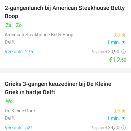
2-gangenlunch bij American Steakhouse Betty
40%
Boop
Za
Zo
American Steakhouse Betty Boop
9.8
star
Delft
1 min.
directions_walk
Verkocht: 276
€20
,90
Regulier
€12
,50
Grieks 3-gangen keuzediner bij De Kleine
30%
Griek in hartje Delft
Wo
De Kleine Griek
9.9
star
Delft
1 min.
directions_walk
Verkocht: 521
€39
,50
Regulier