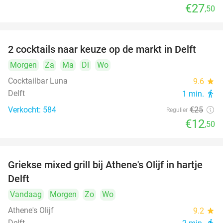
€27
,50
2 cocktails naar keuze op de markt in Delft
50%
Morgen
Za
Ma
Di
Wo
Cocktailbar Luna
9.6
star
Delft
1 min.
directions_walk
Verkocht: 584
€25
Regulier
€12
,50
Griekse mixed grill bij Athene's Olijf in hartje
26%
Delft
Vandaag
Morgen
Zo
Wo
Athene's Olijf
9.2
star
Delft