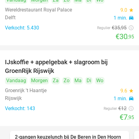
Wereldrestaurant Royal Palace
9.0
star
Delft
1 min.
directions_car
Verkocht: 5.430
€35
,95
Regulier
€30
,95
IJskoffie + appelgebak + slagroom bij
34%
GroenRijk Rijswijk
Vandaag
Morgen
Za
Zo
Ma
Di
Wo
Groenrijk 't Haantje
9.6
star
Rijswijk
1 min.
directions_car
Verkocht: 143
€12
Regulier
€7
,95
2-gangen keuzelunch bij De Beren in Den Hoorn