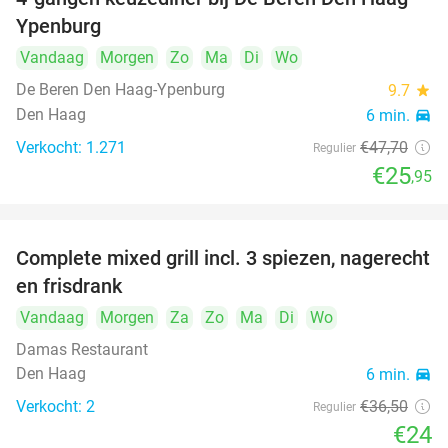
46%
Ypenburg
Vandaag
Morgen
Zo
Ma
Di
Wo
De Beren Den Haag-Ypenburg
9.7
star
Den Haag
6 min.
directions_car
Verkocht: 1.271
€47
,70
Regulier
€25
,95
Complete mixed grill incl. 3 spiezen, nagerecht
34%
en frisdrank
Vandaag
Morgen
Za
Zo
Ma
Di
Wo
Damas Restaurant
Den Haag
6 min.
directions_car
Verkocht: 2
€36
,50
Regulier
€24