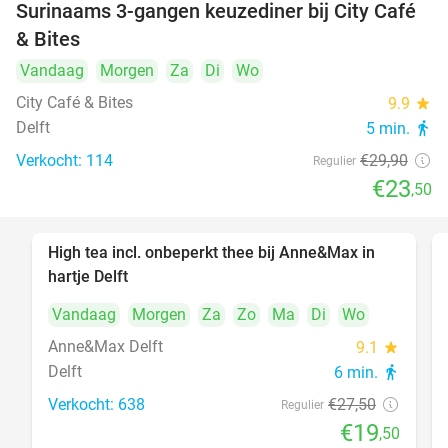
Surinaams 3-gangen keuzediner bij City Café
21%
& Bites
Vandaag
Morgen
Za
Di
Wo
City Café & Bites
9.9
star
Delft
5 min.
directions_walk
Verkocht: 114
€29
,90
Regulier
€23
,50
High tea incl. onbeperkt thee bij Anne&Max in
29%
hartje Delft
Vandaag
Morgen
Za
Zo
Ma
Di
Wo
Anne&Max Delft
9.1
star
Delft
6 min.
directions_walk
Verkocht: 638
€27
,50
Regulier
€19
,50