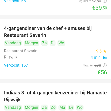
Verkocht: 65
€52
,50
Regulier
€39
,50
4-gangendiner van de chef + amuses bij
20%
Restaurant Savarin
Vandaag
Morgen
Za
Di
Wo
Restaurant Savarin
9.5
star
Rijswijk
4 min.
directions_car
Verkocht: 167
€70
Regulier
€56
Indiaas 3- of 4-gangen keuzediner bij Namaste
29%
Rijswijk
Vandaag
Morgen
Za
Zo
Ma
Di
Wo