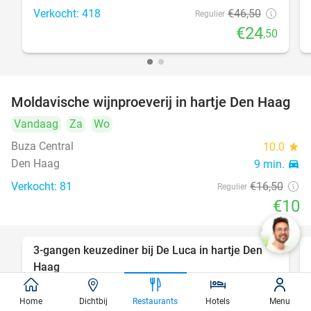
Verkocht: 418
€46
,50
Regulier
€24
,50
Moldavische wijnproeverij in hartje Den Haag
39%
Vandaag
Za
Wo
Buza Central
10.0
star
Den Haag
9 min.
directions_car
Verkocht: 81
€16
,50
Regulier
€10
3-gangen keuzediner bij De Luca in hartje Den
47%
Haag
Vandaag
Morgen
Za
Zo
Ma
Di
Wo
Home
Dichtbij
Restaurants
Hotels
Menu