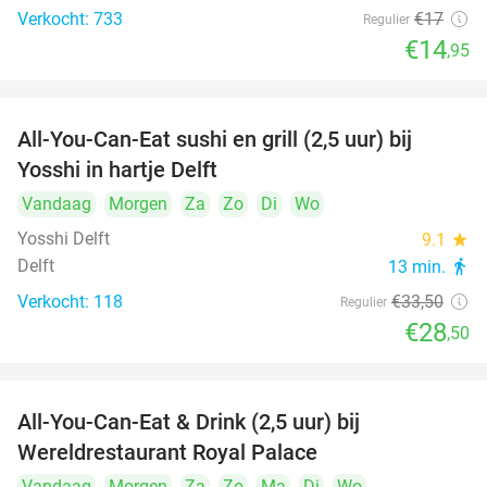
Verkocht: 733
€17
Regulier
€14
,95
All-You-Can-Eat sushi en grill (2,5 uur) bij
15%
Yosshi in hartje Delft
Vandaag
Morgen
Za
Zo
Di
Wo
Yosshi Delft
9.1
star
Delft
13 min.
directions_walk
Verkocht: 118
€33
,50
Regulier
€28
,50
All-You-Can-Eat & Drink (2,5 uur) bij
14%
Wereldrestaurant Royal Palace
Vandaag
Morgen
Za
Zo
Ma
Di
Wo