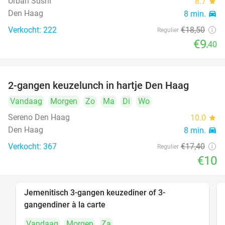
Urban Sushi
8.7
star
Den Haag
8 min.
directions_car
Verkocht: 222
€18
,50
Regulier
€9
,40
2-gangen keuzelunch in hartje Den Haag
43%
Vandaag
Morgen
Zo
Ma
Di
Wo
Sereno Den Haag
10.0
star
Den Haag
8 min.
directions_car
Verkocht: 367
€17
,40
Regulier
€10
Jemenitisch 3-gangen keuzediner of 3-
37%
gangendiner à la carte
Vandaag
Morgen
Za