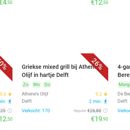
€4
€12
,50
,50
0%
26%
Griekse mixed grill bij Athene's
4-ga
Olijf in hartje Delft
Bere
Zo
Wo
Do
Morg
Athene's Olijf
De Be
9.6
star
9.2
star
Delft
Delft
min.
directions_walk
2 min.
directions_walk
€25
Verkocht: 170
€26
,80
Verko
Regulier
12
€19
,50
,90