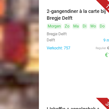
1
2-gangendiner à la carte bij
Bregje Delft
Morgen
Zo
Ma
Di
Wo
Do
Bregje Delft
Delft
9 
Verkocht: 757
Regulier
€
3