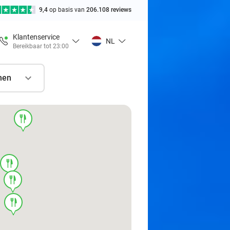
9,4
op basis van
206.108 reviews
Klantenservice
NL
Bereikbaar tot 23:00
nen
food
food
food
food