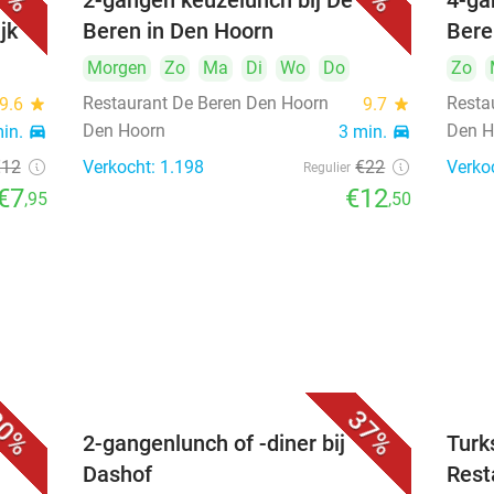
2-gangen keuzelunch bij De
4-ga
jk
Beren in Den Hoorn
Bere
Morgen
Zo
Ma
Di
Wo
Do
Zo
Restaurant De Beren Den Hoorn
Resta
9.6
star
9.7
star
Den Hoorn
Den H
min.
directions_car
3 min.
directions_car
€12
Verkocht: 1.198
€22
Verko
Regulier
€7
€12
,95
,50
0%
37%
2-gangenlunch of -diner bij
Turk
Dashof
Rest