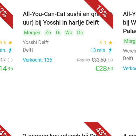
2%
15%
All-You-Can-Eat sushi en grill (2,5
All-
uur) bij Yosshi in hartje Delft
bij 
Pala
Morgen
Zo
Di
Wo
Do
Morg
Yosshi Delft
9.6
star
9.1
star
Delft
min.
directions_walk
13 min.
directions_walk
Werel
Delft
€17
Verkocht: 135
€33
,50
Regulier
14
€28
Verko
,95
,50
4%
43%