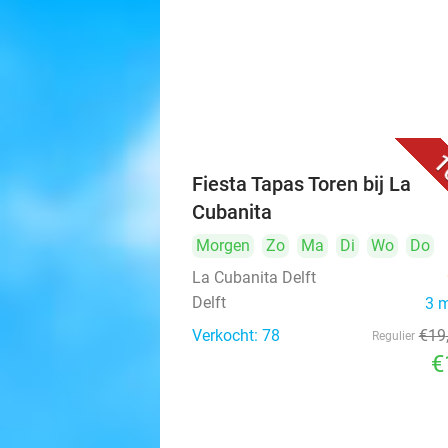
1
Fiesta Tapas Toren bij La
Cubanita
Morgen
Zo
Ma
Di
Wo
Do
La Cubanita Delft
Delft
3 
Verkocht: 78
€19
Regulier
€