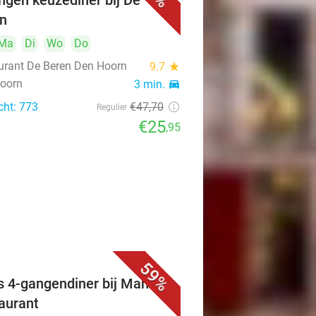
ngen keuzediner bij De
n
Ma
Di
Wo
Do
urant De Beren Den Hoorn
9.7
star
oorn
3 min.
directions_car
cht: 773
€47
,70
Regulier
€25
,95
59%
s 4-gangendiner bij Mahzen
aurant