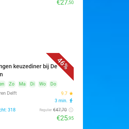
€27
,50
46%
ngen keuzediner bij De
n
en
Zo
Ma
Di
Wo
Do
ren Delft
9.7
star
3 min.
directions_walk
cht: 318
€47
,70
Regulier
€25
,95