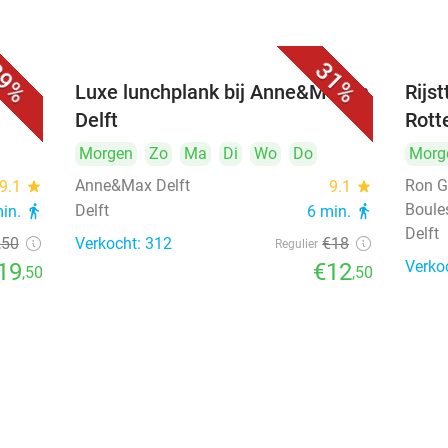
9%
31%
 bij
Luxe lunchplank bij Anne&Max in
Rijs
Delft
Rott
Morgen
Zo
Ma
Di
Wo
Do
Morg
Anne&Max Delft
Ron G
9.1
star
9.1
star
Boule
Delft
min.
directions_walk
6 min.
directions_walk
Delft
,50
Verkocht: 312
€18
Regulier
Verko
19
€12
,50
,50