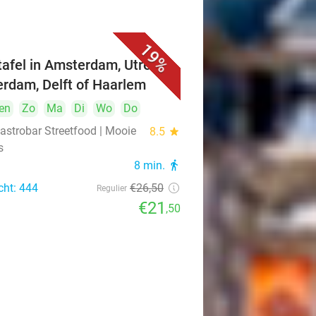
19%
ttafel in Amsterdam, Utrecht,
erdam, Delft of Haarlem
en
Zo
Ma
Di
Wo
Do
astrobar Streetfood | Mooie
8.5
star
s
8 min.
directions_walk
cht: 444
€26
,50
Regulier
€21
,50