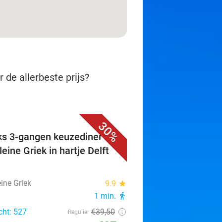
 de allerbeste prijs?
30%
ks 3-gangen keuzediner bij
eine Griek in hartje Delft
ine Griek
9.9
star
1 min.
directions_walk
cht: 527
€39
,50
Regulier