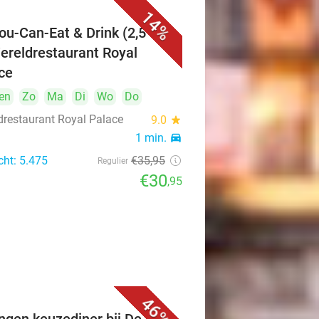
14%
You-Can-Eat & Drink (2,5 uur)
Wereldrestaurant Royal
ce
en
Zo
Ma
Di
Wo
Do
drestaurant Royal Palace
9.0
star
1 min.
directions_car
cht: 5.475
€35
,95
Regulier
€30
,95
46%