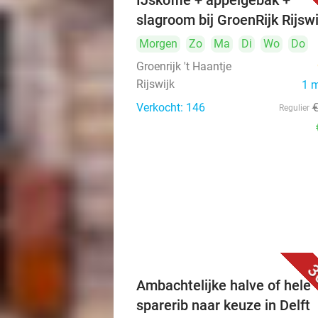
IJskoffie + appelgebak +
slagroom bij GroenRijk Rijswi
Morgen
Zo
Ma
Di
Wo
Do
Groenrijk 't Haantje
Rijswijk
1 
Verkocht: 146
Regulier
3
Ambachtelijke halve of hele
sparerib naar keuze in Delft