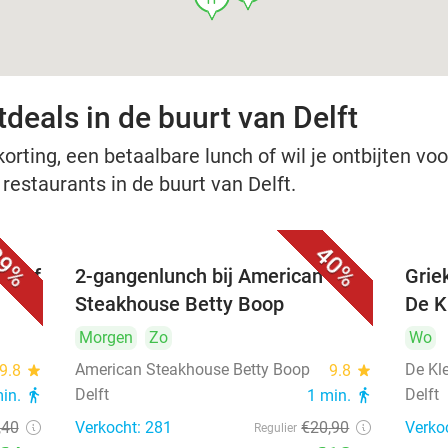
deals in de buurt van Delft
rting, een betaalbare lunch of wil je ontbijten voor
 restaurants in de buurt van Delft.
9%
40%
nu of
2-gangenlunch bij American
Grie
Steakhouse Betty Boop
De Kl
Morgen
Zo
Wo
American Steakhouse Betty Boop
De Kle
9.8
star
9.8
star
Delft
Delft
min.
directions_walk
1 min.
directions_walk
,40
Verkocht: 281
€20
,90
Verko
Regulier