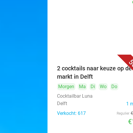
5
2 cocktails naar keuze op de
markt in Delft
Morgen
Ma
Di
Wo
Do
Cocktailbar Luna
Delft
1 
Verkocht: 617
Regulier
€