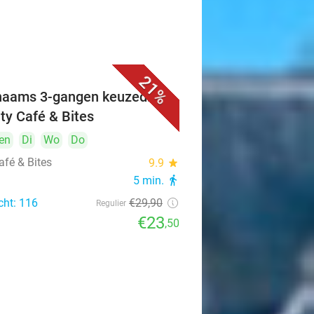
21%
naams 3-gangen keuzediner
ity Café & Bites
en
Di
Wo
Do
afé & Bites
9.9
star
5 min.
directions_walk
cht: 116
€29
,90
Regulier
€23
,50