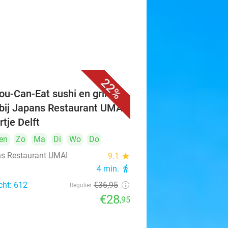
22%
ou-Can-Eat sushi en grill (3
 bij Japans Restaurant UMAI
rtje Delft
en
Zo
Ma
Di
Wo
Do
s Restaurant UMAI
9.1
star
4 min.
directions_walk
cht: 612
€36
,95
Regulier
€28
,95