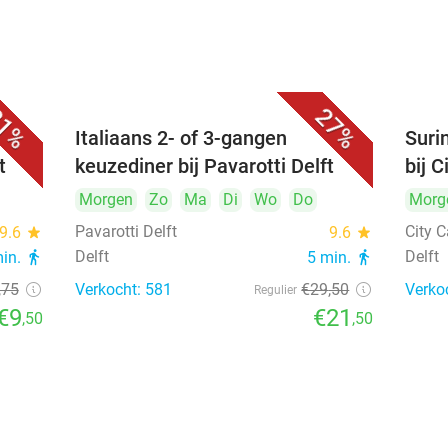
1%
27%
Italiaans 2- of 3-gangen
Suri
t
keuzediner bij Pavarotti Delft
bij C
Morgen
Zo
Ma
Di
Wo
Do
Morg
Pavarotti Delft
City C
9.6
star
9.6
star
Delft
Delft
min.
directions_walk
5 min.
directions_walk
,75
Verkocht: 581
€29
,50
Verko
Regulier
€9
€21
,50
,50