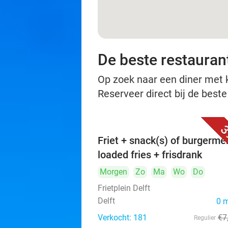
De beste restaurant
Op zoek naar een diner met ko
Reserveer direct bij de beste
3
Friet + snack(s) of burgerme
loaded fries + frisdrank
Morgen
Zo
Ma
Wo
Do
Frietplein Delft
Delft
0 
Verkocht: 181
€7
Regulier