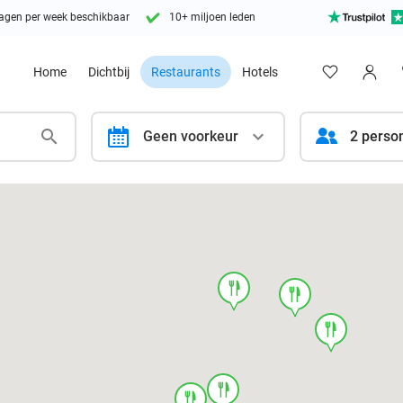
agen per week beschikbaar
10+ miljoen leden
Home
Dichtbij
Restaurants
Hotels
calendar
Geen voorkeur
2 perso
food
food
food
food
food