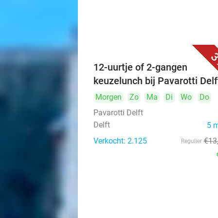
3
12-uurtje of 2-gangen
keuzelunch bij Pavarotti Delf
Morgen
Zo
Ma
Di
Wo
Do
Pavarotti Delft
Delft
5 
Verkocht: 2.125
€13
Regulier