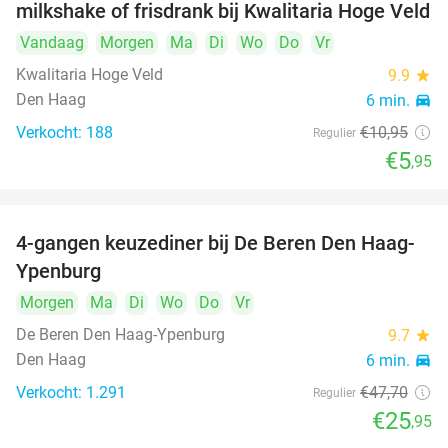
milkshake of frisdrank bij Kwalitaria Hoge Veld
Vandaag
Morgen
Ma
Di
Wo
Do
Vr
Kwalitaria Hoge Veld
9.9
star
Den Haag
6 min.
directions_car
Verkocht: 188
€10
,95
Regulier
€5
,95
4-gangen keuzediner bij De Beren Den Haag-
46%
Ypenburg
Morgen
Ma
Di
Wo
Do
Vr
De Beren Den Haag-Ypenburg
9.7
star
Den Haag
6 min.
directions_car
Verkocht: 1.291
€47
,70
Regulier
€25
,95