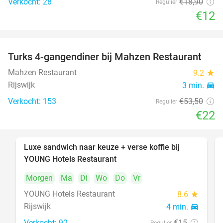
Verkocht: 28
€18
,90
Regulier
€12
Turks 4-gangendiner bij Mahzen Restaurant
59%
Mahzen Restaurant
9.2
star
Rijswijk
3 min.
directions_car
Verkocht: 153
€53
,50
Regulier
€22
Luxe sandwich naar keuze + verse koffie bij
50%
YOUNG Hotels Restaurant
Morgen
Ma
Di
Wo
Do
Vr
YOUNG Hotels Restaurant
8.6
star
Rijswijk
4 min.
directions_car
Verkocht: 92
€15