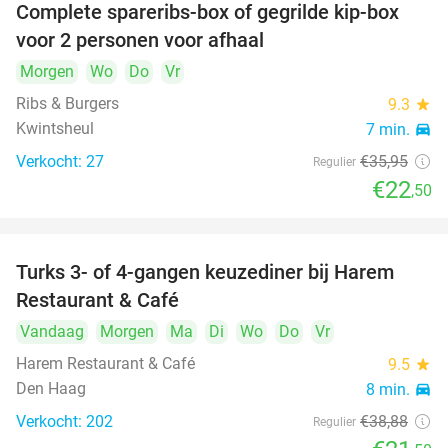
Complete spareribs-box of gegrilde kip-box
37%
voor 2 personen voor afhaal
Morgen
Wo
Do
Vr
Ribs & Burgers
9.3
star
Kwintsheul
7 min.
directions_car
Verkocht: 27
€35
,95
Regulier
€22
,50
Turks 3- of 4-gangen keuzediner bij Harem
45%
Restaurant & Café
Vandaag
Morgen
Ma
Di
Wo
Do
Vr
Harem Restaurant & Café
9.5
star
Den Haag
8 min.
directions_car
Verkocht: 202
€38
,88
Regulier