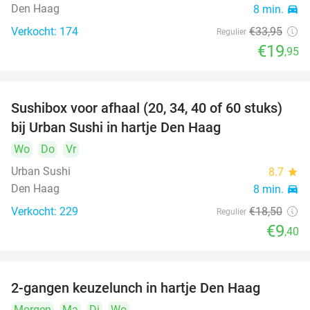
Den Haag
8 min.
directions_car
Verkocht: 174
€33
,95
Regulier
€19
,95
Sushibox voor afhaal (20, 34, 40 of 60 stuks)
49%
bij Urban Sushi in hartje Den Haag
Wo
Do
Vr
Urban Sushi
8.7
star
Den Haag
8 min.
directions_car
Verkocht: 229
€18
,50
Regulier
€9
,40
2-gangen keuzelunch in hartje Den Haag
43%
Morgen
Ma
Di
Wo