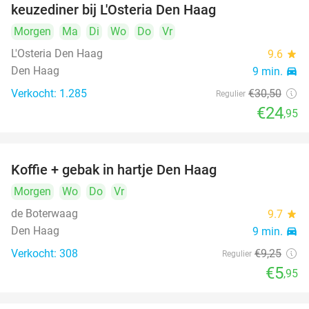
keuzediner bij L'Osteria Den Haag
Morgen
Ma
Di
Wo
Do
Vr
L'Osteria Den Haag
9.6
star
Den Haag
9 min.
directions_car
Verkocht: 1.285
€30
,50
Regulier
€24
,95
Koffie + gebak in hartje Den Haag
36%
Morgen
Wo
Do
Vr
de Boterwaag
9.7
star
Den Haag
9 min.
directions_car
Verkocht: 308
€9
,25
Regulier
€5
,95