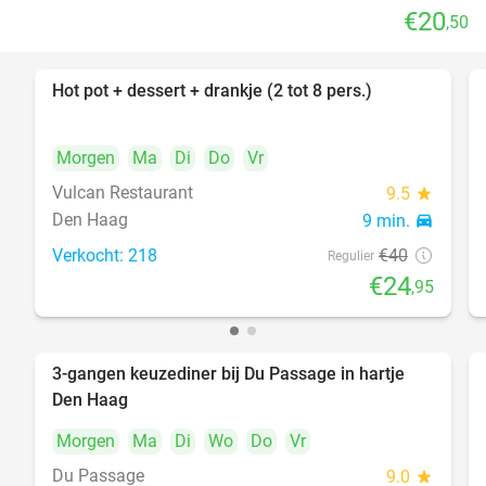
€20
,50
Hot pot + dessert + drankje (2 tot 8 pers.)
38%
Morgen
Ma
Di
Do
Vr
Vulcan Restaurant
9.5
star
Den Haag
9 min.
directions_car
Verkocht: 218
€40
Regulier
€24
,95
3-gangen keuzediner bij Du Passage in hartje
47%
Den Haag
Morgen
Ma
Di
Wo
Do
Vr
Du Passage
9.0
star