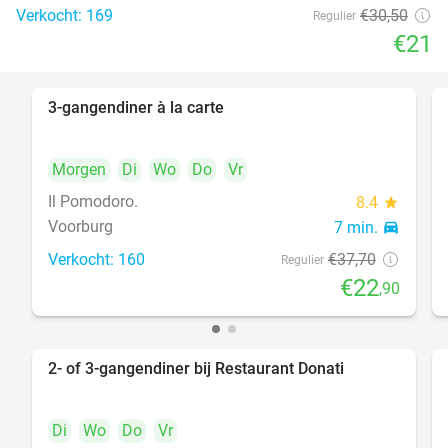
Verkocht: 169
€30
,50
Regulier
€21
3-gangendiner à la carte
39%
Morgen
Di
Wo
Do
Vr
Il Pomodoro.
8.4
star
Voorburg
7 min.
directions_car
Verkocht: 160
€37
,70
Regulier
€22
,90
2- of 3-gangendiner bij Restaurant Donati
41%
Di
Wo
Do
Vr