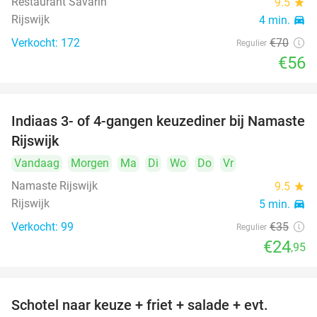
Restaurant Savarin
9.5
star
Rijswijk
4 min.
directions_car
Verkocht: 172
€70
Regulier
€56
Indiaas 3- of 4-gangen keuzediner bij Namaste
29%
Rijswijk
Vandaag
Morgen
Ma
Di
Wo
Do
Vr
Namaste Rijswijk
9.5
star
Rijswijk
5 min.
directions_car
Verkocht: 99
€35
Regulier
€24
,95
Schotel naar keuze + friet + salade + evt.
46%