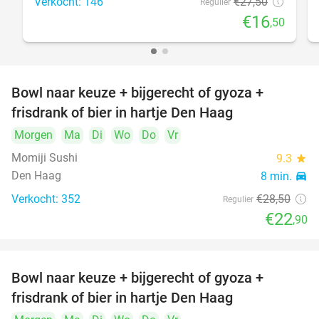
Verkocht: 146
€27
,50
Regulier
€16
,50
Bowl naar keuze + bijgerecht of gyoza +
20%
frisdrank of bier in hartje Den Haag
Morgen
Ma
Di
Wo
Do
Vr
Momiji Sushi
9.3
star
Den Haag
8 min.
directions_car
Verkocht: 352
€28
,50
Regulier
€22
,90
Bowl naar keuze + bijgerecht of gyoza +
20%
frisdrank of bier in hartje Den Haag