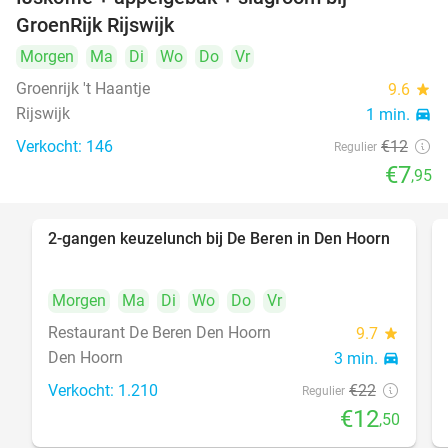
34%
GroenRijk Rijswijk
Morgen
Ma
Di
Wo
Do
Vr
Groenrijk 't Haantje
9.6
star
Rijswijk
1 min.
directions_car
Verkocht: 146
€12
Regulier
€7
,95
2-gangen keuzelunch bij De Beren in Den Hoorn
43%
Morgen
Ma
Di
Wo
Do
Vr
Restaurant De Beren Den Hoorn
9.7
star
Den Hoorn
3 min.
directions_car
Verkocht: 1.210
€22
Regulier
€12
,50