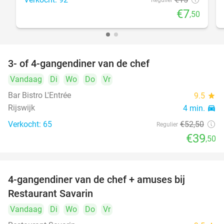
Regulier
€7
,50
3- of 4-gangendiner van de chef
25%
Vandaag
Di
Wo
Do
Vr
Bar Bistro L'Entrée
9.5
star
Rijswijk
4 min.
directions_car
Verkocht: 65
€52
,50
Regulier
€39
,50
4-gangendiner van de chef + amuses bij
20%
Restaurant Savarin
Vandaag
Di
Wo
Do
Vr