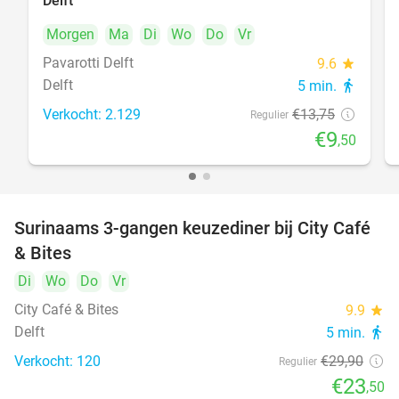
Delft
Morgen
Ma
Di
Wo
Do
Vr
Pavarotti Delft
9.6
star
Delft
5 min.
directions_walk
Verkocht: 2.129
€13
,75
Regulier
€9
,50
Surinaams 3-gangen keuzediner bij City Café
21%
& Bites
Di
Wo
Do
Vr
City Café & Bites
9.9
star
Delft
5 min.
directions_walk
Verkocht: 120
€29
,90
Regulier
€23
,50