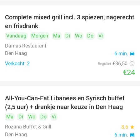
Complete mixed grill incl. 3 spiezen, nagerecht
34%
en frisdrank
Vandaag
Morgen
Ma
Di
Wo
Do
Vr
Damas Restaurant
Den Haag
6 min.
directions_car
Verkocht: 2
€36
,50
Regulier
€24
All-You-Can-Eat Libanees en Syrisch buffet
31%
(2,5 uur) + drankje naar keuze in Den Haag
Ma
Di
Wo
Do
Vr
Rozana Buffet & Grill
8.6
star
Den Haag
6 min.
directions_car