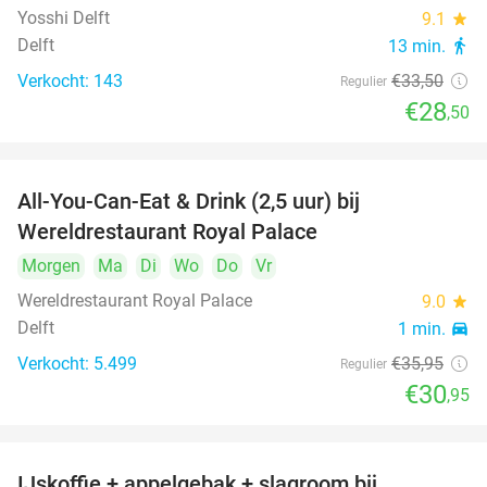
Yosshi Delft
9.1
star
Delft
13 min.
directions_walk
Verkocht: 143
€33
,50
Regulier
€28
,50
All-You-Can-Eat & Drink (2,5 uur) bij
14%
Wereldrestaurant Royal Palace
Morgen
Ma
Di
Wo
Do
Vr
Wereldrestaurant Royal Palace
9.0
star
Delft
1 min.
directions_car
Verkocht: 5.499
€35
,95
Regulier
€30
,95
IJskoffie + appelgebak + slagroom bij