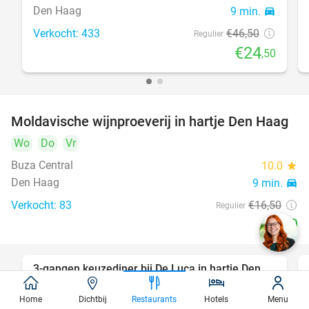
Den Haag
9 min.
directions_car
Verkocht: 433
€46
,50
Regulier
€24
,50
Moldavische wijnproeverij in hartje Den Haag
39%
Wo
Do
Vr
Buza Central
10.0
star
Den Haag
9 min.
directions_car
Verkocht: 83
€16
,50
Regulier
€10
3-gangen keuzediner bij De Luca in hartje Den
47%
Haag
Home
Dichtbij
Restaurants
Hotels
Menu