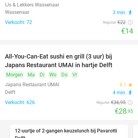
IJs & Lekkers Wassenaar
Wassenaar
3 min.
directions_walk
Verkocht: 72
€22
Regulier
€14
All-You-Can-Eat sushi en grill (3 uur) bij
22%
Japans Restaurant UMAI in hartje Delft
Morgen
Ma
Di
Wo
Do
Vr
Japans Restaurant UMAI
9.1
star
Delft
4 min.
directions_walk
Verkocht: 626
€36
,95
Regulier
€28
,95
12-uurtje of 2-gangen keuzelunch bij Pavarotti
31%