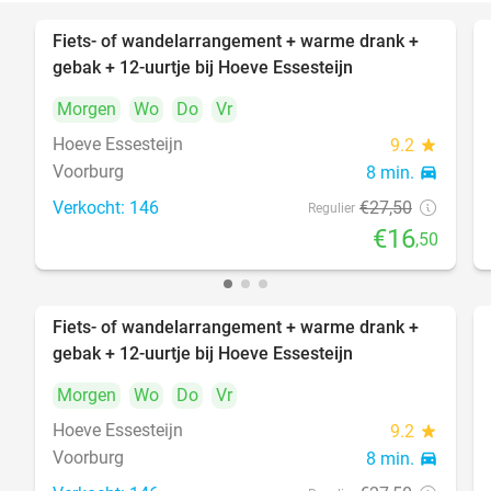
Fiets- of wandelarrangement + warme drank +
40%
gebak + 12-uurtje bij Hoeve Essesteijn
Morgen
Wo
Do
Vr
Hoeve Essesteijn
9.2
star
Voorburg
8 min.
directions_car
Verkocht: 146
€27
,50
Regulier
€16
,50
Fiets- of wandelarrangement + warme drank +
40%
gebak + 12-uurtje bij Hoeve Essesteijn
Morgen
Wo
Do
Vr
Hoeve Essesteijn
9.2
star
Voorburg
8 min.
directions_car