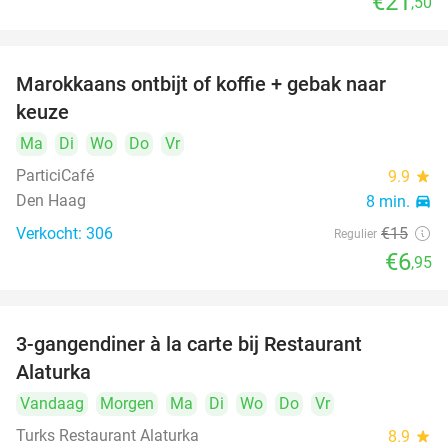
€21
,50
Marokkaans ontbijt of koffie + gebak naar
54%
keuze
Ma
Di
Wo
Do
Vr
ParticiCafé
9.9
star
Den Haag
8 min.
directions_car
Verkocht: 306
€15
Regulier
€6
,95
3-gangendiner à la carte bij Restaurant
41%
Alaturka
Vandaag
Morgen
Ma
Di
Wo
Do
Vr
Turks Restaurant Alaturka
8.9
star