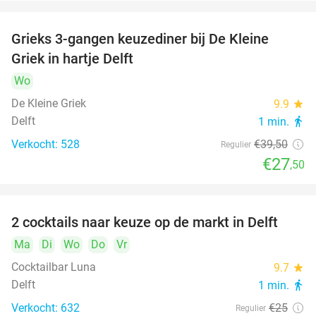
Grieks 3-gangen keuzediner bij De Kleine
30%
Griek in hartje Delft
Wo
De Kleine Griek
9.9
star
Delft
1 min.
directions_walk
Verkocht: 528
€39
,50
Regulier
€27
,50
2 cocktails naar keuze op de markt in Delft
50%
Ma
Di
Wo
Do
Vr
Cocktailbar Luna
9.7
star
Delft
1 min.
directions_walk
Verkocht: 632
€25
Regulier