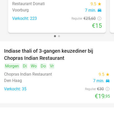
Restaurant Donati
9.5
star
Voorburg
7 min.
directions_car
Verkocht: 223
€25
,60
Regulier
€15
Indiase thali of 3-gangen keuzediner bij
34%
Chopras Indian Restaurant
Morgen
Di
Wo
Do
Vr
Chopras Indian Restaurant
9.5
star
Den Haag
7 min.
directions_car
Verkocht: 35
€30
Regulier
€19
,95