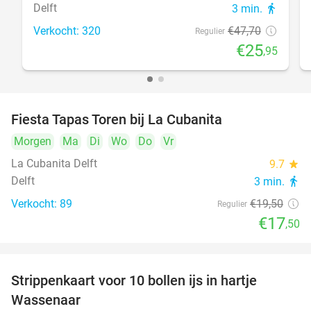
Delft
3 min.
directions_walk
Verkocht: 320
€47
,70
Regulier
€25
,95
Fiesta Tapas Toren bij La Cubanita
10%
Morgen
Ma
Di
Wo
Do
Vr
La Cubanita Delft
9.7
star
Delft
3 min.
directions_walk
Verkocht: 89
€19
,50
Regulier
€17
,50
Strippenkaart voor 10 bollen ijs in hartje
36%
Wassenaar