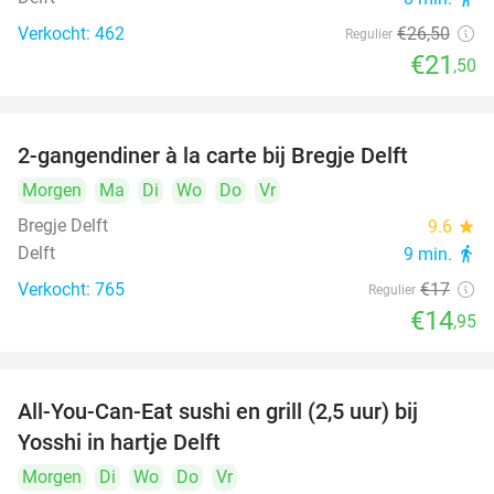
Verkocht: 462
€26
,50
Regulier
€21
,50
2-gangendiner à la carte bij Bregje Delft
12%
Morgen
Ma
Di
Wo
Do
Vr
Bregje Delft
9.6
star
Delft
9 min.
directions_walk
Verkocht: 765
€17
Regulier
€14
,95
All-You-Can-Eat sushi en grill (2,5 uur) bij
15%
Yosshi in hartje Delft
Morgen
Di
Wo
Do
Vr