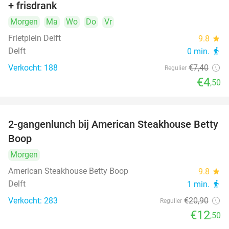
+ frisdrank
food
Morgen
Ma
Wo
Do
Vr
Frietplein Delft
9.8
star
Delft
0 min.
directions_walk
Verkocht: 188
€7
,40
Regulier
€4
,50
2-gangenlunch bij American Steakhouse Betty
40%
Boop
Morgen
American Steakhouse Betty Boop
9.8
star
Delft
1 min.
directions_walk
Verkocht: 283
€20
,90
Regulier
€12
,50