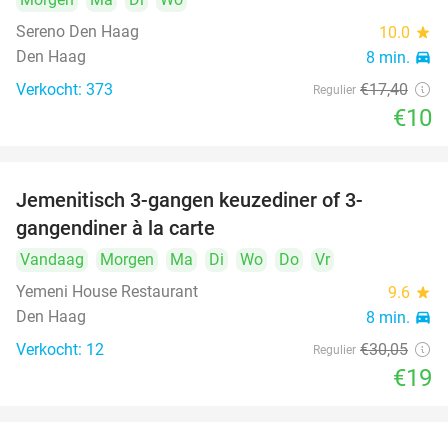
Sereno Den Haag
10.0
star
Den Haag
8 min.
directions_car
Verkocht: 373
€17
,40
Regulier
€10
Jemenitisch 3-gangen keuzediner of 3-
37%
gangendiner à la carte
Vandaag
Morgen
Ma
Di
Wo
Do
Vr
Yemeni House Restaurant
9.6
star
Den Haag
8 min.
directions_car
Verkocht: 12
€30
,05
Regulier
€19