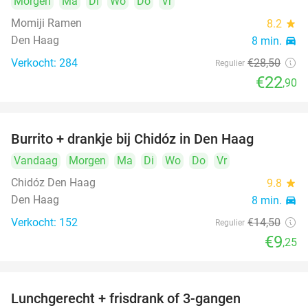
Morgen
Ma
Di
Wo
Do
Vr
Momiji Ramen
8.2
star
Den Haag
8 min.
directions_car
Verkocht: 284
€28
,50
Regulier
€22
,90
Burrito + drankje bij Chidóz in Den Haag
36%
Vandaag
Morgen
Ma
Di
Wo
Do
Vr
Chidóz Den Haag
9.8
star
Den Haag
8 min.
directions_car
Verkocht: 152
€14
,50
Regulier
€9
,25
Lunchgerecht + frisdrank of 3-gangen
18%