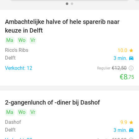
Ambachtelijke halve of hele sparerib naar
30%
keuze in Delft
Ma
Wo
Vr
Rico's Ribs
10.0
star
Delft
3 min.
directions_car
Verkocht: 12
€12
,50
Regulier
€8
,75
2-gangenlunch of -diner bij Dashof
37%
Ma
Wo
Vr
Dashof
9.9
star
Delft
3 min.
directions_car