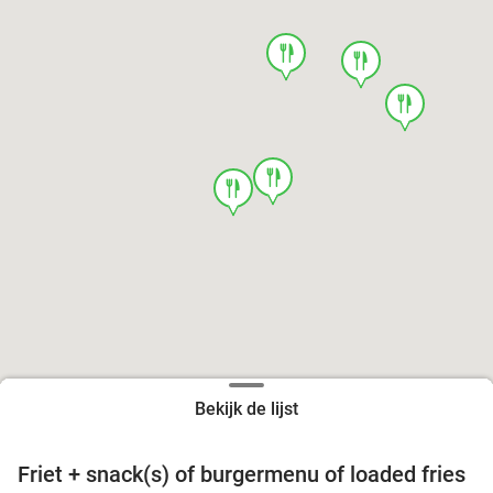
food
food
food
food
food
Bekijk de lijst
Friet + snack(s) of burgermenu of loaded fries
39%
food
food