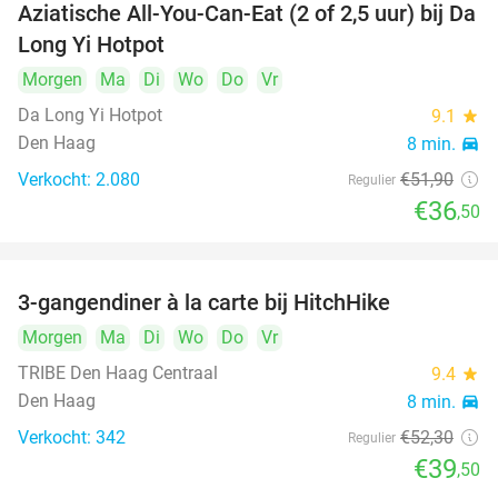
Aziatische All-You-Can-Eat (2 of 2,5 uur) bij Da
30%
Long Yi Hotpot
Morgen
Ma
Di
Wo
Do
Vr
Da Long Yi Hotpot
9.1
star
Den Haag
8 min.
directions_car
Verkocht: 2.080
€51
,90
Regulier
€36
,50
3-gangendiner à la carte bij HitchHike
24%
Morgen
Ma
Di
Wo
Do
Vr
TRIBE Den Haag Centraal
9.4
star
Den Haag
8 min.
directions_car
Verkocht: 342
€52
,30
Regulier
€39
,50