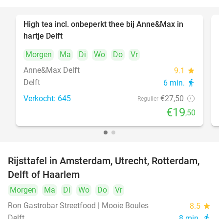
High tea incl. onbeperkt thee bij Anne&Max in
29%
hartje Delft
Morgen
Ma
Di
Wo
Do
Vr
Anne&Max Delft
9.1
star
Delft
6 min.
directions_walk
Verkocht: 645
€27
,50
Regulier
€19
,50
Rijsttafel in Amsterdam, Utrecht, Rotterdam,
19%
Delft of Haarlem
Morgen
Ma
Di
Wo
Do
Vr
Ron Gastrobar Streetfood | Mooie Boules
8.5
star
Delft
8 min.
directions_walk