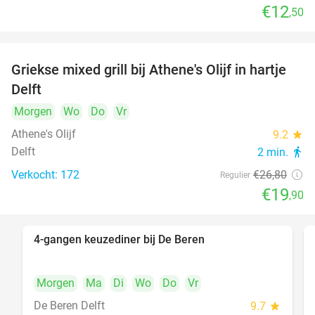
€12
,50
Griekse mixed grill bij Athene's Olijf in hartje
26%
Delft
Morgen
Wo
Do
Vr
Athene's Olijf
9.2
star
Delft
2 min.
directions_walk
Verkocht: 172
€26
,80
Regulier
€19
,90
4-gangen keuzediner bij De Beren
46%
Morgen
Ma
Di
Wo
Do
Vr
De Beren Delft
9.7
star