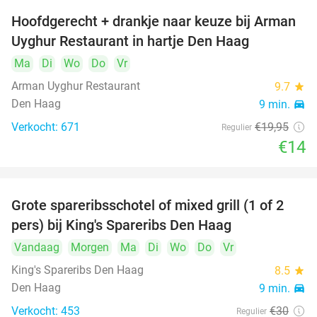
Hoofdgerecht + drankje naar keuze bij Arman
30%
Uyghur Restaurant in hartje Den Haag
Ma
Di
Wo
Do
Vr
Arman Uyghur Restaurant
9.7
star
Den Haag
9 min.
directions_car
Verkocht: 671
€19
,95
Regulier
€14
Grote spareribsschotel of mixed grill (1 of 2
32%
pers) bij King's Spareribs Den Haag
Vandaag
Morgen
Ma
Di
Wo
Do
Vr
King's Spareribs Den Haag
8.5
star
Den Haag
9 min.
directions_car
Verkocht: 453
€30
Regulier