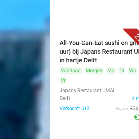
2
All-You-Can-Eat sushi en grill
uur) bij Japans Restaurant 
in hartje Delft
Vandaag
Morgen
Ma
Di
Wo
Vr
Japans Restaurant UMAI
Delft
4 
Verkocht: 612
€36
Regulier
€