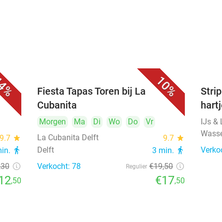
4%
10%
Fiesta Tapas Toren bij La
Strip
Cubanita
hart
Morgen
Ma
Di
Wo
Do
Vr
IJs &
Wass
La Cubanita Delft
9.7
star
9.7
star
Delft
Verko
min.
directions_walk
3 min.
directions_walk
,30
Verkocht: 78
€19
,50
Regulier
12
€17
,50
,50