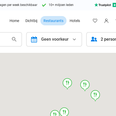
agen per week beschikbaar
10+ miljoen leden
Home
Dichtbij
Restaurants
Hotels
calendar
Geen voorkeur
2 perso
food
food
food
food
food