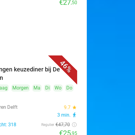
€27
,50
46%
ngen keuzediner bij De
n
aag
Morgen
Ma
Di
Wo
Do
ren Delft
9.7
star
3 min.
directions_walk
cht: 318
€47
,70
Regulier
€25
,95