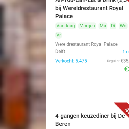
All-You-Can-Eat & Drink (2,5 
bij Wereldrestaurant Royal
Palace
Vandaag
Morgen
Ma
Di
Wo
Vr
Wereldrestaurant Royal Palace
Delft
1 
Verkocht: 5.475
€35
Regulier
€
4
4-gangen keuzediner bij De
Beren