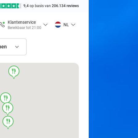
9,4
op basis van
206.134 reviews
Klantenservice
NL
Bereikbaar tot 21:00
nen
food
food
food
food