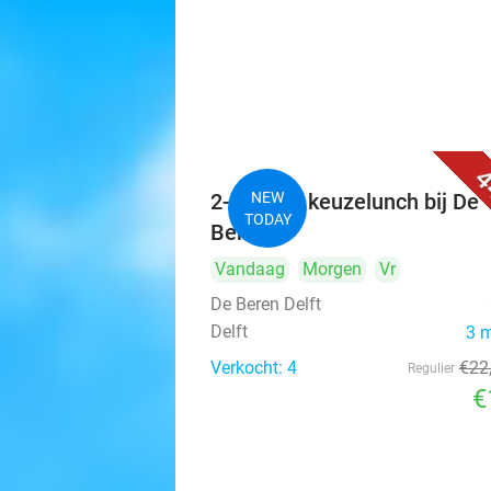
4
2-gangen keuzelunch bij De
NEW
TODAY
Beren
Vandaag
Morgen
Vr
De Beren Delft
Delft
3 
Verkocht: 4
€22
Regulier
€