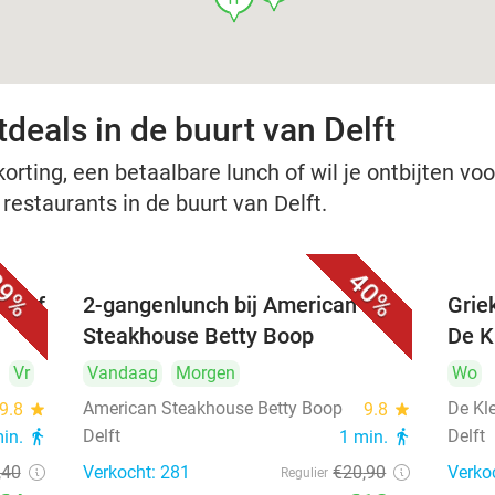
deals in de buurt van Delft
rting, een betaalbare lunch of wil je ontbijten voor
 restaurants in de buurt van Delft.
9%
40%
nu of
2-gangenlunch bij American
Grie
Steakhouse Betty Boop
De Kl
Vr
Vandaag
Morgen
Wo
American Steakhouse Betty Boop
De Kle
9.8
star
9.8
star
Delft
Delft
min.
directions_walk
1 min.
directions_walk
,40
Verkocht: 281
€20
,90
Verko
Regulier