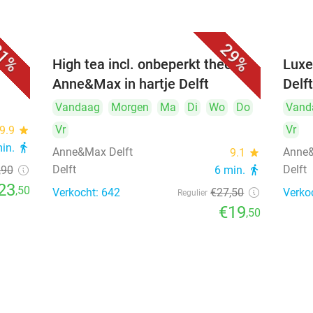
1%
29%
iner
High tea incl. onbeperkt thee bij
Luxe
Anne&Max in hartje Delft
Delf
Vandaag
Morgen
Ma
Di
Wo
Do
Vand
Vr
Vr
9.9
star
min.
directions_walk
Anne&Max Delft
Anne&
9.1
star
Delft
Delft
,90
6 min.
directions_walk
23
,50
Verkocht: 642
€27
,50
Verko
Regulier
€19
,50