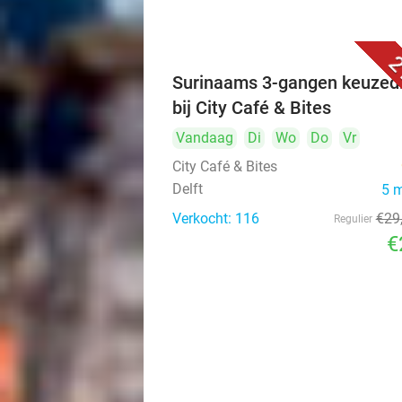
2
Surinaams 3-gangen keuzed
bij City Café & Bites
Vandaag
Di
Wo
Do
Vr
City Café & Bites
Delft
5 
Verkocht: 116
€29
Regulier
€