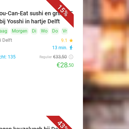
15%
ou-Can-Eat sushi en grill (2,5
bij Yosshi in hartje Delft
aag
Morgen
Di
Wo
Do
Vr
 Delft
9.1
star
13 min.
directions_walk
cht: 135
€33
,50
Regulier
€28
,50
43%