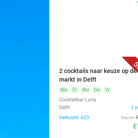
5
2 cocktails naar keuze op de
markt in Delft
Ma
Di
Wo
Do
Vr
Cocktailbar Luna
Delft
1 
Verkocht: 623
Regulier
€