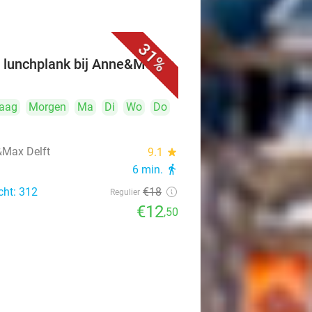
31%
 lunchplank bij Anne&Max in
t
aag
Morgen
Ma
Di
Wo
Do
Max Delft
9.1
star
6 min.
directions_walk
cht: 312
€18
Regulier
€12
,50