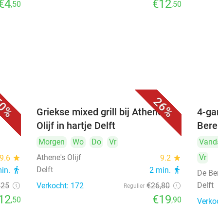
€4
€12
,50
,50
0%
26%
Griekse mixed grill bij Athene's
4-ga
Olijf in hartje Delft
Bere
Morgen
Wo
Do
Vr
Vand
Athene's Olijf
Vr
9.6
star
9.2
star
Delft
min.
directions_walk
2 min.
directions_walk
De Be
Delft
€25
Verkocht: 172
€26
,80
Regulier
12
€19
,50
,90
Verko