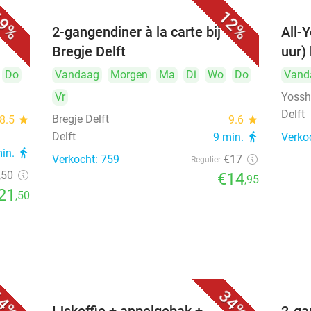
9%
12%
cht,
2-gangendiner à la carte bij
All-Y
Bregje Delft
uur) 
Do
Vandaag
Morgen
Ma
Di
Wo
Do
Vand
Vr
Yosshi
Delft
Bregje Delft
8.5
star
9.6
star
Delft
9 min.
directions_walk
Verko
min.
directions_walk
Verkocht: 759
€17
Regulier
,50
€14
,95
21
,50
4%
34%