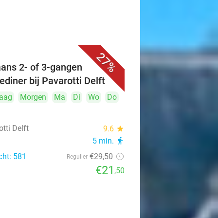
27%
iaans 2- of 3-gangen
ediner bij Pavarotti Delft
aag
Morgen
Ma
Di
Wo
Do
tti Delft
9.6
star
5 min.
directions_walk
cht: 581
€29
,50
Regulier
€21
,50