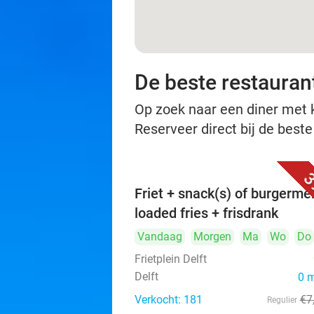
De beste restaurant
Op zoek naar een diner met ko
Reserveer direct bij de beste
3
Friet + snack(s) of burgerme
loaded fries + frisdrank
Vandaag
Morgen
Ma
Wo
Do
Frietplein Delft
Delft
0 
Verkocht: 181
€7
Regulier