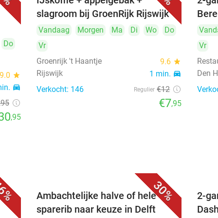
uur)
IJskoffie + appelgebak +
2-ga
slagroom bij GroenRijk Rijswijk
Bere
Vandaag
Morgen
Ma
Di
Wo
Do
Vand
Do
Vr
Vr
Groenrijk 't Haantje
Resta
9.6
star
Rijswijk
Den H
1 min.
directions_car
9.0
star
min.
directions_car
Verkocht: 146
€12
Verko
Regulier
€7
,95
,95
30
,95
6%
30%
Ambachtelijke halve of hele
2-ga
sparerib naar keuze in Delft
Dash