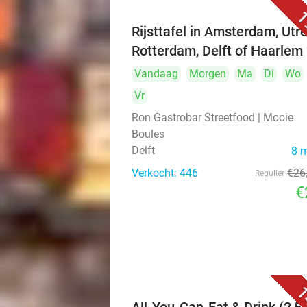
1
Rijsttafel in Amsterdam, Utre
Rotterdam, Delft of Haarlem
Vandaag
Morgen
Ma
Di
Wo
Vr
Ron Gastrobar Streetfood | Mooie
Boules
Delft
8 
Verkocht: 446
€26
Regulier
€
1