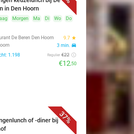
ngen keuzelunch bij De
n in Den Hoorn
aag
Morgen
Ma
Di
Wo
Do
urant De Beren Den Hoorn
9.7
star
oorn
3 min.
directions_car
cht: 1.198
€22
Regulier
€12
,50
37%
ngenlunch of -diner bij
of