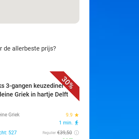
 de allerbeste prijs?
30%
ks 3-gangen keuzediner bij
eine Griek in hartje Delft
ine Griek
9.9
star
1 min.
directions_walk
cht: 527
€39
,50
Regulier