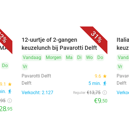
2%
31%
 (3
12-uurtje of 2-gangen
Ital
UMAI
keuzelunch bij Pavarotti Delft
keuz
Vandaag
Morgen
Ma
Di
Wo
Do
Vand
Do
Vr
Vr
Pavarotti Delft
Pavaro
9.6
star
Delft
Delft
5 min.
directions_walk
9.1
star
min.
directions_walk
Verkocht: 2.127
€13
,75
Verko
Regulier
€9
,95
,50
28
,95