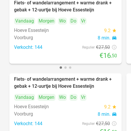
Fiets- of wandelarrangement + warme drank +
40%
gebak + 12-uurtje bij Hoeve Essesteijn
Vandaag
Morgen
Wo
Do
Vr
Hoeve Essesteijn
9.2
star
Voorburg
8 min.
directions_car
Verkocht: 144
€27
,50
Regulier
€16
,50
Fiets- of wandelarrangement + warme drank +
40%
gebak + 12-uurtje bij Hoeve Essesteijn
Vandaag
Morgen
Wo
Do
Vr
Hoeve Essesteijn
9.2
star
Voorburg
8 min.
directions_car
Verkocht: 144
€27
,50
Regulier