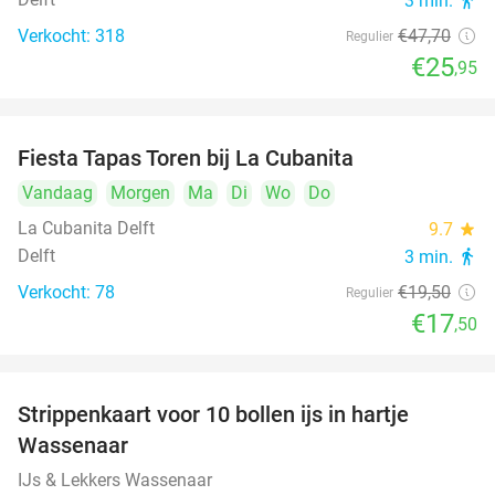
3 min.
directions_walk
Verkocht: 318
€47
,70
Regulier
€25
,95
Fiesta Tapas Toren bij La Cubanita
10%
Vandaag
Morgen
Ma
Di
Wo
Do
La Cubanita Delft
9.7
star
Delft
3 min.
directions_walk
Verkocht: 78
€19
,50
Regulier
€17
,50
Strippenkaart voor 10 bollen ijs in hartje
36%
Wassenaar
IJs & Lekkers Wassenaar