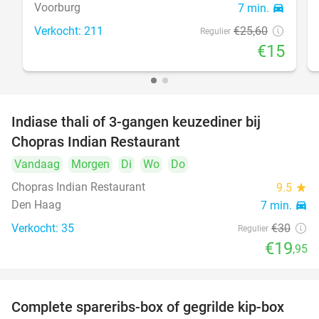
Voorburg
7 min.
directions_car
Verkocht: 211
€25
,60
Regulier
€15
Indiase thali of 3-gangen keuzediner bij
34%
Chopras Indian Restaurant
Vandaag
Morgen
Di
Wo
Do
Chopras Indian Restaurant
9.5
star
Den Haag
7 min.
directions_car
Verkocht: 35
€30
Regulier
€19
,95
Complete spareribs-box of gegrilde kip-box
37%