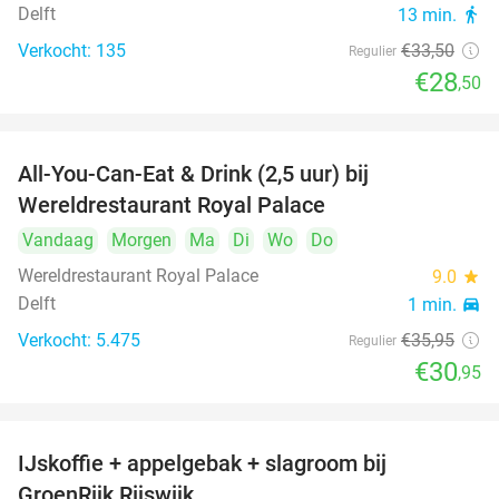
Delft
13 min.
directions_walk
Verkocht: 135
€33
,50
Regulier
€28
,50
All-You-Can-Eat & Drink (2,5 uur) bij
14%
Wereldrestaurant Royal Palace
Vandaag
Morgen
Ma
Di
Wo
Do
Wereldrestaurant Royal Palace
9.0
star
Delft
1 min.
directions_car
Verkocht: 5.475
€35
,95
Regulier
€30
,95
IJskoffie + appelgebak + slagroom bij
34%
GroenRijk Rijswijk