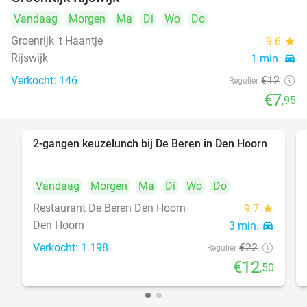
Vandaag
Morgen
Ma
Di
Wo
Do
Groenrijk 't Haantje
9.6
star
Rijswijk
1 min.
directions_car
Verkocht: 146
€12
Regulier
€7
,95
2-gangen keuzelunch bij De Beren in Den Hoorn
43%
Vandaag
Morgen
Ma
Di
Wo
Do
Restaurant De Beren Den Hoorn
9.7
star
Den Hoorn
3 min.
directions_car
Verkocht: 1.198
€22
Regulier
€12
,50