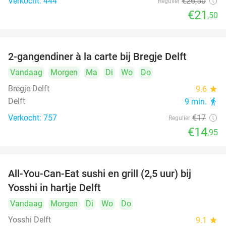
Verkocht: 444
€26
,50
Regulier
€21
,50
2-gangendiner à la carte bij Bregje Delft
12%
Vandaag
Morgen
Ma
Di
Wo
Do
Bregje Delft
9.6
star
Delft
9 min.
directions_walk
Verkocht: 757
€17
Regulier
€14
,95
All-You-Can-Eat sushi en grill (2,5 uur) bij
15%
Yosshi in hartje Delft
Vandaag
Morgen
Di
Wo
Do
Yosshi Delft
9.1
star