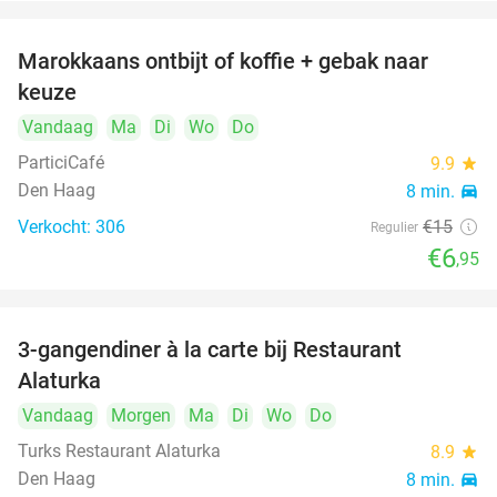
Marokkaans ontbijt of koffie + gebak naar
54%
keuze
Vandaag
Ma
Di
Wo
Do
ParticiCafé
9.9
star
Den Haag
8 min.
directions_car
Verkocht: 306
€15
Regulier
€6
,95
3-gangendiner à la carte bij Restaurant
41%
Alaturka
Vandaag
Morgen
Ma
Di
Wo
Do
Turks Restaurant Alaturka
8.9
star
Den Haag
8 min.
directions_car