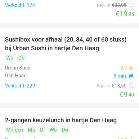
Verkocht: 174
€33
,95
Regulier
€19
,95
Sushibox voor afhaal (20, 34, 40 of 60 stuks)
49%
bij Urban Sushi in hartje Den Haag
Wo
Do
Urban Sushi
8.7
star
Den Haag
8 min.
directions_car
Verkocht: 229
€18
,50
Regulier
€9
,40
2-gangen keuzelunch in hartje Den Haag
43%
Morgen
Ma
Di
Wo
Do