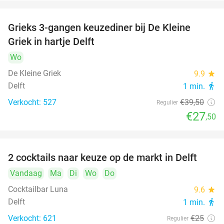
Grieks 3-gangen keuzediner bij De Kleine
30%
Griek in hartje Delft
Wo
De Kleine Griek
9.9
star
Delft
1 min.
directions_walk
Verkocht: 527
€39
,50
Regulier
€27
,50
2 cocktails naar keuze op de markt in Delft
50%
Vandaag
Ma
Di
Wo
Do
Cocktailbar Luna
9.6
star
Delft
1 min.
directions_walk
Verkocht: 621
€25
Regulier