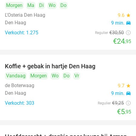
Morgen
Ma
Di
Wo
Do
L'Osteria Den Haag
9.6
star
Den Haag
9 min.
directions_car
Verkocht: 1.275
€30
,50
Regulier
€24
,95
Koffie + gebak in hartje Den Haag
36%
Vandaag
Morgen
Wo
Do
Vr
de Boterwaag
9.7
star
Den Haag
9 min.
directions_car
Verkocht: 303
€9
,25
Regulier
€5
,95