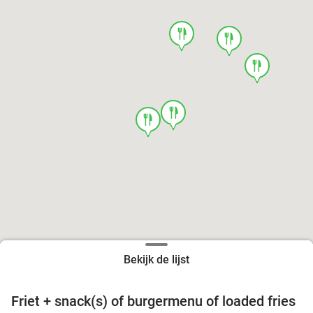
food
food
food
food
food
Bekijk de lijst
Friet + snack(s) of burgermenu of loaded fries
39%
food
food