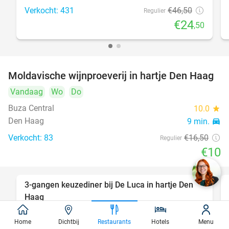
Verkocht: 431
€46
,50
Regulier
€24
,50
Moldavische wijnproeverij in hartje Den Haag
39%
Vandaag
Wo
Do
Buza Central
10.0
star
Den Haag
9 min.
directions_car
Verkocht: 83
€16
,50
Regulier
€10
3-gangen keuzediner bij De Luca in hartje Den
47%
Haag
Vandaag
Morgen
Ma
Di
Wo
Do
Home
Dichtbij
Restaurants
Hotels
Menu