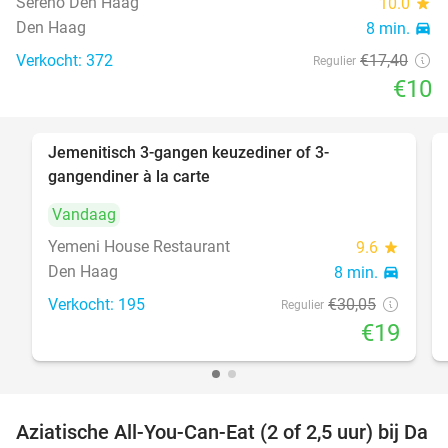
Sereno Den Haag
10.0
star
Den Haag
8 min.
directions_car
Verkocht: 372
€17
,40
Regulier
€10
Jemenitisch 3-gangen keuzediner of 3-
37%
gangendiner à la carte
Vandaag
Yemeni House Restaurant
9.6
star
Den Haag
8 min.
directions_car
Verkocht: 195
€30
,05
Regulier
€19
Aziatische All-You-Can-Eat (2 of 2,5 uur) bij Da
30%