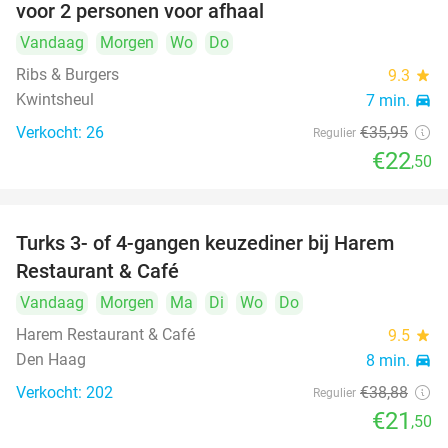
voor 2 personen voor afhaal
Vandaag
Morgen
Wo
Do
Ribs & Burgers
9.3
star
Kwintsheul
7 min.
directions_car
Verkocht: 26
€35
,95
Regulier
€22
,50
Turks 3- of 4-gangen keuzediner bij Harem
45%
Restaurant & Café
Vandaag
Morgen
Ma
Di
Wo
Do
Harem Restaurant & Café
9.5
star
Den Haag
8 min.
directions_car
Verkocht: 202
€38
,88
Regulier
€21
,50