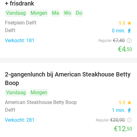
+ frisdrank
food
Vandaag
Morgen
Ma
Wo
Do
Frietplein Delft
9.8
star
Delft
0 min.
directions_walk
Verkocht: 181
€7
,40
Regulier
€4
,50
2-gangenlunch bij American Steakhouse Betty
40%
Boop
Vandaag
Morgen
American Steakhouse Betty Boop
9.8
star
Delft
1 min.
directions_walk
Verkocht: 281
€20
,90
Regulier
€12
,50