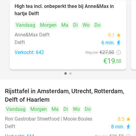
High tea incl. onbeperkt thee bij Anne&Max in
29%
hartje Delft
Vandaag
Morgen
Ma
Di
Wo
Do
Anne&Max Delft
9.1
star
Delft
6 min.
directions_walk
Verkocht: 642
€27
,50
Regulier
€19
,50
Rijsttafel in Amsterdam, Utrecht, Rotterdam,
19%
Delft of Haarlem
Vandaag
Morgen
Ma
Di
Wo
Do
Ron Gastrobar Streetfood | Mooie Boules
8.5
star
Delft
8 min.
directions_walk