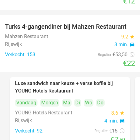
€12
Turks 4-gangendiner bij Mahzen Restaurant
59%
Mahzen Restaurant
9.2
star
Rijswijk
3 min.
directions_car
Verkocht: 153
€53
,50
Regulier
€22
Luxe sandwich naar keuze + verse koffie bij
50%
YOUNG Hotels Restaurant
Vandaag
Morgen
Ma
Di
Wo
Do
YOUNG Hotels Restaurant
8.6
star
Rijswijk
4 min.
directions_car
Verkocht: 92
€15
Regulier
€7
,50