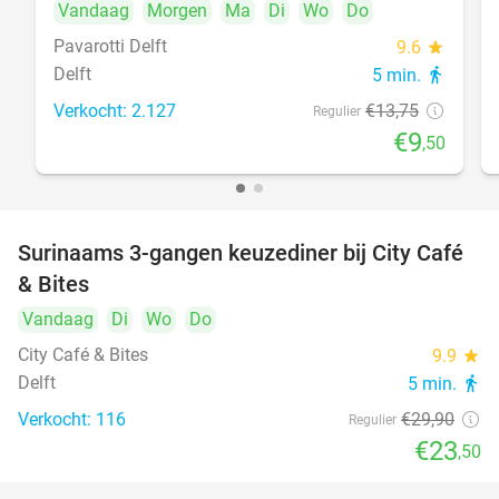
Vandaag
Morgen
Ma
Di
Wo
Do
Pavarotti Delft
9.6
star
Delft
5 min.
directions_walk
Verkocht: 2.127
€13
,75
Regulier
€9
,50
Surinaams 3-gangen keuzediner bij City Café
21%
& Bites
Vandaag
Di
Wo
Do
City Café & Bites
9.9
star
Delft
5 min.
directions_walk
Verkocht: 116
€29
,90
Regulier
€23
,50