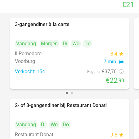
€21
3-gangendiner à la carte
39%
Vandaag
Morgen
Di
Wo
Do
Il Pomodoro.
8.4
star
Voorburg
7 min.
directions_car
Verkocht: 154
€37
,70
Regulier
€22
,90
2- of 3-gangendiner bij Restaurant Donati
41%
Vandaag
Di
Wo
Do
Restaurant Donati
9.5
star