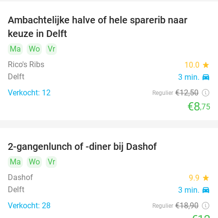
Ambachtelijke halve of hele sparerib naar
30%
keuze in Delft
Ma
Wo
Vr
Rico's Ribs
10.0
star
Delft
3 min.
directions_car
Verkocht: 12
€12
,50
Regulier
€8
,75
2-gangenlunch of -diner bij Dashof
37%
Ma
Wo
Vr
Dashof
9.9
star
Delft
3 min.
directions_car
Verkocht: 28
€18
,90
Regulier