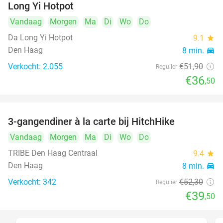
Long Yi Hotpot
Vandaag
Morgen
Ma
Di
Wo
Do
Da Long Yi Hotpot
9.1
star
Den Haag
8 min.
directions_car
Verkocht: 2.055
€51
,90
Regulier
€36
,50
3-gangendiner à la carte bij HitchHike
24%
Vandaag
Morgen
Ma
Di
Wo
Do
TRIBE Den Haag Centraal
9.4
star
Den Haag
8 min.
directions_car
Verkocht: 342
€52
,30
Regulier
€39
,50