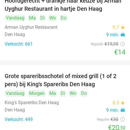
Hoofdgerecht + drankje naar keuze bij Arman
30%
Uyghur Restaurant in hartje Den Haag
Vandaag
Ma
Di
Wo
Do
Arman Uyghur Restaurant
9.7
star
Den Haag
9 min.
directions_car
Verkocht: 661
€19
,95
Regulier
€14
Grote spareribsschotel of mixed grill (1 of 2
32%
pers) bij King's Spareribs Den Haag
Vandaag
Morgen
Ma
Di
Wo
Do
King's Spareribs Den Haag
8.5
star
Den Haag
9 min.
directions_car
Verkocht: 449
€30
Regulier
€20
,50