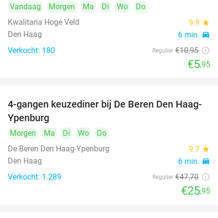
Vandaag
Morgen
Ma
Di
Wo
Do
Kwalitaria Hoge Veld
9.9
star
Den Haag
6 min.
directions_car
Verkocht: 180
€10
,95
Regulier
€5
,95
4-gangen keuzediner bij De Beren Den Haag-
46%
Ypenburg
Morgen
Ma
Di
Wo
Do
De Beren Den Haag-Ypenburg
9.7
star
Den Haag
6 min.
directions_car
Verkocht: 1.289
€47
,70
Regulier
€25
,95