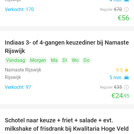
Verkocht: 170
€70
Regulier
€56
Indiaas 3- of 4-gangen keuzediner bij Namaste
29%
Rijswijk
Vandaag
Morgen
Ma
Di
Wo
Do
Namaste Rijswijk
9.5
star
Rijswijk
5 min.
directions_car
Verkocht: 97
€35
Regulier
€24
,95
Schotel naar keuze + friet + salade + evt.
46%
milkshake of frisdrank bij Kwalitaria Hoge Veld