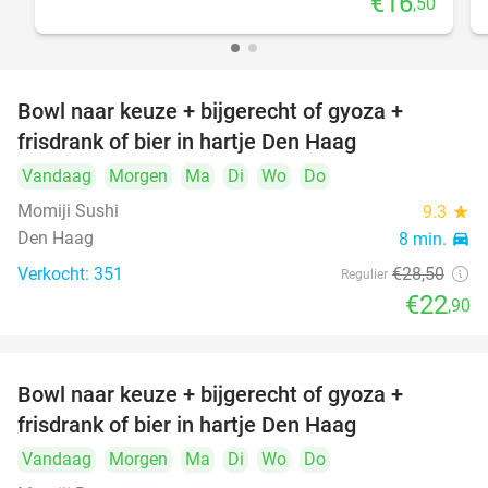
€16
,50
Bowl naar keuze + bijgerecht of gyoza +
20%
frisdrank of bier in hartje Den Haag
Vandaag
Morgen
Ma
Di
Wo
Do
Momiji Sushi
9.3
star
Den Haag
8 min.
directions_car
Verkocht: 351
€28
,50
Regulier
€22
,90
Bowl naar keuze + bijgerecht of gyoza +
20%
frisdrank of bier in hartje Den Haag
Vandaag
Morgen
Ma
Di
Wo
Do