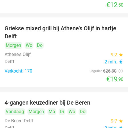
€12
,50
Griekse mixed grill bij Athene's Olijf in hartje
26%
Delft
Morgen
Wo
Do
Athene's Olijf
9.2
star
Delft
2 min.
directions_walk
Verkocht: 170
€26
,80
Regulier
€19
,90
4-gangen keuzediner bij De Beren
46%
Vandaag
Morgen
Ma
Di
Wo
Do
De Beren Delft
9.7
star
Delft