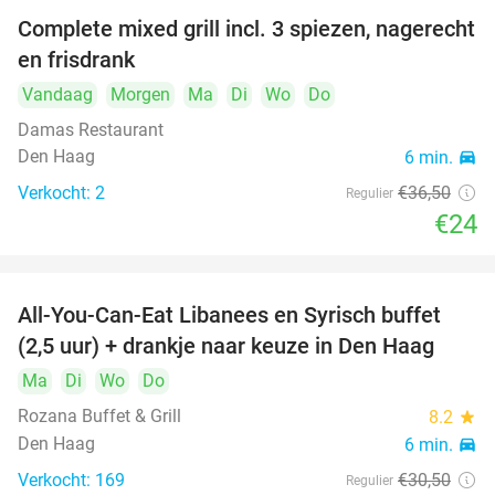
Complete mixed grill incl. 3 spiezen, nagerecht
34%
en frisdrank
Vandaag
Morgen
Ma
Di
Wo
Do
Damas Restaurant
Den Haag
6 min.
directions_car
Verkocht: 2
€36
,50
Regulier
€24
All-You-Can-Eat Libanees en Syrisch buffet
31%
(2,5 uur) + drankje naar keuze in Den Haag
Ma
Di
Wo
Do
Rozana Buffet & Grill
8.2
star
Den Haag
6 min.
directions_car
Verkocht: 169
€30
,50
Regulier