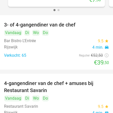
3- of 4-gangendiner van de chef
25%
Vandaag
Di
Wo
Do
Bar Bistro L'Entrée
9.5
star
Rijswijk
4 min.
directions_car
Verkocht: 65
€52
,50
Regulier
€39
,50
4-gangendiner van de chef + amuses bij
20%
Restaurant Savarin
Vandaag
Di
Wo
Do
Restaurant Savarin
9.5
star
Rijswijk
4 min.
directions_car