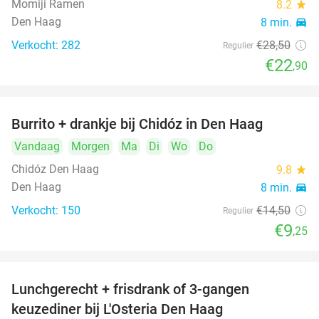
Momiji Ramen
8.2
star
Den Haag
8 min.
directions_car
Verkocht: 282
€28
,50
Regulier
€22
,90
Burrito + drankje bij Chidóz in Den Haag
36%
Vandaag
Morgen
Ma
Di
Wo
Do
Chidóz Den Haag
9.8
star
Den Haag
8 min.
directions_car
Verkocht: 150
€14
,50
Regulier
€9
,25
Lunchgerecht + frisdrank of 3-gangen
18%
keuzediner bij L'Osteria Den Haag