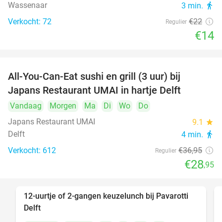
Wassenaar
3 min.
directions_walk
Verkocht: 72
€22
Regulier
€14
All-You-Can-Eat sushi en grill (3 uur) bij
22%
Japans Restaurant UMAI in hartje Delft
Vandaag
Morgen
Ma
Di
Wo
Do
Japans Restaurant UMAI
9.1
star
Delft
4 min.
directions_walk
Verkocht: 612
€36
,95
Regulier
€28
,95
12-uurtje of 2-gangen keuzelunch bij Pavarotti
31%
Delft