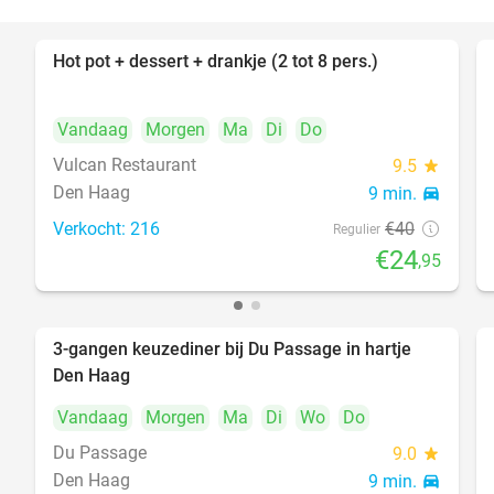
Hot pot + dessert + drankje (2 tot 8 pers.)
38%
Vandaag
Morgen
Ma
Di
Do
Vulcan Restaurant
9.5
star
Den Haag
9 min.
directions_car
Verkocht: 216
€40
Regulier
€24
,95
3-gangen keuzediner bij Du Passage in hartje
47%
Den Haag
Vandaag
Morgen
Ma
Di
Wo
Do
Du Passage
9.0
star
Den Haag
9 min.
directions_car