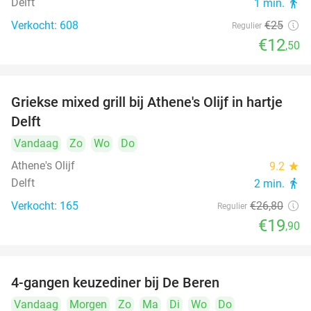
Delft
1 min.
directions_walk
Verkocht: 608
€25
Regulier
€12
,50
Griekse mixed grill bij Athene's Olijf in hartje
26%
Delft
Vandaag
Zo
Wo
Do
Athene's Olijf
9.2
star
Delft
2 min.
directions_walk
Verkocht: 165
€26
,80
Regulier
€19
,90
4-gangen keuzediner bij De Beren
46%
Vandaag
Morgen
Zo
Ma
Di
Wo
Do