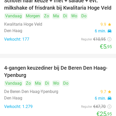
Schotel naar keuze + friet + salade + evt.
46%
milkshake of frisdrank bij Kwalitaria Hoge Veld
Vandaag
Morgen
Zo
Ma
Di
Wo
Do
Kwalitaria Hoge Veld
9.9
star
Den Haag
6 min.
directions_car
Verkocht: 177
€10
,95
Regulier
€5
,95
4-gangen keuzediner bij De Beren Den Haag-
46%
Ypenburg
Vandaag
Zo
Ma
Di
Wo
Do
De Beren Den Haag-Ypenburg
9.7
star
Den Haag
6 min.
directions_car
Verkocht: 1.279
€47
,70
Regulier
€25
,95