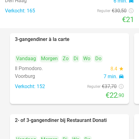
Den Haag
6 min.
directions_car
food
Verkocht: 165
€30
,50
Regulier
€21
3-gangendiner à la carte
39%
Vandaag
Morgen
Zo
Di
Wo
Do
Il Pomodoro.
8.4
star
Voorburg
7 min.
directions_car
Verkocht: 152
€37
,70
Regulier
€22
,90
2- of 3-gangendiner bij Restaurant Donati
41%