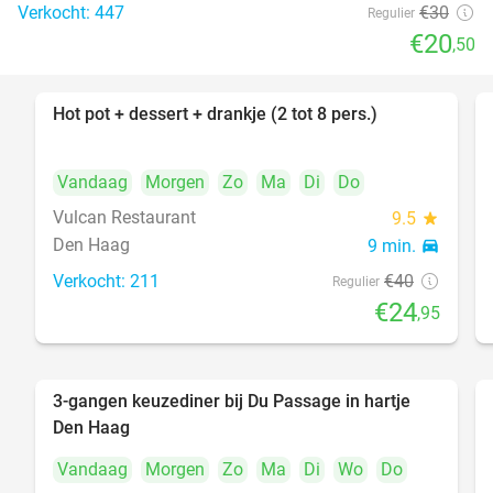
Verkocht: 447
€30
Regulier
€20
,50
Hot pot + dessert + drankje (2 tot 8 pers.)
38%
Vandaag
Morgen
Zo
Ma
Di
Do
Vulcan Restaurant
9.5
star
Den Haag
9 min.
directions_car
Verkocht: 211
€40
Regulier
€24
,95
3-gangen keuzediner bij Du Passage in hartje
47%
Den Haag
Vandaag
Morgen
Zo
Ma
Di
Wo
Do