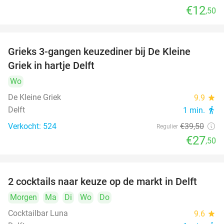
€12
,50
Grieks 3-gangen keuzediner bij De Kleine
30%
Griek in hartje Delft
Wo
De Kleine Griek
9.9
star
Delft
1 min.
directions_walk
Verkocht: 524
€39
,50
Regulier
€27
,50
2 cocktails naar keuze op de markt in Delft
50%
Morgen
Ma
Di
Wo
Do
Cocktailbar Luna
9.6
star