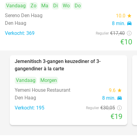
Vandaag
Zo
Ma
Di
Wo
Do
Sereno Den Haag
10.0
star
Den Haag
8 min.
directions_car
Verkocht: 369
€17
,40
Regulier
€10
Jemenitisch 3-gangen keuzediner of 3-
37%
gangendiner à la carte
Vandaag
Morgen
Yemeni House Restaurant
9.6
star
Den Haag
8 min.
directions_car
Verkocht: 195
€30
,05
Regulier
€19