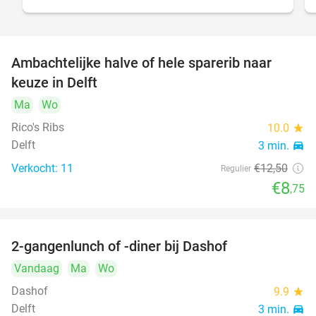
Ambachtelijke halve of hele sparerib naar
30%
keuze in Delft
Ma
Wo
Rico's Ribs
10.0
star
Delft
3 min.
directions_car
Verkocht: 11
€12
,50
Regulier
€8
,75
2-gangenlunch of -diner bij Dashof
37%
Vandaag
Ma
Wo
Dashof
9.9
star
Delft
3 min.
directions_car