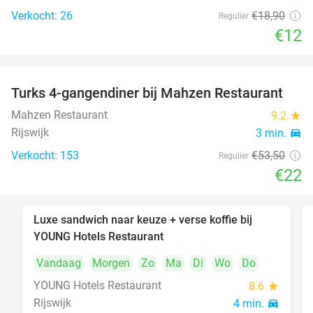
Verkocht: 26
€18
,90
Regulier
€12
Turks 4-gangendiner bij Mahzen Restaurant
59%
Mahzen Restaurant
9.2
star
Rijswijk
3 min.
directions_car
Verkocht: 153
€53
,50
Regulier
€22
Luxe sandwich naar keuze + verse koffie bij
50%
YOUNG Hotels Restaurant
Vandaag
Morgen
Zo
Ma
Di
Wo
Do
YOUNG Hotels Restaurant
8.6
star
Rijswijk
4 min.
directions_car