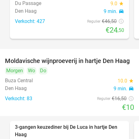
Du Passage
9.0
star
Den Haag
9 min.
directions_car
Verkocht: 427
€46
,50
Regulier
€24
,50
Moldavische wijnproeverij in hartje Den Haag
39%
Morgen
Wo
Do
Buza Central
10.0
star
Den Haag
9 min.
directions_car
Verkocht: 83
€16
,50
Regulier
€10
3-gangen keuzediner bij De Luca in hartje Den
47%
Haag