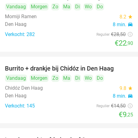
Vandaag
Morgen
Zo
Ma
Di
Wo
Do
Momiji Ramen
8.2
star
Den Haag
8 min.
directions_car
Verkocht: 282
€28
,50
Regulier
€22
,90
Burrito + drankje bij Chidóz in Den Haag
36%
Vandaag
Morgen
Zo
Ma
Di
Wo
Do
Chidóz Den Haag
9.8
star
Den Haag
8 min.
directions_car
Verkocht: 145
€14
,50
Regulier
€9
,25