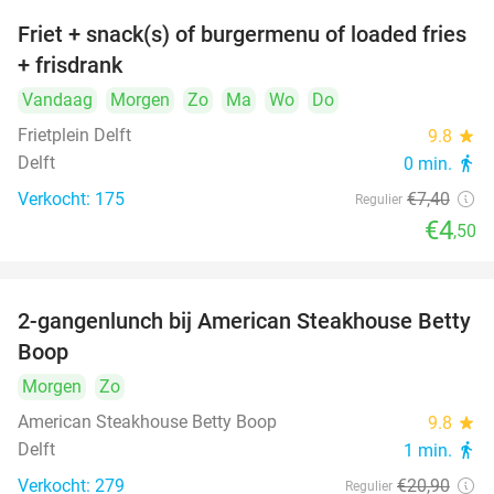
Friet + snack(s) of burgermenu of loaded fries
39%
+ frisdrank
Vandaag
Morgen
Zo
Ma
Wo
Do
Frietplein Delft
9.8
star
Delft
0 min.
directions_walk
Verkocht: 175
€7
,40
Regulier
€4
,50
2-gangenlunch bij American Steakhouse Betty
40%
Boop
Morgen
Zo
American Steakhouse Betty Boop
9.8
star
Delft
1 min.
directions_walk
Verkocht: 279
€20
,90
Regulier