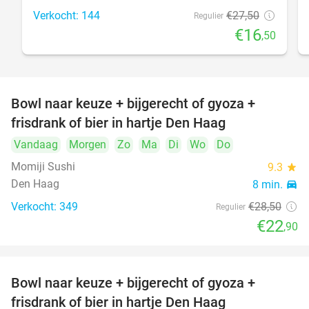
Verkocht: 144
€27
,50
Regulier
€16
,50
Bowl naar keuze + bijgerecht of gyoza +
20%
frisdrank of bier in hartje Den Haag
Vandaag
Morgen
Zo
Ma
Di
Wo
Do
Momiji Sushi
9.3
star
Den Haag
8 min.
directions_car
Verkocht: 349
€28
,50
Regulier
€22
,90
Bowl naar keuze + bijgerecht of gyoza +
20%
frisdrank of bier in hartje Den Haag