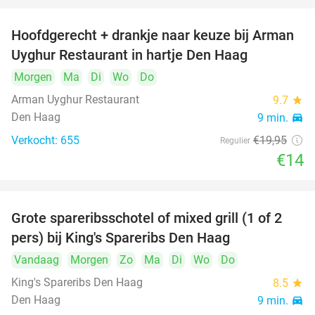
Hoofdgerecht + drankje naar keuze bij Arman
30%
Uyghur Restaurant in hartje Den Haag
Morgen
Ma
Di
Wo
Do
Arman Uyghur Restaurant
9.7
star
Den Haag
9 min.
directions_car
Verkocht: 655
€19
,95
Regulier
€14
Grote spareribsschotel of mixed grill (1 of 2
32%
pers) bij King's Spareribs Den Haag
Vandaag
Morgen
Zo
Ma
Di
Wo
Do
King's Spareribs Den Haag
8.5
star
Den Haag
9 min.
directions_car