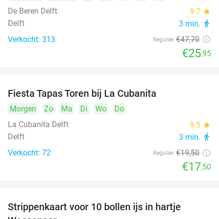
De Beren Delft
9.7
star
Delft
3 min.
directions_walk
Verkocht: 313
€47
,70
Regulier
€25
,95
Fiesta Tapas Toren bij La Cubanita
10%
Morgen
Zo
Ma
Di
Wo
Do
La Cubanita Delft
9.5
star
Delft
3 min.
directions_walk
Verkocht: 72
€19
,50
Regulier
€17
,50
Strippenkaart voor 10 bollen ijs in hartje
36%