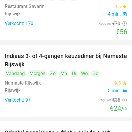
Restaurant Savarin
9.5
star
Rijswijk
4 min.
directions_car
Verkocht: 170
€70
Regulier
€56
Indiaas 3- of 4-gangen keuzediner bij Namaste
29%
Rijswijk
Vandaag
Morgen
Zo
Ma
Di
Wo
Do
Namaste Rijswijk
9.5
star
Rijswijk
5 min.
directions_car
Verkocht: 97
€35
Regulier
€24
,95