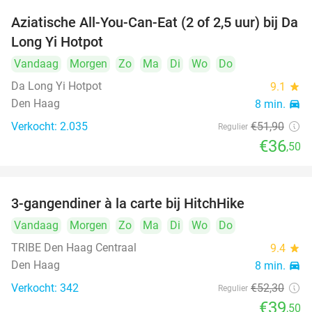
Aziatische All-You-Can-Eat (2 of 2,5 uur) bij Da
30%
Long Yi Hotpot
Vandaag
Morgen
Zo
Ma
Di
Wo
Do
Da Long Yi Hotpot
9.1
star
Den Haag
8 min.
directions_car
Verkocht: 2.035
€51
,90
Regulier
€36
,50
3-gangendiner à la carte bij HitchHike
24%
Vandaag
Morgen
Zo
Ma
Di
Wo
Do
TRIBE Den Haag Centraal
9.4
star
Den Haag
8 min.
directions_car
Verkocht: 342
€52
,30
Regulier
€39
,50