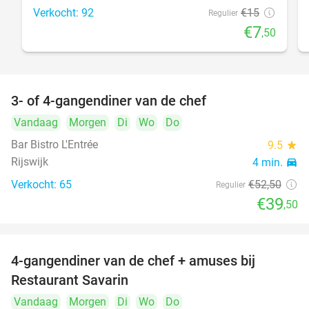
Verkocht: 92
€15
Regulier
€7
,50
3- of 4-gangendiner van de chef
25%
Vandaag
Morgen
Di
Wo
Do
Bar Bistro L'Entrée
9.5
star
Rijswijk
4 min.
directions_car
Verkocht: 65
€52
,50
Regulier
€39
,50
4-gangendiner van de chef + amuses bij
20%
Restaurant Savarin
Vandaag
Morgen
Di
Wo
Do