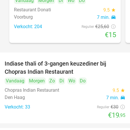
Vandaag
Morgen
Di
Wo
Do
Restaurant Donati
9.5
star
Voorburg
7 min.
directions_car
food
Verkocht: 204
€25
,60
Regulier
€15
Indiase thali of 3-gangen keuzediner bij
34%
Chopras Indian Restaurant
Vandaag
Morgen
Zo
Di
Wo
Do
food
Chopras Indian Restaurant
9.5
star
Den Haag
7 min.
directions_car
Verkocht: 33
€30
Regulier
€19
,95