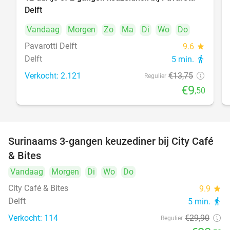
31%
Delft
Vandaag
Morgen
Zo
Ma
Di
Wo
Do
Pavarotti Delft
9.6
star
Delft
5 min.
directions_walk
Verkocht: 2.121
€13
,75
Regulier
€9
,50
Surinaams 3-gangen keuzediner bij City Café
21%
& Bites
Vandaag
Morgen
Di
Wo
Do
City Café & Bites
9.9
star
Delft
5 min.
directions_walk
Verkocht: 114
€29
,90
Regulier