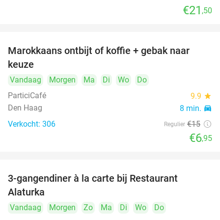
€21
,50
Marokkaans ontbijt of koffie + gebak naar
54%
keuze
Vandaag
Morgen
Ma
Di
Wo
Do
ParticiCafé
9.9
star
Den Haag
8 min.
directions_car
Verkocht: 306
€15
Regulier
€6
,95
food
food
3-gangendiner à la carte bij Restaurant
41%
Alaturka
Vandaag
Morgen
Zo
Ma
Di
Wo
Do