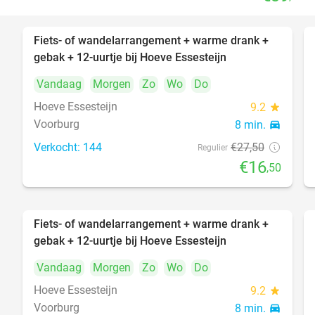
Fiets- of wandelarrangement + warme drank +
40%
gebak + 12-uurtje bij Hoeve Essesteijn
Vandaag
Morgen
Zo
Wo
Do
Hoeve Essesteijn
9.2
star
Voorburg
8 min.
directions_car
Verkocht: 144
€27
,50
Regulier
€16
,50
Fiets- of wandelarrangement + warme drank +
40%
gebak + 12-uurtje bij Hoeve Essesteijn
Vandaag
Morgen
Zo
Wo
Do
Hoeve Essesteijn
9.2
star
Voorburg
8 min.
directions_car