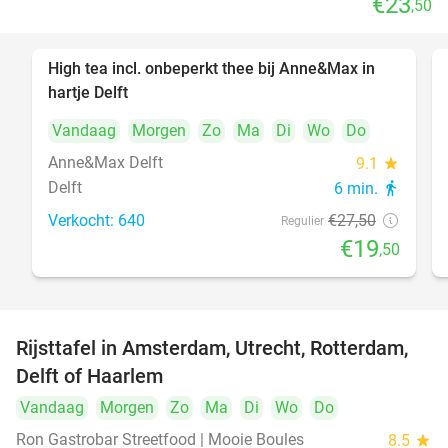
€23
,50
High tea incl. onbeperkt thee bij Anne&Max in
29%
hartje Delft
Vandaag
Morgen
Zo
Ma
Di
Wo
Do
Anne&Max Delft
9.1
star
Delft
6 min.
directions_walk
Verkocht: 640
€27
,50
Regulier
€19
,50
Rijsttafel in Amsterdam, Utrecht, Rotterdam,
19%
Delft of Haarlem
Vandaag
Morgen
Zo
Ma
Di
Wo
Do
Ron Gastrobar Streetfood | Mooie Boules
8.5
star