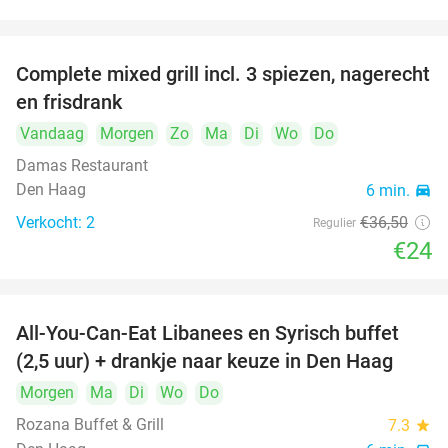
food
food
Complete mixed grill incl. 3 spiezen, nagerecht
34%
food
en frisdrank
Vandaag
Morgen
Zo
Ma
Di
Wo
Do
food
Damas Restaurant
food
Den Haag
6 min.
directions_car
Verkocht: 2
€36
,50
Regulier
€24
All-You-Can-Eat Libanees en Syrisch buffet
31%
(2,5 uur) + drankje naar keuze in Den Haag
Morgen
Ma
Di
Wo
Do
Rozana Buffet & Grill
7.3
star
food
food