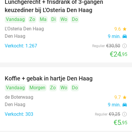
Lunchgerecht + frisdrank of 3-gangen
18%
keuzediner bij L'Osteria Den Haag
Vandaag
Zo
Ma
Di
Wo
Do
L'Osteria Den Haag
9.6
star
Den Haag
9 min.
directions_car
Verkocht: 1.267
€30
,50
Regulier
€24
,95
Koffie + gebak in hartje Den Haag
36%
Vandaag
Morgen
Zo
Wo
Do
de Boterwaag
9.7
star
Den Haag
9 min.
directions_car
Verkocht: 303
€9
,25
Regulier
€5
,95