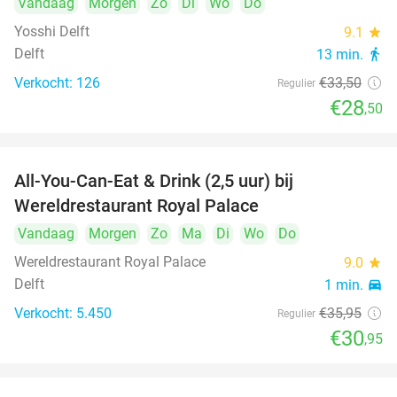
Vandaag
Morgen
Zo
Di
Wo
Do
Yosshi Delft
9.1
star
Delft
13 min.
directions_walk
Verkocht: 126
€33
,50
Regulier
€28
,50
All-You-Can-Eat & Drink (2,5 uur) bij
14%
Wereldrestaurant Royal Palace
Vandaag
Morgen
Zo
Ma
Di
Wo
Do
Wereldrestaurant Royal Palace
9.0
star
Delft
1 min.
directions_car
Verkocht: 5.450
€35
,95
Regulier
€30
,95