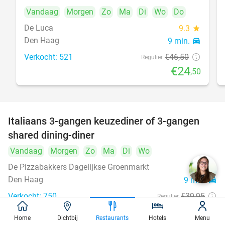
Vandaag
Morgen
Zo
Ma
Di
Wo
Do
De Luca
9.3
star
Den Haag
9 min.
directions_car
Verkocht: 521
€46
,50
Regulier
€24
,50
Italiaans 3-gangen keuzediner of 3-gangen
50%
shared dining-diner
Vandaag
Morgen
Zo
Ma
Di
Wo
De Pizzabakkers Dagelijkse Groenmarkt
8.6
star
Den Haag
9 min.
directions_car
Verkocht: 750
€39
,95
Regulier
€19
,95
Home
Dichtbij
Restaurants
Hotels
Menu