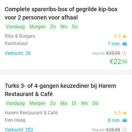
Complete spareribs-box of gegrilde kip-box
37%
voor 2 personen voor afhaal
Vandaag
Morgen
Zo
Wo
Do
Ribs & Burgers
9.3
star
Kwintsheul
7 min.
directions_car
Verkocht: 26
€35
,95
Regulier
€22
,50
Turks 3- of 4-gangen keuzediner bij Harem
45%
Restaurant & Café
Vandaag
Morgen
Zo
Ma
Di
Wo
Do
Harem Restaurant & Café
9.5
star
Den Haag
8 min.
directions_car
Verkocht: 202
€38
,88
Regulier