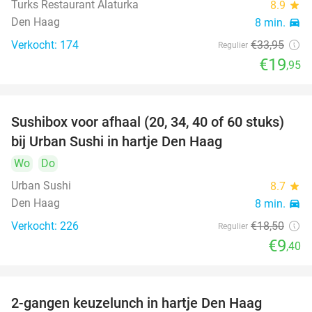
Turks Restaurant Alaturka
8.9
star
Den Haag
8 min.
directions_car
Verkocht: 174
€33
,95
Regulier
€19
,95
Sushibox voor afhaal (20, 34, 40 of 60 stuks)
49%
bij Urban Sushi in hartje Den Haag
Wo
Do
Urban Sushi
8.7
star
Den Haag
8 min.
directions_car
Verkocht: 226
€18
,50
Regulier
€9
,40
2-gangen keuzelunch in hartje Den Haag
43%