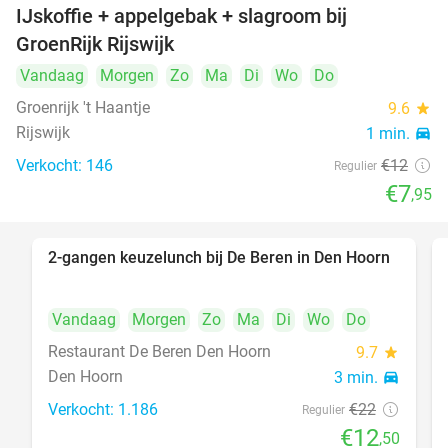
IJskoffie + appelgebak + slagroom bij
34%
GroenRijk Rijswijk
Vandaag
Morgen
Zo
Ma
Di
Wo
Do
Groenrijk 't Haantje
9.6
star
Rijswijk
1 min.
directions_car
Verkocht: 146
€12
Regulier
€7
,95
2-gangen keuzelunch bij De Beren in Den Hoorn
43%
Vandaag
Morgen
Zo
Ma
Di
Wo
Do
Restaurant De Beren Den Hoorn
9.7
star
Den Hoorn
3 min.
directions_car
Verkocht: 1.186
€22
Regulier
€12
,50