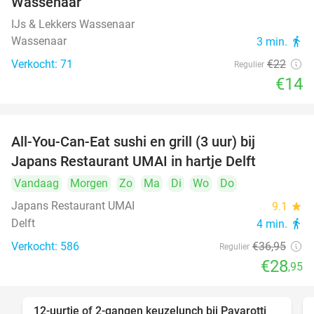
Wassenaar
IJs & Lekkers Wassenaar
Wassenaar
3 min.
directions_walk
Verkocht: 71
€22
Regulier
€14
All-You-Can-Eat sushi en grill (3 uur) bij
22%
Japans Restaurant UMAI in hartje Delft
Vandaag
Morgen
Zo
Ma
Di
Wo
Do
Japans Restaurant UMAI
9.1
star
Delft
4 min.
directions_walk
Verkocht: 586
€36
,95
Regulier
€28
,95
12-uurtje of 2-gangen keuzelunch bij Pavarotti