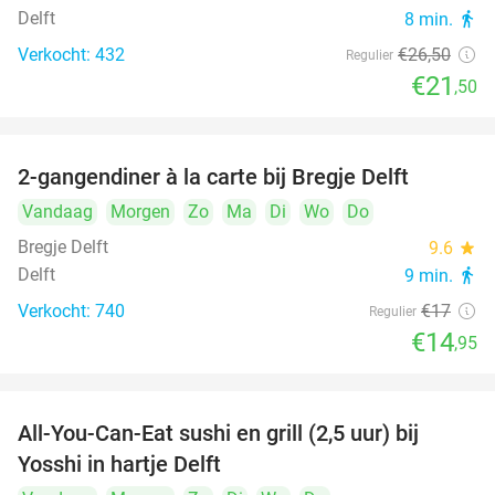
Delft
8 min.
directions_walk
Verkocht: 432
€26
,50
Regulier
€21
,50
2-gangendiner à la carte bij Bregje Delft
12%
Vandaag
Morgen
Zo
Ma
Di
Wo
Do
Bregje Delft
9.6
star
Delft
9 min.
directions_walk
Verkocht: 740
€17
Regulier
€14
,95
All-You-Can-Eat sushi en grill (2,5 uur) bij
15%
Yosshi in hartje Delft