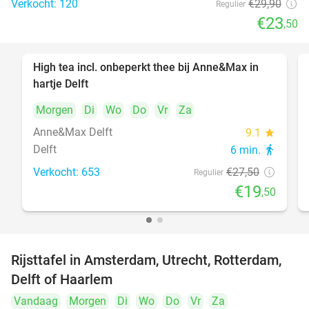
Verkocht: 120
€29
,90
Regulier
€23
,50
High tea incl. onbeperkt thee bij Anne&Max in
29%
hartje Delft
Morgen
Di
Wo
Do
Vr
Za
Anne&Max Delft
9.1
star
Delft
6 min.
directions_walk
Verkocht: 653
€27
,50
Regulier
€19
,50
Rijsttafel in Amsterdam, Utrecht, Rotterdam,
19%
Delft of Haarlem
Vandaag
Morgen
Di
Wo
Do
Vr
Za