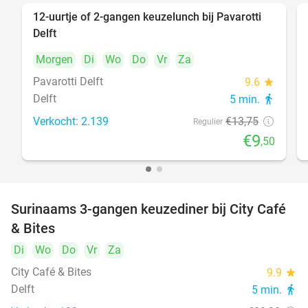
12-uurtje of 2-gangen keuzelunch bij Pavarotti
31%
Delft
Morgen
Di
Wo
Do
Vr
Za
Pavarotti Delft
9.6
star
Delft
5 min.
directions_walk
Verkocht: 2.139
€13
,75
Regulier
€9
,50
Surinaams 3-gangen keuzediner bij City Café
21%
& Bites
Di
Wo
Do
Vr
Za
City Café & Bites
9.9
star
Delft
5 min.
directions_walk