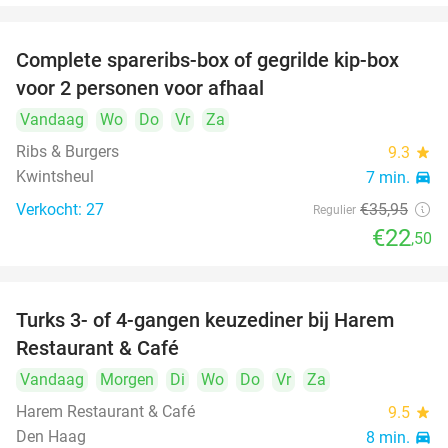
Complete spareribs-box of gegrilde kip-box
37%
voor 2 personen voor afhaal
Vandaag
Wo
Do
Vr
Za
Ribs & Burgers
9.3
star
Kwintsheul
7 min.
directions_car
Verkocht: 27
€35
,95
Regulier
€22
,50
Turks 3- of 4-gangen keuzediner bij Harem
45%
Restaurant & Café
Vandaag
Morgen
Di
Wo
Do
Vr
Za
Harem Restaurant & Café
9.5
star
Den Haag
8 min.
directions_car