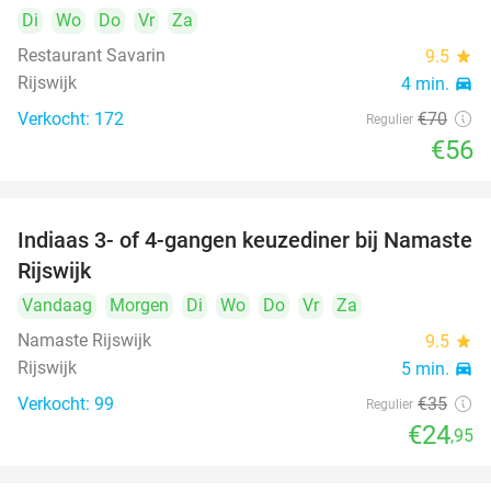
Di
Wo
Do
Vr
Za
Restaurant Savarin
9.5
star
Rijswijk
4 min.
directions_car
Verkocht: 172
€70
Regulier
€56
Indiaas 3- of 4-gangen keuzediner bij Namaste
29%
Rijswijk
Vandaag
Morgen
Di
Wo
Do
Vr
Za
Namaste Rijswijk
9.5
star
Rijswijk
5 min.
directions_car
Verkocht: 99
€35
Regulier
€24
,95