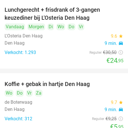
Lunchgerecht + frisdrank of 3-gangen
18%
keuzediner bij L'Osteria Den Haag
Vandaag
Morgen
Di
Wo
Do
Vr
L'Osteria Den Haag
9.6
star
Den Haag
9 min.
directions_car
Verkocht: 1.293
€30
,50
Regulier
€24
,95
Koffie + gebak in hartje Den Haag
36%
Wo
Do
Vr
Za
de Boterwaag
9.7
star
Den Haag
9 min.
directions_car
Verkocht: 312
€9
,25
Regulier
€5
,95