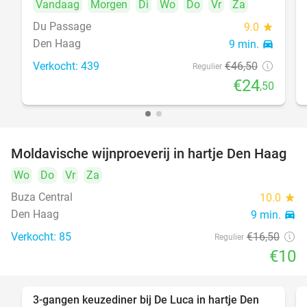
Vandaag
Morgen
Di
Wo
Do
Vr
Za
Du Passage
9.0
star
Den Haag
9 min.
directions_car
Verkocht: 439
€46
,50
Regulier
€24
,50
Moldavische wijnproeverij in hartje Den Haag
39%
Wo
Do
Vr
Za
Buza Central
10.0
star
Den Haag
9 min.
directions_car
Verkocht: 85
€16
,50
Regulier
€10
3-gangen keuzediner bij De Luca in hartje Den
47%