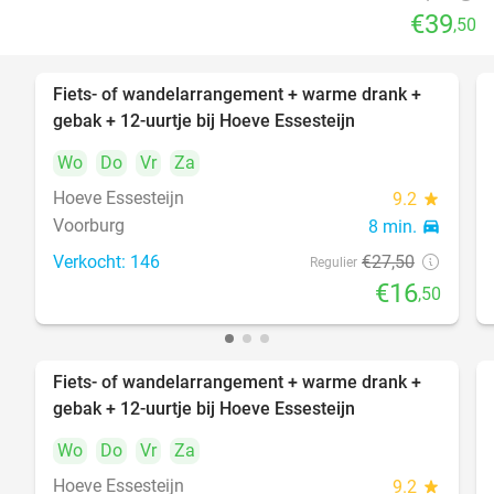
€39
,50
Fiets- of wandelarrangement + warme drank +
40%
gebak + 12-uurtje bij Hoeve Essesteijn
Wo
Do
Vr
Za
Hoeve Essesteijn
9.2
star
Voorburg
8 min.
directions_car
Verkocht: 146
€27
,50
Regulier
€16
,50
Fiets- of wandelarrangement + warme drank +
40%
gebak + 12-uurtje bij Hoeve Essesteijn
Wo
Do
Vr
Za
Hoeve Essesteijn
9.2
star