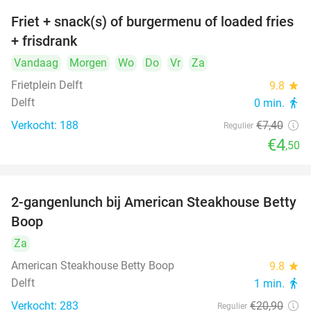
Friet + snack(s) of burgermenu of loaded fries
39%
+ frisdrank
Vandaag
Morgen
Wo
Do
Vr
Za
Frietplein Delft
9.8
star
Delft
0 min.
directions_walk
Verkocht: 188
€7
,40
Regulier
€4
,50
2-gangenlunch bij American Steakhouse Betty
40%
Boop
Za
American Steakhouse Betty Boop
9.8
star
Delft
1 min.
directions_walk
Verkocht: 283
€20
,90
Regulier