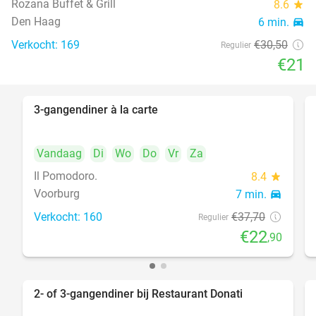
Rozana Buffet & Grill
8.6
star
food
Den Haag
6 min.
directions_car
Verkocht: 169
€30
,50
Regulier
€21
3-gangendiner à la carte
39%
Vandaag
Di
Wo
Do
Vr
Za
Il Pomodoro.
8.4
star
Voorburg
7 min.
directions_car
Verkocht: 160
€37
,70
Regulier
€22
,90
2- of 3-gangendiner bij Restaurant Donati
41%