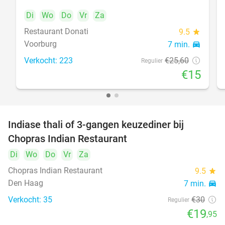
Di
Wo
Do
Vr
Za
Restaurant Donati
food
9.5
star
Voorburg
7 min.
directions_car
Verkocht: 223
€25
,60
Regulier
€15
Indiase thali of 3-gangen keuzediner bij
34%
Chopras Indian Restaurant
food
Di
Wo
Do
Vr
Za
Chopras Indian Restaurant
9.5
star
Den Haag
7 min.
directions_car
Verkocht: 35
€30
Regulier
€19
,95