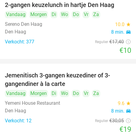
2-gangen keuzelunch in hartje Den Haag
43%
Vandaag
Morgen
Di
Wo
Do
Vr
Za
Sereno Den Haag
10.0
star
Den Haag
8 min.
directions_car
Verkocht: 377
€17
,40
Regulier
€10
Jemenitisch 3-gangen keuzediner of 3-
37%
gangendiner à la carte
Vandaag
Morgen
Di
Wo
Do
Vr
Za
Yemeni House Restaurant
9.6
star
Den Haag
8 min.
directions_car
Verkocht: 12
€30
,05
Regulier
€19