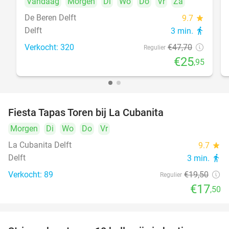
Vandaag
Morgen
Di
Wo
Do
Vr
Za
De Beren Delft
9.7
star
Delft
3 min.
directions_walk
Verkocht: 320
€47
,70
Regulier
€25
,95
Fiesta Tapas Toren bij La Cubanita
10%
Morgen
Di
Wo
Do
Vr
La Cubanita Delft
9.7
star
Delft
3 min.
directions_walk
Verkocht: 89
€19
,50
Regulier
€17
,50