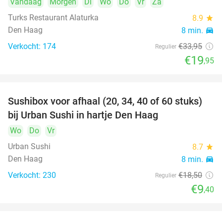
Vandaag
Morgen
Di
Wo
Do
Vr
Za
Turks Restaurant Alaturka
8.9
star
Den Haag
8 min.
directions_car
Verkocht: 174
€33
,95
Regulier
€19
,95
Sushibox voor afhaal (20, 34, 40 of 60 stuks)
49%
bij Urban Sushi in hartje Den Haag
Wo
Do
Vr
Urban Sushi
8.7
star
Den Haag
8 min.
directions_car
Verkocht: 230
€18
,50
Regulier
€9
,40