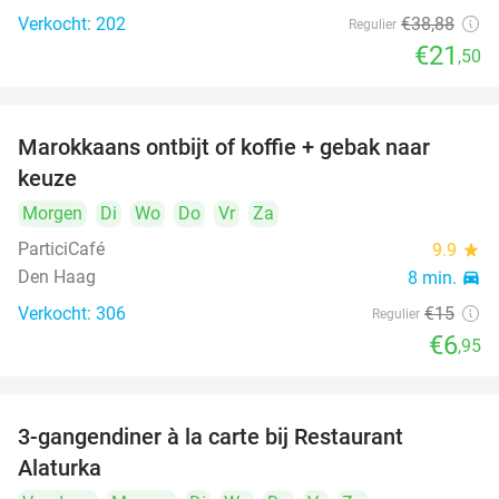
Verkocht: 202
€38
,88
Regulier
€21
,50
Marokkaans ontbijt of koffie + gebak naar
54%
keuze
Morgen
Di
Wo
Do
Vr
Za
ParticiCafé
9.9
star
Den Haag
8 min.
directions_car
Verkocht: 306
€15
Regulier
food
food
€6
,95
3-gangendiner à la carte bij Restaurant
41%
Alaturka