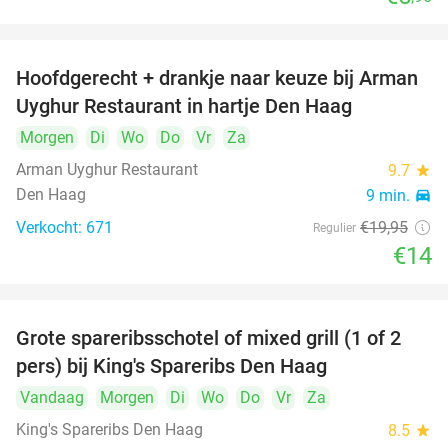
Hoofdgerecht + drankje naar keuze bij Arman
30%
Uyghur Restaurant in hartje Den Haag
Morgen
Di
Wo
Do
Vr
Za
Arman Uyghur Restaurant
9.7
star
Den Haag
9 min.
directions_car
Verkocht: 671
€19
,95
Regulier
€14
Grote spareribsschotel of mixed grill (1 of 2
32%
pers) bij King's Spareribs Den Haag
Vandaag
Morgen
Di
Wo
Do
Vr
Za
King's Spareribs Den Haag
8.5
star