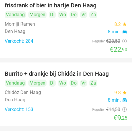
frisdrank of bier in hartje Den Haag
Vandaag
Morgen
Di
Wo
Do
Vr
Za
Momiji Ramen
8.2
star
Den Haag
8 min.
directions_car
Verkocht: 284
€28
,50
Regulier
€22
,90
Burrito + drankje bij Chidóz in Den Haag
36%
Vandaag
Morgen
Di
Wo
Do
Vr
Za
Chidóz Den Haag
9.8
star
Den Haag
8 min.
directions_car
Verkocht: 153
€14
,50
Regulier
€9
,25