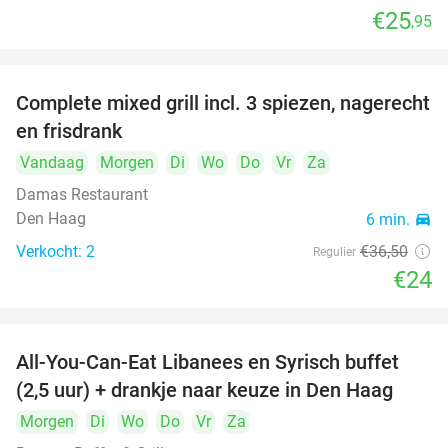
€25
,95
food
food
food
Complete mixed grill incl. 3 spiezen, nagerecht
34%
en frisdrank
food
Vandaag
Morgen
Di
Wo
Do
Vr
Za
food
Damas Restaurant
Den Haag
6 min.
directions_car
Verkocht: 2
€36
,50
Regulier
€24
All-You-Can-Eat Libanees en Syrisch buffet
31%
(2,5 uur) + drankje naar keuze in Den Haag
Morgen
Di
Wo
Do
Vr
Za
food
food