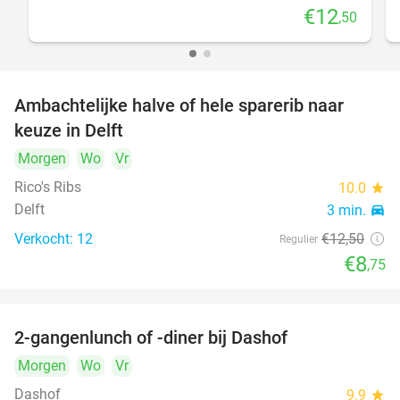
€12
,50
Ambachtelijke halve of hele sparerib naar
30%
keuze in Delft
Morgen
Wo
Vr
Rico's Ribs
10.0
star
Delft
3 min.
directions_car
Verkocht: 12
€12
,50
Regulier
€8
,75
2-gangenlunch of -diner bij Dashof
37%
Morgen
Wo
Vr
Dashof
9.9
star