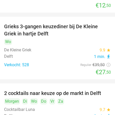
€12
,50
Grieks 3-gangen keuzediner bij De Kleine
30%
Griek in hartje Delft
Wo
De Kleine Griek
9.9
star
Delft
1 min.
directions_walk
Verkocht: 528
€39
,50
Regulier
€27
,50
2 cocktails naar keuze op de markt in Delft
50%
Morgen
Di
Wo
Do
Vr
Za
Cocktailbar Luna
9.7
star