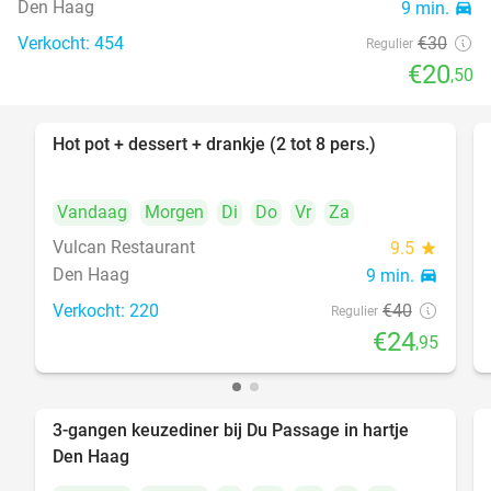
Den Haag
9 min.
directions_car
Verkocht: 454
€30
Regulier
€20
,50
Hot pot + dessert + drankje (2 tot 8 pers.)
38%
Vandaag
Morgen
Di
Do
Vr
Za
Vulcan Restaurant
9.5
star
Den Haag
9 min.
directions_car
Verkocht: 220
€40
Regulier
€24
,95
3-gangen keuzediner bij Du Passage in hartje
47%
Den Haag