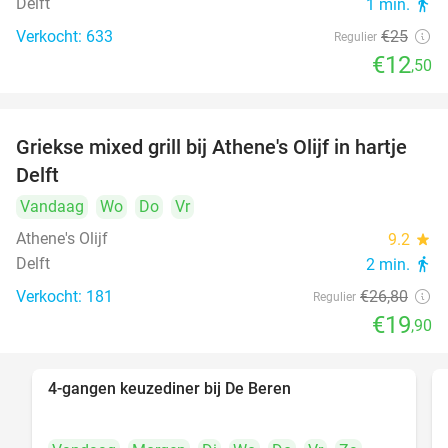
Delft
1 min.
directions_walk
Verkocht: 633
€25
Regulier
€12
,50
Griekse mixed grill bij Athene's Olijf in hartje
26%
Delft
Vandaag
Wo
Do
Vr
Athene's Olijf
9.2
star
Delft
2 min.
directions_walk
Verkocht: 181
€26
,80
Regulier
€19
,90
4-gangen keuzediner bij De Beren
46%