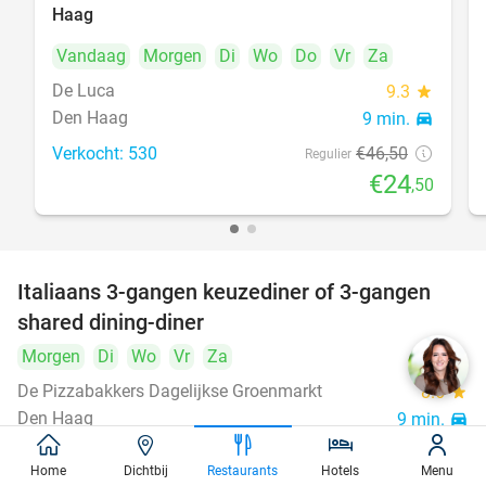
Haag
Vandaag
Morgen
Di
Wo
Do
Vr
Za
De Luca
9.3
star
Den Haag
9 min.
directions_car
Verkocht: 530
€46
,50
Regulier
€24
,50
Italiaans 3-gangen keuzediner of 3-gangen
50%
shared dining-diner
Morgen
Di
Wo
Vr
Za
De Pizzabakkers Dagelijkse Groenmarkt
8.6
star
Den Haag
9 min.
directions_car
Verkocht: 760
€39
,95
Regulier
Home
Dichtbij
Restaurants
Hotels
Menu
€19
,95