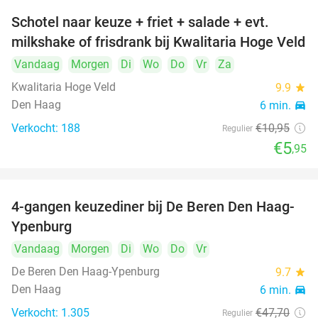
Schotel naar keuze + friet + salade + evt.
46%
milkshake of frisdrank bij Kwalitaria Hoge Veld
Vandaag
Morgen
Di
Wo
Do
Vr
Za
Kwalitaria Hoge Veld
9.9
star
Den Haag
6 min.
directions_car
Verkocht: 188
€10
,95
Regulier
€5
,95
4-gangen keuzediner bij De Beren Den Haag-
46%
Ypenburg
Vandaag
Morgen
Di
Wo
Do
Vr
De Beren Den Haag-Ypenburg
9.7
star
Den Haag
6 min.
directions_car
Verkocht: 1.305
€47
,70
Regulier