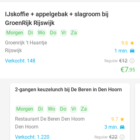
IJskoffie + appelgebak + slagroom bij
34%
GroenRijk Rijswijk
Morgen
Di
Wo
Do
Vr
Za
Groenrijk 't Haantje
9.6
star
Rijswijk
1 min.
directions_car
Verkocht: 148
€12
Regulier
€7
,95
2-gangen keuzelunch bij De Beren in Den Hoorn
43%
Morgen
Di
Wo
Do
Vr
Za
Restaurant De Beren Den Hoorn
9.7
star
Den Hoorn
3 min.
directions_car
Verkocht: 1.220
€22
Regulier