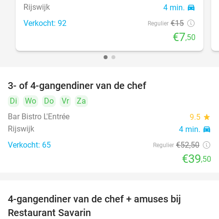
Rijswijk
4 min.
directions_car
Verkocht: 92
€15
Regulier
€7
,50
3- of 4-gangendiner van de chef
25%
Di
Wo
Do
Vr
Za
Bar Bistro L'Entrée
9.5
star
Rijswijk
4 min.
directions_car
Verkocht: 65
€52
,50
Regulier
€39
,50
4-gangendiner van de chef + amuses bij
20%
Restaurant Savarin