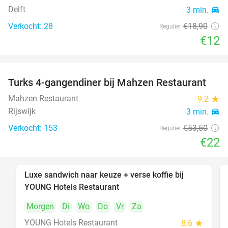
Delft
3 min.
directions_car
Verkocht: 28
€18
,90
Regulier
€12
Turks 4-gangendiner bij Mahzen Restaurant
59%
Mahzen Restaurant
9.2
star
Rijswijk
3 min.
directions_car
Verkocht: 153
€53
,50
Regulier
€22
Luxe sandwich naar keuze + verse koffie bij
50%
YOUNG Hotels Restaurant
Morgen
Di
Wo
Do
Vr
Za
YOUNG Hotels Restaurant
8.6
star