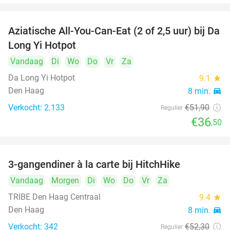
Aziatische All-You-Can-Eat (2 of 2,5 uur) bij Da
30%
Long Yi Hotpot
Vandaag
Di
Wo
Do
Vr
Za
Da Long Yi Hotpot
9.1
star
Den Haag
8 min.
directions_car
Verkocht: 2.133
€51
,90
Regulier
€36
,50
3-gangendiner à la carte bij HitchHike
24%
Vandaag
Morgen
Di
Wo
Do
Vr
Za
TRIBE Den Haag Centraal
9.4
star
Den Haag
8 min.
directions_car
Verkocht: 342
€52
,30
Regulier