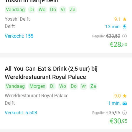
Yosshi in hartje Delft
Vandaag
Di
Wo
Do
Vr
Za
Yosshi Delft
9.1
star
Delft
13 min.
directions_walk
Verkocht: 155
€33
,50
Regulier
€28
,50
All-You-Can-Eat & Drink (2,5 uur) bij
14%
Wereldrestaurant Royal Palace
Vandaag
Morgen
Di
Wo
Do
Vr
Za
Wereldrestaurant Royal Palace
9.0
star
Delft
1 min.
directions_car
Verkocht: 5.508
€35
,95
Regulier
€30
,95