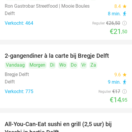
Ron Gastrobar Streetfood | Mooie Boules
8.4
star
Delft
8 min.
directions_walk
Verkocht: 464
€26
,50
Regulier
€21
,50
2-gangendiner à la carte bij Bregje Delft
12%
Vandaag
Morgen
Di
Wo
Do
Vr
Za
Bregje Delft
9.6
star
Delft
9 min.
directions_walk
Verkocht: 775
€17
Regulier
€14
,95
All-You-Can-Eat sushi en grill (2,5 uur) bij
15%