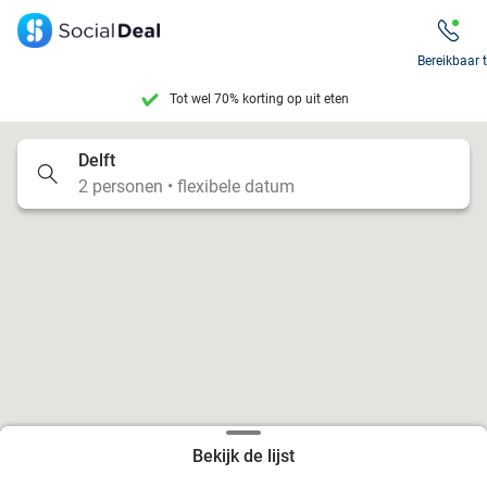
Bereikbaar 
Tot wel 70% korting op uit eten
7 dagen per week beschikbaar
Delft
2 personen • flexibele datum
10+ miljoen leden
9,4
op basis van
206.330 reviews
Tot wel 70% korting op uit eten
7 dagen per week beschikbaar
10+ miljoen leden
Bekijk de lijst