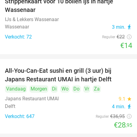
Strippenkaart voor 10 bollen ijs in hartje
36%
Wassenaar
IJs & Lekkers Wassenaar
Wassenaar
3 min.
directions_walk
Verkocht: 72
€22
Regulier
€14
All-You-Can-Eat sushi en grill (3 uur) bij
22%
Japans Restaurant UMAI in hartje Delft
Vandaag
Morgen
Di
Wo
Do
Vr
Za
Japans Restaurant UMAI
9.1
star
Delft
4 min.
directions_walk
Verkocht: 647
€36
,95
Regulier
€28
,95