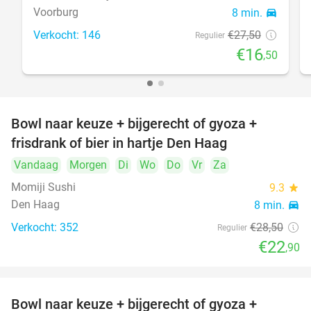
Voorburg
8 min.
directions_car
Verkocht: 146
€27
,50
Regulier
€16
,50
Bowl naar keuze + bijgerecht of gyoza +
20%
frisdrank of bier in hartje Den Haag
Vandaag
Morgen
Di
Wo
Do
Vr
Za
Momiji Sushi
9.3
star
Den Haag
8 min.
directions_car
Verkocht: 352
€28
,50
Regulier
€22
,90
Bowl naar keuze + bijgerecht of gyoza +
20%