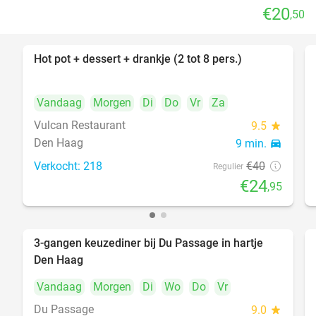
€20
,50
Hot pot + dessert + drankje (2 tot 8 pers.)
38%
Vandaag
Morgen
Di
Do
Vr
Za
Vulcan Restaurant
9.5
star
Den Haag
9 min.
directions_car
Verkocht: 218
€40
Regulier
€24
,95
3-gangen keuzediner bij Du Passage in hartje
47%
Den Haag
Vandaag
Morgen
Di
Wo
Do
Vr
Du Passage
9.0
star