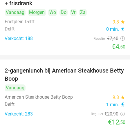
+ frisdrank
food
Vandaag
Morgen
Wo
Do
Vr
Za
Frietplein Delft
9.8
star
Delft
0 min.
directions_walk
Verkocht: 188
€7
,40
Regulier
€4
,50
2-gangenlunch bij American Steakhouse Betty
40%
Boop
Vandaag
American Steakhouse Betty Boop
9.8
star
Delft
1 min.
directions_walk
Verkocht: 283
€20
,90
Regulier
€12
,50