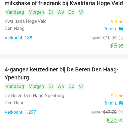
milkshake of frisdrank bij Kwalitaria Hoge Veld
Vandaag
Morgen
Di
Wo
Do
Vr
Kwalitaria Hoge Veld
9.9
star
Den Haag
6 min.
directions_car
Verkocht: 188
€10
,95
Regulier
€5
,95
4-gangen keuzediner bij De Beren Den Haag-
46%
Ypenburg
Vandaag
Morgen
Di
Wo
Do
Vr
De Beren Den Haag-Ypenburg
9.7
star
Den Haag
6 min.
directions_car
Verkocht: 1.297
€47
,70
Regulier
€25
,95