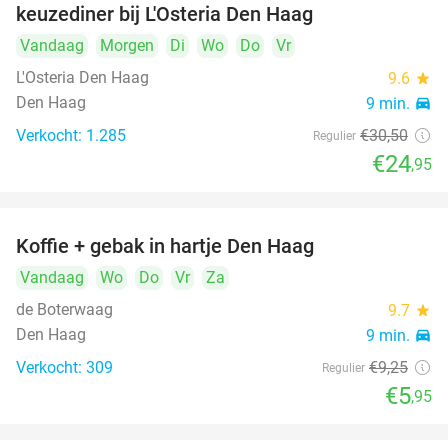
keuzediner bij L'Osteria Den Haag
Vandaag
Morgen
Di
Wo
Do
Vr
L'Osteria Den Haag
9.6
star
Den Haag
9 min.
directions_car
Verkocht: 1.285
€30
,50
Regulier
€24
,95
Koffie + gebak in hartje Den Haag
36%
Vandaag
Wo
Do
Vr
Za
de Boterwaag
9.7
star
Den Haag
9 min.
directions_car
Verkocht: 309
€9
,25
Regulier
€5
,95