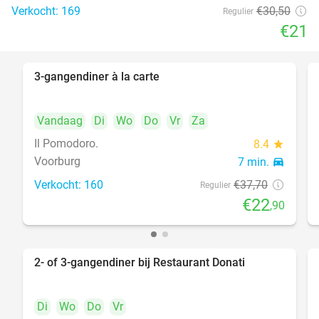
Verkocht: 169
€30
,50
Regulier
€21
3-gangendiner à la carte
39%
Vandaag
Di
Wo
Do
Vr
Za
Il Pomodoro.
8.4
star
Voorburg
7 min.
directions_car
Verkocht: 160
€37
,70
Regulier
€22
,90
2- of 3-gangendiner bij Restaurant Donati
41%
Di
Wo
Do
Vr