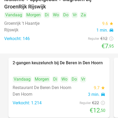
34%
GroenRijk Rijswijk
Vandaag
Morgen
Di
Wo
Do
Vr
Za
Groenrijk 't Haantje
9.6
star
Rijswijk
1 min.
directions_car
Verkocht: 146
€12
Regulier
€7
,95
2-gangen keuzelunch bij De Beren in Den Hoorn
43%
Vandaag
Morgen
Di
Wo
Do
Vr
Restaurant De Beren Den Hoorn
9.7
star
Den Hoorn
3 min.
directions_car
Verkocht: 1.214
€22
Regulier
€12
,50