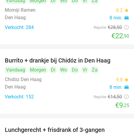
Vandaag
Morgen
Di
Wo
Do
Vr
Za
Momiji Ramen
8.2
star
Den Haag
8 min.
directions_car
Verkocht: 284
€28
,50
Regulier
€22
,90
Burrito + drankje bij Chidóz in Den Haag
36%
Vandaag
Morgen
Di
Wo
Do
Vr
Za
Chidóz Den Haag
9.8
star
Den Haag
8 min.
directions_car
Verkocht: 152
€14
,50
Regulier
€9
,25
Lunchgerecht + frisdrank of 3-gangen
18%