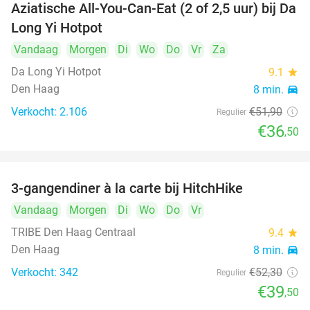
Aziatische All-You-Can-Eat (2 of 2,5 uur) bij Da
30%
Long Yi Hotpot
Vandaag
Morgen
Di
Wo
Do
Vr
Za
Da Long Yi Hotpot
9.1
star
Den Haag
8 min.
directions_car
Verkocht: 2.106
€51
,90
Regulier
€36
,50
3-gangendiner à la carte bij HitchHike
24%
Vandaag
Morgen
Di
Wo
Do
Vr
TRIBE Den Haag Centraal
9.4
star
Den Haag
8 min.
directions_car
Verkocht: 342
€52
,30
Regulier
€39
,50