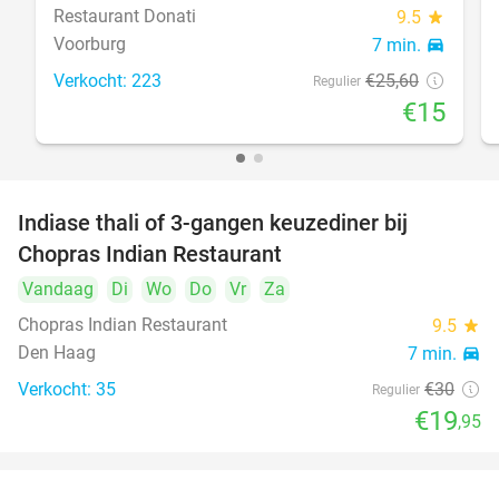
Restaurant Donati
9.5
star
Voorburg
7 min.
directions_car
Verkocht: 223
€25
,60
Regulier
€15
Indiase thali of 3-gangen keuzediner bij
34%
Chopras Indian Restaurant
Vandaag
Di
Wo
Do
Vr
Za
Chopras Indian Restaurant
9.5
star
Den Haag
7 min.
directions_car
Verkocht: 35
€30
Regulier
€19
,95