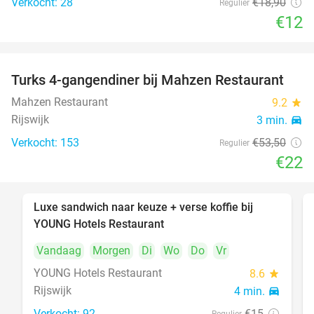
Verkocht: 28
€18
,90
Regulier
€12
Turks 4-gangendiner bij Mahzen Restaurant
59%
Mahzen Restaurant
9.2
star
Rijswijk
3 min.
directions_car
Verkocht: 153
€53
,50
Regulier
€22
Luxe sandwich naar keuze + verse koffie bij
50%
YOUNG Hotels Restaurant
Vandaag
Morgen
Di
Wo
Do
Vr
YOUNG Hotels Restaurant
8.6
star
Rijswijk
4 min.
directions_car
Verkocht: 92
€15