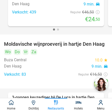
Den Haag
9 min.
directions_car
Verkocht: 439
€46
,50
Regulier
€24
,50
Moldavische wijnproeverij in hartje Den Haag
39%
Wo
Do
Vr
Za
Buza Central
10.0
star
Den Haag
9 min.
directions_car
Verkocht: 83
€16
,50
Regulier
€10
3-gangen keuzediner bij De Luca in hartje Den
47%
Haag
Home
Dichtbij
Restaurants
Hotels
Menu