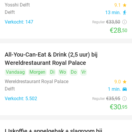
Yosshi Delft
9.1
star
Delft
13 min.
directions_walk
Verkocht: 147
€33
,50
Regulier
€28
,50
All-You-Can-Eat & Drink (2,5 uur) bij
14%
Wereldrestaurant Royal Palace
Vandaag
Morgen
Di
Wo
Do
Vr
Wereldrestaurant Royal Palace
9.0
star
Delft
1 min.
directions_car
Verkocht: 5.502
€35
,95
Regulier
€30
,95
IJskoffie + appelgebak + slagroom bij