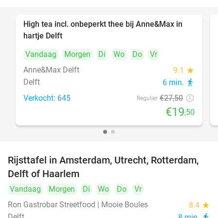
High tea incl. onbeperkt thee bij Anne&Max in
29%
hartje Delft
Vandaag
Morgen
Di
Wo
Do
Vr
Anne&Max Delft
9.1
star
Delft
6 min.
directions_walk
Verkocht: 645
€27
,50
Regulier
€19
,50
Rijsttafel in Amsterdam, Utrecht, Rotterdam,
19%
Delft of Haarlem
Vandaag
Morgen
Di
Wo
Do
Vr
Ron Gastrobar Streetfood | Mooie Boules
8.4
star
Delft
8 min.
directions_walk