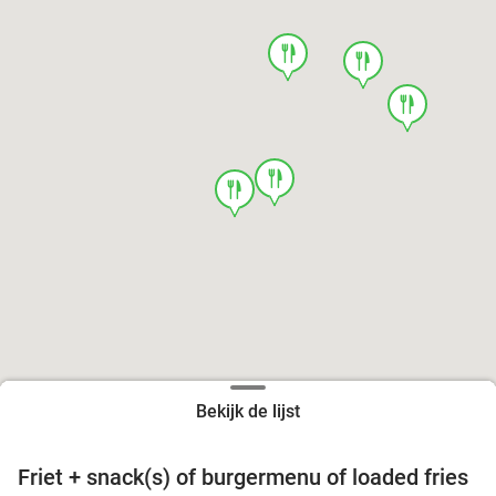
food
food
food
food
food
Bekijk de lijst
Friet + snack(s) of burgermenu of loaded fries
39%
food
food