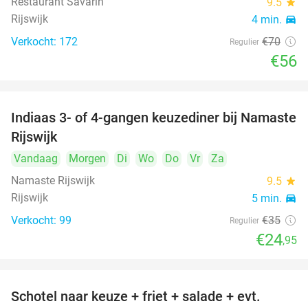
Restaurant Savarin
9.5
star
Rijswijk
4 min.
directions_car
Verkocht: 172
€70
Regulier
€56
Indiaas 3- of 4-gangen keuzediner bij Namaste
29%
Rijswijk
Vandaag
Morgen
Di
Wo
Do
Vr
Za
Namaste Rijswijk
9.5
star
Rijswijk
5 min.
directions_car
Verkocht: 99
€35
Regulier
€24
,95
Schotel naar keuze + friet + salade + evt.
46%