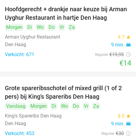
Hoofdgerecht + drankje naar keuze bij Arman
30%
Uyghur Restaurant in hartje Den Haag
Morgen
Di
Wo
Do
Vr
Za
Arman Uyghur Restaurant
9.7
star
Den Haag
9 min.
directions_car
Verkocht: 671
€19
,95
Regulier
€14
Grote spareribsschotel of mixed grill (1 of 2
32%
pers) bij King's Spareribs Den Haag
Vandaag
Morgen
Di
Wo
Do
Vr
Za
King's Spareribs Den Haag
8.5
star
Den Haag
9 min.
directions_car
Verkocht: 453
€30
Regulier