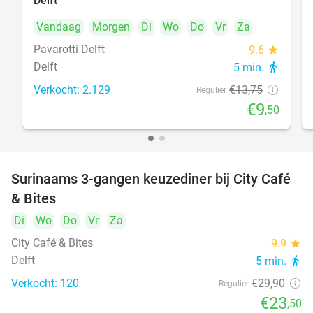
Delft
Vandaag
Morgen
Di
Wo
Do
Vr
Za
Pavarotti Delft
9.6
star
Delft
5 min.
directions_walk
Verkocht: 2.129
€13
,75
Regulier
€9
,50
Surinaams 3-gangen keuzediner bij City Café
21%
& Bites
Di
Wo
Do
Vr
Za
City Café & Bites
9.9
star
Delft
5 min.
directions_walk
Verkocht: 120
€29
,90
Regulier
€23
,50