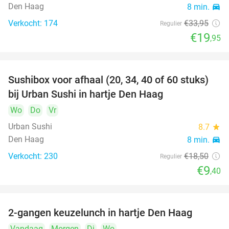
Den Haag
8 min.
directions_car
Verkocht: 174
€33
,95
Regulier
€19
,95
Sushibox voor afhaal (20, 34, 40 of 60 stuks)
49%
bij Urban Sushi in hartje Den Haag
Wo
Do
Vr
Urban Sushi
8.7
star
Den Haag
8 min.
directions_car
Verkocht: 230
€18
,50
Regulier
€9
,40
2-gangen keuzelunch in hartje Den Haag
43%
Vandaag
Morgen
Di
Wo