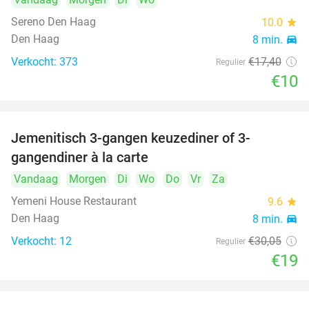
Sereno Den Haag
10.0
star
Den Haag
8 min.
directions_car
Verkocht: 373
€17
,40
Regulier
€10
Jemenitisch 3-gangen keuzediner of 3-
37%
gangendiner à la carte
Vandaag
Morgen
Di
Wo
Do
Vr
Za
Yemeni House Restaurant
9.6
star
Den Haag
8 min.
directions_car
Verkocht: 12
€30
,05
Regulier
€19