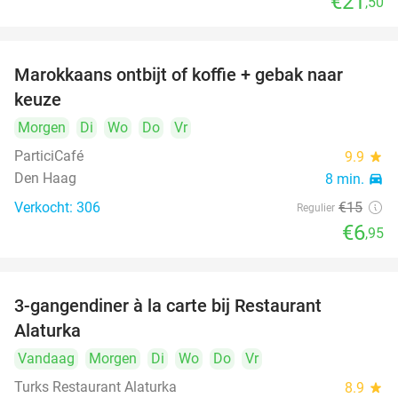
€21
,50
Marokkaans ontbijt of koffie + gebak naar
54%
keuze
Morgen
Di
Wo
Do
Vr
ParticiCafé
9.9
star
Den Haag
8 min.
directions_car
Verkocht: 306
€15
Regulier
€6
,95
3-gangendiner à la carte bij Restaurant
41%
Alaturka
Vandaag
Morgen
Di
Wo
Do
Vr
Turks Restaurant Alaturka
8.9
star