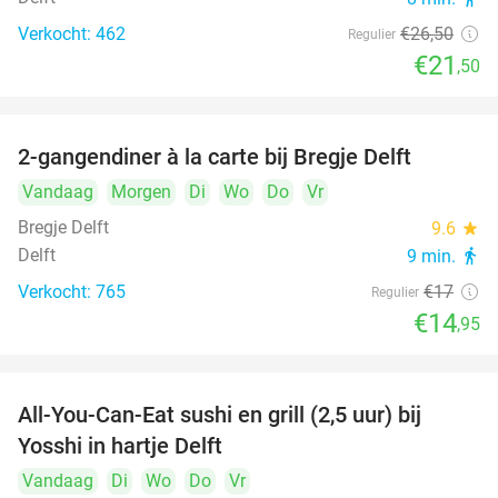
Verkocht: 462
€26
,50
Regulier
€21
,50
2-gangendiner à la carte bij Bregje Delft
12%
Vandaag
Morgen
Di
Wo
Do
Vr
Bregje Delft
9.6
star
Delft
9 min.
directions_walk
Verkocht: 765
€17
Regulier
€14
,95
All-You-Can-Eat sushi en grill (2,5 uur) bij
15%
Yosshi in hartje Delft
Vandaag
Di
Wo
Do
Vr