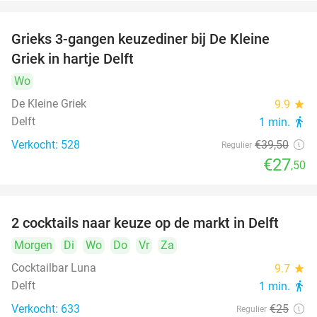
Grieks 3-gangen keuzediner bij De Kleine
30%
Griek in hartje Delft
Wo
De Kleine Griek
9.9
star
Delft
1 min.
directions_walk
Verkocht: 528
€39
,50
Regulier
€27
,50
2 cocktails naar keuze op de markt in Delft
50%
Morgen
Di
Wo
Do
Vr
Za
Cocktailbar Luna
9.7
star
Delft
1 min.
directions_walk
Verkocht: 633
€25
Regulier