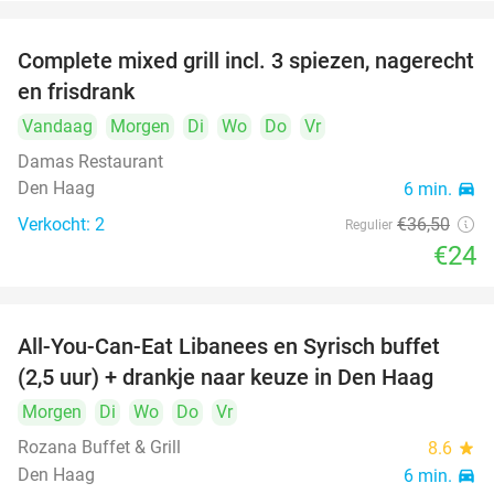
Complete mixed grill incl. 3 spiezen, nagerecht
34%
en frisdrank
Vandaag
Morgen
Di
Wo
Do
Vr
Damas Restaurant
Den Haag
6 min.
directions_car
Verkocht: 2
€36
,50
Regulier
€24
All-You-Can-Eat Libanees en Syrisch buffet
31%
(2,5 uur) + drankje naar keuze in Den Haag
Morgen
Di
Wo
Do
Vr
Rozana Buffet & Grill
8.6
star
Den Haag
6 min.
directions_car