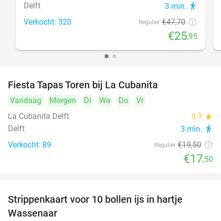
Delft
3 min.
directions_walk
Verkocht: 320
€47
,70
Regulier
€25
,95
Fiesta Tapas Toren bij La Cubanita
10%
Vandaag
Morgen
Di
Wo
Do
Vr
La Cubanita Delft
9.7
star
Delft
3 min.
directions_walk
Verkocht: 89
€19
,50
Regulier
€17
,50
Strippenkaart voor 10 bollen ijs in hartje
36%
Wassenaar