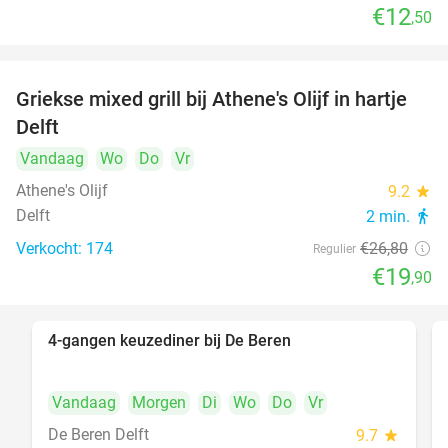
€12
,50
Griekse mixed grill bij Athene's Olijf in hartje
26%
Delft
Vandaag
Wo
Do
Vr
Athene's Olijf
9.2
star
Delft
2 min.
directions_walk
Verkocht: 174
€26
,80
Regulier
€19
,90
4-gangen keuzediner bij De Beren
46%
Vandaag
Morgen
Di
Wo
Do
Vr
De Beren Delft
9.7
star