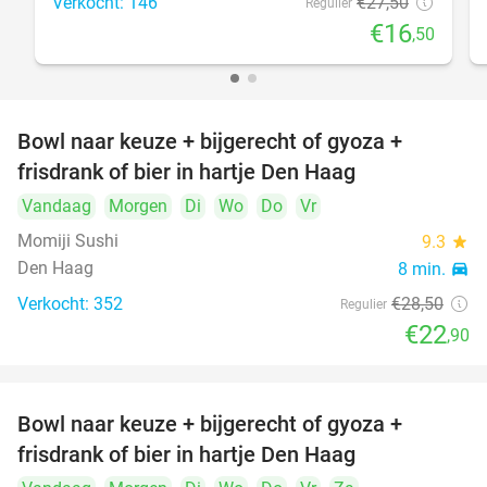
Verkocht: 146
€27
,50
Regulier
€16
,50
Bowl naar keuze + bijgerecht of gyoza +
20%
frisdrank of bier in hartje Den Haag
Vandaag
Morgen
Di
Wo
Do
Vr
Momiji Sushi
9.3
star
Den Haag
8 min.
directions_car
Verkocht: 352
€28
,50
Regulier
€22
,90
Bowl naar keuze + bijgerecht of gyoza +
20%
frisdrank of bier in hartje Den Haag