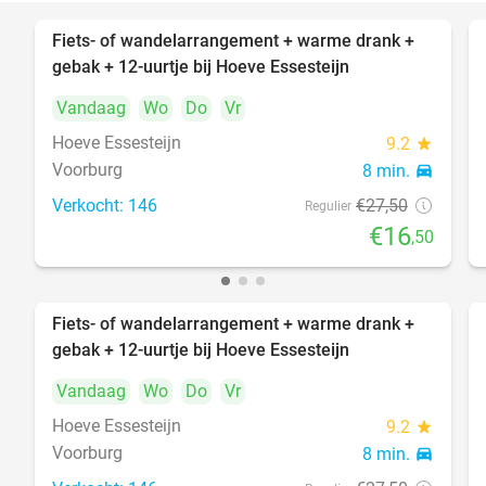
Fiets- of wandelarrangement + warme drank +
40%
gebak + 12-uurtje bij Hoeve Essesteijn
Vandaag
Wo
Do
Vr
Hoeve Essesteijn
9.2
star
Voorburg
8 min.
directions_car
Verkocht: 146
€27
,50
Regulier
€16
,50
Fiets- of wandelarrangement + warme drank +
40%
gebak + 12-uurtje bij Hoeve Essesteijn
Vandaag
Wo
Do
Vr
Hoeve Essesteijn
9.2
star
Voorburg
8 min.
directions_car