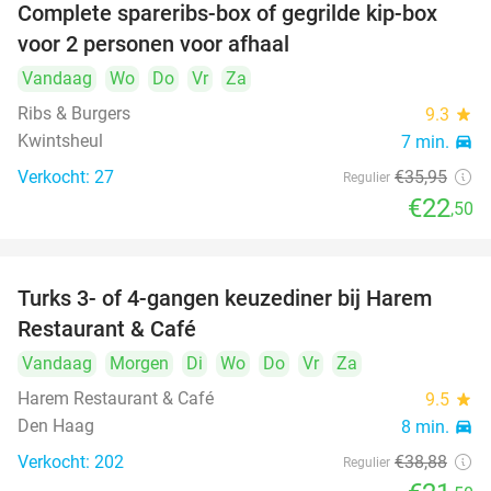
Complete spareribs-box of gegrilde kip-box
37%
voor 2 personen voor afhaal
Vandaag
Wo
Do
Vr
Za
Ribs & Burgers
9.3
star
Kwintsheul
7 min.
directions_car
Verkocht: 27
€35
,95
Regulier
€22
,50
Turks 3- of 4-gangen keuzediner bij Harem
45%
Restaurant & Café
Vandaag
Morgen
Di
Wo
Do
Vr
Za
Harem Restaurant & Café
9.5
star
Den Haag
8 min.
directions_car
Verkocht: 202
€38
,88
Regulier