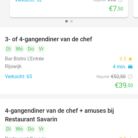
Regulier
€7
,50
3- of 4-gangendiner van de chef
25%
Di
Wo
Do
Vr
Bar Bistro L'Entrée
9.5
star
Rijswijk
4 min.
directions_car
Verkocht: 65
€52
,50
Regulier
€39
,50
4-gangendiner van de chef + amuses bij
20%
Restaurant Savarin
Di
Wo
Do
Vr