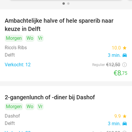
Ambachtelijke halve of hele sparerib naar
30%
keuze in Delft
Morgen
Wo
Vr
Rico's Ribs
10.0
star
Delft
3 min.
directions_car
Verkocht: 12
€12
,50
Regulier
€8
,75
2-gangenlunch of -diner bij Dashof
37%
Morgen
Wo
Vr
Dashof
9.9
star
Delft
3 min.
directions_car