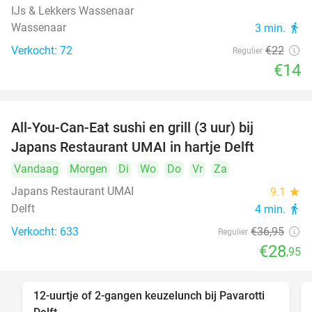
IJs & Lekkers Wassenaar
Wassenaar
3 min.
directions_walk
Verkocht: 72
€22
Regulier
€14
All-You-Can-Eat sushi en grill (3 uur) bij
22%
Japans Restaurant UMAI in hartje Delft
Vandaag
Morgen
Di
Wo
Do
Vr
Za
Japans Restaurant UMAI
9.1
star
Delft
4 min.
directions_walk
Verkocht: 633
€36
,95
Regulier
€28
,95
12-uurtje of 2-gangen keuzelunch bij Pavarotti
31%