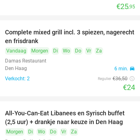
€25
,95
food
food
food
Complete mixed grill incl. 3 spiezen, nagerecht
34%
en frisdrank
food
Vandaag
Morgen
Di
Wo
Do
Vr
Za
food
Damas Restaurant
Den Haag
6 min.
directions_car
Verkocht: 2
€36
,50
Regulier
€24
All-You-Can-Eat Libanees en Syrisch buffet
31%
(2,5 uur) + drankje naar keuze in Den Haag
Morgen
Di
Wo
Do
Vr
Za
food
food