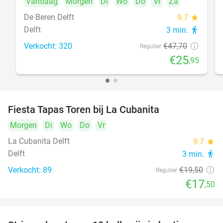
Vandaag
Morgen
Di
Wo
Do
Vr
Za
De Beren Delft
9.7
star
Delft
3 min.
directions_walk
Verkocht: 320
€47
,70
Regulier
€25
,95
Fiesta Tapas Toren bij La Cubanita
10%
Morgen
Di
Wo
Do
Vr
La Cubanita Delft
9.7
star
Delft
3 min.
directions_walk
Verkocht: 89
€19
,50
Regulier
€17
,50