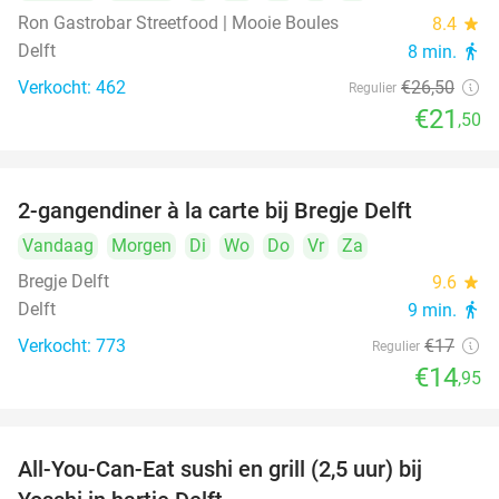
Ron Gastrobar Streetfood | Mooie Boules
8.4
star
Delft
8 min.
directions_walk
Verkocht: 462
€26
,50
Regulier
€21
,50
2-gangendiner à la carte bij Bregje Delft
12%
Vandaag
Morgen
Di
Wo
Do
Vr
Za
Bregje Delft
9.6
star
Delft
9 min.
directions_walk
Verkocht: 773
€17
Regulier
€14
,95
All-You-Can-Eat sushi en grill (2,5 uur) bij
15%