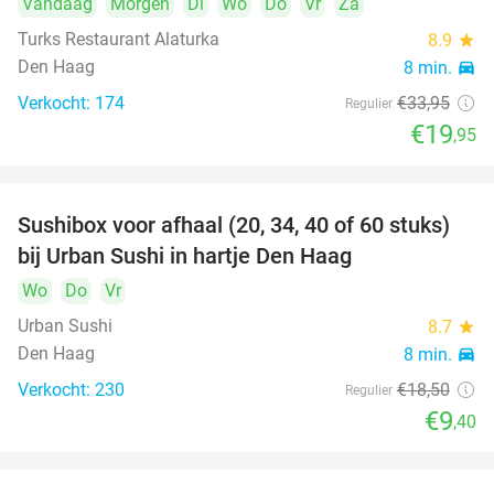
Vandaag
Morgen
Di
Wo
Do
Vr
Za
Turks Restaurant Alaturka
8.9
star
Den Haag
8 min.
directions_car
Verkocht: 174
€33
,95
Regulier
€19
,95
Sushibox voor afhaal (20, 34, 40 of 60 stuks)
49%
bij Urban Sushi in hartje Den Haag
Wo
Do
Vr
Urban Sushi
8.7
star
Den Haag
8 min.
directions_car
Verkocht: 230
€18
,50
Regulier
€9
,40