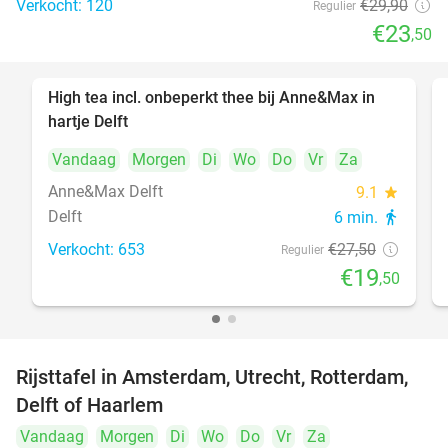
Verkocht: 120
€29
,90
Regulier
€23
,50
High tea incl. onbeperkt thee bij Anne&Max in
29%
hartje Delft
Vandaag
Morgen
Di
Wo
Do
Vr
Za
Anne&Max Delft
9.1
star
Delft
6 min.
directions_walk
Verkocht: 653
€27
,50
Regulier
€19
,50
Rijsttafel in Amsterdam, Utrecht, Rotterdam,
19%
Delft of Haarlem
Vandaag
Morgen
Di
Wo
Do
Vr
Za