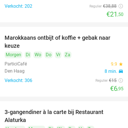
Verkocht: 202
€38
,88
Regulier
€21
,50
Marokkaans ontbijt of koffie + gebak naar
54%
keuze
Morgen
Di
Wo
Do
Vr
Za
ParticiCafé
9.9
star
Den Haag
8 min.
directions_car
Verkocht: 306
€15
Regulier
food
food
€6
,95
3-gangendiner à la carte bij Restaurant
41%
Alaturka