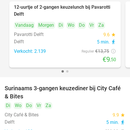
12-uurtje of 2-gangen keuzelunch bij Pavarotti
31%
Delft
Vandaag
Morgen
Di
Wo
Do
Vr
Za
Pavarotti Delft
9.6
star
Delft
5 min.
directions_walk
Verkocht: 2.139
€13
,75
Regulier
€9
,50
Surinaams 3-gangen keuzediner bij City Café
21%
& Bites
Di
Wo
Do
Vr
Za
City Café & Bites
9.9
star
Delft
5 min.
directions_walk