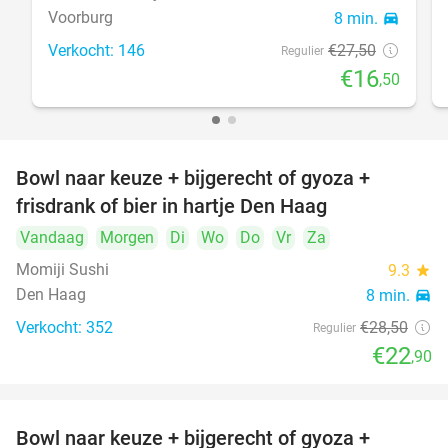
Voorburg
8 min.
directions_car
Verkocht: 146
€27
,50
Regulier
€16
,50
Bowl naar keuze + bijgerecht of gyoza +
20%
frisdrank of bier in hartje Den Haag
Vandaag
Morgen
Di
Wo
Do
Vr
Za
Momiji Sushi
9.3
star
Den Haag
8 min.
directions_car
Verkocht: 352
€28
,50
Regulier
€22
,90
Bowl naar keuze + bijgerecht of gyoza +
20%