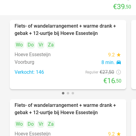
€39
,50
Fiets- of wandelarrangement + warme drank +
40%
gebak + 12-uurtje bij Hoeve Essesteijn
Wo
Do
Vr
Za
Hoeve Essesteijn
9.2
star
Voorburg
8 min.
directions_car
Verkocht: 146
€27
,50
Regulier
€16
,50
Fiets- of wandelarrangement + warme drank +
40%
gebak + 12-uurtje bij Hoeve Essesteijn
Wo
Do
Vr
Za
Hoeve Essesteijn
9.2
star