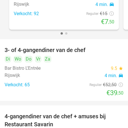
Rijswijk
4 min.
directions_car
Verkocht: 92
€15
Regulier
€7
,50
3- of 4-gangendiner van de chef
25%
Di
Wo
Do
Vr
Za
Bar Bistro L'Entrée
9.5
star
Rijswijk
4 min.
directions_car
Verkocht: 65
€52
,50
Regulier
€39
,50
4-gangendiner van de chef + amuses bij
20%
Restaurant Savarin