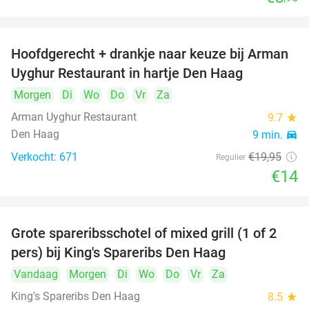
Hoofdgerecht + drankje naar keuze bij Arman
30%
Uyghur Restaurant in hartje Den Haag
Morgen
Di
Wo
Do
Vr
Za
Arman Uyghur Restaurant
9.7
star
Den Haag
9 min.
directions_car
Verkocht: 671
€19
,95
Regulier
€14
Grote spareribsschotel of mixed grill (1 of 2
32%
pers) bij King's Spareribs Den Haag
Vandaag
Morgen
Di
Wo
Do
Vr
Za
King's Spareribs Den Haag
8.5
star