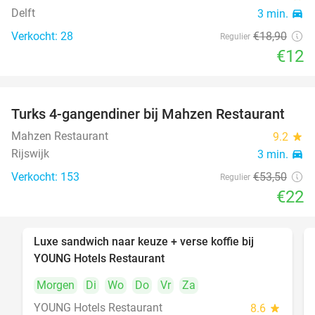
Delft
3 min.
directions_car
Verkocht: 28
€18
,90
Regulier
€12
Turks 4-gangendiner bij Mahzen Restaurant
59%
Mahzen Restaurant
9.2
star
Rijswijk
3 min.
directions_car
Verkocht: 153
€53
,50
Regulier
€22
Luxe sandwich naar keuze + verse koffie bij
50%
YOUNG Hotels Restaurant
Morgen
Di
Wo
Do
Vr
Za
YOUNG Hotels Restaurant
8.6
star