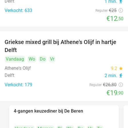
Delft
1 min.
directions_walk
Verkocht: 633
€25
Regulier
€12
,50
Griekse mixed grill bij Athene's Olijf in hartje
26%
Delft
Vandaag
Wo
Do
Vr
Athene's Olijf
9.2
star
Delft
2 min.
directions_walk
Verkocht: 179
€26
,80
Regulier
€19
,90
4-gangen keuzediner bij De Beren
46%