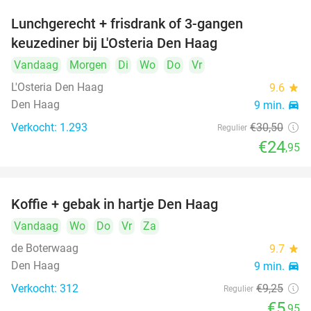
Lunchgerecht + frisdrank of 3-gangen
18%
keuzediner bij L'Osteria Den Haag
Vandaag
Morgen
Di
Wo
Do
Vr
L'Osteria Den Haag
9.6
star
Den Haag
9 min.
directions_car
Verkocht: 1.293
€30
,50
Regulier
€24
,95
Koffie + gebak in hartje Den Haag
36%
Vandaag
Wo
Do
Vr
Za
de Boterwaag
9.7
star
Den Haag
9 min.
directions_car
Verkocht: 312
€9
,25
Regulier
€5
,95