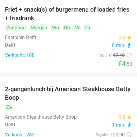
Friet + snack(s) of burgermenu of loaded fries
39%
+ frisdrank
Vandaag
Morgen
Wo
Do
Vr
Za
Frietplein Delft
9.8
star
Delft
0 min.
directions_walk
Verkocht: 188
€7
,40
Regulier
€4
,50
2-gangenlunch bij American Steakhouse Betty
40%
Boop
Za
American Steakhouse Betty Boop
9.8
star
Delft
1 min.
directions_walk
Verkocht: 283
€20
,90
Regulier