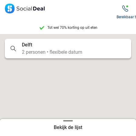
Tot wel 70% korting op uit eten
Bereikbaar 
7 dagen per week beschikbaar
10+ miljoen leden
Delft
2 personen • flexibele datum
9,4
op basis van
206.310 reviews
Tot wel 70% korting op uit eten
7 dagen per week beschikbaar
10+ miljoen leden
Bekijk de lijst