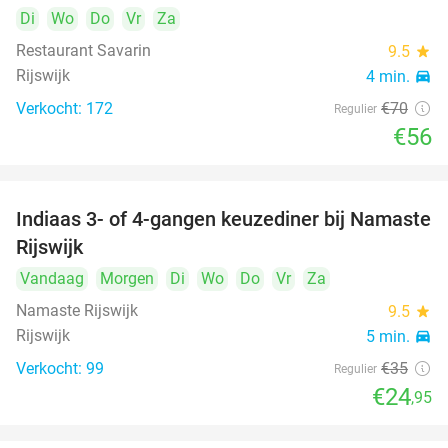
Di
Wo
Do
Vr
Za
Restaurant Savarin
9.5
star
Rijswijk
4 min.
directions_car
Verkocht: 172
€70
Regulier
€56
Indiaas 3- of 4-gangen keuzediner bij Namaste
29%
Rijswijk
Vandaag
Morgen
Di
Wo
Do
Vr
Za
Namaste Rijswijk
9.5
star
Rijswijk
5 min.
directions_car
Verkocht: 99
€35
Regulier
€24
,95