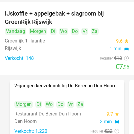
IJskoffie + appelgebak + slagroom bij
34%
GroenRijk Rijswijk
Vandaag
Morgen
Di
Wo
Do
Vr
Za
Groenrijk 't Haantje
9.6
star
Rijswijk
1 min.
directions_car
Verkocht: 148
€12
Regulier
€7
,95
2-gangen keuzelunch bij De Beren in Den Hoorn
43%
Morgen
Di
Wo
Do
Vr
Za
Restaurant De Beren Den Hoorn
9.7
star
Den Hoorn
3 min.
directions_car
Verkocht: 1.220
€22
Regulier