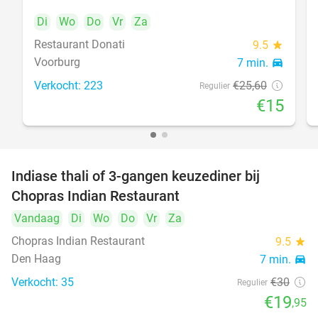
Di
Wo
Do
Vr
Za
Restaurant Donati
food
9.5
star
Voorburg
7 min.
directions_car
Verkocht: 223
€25
,60
Regulier
€15
Indiase thali of 3-gangen keuzediner bij
34%
Chopras Indian Restaurant
food
Vandaag
Di
Wo
Do
Vr
Za
Chopras Indian Restaurant
9.5
star
Den Haag
7 min.
directions_car
Verkocht: 35
€30
Regulier
€19
,95