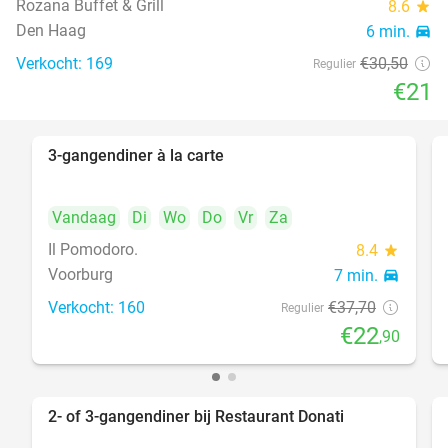
Rozana Buffet & Grill
8.6
star
food
Den Haag
6 min.
directions_car
Verkocht: 169
€30
,50
Regulier
€21
3-gangendiner à la carte
39%
Vandaag
Di
Wo
Do
Vr
Za
Il Pomodoro.
8.4
star
Voorburg
7 min.
directions_car
Verkocht: 160
€37
,70
Regulier
€22
,90
2- of 3-gangendiner bij Restaurant Donati
41%