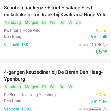
Schotel naar keuze + friet + salade + evt.
46%
milkshake of frisdrank bij Kwalitaria Hoge Veld
Vandaag
Morgen
Di
Wo
Do
Vr
Za
Kwalitaria Hoge Veld
9.9
star
Den Haag
6 min.
directions_car
Verkocht: 188
€10
,95
Regulier
€5
,95
4-gangen keuzediner bij De Beren Den Haag-
46%
Ypenburg
Vandaag
Morgen
Di
Wo
Do
Vr
De Beren Den Haag-Ypenburg
9.7
star
Den Haag
6 min.
directions_car
Verkocht: 1.302
€47
,70
Regulier