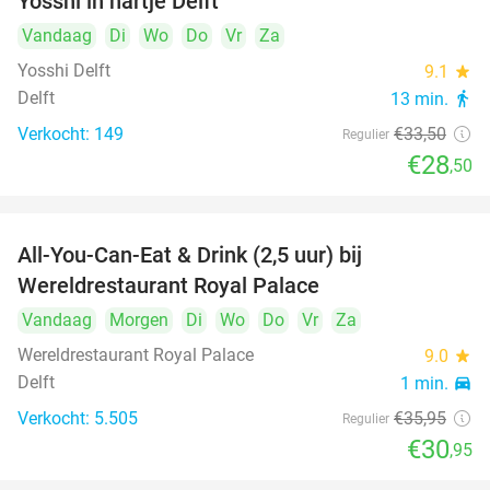
Yosshi in hartje Delft
Vandaag
Di
Wo
Do
Vr
Za
Yosshi Delft
9.1
star
Delft
13 min.
directions_walk
Verkocht: 149
€33
,50
Regulier
€28
,50
All-You-Can-Eat & Drink (2,5 uur) bij
14%
Wereldrestaurant Royal Palace
Vandaag
Morgen
Di
Wo
Do
Vr
Za
Wereldrestaurant Royal Palace
9.0
star
Delft
1 min.
directions_car
Verkocht: 5.505
€35
,95
Regulier
€30
,95