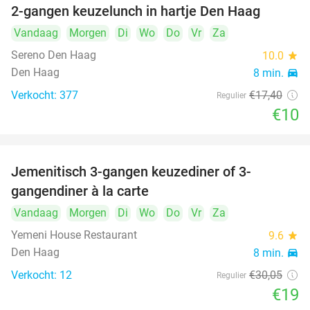
2-gangen keuzelunch in hartje Den Haag
43%
Vandaag
Morgen
Di
Wo
Do
Vr
Za
Sereno Den Haag
10.0
star
Den Haag
8 min.
directions_car
Verkocht: 377
€17
,40
Regulier
€10
Jemenitisch 3-gangen keuzediner of 3-
37%
gangendiner à la carte
Vandaag
Morgen
Di
Wo
Do
Vr
Za
Yemeni House Restaurant
9.6
star
Den Haag
8 min.
directions_car
Verkocht: 12
€30
,05
Regulier
€19