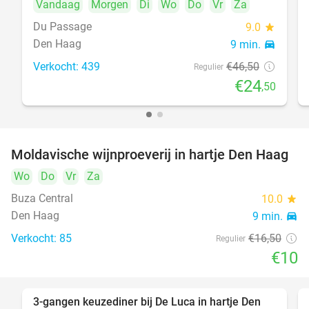
Vandaag
Morgen
Di
Wo
Do
Vr
Za
Du Passage
9.0
star
Den Haag
9 min.
directions_car
Verkocht: 439
€46
,50
Regulier
€24
,50
Moldavische wijnproeverij in hartje Den Haag
39%
Wo
Do
Vr
Za
Buza Central
10.0
star
Den Haag
9 min.
directions_car
Verkocht: 85
€16
,50
Regulier
€10
3-gangen keuzediner bij De Luca in hartje Den
47%