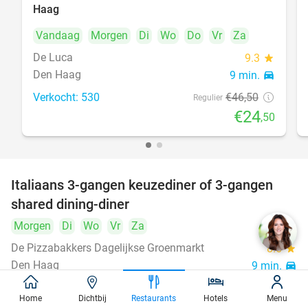
Haag
Vandaag
Morgen
Di
Wo
Do
Vr
Za
De Luca
9.3
star
Den Haag
9 min.
directions_car
Verkocht: 530
€46
,50
Regulier
€24
,50
Italiaans 3-gangen keuzediner of 3-gangen
50%
shared dining-diner
Morgen
Di
Wo
Vr
Za
De Pizzabakkers Dagelijkse Groenmarkt
8.6
star
Den Haag
9 min.
directions_car
Verkocht: 760
€39
,95
Regulier
Home
Dichtbij
Restaurants
Hotels
Menu
€19
,95