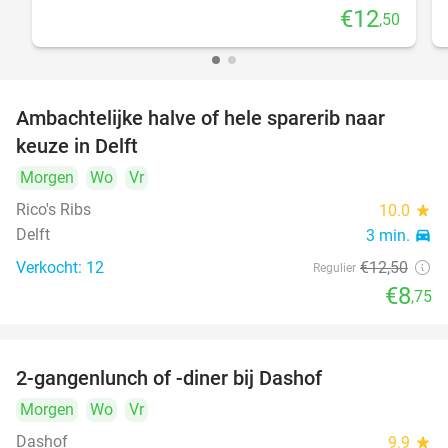
€12
,50
Ambachtelijke halve of hele sparerib naar
30%
keuze in Delft
Morgen
Wo
Vr
Rico's Ribs
10.0
star
Delft
3 min.
directions_car
Verkocht: 12
€12
,50
Regulier
€8
,75
2-gangenlunch of -diner bij Dashof
37%
Morgen
Wo
Vr
Dashof
9.9
star