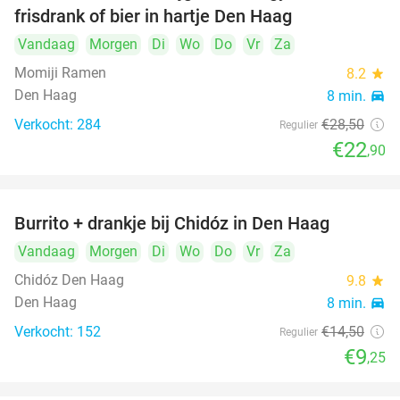
frisdrank of bier in hartje Den Haag
Vandaag
Morgen
Di
Wo
Do
Vr
Za
Momiji Ramen
8.2
star
Den Haag
8 min.
directions_car
Verkocht: 284
€28
,50
Regulier
€22
,90
Burrito + drankje bij Chidóz in Den Haag
36%
Vandaag
Morgen
Di
Wo
Do
Vr
Za
Chidóz Den Haag
9.8
star
Den Haag
8 min.
directions_car
Verkocht: 152
€14
,50
Regulier
€9
,25