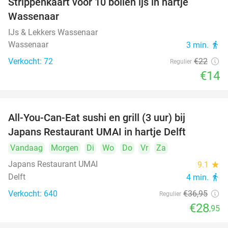
Strippenkaart voor 10 bollen ijs in hartje
36%
Wassenaar
IJs & Lekkers Wassenaar
Wassenaar
3 min.
directions_walk
Verkocht: 72
€22
Regulier
€14
All-You-Can-Eat sushi en grill (3 uur) bij
22%
Japans Restaurant UMAI in hartje Delft
Vandaag
Morgen
Di
Wo
Do
Vr
Za
Japans Restaurant UMAI
9.1
star
Delft
4 min.
directions_walk
Verkocht: 640
€36
,95
Regulier
€28
,95