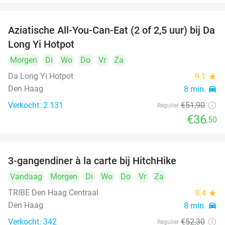
Aziatische All-You-Can-Eat (2 of 2,5 uur) bij Da
30%
Long Yi Hotpot
Morgen
Di
Wo
Do
Vr
Za
Da Long Yi Hotpot
9.1
star
Den Haag
8 min.
directions_car
Verkocht: 2.131
€51
,90
Regulier
€36
,50
3-gangendiner à la carte bij HitchHike
24%
Vandaag
Morgen
Di
Wo
Do
Vr
Za
TRIBE Den Haag Centraal
9.4
star
Den Haag
8 min.
directions_car
Verkocht: 342
€52
,30
Regulier