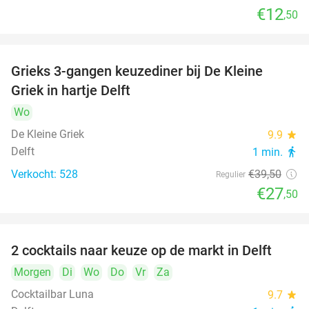
€12
,50
Grieks 3-gangen keuzediner bij De Kleine
30%
Griek in hartje Delft
Wo
De Kleine Griek
9.9
star
Delft
1 min.
directions_walk
Verkocht: 528
€39
,50
Regulier
€27
,50
2 cocktails naar keuze op de markt in Delft
50%
Morgen
Di
Wo
Do
Vr
Za
Cocktailbar Luna
9.7
star