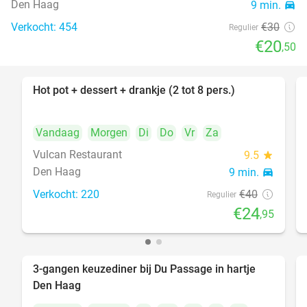
Den Haag
9 min.
directions_car
Verkocht: 454
€30
Regulier
€20
,50
Hot pot + dessert + drankje (2 tot 8 pers.)
38%
Vandaag
Morgen
Di
Do
Vr
Za
Vulcan Restaurant
9.5
star
Den Haag
9 min.
directions_car
Verkocht: 220
€40
Regulier
€24
,95
3-gangen keuzediner bij Du Passage in hartje
47%
Den Haag