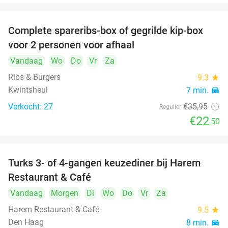
Complete spareribs-box of gegrilde kip-box
37%
voor 2 personen voor afhaal
Vandaag
Wo
Do
Vr
Za
Ribs & Burgers
9.3
star
Kwintsheul
7 min.
directions_car
Verkocht: 27
€35
,95
Regulier
€22
,50
Turks 3- of 4-gangen keuzediner bij Harem
45%
Restaurant & Café
Vandaag
Morgen
Di
Wo
Do
Vr
Za
Harem Restaurant & Café
9.5
star
Den Haag
8 min.
directions_car