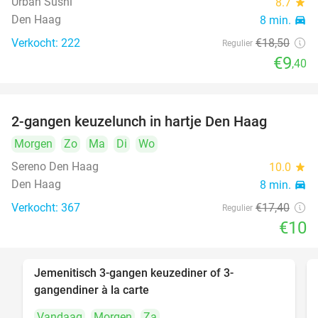
Urban Sushi
8.7
star
Den Haag
8 min.
directions_car
Verkocht: 222
€18
,50
Regulier
€9
,40
2-gangen keuzelunch in hartje Den Haag
43%
Morgen
Zo
Ma
Di
Wo
Sereno Den Haag
10.0
star
Den Haag
8 min.
directions_car
Verkocht: 367
€17
,40
Regulier
€10
Jemenitisch 3-gangen keuzediner of 3-
37%
gangendiner à la carte
Vandaag
Morgen
Za