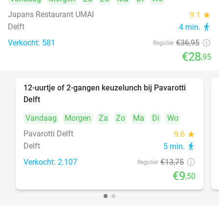
Japans Restaurant UMAI
9.1
star
Delft
4 min.
directions_walk
Verkocht: 581
€36
,95
Regulier
€28
,95
12-uurtje of 2-gangen keuzelunch bij Pavarotti
31%
Delft
Vandaag
Morgen
Za
Zo
Ma
Di
Wo
Pavarotti Delft
9.6
star
Delft
5 min.
directions_walk
Verkocht: 2.107
€13
,75
Regulier
€9
,50