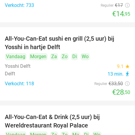
Verkocht: 733
€17
Regulier
€14
,95
All-You-Can-Eat sushi en grill (2,5 uur) bij
15%
Yosshi in hartje Delft
Vandaag
Morgen
Za
Zo
Di
Wo
Yosshi Delft
9.1
star
Delft
13 min.
directions_walk
Verkocht: 118
€33
,50
Regulier
€28
,50
All-You-Can-Eat & Drink (2,5 uur) bij
14%
Wereldrestaurant Royal Palace
Vandaag
Morgen
Za
Zo
Ma
Di
Wo