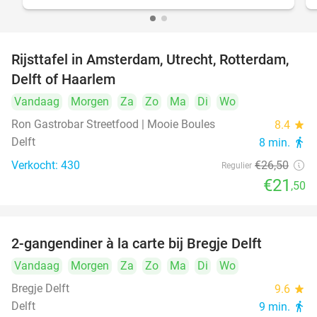
Rijsttafel in Amsterdam, Utrecht, Rotterdam,
19%
Delft of Haarlem
Vandaag
Morgen
Za
Zo
Ma
Di
Wo
Ron Gastrobar Streetfood | Mooie Boules
8.4
star
Delft
8 min.
directions_walk
Verkocht: 430
€26
,50
Regulier
€21
,50
2-gangendiner à la carte bij Bregje Delft
12%
Vandaag
Morgen
Za
Zo
Ma
Di
Wo
Bregje Delft
9.6
star
Delft
9 min.
directions_walk