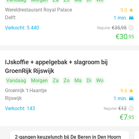
Wereldrestaurant Royal Palace
9.0
star
Delft
1 min.
directions_car
Verkocht: 5.440
€35
,95
Regulier
€30
,95
IJskoffie + appelgebak + slagroom bij
34%
GroenRijk Rijswijk
Vandaag
Morgen
Za
Zo
Ma
Di
Wo
Groenrijk 't Haantje
9.6
star
Rijswijk
1 min.
directions_car
Verkocht: 143
€12
Regulier
€7
,95
2-gangen keuzelunch bij De Beren in Den Hoorn