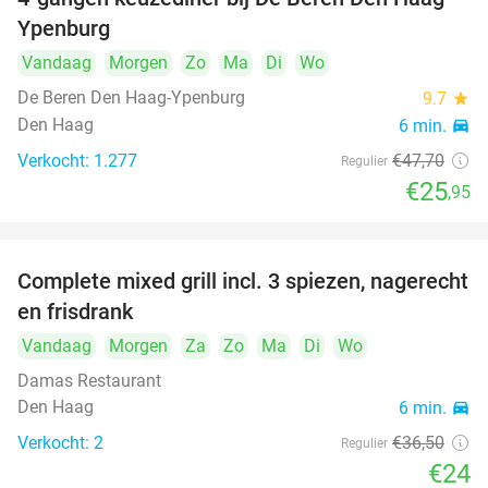
46%
Ypenburg
Vandaag
Morgen
Zo
Ma
Di
Wo
De Beren Den Haag-Ypenburg
9.7
star
Den Haag
6 min.
directions_car
Verkocht: 1.277
€47
,70
Regulier
€25
,95
Complete mixed grill incl. 3 spiezen, nagerecht
34%
en frisdrank
Vandaag
Morgen
Za
Zo
Ma
Di
Wo
Damas Restaurant
Den Haag
6 min.
directions_car
Verkocht: 2
€36
,50
Regulier
€24