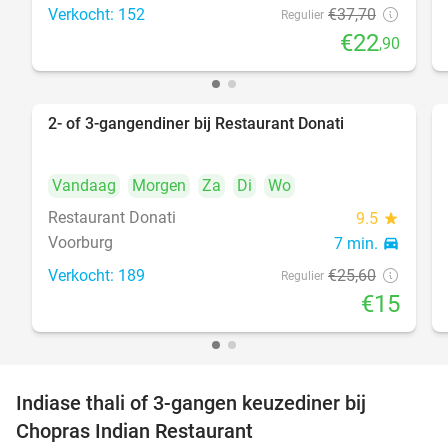
Verkocht: 152
€37
,70
Regulier
€22
,90
2- of 3-gangendiner bij Restaurant Donati
41%
Vandaag
Morgen
Za
Di
Wo
Restaurant Donati
9.5
star
Voorburg
7 min.
directions_car
Verkocht: 189
€25
,60
Regulier
€15
Indiase thali of 3-gangen keuzediner bij
34%
Chopras Indian Restaurant