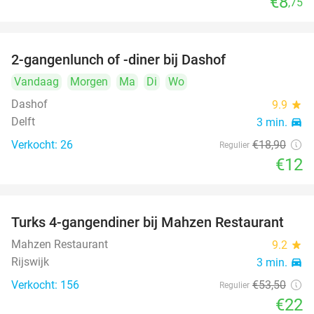
€8
,75
2-gangenlunch of -diner bij Dashof
37%
Vandaag
Morgen
Ma
Di
Wo
Dashof
9.9
star
Delft
3 min.
directions_car
Verkocht: 26
€18
,90
Regulier
€12
Turks 4-gangendiner bij Mahzen Restaurant
59%
Mahzen Restaurant
9.2
star
Rijswijk
3 min.
directions_car
Verkocht: 156
€53
,50
Regulier
€22