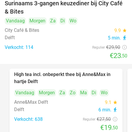
Surinaams 3-gangen keuzediner bij City Café
21%
& Bites
Vandaag
Morgen
Za
Di
Wo
City Café & Bites
9.9
star
Delft
5 min.
directions_walk
Verkocht: 114
€29
,90
Regulier
€23
,50
High tea incl. onbeperkt thee bij Anne&Max in
29%
hartje Delft
Vandaag
Morgen
Za
Zo
Ma
Di
Wo
Anne&Max Delft
9.1
star
Delft
6 min.
directions_walk
Verkocht: 638
€27
,50
Regulier
€19
,50