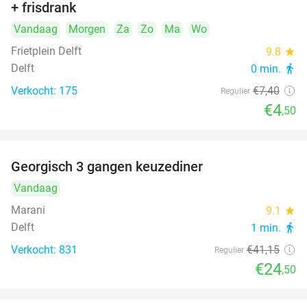
+ frisdrank
food
Vandaag
Morgen
Za
Zo
Ma
Wo
Frietplein Delft
9.8
star
Delft
0 min.
directions_walk
Verkocht: 175
€7
,40
Regulier
€4
,50
Georgisch 3 gangen keuzediner
40%
Vandaag
Marani
9.1
star
Delft
1 min.
directions_walk
Verkocht: 831
€41
,15
Regulier
€24
,50