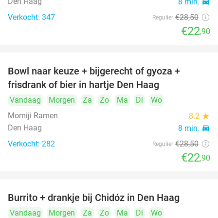
Den Haag
8 min.
directions_car
Verkocht: 347
€28
,50
Regulier
€22
,90
Bowl naar keuze + bijgerecht of gyoza +
20%
frisdrank of bier in hartje Den Haag
Vandaag
Morgen
Za
Zo
Ma
Di
Wo
Momiji Ramen
8.2
star
Den Haag
8 min.
directions_car
Verkocht: 282
€28
,50
Regulier
€22
,90
Burrito + drankje bij Chidóz in Den Haag
36%
Vandaag
Morgen
Za
Zo
Ma
Di
Wo