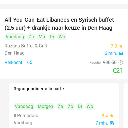
All-You-Can-Eat Libanees en Syrisch buffet
31%
(2,5 uur) + drankje naar keuze in Den Haag
Vandaag
Za
Ma
Di
Wo
Rozana Buffet & Grill
7.3
star
Den Haag
6 min.
directions_car
Verkocht: 165
€30
,50
Regulier
€21
3-gangendiner à la carte
39%
Vandaag
Morgen
Za
Zo
Di
Wo
Il Pomodoro.
8.4
star
Voorburg
7 min.
directions_car