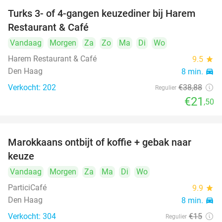
Turks 3- of 4-gangen keuzediner bij Harem
45%
Restaurant & Café
Vandaag
Morgen
Za
Zo
Ma
Di
Wo
Harem Restaurant & Café
9.5
star
Den Haag
8 min.
directions_car
Verkocht: 202
€38
,88
Regulier
€21
,50
Marokkaans ontbijt of koffie + gebak naar
54%
keuze
Vandaag
Morgen
Za
Ma
Di
Wo
ParticiCafé
9.9
star
Den Haag
8 min.
directions_car
Verkocht: 304
€15
Regulier