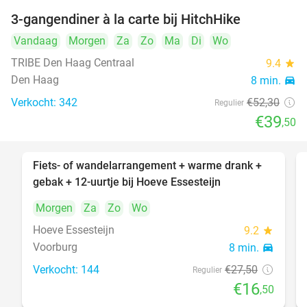
3-gangendiner à la carte bij HitchHike
24%
Vandaag
Morgen
Za
Zo
Ma
Di
Wo
TRIBE Den Haag Centraal
9.4
star
Den Haag
8 min.
directions_car
Verkocht: 342
€52
,30
Regulier
€39
,50
Fiets- of wandelarrangement + warme drank +
40%
gebak + 12-uurtje bij Hoeve Essesteijn
Morgen
Za
Zo
Wo
Hoeve Essesteijn
9.2
star
Voorburg
8 min.
directions_car
Verkocht: 144
€27
,50
Regulier
€16
,50