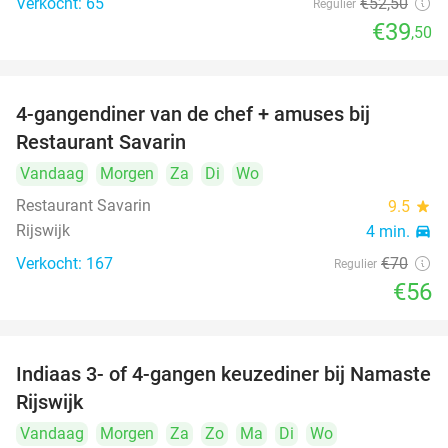
Verkocht: 65
€52
,50
Regulier
€39
,50
4-gangendiner van de chef + amuses bij
20%
Restaurant Savarin
Vandaag
Morgen
Za
Di
Wo
Restaurant Savarin
9.5
star
Rijswijk
4 min.
directions_car
Verkocht: 167
€70
Regulier
€56
Indiaas 3- of 4-gangen keuzediner bij Namaste
29%
Rijswijk
Vandaag
Morgen
Za
Zo
Ma
Di
Wo