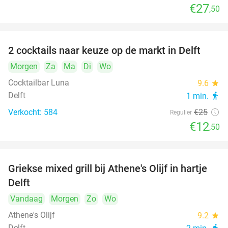
€27
,50
2 cocktails naar keuze op de markt in Delft
50%
Morgen
Za
Ma
Di
Wo
Cocktailbar Luna
9.6
star
Delft
1 min.
directions_walk
Verkocht: 584
€25
Regulier
€12
,50
Griekse mixed grill bij Athene's Olijf in hartje
26%
Delft
Vandaag
Morgen
Zo
Wo
Athene's Olijf
9.2
star
Delft