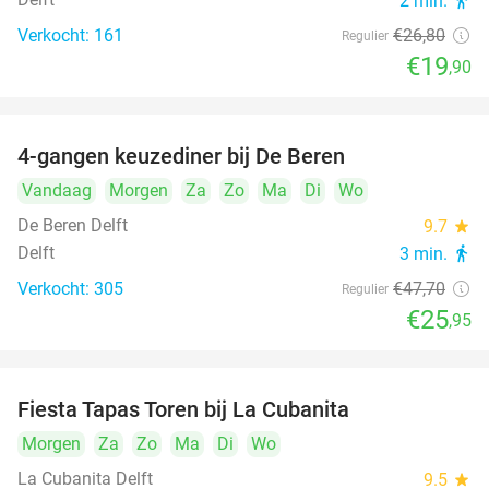
2 min.
directions_walk
Verkocht: 161
€26
,80
Regulier
€19
,90
4-gangen keuzediner bij De Beren
46%
Vandaag
Morgen
Za
Zo
Ma
Di
Wo
De Beren Delft
9.7
star
Delft
3 min.
directions_walk
Verkocht: 305
€47
,70
Regulier
€25
,95
Fiesta Tapas Toren bij La Cubanita
10%
Morgen
Za
Zo
Ma
Di
Wo
La Cubanita Delft
9.5
star