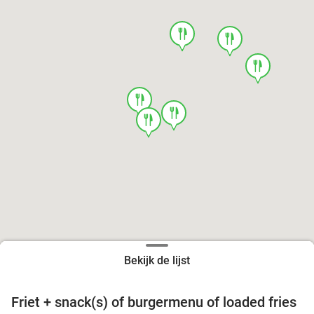
food
food
food
food
food
food
Bekijk de lijst
Friet + snack(s) of burgermenu of loaded fries
39%
food
food