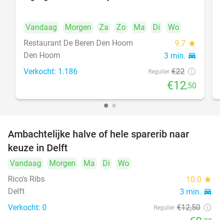
43%
Vandaag
Morgen
Za
Zo
Ma
Di
Wo
Restaurant De Beren Den Hoorn
9.7
star
Den Hoorn
3 min.
directions_car
Verkocht: 1.186
€22
Regulier
€12
,50
Ambachtelijke halve of hele sparerib naar
30%
NEW
keuze in Delft
TODAY
Vandaag
Morgen
Ma
Di
Wo
Rico's Ribs
10.0
star
Delft
3 min.
directions_car
Verkocht: 0
€12
,50
Regulier