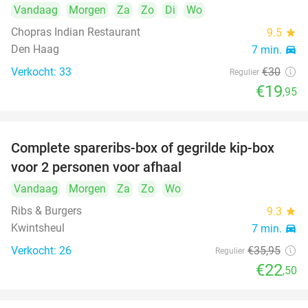
Vandaag
Morgen
Za
Zo
Di
Wo
Chopras Indian Restaurant
9.5
star
Den Haag
7 min.
directions_car
Verkocht: 33
€30
Regulier
€19
,95
Complete spareribs-box of gegrilde kip-box
37%
voor 2 personen voor afhaal
Vandaag
Morgen
Za
Zo
Wo
Ribs & Burgers
9.3
star
Kwintsheul
7 min.
directions_car
Verkocht: 26
€35
,95
Regulier
€22
,50