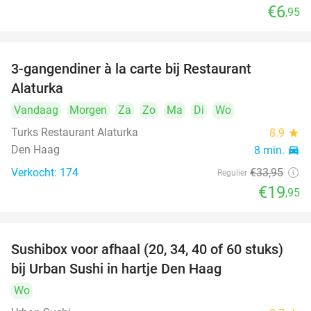
€6
,95
3-gangendiner à la carte bij Restaurant
41%
Alaturka
Vandaag
Morgen
Za
Zo
Ma
Di
Wo
Turks Restaurant Alaturka
8.9
star
Den Haag
8 min.
directions_car
Verkocht: 174
€33
,95
Regulier
€19
,95
Sushibox voor afhaal (20, 34, 40 of 60 stuks)
49%
bij Urban Sushi in hartje Den Haag
Wo