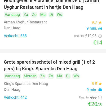
Hoofdgerecht + drankje naar keuze bij Arman
30%
Uyghur Restaurant in hartje Den Haag
Vandaag
Za
Zo
Ma
Di
Wo
Arman Uyghur Restaurant
9.7
star
Den Haag
9 min.
directions_car
Verkocht: 638
€19
,95
Regulier
€14
Grote spareribsschotel of mixed grill (1 of 2
32%
pers) bij King's Spareribs Den Haag
Vandaag
Morgen
Za
Zo
Ma
Di
Wo
King's Spareribs Den Haag
8.5
star
Den Haag
9 min.
directions_car
Verkocht: 442
€30
Regulier
€20
,50