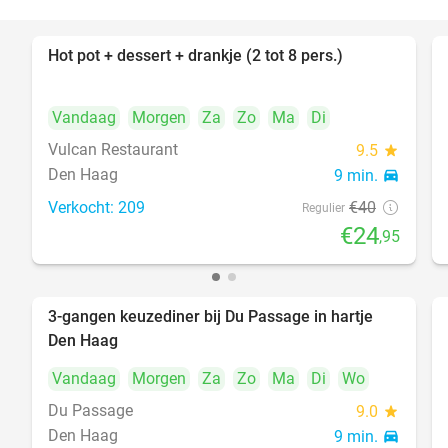
Hot pot + dessert + drankje (2 tot 8 pers.)
38%
Vandaag
Morgen
Za
Zo
Ma
Di
Vulcan Restaurant
9.5
star
Den Haag
9 min.
directions_car
Verkocht: 209
€40
Regulier
€24
,95
3-gangen keuzediner bij Du Passage in hartje
47%
Den Haag
Vandaag
Morgen
Za
Zo
Ma
Di
Wo
Du Passage
9.0
star
Den Haag
9 min.
directions_car