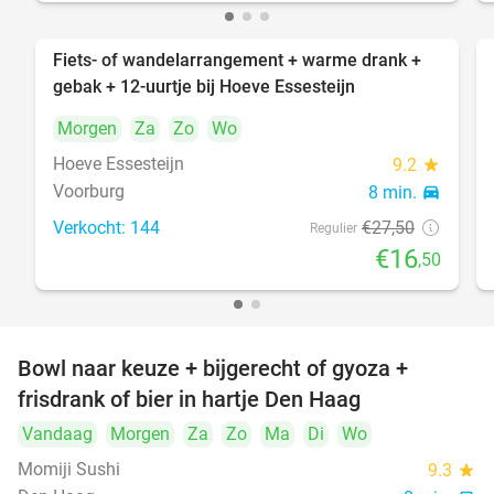
Fiets- of wandelarrangement + warme drank +
40%
gebak + 12-uurtje bij Hoeve Essesteijn
Morgen
Za
Zo
Wo
Hoeve Essesteijn
9.2
star
Voorburg
8 min.
directions_car
Verkocht: 144
€27
,50
Regulier
€16
,50
Bowl naar keuze + bijgerecht of gyoza +
20%
frisdrank of bier in hartje Den Haag
Vandaag
Morgen
Za
Zo
Ma
Di
Wo
Momiji Sushi
9.3
star