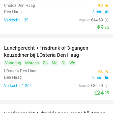
Chidóz Den Haag
9.8
star
Den Haag
8 min.
directions_car
Verkocht: 139
€14
,50
Regulier
€9
,25
Lunchgerecht + frisdrank of 3-gangen
18%
keuzediner bij L'Osteria Den Haag
Vandaag
Morgen
Zo
Ma
Di
Wo
L'Osteria Den Haag
9.6
star
Den Haag
9 min.
directions_car
Verkocht: 1.264
€30
,50
Regulier
€24
,95