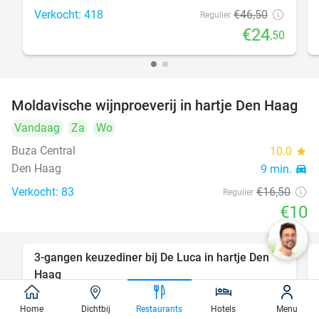
Verkocht: 418
€46
,50
Regulier
€24
,50
Moldavische wijnproeverij in hartje Den Haag
39%
Vandaag
Za
Wo
Buza Central
10.0
star
Den Haag
9 min.
directions_car
Verkocht: 83
€16
,50
Regulier
€10
3-gangen keuzediner bij De Luca in hartje Den
47%
Haag
Vandaag
Morgen
Za
Zo
Ma
Di
Wo
Home
Dichtbij
Restaurants
Hotels
Menu