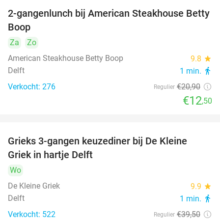
2-gangenlunch bij American Steakhouse Betty
40%
Boop
Za
Zo
American Steakhouse Betty Boop
9.8
star
Delft
1 min.
directions_walk
Verkocht: 276
€20
,90
Regulier
€12
,50
Grieks 3-gangen keuzediner bij De Kleine
30%
Griek in hartje Delft
Wo
De Kleine Griek
9.9
star
Delft
1 min.
directions_walk
Verkocht: 522
€39
,50
Regulier