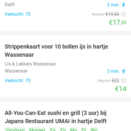
Delft
3 min.
directions_walk
Verkocht: 70
€19
,50
Regulier
€17
,50
Strippenkaart voor 10 bollen ijs in hartje
36%
Wassenaar
IJs & Lekkers Wassenaar
Wassenaar
3 min.
directions_walk
Verkocht: 70
€22
Regulier
€14
All-You-Can-Eat sushi en grill (3 uur) bij
22%
Japans Restaurant UMAI in hartje Delft
Vandaag
Morgen
Za
Zo
Ma
Di
Wo