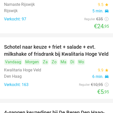
Namaste Rijswijk
9.5
star
Rijswijk
5 min.
directions_car
Verkocht: 97
€35
Regulier
€24
,95
Schotel naar keuze + friet + salade + evt.
46%
milkshake of frisdrank bij Kwalitaria Hoge Veld
Vandaag
Morgen
Za
Zo
Ma
Di
Wo
Kwalitaria Hoge Veld
9.9
star
Den Haag
6 min.
directions_car
Verkocht: 163
€10
,95
Regulier
€5
,95
4-gangen keuzediner bij De Beren Den Haag-