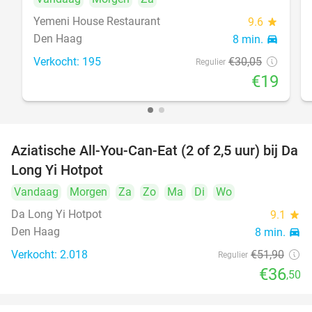
Yemeni House Restaurant
9.6
star
Den Haag
8 min.
directions_car
Verkocht: 195
€30
,05
Regulier
€19
Aziatische All-You-Can-Eat (2 of 2,5 uur) bij Da
30%
Long Yi Hotpot
Vandaag
Morgen
Za
Zo
Ma
Di
Wo
Da Long Yi Hotpot
9.1
star
Den Haag
8 min.
directions_car
Verkocht: 2.018
€51
,90
Regulier
€36
,50