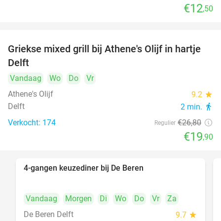
€12
,50
Griekse mixed grill bij Athene's Olijf in hartje
26%
Delft
Vandaag
Wo
Do
Vr
Athene's Olijf
9.2
star
Delft
2 min.
directions_walk
Verkocht: 174
€26
,80
Regulier
€19
,90
4-gangen keuzediner bij De Beren
46%
Vandaag
Morgen
Di
Wo
Do
Vr
Za
De Beren Delft
9.7
star