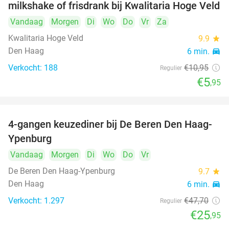
milkshake of frisdrank bij Kwalitaria Hoge Veld
Vandaag
Morgen
Di
Wo
Do
Vr
Za
Kwalitaria Hoge Veld
9.9
star
Den Haag
6 min.
directions_car
Verkocht: 188
€10
,95
Regulier
€5
,95
4-gangen keuzediner bij De Beren Den Haag-
46%
Ypenburg
Vandaag
Morgen
Di
Wo
Do
Vr
De Beren Den Haag-Ypenburg
9.7
star
Den Haag
6 min.
directions_car
Verkocht: 1.297
€47
,70
Regulier
€25
,95