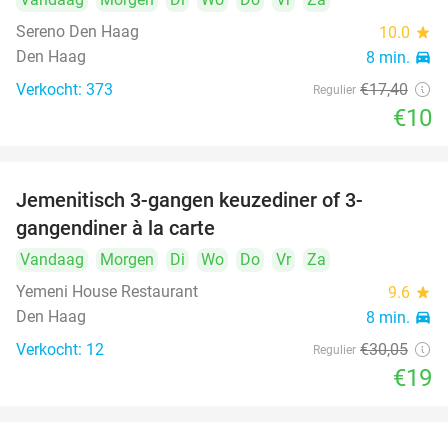
Sereno Den Haag
10.0
star
Den Haag
8 min.
directions_car
Verkocht: 373
€17
,40
Regulier
€10
Jemenitisch 3-gangen keuzediner of 3-
37%
gangendiner à la carte
Vandaag
Morgen
Di
Wo
Do
Vr
Za
Yemeni House Restaurant
9.6
star
Den Haag
8 min.
directions_car
Verkocht: 12
€30
,05
Regulier
€19