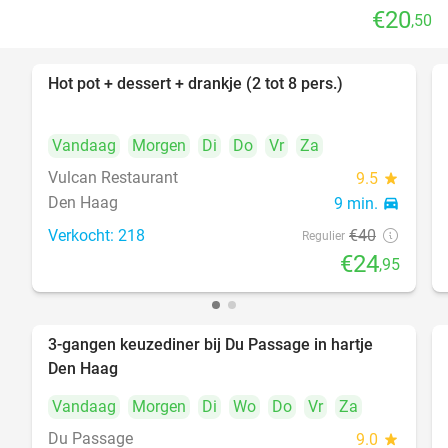
€20
,50
Hot pot + dessert + drankje (2 tot 8 pers.)
38%
Vandaag
Morgen
Di
Do
Vr
Za
Vulcan Restaurant
9.5
star
Den Haag
9 min.
directions_car
Verkocht: 218
€40
Regulier
€24
,95
3-gangen keuzediner bij Du Passage in hartje
47%
Den Haag
Vandaag
Morgen
Di
Wo
Do
Vr
Za
Du Passage
9.0
star