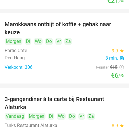
€21
,50
Marokkaans ontbijt of koffie + gebak naar
54%
keuze
Morgen
Di
Wo
Do
Vr
Za
ParticiCafé
9.9
star
Den Haag
8 min.
directions_car
Verkocht: 306
€15
Regulier
€6
,95
3-gangendiner à la carte bij Restaurant
41%
Alaturka
Vandaag
Morgen
Di
Wo
Do
Vr
Za
Turks Restaurant Alaturka
8.9
star