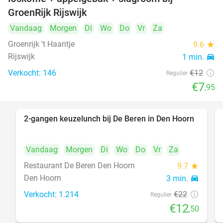
34%
GroenRijk Rijswijk
Vandaag
Morgen
Di
Wo
Do
Vr
Za
Groenrijk 't Haantje
9.6
star
Rijswijk
1 min.
directions_car
Verkocht: 146
€12
Regulier
€7
,95
2-gangen keuzelunch bij De Beren in Den Hoorn
43%
Vandaag
Morgen
Di
Wo
Do
Vr
Za
Restaurant De Beren Den Hoorn
9.7
star
Den Hoorn
3 min.
directions_car
Verkocht: 1.214
€22
Regulier
€12
,50