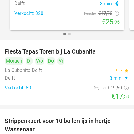
Delft
3 min.
directions_walk
Verkocht: 320
€47
,70
Regulier
€25
,95
Fiesta Tapas Toren bij La Cubanita
10%
Morgen
Di
Wo
Do
Vr
La Cubanita Delft
9.7
star
Delft
3 min.
directions_walk
Verkocht: 89
€19
,50
Regulier
€17
,50
Strippenkaart voor 10 bollen ijs in hartje
36%
Wassenaar