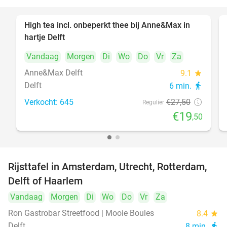
High tea incl. onbeperkt thee bij Anne&Max in
29%
hartje Delft
Vandaag
Morgen
Di
Wo
Do
Vr
Za
Anne&Max Delft
9.1
star
Delft
6 min.
directions_walk
Verkocht: 645
€27
,50
Regulier
€19
,50
Rijsttafel in Amsterdam, Utrecht, Rotterdam,
19%
Delft of Haarlem
Vandaag
Morgen
Di
Wo
Do
Vr
Za
Ron Gastrobar Streetfood | Mooie Boules
8.4
star
Delft
8 min.
directions_walk