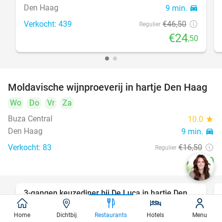
Den Haag
9 min.
directions_car
Verkocht: 439
€46
,50
Regulier
€24
,50
Moldavische wijnproeverij in hartje Den Haag
39%
Wo
Do
Vr
Za
Buza Central
10.0
star
Den Haag
9 min.
directions_car
Verkocht: 83
€16
,50
Regulier
€10
3-gangen keuzediner bij De Luca in hartje Den
47%
Haag
Home
Dichtbij
Restaurants
Hotels
Menu