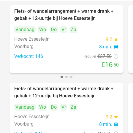
Fiets- of wandelarrangement + warme drank +
40%
gebak + 12-uurtje bij Hoeve Essesteijn
Vandaag
Wo
Do
Vr
Za
Hoeve Essesteijn
9.2
star
Voorburg
8 min.
directions_car
Verkocht: 146
€27
,50
Regulier
€16
,50
Fiets- of wandelarrangement + warme drank +
40%
gebak + 12-uurtje bij Hoeve Essesteijn
Vandaag
Wo
Do
Vr
Za
Hoeve Essesteijn
9.2
star
Voorburg
8 min.
directions_car