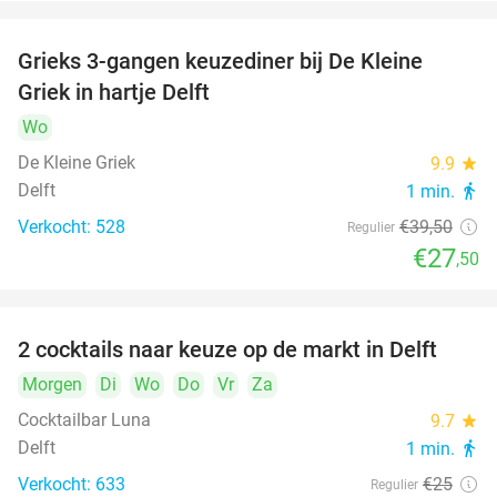
Grieks 3-gangen keuzediner bij De Kleine
30%
Griek in hartje Delft
Wo
De Kleine Griek
9.9
star
Delft
1 min.
directions_walk
Verkocht: 528
€39
,50
Regulier
€27
,50
2 cocktails naar keuze op de markt in Delft
50%
Morgen
Di
Wo
Do
Vr
Za
Cocktailbar Luna
9.7
star
Delft
1 min.
directions_walk
Verkocht: 633
€25
Regulier