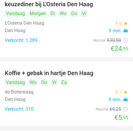
keuzediner bij L'Osteria Den Haag
Vandaag
Morgen
Di
Wo
Do
Vr
L'Osteria Den Haag
9.6
star
Den Haag
9 min.
directions_car
Verkocht: 1.289
€30
,50
Regulier
€24
,95
Koffie + gebak in hartje Den Haag
36%
Vandaag
Wo
Do
Vr
Za
de Boterwaag
9.7
star
Den Haag
9 min.
directions_car
Verkocht: 310
€9
,25
Regulier
€5
,95