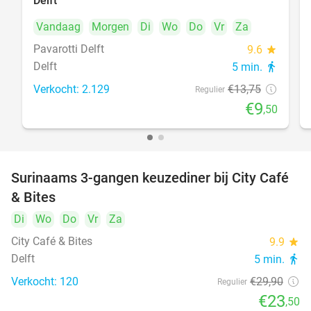
Delft
Vandaag
Morgen
Di
Wo
Do
Vr
Za
Pavarotti Delft
9.6
star
Delft
5 min.
directions_walk
Verkocht: 2.129
€13
,75
Regulier
€9
,50
Surinaams 3-gangen keuzediner bij City Café
21%
& Bites
Di
Wo
Do
Vr
Za
City Café & Bites
9.9
star
Delft
5 min.
directions_walk
Verkocht: 120
€29
,90
Regulier
€23
,50