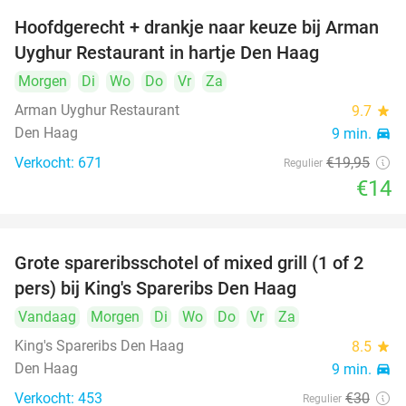
Hoofdgerecht + drankje naar keuze bij Arman
30%
Uyghur Restaurant in hartje Den Haag
Morgen
Di
Wo
Do
Vr
Za
Arman Uyghur Restaurant
9.7
star
Den Haag
9 min.
directions_car
Verkocht: 671
€19
,95
Regulier
€14
Grote spareribsschotel of mixed grill (1 of 2
32%
pers) bij King's Spareribs Den Haag
Vandaag
Morgen
Di
Wo
Do
Vr
Za
King's Spareribs Den Haag
8.5
star
Den Haag
9 min.
directions_car
Verkocht: 453
€30
Regulier