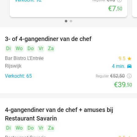
Regulier
€7
,50
3- of 4-gangendiner van de chef
25%
Di
Wo
Do
Vr
Za
Bar Bistro L'Entrée
9.5
star
Rijswijk
4 min.
directions_car
Verkocht: 65
€52
,50
Regulier
€39
,50
4-gangendiner van de chef + amuses bij
20%
Restaurant Savarin
Di
Wo
Do
Vr
Za