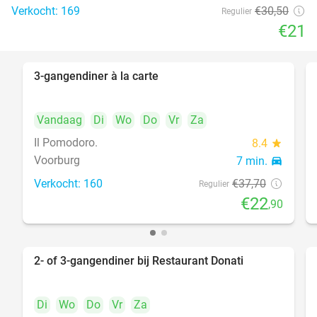
Verkocht: 169
€30
,50
Regulier
€21
3-gangendiner à la carte
39%
Vandaag
Di
Wo
Do
Vr
Za
Il Pomodoro.
8.4
star
Voorburg
7 min.
directions_car
Verkocht: 160
€37
,70
Regulier
€22
,90
2- of 3-gangendiner bij Restaurant Donati
41%
Di
Wo
Do
Vr
Za