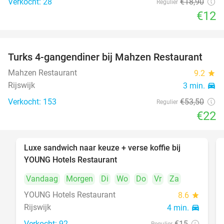
Verkocht: 28
€18
,90
Regulier
€12
Turks 4-gangendiner bij Mahzen Restaurant
59%
Mahzen Restaurant
9.2
star
Rijswijk
3 min.
directions_car
Verkocht: 153
€53
,50
Regulier
€22
Luxe sandwich naar keuze + verse koffie bij
50%
YOUNG Hotels Restaurant
Vandaag
Morgen
Di
Wo
Do
Vr
Za
YOUNG Hotels Restaurant
8.6
star
Rijswijk
4 min.
directions_car
Verkocht: 92
€15