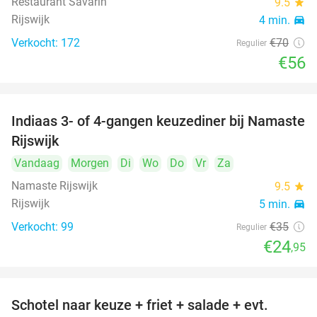
Restaurant Savarin
9.5
star
Rijswijk
4 min.
directions_car
Verkocht: 172
€70
Regulier
€56
Indiaas 3- of 4-gangen keuzediner bij Namaste
29%
Rijswijk
Vandaag
Morgen
Di
Wo
Do
Vr
Za
Namaste Rijswijk
9.5
star
Rijswijk
5 min.
directions_car
Verkocht: 99
€35
Regulier
€24
,95
Schotel naar keuze + friet + salade + evt.
46%