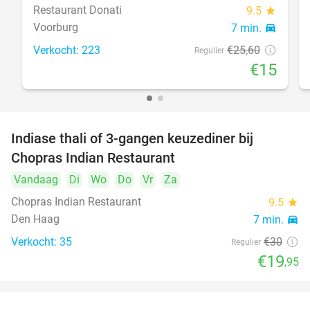
Restaurant Donati
9.5
star
Voorburg
7 min.
directions_car
Verkocht: 223
€25
,60
Regulier
€15
Indiase thali of 3-gangen keuzediner bij
34%
Chopras Indian Restaurant
Vandaag
Di
Wo
Do
Vr
Za
Chopras Indian Restaurant
9.5
star
Den Haag
7 min.
directions_car
Verkocht: 35
€30
Regulier
€19
,95