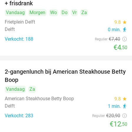
+ frisdrank
food
Vandaag
Morgen
Wo
Do
Vr
Za
Frietplein Delft
9.8
star
Delft
0 min.
directions_walk
Verkocht: 188
€7
,40
Regulier
€4
,50
2-gangenlunch bij American Steakhouse Betty
40%
Boop
Vandaag
Za
American Steakhouse Betty Boop
9.8
star
Delft
1 min.
directions_walk
Verkocht: 283
€20
,90
Regulier
€12
,50