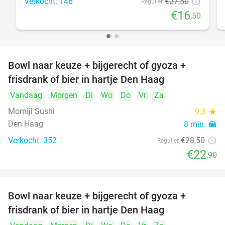
Verkocht: 146
€27
,50
Regulier
€16
,50
Bowl naar keuze + bijgerecht of gyoza +
20%
frisdrank of bier in hartje Den Haag
Vandaag
Morgen
Di
Wo
Do
Vr
Za
Momiji Sushi
9.3
star
Den Haag
8 min.
directions_car
Verkocht: 352
€28
,50
Regulier
€22
,90
Bowl naar keuze + bijgerecht of gyoza +
20%
frisdrank of bier in hartje Den Haag