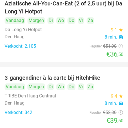
Aziatische All-You-Can-Eat (2 of 2,5 uur) bij Da
30%
Long Yi Hotpot
Vandaag
Morgen
Di
Wo
Do
Vr
Za
Da Long Yi Hotpot
9.1
star
Den Haag
8 min.
directions_car
Verkocht: 2.105
€51
,90
Regulier
€36
,50
3-gangendiner à la carte bij HitchHike
24%
Vandaag
Morgen
Di
Wo
Do
Vr
Za
TRIBE Den Haag Centraal
9.4
star
Den Haag
8 min.
directions_car
Verkocht: 342
€52
,30
Regulier
€39
,50