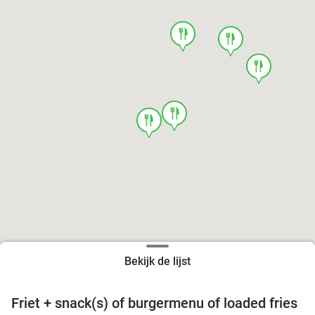
food
food
food
food
food
Bekijk de lijst
Friet + snack(s) of burgermenu of loaded fries
39%
food
food