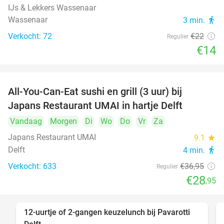
IJs & Lekkers Wassenaar
Wassenaar
3 min.
directions_walk
Verkocht: 72
€22
Regulier
€14
All-You-Can-Eat sushi en grill (3 uur) bij
22%
Japans Restaurant UMAI in hartje Delft
Vandaag
Morgen
Di
Wo
Do
Vr
Za
Japans Restaurant UMAI
9.1
star
Delft
4 min.
directions_walk
Verkocht: 633
€36
,95
Regulier
€28
,95
12-uurtje of 2-gangen keuzelunch bij Pavarotti
31%