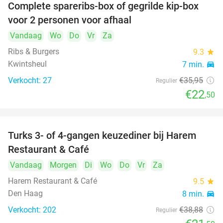
Complete spareribs-box of gegrilde kip-box
37%
voor 2 personen voor afhaal
Vandaag
Wo
Do
Vr
Za
Ribs & Burgers
9.3
star
Kwintsheul
7 min.
directions_car
Verkocht: 27
€35
,95
Regulier
€22
,50
Turks 3- of 4-gangen keuzediner bij Harem
45%
Restaurant & Café
Vandaag
Morgen
Di
Wo
Do
Vr
Za
Harem Restaurant & Café
9.5
star
Den Haag
8 min.
directions_car
Verkocht: 202
€38
,88
Regulier