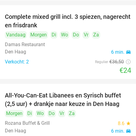
Complete mixed grill incl. 3 spiezen, nagerecht
34%
en frisdrank
Vandaag
Morgen
Di
Wo
Do
Vr
Za
Damas Restaurant
Den Haag
6 min.
directions_car
Verkocht: 2
€36
,50
Regulier
€24
All-You-Can-Eat Libanees en Syrisch buffet
31%
(2,5 uur) + drankje naar keuze in Den Haag
Morgen
Di
Wo
Do
Vr
Za
Rozana Buffet & Grill
8.6
star
Den Haag
6 min.
directions_car