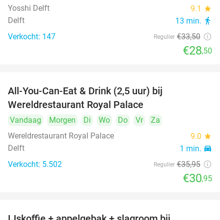
Yosshi Delft
9.1
star
Delft
13 min.
directions_walk
Verkocht: 147
€33
,50
Regulier
€28
,50
All-You-Can-Eat & Drink (2,5 uur) bij
14%
Wereldrestaurant Royal Palace
Vandaag
Morgen
Di
Wo
Do
Vr
Za
Wereldrestaurant Royal Palace
9.0
star
Delft
1 min.
directions_car
Verkocht: 5.502
€35
,95
Regulier
€30
,95
IJskoffie + appelgebak + slagroom bij