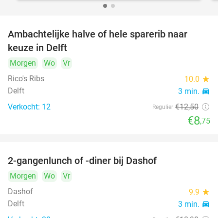
Ambachtelijke halve of hele sparerib naar
30%
keuze in Delft
Morgen
Wo
Vr
Rico's Ribs
10.0
star
Delft
3 min.
directions_car
Verkocht: 12
€12
,50
Regulier
€8
,75
2-gangenlunch of -diner bij Dashof
37%
Morgen
Wo
Vr
Dashof
9.9
star
Delft
3 min.
directions_car