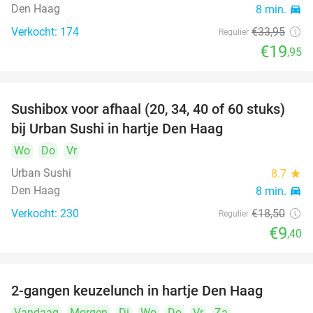
Den Haag
8 min.
directions_car
Verkocht: 174
€33
,95
Regulier
€19
,95
Sushibox voor afhaal (20, 34, 40 of 60 stuks)
49%
bij Urban Sushi in hartje Den Haag
Wo
Do
Vr
Urban Sushi
8.7
star
Den Haag
8 min.
directions_car
Verkocht: 230
€18
,50
Regulier
€9
,40
2-gangen keuzelunch in hartje Den Haag
43%
Vandaag
Morgen
Di
Wo
Do
Vr
Za