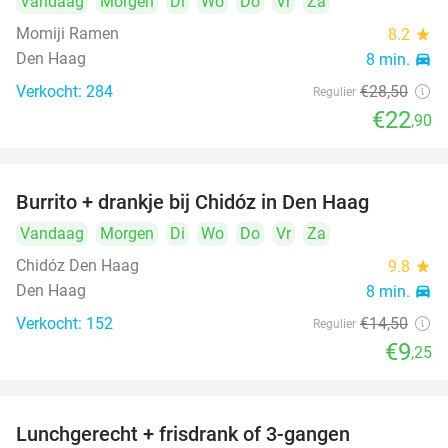
Vandaag
Morgen
Di
Wo
Do
Vr
Za
Momiji Ramen
8.2
star
Den Haag
8 min.
directions_car
Verkocht: 284
€28
,50
Regulier
€22
,90
Burrito + drankje bij Chidóz in Den Haag
36%
Vandaag
Morgen
Di
Wo
Do
Vr
Za
Chidóz Den Haag
9.8
star
Den Haag
8 min.
directions_car
Verkocht: 152
€14
,50
Regulier
€9
,25
Lunchgerecht + frisdrank of 3-gangen
18%