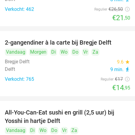
Verkocht: 462
€26
,50
Regulier
€21
,50
2-gangendiner à la carte bij Bregje Delft
12%
Vandaag
Morgen
Di
Wo
Do
Vr
Za
Bregje Delft
9.6
star
Delft
9 min.
directions_walk
Verkocht: 765
€17
Regulier
€14
,95
All-You-Can-Eat sushi en grill (2,5 uur) bij
15%
Yosshi in hartje Delft
Vandaag
Di
Wo
Do
Vr
Za