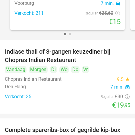
Voorburg
7 min.
directions_car
Verkocht: 211
€25
,60
Regulier
€15
Indiase thali of 3-gangen keuzediner bij
34%
Chopras Indian Restaurant
Vandaag
Morgen
Di
Wo
Do
Vr
Chopras Indian Restaurant
9.5
star
Den Haag
7 min.
directions_car
Verkocht: 35
€30
Regulier
€19
,95
Complete spareribs-box of gegrilde kip-box
37%