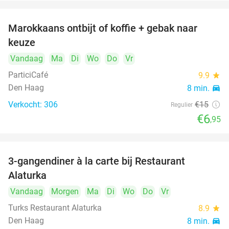
Marokkaans ontbijt of koffie + gebak naar
54%
keuze
Vandaag
Ma
Di
Wo
Do
Vr
ParticiCafé
9.9
star
Den Haag
8 min.
directions_car
Verkocht: 306
€15
Regulier
€6
,95
3-gangendiner à la carte bij Restaurant
41%
Alaturka
Vandaag
Morgen
Ma
Di
Wo
Do
Vr
Turks Restaurant Alaturka
8.9
star
Den Haag
8 min.
directions_car