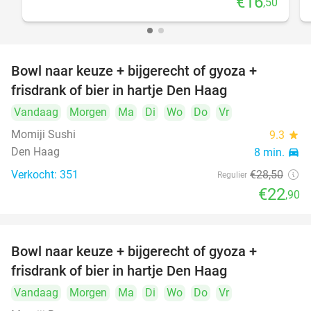
€16
,50
Bowl naar keuze + bijgerecht of gyoza +
20%
frisdrank of bier in hartje Den Haag
Vandaag
Morgen
Ma
Di
Wo
Do
Vr
Momiji Sushi
9.3
star
Den Haag
8 min.
directions_car
Verkocht: 351
€28
,50
Regulier
€22
,90
Bowl naar keuze + bijgerecht of gyoza +
20%
frisdrank of bier in hartje Den Haag
Vandaag
Morgen
Ma
Di
Wo
Do
Vr