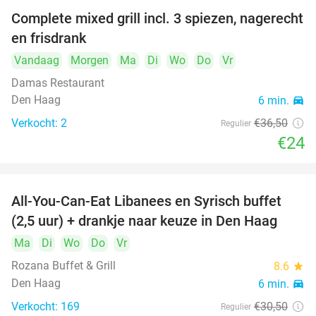
Complete mixed grill incl. 3 spiezen, nagerecht
34%
en frisdrank
Vandaag
Morgen
Ma
Di
Wo
Do
Vr
Damas Restaurant
Den Haag
6 min.
directions_car
Verkocht: 2
€36
,50
Regulier
€24
All-You-Can-Eat Libanees en Syrisch buffet
31%
(2,5 uur) + drankje naar keuze in Den Haag
Ma
Di
Wo
Do
Vr
Rozana Buffet & Grill
8.6
star
Den Haag
6 min.
directions_car
Verkocht: 169
€30
,50
Regulier