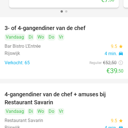
3- of 4-gangendiner van de chef
25%
Vandaag
Di
Wo
Do
Vr
Bar Bistro L'Entrée
9.5
star
Rijswijk
4 min.
directions_car
Verkocht: 65
€52
,50
Regulier
€39
,50
4-gangendiner van de chef + amuses bij
20%
Restaurant Savarin
Vandaag
Di
Wo
Do
Vr
Restaurant Savarin
9.5
star
Rijswijk
4 min.
directions_car