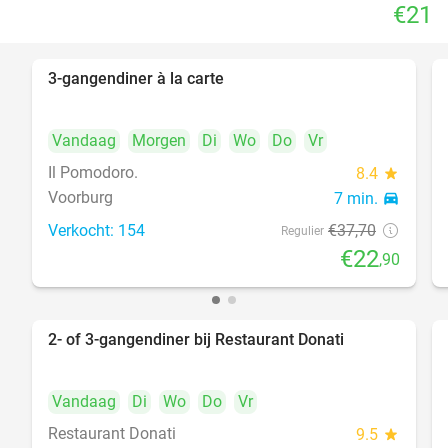
€21
3-gangendiner à la carte
39%
Vandaag
Morgen
Di
Wo
Do
Vr
Il Pomodoro.
8.4
star
Voorburg
7 min.
directions_car
Verkocht: 154
€37
,70
Regulier
€22
,90
2- of 3-gangendiner bij Restaurant Donati
41%
Vandaag
Di
Wo
Do
Vr
Restaurant Donati
9.5
star