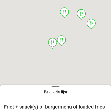
food
food
food
food
food
Bekijk de lijst
Friet + snack(s) of burgermenu of loaded fries
39%
food
food