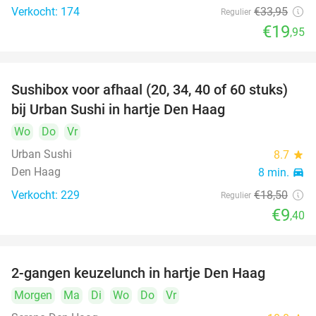
Verkocht: 174
€33
,95
Regulier
€19
,95
Sushibox voor afhaal (20, 34, 40 of 60 stuks)
49%
bij Urban Sushi in hartje Den Haag
Wo
Do
Vr
Urban Sushi
8.7
star
Den Haag
8 min.
directions_car
Verkocht: 229
€18
,50
Regulier
€9
,40
2-gangen keuzelunch in hartje Den Haag
43%
Morgen
Ma
Di
Wo
Do
Vr