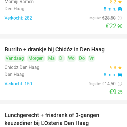
Momiji Ramen
8.2
star
Den Haag
8 min.
directions_car
Verkocht: 282
€28
,50
Regulier
€22
,90
Burrito + drankje bij Chidóz in Den Haag
36%
Vandaag
Morgen
Ma
Di
Wo
Do
Vr
Chidóz Den Haag
9.8
star
Den Haag
8 min.
directions_car
Verkocht: 150
€14
,50
Regulier
€9
,25
Lunchgerecht + frisdrank of 3-gangen
18%
keuzediner bij L'Osteria Den Haag