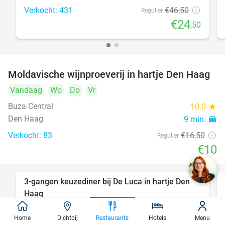
Verkocht: 431
€46
,50
Regulier
€24
,50
Moldavische wijnproeverij in hartje Den Haag
39%
Vandaag
Wo
Do
Vr
Buza Central
10.0
star
Den Haag
9 min.
directions_car
Verkocht: 83
€16
,50
Regulier
€10
3-gangen keuzediner bij De Luca in hartje Den
47%
Haag
Vandaag
Morgen
Ma
Di
Wo
Do
Vr
Home
Dichtbij
Restaurants
Hotels
Menu