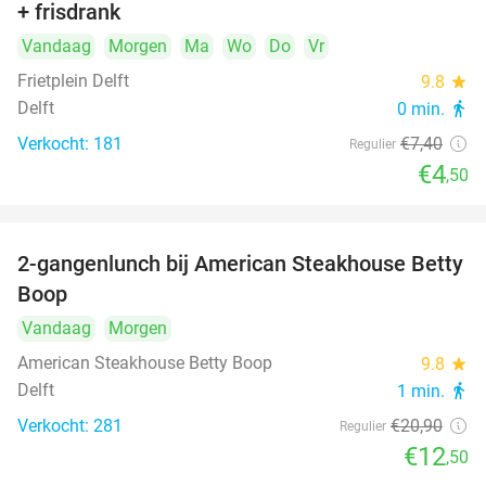
+ frisdrank
food
Vandaag
Morgen
Ma
Wo
Do
Vr
Frietplein Delft
9.8
star
Delft
0 min.
directions_walk
Verkocht: 181
€7
,40
Regulier
€4
,50
2-gangenlunch bij American Steakhouse Betty
40%
Boop
Vandaag
Morgen
American Steakhouse Betty Boop
9.8
star
Delft
1 min.
directions_walk
Verkocht: 281
€20
,90
Regulier
€12
,50