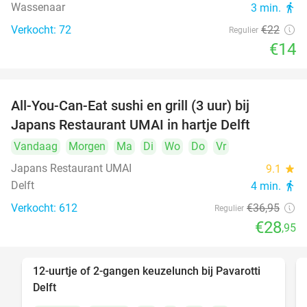
Wassenaar
3 min.
directions_walk
Verkocht: 72
€22
Regulier
€14
All-You-Can-Eat sushi en grill (3 uur) bij
22%
Japans Restaurant UMAI in hartje Delft
Vandaag
Morgen
Ma
Di
Wo
Do
Vr
Japans Restaurant UMAI
9.1
star
Delft
4 min.
directions_walk
Verkocht: 612
€36
,95
Regulier
€28
,95
12-uurtje of 2-gangen keuzelunch bij Pavarotti
31%
Delft