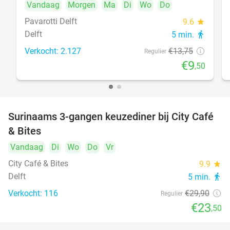
Vandaag
Morgen
Ma
Di
Wo
Do
Pavarotti Delft
9.6
star
Delft
5 min.
directions_walk
Verkocht: 2.127
€13
,75
Regulier
€9
,50
Surinaams 3-gangen keuzediner bij City Café
21%
& Bites
Vandaag
Di
Wo
Do
Vr
City Café & Bites
9.9
star
Delft
5 min.
directions_walk
Verkocht: 116
€29
,90
Regulier
€23
,50