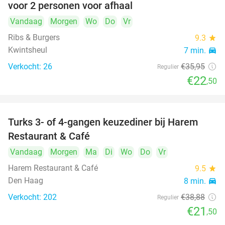
voor 2 personen voor afhaal
Vandaag
Morgen
Wo
Do
Vr
Ribs & Burgers
9.3
star
Kwintsheul
7 min.
directions_car
Verkocht: 26
€35
,95
Regulier
€22
,50
Turks 3- of 4-gangen keuzediner bij Harem
45%
Restaurant & Café
Vandaag
Morgen
Ma
Di
Wo
Do
Vr
Harem Restaurant & Café
9.5
star
Den Haag
8 min.
directions_car
Verkocht: 202
€38
,88
Regulier
€21
,50