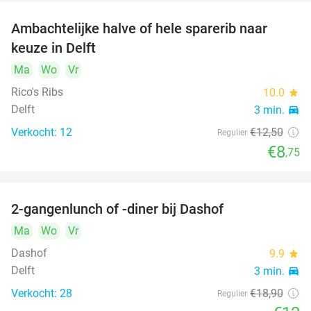
Ambachtelijke halve of hele sparerib naar
30%
keuze in Delft
Ma
Wo
Vr
Rico's Ribs
10.0
star
Delft
3 min.
directions_car
Verkocht: 12
€12
,50
Regulier
€8
,75
2-gangenlunch of -diner bij Dashof
37%
Ma
Wo
Vr
Dashof
9.9
star
Delft
3 min.
directions_car
Verkocht: 28
€18
,90
Regulier