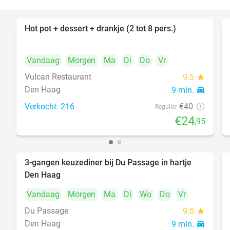
Hot pot + dessert + drankje (2 tot 8 pers.)
38%
Vandaag
Morgen
Ma
Di
Do
Vr
Vulcan Restaurant
9.5
star
Den Haag
9 min.
directions_car
Verkocht: 216
€40
Regulier
€24
,95
3-gangen keuzediner bij Du Passage in hartje
47%
Den Haag
Vandaag
Morgen
Ma
Di
Wo
Do
Vr
Du Passage
9.0
star
Den Haag
9 min.
directions_car