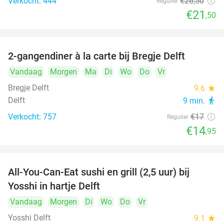
Verkocht: 444
€26
,50
Regulier
€21
,50
2-gangendiner à la carte bij Bregje Delft
12%
Vandaag
Morgen
Ma
Di
Wo
Do
Vr
Bregje Delft
9.6
star
Delft
9 min.
directions_walk
Verkocht: 757
€17
Regulier
€14
,95
All-You-Can-Eat sushi en grill (2,5 uur) bij
15%
Yosshi in hartje Delft
Vandaag
Morgen
Di
Wo
Do
Vr
Yosshi Delft
9.1
star