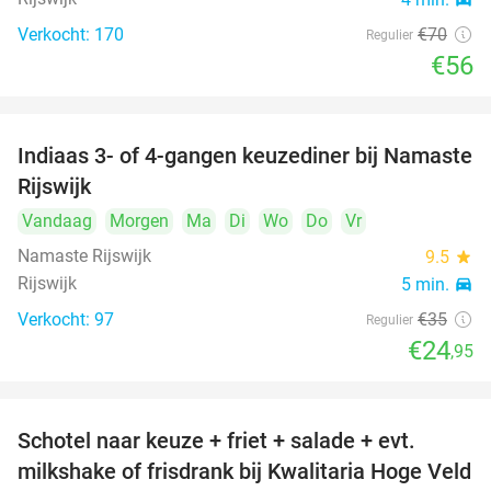
Verkocht: 170
€70
Regulier
€56
Indiaas 3- of 4-gangen keuzediner bij Namaste
29%
Rijswijk
Vandaag
Morgen
Ma
Di
Wo
Do
Vr
Namaste Rijswijk
9.5
star
Rijswijk
5 min.
directions_car
Verkocht: 97
€35
Regulier
€24
,95
Schotel naar keuze + friet + salade + evt.
46%
milkshake of frisdrank bij Kwalitaria Hoge Veld