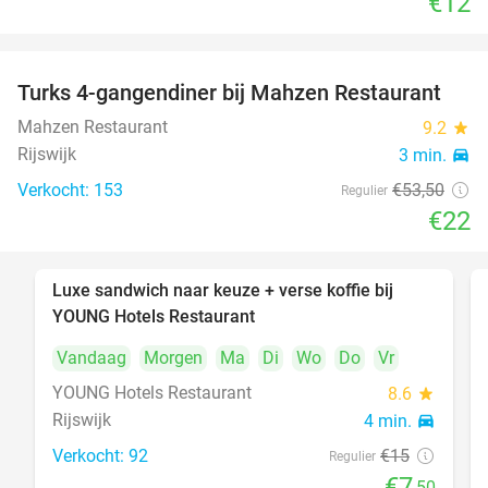
€12
Turks 4-gangendiner bij Mahzen Restaurant
59%
Mahzen Restaurant
9.2
star
Rijswijk
3 min.
directions_car
Verkocht: 153
€53
,50
Regulier
€22
Luxe sandwich naar keuze + verse koffie bij
50%
YOUNG Hotels Restaurant
Vandaag
Morgen
Ma
Di
Wo
Do
Vr
YOUNG Hotels Restaurant
8.6
star
Rijswijk
4 min.
directions_car
Verkocht: 92
€15
Regulier
€7
,50