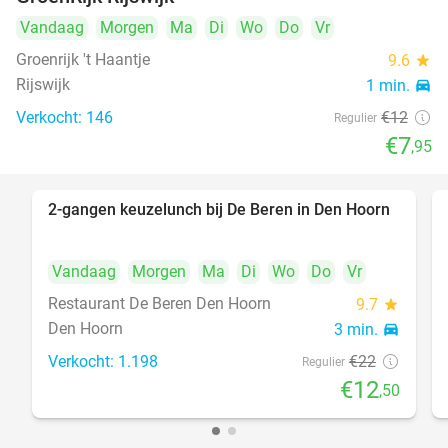
Vandaag
Morgen
Ma
Di
Wo
Do
Vr
Groenrijk 't Haantje
9.6
star
Rijswijk
1 min.
directions_car
Verkocht: 146
€12
Regulier
€7
,95
2-gangen keuzelunch bij De Beren in Den Hoorn
43%
Vandaag
Morgen
Ma
Di
Wo
Do
Vr
Restaurant De Beren Den Hoorn
9.7
star
Den Hoorn
3 min.
directions_car
Verkocht: 1.198
€22
Regulier
€12
,50