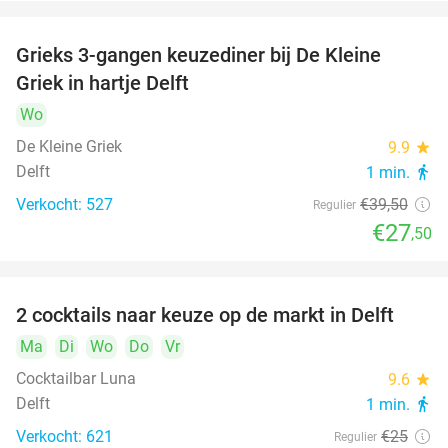
Grieks 3-gangen keuzediner bij De Kleine
30%
Griek in hartje Delft
Wo
De Kleine Griek
9.9
star
Delft
1 min.
directions_walk
Verkocht: 527
€39
,50
Regulier
€27
,50
2 cocktails naar keuze op de markt in Delft
50%
Ma
Di
Wo
Do
Vr
Cocktailbar Luna
9.6
star
Delft
1 min.
directions_walk
Verkocht: 621
€25
Regulier