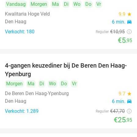
Vandaag
Morgen
Ma
Di
Wo
Do
Vr
Kwalitaria Hoge Veld
9.9
star
Den Haag
6 min.
directions_car
Verkocht: 180
€10
,95
Regulier
€5
,95
4-gangen keuzediner bij De Beren Den Haag-
46%
Ypenburg
Morgen
Ma
Di
Wo
Do
Vr
De Beren Den Haag-Ypenburg
9.7
star
Den Haag
6 min.
directions_car
Verkocht: 1.289
€47
,70
Regulier
€25
,95