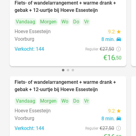
Fiets- of wandelarrangement + warme drank +
40%
gebak + 12-uurtje bij Hoeve Essesteijn
Vandaag
Morgen
Wo
Do
Vr
Hoeve Essesteijn
9.2
star
Voorburg
8 min.
directions_car
Verkocht: 144
€27
,50
Regulier
€16
,50
Fiets- of wandelarrangement + warme drank +
40%
gebak + 12-uurtje bij Hoeve Essesteijn
Vandaag
Morgen
Wo
Do
Vr
Hoeve Essesteijn
9.2
star
Voorburg
8 min.
directions_car
Verkocht: 144
€27
,50
Regulier