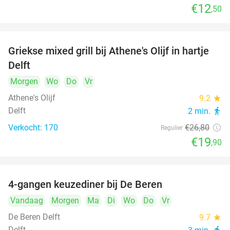
€12
,50
Griekse mixed grill bij Athene's Olijf in hartje
26%
Delft
Morgen
Wo
Do
Vr
Athene's Olijf
9.2
star
Delft
2 min.
directions_walk
Verkocht: 170
€26
,80
Regulier
€19
,90
4-gangen keuzediner bij De Beren
46%
Vandaag
Morgen
Ma
Di
Wo
Do
Vr
De Beren Delft
9.7
star
Delft