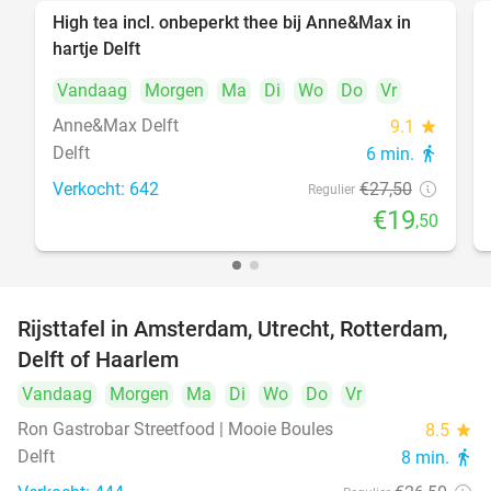
High tea incl. onbeperkt thee bij Anne&Max in
29%
hartje Delft
Vandaag
Morgen
Ma
Di
Wo
Do
Vr
Anne&Max Delft
9.1
star
Delft
6 min.
directions_walk
Verkocht: 642
€27
,50
Regulier
€19
,50
Rijsttafel in Amsterdam, Utrecht, Rotterdam,
19%
Delft of Haarlem
Vandaag
Morgen
Ma
Di
Wo
Do
Vr
Ron Gastrobar Streetfood | Mooie Boules
8.5
star
Delft
8 min.
directions_walk