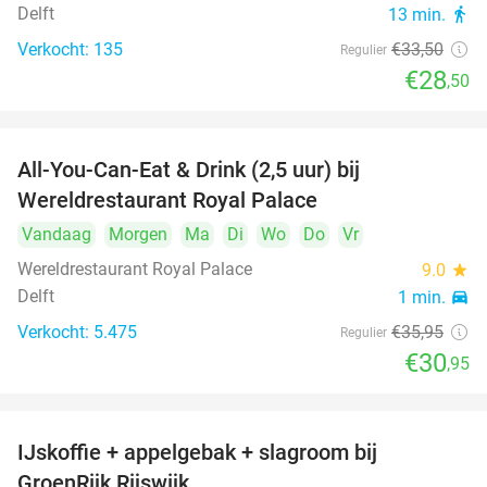
Delft
13 min.
directions_walk
Verkocht: 135
€33
,50
Regulier
€28
,50
All-You-Can-Eat & Drink (2,5 uur) bij
14%
Wereldrestaurant Royal Palace
Vandaag
Morgen
Ma
Di
Wo
Do
Vr
Wereldrestaurant Royal Palace
9.0
star
Delft
1 min.
directions_car
Verkocht: 5.475
€35
,95
Regulier
€30
,95
IJskoffie + appelgebak + slagroom bij
34%
GroenRijk Rijswijk