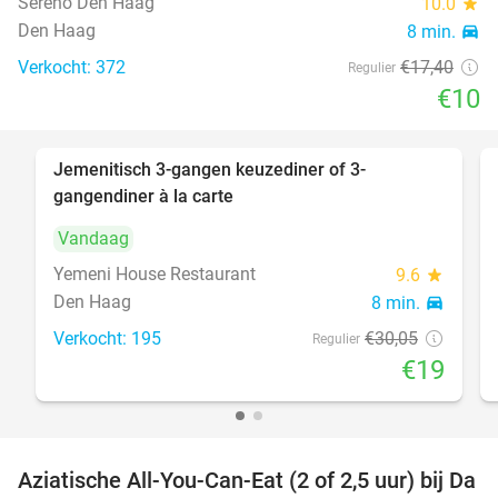
Sereno Den Haag
10.0
star
Den Haag
8 min.
directions_car
Verkocht: 372
€17
,40
Regulier
€10
Jemenitisch 3-gangen keuzediner of 3-
37%
gangendiner à la carte
Vandaag
Yemeni House Restaurant
9.6
star
Den Haag
8 min.
directions_car
Verkocht: 195
€30
,05
Regulier
€19
Aziatische All-You-Can-Eat (2 of 2,5 uur) bij Da
30%