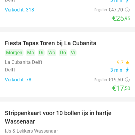
3 min.
directions_walk
Verkocht: 318
€47
,70
Regulier
€25
,95
Fiesta Tapas Toren bij La Cubanita
10%
Morgen
Ma
Di
Wo
Do
Vr
La Cubanita Delft
9.7
star
Delft
3 min.
directions_walk
Verkocht: 78
€19
,50
Regulier
€17
,50
Strippenkaart voor 10 bollen ijs in hartje
36%
Wassenaar
IJs & Lekkers Wassenaar