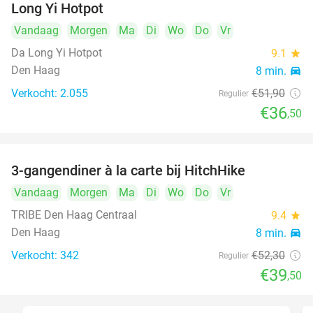
Long Yi Hotpot
Vandaag
Morgen
Ma
Di
Wo
Do
Vr
Da Long Yi Hotpot
9.1
star
Den Haag
8 min.
directions_car
Verkocht: 2.055
€51
,90
Regulier
€36
,50
3-gangendiner à la carte bij HitchHike
24%
Vandaag
Morgen
Ma
Di
Wo
Do
Vr
TRIBE Den Haag Centraal
9.4
star
Den Haag
8 min.
directions_car
Verkocht: 342
€52
,30
Regulier
€39
,50