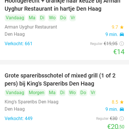
Hoofdgerecht + drankje naar keuze bij Arman
30%
Uyghur Restaurant in hartje Den Haag
Vandaag
Ma
Di
Wo
Do
Vr
Arman Uyghur Restaurant
9.7
star
Den Haag
9 min.
directions_car
Verkocht: 661
€19
,95
Regulier
€14
Grote spareribsschotel of mixed grill (1 of 2
32%
pers) bij King's Spareribs Den Haag
Vandaag
Morgen
Ma
Di
Wo
Do
Vr
King's Spareribs Den Haag
8.5
star
Den Haag
9 min.
directions_car
Verkocht: 449
€30
Regulier
€20
,50