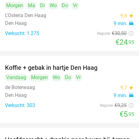
Morgen
Ma
Di
Wo
Do
Vr
L'Osteria Den Haag
9.6
star
Den Haag
9 min.
directions_car
Verkocht: 1.275
€30
,50
Regulier
€24
,95
Koffie + gebak in hartje Den Haag
36%
Vandaag
Morgen
Wo
Do
Vr
de Boterwaag
9.7
star
Den Haag
9 min.
directions_car
Verkocht: 303
€9
,25
Regulier
€5
,95