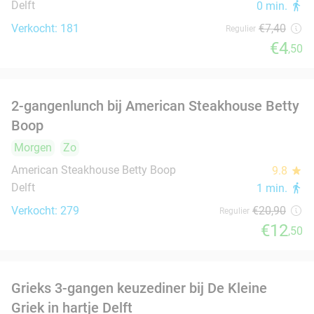
Delft
1 min.
directions_walk
Verkocht: 615
€25
Regulier
€12
,50
Griekse mixed grill bij Athene's Olijf in hartje
26%
Delft
Zo
Wo
Do
Athene's Olijf
9.2
star
Delft
2 min.
directions_walk
Verkocht: 170
€26
,80
Regulier
€19
,90
4-gangen keuzediner bij De Beren
46%
Morgen
Zo
Ma
Di
Wo
Do