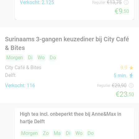
Delft
8 min.
directions_walk
Verkocht: 444
€26
,50
Regulier
€21
,50
2-gangendiner à la carte bij Bregje Delft
12%
Morgen
Zo
Ma
Di
Wo
Do
Bregje Delft
9.6
star
Delft
9 min.
directions_walk
Verkocht: 751
€17
Regulier
€14
,95
All-You-Can-Eat sushi en grill (2,5 uur) bij
15%
Yosshi in hartje Delft