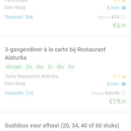
Zo
Ma
Di
Wo
Do
Sereno Den Haag
10.0
star
Den Haag
8 min.
directions_car
Verkocht: 372
€17
,40
Regulier
€10
Jemenitisch 3-gangen keuzediner of 3-
37%
gangendiner à la carte
Morgen
Yemeni House Restaurant
9.6
star
Den Haag
8 min.
directions_car
Verkocht: 195
€30
,05
Regulier
€19