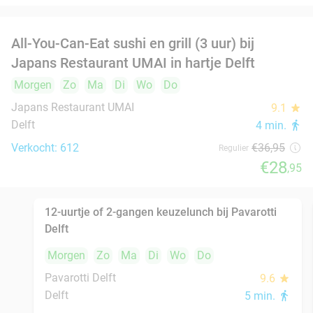
€23
,50
High tea incl. onbeperkt thee bij Anne&Max in
29%
hartje Delft
Morgen
Zo
Ma
Di
Wo
Do
Anne&Max Delft
9.1
star
Delft
6 min.
directions_walk
Verkocht: 642
€27
,50
Regulier
€19
,50
Rijsttafel in Amsterdam, Utrecht, Rotterdam,
19%
Delft of Haarlem
Morgen
Zo
Ma
Di
Wo
Do
Ron Gastrobar Streetfood | Mooie Boules
8.5
star