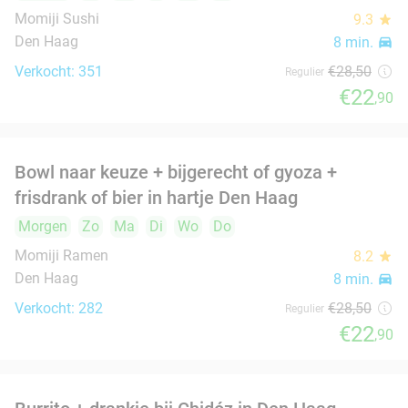
Lunchgerecht + frisdrank of 3-gangen
18%
keuzediner bij L'Osteria Den Haag
Zo
Ma
Di
Wo
Do
L'Osteria Den Haag
9.6
star
Den Haag
9 min.
directions_car
Verkocht: 1.275
€30
,50
Regulier
€24
,95
Koffie + gebak in hartje Den Haag
36%
Morgen
Zo
Wo
Do
de Boterwaag
9.7
star
Den Haag
9 min.
directions_car
Verkocht: 303
€9
,25
Regulier
€5
,95