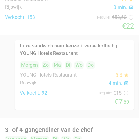
Restaurant Savarin
9.5
star
Rijswijk
4 min.
directions_car
Verkocht: 170
€70
Regulier
€56
Indiaas 3- of 4-gangen keuzediner bij Namaste
29%
Rijswijk
Morgen
Zo
Ma
Di
Wo
Do
Namaste Rijswijk
9.5
star
Rijswijk
5 min.
directions_car
Verkocht: 97
€35
Regulier
€24
,95