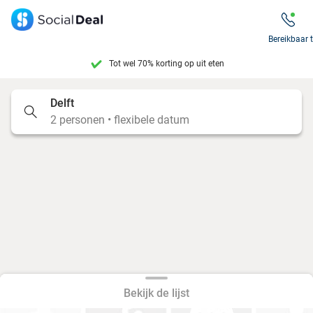
Tot wel 70% korting op uit eten
Bereikbaar 
7 dagen per week beschikbaar
10+ miljoen leden
Delft
2 personen • flexibele datum
9,4
op basis van
206.084 reviews
Tot wel 70% korting op uit eten
7 dagen per week beschikbaar
10+ miljoen leden
Bekijk de lijst