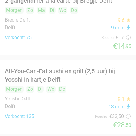
IJskoffie + appelgebak + slagroom bij
34%
GroenRijk Rijswijk
Morgen
Zo
Ma
Di
Wo
Do
Groenrijk 't Haantje
9.6
star
Rijswijk
1 min.
directions_car
Verkocht: 146
€12
Regulier
€7
,95
2-gangen keuzelunch bij De Beren in Den Hoorn
43%
Morgen
Zo
Ma
Di
Wo
Do
Restaurant De Beren Den Hoorn
9.7
star
Den Hoorn
3 min.
directions_car
Verkocht: 1.198
€22
Regulier
€12
,50