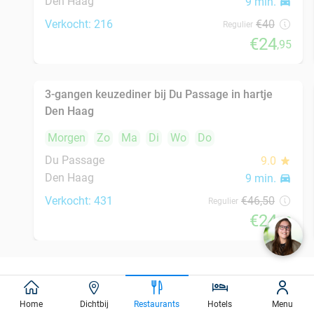
Morgen
Zo
Ma
Di
Wo
Do
De Luca
9.3
star
Den Haag
9 min.
directions_car
Verkocht: 525
€46
,50
Regulier
€24
,50
Italiaans 3-gangen keuzediner of 3-gangen
50%
shared dining-diner
Morgen
Ma
Di
Wo
De Pizzabakkers Dagelijkse Groenmarkt
8.6
star
Den Haag
9 min.
directions_car
Verkocht: 757
€39
,95
Regulier
€19
,95
Home
Dichtbij
Restaurants
Hotels
Menu