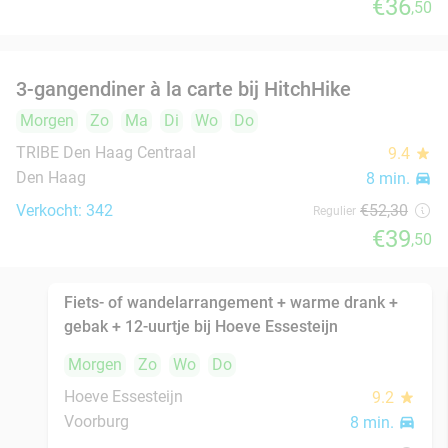
Verkocht: 144
€27
,50
Regulier
€16
,50
Bowl naar keuze + bijgerecht of gyoza +
20%
frisdrank of bier in hartje Den Haag
Morgen
Zo
Ma
Di
Wo
Do
Momiji Sushi
9.3
star
Den Haag
8 min.
directions_car
Verkocht: 351
€28
,50
Regulier
€22
,90
Bowl naar keuze + bijgerecht of gyoza +
20%
frisdrank of bier in hartje Den Haag