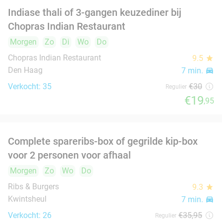
€21
,50
Marokkaans ontbijt of koffie + gebak naar
54%
keuze
Morgen
Ma
Di
Wo
Do
ParticiCafé
9.9
star
Den Haag
8 min.
directions_car
Verkocht: 306
€15
Regulier
€6
,95
food
food
3-gangendiner à la carte bij Restaurant
41%
Alaturka
Morgen
Zo
Ma
Di
Wo
Do