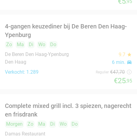
Den Haag
6 min.
directions_car
food
Verkocht: 169
€30
,50
Regulier
€21
3-gangendiner à la carte
39%
Morgen
Zo
Di
Wo
Do
Il Pomodoro.
8.4
star
Voorburg
7 min.
directions_car
Verkocht: 154
€37
,70
Regulier
€22
,90
2- of 3-gangendiner bij Restaurant Donati
41%