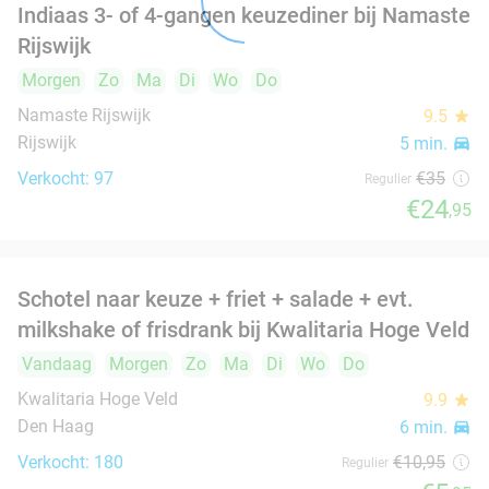
food
food
Complete mixed grill incl. 3 spiezen, nagerecht
34%
food
en frisdrank
Morgen
Zo
Ma
Di
Wo
Do
food
Damas Restaurant
food
Den Haag
6 min.
directions_car
Verkocht: 2
€36
,50
Regulier
€24
All-You-Can-Eat Libanees en Syrisch buffet
31%
(2,5 uur) + drankje naar keuze in Den Haag
Ma
Di
Wo
Do
Rozana Buffet & Grill
7.3
star
food
food