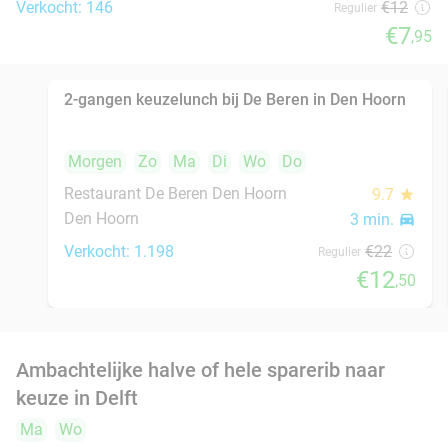
Verkocht: 28
€18
,90
Regulier
€12
Turks 4-gangendiner bij Mahzen Restaurant
59%
Mahzen Restaurant
9.2
star
Rijswijk
3 min.
directions_car
Verkocht: 153
€53
,50
Regulier
€22
Luxe sandwich naar keuze + verse koffie bij
50%
YOUNG Hotels Restaurant
Morgen
Zo
Ma
Di
Wo
Do
YOUNG Hotels Restaurant
8.6
star
Rijswijk
4 min.
directions_car