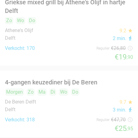
Wassenaar
IJs & Lekkers Wassenaar
Wassenaar
3 min.
directions_walk
Verkocht: 72
€22
Regulier
€14
All-You-Can-Eat sushi en grill (3 uur) bij
22%
Japans Restaurant UMAI in hartje Delft
Morgen
Zo
Ma
Di
Wo
Do
Japans Restaurant UMAI
9.1
star
Delft
4 min.
directions_walk
Verkocht: 612
€36
,95
Regulier
€28
,95
12-uurtje of 2-gangen keuzelunch bij Pavarotti