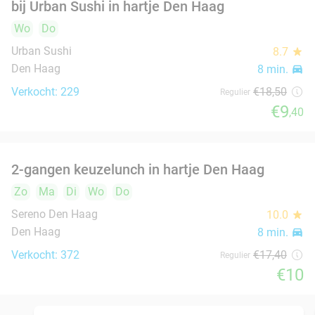
Aziatische All-You-Can-Eat (2 of 2,5 uur) bij Da
30%
Long Yi Hotpot
Morgen
Zo
Ma
Di
Wo
Do
Da Long Yi Hotpot
9.1
star
Den Haag
8 min.
directions_car
Verkocht: 2.052
€51
,90
Regulier
€36
,50
3-gangendiner à la carte bij HitchHike
24%
Morgen
Zo
Ma
Di
Wo
Do
TRIBE Den Haag Centraal
9.4
star
Den Haag
8 min.
directions_car
Verkocht: 342
€52
,30
Regulier
€39
,50