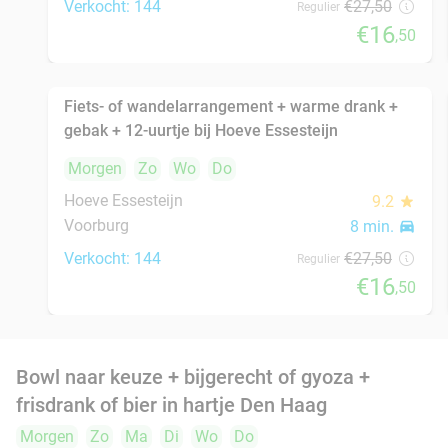
Morgen
Zo
Ma
Di
Wo
Do
Momiji Ramen
8.2
star
Den Haag
8 min.
directions_car
Verkocht: 282
€28
,50
Regulier
€22
,90
Burrito + drankje bij Chidóz in Den Haag
36%
Morgen
Zo
Ma
Di
Wo
Do
Chidóz Den Haag
9.8
star
Den Haag
8 min.
directions_car
Verkocht: 150
€14
,50
Regulier
€9
,25