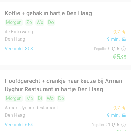
Verkocht: 449
€30
Regulier
€20
,50
Hot pot + dessert + drankje (2 tot 8 pers.)
38%
Morgen
Zo
Ma
Di
Do
Vulcan Restaurant
9.5
star
Den Haag
9 min.
directions_car
Verkocht: 216
€40
Regulier
€24
,95
3-gangen keuzediner bij Du Passage in hartje
47%
Den Haag
Morgen
Zo
Ma
Di
Wo
Do