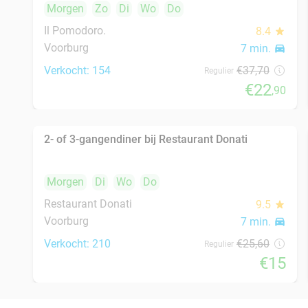
Complete spareribs-box of gegrilde kip-box
37%
voor 2 personen voor afhaal
Morgen
Zo
Wo
Do
Ribs & Burgers
9.3
star
Kwintsheul
7 min.
directions_car
Verkocht: 26
€35
,95
Regulier
€22
,50
Turks 3- of 4-gangen keuzediner bij Harem
45%
Restaurant & Café
Morgen
Zo
Ma
Di
Wo
Do
Harem Restaurant & Café
9.5
star
Den Haag
8 min.
directions_car
Verkocht: 202
€38
,88
Regulier