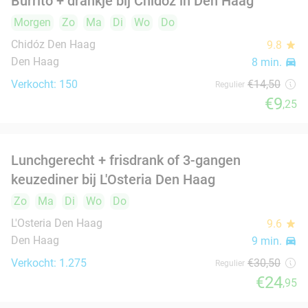
Hoofdgerecht + drankje naar keuze bij Arman
30%
Uyghur Restaurant in hartje Den Haag
Morgen
Ma
Di
Wo
Do
Arman Uyghur Restaurant
9.7
star
Den Haag
9 min.
directions_car
Verkocht: 654
€19
,95
Regulier
€14
Grote spareribsschotel of mixed grill (1 of 2
32%
pers) bij King's Spareribs Den Haag
Vandaag
Morgen
Zo
Ma
Di
Wo
Do
King's Spareribs Den Haag
8.5
star
Den Haag
9 min.
directions_car