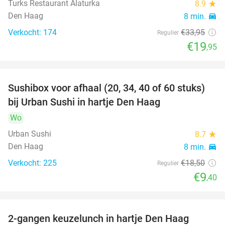
Turks Restaurant Alaturka
8.9
star
Den Haag
8 min.
directions_car
Verkocht: 174
€33
,95
Regulier
€19
,95
Sushibox voor afhaal (20, 34, 40 of 60 stuks)
49%
bij Urban Sushi in hartje Den Haag
Wo
Urban Sushi
8.7
star
Den Haag
8 min.
directions_car
Verkocht: 225
€18
,50
Regulier
€9
,40
2-gangen keuzelunch in hartje Den Haag
43%