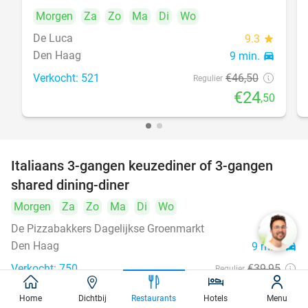
Morgen
Za
Zo
Ma
Di
Wo
De Luca
9.3
star
Den Haag
9 min.
directions_car
Verkocht: 521
€46
,50
Regulier
€24
,50
Italiaans 3-gangen keuzediner of 3-gangen
50%
shared dining-diner
Morgen
Za
Zo
Ma
Di
Wo
De Pizzabakkers Dagelijkse Groenmarkt
8.6
star
Den Haag
9 min.
directions_car
Verkocht: 750
€39
,95
Regulier
€19
,95
Home
Dichtbij
Restaurants
Hotels
Menu