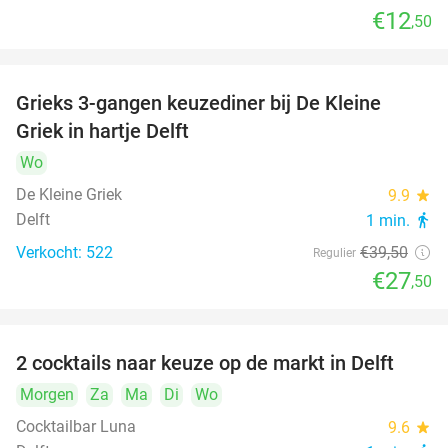
€12
,50
Grieks 3-gangen keuzediner bij De Kleine
30%
Griek in hartje Delft
Wo
De Kleine Griek
9.9
star
Delft
1 min.
directions_walk
Verkocht: 522
€39
,50
Regulier
€27
,50
2 cocktails naar keuze op de markt in Delft
50%
Morgen
Za
Ma
Di
Wo
Cocktailbar Luna
9.6
star