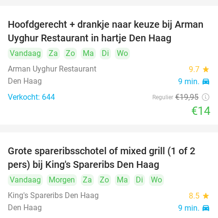
Hoofdgerecht + drankje naar keuze bij Arman
30%
Uyghur Restaurant in hartje Den Haag
Vandaag
Za
Zo
Ma
Di
Wo
Arman Uyghur Restaurant
9.7
star
Den Haag
9 min.
directions_car
Verkocht: 644
€19
,95
Regulier
€14
Grote spareribsschotel of mixed grill (1 of 2
32%
pers) bij King's Spareribs Den Haag
Vandaag
Morgen
Za
Zo
Ma
Di
Wo
King's Spareribs Den Haag
8.5
star
Den Haag
9 min.
directions_car