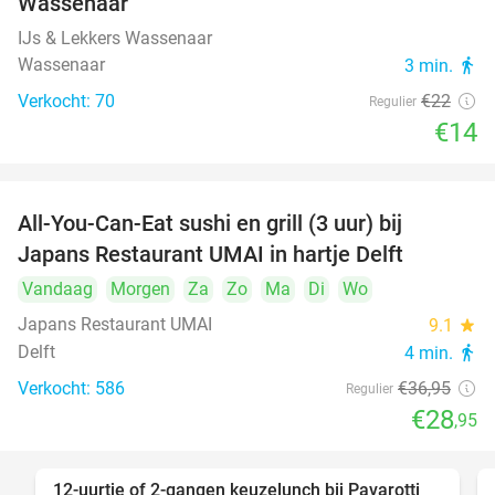
Wassenaar
IJs & Lekkers Wassenaar
Wassenaar
3 min.
directions_walk
Verkocht: 70
€22
Regulier
€14
All-You-Can-Eat sushi en grill (3 uur) bij
22%
Japans Restaurant UMAI in hartje Delft
Vandaag
Morgen
Za
Zo
Ma
Di
Wo
Japans Restaurant UMAI
9.1
star
Delft
4 min.
directions_walk
Verkocht: 586
€36
,95
Regulier
€28
,95
12-uurtje of 2-gangen keuzelunch bij Pavarotti