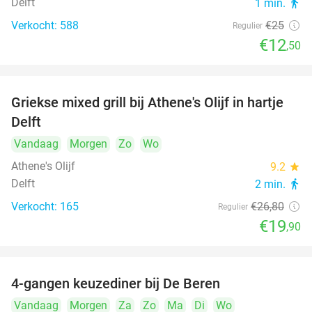
Delft
1 min.
directions_walk
Verkocht: 588
€25
Regulier
€12
,50
Griekse mixed grill bij Athene's Olijf in hartje
26%
Delft
Vandaag
Morgen
Zo
Wo
Athene's Olijf
9.2
star
Delft
2 min.
directions_walk
Verkocht: 165
€26
,80
Regulier
€19
,90
4-gangen keuzediner bij De Beren
46%
Vandaag
Morgen
Za
Zo
Ma
Di
Wo