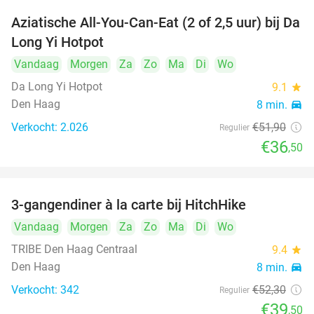
Aziatische All-You-Can-Eat (2 of 2,5 uur) bij Da
30%
Long Yi Hotpot
Vandaag
Morgen
Za
Zo
Ma
Di
Wo
Da Long Yi Hotpot
9.1
star
Den Haag
8 min.
directions_car
Verkocht: 2.026
€51
,90
Regulier
€36
,50
3-gangendiner à la carte bij HitchHike
24%
Vandaag
Morgen
Za
Zo
Ma
Di
Wo
TRIBE Den Haag Centraal
9.4
star
Den Haag
8 min.
directions_car
Verkocht: 342
€52
,30
Regulier
€39
,50