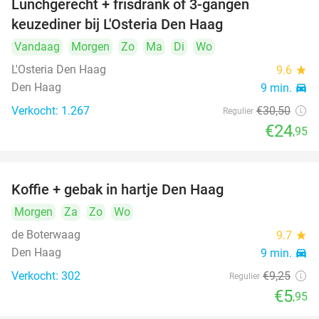
Lunchgerecht + frisdrank of 3-gangen
18%
keuzediner bij L'Osteria Den Haag
Vandaag
Morgen
Zo
Ma
Di
Wo
L'Osteria Den Haag
9.6
star
Den Haag
9 min.
directions_car
Verkocht: 1.267
€30
,50
Regulier
€24
,95
Koffie + gebak in hartje Den Haag
36%
Morgen
Za
Zo
Wo
de Boterwaag
9.7
star
Den Haag
9 min.
directions_car
Verkocht: 302
€9
,25
Regulier
€5
,95