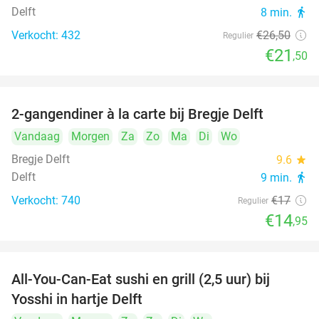
Delft
8 min.
directions_walk
Verkocht: 432
€26
,50
Regulier
€21
,50
2-gangendiner à la carte bij Bregje Delft
12%
Vandaag
Morgen
Za
Zo
Ma
Di
Wo
Bregje Delft
9.6
star
Delft
9 min.
directions_walk
Verkocht: 740
€17
Regulier
€14
,95
All-You-Can-Eat sushi en grill (2,5 uur) bij
15%
Yosshi in hartje Delft