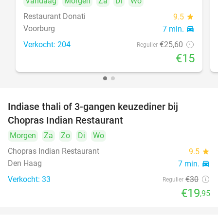
Vandaag
Morgen
Za
Di
Wo
Restaurant Donati
9.5
star
Voorburg
7 min.
directions_car
food
Verkocht: 204
€25
,60
Regulier
€15
Indiase thali of 3-gangen keuzediner bij
34%
Chopras Indian Restaurant
Morgen
Za
Zo
Di
Wo
food
Chopras Indian Restaurant
9.5
star
Den Haag
7 min.
directions_car
Verkocht: 33
€30
Regulier
€19
,95