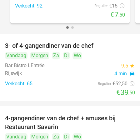
Verkocht: 92
€15
Regulier
€7
,50
3- of 4-gangendiner van de chef
25%
Vandaag
Morgen
Za
Di
Wo
Bar Bistro L'Entrée
9.5
star
Rijswijk
4 min.
directions_car
Verkocht: 65
€52
,50
Regulier
€39
,50
4-gangendiner van de chef + amuses bij
20%
Restaurant Savarin
Vandaag
Morgen
Za
Di
Wo