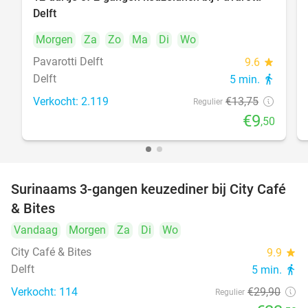
31%
Delft
Morgen
Za
Zo
Ma
Di
Wo
Pavarotti Delft
9.6
star
Delft
5 min.
directions_walk
Verkocht: 2.119
€13
,75
Regulier
€9
,50
Surinaams 3-gangen keuzediner bij City Café
21%
& Bites
Vandaag
Morgen
Za
Di
Wo
City Café & Bites
9.9
star
Delft
5 min.
directions_walk
Verkocht: 114
€29
,90
Regulier