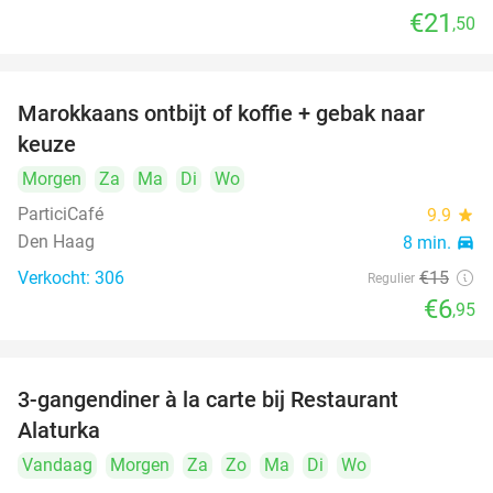
€21
,50
Marokkaans ontbijt of koffie + gebak naar
54%
keuze
Morgen
Za
Ma
Di
Wo
ParticiCafé
9.9
star
Den Haag
8 min.
directions_car
Verkocht: 306
€15
Regulier
€6
,95
food
food
3-gangendiner à la carte bij Restaurant
41%
Alaturka
Vandaag
Morgen
Za
Zo
Ma
Di
Wo