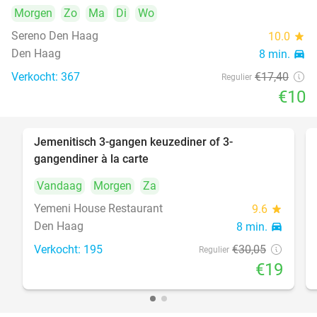
Morgen
Zo
Ma
Di
Wo
Sereno Den Haag
10.0
star
Den Haag
8 min.
directions_car
Verkocht: 367
€17
,40
Regulier
€10
Jemenitisch 3-gangen keuzediner of 3-
37%
gangendiner à la carte
Vandaag
Morgen
Za
Yemeni House Restaurant
9.6
star
Den Haag
8 min.
directions_car
Verkocht: 195
€30
,05
Regulier
€19