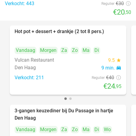
Verkocht: 443
€30
Regulier
€20
,50
Hot pot + dessert + drankje (2 tot 8 pers.)
38%
Vandaag
Morgen
Za
Zo
Ma
Di
Vulcan Restaurant
9.5
star
Den Haag
9 min.
directions_car
Verkocht: 211
€40
Regulier
€24
,95
3-gangen keuzediner bij Du Passage in hartje
47%
Den Haag
Vandaag
Morgen
Za
Zo
Ma
Di
Wo