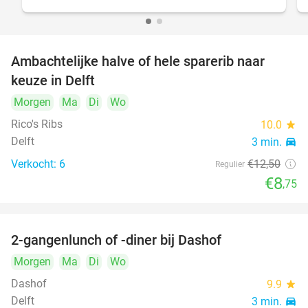
Ambachtelijke halve of hele sparerib naar
30%
NEW
keuze in Delft
TODAY
Morgen
Ma
Di
Wo
Rico's Ribs
10.0
star
Delft
3 min.
directions_car
Verkocht: 6
€12
,50
Regulier
€8
,75
2-gangenlunch of -diner bij Dashof
37%
Morgen
Ma
Di
Wo
Dashof
9.9
star
Delft
3 min.
directions_car