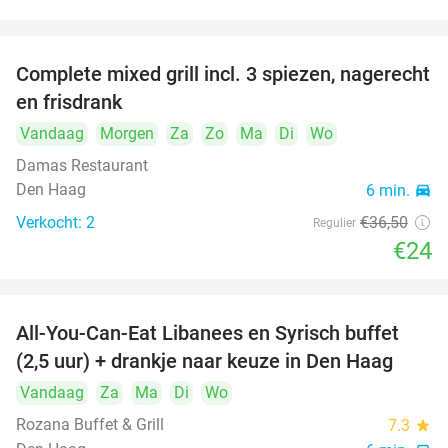
food
food
Complete mixed grill incl. 3 spiezen, nagerecht
34%
food
en frisdrank
Vandaag
Morgen
Za
Zo
Ma
Di
Wo
food
Damas Restaurant
food
Den Haag
6 min.
directions_car
Verkocht: 2
€36
,50
Regulier
€24
All-You-Can-Eat Libanees en Syrisch buffet
31%
(2,5 uur) + drankje naar keuze in Den Haag
Vandaag
Za
Ma
Di
Wo
Rozana Buffet & Grill
7.3
star
food
food