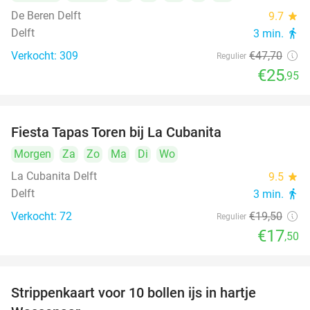
De Beren Delft
9.7
star
Delft
3 min.
directions_walk
Verkocht: 309
€47
,70
Regulier
€25
,95
Fiesta Tapas Toren bij La Cubanita
10%
Morgen
Za
Zo
Ma
Di
Wo
La Cubanita Delft
9.5
star
Delft
3 min.
directions_walk
Verkocht: 72
€19
,50
Regulier
€17
,50
Strippenkaart voor 10 bollen ijs in hartje
36%