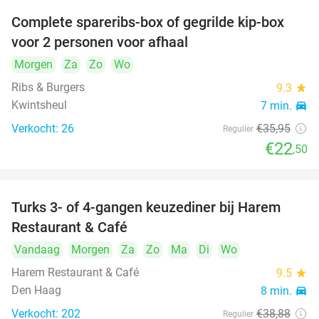
Complete spareribs-box of gegrilde kip-box
37%
voor 2 personen voor afhaal
Morgen
Za
Zo
Wo
Ribs & Burgers
9.3
star
Kwintsheul
7 min.
directions_car
Verkocht: 26
€35
,95
Regulier
€22
,50
Turks 3- of 4-gangen keuzediner bij Harem
45%
Restaurant & Café
Vandaag
Morgen
Za
Zo
Ma
Di
Wo
Harem Restaurant & Café
9.5
star
Den Haag
8 min.
directions_car
Verkocht: 202
€38
,88
Regulier