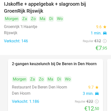
IJskoffie + appelgebak + slagroom bij
34%
GroenRijk Rijswijk
Morgen
Za
Zo
Ma
Di
Wo
Groenrijk 't Haantje
9.6
star
Rijswijk
1 min.
directions_car
Verkocht: 146
€12
Regulier
€7
,95
2-gangen keuzelunch bij De Beren in Den Hoorn
43%
Morgen
Za
Zo
Ma
Di
Wo
Restaurant De Beren Den Hoorn
9.7
star
Den Hoorn
3 min.
directions_car
Verkocht: 1.186
€22
Regulier
€12
,50