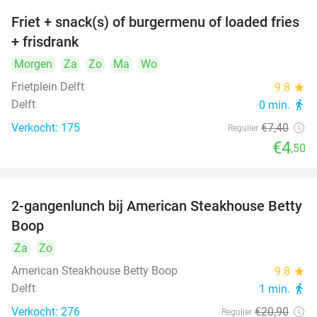
Friet + snack(s) of burgermenu of loaded fries
39%
+ frisdrank
Morgen
Za
Zo
Ma
Wo
Frietplein Delft
9.8
star
Delft
0 min.
directions_walk
Verkocht: 175
€7
,40
Regulier
€4
,50
2-gangenlunch bij American Steakhouse Betty
40%
Boop
Za
Zo
American Steakhouse Betty Boop
9.8
star
Delft
1 min.
directions_walk
Verkocht: 276
€20
,90
Regulier