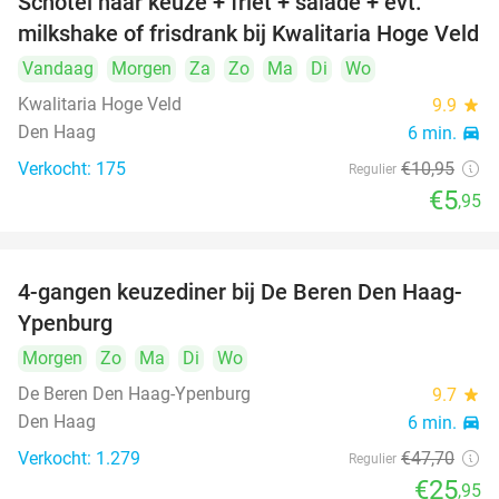
Schotel naar keuze + friet + salade + evt.
46%
milkshake of frisdrank bij Kwalitaria Hoge Veld
Vandaag
Morgen
Za
Zo
Ma
Di
Wo
Kwalitaria Hoge Veld
9.9
star
Den Haag
6 min.
directions_car
Verkocht: 175
€10
,95
Regulier
€5
,95
4-gangen keuzediner bij De Beren Den Haag-
46%
Ypenburg
Morgen
Zo
Ma
Di
Wo
De Beren Den Haag-Ypenburg
9.7
star
Den Haag
6 min.
directions_car
Verkocht: 1.279
€47
,70
Regulier
€25
,95