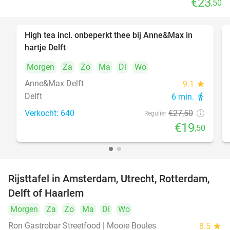
€23
,50
High tea incl. onbeperkt thee bij Anne&Max in
29%
hartje Delft
Morgen
Za
Zo
Ma
Di
Wo
Anne&Max Delft
9.1
star
Delft
6 min.
directions_walk
Verkocht: 640
€27
,50
Regulier
€19
,50
Rijsttafel in Amsterdam, Utrecht, Rotterdam,
19%
Delft of Haarlem
Morgen
Za
Zo
Ma
Di
Wo
Ron Gastrobar Streetfood | Mooie Boules
8.5
star