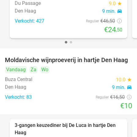
Du Passage
9.0
star
Den Haag
9 min.
directions_car
Verkocht: 427
€46
,50
Regulier
€24
,50
Moldavische wijnproeverij in hartje Den Haag
39%
Vandaag
Za
Wo
Buza Central
10.0
star
Den Haag
9 min.
directions_car
Verkocht: 83
€16
,50
Regulier
€10
3-gangen keuzediner bij De Luca in hartje Den
47%
Haag