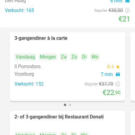
Den Haag
6 min.
directions_car
food
Verkocht: 165
€30
,50
Regulier
€21
3-gangendiner à la carte
39%
Vandaag
Morgen
Za
Zo
Di
Wo
Il Pomodoro.
8.4
star
Voorburg
7 min.
directions_car
Verkocht: 152
€37
,70
Regulier
€22
,90
2- of 3-gangendiner bij Restaurant Donati
41%