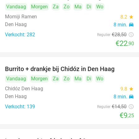
Vandaag
Morgen
Za
Zo
Ma
Di
Wo
Momiji Ramen
8.2
star
Den Haag
8 min.
directions_car
Verkocht: 282
€28
,50
Regulier
€22
,90
Burrito + drankje bij Chidóz in Den Haag
36%
Vandaag
Morgen
Za
Zo
Ma
Di
Wo
Chidóz Den Haag
9.8
star
Den Haag
8 min.
directions_car
Verkocht: 139
€14
,50
Regulier
€9
,25