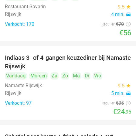
Restaurant Savarin
9.5
star
Rijswijk
4 min.
directions_car
Verkocht: 170
€70
Regulier
€56
Indiaas 3- of 4-gangen keuzediner bij Namaste
29%
Rijswijk
Vandaag
Morgen
Za
Zo
Ma
Di
Wo
Namaste Rijswijk
9.5
star
Rijswijk
5 min.
directions_car
Verkocht: 97
€35
Regulier
€24
,95