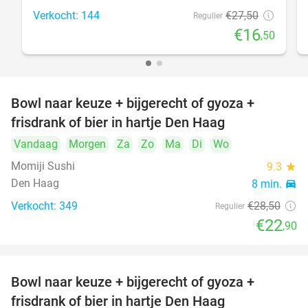
Verkocht: 144
€27
,50
Regulier
€16
,50
Bowl naar keuze + bijgerecht of gyoza +
20%
frisdrank of bier in hartje Den Haag
Vandaag
Morgen
Za
Zo
Ma
Di
Wo
Momiji Sushi
9.3
star
Den Haag
8 min.
directions_car
Verkocht: 349
€28
,50
Regulier
€22
,90
Bowl naar keuze + bijgerecht of gyoza +
20%
frisdrank of bier in hartje Den Haag