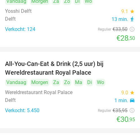
Vandaag
Morgen
Za
Zo
Di
Wo
Yosshi Delft
9.1
star
Delft
13 min.
directions_walk
Verkocht: 124
€33
,50
Regulier
€28
,50
All-You-Can-Eat & Drink (2,5 uur) bij
14%
Wereldrestaurant Royal Palace
Vandaag
Morgen
Za
Zo
Ma
Di
Wo
Wereldrestaurant Royal Palace
9.0
star
Delft
1 min.
directions_car
Verkocht: 5.450
€35
,95
Regulier
€30
,95