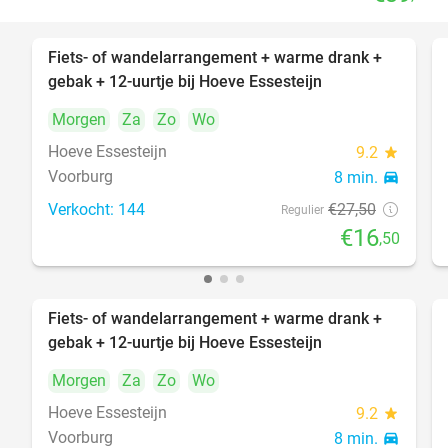
Fiets- of wandelarrangement + warme drank +
40%
gebak + 12-uurtje bij Hoeve Essesteijn
Morgen
Za
Zo
Wo
Hoeve Essesteijn
9.2
star
Voorburg
8 min.
directions_car
Verkocht: 144
€27
,50
Regulier
€16
,50
Fiets- of wandelarrangement + warme drank +
40%
gebak + 12-uurtje bij Hoeve Essesteijn
Morgen
Za
Zo
Wo
Hoeve Essesteijn
9.2
star
Voorburg
8 min.
directions_car