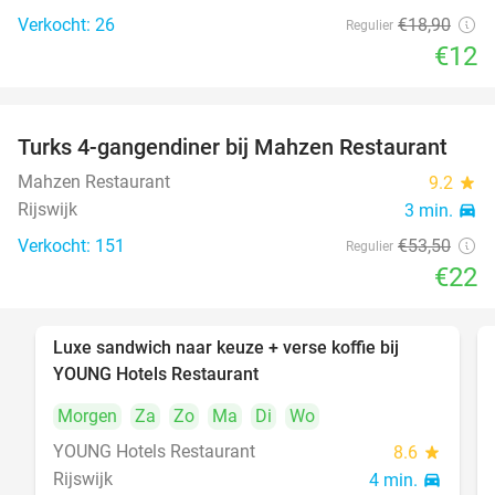
Verkocht: 26
€18
,90
Regulier
€12
Turks 4-gangendiner bij Mahzen Restaurant
59%
Mahzen Restaurant
9.2
star
Rijswijk
3 min.
directions_car
Verkocht: 151
€53
,50
Regulier
€22
Luxe sandwich naar keuze + verse koffie bij
50%
YOUNG Hotels Restaurant
Morgen
Za
Zo
Ma
Di
Wo
YOUNG Hotels Restaurant
8.6
star
Rijswijk
4 min.
directions_car