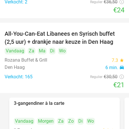
Verkocht: 2
€36
,50
Regulier
food
€24
All-You-Can-Eat Libanees en Syrisch buffet
31%
(2,5 uur) + drankje naar keuze in Den Haag
Vandaag
Za
Ma
Di
Wo
Rozana Buffet & Grill
7.3
star
Den Haag
6 min.
directions_car
Verkocht: 165
€30
,50
Regulier
€21
3-gangendiner à la carte
39%
Vandaag
Morgen
Za
Zo
Di
Wo