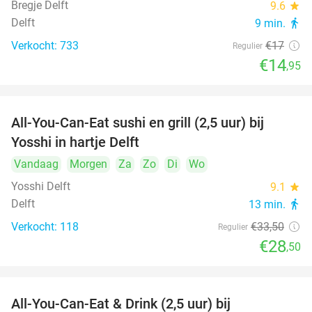
Bregje Delft
9.6
star
Delft
9 min.
directions_walk
Verkocht: 733
€17
Regulier
€14
,95
All-You-Can-Eat sushi en grill (2,5 uur) bij
15%
Yosshi in hartje Delft
Vandaag
Morgen
Za
Zo
Di
Wo
Yosshi Delft
9.1
star
Delft
13 min.
directions_walk
Verkocht: 118
€33
,50
Regulier
€28
,50
All-You-Can-Eat & Drink (2,5 uur) bij
14%