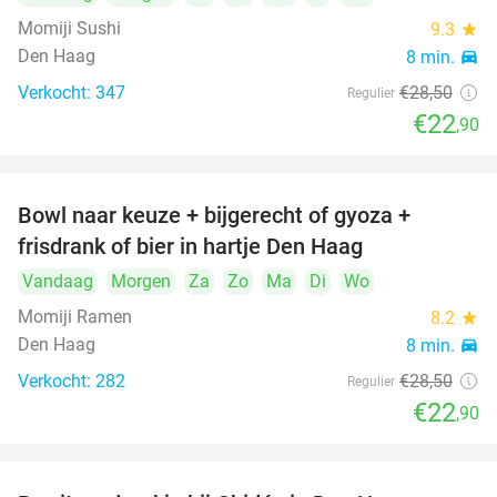
Momiji Sushi
9.3
star
Den Haag
8 min.
directions_car
Verkocht: 347
€28
,50
Regulier
€22
,90
Bowl naar keuze + bijgerecht of gyoza +
20%
frisdrank of bier in hartje Den Haag
Vandaag
Morgen
Za
Zo
Ma
Di
Wo
Momiji Ramen
8.2
star
Den Haag
8 min.
directions_car
Verkocht: 282
€28
,50
Regulier
€22
,90