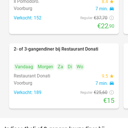
Il Pomodoro.
8.4
star
Voorburg
7 min.
directions_car
Verkocht: 152
€37
,70
food
Regulier
€22
,90
2- of 3-gangendiner bij Restaurant Donati
41%
Vandaag
Morgen
Za
Di
Wo
Restaurant Donati
9.5
star
Voorburg
7 min.
directions_car
food
Verkocht: 189
€25
,60
Regulier
€15