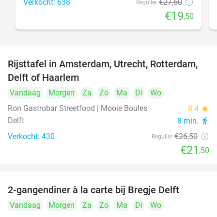
Verkocht: 638
€27
,50
Regulier
€19
,50
Rijsttafel in Amsterdam, Utrecht, Rotterdam,
19%
Delft of Haarlem
Vandaag
Morgen
Za
Zo
Ma
Di
Wo
Ron Gastrobar Streetfood | Mooie Boules
8.4
star
Delft
8 min.
directions_walk
Verkocht: 430
€26
,50
Regulier
€21
,50
2-gangendiner à la carte bij Bregje Delft
12%
Vandaag
Morgen
Za
Zo
Ma
Di
Wo