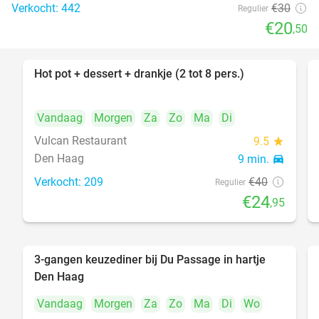
Verkocht: 442
€30
Regulier
€20
,50
Hot pot + dessert + drankje (2 tot 8 pers.)
38%
Vandaag
Morgen
Za
Zo
Ma
Di
Vulcan Restaurant
9.5
star
Den Haag
9 min.
directions_car
Verkocht: 209
€40
Regulier
€24
,95
3-gangen keuzediner bij Du Passage in hartje
47%
Den Haag
Vandaag
Morgen
Za
Zo
Ma
Di
Wo