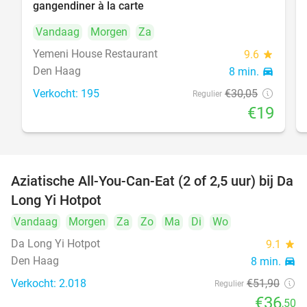
gangendiner à la carte
Vandaag
Morgen
Za
Yemeni House Restaurant
9.6
star
Den Haag
8 min.
directions_car
Verkocht: 195
€30
,05
Regulier
€19
Aziatische All-You-Can-Eat (2 of 2,5 uur) bij Da
30%
Long Yi Hotpot
Vandaag
Morgen
Za
Zo
Ma
Di
Wo
Da Long Yi Hotpot
9.1
star
Den Haag
8 min.
directions_car
Verkocht: 2.018
€51
,90
Regulier
€36
,50