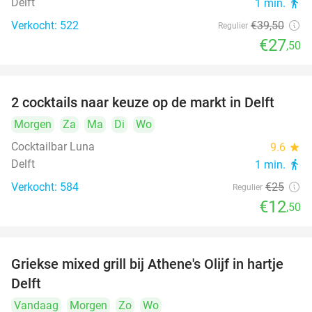
Delft
1 min.
directions_walk
Verkocht: 522
€39
,50
Regulier
€27
,50
2 cocktails naar keuze op de markt in Delft
50%
Morgen
Za
Ma
Di
Wo
Cocktailbar Luna
9.6
star
Delft
1 min.
directions_walk
Verkocht: 584
€25
Regulier
€12
,50
Griekse mixed grill bij Athene's Olijf in hartje
26%
Delft
Vandaag
Morgen
Zo
Wo