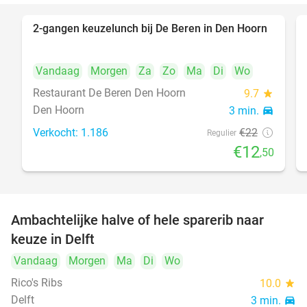
2-gangen keuzelunch bij De Beren in Den Hoorn
43%
Vandaag
Morgen
Za
Zo
Ma
Di
Wo
Restaurant De Beren Den Hoorn
9.7
star
Den Hoorn
3 min.
directions_car
Verkocht: 1.186
€22
Regulier
€12
,50
Ambachtelijke halve of hele sparerib naar
30%
NEW
keuze in Delft
TODAY
Vandaag
Morgen
Ma
Di
Wo
Rico's Ribs
10.0
star
Delft
3 min.
directions_car