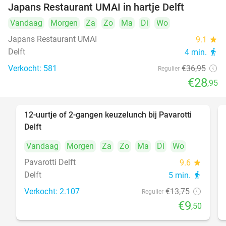
Japans Restaurant UMAI in hartje Delft
Vandaag
Morgen
Za
Zo
Ma
Di
Wo
Japans Restaurant UMAI
9.1
star
Delft
4 min.
directions_walk
Verkocht: 581
€36
,95
Regulier
€28
,95
12-uurtje of 2-gangen keuzelunch bij Pavarotti
31%
Delft
Vandaag
Morgen
Za
Zo
Ma
Di
Wo
Pavarotti Delft
9.6
star
Delft
5 min.
directions_walk
Verkocht: 2.107
€13
,75
Regulier
€9
,50