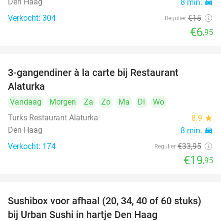
Den Haag
8 min.
directions_car
Verkocht: 304
€15
Regulier
€6
,95
3-gangendiner à la carte bij Restaurant
41%
Alaturka
Vandaag
Morgen
Za
Zo
Ma
Di
Wo
Turks Restaurant Alaturka
8.9
star
Den Haag
8 min.
directions_car
Verkocht: 174
€33
,95
Regulier
€19
,95
Sushibox voor afhaal (20, 34, 40 of 60 stuks)
49%
bij Urban Sushi in hartje Den Haag