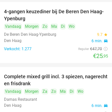
4-gangen keuzediner bij De Beren Den Haag-
46%
food
food
Ypenburg
food
Vandaag
Morgen
Zo
Ma
Di
Wo
De Beren Den Haag-Ypenburg
9.7
star
food
food
Den Haag
6 min.
directions_car
food
Verkocht: 1.277
€47
,70
Regulier
€25
,95
Complete mixed grill incl. 3 spiezen, nagerecht
34%
en frisdrank
Vandaag
Morgen
Za
Zo
Ma
Di
Wo
Damas Restaurant
Den Haag
6 min.
directions_car
food
food