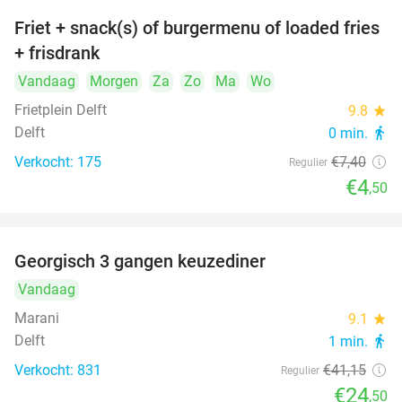
Friet + snack(s) of burgermenu of loaded fries
39%
+ frisdrank
Vandaag
Morgen
Za
Zo
Ma
Wo
Frietplein Delft
9.8
star
Delft
0 min.
directions_walk
Verkocht: 175
€7
,40
Regulier
€4
,50
Georgisch 3 gangen keuzediner
40%
Vandaag
Marani
9.1
star
Delft
1 min.
directions_walk
Verkocht: 831
€41
,15
Regulier
€24
,50