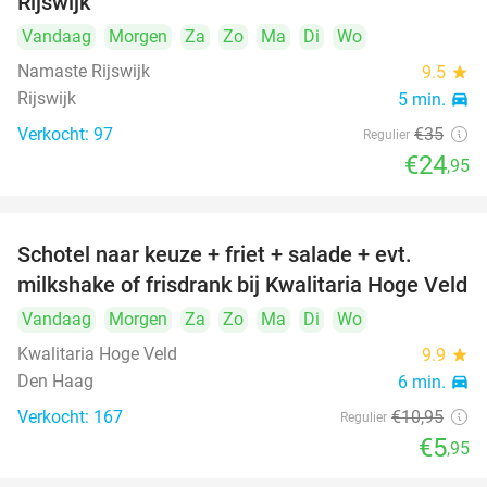
Rijswijk
Vandaag
Morgen
Za
Zo
Ma
Di
Wo
Namaste Rijswijk
9.5
star
Rijswijk
5 min.
directions_car
Verkocht: 97
€35
Regulier
€24
,95
Schotel naar keuze + friet + salade + evt.
46%
milkshake of frisdrank bij Kwalitaria Hoge Veld
Vandaag
Morgen
Za
Zo
Ma
Di
Wo
Kwalitaria Hoge Veld
9.9
star
Den Haag
6 min.
directions_car
Verkocht: 167
€10
,95
Regulier
€5
,95