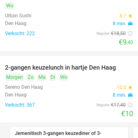
Wo
Urban Sushi
8.7
star
Den Haag
8 min.
directions_car
Verkocht: 222
€18
,50
Regulier
€9
,40
2-gangen keuzelunch in hartje Den Haag
43%
Morgen
Zo
Ma
Di
Wo
Sereno Den Haag
10.0
star
Den Haag
8 min.
directions_car
Verkocht: 367
€17
,40
Regulier
€10
Jemenitisch 3-gangen keuzediner of 3-
37%