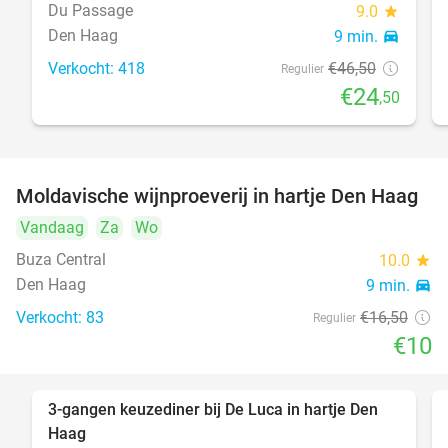
Du Passage
9.0
star
Den Haag
9 min.
directions_car
Verkocht: 418
€46
,50
Regulier
€24
,50
Moldavische wijnproeverij in hartje Den Haag
39%
Vandaag
Za
Wo
Buza Central
10.0
star
Den Haag
9 min.
directions_car
Verkocht: 83
€16
,50
Regulier
€10
3-gangen keuzediner bij De Luca in hartje Den
47%
Haag