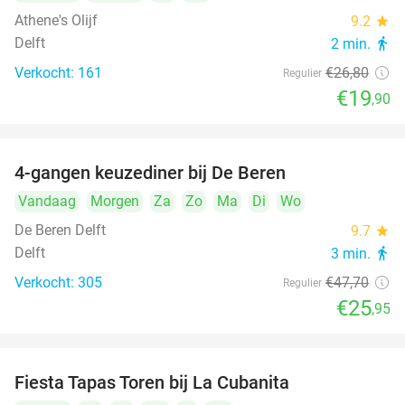
Athene's Olijf
9.2
star
Delft
2 min.
directions_walk
Verkocht: 161
€26
,80
Regulier
€19
,90
4-gangen keuzediner bij De Beren
46%
Vandaag
Morgen
Za
Zo
Ma
Di
Wo
De Beren Delft
9.7
star
Delft
3 min.
directions_walk
Verkocht: 305
€47
,70
Regulier
€25
,95
Fiesta Tapas Toren bij La Cubanita
10%