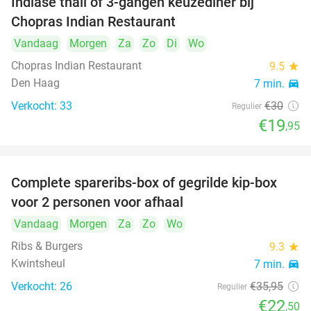
Indiase thali of 3-gangen keuzediner bij
34%
Chopras Indian Restaurant
Vandaag
Morgen
Za
Zo
Di
Wo
Chopras Indian Restaurant
9.5
star
Den Haag
7 min.
directions_car
Verkocht: 33
€30
Regulier
€19
,95
Complete spareribs-box of gegrilde kip-box
37%
voor 2 personen voor afhaal
Vandaag
Morgen
Za
Zo
Wo
Ribs & Burgers
9.3
star
Kwintsheul
7 min.
directions_car
Verkocht: 26
€35
,95
Regulier
€22
,50