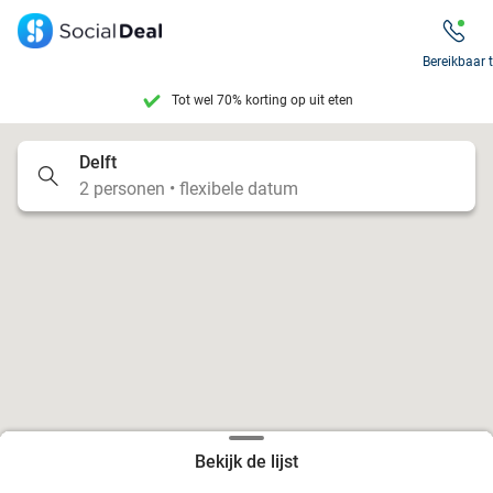
Tot wel 70% korting op uit eten
Bereikbaar 
7 dagen per week beschikbaar
10+ miljoen leden
Delft
2 personen • flexibele datum
9,4
op basis van
205.826 reviews
Tot wel 70% korting op uit eten
7 dagen per week beschikbaar
10+ miljoen leden
Bekijk de lijst