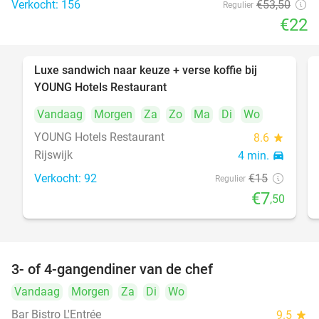
Verkocht: 156
€53
,50
Regulier
€22
Luxe sandwich naar keuze + verse koffie bij
50%
YOUNG Hotels Restaurant
Vandaag
Morgen
Za
Zo
Ma
Di
Wo
YOUNG Hotels Restaurant
8.6
star
Rijswijk
4 min.
directions_car
Verkocht: 92
€15
Regulier
€7
,50
3- of 4-gangendiner van de chef
25%
Vandaag
Morgen
Za
Di
Wo
Bar Bistro L'Entrée
9.5
star