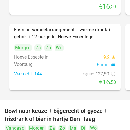
€16
,50
Fiets- of wandelarrangement + warme drank +
40%
gebak + 12-uurtje bij Hoeve Essesteijn
Morgen
Za
Zo
Wo
Hoeve Essesteijn
9.2
star
Voorburg
8 min.
directions_car
Verkocht: 144
€27
,50
Regulier
€16
,50
Bowl naar keuze + bijgerecht of gyoza +
20%
frisdrank of bier in hartje Den Haag
Vandaag
Morgen
Za
Zo
Ma
Di
Wo