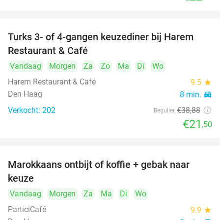
Turks 3- of 4-gangen keuzediner bij Harem
45%
Restaurant & Café
Vandaag
Morgen
Za
Zo
Ma
Di
Wo
Harem Restaurant & Café
9.5
star
Den Haag
8 min.
directions_car
Verkocht: 202
€38
,88
Regulier
€21
,50
food
food
Marokkaans ontbijt of koffie + gebak naar
54%
keuze
Vandaag
Morgen
Za
Ma
Di
Wo
ParticiCafé
9.9
star