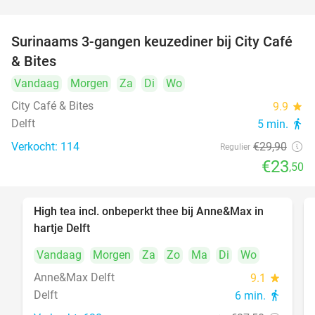
Surinaams 3-gangen keuzediner bij City Café
21%
& Bites
Vandaag
Morgen
Za
Di
Wo
City Café & Bites
9.9
star
Delft
5 min.
directions_walk
Verkocht: 114
€29
,90
Regulier
€23
,50
High tea incl. onbeperkt thee bij Anne&Max in
29%
hartje Delft
Vandaag
Morgen
Za
Zo
Ma
Di
Wo
Anne&Max Delft
9.1
star
Delft
6 min.
directions_walk