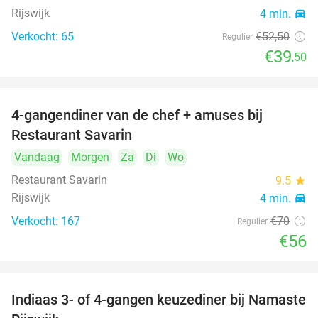
Rijswijk
4 min.
directions_car
Verkocht: 65
€52
,50
Regulier
€39
,50
4-gangendiner van de chef + amuses bij
20%
Restaurant Savarin
Vandaag
Morgen
Za
Di
Wo
Restaurant Savarin
9.5
star
Rijswijk
4 min.
directions_car
Verkocht: 167
€70
Regulier
€56
Indiaas 3- of 4-gangen keuzediner bij Namaste
29%