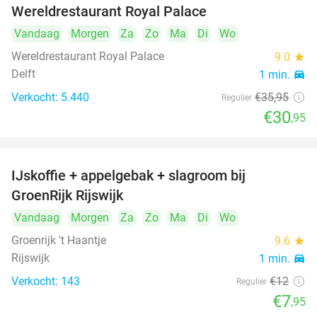
Wereldrestaurant Royal Palace
Vandaag
Morgen
Za
Zo
Ma
Di
Wo
Wereldrestaurant Royal Palace
9.0
star
Delft
1 min.
directions_car
Verkocht: 5.440
€35
,95
Regulier
€30
,95
IJskoffie + appelgebak + slagroom bij
34%
GroenRijk Rijswijk
Vandaag
Morgen
Za
Zo
Ma
Di
Wo
Groenrijk 't Haantje
9.6
star
Rijswijk
1 min.
directions_car
Verkocht: 143
€12
Regulier
€7
,95