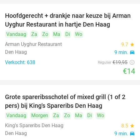
Hoofdgerecht + drankje naar keuze bij Arman
30%
Uyghur Restaurant in hartje Den Haag
Vandaag
Za
Zo
Ma
Di
Wo
Arman Uyghur Restaurant
9.7
star
Den Haag
9 min.
directions_car
Verkocht: 638
€19
,95
Regulier
€14
Grote spareribsschotel of mixed grill (1 of 2
32%
pers) bij King's Spareribs Den Haag
Vandaag
Morgen
Za
Zo
Ma
Di
Wo
King's Spareribs Den Haag
8.5
star
Den Haag
9 min.
directions_car