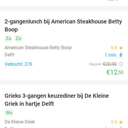
2-gangenlunch bij American Steakhouse Betty
40%
Boop
Za
Zo
American Steakhouse Betty Boop
9.8
star
Delft
1 min.
directions_walk
Verkocht: 276
€20
,90
Regulier
€12
,50
Grieks 3-gangen keuzediner bij De Kleine
30%
Griek in hartje Delft
Wo
De Kleine Griek
9.9
star