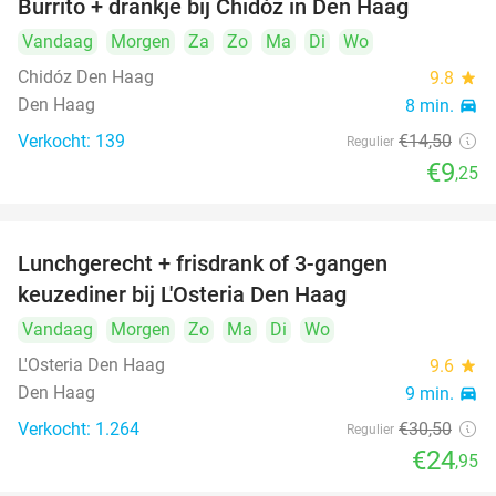
Burrito + drankje bij Chidóz in Den Haag
36%
Vandaag
Morgen
Za
Zo
Ma
Di
Wo
Chidóz Den Haag
9.8
star
Den Haag
8 min.
directions_car
Verkocht: 139
€14
,50
Regulier
€9
,25
Lunchgerecht + frisdrank of 3-gangen
18%
keuzediner bij L'Osteria Den Haag
Vandaag
Morgen
Zo
Ma
Di
Wo
L'Osteria Den Haag
9.6
star
Den Haag
9 min.
directions_car
Verkocht: 1.264
€30
,50
Regulier
€24
,95