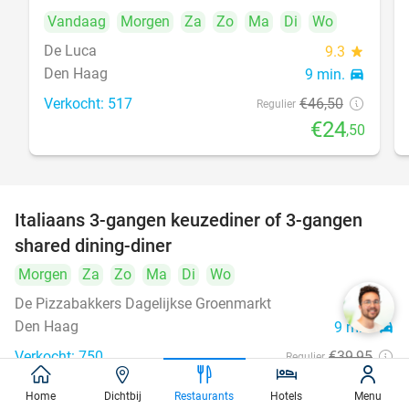
Vandaag
Morgen
Za
Zo
Ma
Di
Wo
De Luca
9.3
star
Den Haag
9 min.
directions_car
Verkocht: 517
€46
,50
Regulier
€24
,50
Italiaans 3-gangen keuzediner of 3-gangen
50%
shared dining-diner
Morgen
Za
Zo
Ma
Di
Wo
De Pizzabakkers Dagelijkse Groenmarkt
8.6
star
Den Haag
9 min.
directions_car
Verkocht: 750
€39
,95
Regulier
€19
,95
Home
Dichtbij
Restaurants
Hotels
Menu