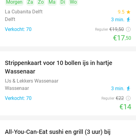
Morgen
Za
Zo
Ma
Di
Wo
La Cubanita Delft
9.5
star
Delft
3 min.
directions_walk
Verkocht: 70
€19
,50
Regulier
€17
,50
Strippenkaart voor 10 bollen ijs in hartje
36%
Wassenaar
IJs & Lekkers Wassenaar
Wassenaar
3 min.
directions_walk
Verkocht: 70
€22
Regulier
€14
All-You-Can-Eat sushi en grill (3 uur) bij
22%