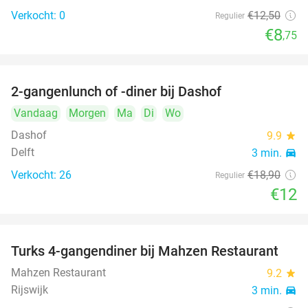
Verkocht: 0
€12
,50
Regulier
€8
,75
2-gangenlunch of -diner bij Dashof
37%
Vandaag
Morgen
Ma
Di
Wo
Dashof
9.9
star
Delft
3 min.
directions_car
Verkocht: 26
€18
,90
Regulier
€12
Turks 4-gangendiner bij Mahzen Restaurant
59%
Mahzen Restaurant
9.2
star
Rijswijk
3 min.
directions_car