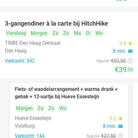
3-gangendiner à la carte bij HitchHike
24%
Vandaag
Morgen
Za
Zo
Ma
Di
Wo
TRIBE Den Haag Centraal
9.4
star
Den Haag
8 min.
directions_car
Verkocht: 342
€52
,30
Regulier
€39
,50
Fiets- of wandelarrangement + warme drank +
40%
gebak + 12-uurtje bij Hoeve Essesteijn
Morgen
Za
Zo
Wo
Hoeve Essesteijn
9.2
star
Voorburg
8 min.
directions_car
Verkocht: 144
€27
,50
Regulier