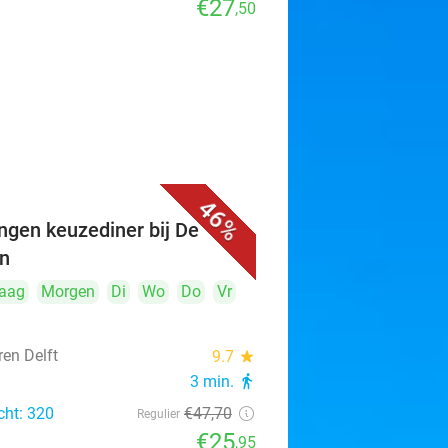
€27
,50
46%
ngen keuzediner bij De
n
aag
Morgen
Di
Wo
Do
Vr
ren Delft
9.7
star
3 min.
directions_walk
cht: 320
€47
,70
Regulier
€25
,95