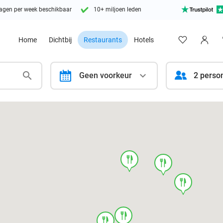
agen per week beschikbaar
10+ miljoen leden
Home
Dichtbij
Restaurants
Hotels
calendar
Geen voorkeur
2 perso
food
food
food
food
food