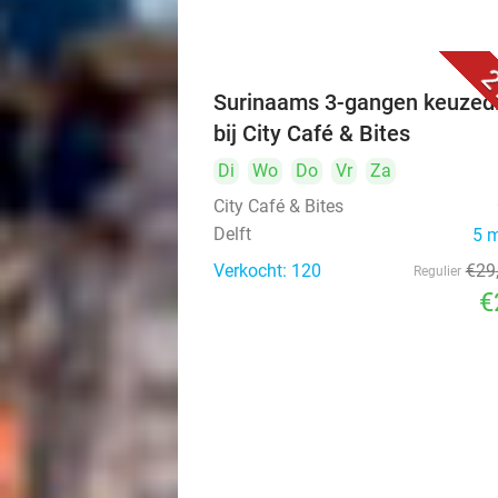
2
Surinaams 3-gangen keuzed
bij City Café & Bites
Di
Wo
Do
Vr
Za
City Café & Bites
Delft
5 
Verkocht: 120
€29
Regulier
€