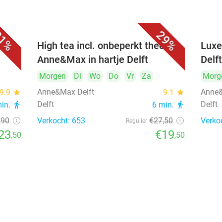
1%
29%
iner
High tea incl. onbeperkt thee bij
Luxe
Anne&Max in hartje Delft
Delf
Morgen
Di
Wo
Do
Vr
Za
Morg
Anne&Max Delft
Anne&
9.9
star
9.1
star
Delft
Delft
min.
directions_walk
6 min.
directions_walk
,90
Verkocht: 653
€27
,50
Verko
Regulier
23
€19
,50
,50