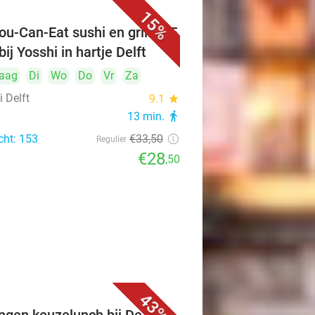
15%
ou-Can-Eat sushi en grill (2,5
bij Yosshi in hartje Delft
aag
Di
Wo
Do
Vr
Za
 Delft
9.1
star
13 min.
directions_walk
cht: 153
€33
,50
Regulier
€28
,50
43%