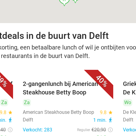
deals in de buurt van Delft
rting, een betaalbare lunch of wil je ontbijten voor
 restaurants in de buurt van Delft.
9%
40%
nu of
2-gangenlunch bij American
Grie
Steakhouse Betty Boop
De Kl
Za
Za
Wo
American Steakhouse Betty Boop
De Kle
9.8
star
9.8
star
Delft
Delft
min.
directions_walk
1 min.
directions_walk
,40
Verkocht: 283
€20
,90
Verko
Regulier