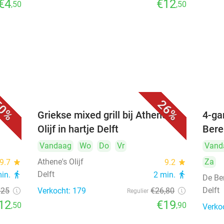
€4
€12
,50
,50
0%
26%
Griekse mixed grill bij Athene's
4-ga
Olijf in hartje Delft
Bere
Vandaag
Wo
Do
Vr
Vand
Athene's Olijf
Za
9.7
star
9.2
star
Delft
min.
directions_walk
2 min.
directions_walk
De Be
Delft
€25
Verkocht: 179
€26
,80
Regulier
12
€19
,50
,90
Verko