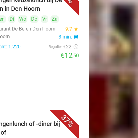
ngen keuzelunch bij De
n in Den Hoorn
en
Di
Wo
Do
Vr
Za
urant De Beren Den Hoorn
9.7
star
oorn
3 min.
directions_car
cht: 1.220
€22
Regulier
€12
,50
37%
ngenlunch of -diner bij
of