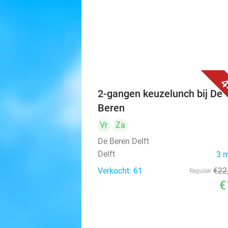
4
2-gangen keuzelunch bij De
Beren
Vr
Za
De Beren Delft
Delft
3 
Verkocht: 61
€22
Regulier
€