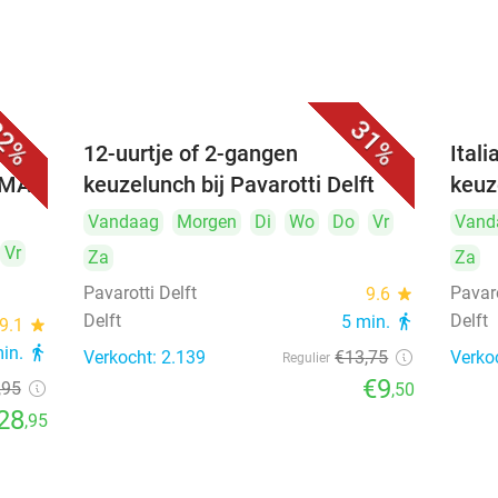
2%
31%
 (3
12-uurtje of 2-gangen
Ital
UMAI
keuzelunch bij Pavarotti Delft
keuz
Vandaag
Morgen
Di
Wo
Do
Vr
Vand
Vr
Za
Za
Pavarotti Delft
Pavaro
9.6
star
Delft
Delft
5 min.
directions_walk
9.1
star
min.
directions_walk
Verkocht: 2.139
€13
,75
Verko
Regulier
€9
,95
,50
28
,95