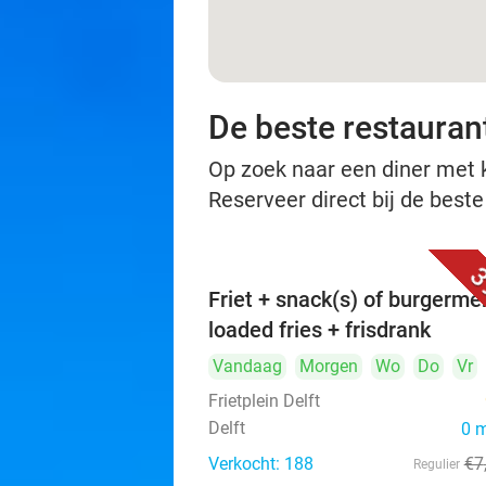
De beste restaurant
Op zoek naar een diner met ko
Reserveer direct bij de beste
3
Friet + snack(s) of burgerme
loaded fries + frisdrank
Vandaag
Morgen
Wo
Do
Vr
Frietplein Delft
Delft
0 
Verkocht: 188
€7
Regulier