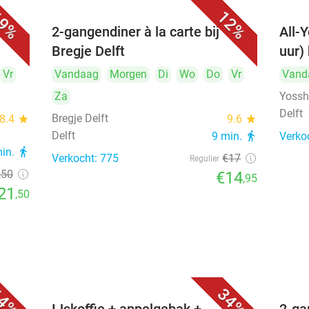
9%
12%
cht,
2-gangendiner à la carte bij
All-Y
Bregje Delft
uur) 
Vr
Vandaag
Morgen
Di
Wo
Do
Vr
Vand
Za
Yosshi
Delft
Bregje Delft
8.4
star
9.6
star
Delft
9 min.
directions_walk
Verko
min.
directions_walk
Verkocht: 775
€17
Regulier
,50
€14
,95
21
,50
4%
34%