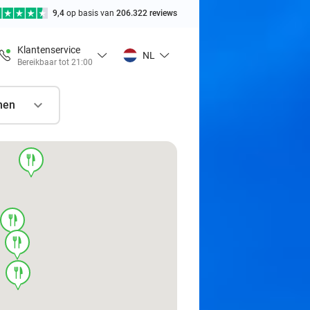
9,4
op basis van
206.322 reviews
Klantenservice
NL
Bereikbaar tot 21:00
nen
food
food
food
food