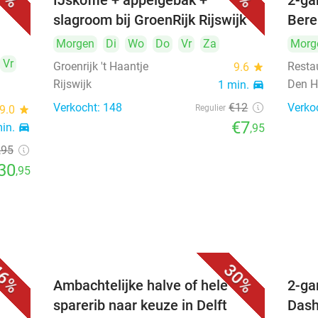
uur)
IJskoffie + appelgebak +
2-ga
slagroom bij GroenRijk Rijswijk
Bere
Morgen
Di
Wo
Do
Vr
Za
Morg
Vr
Groenrijk 't Haantje
Resta
9.6
star
Rijswijk
Den H
1 min.
directions_car
Verkocht: 148
€12
Verko
9.0
star
Regulier
€7
min.
directions_car
,95
,95
30
,95
6%
30%
Ambachtelijke halve of hele
2-ga
sparerib naar keuze in Delft
Dash