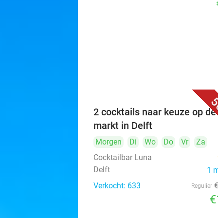
5
2 cocktails naar keuze op de
markt in Delft
Morgen
Di
Wo
Do
Vr
Za
Cocktailbar Luna
Delft
1 
Verkocht: 633
Regulier
€