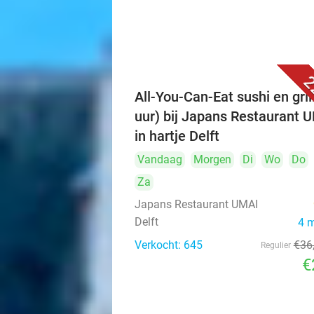
2
All-You-Can-Eat sushi en grill
uur) bij Japans Restaurant 
in hartje Delft
Vandaag
Morgen
Di
Wo
Do
Za
Japans Restaurant UMAI
Delft
4 
Verkocht: 645
€36
Regulier
€