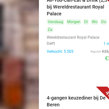
All-You-Can-Eat & Drink (2,5 
bij Wereldrestaurant Royal
Palace
Vandaag
Morgen
Di
Wo
Do
Za
Wereldrestaurant Royal Palace
Delft
1 
Verkocht: 5.505
€35
Regulier
€
4
4-gangen keuzediner bij De
Beren