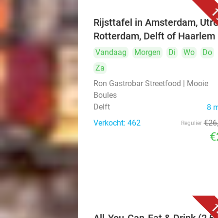
1
Rijsttafel in Amsterdam, Utre
Rotterdam, Delft of Haarlem
Vandaag
Morgen
Di
Wo
Do
Za
Ron Gastrobar Streetfood | Mooie
Boules
Delft
8 
Verkocht: 462
€26
Regulier
€
1