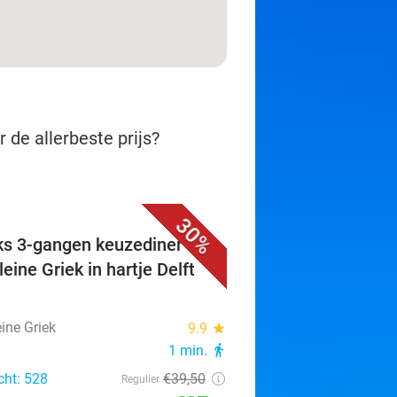
 de allerbeste prijs?
30%
ks 3-gangen keuzediner bij
eine Griek in hartje Delft
ine Griek
9.9
star
1 min.
directions_walk
cht: 528
€39
,50
Regulier