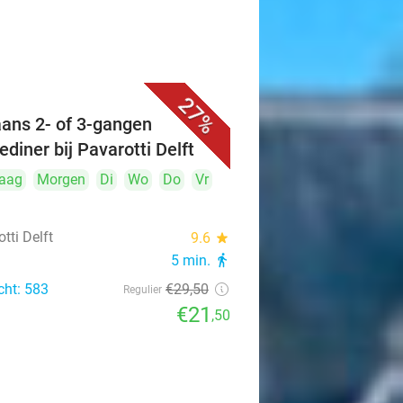
27%
iaans 2- of 3-gangen
ediner bij Pavarotti Delft
aag
Morgen
Di
Wo
Do
Vr
tti Delft
9.6
star
5 min.
directions_walk
cht: 583
€29
,50
Regulier
€21
,50