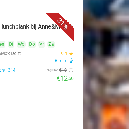
31%
 lunchplank bij Anne&Max in
t
en
Di
Wo
Do
Vr
Za
Max Delft
9.1
star
6 min.
directions_walk
cht: 314
€18
Regulier
€12
,50