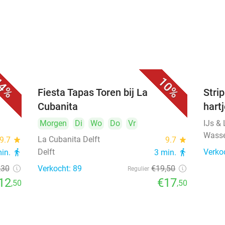
4%
10%
Fiesta Tapas Toren bij La
Strip
Cubanita
hart
Morgen
Di
Wo
Do
Vr
IJs &
Wass
La Cubanita Delft
9.7
star
9.7
star
Delft
Verko
min.
directions_walk
3 min.
directions_walk
,30
Verkocht: 89
€19
,50
Regulier
12
€17
,50
,50