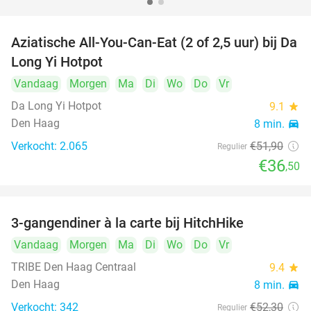
Aziatische All-You-Can-Eat (2 of 2,5 uur) bij Da
30%
Long Yi Hotpot
Vandaag
Morgen
Ma
Di
Wo
Do
Vr
Da Long Yi Hotpot
9.1
star
Den Haag
8 min.
directions_car
Verkocht: 2.065
€51
,90
Regulier
€36
,50
3-gangendiner à la carte bij HitchHike
24%
Vandaag
Morgen
Ma
Di
Wo
Do
Vr
TRIBE Den Haag Centraal
9.4
star
Den Haag
8 min.
directions_car
Verkocht: 342
€52
,30
Regulier