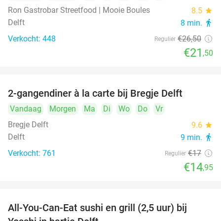
Ron Gastrobar Streetfood | Mooie Boules
8.5
star
Delft
8 min.
directions_walk
Verkocht: 448
€26
,50
Regulier
€21
,50
2-gangendiner à la carte bij Bregje Delft
12%
Vandaag
Morgen
Ma
Di
Wo
Do
Vr
Bregje Delft
9.6
star
Delft
9 min.
directions_walk
Verkocht: 761
€17
Regulier
€14
,95
All-You-Can-Eat sushi en grill (2,5 uur) bij
15%