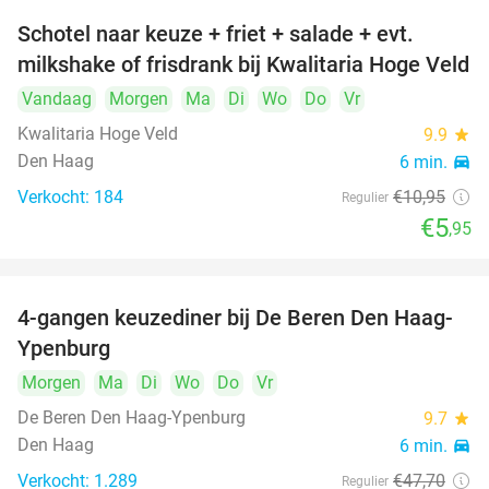
Schotel naar keuze + friet + salade + evt.
46%
milkshake of frisdrank bij Kwalitaria Hoge Veld
Vandaag
Morgen
Ma
Di
Wo
Do
Vr
Kwalitaria Hoge Veld
9.9
star
Den Haag
6 min.
directions_car
Verkocht: 184
€10
,95
Regulier
€5
,95
4-gangen keuzediner bij De Beren Den Haag-
46%
Ypenburg
Morgen
Ma
Di
Wo
Do
Vr
De Beren Den Haag-Ypenburg
9.7
star
Den Haag
6 min.
directions_car
Verkocht: 1.289
€47
,70
Regulier