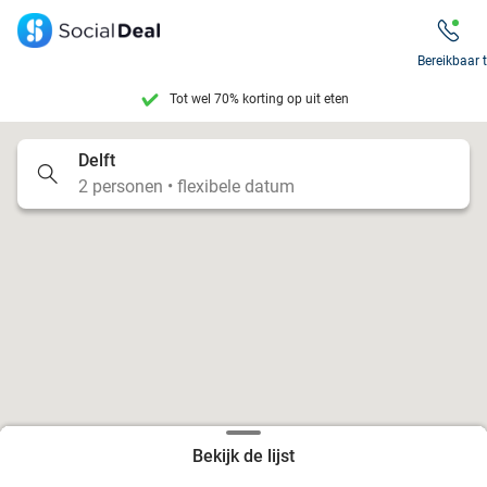
Bereikbaar 
Tot wel 70% korting op uit eten
7 dagen per week beschikbaar
Delft
2 personen • flexibele datum
10+ miljoen leden
9,4
op basis van
206.160 reviews
Tot wel 70% korting op uit eten
7 dagen per week beschikbaar
10+ miljoen leden
Bekijk de lijst