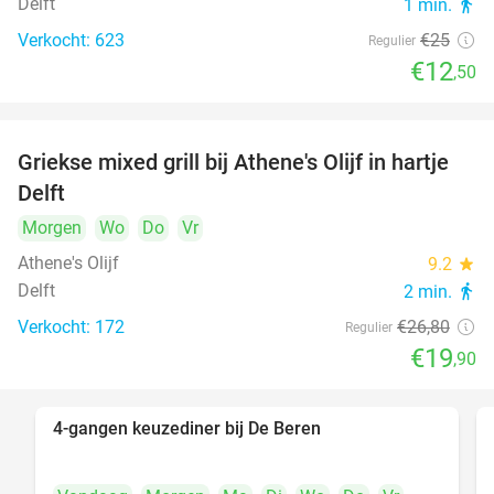
Delft
1 min.
directions_walk
Verkocht: 623
€25
Regulier
€12
,50
Griekse mixed grill bij Athene's Olijf in hartje
26%
Delft
Morgen
Wo
Do
Vr
Athene's Olijf
9.2
star
Delft
2 min.
directions_walk
Verkocht: 172
€26
,80
Regulier
€19
,90
4-gangen keuzediner bij De Beren
46%