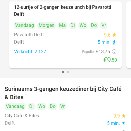
12-uurtje of 2-gangen keuzelunch bij Pavarotti
31%
Delft
Vandaag
Morgen
Ma
Di
Wo
Do
Vr
Pavarotti Delft
9.6
star
Delft
5 min.
directions_walk
Verkocht: 2.127
€13
,75
Regulier
€9
,50
Surinaams 3-gangen keuzediner bij City Café
21%
& Bites
Vandaag
Di
Wo
Do
Vr
City Café & Bites
9.9
star
Delft
5 min.
directions_walk