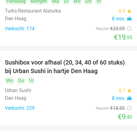
Vandaag
Morgen
Ma
Di
Wo
Do
Vr
Turks Restaurant Alaturka
8.9
star
Den Haag
8 min.
directions_car
Verkocht: 174
€33
,95
Regulier
€19
,95
Sushibox voor afhaal (20, 34, 40 of 60 stuks)
49%
bij Urban Sushi in hartje Den Haag
Wo
Do
Vr
Urban Sushi
8.7
star
Den Haag
8 min.
directions_car
Verkocht: 229
€18
,50
Regulier
€9
,40