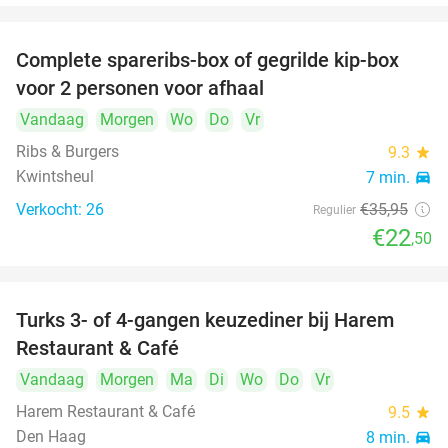
Complete spareribs-box of gegrilde kip-box
37%
voor 2 personen voor afhaal
Vandaag
Morgen
Wo
Do
Vr
Ribs & Burgers
9.3
star
Kwintsheul
7 min.
directions_car
Verkocht: 26
€35
,95
Regulier
€22
,50
Turks 3- of 4-gangen keuzediner bij Harem
45%
Restaurant & Café
Vandaag
Morgen
Ma
Di
Wo
Do
Vr
Harem Restaurant & Café
9.5
star
Den Haag
8 min.
directions_car