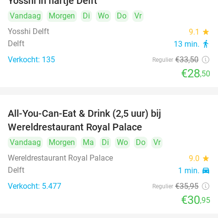
Yosshi in hartje Delft
Vandaag
Morgen
Di
Wo
Do
Vr
Yosshi Delft
9.1
star
Delft
13 min.
directions_walk
Verkocht: 135
€33
,50
Regulier
€28
,50
All-You-Can-Eat & Drink (2,5 uur) bij
14%
Wereldrestaurant Royal Palace
Vandaag
Morgen
Ma
Di
Wo
Do
Vr
Wereldrestaurant Royal Palace
9.0
star
Delft
1 min.
directions_car
Verkocht: 5.477
€35
,95
Regulier
€30
,95