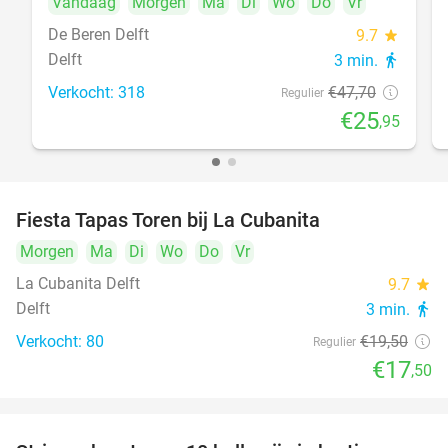
Vandaag
Morgen
Ma
Di
Wo
Do
Vr
De Beren Delft
9.7
star
Delft
3 min.
directions_walk
Verkocht: 318
€47
,70
Regulier
€25
,95
Fiesta Tapas Toren bij La Cubanita
10%
Morgen
Ma
Di
Wo
Do
Vr
La Cubanita Delft
9.7
star
Delft
3 min.
directions_walk
Verkocht: 80
€19
,50
Regulier
€17
,50