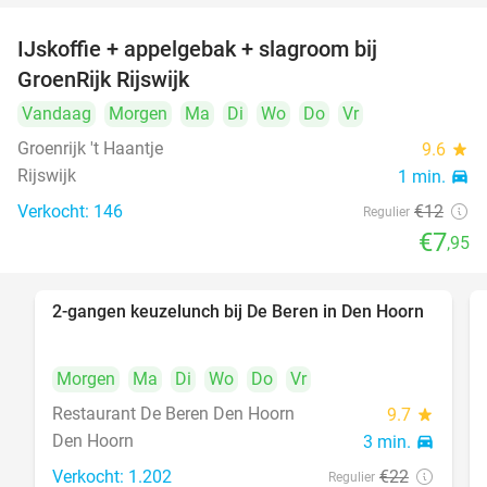
IJskoffie + appelgebak + slagroom bij
34%
GroenRijk Rijswijk
Vandaag
Morgen
Ma
Di
Wo
Do
Vr
Groenrijk 't Haantje
9.6
star
Rijswijk
1 min.
directions_car
Verkocht: 146
€12
Regulier
€7
,95
2-gangen keuzelunch bij De Beren in Den Hoorn
43%
Morgen
Ma
Di
Wo
Do
Vr
Restaurant De Beren Den Hoorn
9.7
star
Den Hoorn
3 min.
directions_car
Verkocht: 1.202
€22
Regulier