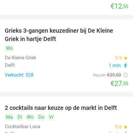
€12
,50
Grieks 3-gangen keuzediner bij De Kleine
30%
Griek in hartje Delft
Wo
De Kleine Griek
9.9
star
Delft
1 min.
directions_walk
Verkocht: 528
€39
,50
Regulier
€27
,50
2 cocktails naar keuze op de markt in Delft
50%
Ma
Di
Wo
Do
Vr
Cocktailbar Luna
9.6
star