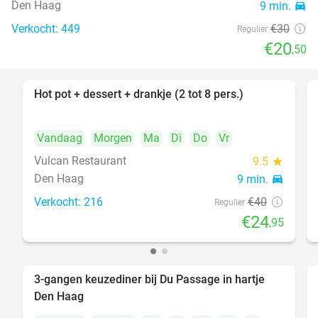
Den Haag
9 min.
directions_car
Verkocht: 449
€30
Regulier
€20
,50
Hot pot + dessert + drankje (2 tot 8 pers.)
38%
Vandaag
Morgen
Ma
Di
Do
Vr
Vulcan Restaurant
9.5
star
Den Haag
9 min.
directions_car
Verkocht: 216
€40
Regulier
€24
,95
3-gangen keuzediner bij Du Passage in hartje
47%
Den Haag