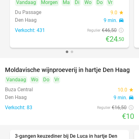
Vandaag
Morgen
Ma
Di
Wo
Do
Vr
Du Passage
9.0
star
Den Haag
9 min.
directions_car
Verkocht: 431
€46
,50
Regulier
€24
,50
Moldavische wijnproeverij in hartje Den Haag
39%
Vandaag
Wo
Do
Vr
Buza Central
10.0
star
Den Haag
9 min.
directions_car
Verkocht: 83
€16
,50
Regulier
€10
3-gangen keuzediner bij De Luca in hartje Den