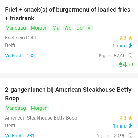
Friet + snack(s) of burgermenu of loaded fries
39%
+ frisdrank
Vandaag
Morgen
Ma
Wo
Do
Vr
Frietplein Delft
9.8
star
Delft
0 min.
directions_walk
Verkocht: 183
€7
,40
Regulier
€4
,50
2-gangenlunch bij American Steakhouse Betty
40%
Boop
Vandaag
Morgen
American Steakhouse Betty Boop
9.8
star
Delft
1 min.
directions_walk
Verkocht: 281
€20
,90
Regulier