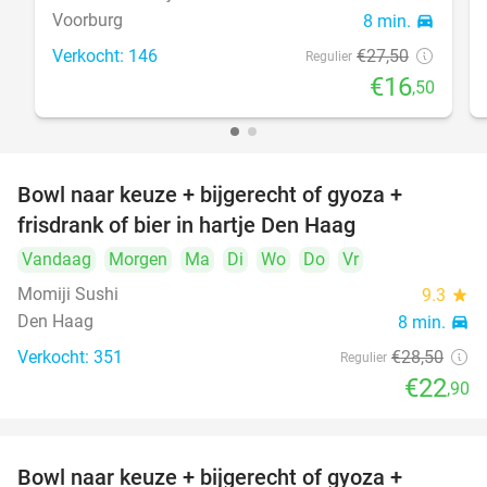
Voorburg
8 min.
directions_car
Verkocht: 146
€27
,50
Regulier
€16
,50
Bowl naar keuze + bijgerecht of gyoza +
20%
frisdrank of bier in hartje Den Haag
Vandaag
Morgen
Ma
Di
Wo
Do
Vr
Momiji Sushi
9.3
star
Den Haag
8 min.
directions_car
Verkocht: 351
€28
,50
Regulier
€22
,90
Bowl naar keuze + bijgerecht of gyoza +
20%