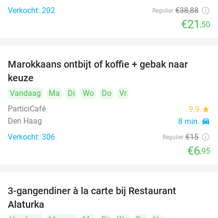
Verkocht: 202
€38
,88
Regulier
€21
,50
Marokkaans ontbijt of koffie + gebak naar
54%
keuze
Vandaag
Ma
Di
Wo
Do
Vr
ParticiCafé
9.9
star
Den Haag
8 min.
directions_car
Verkocht: 306
€15
Regulier
food
food
€6
,95
3-gangendiner à la carte bij Restaurant
41%
Alaturka