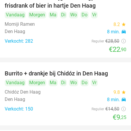
frisdrank of bier in hartje Den Haag
Vandaag
Morgen
Ma
Di
Wo
Do
Vr
Momiji Ramen
8.2
star
Den Haag
8 min.
directions_car
Verkocht: 282
€28
,50
Regulier
€22
,90
Burrito + drankje bij Chidóz in Den Haag
36%
Vandaag
Morgen
Ma
Di
Wo
Do
Vr
Chidóz Den Haag
9.8
star
Den Haag
8 min.
directions_car
Verkocht: 150
€14
,50
Regulier
€9
,25