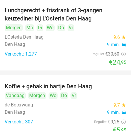
Lunchgerecht + frisdrank of 3-gangen
18%
keuzediner bij L'Osteria Den Haag
Morgen
Ma
Di
Wo
Do
Vr
L'Osteria Den Haag
9.6
star
Den Haag
9 min.
directions_car
Verkocht: 1.277
€30
,50
Regulier
€24
,95
Koffie + gebak in hartje Den Haag
36%
Vandaag
Morgen
Wo
Do
Vr
de Boterwaag
9.7
star
Den Haag
9 min.
directions_car
Verkocht: 307
€9
,25
Regulier
€5
,95