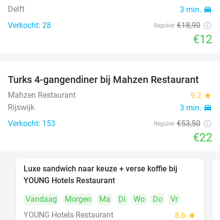
Delft
3 min.
directions_car
Verkocht: 28
€18
,90
Regulier
€12
Turks 4-gangendiner bij Mahzen Restaurant
59%
Mahzen Restaurant
9.2
star
Rijswijk
3 min.
directions_car
Verkocht: 153
€53
,50
Regulier
€22
Luxe sandwich naar keuze + verse koffie bij
50%
YOUNG Hotels Restaurant
Vandaag
Morgen
Ma
Di
Wo
Do
Vr
YOUNG Hotels Restaurant
8.6
star