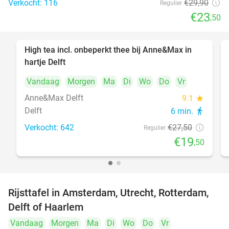
Verkocht: 116
€29
,90
Regulier
€23
,50
High tea incl. onbeperkt thee bij Anne&Max in
29%
hartje Delft
Vandaag
Morgen
Ma
Di
Wo
Do
Vr
Anne&Max Delft
9.1
star
Delft
6 min.
directions_walk
Verkocht: 642
€27
,50
Regulier
€19
,50
Rijsttafel in Amsterdam, Utrecht, Rotterdam,
19%
Delft of Haarlem
Vandaag
Morgen
Ma
Di
Wo
Do
Vr