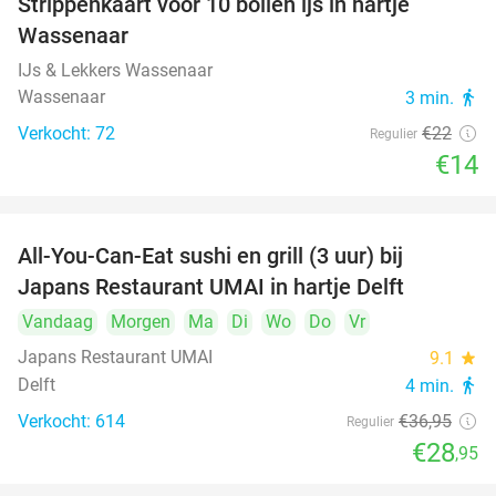
Strippenkaart voor 10 bollen ijs in hartje
36%
Wassenaar
IJs & Lekkers Wassenaar
Wassenaar
3 min.
directions_walk
Verkocht: 72
€22
Regulier
€14
All-You-Can-Eat sushi en grill (3 uur) bij
22%
Japans Restaurant UMAI in hartje Delft
Vandaag
Morgen
Ma
Di
Wo
Do
Vr
Japans Restaurant UMAI
9.1
star
Delft
4 min.
directions_walk
Verkocht: 614
€36
,95
Regulier
€28
,95