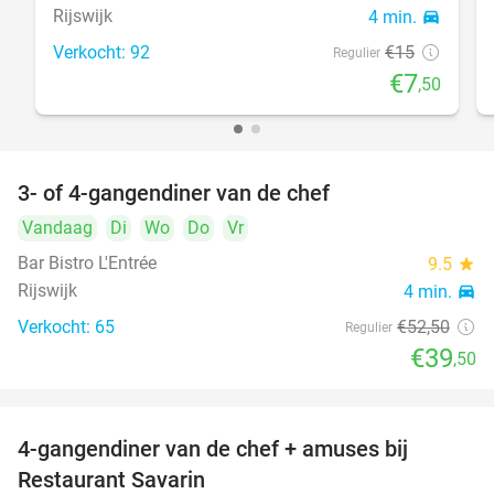
Rijswijk
4 min.
directions_car
Verkocht: 92
€15
Regulier
€7
,50
3- of 4-gangendiner van de chef
25%
Vandaag
Di
Wo
Do
Vr
Bar Bistro L'Entrée
9.5
star
Rijswijk
4 min.
directions_car
Verkocht: 65
€52
,50
Regulier
€39
,50
4-gangendiner van de chef + amuses bij
20%
Restaurant Savarin