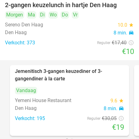
2-gangen keuzelunch in hartje Den Haag
43%
Morgen
Ma
Di
Wo
Do
Vr
Sereno Den Haag
10.0
star
Den Haag
8 min.
directions_car
Verkocht: 373
€17
,40
Regulier
€10
Jemenitisch 3-gangen keuzediner of 3-
37%
gangendiner à la carte
Vandaag
Yemeni House Restaurant
9.6
star
Den Haag
8 min.
directions_car
Verkocht: 195
€30
,05
Regulier
€19