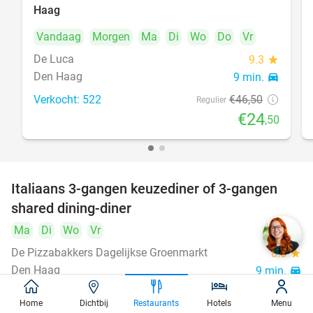
47%
Haag
Vandaag
Morgen
Ma
Di
Wo
Do
Vr
De Luca
9.3
star
Den Haag
9 min.
directions_car
Verkocht: 522
€46
,50
Regulier
€24
,50
Italiaans 3-gangen keuzediner of 3-gangen
50%
shared dining-diner
Ma
Di
Wo
Vr
De Pizzabakkers Dagelijkse Groenmarkt
8.6
star
Den Haag
9 min.
directions_car
Verkocht: 759
€39
,95
Regulier
Home
Dichtbij
Restaurants
Hotels
Menu