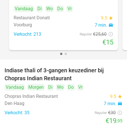
Vandaag
Di
Wo
Do
Vr
Restaurant Donati
food
9.5
star
Voorburg
7 min.
directions_car
Verkocht: 213
€25
,60
Regulier
€15
Indiase thali of 3-gangen keuzediner bij
34%
Chopras Indian Restaurant
food
Vandaag
Morgen
Di
Wo
Do
Vr
Chopras Indian Restaurant
9.5
star
Den Haag
7 min.
directions_car
Verkocht: 35
€30
Regulier
€19
,95