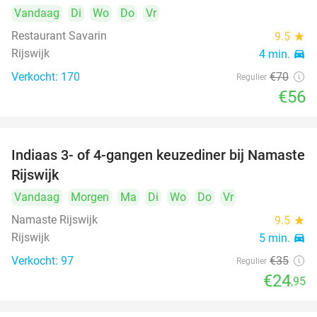
Vandaag
Di
Wo
Do
Vr
Restaurant Savarin
9.5
star
Rijswijk
4 min.
directions_car
Verkocht: 170
€70
Regulier
€56
Indiaas 3- of 4-gangen keuzediner bij Namaste
29%
Rijswijk
Vandaag
Morgen
Ma
Di
Wo
Do
Vr
Namaste Rijswijk
9.5
star
Rijswijk
5 min.
directions_car
Verkocht: 97
€35
Regulier
€24
,95