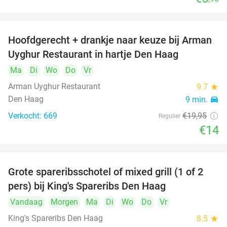
Hoofdgerecht + drankje naar keuze bij Arman
30%
Uyghur Restaurant in hartje Den Haag
Ma
Di
Wo
Do
Vr
Arman Uyghur Restaurant
9.7
star
Den Haag
9 min.
directions_car
Verkocht: 669
€19
,95
Regulier
€14
Grote spareribsschotel of mixed grill (1 of 2
32%
pers) bij King's Spareribs Den Haag
Vandaag
Morgen
Ma
Di
Wo
Do
Vr
King's Spareribs Den Haag
8.5
star