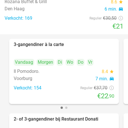
Rozana Buffet & Grill
8.6
star
food
Den Haag
6 min.
directions_car
Verkocht: 169
€30
,50
Regulier
€21
3-gangendiner à la carte
39%
Vandaag
Morgen
Di
Wo
Do
Vr
Il Pomodoro.
8.4
star
Voorburg
7 min.
directions_car
Verkocht: 154
€37
,70
Regulier
€22
,90
2- of 3-gangendiner bij Restaurant Donati
41%