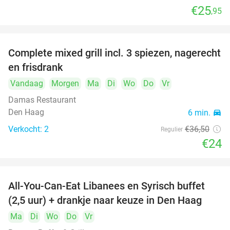
€25
,95
food
food
food
Complete mixed grill incl. 3 spiezen, nagerecht
34%
en frisdrank
food
Vandaag
Morgen
Ma
Di
Wo
Do
Vr
food
Damas Restaurant
Den Haag
6 min.
directions_car
Verkocht: 2
€36
,50
Regulier
€24
All-You-Can-Eat Libanees en Syrisch buffet
31%
(2,5 uur) + drankje naar keuze in Den Haag
Ma
Di
Wo
Do
Vr
food
food