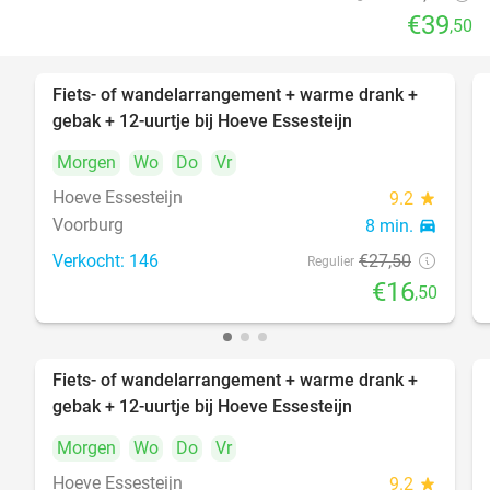
€39
,50
Fiets- of wandelarrangement + warme drank +
40%
gebak + 12-uurtje bij Hoeve Essesteijn
Morgen
Wo
Do
Vr
Hoeve Essesteijn
9.2
star
Voorburg
8 min.
directions_car
Verkocht: 146
€27
,50
Regulier
€16
,50
Fiets- of wandelarrangement + warme drank +
40%
gebak + 12-uurtje bij Hoeve Essesteijn
Morgen
Wo
Do
Vr
Hoeve Essesteijn
9.2
star