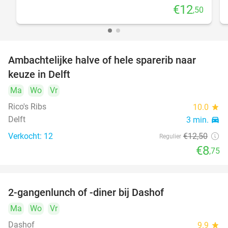
€12
,50
Ambachtelijke halve of hele sparerib naar
30%
keuze in Delft
Ma
Wo
Vr
Rico's Ribs
10.0
star
Delft
3 min.
directions_car
Verkocht: 12
€12
,50
Regulier
€8
,75
2-gangenlunch of -diner bij Dashof
37%
Ma
Wo
Vr
Dashof
9.9
star