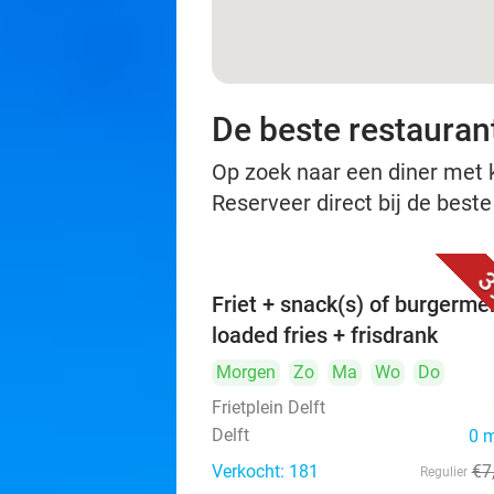
De beste restaurant
Op zoek naar een diner met ko
Reserveer direct bij de beste
3
Friet + snack(s) of burgerme
loaded fries + frisdrank
Morgen
Zo
Ma
Wo
Do
Frietplein Delft
Delft
0 
Verkocht: 181
€7
Regulier