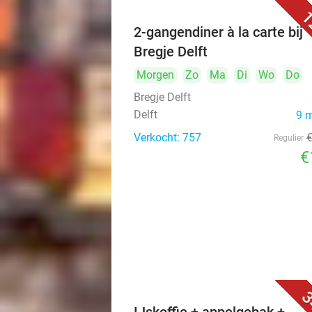
1
2-gangendiner à la carte bij
Bregje Delft
Morgen
Zo
Ma
Di
Wo
Do
Bregje Delft
Delft
9 
Verkocht: 757
Regulier
€
3