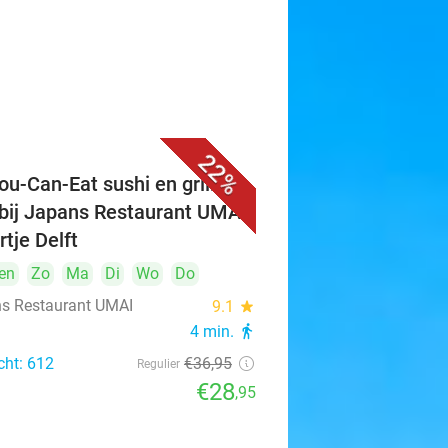
22%
ou-Can-Eat sushi en grill (3
 bij Japans Restaurant UMAI
rtje Delft
en
Zo
Ma
Di
Wo
Do
s Restaurant UMAI
9.1
star
4 min.
directions_walk
cht: 612
€36
,95
Regulier
€28
,95