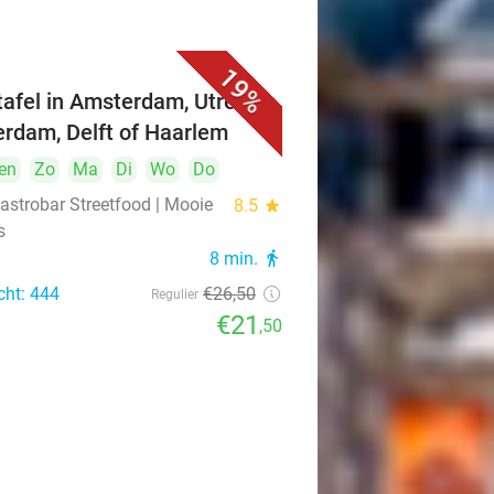
19%
ttafel in Amsterdam, Utrecht,
erdam, Delft of Haarlem
en
Zo
Ma
Di
Wo
Do
astrobar Streetfood | Mooie
8.5
star
s
8 min.
directions_walk
cht: 444
€26
,50
Regulier
€21
,50