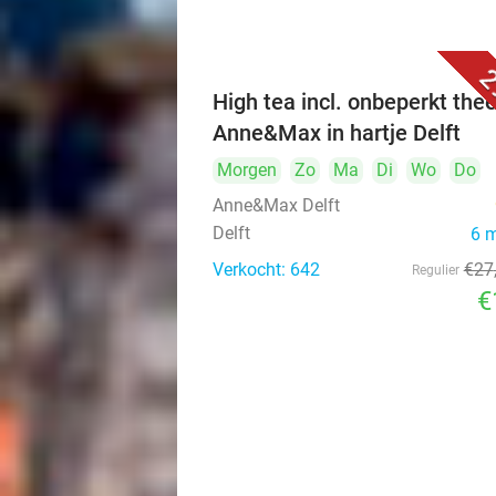
2
High tea incl. onbeperkt thee
Anne&Max in hartje Delft
Morgen
Zo
Ma
Di
Wo
Do
Anne&Max Delft
Delft
6 
Verkocht: 642
€27
Regulier
€