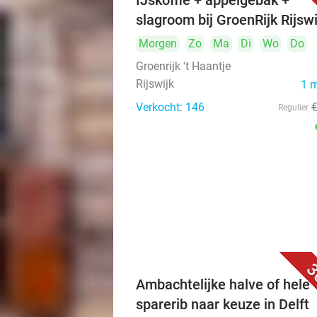
IJskoffie + appelgebak +
slagroom bij GroenRijk Rijswi
Morgen
Zo
Ma
Di
Wo
Do
Groenrijk 't Haantje
Rijswijk
1 
Verkocht: 146
Regulier
3
Ambachtelijke halve of hele
sparerib naar keuze in Delft