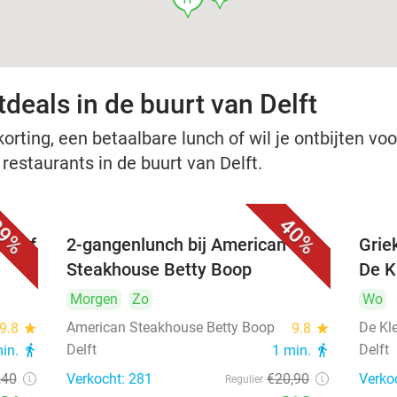
deals in de buurt van Delft
rting, een betaalbare lunch of wil je ontbijten voor
 restaurants in de buurt van Delft.
9%
40%
nu of
2-gangenlunch bij American
Grie
Steakhouse Betty Boop
De Kl
Morgen
Zo
Wo
American Steakhouse Betty Boop
De Kle
9.8
star
9.8
star
Delft
Delft
min.
directions_walk
1 min.
directions_walk
,40
Verkocht: 281
€20
,90
Verko
Regulier