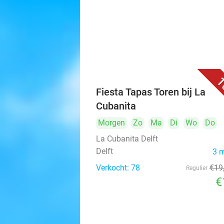
1
Fiesta Tapas Toren bij La
Cubanita
Morgen
Zo
Ma
Di
Wo
Do
La Cubanita Delft
Delft
3 
Verkocht: 78
€19
Regulier
€