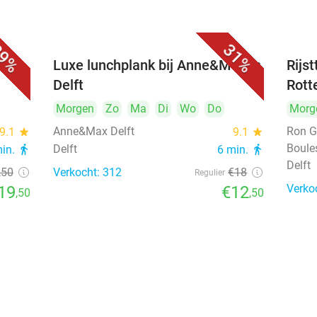
9%
31%
 bij
Luxe lunchplank bij Anne&Max in
Rijs
Delft
Rott
Morgen
Zo
Ma
Di
Wo
Do
Morg
Anne&Max Delft
Ron G
9.1
star
9.1
star
Boule
Delft
min.
directions_walk
6 min.
directions_walk
Delft
,50
Verkocht: 312
€18
Regulier
Verko
19
€12
,50
,50