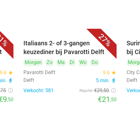
1%
27%
Italiaans 2- of 3-gangen
Suri
t
keuzediner bij Pavarotti Delft
bij C
Morgen
Zo
Ma
Di
Wo
Do
Morg
Pavarotti Delft
City C
9.6
star
9.6
star
Delft
Delft
min.
directions_walk
5 min.
directions_walk
,75
Verkocht: 581
€29
,50
Verko
Regulier
€9
€21
,50
,50