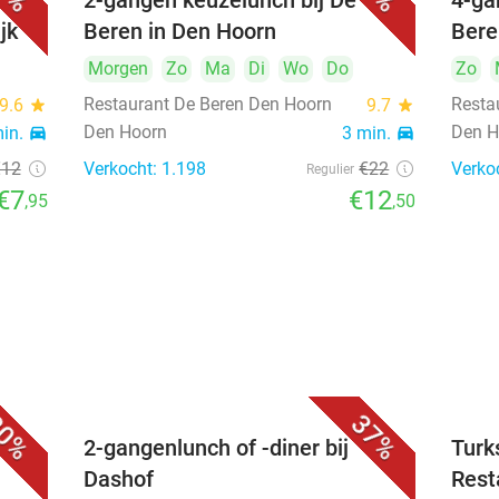
2-gangen keuzelunch bij De
4-ga
jk
Beren in Den Hoorn
Bere
Morgen
Zo
Ma
Di
Wo
Do
Zo
Restaurant De Beren Den Hoorn
Resta
9.6
star
9.7
star
Den Hoorn
Den H
min.
directions_car
3 min.
directions_car
€12
Verkocht: 1.198
€22
Verko
Regulier
€7
€12
,95
,50
0%
37%
2-gangenlunch of -diner bij
Turk
Dashof
Rest