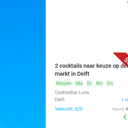
5
2 cocktails naar keuze op de
markt in Delft
Morgen
Ma
Di
Wo
Do
Cocktailbar Luna
Delft
1 
Verkocht: 620
Regulier
€