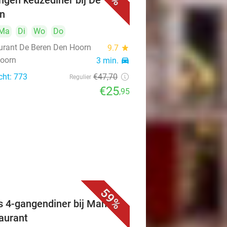
ngen keuzediner bij De
n
Ma
Di
Wo
Do
urant De Beren Den Hoorn
9.7
star
oorn
3 min.
directions_car
cht: 773
€47
,70
Regulier
€25
,95
59%
s 4-gangendiner bij Mahzen
aurant