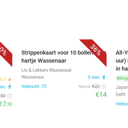
0%
36%
Strippenkaart voor 10 bollen ijs in
All-Y
hartje Wassenaar
uur)
in ha
IJs & Lekkers Wassenaar
Wassenaar
3 min.
directions_walk
Morg
9.7
star
Verkocht: 72
€22
min.
directions_walk
Regulier
Japan
€14
Delft
,50
17
Verko
,50