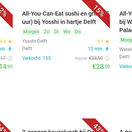
2%
15%
All-You-Can-Eat sushi en grill (2,5
All-
uur) bij Yosshi in hartje Delft
bij 
Pala
Morgen
Zo
Di
Wo
Do
Morg
Yosshi Delft
9.6
star
9.1
star
Delft
min.
directions_walk
13 min.
directions_walk
Werel
Delft
€17
Verkocht: 135
€33
,50
Regulier
14
€28
Verko
,95
,50
4%
43%