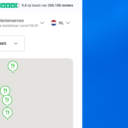
9,4
op basis van
206.108 reviews
lantenservice
NL
a bereikbaar vanaf 08:00
nen
food
food
food
food