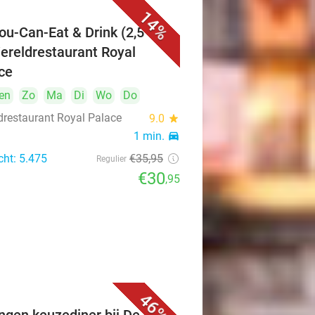
14%
You-Can-Eat & Drink (2,5 uur)
Wereldrestaurant Royal
ce
en
Zo
Ma
Di
Wo
Do
drestaurant Royal Palace
9.0
star
1 min.
directions_car
cht: 5.475
€35
,95
Regulier
€30
,95
46%