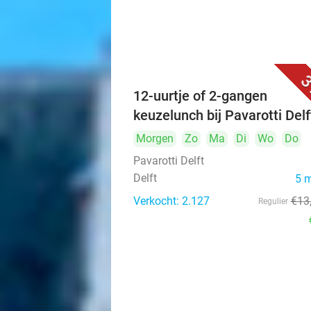
3
12-uurtje of 2-gangen
keuzelunch bij Pavarotti Delf
Morgen
Zo
Ma
Di
Wo
Do
Pavarotti Delft
Delft
5 
Verkocht: 2.127
€13
Regulier