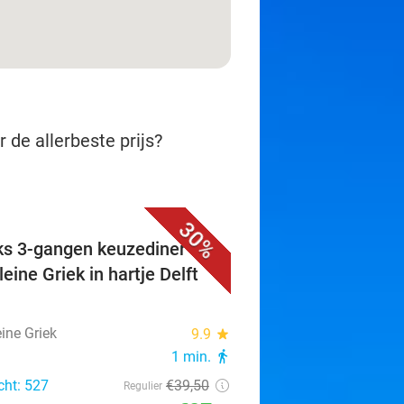
 de allerbeste prijs?
30%
ks 3-gangen keuzediner bij
eine Griek in hartje Delft
ine Griek
9.9
star
1 min.
directions_walk
cht: 527
€39
,50
Regulier