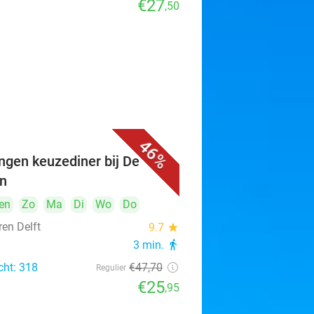
€27
,50
46%
ngen keuzediner bij De
n
en
Zo
Ma
Di
Wo
Do
ren Delft
9.7
star
3 min.
directions_walk
cht: 318
€47
,70
Regulier
€25
,95