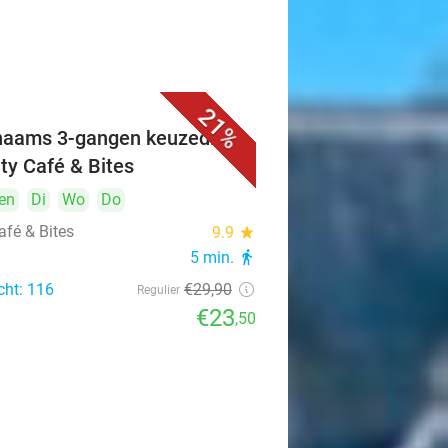
21%
naams 3-gangen keuzediner
ity Café & Bites
en
Di
Wo
Do
afé & Bites
9.9
star
5 min.
directions_walk
cht: 116
€29
,90
Regulier
€23
,50