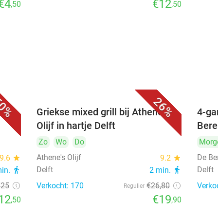
€4
€12
,50
,50
0%
26%
Griekse mixed grill bij Athene's
4-ga
Olijf in hartje Delft
Bere
Zo
Wo
Do
Morg
Athene's Olijf
De Be
9.6
star
9.2
star
Delft
Delft
min.
directions_walk
2 min.
directions_walk
€25
Verkocht: 170
€26
,80
Verko
Regulier
12
€19
,50
,90