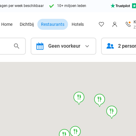
agen per week beschikbaar
10+ miljoen leden
K
Home
Dichtbij
Restaurants
Hotels
Z
calendar
Geen voorkeur
2 perso
food
food
food
food
food