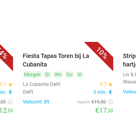
4%
10%
Fiesta Tapas Toren bij La
Strip
Cubanita
hart
Morgen
Di
Wo
Do
Vr
IJs &
Wass
La Cubanita Delft
9.7
star
9.7
star
Delft
Verko
min.
directions_walk
3 min.
directions_walk
,30
Verkocht: 89
€19
,50
Regulier
12
€17
,50
,50