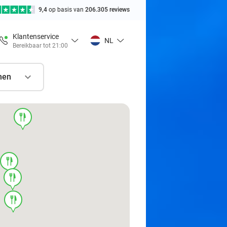
9,4
op basis van
206.305 reviews
Klantenservice
NL
Bereikbaar tot 21:00
nen
food
food
food
food