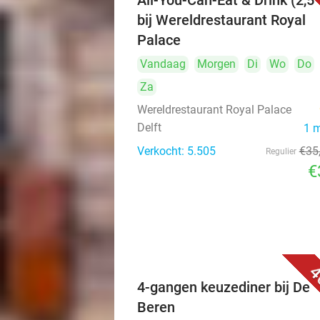
All-You-Can-Eat & Drink (2,5 
bij Wereldrestaurant Royal
Palace
Vandaag
Morgen
Di
Wo
Do
Za
Wereldrestaurant Royal Palace
Delft
1 
Verkocht: 5.505
€35
Regulier
€
4
4-gangen keuzediner bij De
Beren