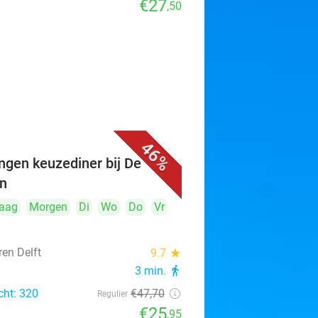
€27
,50
46%
ngen keuzediner bij De
n
aag
Morgen
Di
Wo
Do
Vr
ren Delft
9.7
star
3 min.
directions_walk
cht: 320
€47
,70
Regulier
€25
,95