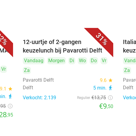
2%
31%
 (3
12-uurtje of 2-gangen
Ital
UMAI
keuzelunch bij Pavarotti Delft
keuz
Vandaag
Morgen
Di
Wo
Do
Vr
Vand
Vr
Za
Za
Pavarotti Delft
Pavaro
9.6
star
Delft
Delft
5 min.
directions_walk
9.1
star
min.
directions_walk
Verkocht: 2.139
€13
,75
Verko
Regulier
€9
,95
,50
28
,95