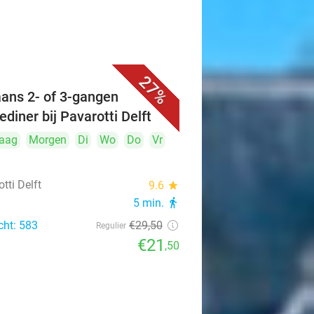
27%
iaans 2- of 3-gangen
ediner bij Pavarotti Delft
aag
Morgen
Di
Wo
Do
Vr
tti Delft
9.6
star
5 min.
directions_walk
cht: 583
€29
,50
Regulier
€21
,50