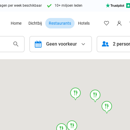
agen per week beschikbaar
10+ miljoen leden
Home
Dichtbij
Restaurants
Hotels
calendar
Geen voorkeur
2 perso
food
food
food
food
food