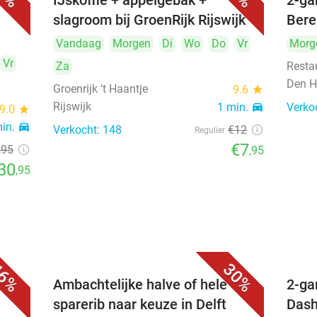
uur)
IJskoffie + appelgebak +
2-ga
slagroom bij GroenRijk Rijswijk
Bere
Vandaag
Morgen
Di
Wo
Do
Vr
Morg
Vr
Za
Resta
Den H
Groenrijk 't Haantje
9.6
star
Rijswijk
1 min.
directions_car
Verko
9.0
star
min.
directions_car
Verkocht: 148
€12
Regulier
€7
,95
,95
30
,95
6%
30%
Ambachtelijke halve of hele
2-ga
sparerib naar keuze in Delft
Dash