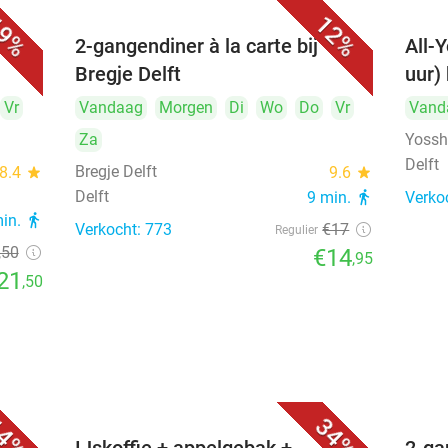
9%
12%
cht,
2-gangendiner à la carte bij
All-Y
Bregje Delft
uur) 
Vr
Vandaag
Morgen
Di
Wo
Do
Vr
Vand
Za
Yosshi
Delft
Bregje Delft
8.4
star
9.6
star
Delft
9 min.
directions_walk
Verko
min.
directions_walk
Verkocht: 773
€17
Regulier
,50
€14
,95
21
,50
4%
34%