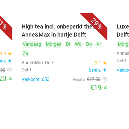
1%
29%
iner
High tea incl. onbeperkt thee bij
Luxe
Anne&Max in hartje Delft
Delf
Vandaag
Morgen
Di
Wo
Do
Vr
Morg
Za
Anne&
9.9
star
Delft
min.
directions_walk
Anne&Max Delft
9.1
star
Delft
,90
6 min.
directions_walk
Verko
23
,50
Verkocht: 653
€27
,50
Regulier
€19
,50