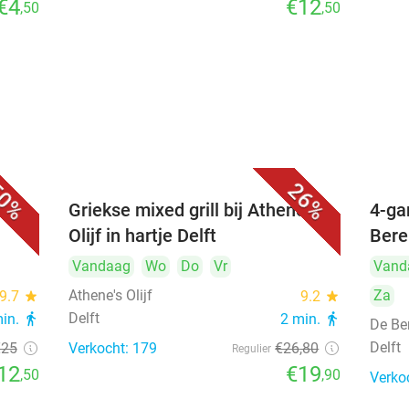
€4
€12
,50
,50
0%
26%
Griekse mixed grill bij Athene's
4-ga
Olijf in hartje Delft
Bere
Vandaag
Wo
Do
Vr
Vand
Athene's Olijf
Za
9.7
star
9.2
star
Delft
min.
directions_walk
2 min.
directions_walk
De Be
Delft
€25
Verkocht: 179
€26
,80
Regulier
12
€19
,50
,90
Verko