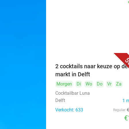
5
2 cocktails naar keuze op de
markt in Delft
Morgen
Di
Wo
Do
Vr
Za
Cocktailbar Luna
Delft
1 
Verkocht: 633
Regulier
€