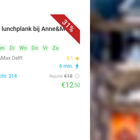
31%
 lunchplank bij Anne&Max in
t
en
Di
Wo
Do
Vr
Za
Max Delft
9.1
star
6 min.
directions_walk
cht: 314
€18
Regulier
€12
,50