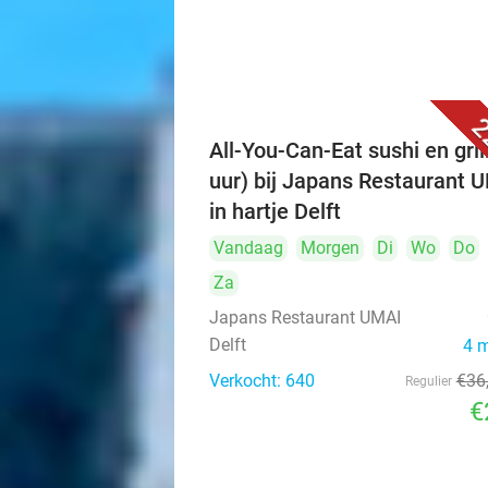
2
All-You-Can-Eat sushi en grill
uur) bij Japans Restaurant 
in hartje Delft
Vandaag
Morgen
Di
Wo
Do
Za
Japans Restaurant UMAI
Delft
4 
Verkocht: 640
€36
Regulier
€