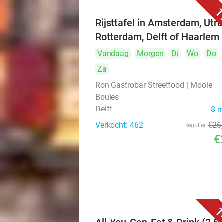
1
Rijsttafel in Amsterdam, Utre
Rotterdam, Delft of Haarlem
Vandaag
Morgen
Di
Wo
Do
Za
Ron Gastrobar Streetfood | Mooie
Boules
Delft
8 
Verkocht: 462
€26
Regulier
€
1