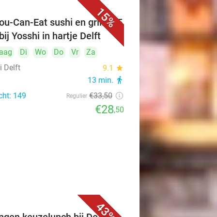
15%
ou-Can-Eat sushi en grill (2,5
bij Yosshi in hartje Delft
aag
Di
Wo
Do
Vr
Za
 Delft
9.1
star
13 min.
directions_walk
cht: 149
€33
,50
Regulier
€28
,50
43%