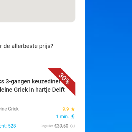
 de allerbeste prijs?
30%
ks 3-gangen keuzediner bij
eine Griek in hartje Delft
ine Griek
9.9
star
1 min.
directions_walk
cht: 528
€39
,50
Regulier