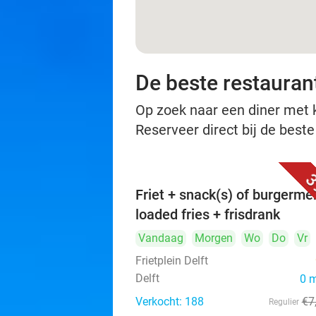
De beste restaurant
Op zoek naar een diner met ko
Reserveer direct bij de beste
3
Friet + snack(s) of burgerme
loaded fries + frisdrank
Vandaag
Morgen
Wo
Do
Vr
Frietplein Delft
Delft
0 
Verkocht: 188
€7
Regulier