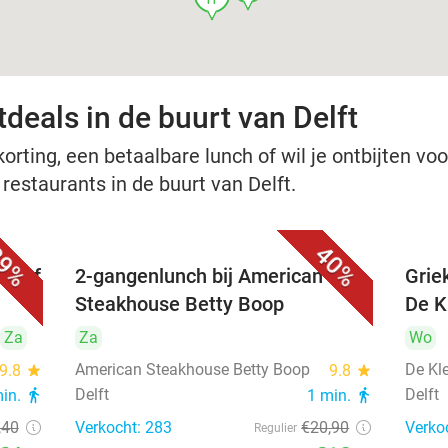
deals in de buurt van Delft
rting, een betaalbare lunch of wil je ontbijten voor
 restaurants in de buurt van Delft.
9%
40%
nu of
2-gangenlunch bij American
Grie
Steakhouse Betty Boop
De Kl
Za
Za
Wo
American Steakhouse Betty Boop
De Kle
9.8
star
9.8
star
Delft
Delft
min.
directions_walk
1 min.
directions_walk
,40
Verkocht: 283
€20
,90
Verko
Regulier