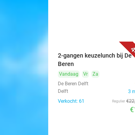
4
2-gangen keuzelunch bij De
Beren
Vandaag
Vr
Za
De Beren Delft
Delft
3 
Verkocht: 61
€22
Regulier
€