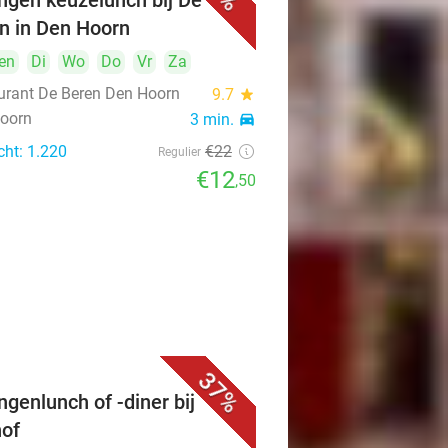
ngen keuzelunch bij De
n in Den Hoorn
en
Di
Wo
Do
Vr
Za
urant De Beren Den Hoorn
9.7
star
oorn
3 min.
directions_car
cht: 1.220
€22
Regulier
€12
,50
37%
ngenlunch of -diner bij
of