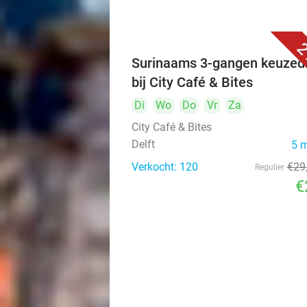
2
Surinaams 3-gangen keuzed
bij City Café & Bites
Di
Wo
Do
Vr
Za
City Café & Bites
Delft
5 
Verkocht: 120
€29
Regulier
€