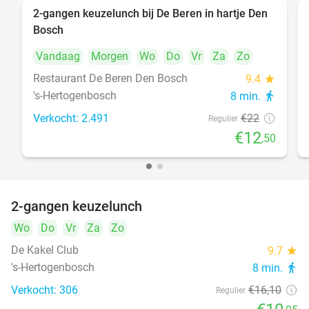
2-gangen keuzelunch bij De Beren in hartje Den
43%
Bosch
Vandaag
Morgen
Wo
Do
Vr
Za
Zo
Restaurant De Beren Den Bosch
9.4
star
's-Hertogenbosch
8 min.
directions_walk
Verkocht: 2.491
€22
Regulier
€12
,50
2-gangen keuzelunch
32%
Wo
Do
Vr
Za
Zo
De Kakel Club
9.7
star
's-Hertogenbosch
8 min.
directions_walk
Verkocht: 306
€16
,10
Regulier