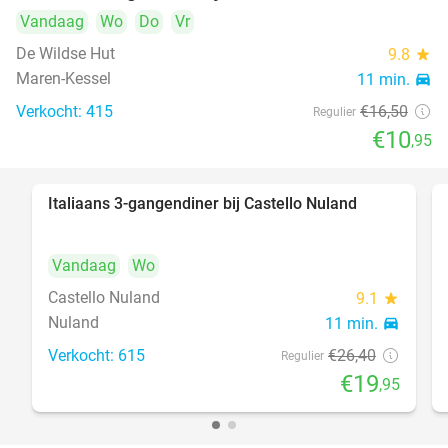
Vandaag
Wo
Do
Vr
De Wildse Hut
9.8
star
Maren-Kessel
11 min.
directions_car
Verkocht: 415
€16
,50
Regulier
€10
,95
Italiaans 3-gangendiner bij Castello Nuland
24%
Vandaag
Wo
Castello Nuland
9.1
star
Nuland
11 min.
directions_car
Verkocht: 615
€26
,40
Regulier
€19
,95