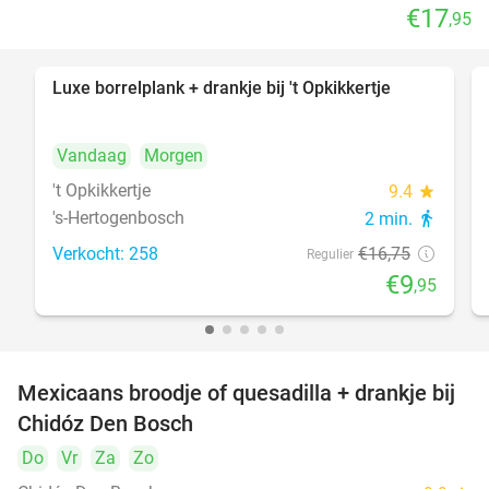
€17
,95
Luxe borrelplank + drankje bij 't Opkikkertje
41%
Vandaag
Morgen
't Opkikkertje
9.4
star
's-Hertogenbosch
2 min.
directions_walk
Verkocht: 258
€16
,75
Regulier
€9
,95
Mexicaans broodje of quesadilla + drankje bij
37%
Chidóz Den Bosch
Do
Vr
Za
Zo