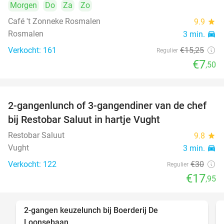
Morgen
Do
Za
Zo
Café 't Zonneke Rosmalen
9.9
star
Rosmalen
3 min.
directions_car
Verkocht: 161
€15
,25
Regulier
€7
,50
2-gangenlunch of 3-gangendiner van de chef
40%
bij Restobar Saluut in hartje Vught
Restobar Saluut
9.8
star
Vught
3 min.
directions_car
Verkocht: 122
€30
Regulier
€17
,95
2-gangen keuzelunch bij Boerderij De
30%
Loonsebaan