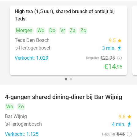
High tea (1,5 uur), shared brunch of ontbijt bij
35%
Teds
Morgen
Wo
Do
Vr
Za
Zo
Teds Den Bosch
9.5
star
's-Hertogenbosch
3 min.
directions_walk
Verkocht: 1.029
€22
,95
Regulier
€14
,95
4-gangen shared dining-diner bij Bar Wijnig
45%
Wo
Zo
Bar Wijnig
9.6
star
's-Hertogenbosch
4 min.
directions_walk
Verkocht: 1.125
€45
Regulier