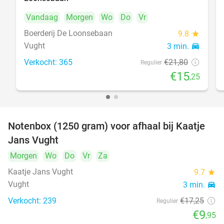
Vandaag
Morgen
Wo
Do
Vr
Boerderij De Loonsebaan
9.8
star
Vught
3 min.
directions_car
Verkocht: 365
€21
,80
Regulier
€15
,25
Notenbox (1250 gram) voor afhaal bij Kaatje
42%
Jans Vught
Morgen
Wo
Do
Vr
Za
Kaatje Jans Vught
9.7
star
Vught
3 min.
directions_car
Verkocht: 239
€17
,25
Regulier
€9
,95