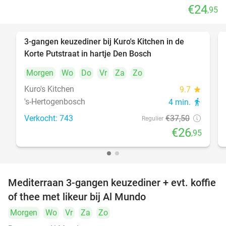
€24
,95
3-gangen keuzediner bij Kuro's Kitchen in de
28%
Korte Putstraat in hartje Den Bosch
Morgen
Wo
Do
Vr
Za
Zo
Kuro's Kitchen
9.7
star
's-Hertogenbosch
4 min.
directions_walk
Verkocht: 743
€37
,50
Regulier
€26
,95
Mediterraan 3-gangen keuzediner + evt. koffie
27%
of thee met likeur bij Al Mundo
Morgen
Wo
Vr
Za
Zo