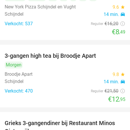
New York Pizza Schijndel en Vught
9.6
star
Schijndel
14 min.
directions_car
Verkocht: 537
€16
,20
Regulier
€8
,49
3-gangen high tea bij Broodje Apart
40%
Morgen
Broodje Apart
9.8
star
Schijndel
14 min.
directions_car
Verkocht: 470
€21
,50
Regulier
€12
,95
Grieks 3-gangendiner bij Restaurant Minos
30%