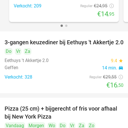
Verkocht: 209
€24
,95
Regulier
€14
,95
3-gangen keuzediner bij Eethuys 't Akkertje 2.0
44%
Do
Vr
Za
Eethuys 't Akkertje 2.0
9.4
star
Geffen
14 min.
directions_car
Verkocht: 328
€29
,55
Regulier
€16
,50
Pizza (25 cm) + bijgerecht of fris voor afhaal
48%
bij New York Pizza
Vandaag
Morgen
Wo
Do
Vr
Za
Zo