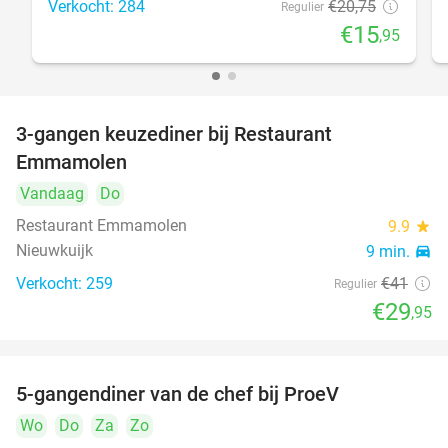
Verkocht: 284
€20
,75
Regulier
€15
,95
3-gangen keuzediner bij Restaurant
27%
Emmamolen
Vandaag
Do
Restaurant Emmamolen
9.9
star
Nieuwkuijk
9 min.
directions_car
Verkocht: 259
€41
Regulier
€29
,95
5-gangendiner van de chef bij ProeV
31%
Wo
Do
Za
Zo