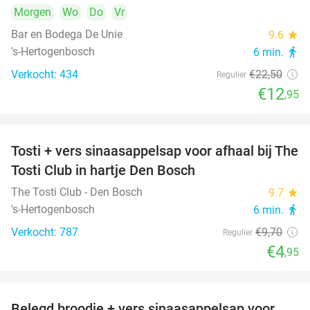
Morgen
Wo
Do
Vr
Bar en Bodega De Unie
9.6
star
's-Hertogenbosch
6 min.
directions_walk
Verkocht: 434
€22
,50
Regulier
€12
,95
Tosti + vers sinaasappelsap voor afhaal bij The
49%
Tosti Club in hartje Den Bosch
The Tosti Club - Den Bosch
9.7
star
's-Hertogenbosch
6 min.
directions_walk
Verkocht: 787
€9
,70
Regulier
€4
,95
Belegd broodje + vers sinaasappelsap voor