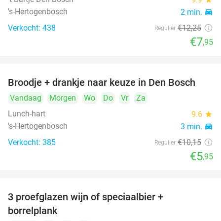
's-Hertogenbosch
2 min.
directions_car
Verkocht: 438
€12
,25
Regulier
€7
,95
Broodje + drankje naar keuze in Den Bosch
41%
Vandaag
Morgen
Wo
Do
Vr
Za
Lunch-hart
9.6
star
's-Hertogenbosch
3 min.
directions_car
Verkocht: 385
€10
,15
Regulier
€5
,95
3 proefglazen wijn of speciaalbier +
51%
borrelplank