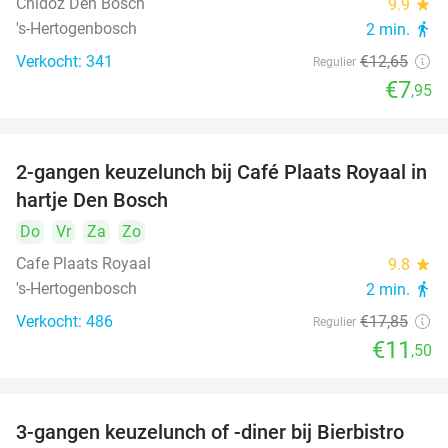
Chidóz Den Bosch
9.9
star
's-Hertogenbosch
2 min.
directions_walk
Verkocht: 341
€12
,65
Regulier
€7
,95
2-gangen keuzelunch bij Café Plaats Royaal in
36%
hartje Den Bosch
Do
Vr
Za
Zo
Cafe Plaats Royaal
9.8
star
's-Hertogenbosch
2 min.
directions_walk
Verkocht: 486
€17
,85
Regulier
€11
,50
3-gangen keuzelunch of -diner bij Bierbistro
41%