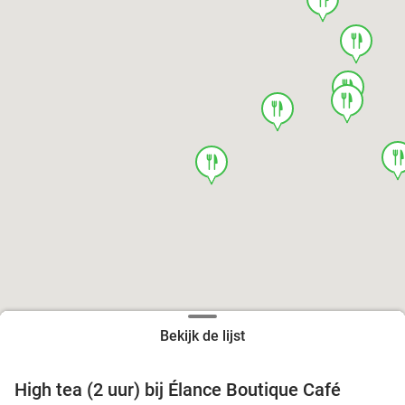
food
food
food
food
foo
food
Bekijk de lijst
High tea (2 uur) bij Élance Boutique Café
44%