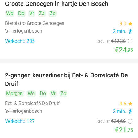
Groote Genoegen in hartje Den Bosch
Wo
Do
Vr
Za
Zo
Bierbistro Groote Genoegen
9.0
star
's-Hertogenbosch
2 min.
directions_walk
Verkocht: 285
€42
,30
Regulier
€24
,95
2-gangen keuzediner bij Eet- & Borrelcafé De
37%
Druif
Morgen
Wo
Do
Vr
Zo
Eet- & Borrelcafé De Druif
9.6
star
's-Hertogenbosch
2 min.
directions_walk
Verkocht: 127
€34
,60
Regulier
€21
,75