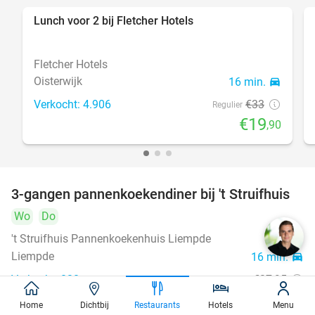
Lunch voor 2 bij Fletcher Hotels
40%
Fletcher Hotels
Oisterwijk
16 min.
directions_car
Verkocht: 4.906
€33
Regulier
€19
,90
3-gangen pannenkoekendiner bij 't Struifhuis
43%
Wo
Do
't Struifhuis Pannenkoekenhuis Liempde
9.4
star
Liempde
16 min.
directions_car
Verkocht: 820
€27
,95
Regulier
€15
,95
Home
Dichtbij
Restaurants
Hotels
Menu