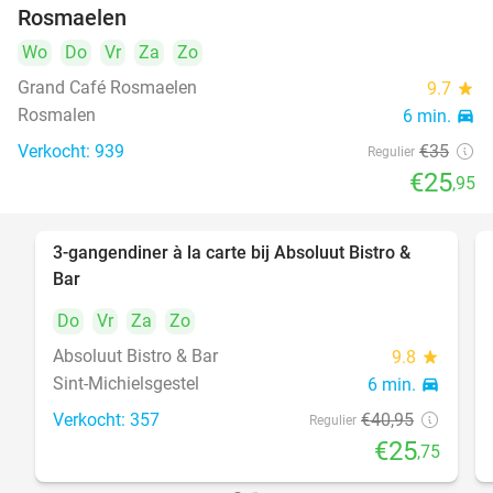
Rosmaelen
Wo
Do
Vr
Za
Zo
Grand Café Rosmaelen
9.7
star
Rosmalen
6 min.
directions_car
Verkocht: 939
€35
Regulier
€25
,95
3-gangendiner à la carte bij Absoluut Bistro &
37%
Bar
Do
Vr
Za
Zo
Absoluut Bistro & Bar
9.8
star
Sint-Michielsgestel
6 min.
directions_car
Verkocht: 357
€40
,95
Regulier
€25
,75