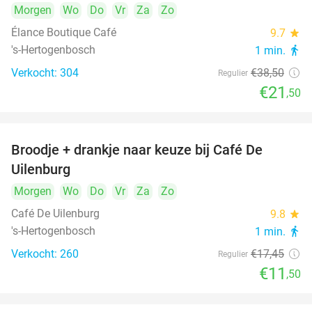
Morgen
Wo
Do
Vr
Za
Zo
Élance Boutique Café
9.7
star
's-Hertogenbosch
1 min.
directions_walk
Verkocht: 304
€38
,50
Regulier
€21
,50
Broodje + drankje naar keuze bij Café De
34%
Uilenburg
Morgen
Wo
Do
Vr
Za
Zo
Café De Uilenburg
9.8
star
's-Hertogenbosch
1 min.
directions_walk
Verkocht: 260
€17
,45
Regulier
€11
,50