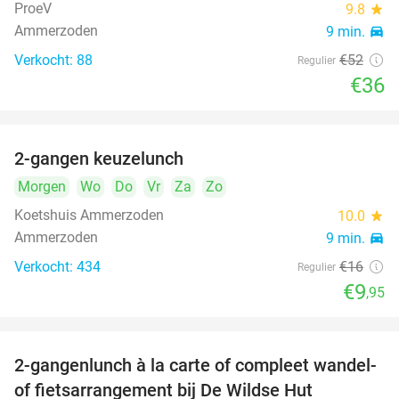
ProeV
9.8
star
Ammerzoden
9 min.
directions_car
Verkocht: 88
€52
Regulier
€36
2-gangen keuzelunch
38%
Morgen
Wo
Do
Vr
Za
Zo
Koetshuis Ammerzoden
10.0
star
Ammerzoden
9 min.
directions_car
Verkocht: 434
€16
Regulier
€9
,95
2-gangenlunch à la carte of compleet wandel-
34%
of fietsarrangement bij De Wildse Hut