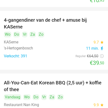
€10
,95
4-gangendiner van de chef + amuse bij
39%
KASerne
Wo
Do
Vr
Za
Zo
KASerne
9.7
star
's-Hertogenbosch
11 min.
directions_walk
Verkocht: 391
€64
,50
Regulier
€39
,50
All-You-Can-Eat Korean BBQ (2,5 uur) + koffie
26%
of thee
Vandaag
Wo
Do
Vr
Za
Zo
Restaurant Nan King
9.9
star