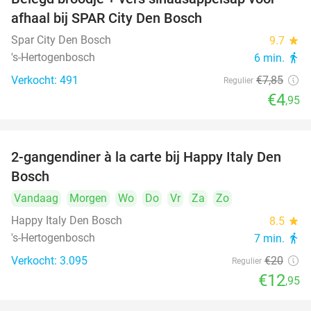
37%
afhaal bij SPAR City Den Bosch
Spar City Den Bosch
9.7
star
's-Hertogenbosch
6 min.
directions_walk
Verkocht: 491
€7
,85
Regulier
€4
,95
2-gangendiner à la carte bij Happy Italy Den
35%
Bosch
Vandaag
Morgen
Wo
Do
Vr
Za
Zo
Happy Italy Den Bosch
8.5
star
's-Hertogenbosch
7 min.
directions_walk
Verkocht: 3.095
€20
Regulier
€12
,95