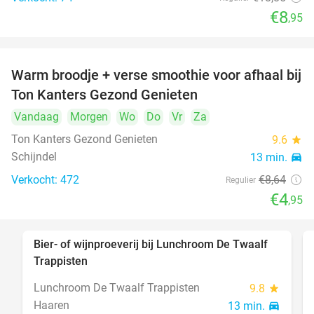
€8
,95
Warm broodje + verse smoothie voor afhaal bij
43%
Ton Kanters Gezond Genieten
Vandaag
Morgen
Wo
Do
Vr
Za
Ton Kanters Gezond Genieten
9.6
star
Schijndel
13 min.
directions_car
Verkocht: 472
€8
,64
Regulier
€4
,95
Bier- of wijnproeverij bij Lunchroom De Twaalf
40%
Trappisten
Lunchroom De Twaalf Trappisten
9.8
star
Haaren
13 min.
directions_car