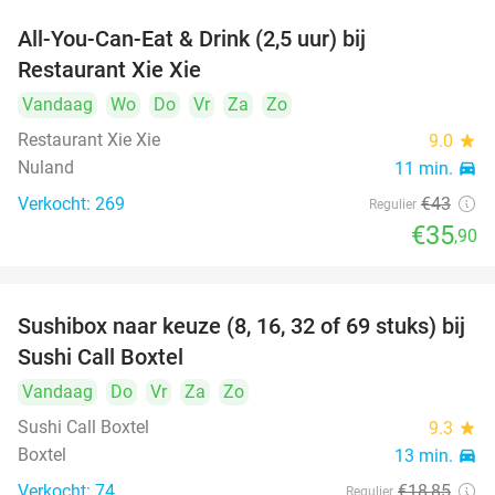
All-You-Can-Eat & Drink (2,5 uur) bij
17%
Restaurant Xie Xie
Vandaag
Wo
Do
Vr
Za
Zo
Restaurant Xie Xie
9.0
star
Nuland
11 min.
directions_car
Verkocht: 269
€43
Regulier
€35
,90
Sushibox naar keuze (8, 16, 32 of 69 stuks) bij
53%
Sushi Call Boxtel
Vandaag
Do
Vr
Za
Zo
Sushi Call Boxtel
9.3
star
Boxtel
13 min.
directions_car
Verkocht: 74
€18
,85
Regulier