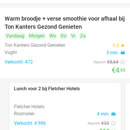
Warm broodje + verse smoothie voor afhaal bij
43%
Ton Kanters Gezond Genieten
Vandaag
Morgen
Wo
Do
Vr
Za
Ton Kanters Gezond Genieten
9.6
star
Vught
3 min.
directions_car
Verkocht: 472
€8
,64
Regulier
€4
,95
Lunch voor 2 bij Fletcher Hotels
40%
Fletcher Hotels
Rosmalen
4 min.
directions_car
Verkocht: 4.906
€33
Regulier