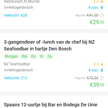
Restaurant Al Mundo
9.8
star
's-Hertogenbosch
4 min.
directions_walk
Verkocht: 626
€41
,20
Regulier
€29
,95
3-gangendiner of -lunch van de chef bij NZ
46%
Seafoodbar in hartje Den Bosch
Morgen
Wo
Do
Vr
Za
NZ Seafoodbar
9.6
star
's-Hertogenbosch
4 min.
directions_walk
Verkocht: 213
€72
,50
Regulier
€39
,50
Spaans 12-uurtje bij Bar en Bodega De Unie
42%