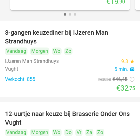
€19
,90
3-gangen keuzediner bij IJzeren Man
29%
Strandhuys
Vandaag
Morgen
Wo
Zo
IJzeren Man Strandhuys
9.3
star
Vught
5 min.
directions_car
Verkocht: 855
€46
,45
Regulier
€32
,75
12-uurtje naar keuze bij Brasserie Onder Ons
31%
Vught
Vandaag
Morgen
Wo
Do
Vr
Za
Zo