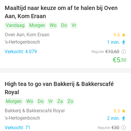
Maaltijd naar keuze om af te halen bij Oven
48%
Aan, Kom Eraan
Vandaag
Morgen
Wo
Do
Vr
Oven Aan, Kom Eraan
9.6
star
's-Hertogenbosch
1 min.
directions_walk
Verkocht: 4.079
€10
,60
Regulier
€5
,50
High tea to go van Bakkerij & Bakkerscafé
40%
Royal
Morgen
Wo
Do
Vr
Za
Zo
Bakkerij & Bakkerscafé Royal
9.3
star
's-Hertogenbosch
2 min.
directions_walk
Verkocht: 71
€30
Regulier