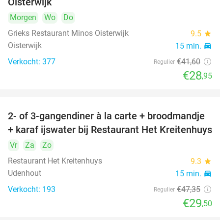
Oisterwijk
Morgen
Wo
Do
Grieks Restaurant Minos Oisterwijk
9.5
star
Oisterwijk
15 min.
directions_car
Verkocht: 377
€41
,60
Regulier
€28
,95
2- of 3-gangendiner à la carte + broodmandje
38%
+ karaf ijswater bij Restaurant Het Kreitenhuys
Vr
Za
Zo
Restaurant Het Kreitenhuys
9.3
star
Udenhout
15 min.
directions_car
Verkocht: 193
€47
,35
Regulier
€29
,50