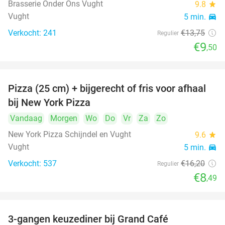
Brasserie Onder Ons Vught
9.8
star
Vught
5 min.
directions_car
Verkocht: 241
€13
,75
Regulier
€9
,50
Pizza (25 cm) + bijgerecht of fris voor afhaal
48%
bij New York Pizza
Vandaag
Morgen
Wo
Do
Vr
Za
Zo
New York Pizza Schijndel en Vught
9.6
star
Vught
5 min.
directions_car
Verkocht: 537
€16
,20
Regulier
€8
,49
3-gangen keuzediner bij Grand Café
26%