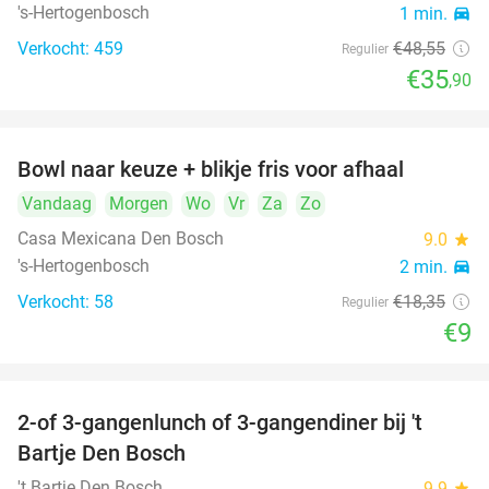
's-Hertogenbosch
1 min.
directions_car
Verkocht: 459
€48
,55
Regulier
€35
,90
Bowl naar keuze + blikje fris voor afhaal
51%
Vandaag
Morgen
Wo
Vr
Za
Zo
Casa Mexicana Den Bosch
9.0
star
's-Hertogenbosch
2 min.
directions_car
Verkocht: 58
€18
,35
Regulier
€9
2-of 3-gangenlunch of 3-gangendiner bij 't
35%
Bartje Den Bosch
't Bartje Den Bosch
9.9
star