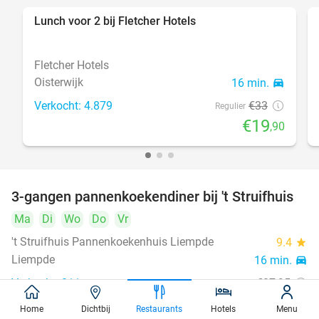
Lunch voor 2 bij Fletcher Hotels
40%
Fletcher Hotels
Oisterwijk
16 min.
directions_car
Verkocht: 4.879
€33
Regulier
€19
,90
3-gangen pannenkoekendiner bij 't Struifhuis
43%
Ma
Di
Wo
Do
Vr
't Struifhuis Pannenkoekenhuis Liempde
9.4
star
Liempde
16 min.
directions_car
Verkocht: 811
€27
,95
Regulier
€15
,95
Home
Dichtbij
Restaurants
Hotels
Menu