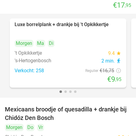
€17
,95
Luxe borrelplank + drankje bij 't Opkikkertje
41%
Morgen
Ma
Di
't Opkikkertje
9.4
star
's-Hertogenbosch
2 min.
directions_walk
Verkocht: 258
€16
,75
Regulier
€9
,95
Mexicaans broodje of quesadilla + drankje bij
37%
Chidóz Den Bosch
Morgen
Do
Vr