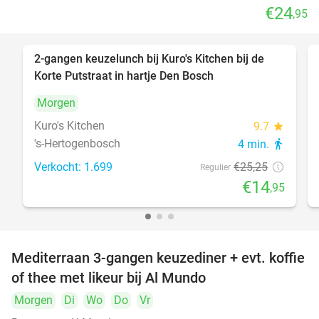
€24
,95
2-gangen keuzelunch bij Kuro's Kitchen bij de
41%
Korte Putstraat in hartje Den Bosch
Morgen
Kuro's Kitchen
9.7
star
's-Hertogenbosch
4 min.
directions_walk
Verkocht: 1.699
€25
,25
Regulier
€14
,95
Mediterraan 3-gangen keuzediner + evt. koffie
27%
of thee met likeur bij Al Mundo
Morgen
Di
Wo
Do
Vr