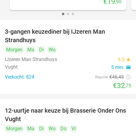
€19
,90
3-gangen keuzediner bij IJzeren Man
29%
Strandhuys
Morgen
Ma
Di
Wo
IJzeren Man Strandhuys
9.3
star
Vught
5 min.
directions_car
Verkocht: 824
€46
,45
Regulier
€32
,75
12-uurtje naar keuze bij Brasserie Onder Ons
31%
Vught
Morgen
Ma
Di
Wo
Do
Vr