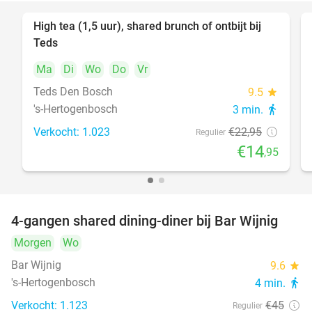
High tea (1,5 uur), shared brunch of ontbijt bij
35%
Teds
Ma
Di
Wo
Do
Vr
Teds Den Bosch
9.5
star
's-Hertogenbosch
3 min.
directions_walk
Verkocht: 1.023
€22
,95
Regulier
€14
,95
4-gangen shared dining-diner bij Bar Wijnig
45%
Morgen
Wo
Bar Wijnig
9.6
star
's-Hertogenbosch
4 min.
directions_walk
Verkocht: 1.123
€45
Regulier