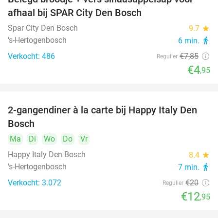
37%
afhaal bij SPAR City Den Bosch
Spar City Den Bosch
9.7
star
's-Hertogenbosch
6 min.
directions_walk
Verkocht: 486
€7
,85
Regulier
€4
,95
2-gangendiner à la carte bij Happy Italy Den
35%
Bosch
Ma
Di
Wo
Do
Vr
Happy Italy Den Bosch
8.4
star
's-Hertogenbosch
7 min.
directions_walk
Verkocht: 3.072
€20
Regulier
€12
,95