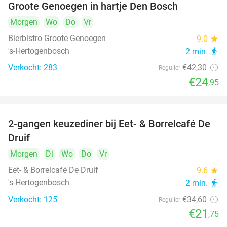
Groote Genoegen in hartje Den Bosch
Morgen
Wo
Do
Vr
Bierbistro Groote Genoegen
9.0
star
's-Hertogenbosch
2 min.
directions_walk
Verkocht: 283
€42
,30
Regulier
€24
,95
2-gangen keuzediner bij Eet- & Borrelcafé De
37%
Druif
Morgen
Di
Wo
Do
Vr
Eet- & Borrelcafé De Druif
9.6
star
's-Hertogenbosch
2 min.
directions_walk
Verkocht: 125
€34
,60
Regulier
€21
,75