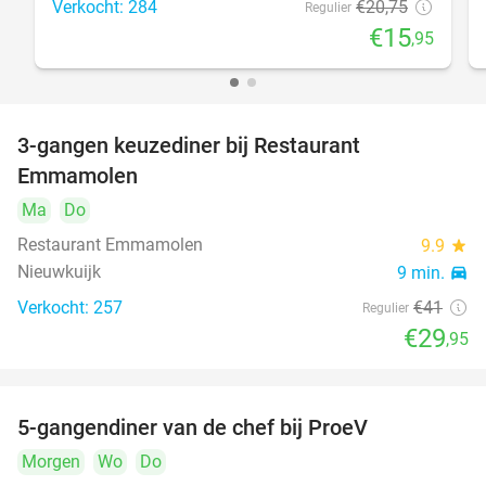
Verkocht: 284
€20
,75
Regulier
€15
,95
3-gangen keuzediner bij Restaurant
27%
Emmamolen
Ma
Do
Restaurant Emmamolen
9.9
star
Nieuwkuijk
9 min.
directions_car
Verkocht: 257
€41
Regulier
€29
,95
5-gangendiner van de chef bij ProeV
31%
Morgen
Wo
Do