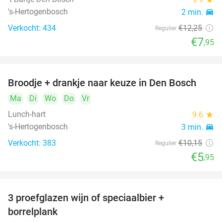
's-Hertogenbosch
2 min.
directions_car
Verkocht: 434
€12
,25
Regulier
€7
,95
Broodje + drankje naar keuze in Den Bosch
41%
Ma
Di
Wo
Do
Vr
Lunch-hart
9.6
star
's-Hertogenbosch
3 min.
directions_car
Verkocht: 383
€10
,15
Regulier
€5
,95
3 proefglazen wijn of speciaalbier +
51%
borrelplank