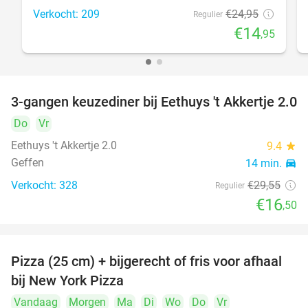
Verkocht: 209
€24
,95
Regulier
€14
,95
3-gangen keuzediner bij Eethuys 't Akkertje 2.0
44%
Do
Vr
Eethuys 't Akkertje 2.0
9.4
star
Geffen
14 min.
directions_car
Verkocht: 328
€29
,55
Regulier
€16
,50
Pizza (25 cm) + bijgerecht of fris voor afhaal
48%
bij New York Pizza
Vandaag
Morgen
Ma
Di
Wo
Do
Vr