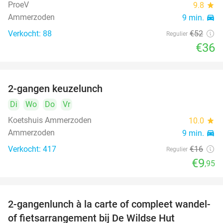
ProeV
9.8
star
Ammerzoden
9 min.
directions_car
Verkocht: 88
€52
Regulier
€36
2-gangen keuzelunch
38%
Di
Wo
Do
Vr
Koetshuis Ammerzoden
10.0
star
Ammerzoden
9 min.
directions_car
Verkocht: 417
€16
Regulier
€9
,95
2-gangenlunch à la carte of compleet wandel-
34%
of fietsarrangement bij De Wildse Hut