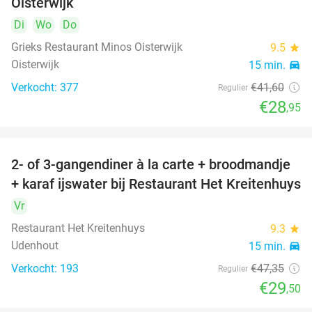
Oisterwijk
Di
Wo
Do
Grieks Restaurant Minos Oisterwijk
9.5
star
Oisterwijk
15 min.
directions_car
Verkocht: 377
€41
,60
Regulier
€28
,95
2- of 3-gangendiner à la carte + broodmandje
38%
+ karaf ijswater bij Restaurant Het Kreitenhuys
Vr
Restaurant Het Kreitenhuys
9.3
star
Udenhout
15 min.
directions_car
Verkocht: 193
€47
,35
Regulier
€29
,50