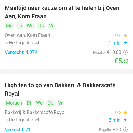
Maaltijd naar keuze om af te halen bij Oven
48%
Aan, Kom Eraan
Ma
Di
Wo
Do
Vr
Oven Aan, Kom Eraan
9.6
star
's-Hertogenbosch
1 min.
directions_walk
Verkocht: 4.074
€10
,60
Regulier
€5
,50
High tea to go van Bakkerij & Bakkerscafé
40%
Royal
Morgen
Di
Wo
Do
Vr
Bakkerij & Bakkerscafé Royal
9.3
star
's-Hertogenbosch
2 min.
directions_walk
Verkocht: 71
€30
Regulier