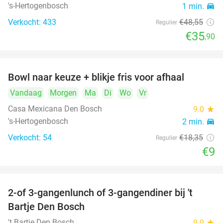
's-Hertogenbosch
1 min.
directions_car
Verkocht: 433
€48
,55
Regulier
€35
,90
Bowl naar keuze + blikje fris voor afhaal
51%
Vandaag
Morgen
Ma
Di
Wo
Vr
Casa Mexicana Den Bosch
9.0
star
's-Hertogenbosch
2 min.
directions_car
Verkocht: 54
€18
,35
Regulier
€9
2-of 3-gangenlunch of 3-gangendiner bij 't
35%
Bartje Den Bosch
't Bartje Den Bosch
9.9
star