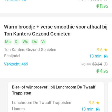
€8
,95
Warm broodje + verse smoothie voor afhaal bij
43%
Ton Kanters Gezond Genieten
Ma
Di
Wo
Do
Vr
Ton Kanters Gezond Genieten
9.6
star
Schijndel
13 min.
directions_car
Verkocht: 469
€8
,64
Regulier
€4
,95
Bier- of wijnproeverij bij Lunchroom De Twaalf
40%
Trappisten
Lunchroom De Twaalf Trappisten
9.8
star
Haaren
13 min.
directions_car