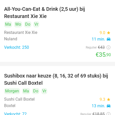
All-You-Can-Eat & Drink (2,5 uur) bij
17%
Restaurant Xie Xie
Ma
Wo
Do
Vr
Restaurant Xie Xie
9.0
star
Nuland
11 min.
directions_car
Verkocht: 250
€43
Regulier
€35
,90
Sushibox naar keuze (8, 16, 32 of 69 stuks) bij
53%
Sushi Call Boxtel
Morgen
Ma
Do
Vr
Sushi Call Boxtel
9.3
star
Boxtel
13 min.
directions_car
Verkocht: 72
€18
,85
Regulier