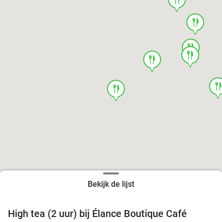
food
food
food
food
foo
food
Bekijk de lijst
High tea (2 uur) bij Élance Boutique Café
44%