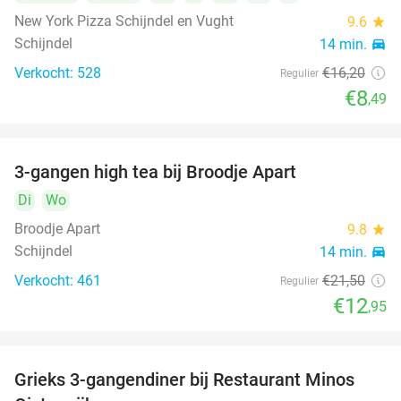
New York Pizza Schijndel en Vught
9.6
star
Schijndel
14 min.
directions_car
Verkocht: 528
€16
,20
Regulier
€8
,49
3-gangen high tea bij Broodje Apart
40%
Di
Wo
Broodje Apart
9.8
star
Schijndel
14 min.
directions_car
Verkocht: 461
€21
,50
Regulier
€12
,95
Grieks 3-gangendiner bij Restaurant Minos
30%