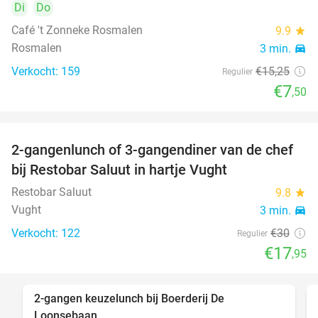
Di
Do
Café 't Zonneke Rosmalen
9.9
star
Rosmalen
3 min.
directions_car
Verkocht: 159
€15
,25
Regulier
€7
,50
2-gangenlunch of 3-gangendiner van de chef
40%
bij Restobar Saluut in hartje Vught
Restobar Saluut
9.8
star
Vught
3 min.
directions_car
Verkocht: 122
€30
Regulier
€17
,95
2-gangen keuzelunch bij Boerderij De
30%
Loonsebaan