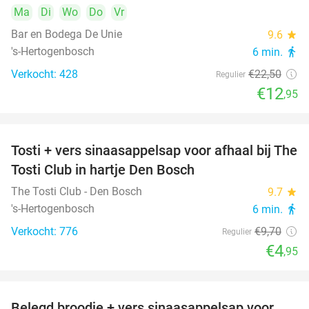
Ma
Di
Wo
Do
Vr
Bar en Bodega De Unie
9.6
star
's-Hertogenbosch
6 min.
directions_walk
Verkocht: 428
€22
,50
Regulier
€12
,95
Tosti + vers sinaasappelsap voor afhaal bij The
49%
Tosti Club in hartje Den Bosch
The Tosti Club - Den Bosch
9.7
star
's-Hertogenbosch
6 min.
directions_walk
Verkocht: 776
€9
,70
Regulier
€4
,95
Belegd broodje + vers sinaasappelsap voor