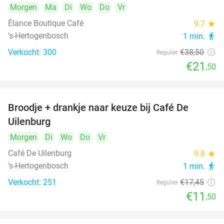
Morgen
Ma
Di
Wo
Do
Vr
Élance Boutique Café
9.7
star
's-Hertogenbosch
1 min.
directions_walk
Verkocht: 300
€38
,50
Regulier
€21
,50
Broodje + drankje naar keuze bij Café De
34%
Uilenburg
Morgen
Di
Wo
Do
Vr
Café De Uilenburg
9.8
star
's-Hertogenbosch
1 min.
directions_walk
Verkocht: 251
€17
,45
Regulier
€11
,50