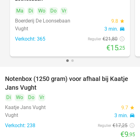
Ma
Di
Wo
Do
Vr
Boerderij De Loonsebaan
9.8
star
Vught
3 min.
directions_car
Verkocht: 365
€21
,80
Regulier
€15
,25
Notenbox (1250 gram) voor afhaal bij Kaatje
42%
Jans Vught
Di
Wo
Do
Vr
Kaatje Jans Vught
9.7
star
Vught
3 min.
directions_car
Verkocht: 238
€17
,25
Regulier
€9
,95