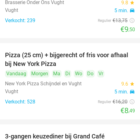
Brasserie Onder Ons Vught
9.8
star
Vught
5 min.
directions_car
Verkocht: 239
€13
,75
Regulier
€9
,50
Pizza (25 cm) + bijgerecht of fris voor afhaal
48%
bij New York Pizza
Vandaag
Morgen
Ma
Di
Wo
Do
Vr
New York Pizza Schijndel en Vught
9.6
star
Vught
5 min.
directions_car
Verkocht: 528
€16
,20
Regulier
€8
,49
3-gangen keuzediner bij Grand Café
26%