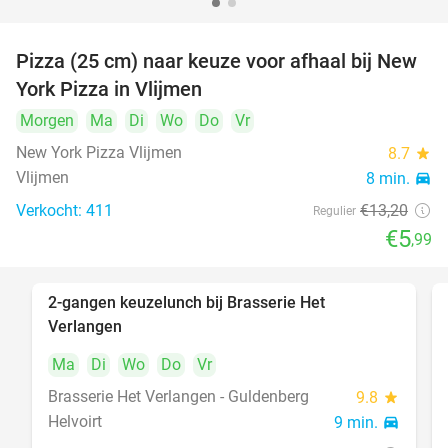
Pizza (25 cm) naar keuze voor afhaal bij New
55%
York Pizza in Vlijmen
Morgen
Ma
Di
Wo
Do
Vr
New York Pizza Vlijmen
8.7
star
Vlijmen
8 min.
directions_car
Verkocht: 411
€13
,20
Regulier
€5
,99
2-gangen keuzelunch bij Brasserie Het
23%
Verlangen
Ma
Di
Wo
Do
Vr
Brasserie Het Verlangen - Guldenberg
9.8
star
Helvoirt
9 min.
directions_car