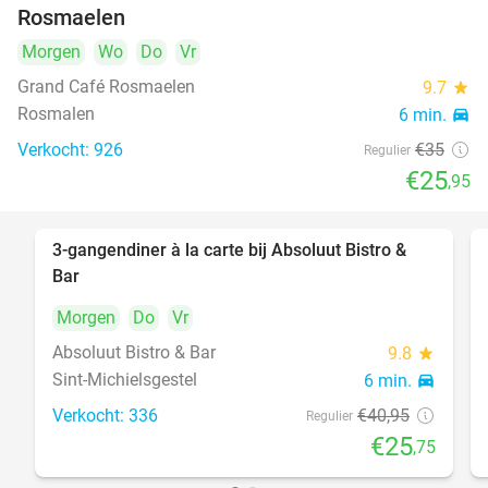
Rosmaelen
Morgen
Wo
Do
Vr
Grand Café Rosmaelen
9.7
star
Rosmalen
6 min.
directions_car
Verkocht: 926
€35
Regulier
€25
,95
3-gangendiner à la carte bij Absoluut Bistro &
37%
Bar
Morgen
Do
Vr
Absoluut Bistro & Bar
9.8
star
Sint-Michielsgestel
6 min.
directions_car
Verkocht: 336
€40
,95
Regulier
€25
,75