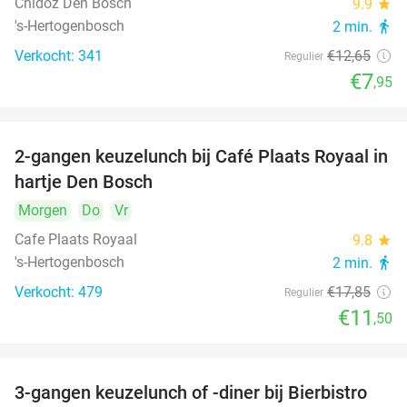
Chidóz Den Bosch
9.9
star
's-Hertogenbosch
2 min.
directions_walk
Verkocht: 341
€12
,65
Regulier
€7
,95
2-gangen keuzelunch bij Café Plaats Royaal in
36%
hartje Den Bosch
Morgen
Do
Vr
Cafe Plaats Royaal
9.8
star
's-Hertogenbosch
2 min.
directions_walk
Verkocht: 479
€17
,85
Regulier
€11
,50
3-gangen keuzelunch of -diner bij Bierbistro
41%