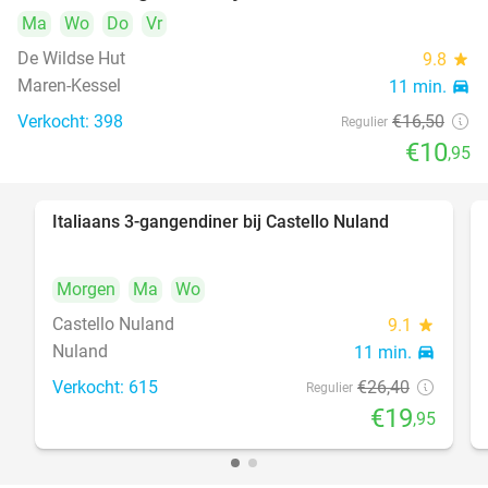
Ma
Wo
Do
Vr
De Wildse Hut
9.8
star
Maren-Kessel
11 min.
directions_car
Verkocht: 398
€16
,50
Regulier
€10
,95
Italiaans 3-gangendiner bij Castello Nuland
24%
Morgen
Ma
Wo
Castello Nuland
9.1
star
Nuland
11 min.
directions_car
Verkocht: 615
€26
,40
Regulier
€19
,95