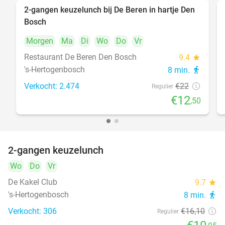
2-gangen keuzelunch bij De Beren in hartje Den
43%
Bosch
Morgen
Ma
Di
Wo
Do
Vr
Restaurant De Beren Den Bosch
9.4
star
's-Hertogenbosch
8 min.
directions_walk
Verkocht: 2.474
€22
Regulier
€12
,50
2-gangen keuzelunch
32%
Wo
Do
Vr
De Kakel Club
9.7
star
's-Hertogenbosch
8 min.
directions_walk
Verkocht: 306
€16
,10
Regulier