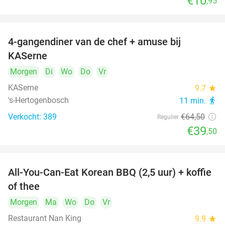
€10
,95
4-gangendiner van de chef + amuse bij
39%
KASerne
Morgen
Di
Wo
Do
Vr
KASerne
9.7
star
's-Hertogenbosch
11 min.
directions_walk
Verkocht: 389
€64
,50
Regulier
€39
,50
All-You-Can-Eat Korean BBQ (2,5 uur) + koffie
26%
of thee
Morgen
Ma
Wo
Do
Vr
Restaurant Nan King
9.9
star