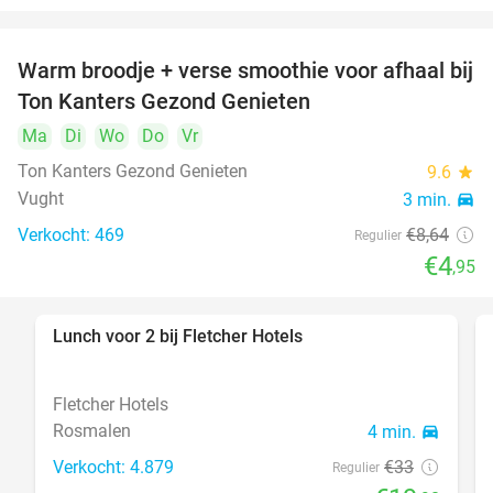
Warm broodje + verse smoothie voor afhaal bij
43%
Ton Kanters Gezond Genieten
Ma
Di
Wo
Do
Vr
Ton Kanters Gezond Genieten
9.6
star
Vught
3 min.
directions_car
Verkocht: 469
€8
,64
Regulier
€4
,95
Lunch voor 2 bij Fletcher Hotels
40%
Fletcher Hotels
Rosmalen
4 min.
directions_car
Verkocht: 4.879
€33
Regulier