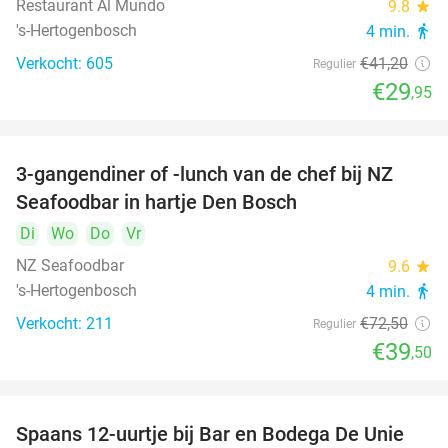
Restaurant Al Mundo
9.8
star
's-Hertogenbosch
4 min.
directions_walk
Verkocht: 605
€41
,20
Regulier
€29
,95
3-gangendiner of -lunch van de chef bij NZ
46%
Seafoodbar in hartje Den Bosch
Di
Wo
Do
Vr
NZ Seafoodbar
9.6
star
's-Hertogenbosch
4 min.
directions_walk
Verkocht: 211
€72
,50
Regulier
€39
,50
Spaans 12-uurtje bij Bar en Bodega De Unie
42%