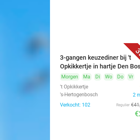
3
3-gangen keuzediner bij 't
Opkikkertje in hartje Den Bo
Morgen
Ma
Di
Wo
Do
Vr
't Opkikkertje
's-Hertogenbosch
2 
Verkocht: 102
€41
Regulier
€