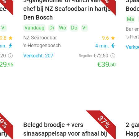
3-gangendiner of -lunch van de
Spaa
hee
chef bij NZ Seafoodbar in hartje
Bode
Den Bosch
Ma
Vr
Vandaag
Di
Wo
Do
Vr
Bar e
's-He
NZ Seafoodbar
9.8
star
9.6
star
's-Hertogenbosch
min.
directions_walk
4 min.
directions_walk
Verko
,20
Verkocht: 207
€72
,50
Regulier
29
€39
,95
,50
9%
37%
voor
Belegd broodje + vers
2-ga
artje
sinaasappelsap voor afhaal bij
Happ