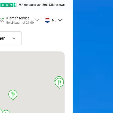
9,4
op basis van
206.138 reviews
Klantenservice
NL
Bereikbaar tot 21:00
nen
food
food
food
d