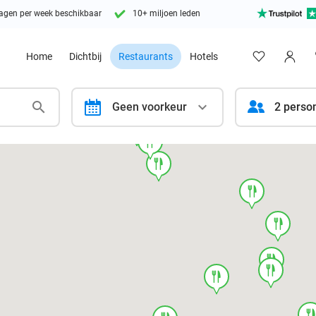
agen per week beschikbaar
10+ miljoen leden
Home
Dichtbij
Restaurants
Hotels
calendar
Geen voorkeur
2 perso
food
food
food
food
food
food
food
food
foo