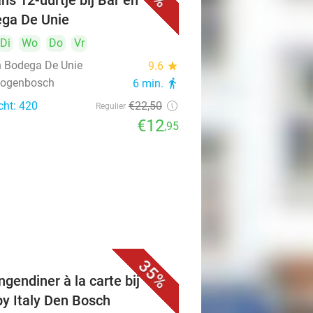
ns 12-uurtje bij Bar en
ga De Unie
Di
Wo
Do
Vr
n Bodega De Unie
9.6
star
rtogenbosch
6 min.
directions_walk
cht: 420
€22
,50
Regulier
€12
,95
35%
ngendiner à la carte bij
y Italy Den Bosch