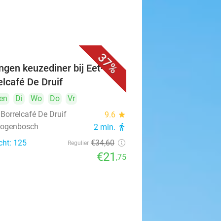
37%
ngen keuzediner bij Eet- &
elcafé De Druif
en
Di
Wo
Do
Vr
 Borrelcafé De Druif
9.6
star
rtogenbosch
2 min.
directions_walk
cht: 125
€34
,60
Regulier
€21
,75