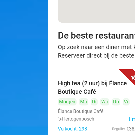
De beste restauran
Op zoek naar een diner met ko
Reserveer direct bij de best
4
High tea (2 uur) bij Élance
Boutique Café
Morgen
Ma
Di
Wo
Do
Vr
Élance Boutique Café
's-Hertogenbosch
1 
Verkocht: 298
€38
Regulier