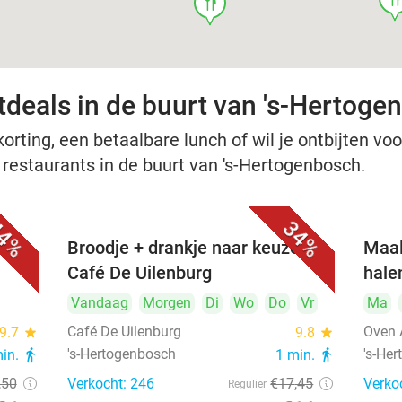
food
tdeals in de buurt van 's-Hertoge
rting, een betaalbare lunch of wil je ontbijten voor
e restaurants in de buurt van 's-Hertogenbosch.
4%
34%
Broodje + drankje naar keuze bij
Maal
Café De Uilenburg
hale
Vandaag
Morgen
Di
Wo
Do
Vr
Ma
Café De Uilenburg
Oven 
9.7
star
9.8
star
's-Hertogenbosch
's-He
min.
directions_walk
1 min.
directions_walk
,50
Verkocht: 246
€17
,45
Verko
Regulier