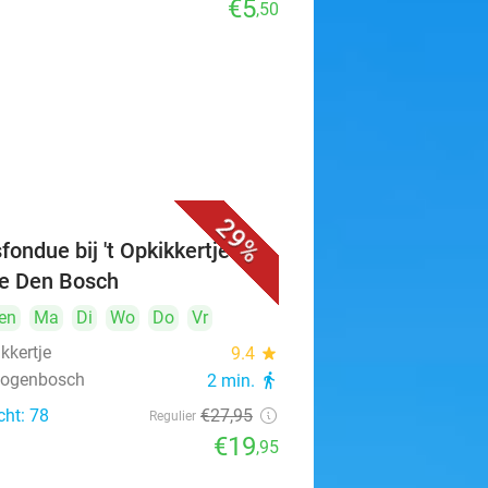
€5
,50
29%
fondue bij 't Opkikkertje in
je Den Bosch
en
Ma
Di
Wo
Do
Vr
ikkertje
9.4
star
rtogenbosch
2 min.
directions_walk
cht: 78
€27
,95
Regulier
€19
,95