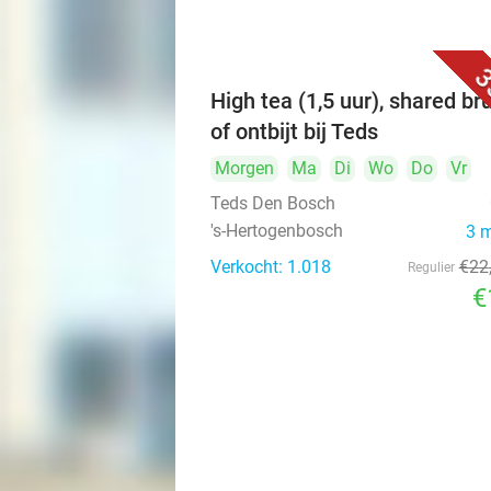
3
High tea (1,5 uur), shared br
of ontbijt bij Teds
Morgen
Ma
Di
Wo
Do
Vr
Teds Den Bosch
's-Hertogenbosch
3 
Verkocht: 1.018
€22
Regulier
€