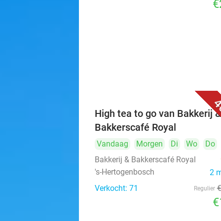
€
4
High tea to go van Bakkerij 
Bakkerscafé Royal
Vandaag
Morgen
Di
Wo
Do
Bakkerij & Bakkerscafé Royal
's-Hertogenbosch
2 
Verkocht: 71
Regulier
€