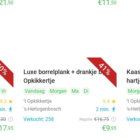
21
€11
,50
,50
0%
41%
&
Luxe borrelplank + drankje bij 't
Kaas
Opkikkertje
hart
Vr
Vandaag
Morgen
Ma
Di
Morg
't Opkikkertje
't Opk
9.3
star
9.4
star
's-Hertogenbosch
's-He
min.
directions_walk
2 min.
directions_walk
€30
Verkocht: 258
€16
,75
Verko
Regulier
17
€9
,95
,95