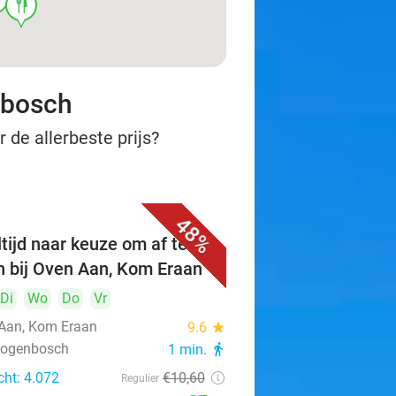
food
nbosch
 de allerbeste prijs?
48%
tijd naar keuze om af te
n bij Oven Aan, Kom Eraan
Di
Wo
Do
Vr
Aan, Kom Eraan
9.6
star
rtogenbosch
1 min.
directions_walk
cht: 4.072
€10
,60
Regulier