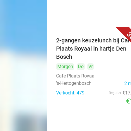
3
2-gangen keuzelunch bij Caf
Plaats Royaal in hartje Den
Bosch
Morgen
Do
Vr
Cafe Plaats Royaal
's-Hertogenbosch
2 
Verkocht: 479
€17
Regulier
€