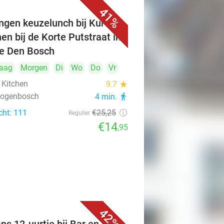
41%
ngen keuzelunch bij Kuro's
hen bij de Korte Putstraat in
je Den Bosch
aag
Morgen
Di
Wo
Do
Vr
 Kitchen
9.7
star
rtogenbosch
4 min.
directions_walk
cht: 111
€25
,25
Regulier
€14
,95
42%