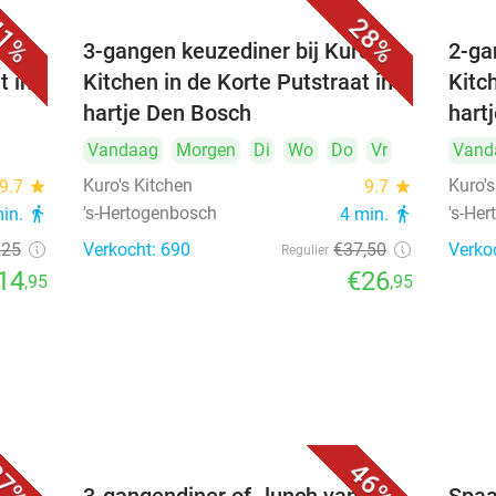
1%
28%
's
3-gangen keuzediner bij Kuro's
2-ga
t in
Kitchen in de Korte Putstraat in
Kitc
hartje Den Bosch
hart
Vandaag
Morgen
Di
Wo
Do
Vr
Vand
Kuro's Kitchen
Kuro's
9.7
star
9.7
star
's-Hertogenbosch
's-He
min.
directions_walk
4 min.
directions_walk
,25
Verkocht: 690
€37
,50
Verko
Regulier
14
€26
,95
,95
7%
46%