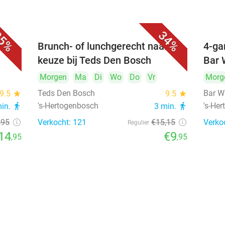
5%
34%
unch
Brunch- of lunchgerecht naar
4-ga
keuze bij Teds Den Bosch
Bar 
Morgen
Ma
Di
Wo
Do
Vr
Morg
Teds Den Bosch
Bar W
9.5
star
9.5
star
's-Hertogenbosch
's-He
min.
directions_walk
3 min.
directions_walk
,95
Verkocht: 121
€15
,15
Verko
Regulier
14
€9
,95
,95