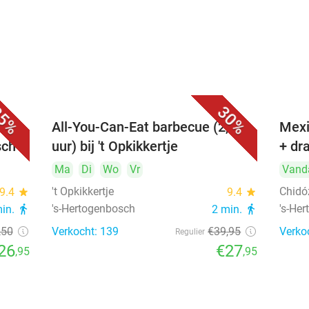
5%
30%
All-You-Can-Eat barbecue (2,5
Mexi
sch
uur) bij 't Opkikkertje
+ dr
Ma
Di
Wo
Vr
Vand
't Opkikkertje
Chidó
9.4
star
9.4
star
's-Hertogenbosch
's-He
min.
directions_walk
2 min.
directions_walk
,50
Verkocht: 139
€39
,95
Verko
Regulier
26
€27
,95
,95