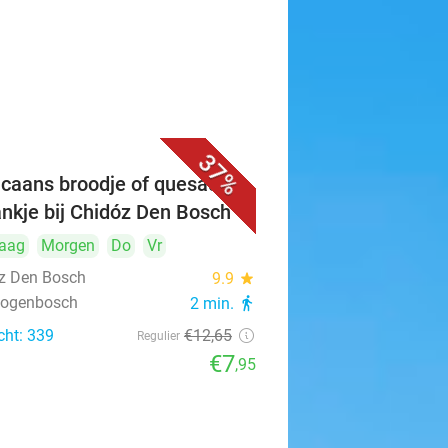
37%
caans broodje of quesadilla
ankje bij Chidóz Den Bosch
aag
Morgen
Do
Vr
z Den Bosch
9.9
star
rtogenbosch
2 min.
directions_walk
cht: 339
€12
,65
Regulier
€7
,95