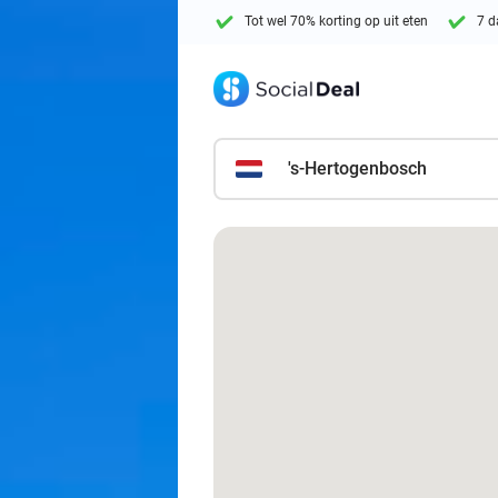
Tot wel 70% korting op uit eten
7 d
's-Hertogenbosch