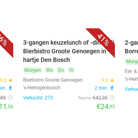
6%
41%
é
3-gangen keuzelunch of -diner bij
2-ga
Bierbistro Groote Genoegen in
Borr
hartje Den Bosch
Morg
Morgen
Wo
Do
Vr
Eet- &
's-He
Bierbistro Groote Genoegen
9.8
star
9.0
star
's-Hertogenbosch
min.
directions_walk
2 min.
directions_walk
Verko
,85
Verkocht: 273
€42
,30
Regulier
11
€24
,50
,95